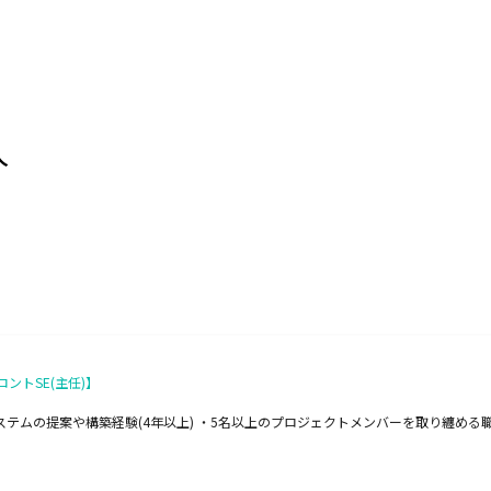
人
トSE(主任)】
ステムの提案や構築経験(4年以上) ・5名以上のプロジェクトメンバーを取り纏める職