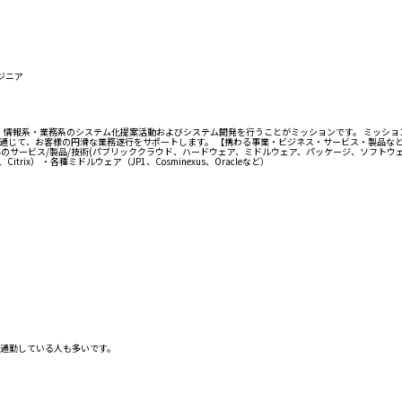
ジニア
・情報系・業務系のシステム化提案活動およびシステム開発を行うことがミッションです。 ミッショ
を通じて、お客様の円滑な業務遂行をサポートします。 【携わる事業・ビジネス・サービス・製品な
のサービス/製品/技術(パブリッククラウド、ハードウェア、ミドルウェア、パッケージ、ソフトウ
itrix） ・各種ミドルウェア（JP1、Cosminexus、Oracleなど）
通勤している人も多いです。