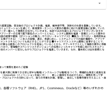
けた提案活動、受注後のプロジェクト計画、推進、維持保守等、次世代の社員を募集しています。
コミュニケーションを通じて、新規案件・エンハンス案件の獲得に向けた提案活動に従事していた
ーダー層として業務をお任せしていきます。 当部では20を超えるプロジェクトがございますの
サブリーダーの立場で配下数名のメンバーとともに、システム開発を推進 ・各種エンハンス案件の
や設計内容の提案や開発 【ポジションの魅力・やりがい・キャリアパス】 ■魅力・やりがい ・各政府系金
る事ができる） ・ご本人の経験、適正、希望に応じ、システムインフラの設計構築や、アプリケ
メントスキルについても向上することができる ■キャリアパス システム開発に従事することで、
が異なる数多くのプロジェクトを担当していることから、ITアーキテクトとして複数の案件に参画
っており、管理職やスペシャリストポジションへの任用といったキャリア形成に向けたスキルアッ
め、他のメンバーと協力しながらプロジェクトを推進していきます。 なお、基本的には出社勤務とな
を取って業務を進めたご経験
マンスを最大限に発揮できる安心安全な職場(インクルーシブな職場)をつくり、積極的な発言と成長を支
。 ・Innovation（イノベーションを起こす）： 新しい価値を生み出すために、情熱を持って学
 ・プロジェクトの方針に沿って、自らの作業を計画、管理し、自立して各種作業を行えること ・自
ソフトウェア（RHEL、JP1、Cosminexus、Oracleなど）等のいずれかの