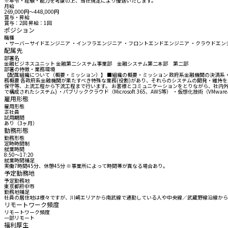
※年令・経験・能力を考慮の上、当社規定により優遇いたします。
月給
269,000円〜448,000円
賞与・昇給
賞与：2回 昇給：1回
ポジション
職種
・サーバーサイドエンジニア ・インフラエンジニア ・フロントエンドエンジニア ・クラウドエン
配属先
部署名
金融ビジネスユニット 金融第二システム事業部 金融システム第二本部 第二部
部署の特徴・業務環境
【配属組織について（概要・ミッション）】 ■組織の概要・ミッション 政府系金融機関の決済系
務概要 各政府系金融機関が果たすべき特殊な業務(役割)があり、それらのシステムの開発・維持
保守等、上流工程から下流工程まで行います。 お客様とコミュニケーションをとりながら、社内外
で構成されたシステム) ・パブリッククラウド（Microsoft 365、AWS等） ・仮想化技術（VMware、C
雇用形態
雇用形態
正社員
試用期間
あり（3ヶ月）
勤務形態
勤務形態
定時時間制
就業時間
8:50〜17:20
就業時間補足
実働7時間45分、休憩45分 ※事業所によって時間帯が異なる場合あり。
予定勤務地
予定勤務地
東京都府中市
勤務地補足
社員の居住地は様々ですが、川崎エリアから南武線で通勤している人や中央線／武蔵野線沿線から
リモートワーク頻度
リモートワーク頻度
一部リモート
福利厚生