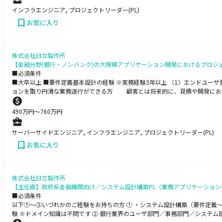
インフラエンジニア, プロジェクトリーダー(PL)
お気に入り
株式会社日立製作所
【金融分野(銀行・ノンバンク)の大規模アプリケーション開発におけるプロジ
■必須条件
■大卒以上 ■要件定義基本設計の経験 ※実務経験3年以上 （1）エンドユー
ョンを取り円滑な業務遂行ができる方 顧客とは将来的に、見積や開発におい
490
万円〜
760
万円
サーバーサイドエンジニア, インフラエンジニア, プロジェクトリーダー(PL)
お気に入り
株式会社日立製作所
【主任級】政府系金融機関向け／システム設計構築PL（業務アプリケーション
■必須条件
以下①～③いづれかのご経験をお持ちの方 ① ・システム設計構築（要件定義
験 ※ドメイン知識は不問です ② 銀行業界のユーザ部門／事務部門／システ