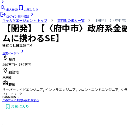
求人検索
お気に入り
ログイン
無料相談
キッカケエージェント
トップ
東京都の求人一覧
【開発】【〈府中市
【開発】【〈府中市〉政府系金
ムに携わるSE】
株式会社日立製作所
企業ページへ
年収
490万円〜760万円
勤務地
東京都
職種
サーバーサイドエンジニア, インフラエンジニア, フロントエンドエンジニア, ク
リモートワーク
技術試験なし
この求人にお問い合わせする
お気に入り
お問い合わせする