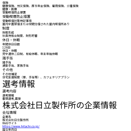
保険
健康保険、労災保険、厚生年金保険、雇用保険、介護保険
健康・医療
受動喫煙防止措置
受動喫煙防止措置
受動喫煙対策特記事項
屋内全面禁煙または空間分煙された屋内喫煙所あり
制度
財産形成
社員持株会制度、財形貯蓄
休日・休暇
年間休日日数
126日
休日・休暇
完全週休二日制、有給休暇、年末年始休暇
諸手当
諸手当
通勤手当、家族手当
その他
その他補足
住宅支援制度（寮、手当等）、カフェテリアプラン
選考情報
選考内容
選考情報
書類選考,面接
株式会社日立製作所の企業情報
会社情報
企業名
株式会社日立製作所
Webサイト
https://www.hitachi.co.jp/
設立年月日