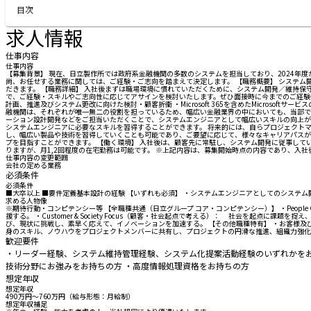
目次
求人情報
仕事内容
仕事内容
【募集背景】 現在、日立製作所では政府系金融機関の多数のシステムを担当しており、2024
尚、お任せする業務に関しては、ご経験・ご志向を踏まえて決定します。 【職務概要】 システ
だきます。 【職務詳細】 入社後まずは職場環境に慣れていただくために、システム開発／維持保
で、ご経験・スキルやご志向性に応じてアサインを検討いたします。ぜひ面接時に今までのご経験
計画、推進及びシステム更改に向けた検討・顧客折衝 ・Microsoft 365を含めたMicroso
融機関は、それぞれが唯一無二の役割を担っているため、幅広い金融業界の中においても、当部で
ーション設計開発などをご担当いただくことで、システムエンジニアとして幅広いスキルの向上が期
システムエンジニアに必要なスキルを習得することができます。 将来的には、自らプロジェクト
し、幅広い製品や技術を習得していくことも可能であり、ご要望に応じて、様々なキャリアパスが
プを目指すことができます。 【働く環境】 入社後は、顧客先に常駐し、システム開発に従事してい
りますが、月1,2回程度の在宅勤務は可能です。 ※上記内容は、募集開始時点の内容であり、入
仕事内容の変更範囲
会社の定める業務
必須条件
必須条件
■大卒以上 ■要件定義基本設計の経験 【いずれも必須】 ・システムエンジニアとしてのシステ
求める人物像
※期待行動・コンピテンシー等 【全職種共通（日立グループ コア・コンピテンシー）】 ・Peop
援する。 ・Customer & Society Focus（顧客・社会起点で考える）： 社会を起点
び、現状に挑戦し、素早く応えて、イノベーションを加速する。 【その他職種特有】 ・お客様及
身のスキル、ノウハウをプロジェクトメンバーに共有し、プロジェクトの円滑な推進、組織力強化
歓迎要件
・リーダー経験、システム維持管理経験、システム化提案活動経験のいずれかをお持ちの方 ・
技術分野にお強みをお持ちの方 ・高度情報処理資格をお持ちの方
想定年収
想定年収
490万円〜760万円（給与形態：月給制）
想定年収補足