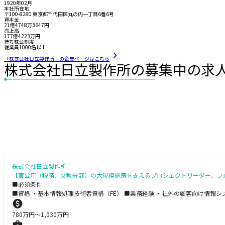
1920年02月
本社所在地
〒100-8280 東京都千代田区丸の内一丁目6番6号
資本金
21億4748万3647円
売上高
177億4223万円
持ち株会制度
従業員1000名以上
「株式会社日立製作所」の企業ページはこちら
株式会社日立製作所の募集中の求
株式会社日立製作所
【官公庁（税務、文教分野）の大規模施策を支えるプロジェクトリーダー、フロン
■必須条件
■資格 ・基本情報処理技術者資格（FE） ■業務経験 ・社外の顧客向け情報シ
780
万円〜
1,030
万円