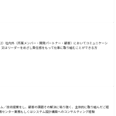
 （2）社内外（所属メンバー・開発パートナー・顧客）においてコミュニケーシ
、又はリーダーをめざし責任感をもって仕事に取り組むことができる方
テム／技術提案をし、顧客の課題その解決に粘り強く、主体的に取り組んだご経
事務センター業務もしくはシステム設計構築へのコンサルティング経験