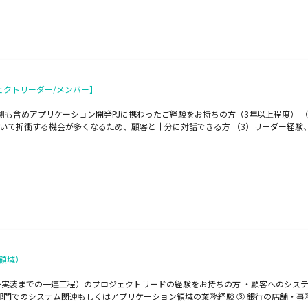
ェクトリーダー/メンバー】
ザ側も含めアプリケーション開発PJに携わったご経験をお持ちの方（3年以上程度）
て折衝する機会が多くなるため、顧客と十分に対話できる方 （3）リーダー経験
領域）
～実装までの一連工程）のプロジェクトリードの経験をお持ちの方 ・顧客へのシス
ム部門でのシステム関連もしくはアプリケーション領域の業務経験 ③ 銀行の店舗・