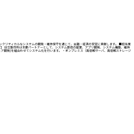
ンクリティカルなシステムの開発・維持保守を通じて、金融・経済の安定に貢献します。 ■担当業
ど】 日立製作所は主要パートナーとして、システム更改の提案、アプリ開発、システム構築、維持
ェア開発)を組合わせてシステム化を行います。 ・オンプレミス（高信頼サーバ、高信頼ストレージ