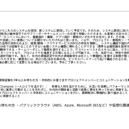
年度からこれらのシステムを順次、新システムに更改していく予定です。そのため、システム更改に向
ム開発及び維持保守でのサブリーダーやチームメンバーの立場で参画いただきます。お客様との日々の
守／エンハンスにおいて、基盤設計・構築、アプリ設計・開発のいずれかをお任せします。その後、リ
や挑戦したい業務についてお聞かせいただければと思います。 ＜以下、プロジェクト・業務例＞ ・
ftサービスの活用の具体化および、提案/開発 ・クラウドサービス(AWS)の特性を理解し、システム構成
は他では経験することのできない金融システム構築に携わることができる（貴重な金融知識を習得す
待できる ・チームリーダとして職務を遂行することで、ITスペシャリストのスキルに加え、マネジ
マネージャとなり、プロジェクトを推進する立場になることが可能です。一方、当部では、特性や技術
選択可能です。 加えて、社内の資格認定や社外の資格取得を会社として積極的に支援する制度が整
ただきます。 顧客先には、約215名(当社社員40名、ビジネスパートナー175名)で構成されるた
社後必要に応じて変更となる場合がございます。予めご了承ください。
ム開発経験を3年以上お持ちの方 ・主体的にお客さまやプロジェクトメンバーとコミュニケーション
le Champion（一人ひとりを活かす）： 多様な人財を活かすために、お互いを信頼しパフォー
に課題を捉え、常に誠実に行動することを忘れずに、社内外の関係者と協創で成果に責任を持って社会に貢献する
びプロジェクトメンバーと主体的にコミュニケーションを行い、課題解決に積極的に取り組めること
に貢献すること
パブリッククラウド（AWS、Azure、Microsoft 365など）や仮想化関連、各種