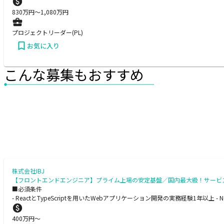
830
万円〜
1,080
万円
プロジェクトリーダー(PL)
お気に入り
こんな募集もおすすめ
株式会社IBJ
【フロントエンドエンジニア】プライム上場の安定基盤／国内最大級！サービス会
■必須条件
- ReactとTypeScriptを用いたWebアプリケーション開発の実務経験1年以上 
400
万円〜