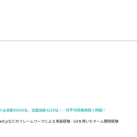
員数86000名、加盟店数4100社！／月平均残業時間５時間！
- Next.jsなどのフレームワークによる実装経験 - Gitを用いたチーム開発経験