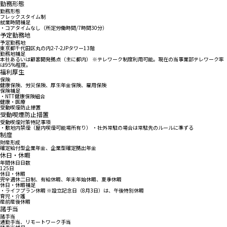
勤務形態
勤務形態
フレックスタイム制
就業時間補足
・コアタイムなし（所定労働時間/7時間30分）
予定勤務地
予定勤務地
東京都千代田区丸の内2-7-2JPタワー13階
勤務地補足
本社あるいは顧客開発拠点（主に都内） ※テレワーク制度利用可能。現在の当事業部テレワーク率
は95%程度。
福利厚生
保険
健康保険、労災保険、厚生年金保険、雇用保険
保険補足
・NTT健康保険組合
健康・医療
受動喫煙防止措置
受動喫煙防止措置
受動喫煙対策特記事項
・敷地内禁煙（屋内喫煙可能場所有り） ・社外常駐の場合は常駐先のルールに準ずる
制度
財産形成
確定給付型企業年金、企業型確定拠出年金
休日・休暇
年間休日日数
125日
休日・休暇
完全週休二日制、有給休暇、年末年始休暇、夏季休暇
休日・休暇補足
・ライフプラン休暇 ※設立記念日（8月3日）は、午後特別休暇
育児・介護
産前産後休暇
諸手当
諸手当
通勤手当、リモートワーク手当