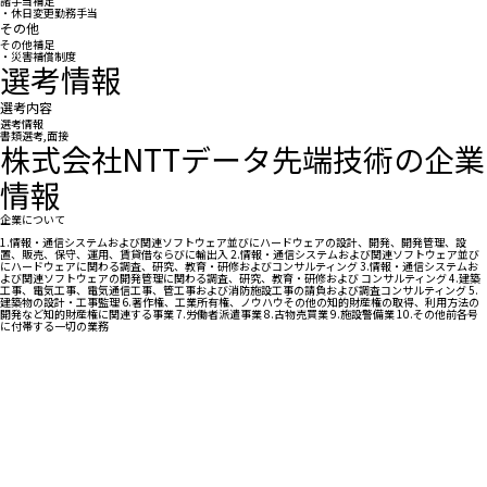
諸手当補足
・休日変更勤務手当
その他
その他補足
・災害補償制度
選考情報
選考内容
選考情報
書類選考,面接
株式会社NTTデータ先端技術の企業
情報
企業について
1.情報・通信システムおよび関連ソフトウェア並びにハードウェアの設計、開発、開発管理、設
置、販売、保守、運用、賃貸借ならびに輸出入 2.情報・通信システムおよび関連ソフトウェア並び
にハードウェアに関わる調査、研究、教育・研修およびコンサルティング 3.情報・通信システムお
よび関連ソフトウェアの開発管理に関わる調査、研究、教育・研修および コンサルティング 4.建築
工事、電気工事、電気通信工事、管工事および消防施設工事の請負および調査コンサルティング 5.
建築物の設計・工事監理 6.著作権、工業所有権、ノウハウその他の知的財産権の取得、利用方法の
開発など知的財産権に関連する事業 7.労働者派遣事業 8.古物売買業 9.施設警備業 10.その他前各号
に付帯する一切の業務