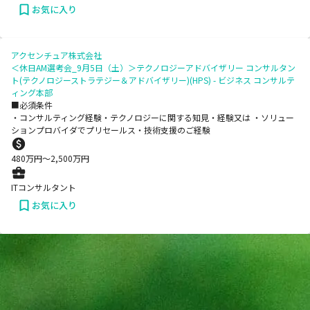
お気に入り
アクセンチュア株式会社
＜休日AM選考会_9月5日（土）＞テクノロジーアドバイザリー コンサルタン
ト(テクノロジーストラテジー＆アドバイザリー)(HPS) - ビジネス コンサルテ
ィング本部
■必須条件
・コンサルティング経験・テクノロジーに関する知見・経験又は ・ソリュー
ションプロバイダでプリセールス・技術支援のご経験
480
万円〜
2,500
万円
ITコンサルタント
お気に入り