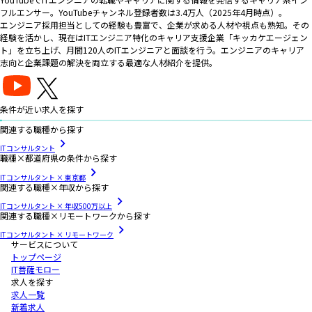
フルエンサー。YouTubeチャンネル登録者数は3.4万人（2025年4月時点）。
エンジニア採用担当としての経験も豊富で、企業が求める人材や視点も熟知。その
経験を活かし、現在はITエンジニア特化のキャリア支援企業「キッカケエージェン
ト」を立ち上げ、月間120人のITエンジニアと面談を行う。エンジニアのキャリア
志向と企業課題の解決を両立する最適な人材紹介を提供。
条件が近い求人を探す
関連する職種から探す
ITコンサルタント
職種×都道府県の条件から探す
ITコンサルタント × 東京都
関連する職種×年収から探す
ITコンサルタント × 年収500万以上
関連する職種×リモートワークから探す
ITコンサルタント × リモートワーク
サービスについて
トップページ
IT菩薩モロー
求人を探す
求人一覧
新着求人