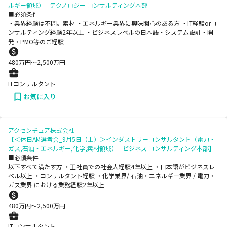
ルギー領域） - テクノロジー コンサルティング本部
■必須条件
・業界経験は不問。素材 ・エネルギー業界に興味関心のある方 ・IT経験orコ
ンサルティング経験2年以上 ・ビジネスレベルの日本語・システム設計・開
発・PMO等のご経験
480
万円〜
2,500
万円
ITコンサルタント
お気に入り
アクセンチュア株式会社
【＜休日AM選考会_9月5日（土）＞インダストリーコンサルタント（電力・
ガス,石油・エネルギー,化学,素材領域） - ビジネス コンサルティング本部】
■必須条件
以下すべて満たす方 ・正社員での社会人経験4年以上 ・日本語がビジネスレ
ベル以上 ・コンサルタント経験 ・化学業界/ 石油・エネルギー業界 / 電力・
ガス業界 における業務経験2年以上
480
万円〜
2,500
万円
ITコンサルタント