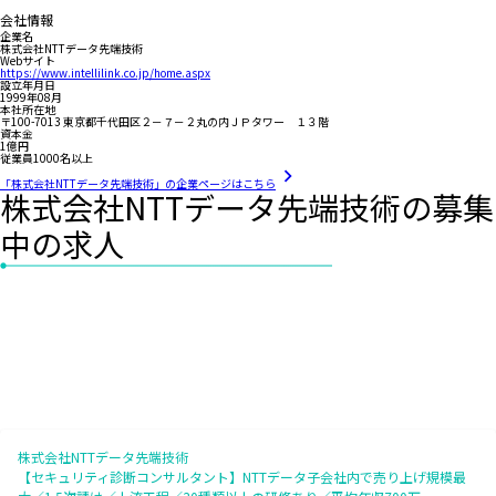
会社情報
企業名
株式会社NTTデータ先端技術
Webサイト
https://www.intellilink.co.jp/home.aspx
設立年月日
1999年08月
本社所在地
〒100-7013 東京都千代田区２－７－２丸の内ＪＰタワー １３階
資本金
1億円
従業員1000名以上
「株式会社NTTデータ先端技術」の企業ページはこちら
株式会社NTTデータ先端技術の募集
中の求人
株式会社NTTデータ先端技術
【セキュリティ診断コンサルタント】NTTデータ子会社内で売り上げ規模最