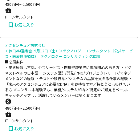
480
万円〜
2,500
万円
ITコンサルタント
お気に入り
アクセンチュア株式会社
＜休日AM選考会_9月12日（土）＞テクノロジーコンサルタント（公共サービ
ス・医療健康領域）- テクノロジー コンサルティング本部
■必須条件
・業界経験は不問。公共サービス・医療健康業界に興味関心のある方 ・ビジ
ネスレベルの日本語 ・システム設計/開発/PMO/プロジェクトリード/マネジ
メントなどの経験 ・テストや移行などシステムの品質を支える仕事の経験 ・
「未来のアクセンチュアに必要なDNA」をお持ちの方／持とうと心掛けてい
る方 ※コンサル未経験でも、業務/システム/SIなど特定のご知見をベースに
キャッチアップし、活躍しているメンバーは多くおります。
480
万円〜
2,500
万円
ITコンサルタント
お気に入り