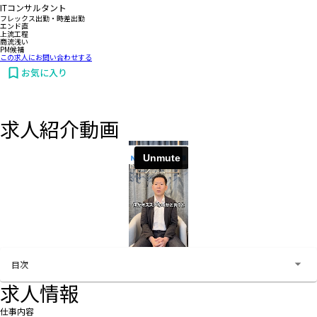
ITコンサルタント
フレックス出勤・時差出勤
エンド直
上流工程
商流浅い
PM候補
この求人にお問い合わせする
お気に入り
求人紹介動画
お問い合わせする
目次
求人情報
仕事内容