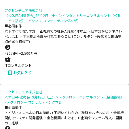
アクセンチュア株式会社
【＜休日AM選考会_9月12日（土）＞インダストリーコンサルタント（公共サ
ービス領域） - ビジネス コンサルティング本部】
■必須条件
以下すべて満たす方 ・正社員での社会人経験4年以上 ・日本語がビジネスレ
ベル以上 ・関東拠点所属が可能であること (コンサルタント経験者は関西拠
点所属も相談可)
480
万円〜
2,500
万円
ITコンサルタント
お気に入り
アクセンチュア株式会社
＜休日AM選考会_9月12日（土）＞テクノロジーコンサルタント（金融領域）
- テクノロジー コンサルティング本部
■必須条件
・ビジネスレベルの日本語能力 下記いずれかのご経験をお持ちの方 ・金融機
関向けシステム開発経験 ・金融機関における、IT企画やシステム導入、開発
のご経験