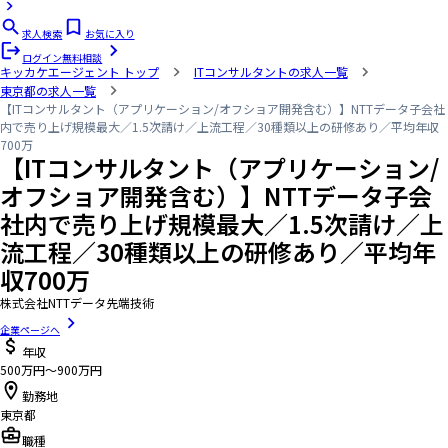
求人検索
お気に入り
ログイン
無料相談
キッカケエージェント
トップ
ITコンサルタントの求人一覧
東京都の求人一覧
【ITコンサルタント（アプリケーション/オフショア開発含む）】NTTデータ子会社
内で売り上げ規模最大／1.5次請け／上流工程／30種類以上の研修あり／平均年収
700万
【ITコンサルタント（アプリケーション/
オフショア開発含む）】NTTデータ子会
社内で売り上げ規模最大／1.5次請け／上
流工程／30種類以上の研修あり／平均年
収700万
株式会社NTTデータ先端技術
企業ページへ
年収
500万円〜900万円
勤務地
東京都
職種