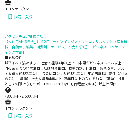
ITコンサルタント
お気に入り
アクセンチュア株式会社
【＜休日AM選考会_9月12日（土）＞インダストリーコンサルタント（産業機
械、自動車、製薬、消費財・サービス、小売り領域） - ビジネス コンサルテ
ィング本部】
■必須条件
以下すべて満たす方 ・社会人経験4年以上 ・日本語がビジネスレベル以上 ・
PRD業界での経営企画または事業企画、戦略策定、IT企画、業務改革、シス
テム導入経験2年以上、またはコンサル経験1年以上 ▼名古屋採用要件（Auto
のみ） 【経験】 社会人経験4年以上（5年目以上の方）を前提 【英語】 原則
として制限はなしだが、TOEIC800（ないし同程度スキル）以上は評価
480
万円〜
2,500
万円
ITコンサルタント
お気に入り