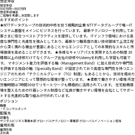
想定年収
想定年収
500万円〜900万円
想定年収補足
ご経験を考慮し決定致します
おすすめポイント
★NTTデータグループの技術的中核を担う戦略的企業 NTTデータグループで唯一IT
システム基盤をメインにビジネスを行っています。 最新テクノロジーを利用してお
客さまに役立つベストプラクティスを提供しています。 ITインフラ領域における高
度な専門性と先進性を強みとしており、最新かつ難易度の高い技術領域で上流工程
から深く携わる機会が豊富にあることからエンジニアとしての本質的なスキルと市
場価値を高めることができます。 ★多様なキャリアパスを実現するための制度 30
種類以上の研修だけでなくグループ会社の研修やUdemyを利用した学習も可能で
す。 マネジメント能力を評価する軸（Management Band）に加え技術力や専門性
を評価する独自の軸（Specialty Band）が設定されており高度な専門性を持つエン
ジニアのための「テクニカルグレード（TG）制度」もあることから、技術を極めた
いエンジニアにとって理想的な環境が整っています。 ★柔軟で働きやすい環境 所定
労働時間は7時間30分でリモートワークも積極的に活用されています。 在宅勤務環
境を整えるための什器レンタル制度など社員が働きやすい環境を会社としてサポー
トする先進的な取り組みが行われています。
ポジション
職種
・ITコンサルタント
配属先
部署名
デジタルビジネス事業本部 グローバルテクノロジー事業部 グローバルイノベーション担当
雇用形態
雇用形態
正社員