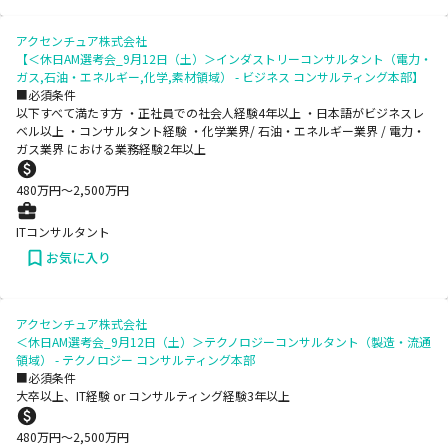
アクセンチュア株式会社
【＜休日AM選考会_9月12日（土）＞インダストリーコンサルタント（電力・
ガス,石油・エネルギー,化学,素材領域） - ビジネス コンサルティング本部】
■必須条件
以下すべて満たす方 ・正社員での社会人経験4年以上 ・日本語がビジネスレ
ベル以上 ・コンサルタント経験 ・化学業界/ 石油・エネルギー業界 / 電力・
ガス業界 における業務経験2年以上
480
万円〜
2,500
万円
ITコンサルタント
お気に入り
アクセンチュア株式会社
＜休日AM選考会_9月12日（土）＞テクノロジーコンサルタント（製造・流通
領域） - テクノロジー コンサルティング本部
■必須条件
大卒以上、IT経験 or コンサルティング経験3年以上
480
万円〜
2,500
万円