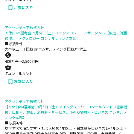
お気に入り
アクセンチュア株式会社
＜休日AM選考会_9月5日（土）＞テクノロジーコンサルタント（製造・流通
領域） - テクノロジー コンサルティング本部
■必須条件
大卒以上、IT経験 or コンサルティング経験3年以上
480
万円〜
2,500
万円
ITコンサルタント
お気に入り
アクセンチュア株式会社
【＜休日AM選考会_9月5日（土）＞インダストリーコンサルタント（産業機
械、自動車、製薬、消費財・サービス、小売り領域） - ビジネス コンサルテ
ィング本部】
■必須条件
以下すべて満たす方 ・社会人経験4年以上 ・日本語がビジネスレベル以上 ・
PRD業界での経営企画または事業企画、戦略策定、IT企画、業務改革、シス