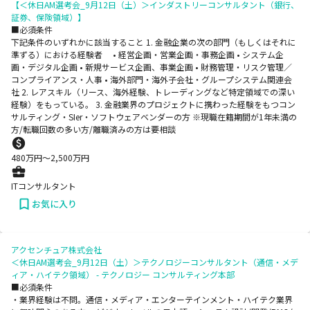
【＜休日AM選考会_9月12日（土）＞インダストリーコンサルタント（銀行、
証券、保険領域）】
■必須条件
下記条件のいずれかに該当すること 1. 金融企業の次の部門（もしくはそれに
準ずる）における経験者 • 経営企画・営業企画・事務企画 • システム企
画・デジタル企画 • 新規サービス企画、事業企画 • 財務管理・リスク管理／
コンプライアンス・人事 • 海外部門・海外子会社・グループシステム関連会
社 2. レアスキル（リース、海外経験、トレーディングなど特定領域での深い
経験）をもっている。 3. 金融業界のプロジェクトに携わった経験をもつコン
サルティング・SIer・ソフトウェアベンダーの方 ※現職在籍期間が1年未満の
方/転職回数の多い方/離職済みの方は要相談
480
万円〜
2,500
万円
ITコンサルタント
お気に入り
アクセンチュア株式会社
＜休日AM選考会_9月12日（土）＞テクノロジーコンサルタント（通信・メデ
ィア・ハイテク領域） - テクノロジー コンサルティング本部
■必須条件
・業界経験は不問。通信・メディア・エンターテインメント・ハイテク業界