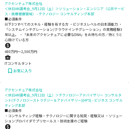
アクセンチュア株式会社
＜休日AM選考会_9月12日（土）＞ソリューション・エンジニア（公共サービ
ス・医療健康領域） - テクノロジー コンサルティング本部
■必須条件
以下3つすべてのスキル・経験を有する方 ・ビジネスレベルの日本語能力 ・
「システムインテグレーション/クラウドインテグレーション」の実務経験3
年以上。 ・「未来のアクセンチュアに必要なDNA」をお持ちの方／持とうと
心掛けている方
480
万円〜
2,500
万円
ITコンサルタント
お気に入り
アクセンチュア株式会社
＜休日AM選考会_9月12日（土）＞テクノロジーアドバイザリー コンサルタ
ント(テクノロジーストラテジー＆アドバイザリー)(HPS) - ビジネス コンサル
ティング本部
■必須条件
・コンサルティング経験・テクノロジーに関する知見・経験又は ・ソリュー
ションプロバイダでプリセールス・技術支援のご経験