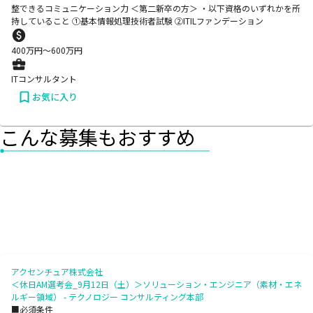
整できるコミュニケーション力 ＜第二新卒の方＞ ・以下資格のいずれかを所
持していること ①基本情報処理技術者試験 ②ITILファンデーション
400
万円〜
600
万円
ITコンサルタント
お気に入り
こんな募集もおすすめ
アクセンチュア株式会社
＜休日AM選考会_9月12日（土）＞ソリューション・エンジニア（素材・エネ
ルギー領域） - テクノロジー コンサルティング本部
■必須条件