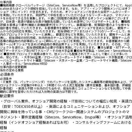
仕事内容
■職務概要 グローバルパッケージ（SiteCore、ServiceNow等）を活用したプロジェクトにて、Appl
icationまたはインフラ領域を担当していただきます。 なお、アプリ・インフラ開発メンバにはオフ
ショア（主にインド）が含まれます。 そのため、オフショアメンバを含めた合同チームのリーダー
を実施していただきます。 同部門にて中核を担っていただけるようなリーダーおよび、マネジメン
トをお任せできる方を募集します。 ※週に2回程度の英語を活用するオンライン会議がございます
が、日本語・英語が堪能な社員が複数名在籍しているため語学についてはサポートします。 ■職務
詳細 お客様より要件(機能と非機能要件)をヒアリングし、画面設計書、処理設計書のような様々な
設計書を作成していただきます。 お客様要件を開発チーム(オフショアを含め)に伝達し、開発チー
ムからのQA対応を実施していただきます。 担当領域(アプリまたはインフラ)のリーダーとして、社
内のプロジェクトマネージャーと連携し、顧客交渉などを実施していただきます。 開発チームと連
携し、担当領域のWBS作成、社内外他のチームと交渉しPJを遂行していただきます。 開発チームの
各種の納品物の内部事前レビュー(資料レビューなど)を実施していただきます。 お客様観点から開
発チーム(オフショアを含め)の納品物の事前品質チェックを実施していただきます。 その他、プロ
ジェクトを遂行上、担当領域関連の必要が作業を実施していただきます。 ■主な顧客 ・NTTデータ,
NTTデータグループ及びNTTグループ ・その他大手企業 ■担当予定製品 ・SiteCore ・ServiceNowな
ど ■案件例 プロジェクト規模は様々で、他メンバーも配属されてチームとして動くことが多いた
め、安心です。 ・大手SIer企業／グローバルコーポレートサイト構築／Sitecore ・大手製造業／グロ
ーバルコーポレートサイト構築／Sitecore ・大手メーカー企業／コーポレートサイト構築／Sitecore
・人事ポータル／ServiceNow HRSD
仕事内容の変更範囲
当社の定める業務
必須条件
必須条件
・IT業界（SI、パッケージベンダ）でのパッケージを活用したシステム構築等の開発経験および、プ
ロジェクトリーダ経験が4年以上 ・3年間ぐらいの上流工程経験（要件定義書、基本設計書、詳細設
計書作成） ・英語力不問 ※社内の打ち合わせ、担当社員とコミュニケーションなどを利用して中長
期的に語学を習得いただければ入社時の英語力は不問です。
歓迎要件
・グローバル案件、オフショア開発の経験 ・IT技術についての幅広い知見 ・英語力
（目安：TOEIC650点以上） ・英語によるコミュニケーションおよび、オフショア
開発に興味を持っている事 ・CMS/ワークフロー関連システムのプロジェクトのマ
ネジメント・要件定義経験（Sitecore、ServiceNow、Drupal等） ・オフショア活用
経験（インドオフショア経験あればなお可） ・コンサルティングファームにおける
経験