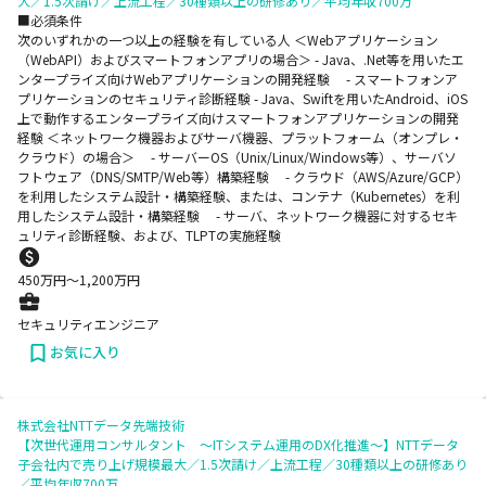
大／1.5次請け／上流工程／30種類以上の研修あり／平均年収700万
■必須条件
次のいずれかの一つ以上の経験を有している人 ＜Webアプリケーション
（WebAPI）およびスマートフォンアプリの場合＞ - Java、.Net等を用いたエ
ンタープライズ向けWebアプリケーションの開発経験 - スマートフォンア
プリケーションのセキュリティ診断経験 - Java、Swiftを用いたAndroid、iOS
上で動作するエンタープライズ向けスマートフォンアプリケーションの開発
経験 ＜ネットワーク機器およびサーバ機器、プラットフォーム（オンプレ・
クラウド）の場合＞ - サーバーOS（Unix/Linux/Windows等）、サーバソ
フトウェア（DNS/SMTP/Web等）構築経験 - クラウド（AWS/Azure/GCP）
を利用したシステム設計・構築経験、または、コンテナ（Kubernetes）を利
用したシステム設計・構築経験 - サーバ、ネットワーク機器に対するセキ
ュリティ診断経験、および、TLPTの実施経験
450
万円〜
1,200
万円
セキュリティエンジニア
お気に入り
株式会社NTTデータ先端技術
【次世代運用コンサルタント ～ITシステム運用のDX化推進～】NTTデータ
子会社内で売り上げ規模最大／1.5次請け／上流工程／30種類以上の研修あり
／平均年収700万