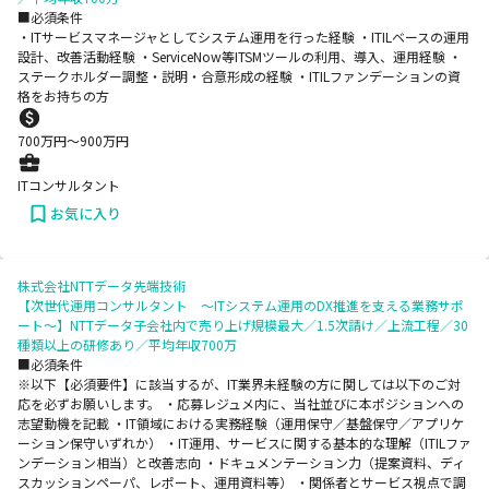
■必須条件
・ITサービスマネージャとしてシステム運用を行った経験 ・ITILベースの運用
設計、改善活動経験 ・ServiceNow等ITSMツールの利用、導入、運用経験 ・
ステークホルダー調整・説明・合意形成の経験 ・ITILファンデーションの資
格をお持ちの方
700
万円〜
900
万円
ITコンサルタント
お気に入り
株式会社NTTデータ先端技術
【次世代運用コンサルタント ～ITシステム運用のDX推進を支える業務サポ
ート～】NTTデータ子会社内で売り上げ規模最大／1.5次請け／上流工程／30
種類以上の研修あり／平均年収700万
■必須条件
※以下【必須要件】に該当するが、IT業界未経験の方に関しては以下のご対
応を必ずお願いします。 ・応募レジュメ内に、当社並びに本ポジションへの
志望動機を記載 ・IT領域における実務経験（運用保守／基盤保守／アプリケ
ーション保守いずれか） ・IT運用、サービスに関する基本的な理解（ITILファ
ンデーション相当）と改善志向 ・ドキュメンテーション力（提案資料、ディ
スカッションペーパ、レポート、運用資料等） ・関係者とサービス視点で調