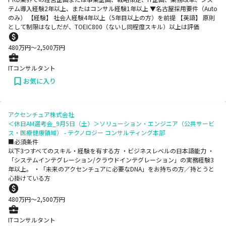
テム導入経験2年以上、またはコンサル経験1年以上 ▼名古屋採用要件（Auto
のみ） 【経験】 社会人経験4年以上（5年目以上の方）を前提 【英語】 原則
として制限はなしだが、TOEIC800（ないし同程度スキル）以上は評価
480
万円〜
2,500
万円
ITコンサルタント
お気に入り
アクセンチュア株式会社
＜休日AM選考会_9月5日（土）＞ソリューション・エンジニア（公共サービ
ス・医療健康領域） - テクノロジー コンサルティング本部
■必須条件
以下3つすべてのスキル・経験を有する方 ・ビジネスレベルの日本語能力 ・
「システムインテグレーション/クラウドインテグレーション」の実務経験3
年以上。 ・「未来のアクセンチュアに必要なDNA」をお持ちの方／持とうと
心掛けている方
480
万円〜
2,500
万円
ITコンサルタント