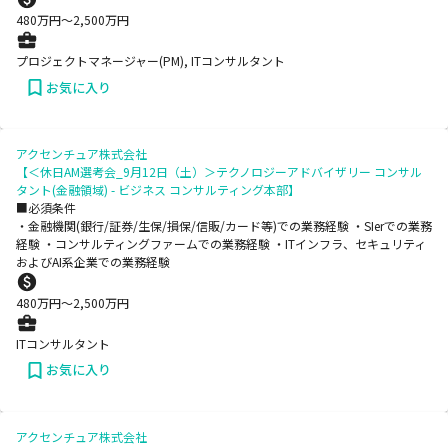
480
万円〜
2,500
万円
プロジェクトマネージャー(PM), ITコンサルタント
お気に入り
アクセンチュア株式会社
【＜休日AM選考会_9月12日（土）＞テクノロジーアドバイザリー コンサル
タント(金融領域) - ビジネス コンサルティング本部】
■必須条件
・金融機関(銀行/証券/生保/損保/信販/カード等)での業務経験 ・SIerでの業務
経験 ・コンサルティングファームでの業務経験 ・ITインフラ、セキュリティ
およびAI系企業での業務経験
480
万円〜
2,500
万円
ITコンサルタント
お気に入り
アクセンチュア株式会社