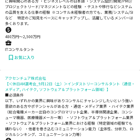
に興味関心のある方 ・ビジネスレベルの日本語 ・システム設計/開発/PMO/
プロジェクトリード/マネジメントなどの経験 ・テストや移行などシステム
の品質を支える仕事の経験 ※コンサル未経験者の方でも、業務/システム/SI
など 特定のご知見をベースにキャッチアップし、活躍しているメンバーは
多くおります。
480
万円〜
2,500
万円
ITコンサルタント
お気に入り
アクセンチュア株式会社
【＜休日AM選考会_9月12日（土）＞インダストリーコンサルタント（通信・
メディア, ハイテク, ソフトウェア＆プラットフォーム領域）】
■必須条件
以下、いずれかの業界に興味がありコンサルにチャレンジしたいという強い
意欲のある方やポテンシャルがある方 ・通信・メディア業界 ・ハイテク業界
（総合電機メーカー出自のコングロマリット企業、半導体関連企業、コンシ
ューマ機器、医療機器メーカー等） ・ソフトウェア＆プラットフォーム業界
・ソフトウェア＆プラットフォーム業界における経験（特定領域の経験でも
構わない） ・他者を巻き込むコミュニケーション能力（主体性、分析力、ロ
ジカルシンキング、コミュニケーション力等）