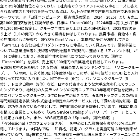
の高いSI事業も手がける他に類を見ない企業です。特に自治体ITシステム満足度調
査では5年連続首位となっており、1社完結でクライアントのあらゆるニーズに答え
られる提案力と技術力を持っている点は、Sky社がIT業界で圧倒的な存在である理由
の一つです。 ※『日経コンピュータ 顧客満足度調査 2024‐2025』より ★売上
高1000億円突破後も好調が続き、目標は「Dream3000」 2024年度は売り上げ目標
を1,200億円に設定し、グループ全体で売り上げ1,214億円の着地。2023年度の売
り上げ（1,049億円）から大きく業績を伸ばしております。民需市場、自治体・官
公庁市場ともに好調な「SKYSEA Client View」、本格的に受注が増加してきた
「SKYPCE」を含む自社プロダクトはさらに伸長していく見込みです。請負事業に
ついては営業担当者と技術者が部門を超えて戦略的に連動する「アカウント制」が
十分に機能しており、事業部全体の効率化につながっております。現在は
「Dream3000」を掲げ、売上高3,000億円の目標達成を目指しております。
★2026年卒の理系総合（男女共通）就職企業人気ランキングでは、「ソニーグルー
プ」、「味の素」に次ぐ第3位 前年度は4位でしたが、前年3位だったKDDI社と入れ
替わってTOP3に入りました。NTTデータ（6位）、パナソニックグループ（5
位）、トヨタ自動車（8位）など、日本を代表するような大手企業を抑えてのラン
キングであり、地域別の人気ランキングの関西エリアでは3年連続で首位を記録。2
位にパナソニックグループ、3位に任天堂が続きます。 ★国内トップクラスのAWS
専門知識認定多数 Sky株式会社は特定のAWSサービスに対して深い技術的知識、経
験、成功を収めている企業として、専門知識の認定を取得しています。日本に拠点
を構える企業として初めて「AWS Service Catalog デリバリーパートナー」として
も認定されました。また、AWS認定資格の「Specialty（専門知識）」
「Professional（プロフェッショナル）」を中心とした資格保有者が400名以上在
籍しております。 ★国内で唯一「E資格」認定プログラムを実施可能 AI時代到来が
迫っている中、Sky株式会社は、社内研修で一般社団法人日本ディープラーニング協