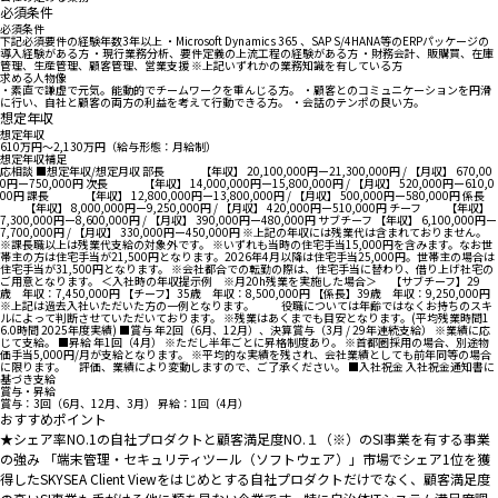
必須条件
必須条件
下記必須要件の経験年数3年以上 ・Microsoft Dynamics 365 、SAP S/4HANA等のERPパッケージの
導入経験がある方 ・現行業務分析、要件定義の上流工程の経験がある方 ・財務会計、販購買、在庫
管理、生産管理、顧客管理、営業支援 ※上記いずれかの業務知識を有している方
求める人物像
・素直で謙虚で元気。能動的でチームワークを重んじる方。 ・顧客とのコミュニケーションを円滑
に行い、自社と顧客の両方の利益を考えて行動できる方。 ・会話のテンポの良い方。
想定年収
想定年収
610万円〜2,130万円（給与形態：月給制）
想定年収補足
応相談 ■想定年収/想定月収 部長 【年収】 20,100,000円ー21,300,000円 / 【月収】 670,00
0円ー750,000円 次長 【年収】 14,000,000円ー15,800,000円 / 【月収】 520,000円ー610,0
00円 課長 【年収】 12,800,000円ー13,800,000円 / 【月収】 500,000円ー580,000円 係長
【年収】 8,000,000円ー9,250,000円 / 【月収】 420,000円ー510,000円 チーフ 【年収】
7,300,000円ー8,600,000円 / 【月収】 390,000円ー480,000円 サブチーフ 【年収】 6,100,000円ー
7,700,000円 / 【月収】 330,000円ー450,000円 ※上記の年収には残業代は含まれておりません。
※課長職以上は残業代支給の対象外です。 ※いずれも当時の住宅手当15,000円を含みます。なお世
帯主の方は住宅手当が21,500円となります。2026年4月以降は住宅手当25,000円。世帯主の場合は
住宅手当が31,500円となります。 ※会社都合での転勤の際は、住宅手当に替わり、借り上げ社宅の
ご用意となります。 ＜入社時の年収提示例 ※月20h残業を実施した場合＞ 【サブチーフ】29
歳 年収：7,450,000円 【チーフ】35歳 年収：8,500,000円 【係長】39歳 年収：9,250,000円
※上記は過去入社いただいた方の一例となります。 役職については年齢ではなくお持ちのスキ
ルによって判断させていただいております。 ※残業はあくまでも目安となります。(平均残業時間1
6.0時間 2025年度実績) ■賞与 年2回（6月、12月）、決算賞与（3月 / 29年連続支給） ※業績に応
じて支給。 ■昇給 年1回（4月） ※ただし半年ごとに昇格制度あり。 ※首都圏採用の場合、別途物
価手当5,000円/月が支給となります。 ※平均的な実績を残され、会社業績としても前年同等の場合
に限ります。 評価、業績により変動しますので、ご了承ください。 ■入社祝金 入社祝金通知書に
基づき支給
賞与・昇給
賞与：3回（6月、12月、3月） 昇給：1回（4月）
おすすめポイント
★シェア率NO.1の自社プロダクトと顧客満足度NO.１（※）のSI事業を有する事業
の強み 「端末管理・セキュリティツール（ソフトウェア）」市場でシェア1位を獲
得したSKYSEA Client Viewをはじめとする自社プロダクトだけでなく、顧客満足度