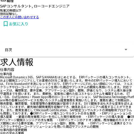
職種
SAPコンサルタント, ローコードエンジニア
残業20時間以下
技術試験なし
この求人にお問い合わせする
お気に入り
お問い合わせする
目次
求人情報
仕事内容
仕事内容
Microsoft Dynamics 365、SAP S/4HANAをはじめとする、 ERPパッケージの導入コンサルタント、
および開発エンジニアとしてお客様のDXをご支援いたします。 昨今のERPパッケージ導入において
は、Fit to Standardが主流になってきており、ERPパッケージにFitしない領域については、 フルス
クラッチやローコードソリューションを用いた周辺サブシステムの開発も実施いたします。 対応フ
ェーズは、構想策定、要件定義、アプリケーション設計、開発、評価となり、システム導入後は保
守運用までを担います。 また、柔軟性、拡張性に優れた低コストなシステムを構築するため、 ET
L・EAI、OutSystems・Power Apps等のローコードソリューション、SAP Business Technology Platf
orm等の各種SaaSサービスを用いたシステム提案業務を実施いたします。 業務を通じて財務会計、
販売管理、購買管理、生産管理等の業務知識が習得できます。 DXで開発手法も大きな変革を迎えよ
うとしていますが、最先端の開発業務を経験ができ、価値あるエンジニアへ成長することができま
す。 また、教育支援としてMicrosoft Certification、SAP認定コンサルタントの資格取得プログラム
も用意しております。 ●ERPパッケージ導入コンサルタントの主な業務 ・ERPソリューションの
導入提案 ・顧客の既存業務フローを元にした現行業務分析 ・ERPパッケージの導入支援 ●ER
Pパッケージ開発エンジニアの主な業務 ・ERPパッケージのアドオン開発、既存機能のカスタマイ
ズ開発における要件定義、アプリケーション設計、開発、評価 ・ERPパッケージと連携するフル
スクラッチやローコードソリューションを用いた周辺サブシステムの開発
仕事内容の変更範囲
会社の定める業務