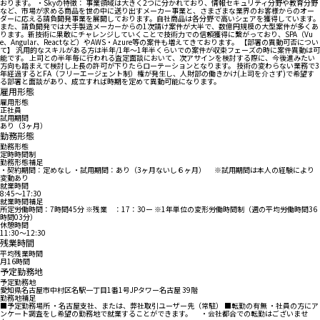
おります。 ・Skyの特徴： 事業領域は大きく2つに分かれており、情報セキュリティ分野や教育分野
など、市場が求める商品を世の中に送り出すメーカー事業と、さまざまな業界のお客様からのオー
ダーに応える請負開発事業を展開しております。自社商品は各分野で高いシェアを獲得しています。
また、請負開発では大手製造メーカーからの1次請け案件が大半で、数億円規模の大型案件が多くあ
ります。新技術に果敢にチャレンジしていくことで技術力での信頼獲得に繋がっており、SPA（Vu
e、Angular、Reactなど）やAWS・Azure等の案件も増えてきております。 【部署の異動可否につい
て】 汎用的なスキルがある方は半年/1年～1年半くらいでの案件が収束フェーズの時に案件異動は可
能です。 上司との半年毎に行われる査定面談において、次アサインを検討する際に、今後進みたい
方向も踏まえて検討し上長の許可が下りたらローテーションとなります。 技術の変わらない業務で3
年経過するとFA（フリーエージェント制）権が発生し、人財部の働きかけ(上司を介さず)で希望す
る部署と面談があり、成立すれば時期を定めて異動可能になります。
雇用形態
雇用形態
正社員
試用期間
あり（3ヶ月）
勤務形態
勤務形態
定時時間制
勤務形態補足
・契約期間：定めなし ・試用期間：あり（3ヶ月ないし６ヶ月） ※試用期間は本人の経験により
変動あり
就業時間
8:45〜17:30
就業時間補足
所定労働時間：7時間45分 ※残業 ：17：30ー ※1年単位の変形労働時間制（週の平均労働時間36
時間03分）
休憩時間
11:30〜12:30
残業時間
平均残業時間
月16時間
予定勤務地
予定勤務地
愛知県名古屋市中村区名駅一丁目1番1号JPタワー名古屋 39階
勤務地補足
■予定勤務場所 ・名古屋支社、または、弊社取引ユーザー先（常駐） ■転勤の有無 ・社員の方にア
ンケート調査をし希望の勤務地で就業することができます。 ・会社都合での転勤はございませ