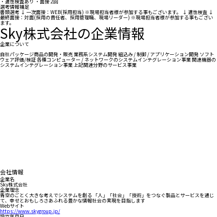
・適性検査あり ・面接 2回
選考情報補足
書類選考 ↓ 一次面接：WEB(採用担当) ※現場担当者様が参加する事もございます。 ↓ 適性検査 ↓
最終面接：対面(採用の責任者、採用管理職、現場リーダー) ※現場担当者様が参加する事もござい
ます。
Sky株式会社の企業情報
企業について
自社パッケージ商品の開発・販売 業務系システム開発 組込み / 制御 / アプリケーション開発 ソフト
ウェア評価/検証 各種コンピューター / ネットワークのシステムインテグレーション事業 関連機器の
システムインテグレーション事業 上記関連分野のサービス事業
会社情報
企業名
Sky株式会社
企業理念
青空のごとく大きな考えでシステムを創る 「人」「社会」「技術」をつなぐ製品とサービスを通じ
て、幸せとおもしろさあふれる豊かな情報社会の実現を目指します
Webサイト
https://www.skygroup.jp/
設立年月日