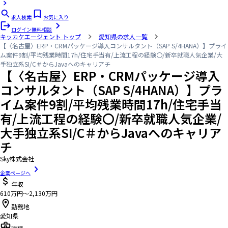
求人検索
お気に入り
ログイン
無料相談
キッカケエージェント
トップ
愛知県の求人一覧
【〈名古屋〉ERP・CRMパッケージ導入コンサルタント（SAP S/4HANA）】プライ
ム案件9割/平均残業時間17h/住宅手当有/上流工程の経験〇/新卒就職人気企業/大
手独立系SI/C＃からJavaへのキャリアチ
【〈名古屋〉ERP・CRMパッケージ導入
コンサルタント（SAP S/4HANA）】プラ
イム案件9割/平均残業時間17h/住宅手当
有/上流工程の経験〇/新卒就職人気企業/
大手独立系SI/C＃からJavaへのキャリア
チ
Sky株式会社
企業ページへ
年収
610万円〜2,130万円
勤務地
愛知県