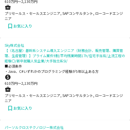
610
万円〜
2,130
万円
プリセールス・セールスエンジニア, SAPコンサルタント, ローコードエンジ
ニア
お気に入り
Sky株式会社
【〈名古屋〉基幹系システム導入エンジニア（財務会計、販売管理、購買管
理、生産管理）】プライム案件9割/平均残業時間17h/住宅手当有/上流工程の
経験〇/新卒就職人気企業/大手独立系SI/
■必須条件
・Java、C#いずれかのプログラミング経験が5年以上ある方
610
万円〜
2,130
万円
プリセールス・セールスエンジニア, SAPコンサルタント, ローコードエンジ
ニア
お気に入り
パーソルクロステクノロジー株式会社