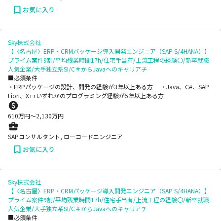
お気に入り
Sky株式会社
【〈名古屋〉ERP・CRMパッケージ導入開発エンジニア（SAP S/4HANA）】
プライム案件9割/平均残業時間17h/住宅手当有/上流工程の経験〇/新卒就職
人気企業/大手独立系SI/C＃からJavaへのキャリアチ
■必須条件
・ERPパッケージの設計、開発の経験が3年以上ある方 ・Java、C#、SAP
Fiori、X++いずれかのプログラミング経験が5年以上ある方
610
万円〜
2,130
万円
SAPコンサルタント, ローコードエンジニア
お気に入り
Sky株式会社
【〈名古屋〉ERP・CRMパッケージ導入開発エンジニア（SAP S/4HANA）】
プライム案件9割/平均残業時間17h/住宅手当有/上流工程の経験〇/新卒就職
人気企業/大手独立系SI/C＃からJavaへのキャリアチ
■必須条件