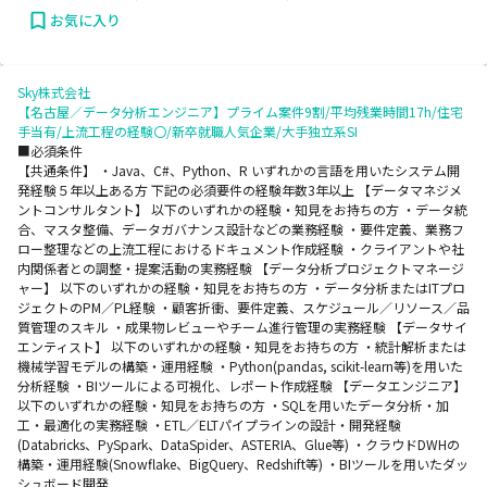
お気に入り
Sky株式会社
【名古屋／データ分析エンジニア】プライム案件9割/平均残業時間17h/住宅
手当有/上流工程の経験〇/新卒就職人気企業/大手独立系SI
■必須条件
【共通条件】 ・Java、C#、Python、R いずれかの言語を用いたシステム開
発経験５年以上ある方 下記の必須要件の経験年数3年以上 【データマネジメ
ントコンサルタント】 以下のいずれかの経験・知見をお持ちの方 ・データ統
合、マスタ整備、データガバナンス設計などの業務経験 ・要件定義、業務フ
ロー整理などの上流工程におけるドキュメント作成経験 ・クライアントや社
内関係者との調整・提案活動の実務経験 【データ分析プロジェクトマネージ
ャー】 以下のいずれかの経験・知見をお持ちの方 ・データ分析またはITプロ
ジェクトのPM／PL経験 ・顧客折衝、要件定義、スケジュール／リソース／品
質管理のスキル ・成果物レビューやチーム進行管理の実務経験 【データサイ
エンティスト】 以下のいずれかの経験・知見をお持ちの方 ・統計解析または
機械学習モデルの構築・運用経験 ・Python(pandas, scikit-learn等)を用いた
分析経験 ・BIツールによる可視化、レポート作成経験 【データエンジニア】
以下のいずれかの経験・知見をお持ちの方 ・SQLを用いたデータ分析・加
工・最適化の実務経験 ・ETL／ELTパイプラインの設計・開発経験
(Databricks、PySpark、DataSpider、ASTERIA、Glue等) ・クラウドDWHの
構築・運用経験(Snowflake、BigQuery、Redshift等) ・BIツールを用いたダッ
シュボード開発