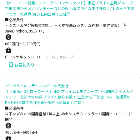
【ローコード開発エンジニア～コンサルタント】東証プライム上場グループ/
宇宙関連からメガベンチャーなどのWeb系プライム案件多数！/上流から下流
までの一気通貫のPJ/社内公募で自社開
■必須条件
・システム開発経験3年以上 └ 大規模基幹システム経験（要件定義） └
Java,Python, JS ,X ++,
600
万円〜
1,200
万円
ITコンサルタント, ローコードエンジニア
お気に入り
パーソルクロステクノロジー株式会社
【〈東海〉DX(ローコード)】東証プライム上場グループ/宇宙関連からメガベ
ンチャーなどのWeb系プライム案件多数！/上流から下流までの一気通貫の
PJ/社内公募で自社開発や受託への異動も可能！
■必須条件
以下いずれかの開発経験1年以上 Webシステム・クラサバ開発・ローコード
開発
400
万円〜
600
万円