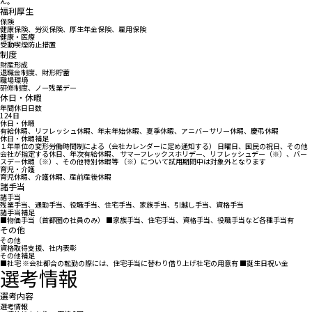
ん。
福利厚生
保険
健康保険、労災保険、厚生年金保険、雇用保険
健康・医療
受動喫煙防止措置
制度
財産形成
退職金制度、財形貯蓄
職場環境
研修制度、ノー残業デー
休日・休暇
年間休日日数
124日
休日・休暇
有給休暇、リフレッシュ休暇、年末年始休暇、夏季休暇、アニバーサリー休暇、慶弔休暇
休日・休暇補足
１年単位の変形労働時間制による（会社カレンダーに定め通知する） 日曜日、国民の祝日、その他
会社が指定する休日、年次有給休暇、 サマーフレックスホリデー、リフレッシュデー（※）、バー
スデー休暇（※）、その他特別休暇等 （※）について試用期間中は対象外となります
育児・介護
育児休暇、介護休暇、産前産後休暇
諸手当
諸手当
残業手当、通勤手当、役職手当、住宅手当、家族手当、引越し手当、資格手当
諸手当補足
■物価手当（首都圏の社員のみ） ■家族手当、住宅手当、資格手当、役職手当など各種手当有
その他
その他
資格取得支援、社内表彰
その他補足
■社宅 ※会社都合の転勤の際には、住宅手当に替わり借り上げ社宅の用意有 ■誕生日祝い金
選考情報
選考内容
選考情報