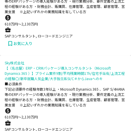
等のERPパッケージの導入経験がある方 ・現行業務分析、要件定義の上流工
程の経験がある方 ・財務会計、販購買、在庫管理、生産管理、顧客管理、営
業支援 ※上記いずれかの業務知識を有している方
610
万円〜
2,130
万円
SAPコンサルタント, ローコードエンジニア
お気に入り
Sky株式会社
【〈名古屋〉ERP・CRMパッケージ導入コンサルタント（Microsoft
Dynamics 365 ）】プライム案件9割/平均残業時間17h/住宅手当有/上流工程
の経験〇/新卒就職人気企業/大手独立系SI/C＃からJavaへのキ
■必須条件
下記必須要件の経験年数3年以上 ・Microsoft Dynamics 365 、SAP S/4HANA
等のERPパッケージの導入経験がある方 ・現行業務分析、要件定義の上流工
程の経験がある方 ・財務会計、販購買、在庫管理、生産管理、顧客管理、営
業支援 ※上記いずれかの業務知識を有している方
610
万円〜
2,130
万円
SAPコンサルタント, ローコードエンジニア