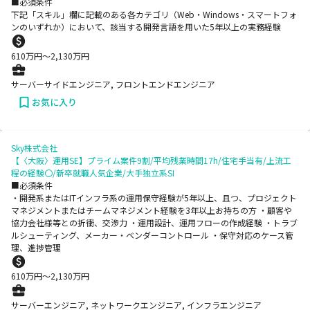
■必須条件
下記「スキル」欄に記載のある各カテゴリ（Web・Windows・スマートフォ
ンのいずれか）において、該当する開発言語を用いた5年以上の実務経験
610
万円〜
2,130
万円
サーバーサイドエンジニア, フロントエンドエンジニア
お気に入り
Sky株式会社
【〈大阪〉運用SE】プライム案件9割/平均残業時間17h/住宅手当有/上流工
程の経験〇/新卒就職人気企業/大手独立系SI
■必須条件
・開発系またはITインフラ系の運用保守経験が5年以上、且つ、プロジェクト
マネジメントまたはチームマネジメント経験を3年以上お持ちの方 ・顧客や
協力会社様等との折衝、交渉力 ・運用設計、運用フローの作成経験 ・トラブ
ルシューティング、メーカー・ベンダーコントロール ・保守対応のケース管
理、進捗管理
610
万円〜
2,130
万円
サーバーエンジニア, ネットワークエンジニア, インフラエンジニア