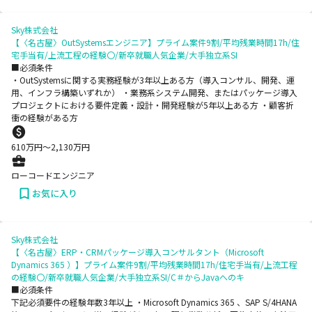
Sky株式会社
【〈名古屋〉OutSystemsエンジニア】プライム案件9割/平均残業時間17h/住
宅手当有/上流工程の経験〇/新卒就職人気企業/大手独立系SI
■必須条件
・OutSystemsに関する実務経験が3年以上ある方（導入コンサル、開発、運
用、インフラ構築いずれか） ・業務系システム開発、またはパッケージ導入
プロジェクトにおける要件定義・設計・開発経験が5年以上ある方 ・顧客折
衝の経験がある方
610
万円〜
2,130
万円
ローコードエンジニア
お気に入り
Sky株式会社
【〈名古屋〉ERP・CRMパッケージ導入コンサルタント（Microsoft
Dynamics 365 ）】プライム案件9割/平均残業時間17h/住宅手当有/上流工程
の経験〇/新卒就職人気企業/大手独立系SI/C＃からJavaへのキ
■必須条件
下記必須要件の経験年数3年以上 ・Microsoft Dynamics 365 、SAP S/4HANA