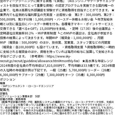
会のディープラーニングに関する資格「E資格」（AIエンジニアやデータサイエンテ
ィストを目指す方にとって重要な資格）の認定プログラムを実施できる国内唯一の
企業で、社員は高額な外部講座を受験せずに資格取得を目指すことができます。 ★
業界内でも圧倒的な福利厚生の充実度 ・出産祝い金 第1子：300,000円、第2子：
500,000円、第3子以降：1,000,000円 ・バースデー休暇＆お祝い金 ┗年次有給休
暇とは別に誕生日にバースデー休暇を付与。各種電子マネー・ポイントサービスと
交換できる「選べるe-GIFT」15,000円分を支給。 ・定時（17:30）後の会議禁止 ・
定時退社日実施率80.2％ ・MVP表彰制度 ┗このMVPの選出は、全社員が参加する
投票の結果によって決まります。年間MVP（報奨金：1,000,000円）、月間
MVP（報奨金：500,000円）のほか、技術賞、営業賞、スタッフ賞などの月間賞
（報奨金：各100,000円）も設けています。 ・資格取得支援 ┗資格取得時に一時的
に支給される報奨金のほか、資格を持っていれば毎月の給与に加算して支給される
手当がございます。 （参考資料：https://www.sky-
recruit.jp/recruit/guideline/allowance.html#monthly-fee） ★高水準な年収レンジ
2024年度の全社員の平均年収は7,810,000円で、平均年齢は33.9歳です。2024年度
の入社時の年収提示例は下記です。 一般（25歳）5,700,000円 リーダー（26歳）
6,300,000円 サブチーフ（29歳）7,300,000円 チーフ（35歳）8,300,000円
ポジション
職種
・SAPコンサルタント ・ローコードエンジニア
配属先
部署名
ICTソリューション事業本部 SI部
部署の特徴・業務環境
【配属予定部署の特色・PR】 基幹系システムの構築だけでなく、ローコードやデータ分析、生成AI
ソリューションを取り扱っている部署となります。 また、セキュリティやクラウドを含むインフ
ラ、統合ID管理ソリューションなど、お客様のDX推進をご支援しております。 会社としても注力し
ている部署であり、今後の大きな成長を目指し、現在の課題に全員で取り組み、日々改善を行うこ
とができる組織です。 商売力のあるメンバーと共に強みを作り上げている勢いのある部隊となって