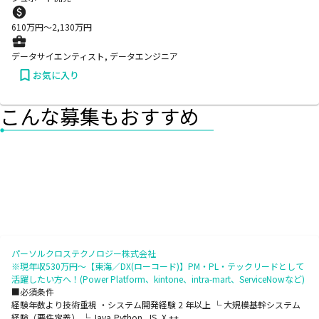
610
万円〜
2,130
万円
データサイエンティスト, データエンジニア
お気に入り
こんな募集もおすすめ
パーソルクロステクノロジー株式会社
※現年収530万円～【東海／DX(ローコード)】PM・PL・テックリードとして
活躍したい方へ！(Power Platform、kintone、intra-mart、ServiceNowなど)
■必須条件
経験年数より技術重視 ・システム開発経験 2 年以上 └ 大規模基幹システム
経験（要件定義） └ Java,Python, JS ,X ++