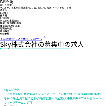
1985年03月
本社所在地
〒108-0075 東京都港区港南2丁目18番1号JR品川イーストビル 9階
資本金
15億円
売上高
1768億円
資格取得支援制度
社宅・家賃補助制度
従業員1000名以上
退職金制度
育休取得
時短勤務
「Sky株式会社」の企業ページはこちら
Sky株式会社の募集中の求人
Sky株式会社
【＜東京＞自社商品開発エンジニア】プライム案件9割/平均残業時間17h/住
宅手当有/上流工程の経験〇/新卒就職人気企業/大手独立系SI/C＃からJavaへ
のキャリアチェンジ可