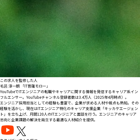
この求人を監修した人
毛呂 淳一朗 「IT菩薩モロー」
YouTubeでITエンジニアの転職やキャリアに関する情報を発信するキャリア系イン
フルエンサー。YouTubeチャンネル登録者数は3.4万人（2025年4月時点）。
エンジニア採用担当としての経験も豊富で、企業が求める人材や視点も熟知。その
経験を活かし、現在はITエンジニア特化のキャリア支援企業「キッカケエージェン
ト」を立ち上げ、月間120人のITエンジニアと面談を行う。エンジニアのキャリア
志向と企業課題の解決を両立する最適な人材紹介を提供。