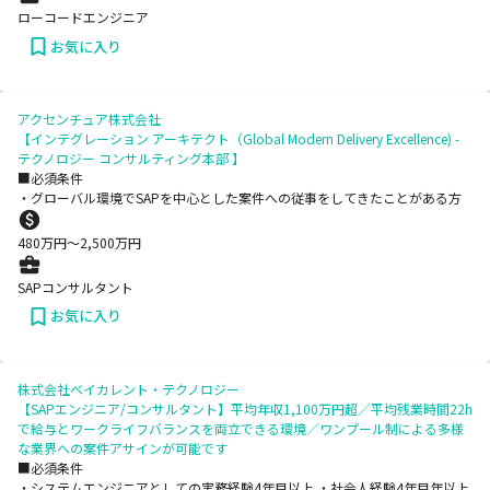
ローコードエンジニア
お気に入り
アクセンチュア株式会社
【インテグレーション アーキテクト（Global Modern Delivery Excellence) -
テクノロジー コンサルティング本部 】
■必須条件
・グローバル環境でSAPを中心とした案件への従事をしてきたことがある方
480
万円〜
2,500
万円
SAPコンサルタント
お気に入り
株式会社ベイカレント・テクノロジー
【SAPエンジニア/コンサルタント】平均年収1,100万円超／平均残業時間22h
で給与とワークライフバランスを両立できる環境／ワンプール制による多様
な業界への案件アサインが可能です
■必須条件
・システムエンジニアとしての実務経験4年目以上 ・社会人経験4年目年以上