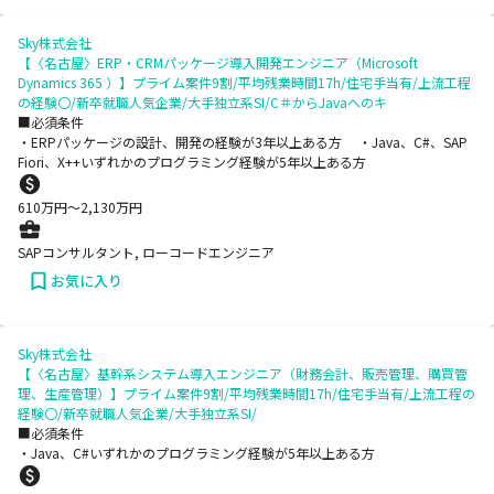
Sky株式会社
【〈名古屋〉ERP・CRMパッケージ導入開発エンジニア（Microsoft
Dynamics 365 ）】プライム案件9割/平均残業時間17h/住宅手当有/上流工程
の経験〇/新卒就職人気企業/大手独立系SI/C＃からJavaへのキ
■必須条件
・ERPパッケージの設計、開発の経験が3年以上ある方 ・Java、C#、SAP
Fiori、X++いずれかのプログラミング経験が5年以上ある方
610
万円〜
2,130
万円
SAPコンサルタント, ローコードエンジニア
お気に入り
Sky株式会社
【〈名古屋〉基幹系システム導入エンジニア（財務会計、販売管理、購買管
理、生産管理）】プライム案件9割/平均残業時間17h/住宅手当有/上流工程の
経験〇/新卒就職人気企業/大手独立系SI/
■必須条件
・Java、C#いずれかのプログラミング経験が5年以上ある方