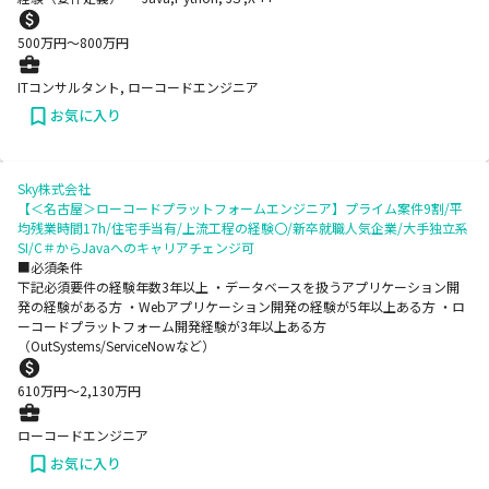
500
万円〜
800
万円
ITコンサルタント, ローコードエンジニア
お気に入り
Sky株式会社
【＜名古屋＞ローコードプラットフォームエンジニア】プライム案件9割/平
均残業時間17h/住宅手当有/上流工程の経験〇/新卒就職人気企業/大手独立系
SI/C＃からJavaへのキャリアチェンジ可
■必須条件
下記必須要件の経験年数3年以上 ・データベースを扱うアプリケーション開
発の経験がある方 ・Webアプリケーション開発の経験が5年以上ある方 ・ロ
ーコードプラットフォーム開発経験が3年以上ある方
（OutSystems/ServiceNowなど）
610
万円〜
2,130
万円
ローコードエンジニア
お気に入り