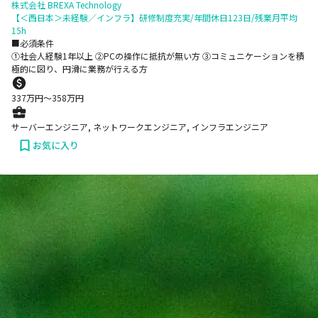
株式会社 BREXA Technology
【＜西日本＞未経験／インフラ】研修制度充実/年間休日123日/残業月平均
15h
■必須条件
①社会人経験1年以上 ②PCの操作に抵抗が無い方 ③コミュニケーションを積
極的に図り、円滑に業務が行える方
337
万円〜
358
万円
サーバーエンジニア, ネットワークエンジニア, インフラエンジニア
お気に入り