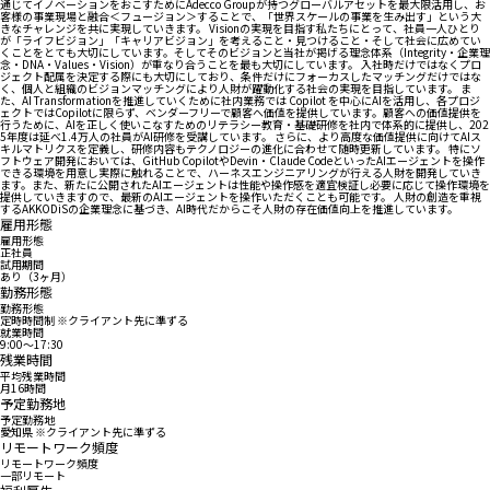
通じてイノベーションをおこすためにAdecco Groupが持つグローバルアセットを最大限活用し、お
客様の事業現場と融合＜フュージョン＞することで、「世界スケールの事業を生み出す」という大
きなチャレンジを共に実現していきます。 Visionの実現を目指す私たちにとって、社員一人ひとり
が「ライフビジョン」「キャリアビジョン」を考えること・見つけること・そして社会に広めてい
くことをとても大切にしています。そしてそのビジョンと当社が掲げる理念体系（Integrity・企業理
念・DNA・Values・Vision）が重なり合うことを最も大切にしています。 入社時だけではなくプロ
ジェクト配属を決定する際にも大切にしており、条件だけにフォーカスしたマッチングだけではな
く、個人と組織のビジョンマッチングにより人財が躍動化する社会の実現を目指しています。 ま
た、AI Transformationを推進していくために社内業務では Copilot を中心にAIを活用し、各プロジ
ェクトではCopilotに限らず、ベンダーフリーで顧客へ価値を提供しています。顧客への価値提供を
行うために、AIを正しく使いこなすためのリテラシー教育・基礎研修を社内で体系的に提供し、202
5年度は延べ1.4万人の社員がAI研修を受講しています。 さらに、より高度な価値提供に向けてAIス
キルマトリクスを定義し、研修内容もテクノロジーの進化に合わせて随時更新しています。 特にソ
フトウェア開発においては、GitHub CopilotやDevin・Claude CodeといったAIエージェントを操作
できる環境を用意し実際に触れることで、ハーネスエンジニアリングが行える人財を開発していき
ます。また、新たに公開されたAIエージェントは性能や操作感を適宜検証し必要に応じて操作環境を
提供していきますので、最新のAIエージェントを操作いただくことも可能です。 人財の創造を重視
するAKKODiSの企業理念に基づき、AI時代だからこそ人財の存在価値向上を推進しています。
雇用形態
雇用形態
正社員
試用期間
あり（3ヶ月）
勤務形態
勤務形態
定時時間制 ※クライアント先に準ずる
就業時間
9:00〜17:30
残業時間
平均残業時間
月16時間
予定勤務地
予定勤務地
愛知県 ※クライアント先に準ずる
リモートワーク頻度
リモートワーク頻度
一部リモート