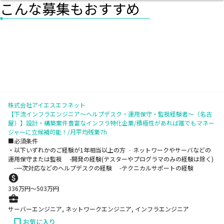
こんな募集もおすすめ
株式会社アイエスエフネット
【下流インフラエンジニア～ヘルプデスク・運用保守・監視経験者～（名古
屋）】設計・構築案件豊富なインフラ特化企業/積極性があれば誰でもマネー
ジャーに立候補可能！/月平均残業7h
■必須条件
・以下いずれかのご経験が1年相当以上の方 ‐ネットワークやサーバなどの
運用保守または監視 -開発の経験(テスターやプログラマのみの経験は除く)
-一次対応などのヘルプデスクの経験 -テクニカルサポートの経験
336
万円〜
503
万円
サーバーエンジニア, ネットワークエンジニア, インフラエンジニア
お気に入り