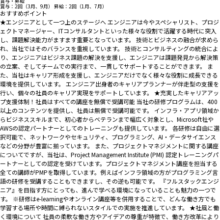
賞与・昇給
賞与：2回（3月、9月） 昇給：2回（1月、7月）
おすすめポイント
★エンジニアとして一つ上のステージへ エンジニアは今やスペシャリスト、プロジ
ェクトマネージャー、ITコンサルタントといった様々な役割で活躍する時代に突入
し、課題解決能力がますます重要となっています。 技術とビジネスの融合が求めら
れ、当社ではそのバランスを重視しています。 技術とコンサルティングの統合によ
り、エンジニアはビジネス課題の解決を支援し、エンジニアは課題発見から解決策
の立案、そしてチームでの実行まで、一貫してサポートすることができます。 ま
た、当社はキャリア形成を支援し、エンジニアだけでなく様々な役割に成長できる
環境を提供しています。 エンジニア出身者のキャリアプランナーが伴走型の支援を
行い、個々の社員のキャリア実現をサポートしています。 ★充実したキャリアアッ
プ支援体制！社員はすべての講座を無償で受講可能 当社の研修プログラムは、400
以上のコンテンツを提供し、社員は無償で受講可能です。 インフラ・アプリ領域か
らビジネススキルまで、初心者からベテランまで幅広く対象とし、Microsoft社や
AWSの認定パートナーとしてのトレーニングも提供しています。 各研修は自由に選
択可能で、ネットワークやセキュリティ、プログラミング、AI・データサイエンス
などの分野が豊富に揃っています。 また、プロジェクトマネジメントに関する講座
についてですが、当社は、Project Management Institute (PMI) 認定トレーニングパ
ートナーとしての認定を受けています。プロジェクトマネジメント講座を担当する
全ての講師がPMPを取得しています。​ 例えばインフラ領域の方がプログラミング言
語の研修を受講することもできますし、その逆も可能です。 『フルスタックエンジ
ニア』を目指す方にとっても、進んで学べる環境になっていることも魅力の一つで
す。 ※研修はe-learningやオンライン講座等を併用することで、どんな働き方でも
学習する場所や時間に縛られないスタイルでの実施を推進しています。 ★社風と働
く環境について 社員の柔軟な働き方やアイデアの尊重が特徴で、働き方改革により