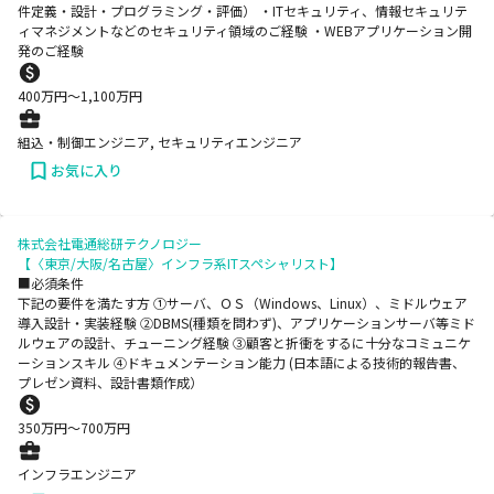
件定義・設計・プログラミング・評価） ・ITセキュリティ、情報セキュリテ
ィマネジメントなどのセキュリティ領域のご経験 ・WEBアプリケーション開
発のご経験
400
万円〜
1,100
万円
組込・制御エンジニア, セキュリティエンジニア
お気に入り
株式会社電通総研テクノロジー
【〈東京/大阪/名古屋〉インフラ系ITスペシャリスト】
■必須条件
下記の要件を満たす方 ①サーバ、ＯＳ（Windows、Linux）、ミドルウェア
導入設計・実装経験 ②DBMS(種類を問わず)、アプリケーションサーバ等ミド
ルウェアの設計、チューニング経験 ③顧客と折衝をするに十分なコミュニケ
ーションスキル ④ドキュメンテーション能力 (日本語による技術的報告書、
プレゼン資料、設計書類作成）
350
万円〜
700
万円
インフラエンジニア