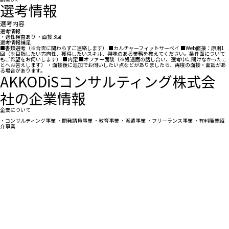
選考情報
選考内容
選考情報
・適性検査あり ・面接 3回
選考情報補足
■書類選考（※合否に関わらずご連絡します） ■カルチャーフィットサーベイ ■Web面接：原則1
回（※目指したい方向性、獲得したいスキル、興味のある業務を教えてください。条件面について
もご希望をお伺いします） ■内定 ■オファー面談（※処遇面の話し合い、選考中に聞けなかったこ
とへお答えします） ・面接後に追加でお伺いしたい点などがありましたら、再度の面接・面談があ
る場合があります。
AKKODiSコンサルティング株式会
社の企業情報
企業について
・コンサルティング事業 ・開発請負事業 ・教育事業 ・派遣事業 ・フリーランス事業 ・有料職業紹
介事業