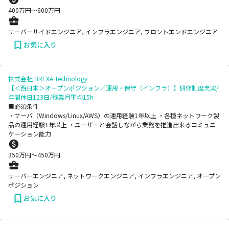
400
万円〜
600
万円
サーバーサイドエンジニア, インフラエンジニア, フロントエンドエンジニア
お気に入り
株式会社 BREXA Technology
【＜西日本＞オープンポジション／運用・保守（インフラ）】研修制度充実/
年間休日123日/残業月平均15h
■必須条件
・サーバ（Windows/Linux/AWS）の運用経験1年以上 ・各種ネットワーク製
品の運用経験1年以上 ・ユーザーと会話しながら業務を推進出来るコミュニ
ケーション能力
350
万円〜
450
万円
サーバーエンジニア, ネットワークエンジニア, インフラエンジニア, オープン
ポジション
お気に入り