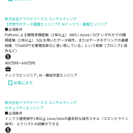
株式会社クラウドワークス コンサルティング
【次世代のデータ基盤エンジニア】AIインフラ・基盤エンジニア
■必須条件
Pythonによる開発実務経験（2年以上） AWS / Azure / GCP いずれかでの開
発経験（1年以上） SQLを用いたデータ操作、またはデータモデリングの基礎
知識 「ChatGPTを業務効率化に使い倒している」という実績（プロンプト自
作など）
400
万円〜
600
万円
インフラエンジニア, AI・機械学習エンジニア
お気に入り
株式会社クラウドワークス コンサルティング
セキュリティエンジニア
■必須条件
インフラ運用保守1年以上 Linux/Unixの基本的な操作スキル（コマンドライン
操作） スクリプトの読解ができる