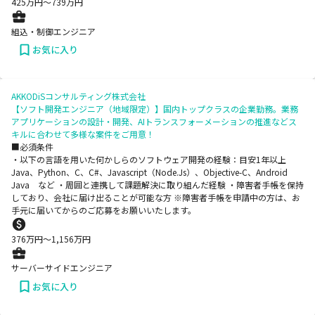
425
万円〜
739
万円
組込・制御エンジニア
お気に入り
AKKODiSコンサルティング株式会社
【ソフト開発エンジニア（地域限定）】国内トップクラスの企業勤務。業務
アプリケーションの設計・開発、AIトランスフォーメーションの推進などス
キルに合わせて多様な案件をご用意！
■必須条件
・以下の言語を用いた何かしらのソフトウェア開発の経験：目安1年以上
Java、Python、C、C#、Javascript（Node.Js）、Objective-C、Android
Java など ・周囲と連携して課題解決に取り組んだ経験 ・障害者手帳を保持
しており、会社に届け出ることが可能な方 ※障害者手帳を申請中の方は、お
手元に届いてからのご応募をお願いいたします。
376
万円〜
1,156
万円
サーバーサイドエンジニア
お気に入り