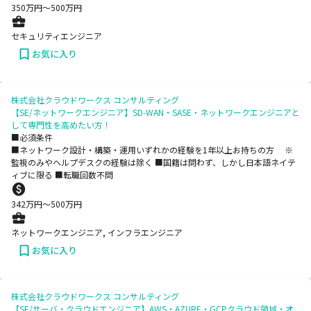
350
万円〜
500
万円
セキュリティエンジニア
お気に入り
株式会社クラウドワークス コンサルティング
【SE/ネットワークエンジニア】SD-WAN・SASE・ネットワークエンジニアと
して専門性を高めたい方！
■必須条件
■ネットワーク設計・構築・運用いずれかの経験を1年以上お持ちの方 ※
監視のみやヘルプデスクの経験は除く ■国籍は問わず、しかし日本語ネイテ
ィブに限る ■転職回数不問
342
万円〜
500
万円
ネットワークエンジニア, インフラエンジニア
お気に入り
株式会社クラウドワークス コンサルティング
【SE/サーバ・クラウドエンジニア】AWS・AZURE・GCPクラウド領域・オ