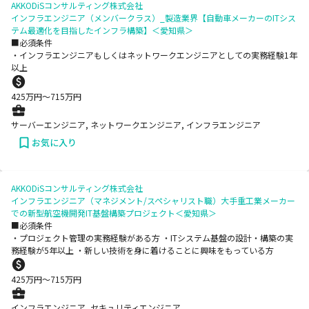
AKKODiSコンサルティング株式会社
インフラエンジニア（メンバークラス）_製造業界【自動車メーカーのITシス
テム最適化を目指したインフラ構築】＜愛知県＞
■必須条件
・インフラエンジニアもしくはネットワークエンジニアとしての実務経験1年
以上
425
万円〜
715
万円
サーバーエンジニア, ネットワークエンジニア, インフラエンジニア
お気に入り
AKKODiSコンサルティング株式会社
インフラエンジニア（マネジメント/スペシャリスト職）大手重工業メーカー
での新型航空機開発IT基盤構築プロジェクト＜愛知県＞
■必須条件
・プロジェクト管理の実務経験がある方 ・ITシステム基盤の設計・構築の実
務経験が5年以上 ・新しい技術を身に着けることに興味をもっている方
425
万円〜
715
万円
インフラエンジニア, セキュリティエンジニア