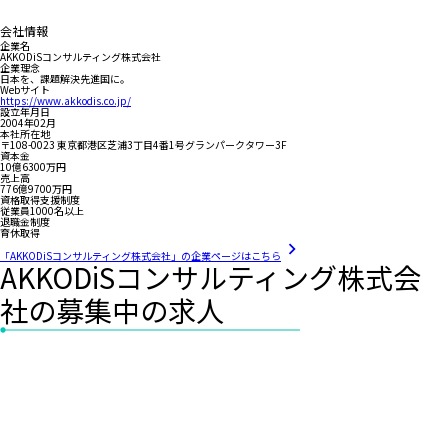
会社情報
企業名
AKKODiSコンサルティング株式会社
企業理念
日本を、課題解決先進国に。
Webサイト
https://www.akkodis.co.jp/
設立年月日
2004年02月
本社所在地
〒108-0023 東京都港区芝浦3丁目4番1号グランパークタワー3F
資本金
10億6300万円
売上高
776億9700万円
資格取得支援制度
従業員1000名以上
退職金制度
育休取得
「AKKODiSコンサルティング株式会社」の企業ページはこちら
AKKODiSコンサルティング株式会
社の募集中の求人