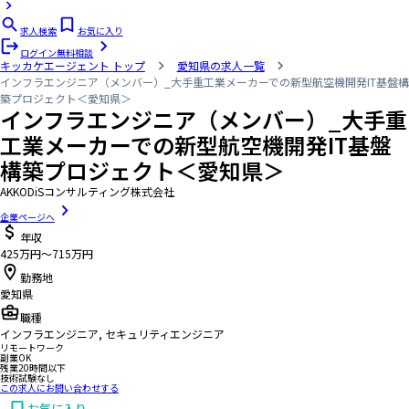
求人検索
お気に入り
ログイン
無料相談
キッカケエージェント
トップ
愛知県の求人一覧
インフラエンジニア（メンバー）_大手重工業メーカーでの新型航空機開発IT基盤構
築プロジェクト＜愛知県＞
インフラエンジニア（メンバー）_大手重
工業メーカーでの新型航空機開発IT基盤
構築プロジェクト＜愛知県＞
AKKODiSコンサルティング株式会社
企業ページへ
年収
425万円〜715万円
勤務地
愛知県
職種
インフラエンジニア, セキュリティエンジニア
リモートワーク
副業OK
残業20時間以下
技術試験なし
この求人にお問い合わせする
お気に入り