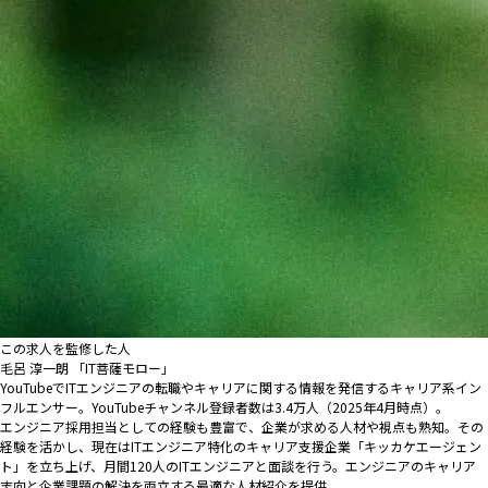
この求人を監修した人
毛呂 淳一朗 「IT菩薩モロー」
YouTubeでITエンジニアの転職やキャリアに関する情報を発信するキャリア系イン
フルエンサー。YouTubeチャンネル登録者数は3.4万人（2025年4月時点）。
エンジニア採用担当としての経験も豊富で、企業が求める人材や視点も熟知。その
経験を活かし、現在はITエンジニア特化のキャリア支援企業「キッカケエージェン
ト」を立ち上げ、月間120人のITエンジニアと面談を行う。エンジニアのキャリア
志向と企業課題の解決を両立する最適な人材紹介を提供。