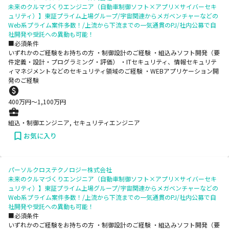
未来のクルマづくりエンジニア（自動車制御ソフト×アプリ×サイバーセキ
ュリティ）】東証プライム上場グループ/宇宙関連からメガベンチャーなどの
Web系プライム案件多数！/上流から下流までの一気通貫のPJ/社内公募で自
社開発や受託への異動も可能！
■必須条件
いずれかのご経験をお持ちの方 ・制御設計のご経験 ・組込みソフト開発（要
件定義・設計・プログラミング・評価） ・ITセキュリティ、情報セキュリテ
ィマネジメントなどのセキュリティ領域のご経験 ・WEBアプリケーション開
発のご経験
400
万円〜
1,100
万円
組込・制御エンジニア, セキュリティエンジニア
お気に入り
パーソルクロステクノロジー株式会社
未来のクルマづくりエンジニア（自動車制御ソフト×アプリ×サイバーセキ
ュリティ）】東証プライム上場グループ/宇宙関連からメガベンチャーなどの
Web系プライム案件多数！/上流から下流までの一気通貫のPJ/社内公募で自
社開発や受託への異動も可能！
■必須条件
いずれかのご経験をお持ちの方 ・制御設計のご経験 ・組込みソフト開発（要