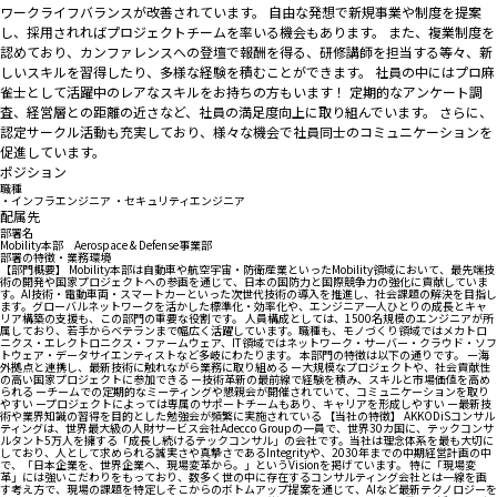
ワークライフバランスが改善されています。 自由な発想で新規事業や制度を提案
し、採用されればプロジェクトチームを率いる機会もあります。 また、複業制度を
認めており、カンファレンスへの登壇で報酬を得る、研修講師を担当する等々、新
しいスキルを習得したり、多様な経験を積むことができます。 社員の中にはプロ麻
雀士として活躍中のレアなスキルをお持ちの方もいます！ 定期的なアンケート調
査、経営層との距離の近さなど、社員の満足度向上に取り組んでいます。 さらに、
認定サークル活動も充実しており、様々な機会で社員同士のコミュニケーションを
促進しています。
ポジション
職種
・インフラエンジニア ・セキュリティエンジニア
配属先
部署名
Mobility本部 Aerospace & Defense事業部
部署の特徴・業務環境
【部門概要】 Mobility本部は自動車や航空宇宙・防衛産業といったMobility領域において、最先端技
術の開発や国家プロジェクトへの参画を通じて、日本の国防力と国際競争力の強化に貢献していま
す。AI技術・電動車両・スマートカーといった次世代技術の導入を推進し、社会課題の解決を目指し
ます。グローバルネットワークを活かした標準化・効率化や、エンジニア一人ひとりの成長とキャ
リア構築の支援も、この部門の重要な役割です。 人員構成としては、1500名規模のエンジニアが所
属しており、若手からベテランまで幅広く活躍しています。職種も、モノづくり領域ではメカトロ
ニクス・エレクトロニクス・ファームウェア、IT領域ではネットワーク・サーバー・クラウド・ソフ
トウェア・データサイエンティストなど多岐にわたります。 本部門の特徴は以下の通りです。 ー海
外拠点と連携し、最新技術に触れながら業務に取り組める ー大規模なプロジェクトや、社会貢献性
の高い国家プロジェクトに参加できる ー技術革新の最前線で経験を積み、スキルと市場価値を高め
られる ーチームでの定期的なミーティングや懇親会が開催されていて、コミュニケーションを取り
やすい ープロジェクトによっては専属のサポートチームもあり、キャリアを形成しやすい ー最新技
術や業界知識の習得を目的とした勉強会が頻繁に実施されている 【当社の特徴】 AKKODiSコンサル
ティングは、世界最大級の人財サービス会社Adecco Groupの一員で、世界30カ国に、テックコンサ
ルタント5万人を擁する「成長し続けるテックコンサル」の会社です。当社は理念体系を最も大切に
しており、人として求められる誠実さや真摯さであるIntegrityや、2030年までの中期経営計画の中
で、「日本企業を、世界企業へ、現場変革から。」というVisionを掲げています。 特に「現場変
革」には強いこだわりをもっており、数多く世の中に存在するコンサルティング会社とは一線を画
す考え方で、現場の課題を特定しそこからのボトムアップ提案を通じて、AIなど最新テクノロジーを