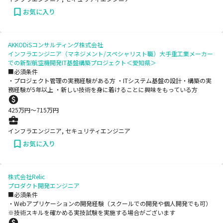
お気に入り
AKKODiSコンサルティング株式会社
インフラエンジニア（マネジメント/スペシャリスト職）大手重工業メーカー
での新型航空機開発IT基盤構築プロジェクト＜愛知県＞
■必須条件
・プロジェクト管理の実務経験がある方 ・ITシステム基盤の設計・構築の実
務経験が5年以上 ・新しい技術を身に着けることに興味をもっている方
425
万円〜
715
万円
インフラエンジニア, セキュリティエンジニア
お気に入り
株式会社Relic
プロダクト開発エンジニア
■必須条件
・Webアプリケーションの開発経験（スクールでの開発や個人開発でも可）
※技術スキルを確かめる実技試験を実施する場合がございます