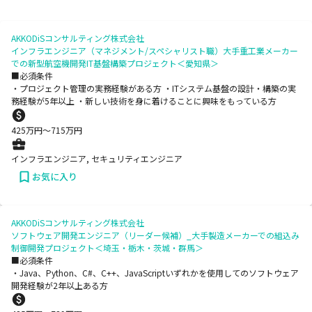
AKKODiSコンサルティング株式会社
インフラエンジニア（マネジメント/スペシャリスト職）大手重工業メーカー
での新型航空機開発IT基盤構築プロジェクト＜愛知県＞
■必須条件
・プロジェクト管理の実務経験がある方 ・ITシステム基盤の設計・構築の実
務経験が5年以上 ・新しい技術を身に着けることに興味をもっている方
425
万円〜
715
万円
インフラエンジニア, セキュリティエンジニア
お気に入り
AKKODiSコンサルティング株式会社
ソフトウェア開発エンジニア（リーダー候補）_大手製造メーカーでの組込み
制御開発プロジェクト＜埼玉・栃木・茨城・群馬＞
■必須条件
・Java、Python、C#、C++、JavaScriptいずれかを使用してのソフトウェア
開発経験が2年以上ある方