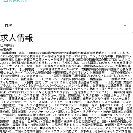
お問い合わせする
目次
求人情報
仕事内容
仕事内容
【募集背景】 近年、日本国内では防衛力の強化や宇宙開発の推進が国家戦略として加速しており、
これらの分野における技術革新と人材確保が急務となっています。 こうした状況の中、防衛省から
依頼を受けた日本有数の重工業メーカーが推進する次世代航空機や防衛機器の開発プロジェクトに
おいて、技術体制の拡充が求められています。 AKKODiSは、これら国家プロジェクトを支える技術
パートナーとして、設計・解析・試験などの業務を担うため、挑戦意欲あるエンジニアの採用を進
めています。 【仕事内容】 ・大手重機械工業メーカーにて、次期航空機の国際共同開発に必要な情
報セキュリティやITシステム基盤の設計/構築業務とそのマネジメント補佐業務 以下の業務のい
ずれかを担当していただきます。 ・国際共同開発IT基盤構築プロジェクトにおけるプロジェク
トマネジメント補佐業務 ・IT/セキュリティ部門に関わる設計・構築業務 ・設備のセキュリ
ティ対応計画 ・国内（含むサプライヤ）における設計環境整備の実施 ・上記の設計業務に
プラスして、AKKODiSのチームメンバーやコンサルタントと連携し、お客様先での課題発見、解決
策の提案・実行までを実施 ※官公庁向けの大型長期プロジェクトに携わって頂く予定ですが、能力
によっては別プロジェクトになる可能性があります。 【想定されるプロジェクト】 ・共同設計環境
構築プロジェクトの全体管理（スケジュール管理、課題管理、リスク管理） ・施設セキュリティ要
件、 IT関連組織の体制構築、セキュリティ組織の体制構築、業務デジタル化推進 ・システム検討
（インフラ設計、データベース設計、アプリケーション設計） ・海外拠点のシステム構築、システ
ム維持管理、セキュリティ基準細分化、リスクマネジメント策検討 など 【身につくスキル】 ＜ポ
ータブルスキル＞ -プロジェクトマネジメント ∟スケジュール・リスク・コスト管理／提案書・見積
書作成、関係者調整 -ファシリテーション・調整力 ∟官公庁・サプライヤー・社内外関係者との調整
／会議進行、課題解決支援 ＜専門スキル＞ -情報セキュリティ知識 ∟NIST／情報セキュリティマネ
ジメント ・継続的学習・技術探索力 ∟ 技術トレンドの分析／社内外のコミュニティを活用した知
識獲得 ・課題抽出 ∟解決力・製品の熱問題や構造干渉などの課題特定と、設計・解析の両面から
の解決 ・論理的思考・技術的説明力 ∟解析根拠をもとにした設計変更提案、他部署・客先への技
術的な説明 【キャリアパス】 ■多彩なキャリアチェンジのチャンス エンジニアとしての専門スキル
を磨いた上で個々の志向や強み、キャリアプランに応じて、以下のような多彩なキャリアパスを選