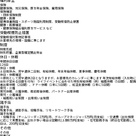
福利厚生
保険
健康保険、労災保険、厚生年金保険、雇用保険
保険補足
・団体保険制度
健康・医療
提携保養施設・スポーツ施設利用制度、受動喫煙防止措置
健康・医療補足
・健康保険組合福利厚生サービス など
受動喫煙防止措置
受動喫煙対策特記事項
お客様先の環境・設備に準じます
制度
財産形成
財形貯蓄、企業型確定拠出年金
休日・休暇
年間休日日数
126日
休日・休暇
土日祝休み、完全週休二日制、有給休暇、年末年始休暇、夏季休暇、慶弔休暇
休日・休暇補足
※原則として完全週休2日となりますが、お客様先のカレンダーに準じます 年次有給休暇（入社時に
会社が定める日数を付与） ライフイベントに合わせた特別有給休暇（例）結婚休暇（5日間）、配偶
者出産休暇（2日間）、ドナー休暇（1年に5日間）、妊活支援休暇（1年に5日間）
育児・介護
育児休暇、介護休暇、産前産後休暇、パートナー出産休暇
育児・介護補足
・結婚祝い金制度 ・出産祝い金制度
諸手当
諸手当
残業手当、通勤手当、役職手当、リモートワーク手当
諸手当補足
・役職手当（チームリーダー2万円/月、グループマネージャー5万円/月支給） ・交通費（出社頻度
に応じて実費支給、出社が多い場合は定期代(上限8万円)支給） ・在宅勤務手当（終日在宅勤務した
日は、200円/日支給）
その他
その他
副業OK