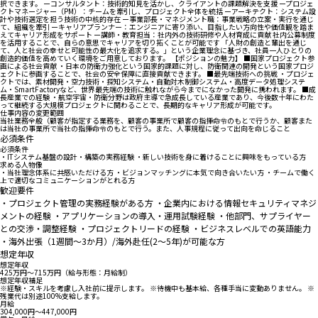
択できます。 ーコンサルタント：技術的知見を活かし、クライアントの課題解決を支援 ープロジェ
クトマネージャー（PM）：チームを牽引し、プロジェクト全体を統括 ーアーキテクト：システム設
計や技術選定を担う技術の中核的存在 ー事業部長・マネジメント職：事業戦略の立案・実行を通じ
て、組織を牽引 ーキャリアプランナー：エンジニアに寄り添い、目指したい方向性や価値観を踏ま
えてキャリア形成をサポート ー講師・教育担当：社内外の技術研修や人材育成に貢献 社内公募制度
を活用することで、自らの意思でキャリアを切り拓くことが可能です 「人財の創造と輩出を通じ
て、人と社会の幸せと可能性の最大化を追求する。」という企業理念に基づき、社員一人ひとりの
創造的価値を高めていく環境をご用意しております。 【ポジションの魅力】 ■国家プロジェクト参
画による社会貢献 ・日本の防衛力強化という国家的課題に対し、防衛関連の開発という国家プロジ
ェクトに参画することで、社会の安全保障に直接貢献できます。 ■最先端技術への挑戦 ・プロジェ
クトでは、素材開発・空力技術・探知システム・自動対木制御システム・高度データ処理システ
ム・SmartFactoryなど、世界最先端の技術に触れながら今までになかった開発に携われます。 ■成
長産業での経験 ・航空宇宙・防衛分野は政府主導で急成長している産業であり、今後数十年にわた
って継続する大規模プロジェクトに関わることで、長期的なキャリア形成が可能です。
仕事内容の変更範囲
当社業務全般（顧客が指定する業務を、顧客の事業所で顧客の指揮命令のもとで行うか、顧客また
は当社の事業所で当社の指揮命令のもとで行う。また、人事規程に従って出向を命じること
必須条件
必須条件
・ITシステム基盤の設計・構築の実務経験 ・新しい技術を身に着けることに興味をもっている方
求める人物像
・当社理念体系に共感いただける方 ・ビジョンマッチングに本気で向き合いたい方 ・チームで働く
上で適切なコミュニケーションがとれる方
歓迎要件
・プロジェクト管理の実務経験がある方 ・企業内における情報セキュリティマネジ
メントの経験 ・アプリケーションの導入・運用試験経験 ・他部門、サプライヤー
との交渉・調整経験 ・プロジェクトリードの経験 ・ビジネスレベルでの英語能力
・海外出張（1週間～3か月）/海外赴任(2～5年)が可能な方
想定年収
想定年収
425万円〜715万円（給与形態：月給制）
想定年収補足
※経験・スキルを考慮し入社前に提示します。 ※待機中も基本給、各種手当に変動ありません。 ※
残業代は別途100%支給します。
月給
304,000円〜447,000円