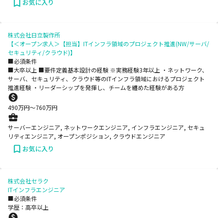
お気に入り
株式会社日立製作所
【＜オープン求人＞【担当】ITインフラ領域のプロジェクト推進(NW/サーバ/
セキュリティ/クラウド)】
■必須条件
■大卒以上 ■要件定義基本設計の経験 ※実務経験3年以上 ・ネットワーク、
サーバ、セキュリティ、クラウド等のITインフラ領域におけるプロジェクト
推進経験 ・リーダーシップを発揮し、チームを纏めた経験がある方
490
万円〜
760
万円
サーバーエンジニア, ネットワークエンジニア, インフラエンジニア, セキュ
リティエンジニア, オープンポジション, クラウドエンジニア
お気に入り
株式会社セラク
ITインフラエンジニア
■必須条件
学歴：高卒以上