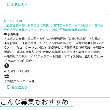
お気に入り
株式会社JSOL
【経営企画本部〉財務担当（東京）】NTTデータグループの総合力×日本総
合研究所の業務ノウハウ／テレワーク可／平均勤続年数15年以
■必須条件
・本求人の業務内容に関する何らかの業務経験（目安2年以上） ・財務スキ
ルを習得し、他者に貢献したいという思いがある方 ・自責で物事を捉えられ
る方 ・コミュニケーション能力（他部署との情報連携及び経営層への報告を
想定） ・論理的思考力（会計数値と事実関係を紐づけた業務遂行を想定） ・
一般的なITスキル ＜PCアップデート対応、オフィス製品（主としてExcel
／PowerPoint）操作＞
490
万円〜
840
万円
その他(エンジニア以外)
お気に入り
こんな募集もおすすめ