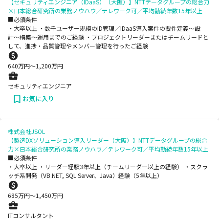
【セキュリティエンジニア（IDaaS）（大阪）】NTTデータグループの総合力
×日本総合研究所の業務ノウハウ／テレワーク可／平均勤続年数15年以上
■必須条件
・大卒以上 ・数千ユーザー規模のID管理／IDaaS導入案件の要件定義〜設
計〜構築〜運用までのご経験 ・プロジェクトリーダーまたはチームリードと
して、進捗・品質管理やメンバー管理を行ったご経験
640
万円〜
1,200
万円
セキュリティエンジニア
お気に入り
株式会社JSOL
【製造DXソリューション導入リーダー（大阪）】NTTデータグループの総合
力×日本総合研究所の業務ノウハウ／テレワーク可／平均勤続年数15年以上
■必須条件
・大卒以上 ・リーダー経験3年以上（チームリーダー以上の経験） ・スクラ
ッチ系開発（VB.NET, SQL Server、Java）経験（5年以上）
685
万円〜
1,450
万円
ITコンサルタント