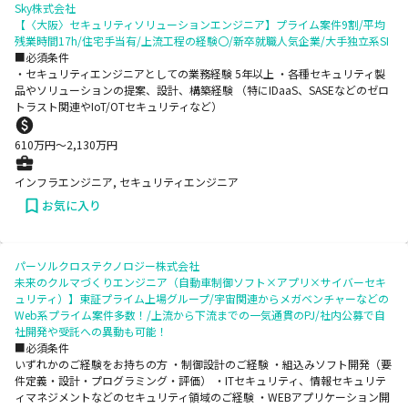
Sky株式会社
【〈大阪〉セキュリティソリューションエンジニア】プライム案件9割/平均
残業時間17h/住宅手当有/上流工程の経験〇/新卒就職人気企業/大手独立系SI
■必須条件
・セキュリティエンジニアとしての業務経験 5年以上 ・各種セキュリティ製
品やソリューションの提案、設計、構築経験 （特にIDaaS、SASEなどのゼロ
トラスト関連やIoT/OTセキュリティなど）
610
万円〜
2,130
万円
インフラエンジニア, セキュリティエンジニア
お気に入り
パーソルクロステクノロジー株式会社
未来のクルマづくりエンジニア（自動車制御ソフト×アプリ×サイバーセキ
ュリティ）】東証プライム上場グループ/宇宙関連からメガベンチャーなどの
Web系プライム案件多数！/上流から下流までの一気通貫のPJ/社内公募で自
社開発や受託への異動も可能！
■必須条件
いずれかのご経験をお持ちの方 ・制御設計のご経験 ・組込みソフト開発（要
件定義・設計・プログラミング・評価） ・ITセキュリティ、情報セキュリテ
ィマネジメントなどのセキュリティ領域のご経験 ・WEBアプリケーション開