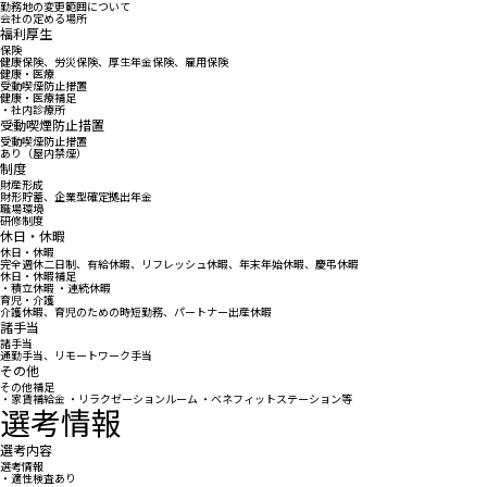
勤務地の変更範囲について
会社の定める場所
福利厚生
保険
健康保険、労災保険、厚生年金保険、雇用保険
健康・医療
受動喫煙防止措置
健康・医療補足
・社内診療所
受動喫煙防止措置
受動喫煙防止措置
あり（屋内禁煙）
制度
財産形成
財形貯蓄、企業型確定拠出年金
職場環境
研修制度
休日・休暇
休日・休暇
完全週休二日制、有給休暇、リフレッシュ休暇、年末年始休暇、慶弔休暇
休日・休暇補足
・積立休暇 ・連続休暇
育児・介護
介護休暇、育児のための時短勤務、パートナー出産休暇
諸手当
諸手当
通勤手当、リモートワーク手当
その他
その他補足
・家賃補給金 ・リラクゼーションルーム ・ベネフィットステーション等
選考情報
選考内容
選考情報
・適性検査あり