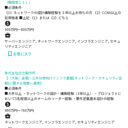
（関西第三ＳＬ）
■必須条件
《1》ネットワークの設計構築経験を３年以上お持ちの方 《2》CCNA以上の
有資格者 ■上記 《1》または《2》どちら
500
万円〜
800
万円
サーバーエンジニア, ネットワークエンジニア, インフラエンジニア, セキュ
リティエンジニア
お気に入り
株式会社日立製作所
【〈大阪〉金融・公共分野向けインフラ基盤(ネットワーク・セキュリティ全
般)に関する提案～運用】
■必須条件
■大卒以上 ・ネットワークの設計・構築経験（3年以上） ・プロジェクトに
おいて5名程度以上のチームのリーダー経験 ・要件定義基本設計の経験
490
万円〜
760
万円
ネットワークエンジニア, インフラエンジニア, セキュリティエンジニア