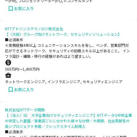
ー(PM), プロジェクトリーダー(PL), ITコンサルタント
お気に入り
NTTアドバンステクノロジ株式会社
【〈大阪〉グループ向けネットワーク、セキュリティソリューション】
■必須条件
※実務経験4年以上 コミュニケーションスキルを有し、ベンダ、営業部門対
応ができるネットワーク、セキュリティの初級スキル以上があること。 イン
フラ設計・構築・移行の経験があればより望ましい。
560
万円〜
1,400
万円
ネットワークエンジニア, インフラエンジニア, セキュリティエンジニア
お気に入り
株式会社NTTデータ関西
【〈法人〉SE 大手企業向けセキュリティエンジニア】NTTデータG中核企業
の安定した基盤／事業部ごとに分かれた様々な分野／大規模、社会貢献性の
高いプロジェクト多数／フレックスタイム制導入
■必須条件