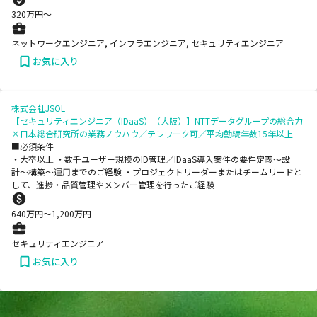
320
万円〜
ネットワークエンジニア, インフラエンジニア, セキュリティエンジニア
お気に入り
株式会社JSOL
【セキュリティエンジニア（IDaaS）（大阪）】NTTデータグループの総合力
×日本総合研究所の業務ノウハウ／テレワーク可／平均勤続年数15年以上
■必須条件
・大卒以上 ・数千ユーザー規模のID管理／IDaaS導入案件の要件定義〜設
計〜構築〜運用までのご経験 ・プロジェクトリーダーまたはチームリードと
して、進捗・品質管理やメンバー管理を行ったご経験
640
万円〜
1,200
万円
セキュリティエンジニア
お気に入り