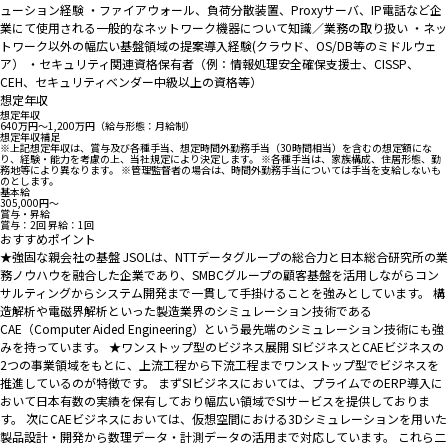
ューション経験 ・ファイアウォール、負荷分散装置、Proxyサーバ、IP電話など企
業にて使用される一般的なネットワーク機器について知識／業務の取り扱い ・ネッ
トワーク以外の幅広い基盤領域の提案導入経験(クラウド、OS/DB等のミドルウェ
ア） ・セキュリティ関連資格保有者（例：情報処理安全確保支援士、CISSP、
CEH、セキュリティベンダー中級以上の資格等）
想定年収
想定年収
640万円〜1,200万円（給与形態：月給制）
想定年収補足
※上記想定年収は、賞与及び各種手当、想定時間外勤務手当（30時間相当）を含むの想定額にな
り、経験・能力を考慮の上、当社規定により決定します。 ※各種手当は、家族構成、住居形態、勤
務地等により異なります。 ※管理監督者の場合は、時間外勤務手当については手当を支給しないも
のとします。
基本給
305,000円〜
賞与・昇給
賞与：2回 昇給：1回
おすすめポイント
★強固な親会社の基盤 JSOLは、NTTデータグループの総合力と日本総合研究所の業
務ノウハウを融合した企業であり、SMBCグループの顧客基盤を活用しながらコン
サルティングからシステム開発まで一貫して手掛けることを強みとしています。 構
造解析や電磁界解析といった製造業界のシミュレーション技術である
CAE（Computer Aided Engineering）という最先端のシミュレーション技術にも強
みを持っています。 ★ワンストップ型のビジネス展開 SIビジネスとCAEビジネスの
2つの事業領域をもとに、上流工程から下流工程までワンストップ型でビジネスを
推進しているのが特徴です。 まずSIビジネスにおいては、プライムでのERP導入に
おいて日本有数の実績を保有しており幅広い領域でSIサービスを提供しておりま
す。 次にCAEビジネスにおいては、仮想空間における3Dシミュレーションを用いた
製品設計・開発から数理データ・計測データの活用まで対応しています。 これら二