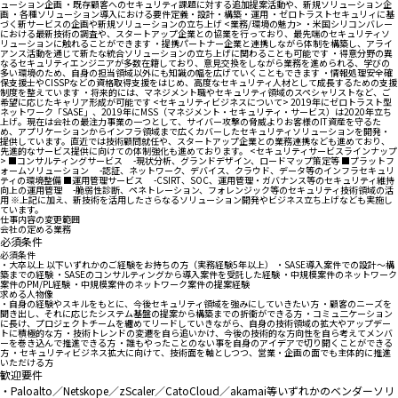
ューション企画 ・既存顧客へのセキュリティ課題に対する追加提案活動や、新規ソリューション企
画 ・各種ソリューション導入における要件定義・設計・構築・運用 ・ゼロトラストセキュリィに基
づく新サービスの企画や新規ソリューションの立ち上げ <業務/環境の魅力> ・米国シリコンバレー
における最新技術の調査や、スタートアップ企業との協業を行っており、最先端のセキュリティソ
リューションに触れることができます ・提携パートナー企業と連携しながら体制を構築し、アライ
アンス活動を通じて新たな統合ソリューションの立ち上げに関わることも可能です ・得意分野の異
なるセキュリティエンジニアが多数在籍しており、意見交換をしながら業務を進められる、学びの
多い環境のため、自身の担当領域以外にも知識の幅を広げていくこともできます ・情報処理安全確
保支援士やCISSPなどの資格取得支援をはじめ、高度なセキュリティ人材として成長するための支援
制度を整えています ・将来的には、マネジメント職やセキュリティ領域のスペシャリストなど、ご
希望に応じたキャリア形成が可能です <セキュリティビジネスについて> 2019年にゼロトラスト型
ネットワーク「SASE」、2019年にMSS（マネジメント・セキュリティ・サービス）は2020年立ち
上げ。現在は会社の最注力事業の一つとして、サイバー攻撃の脅威よりお客様のIT資産を守るた
め、アプリケーションからインフラ領域まで広くカバーしたセキュリティソリューションを開発・
提供しています。直近では技術顧問就任や、スタートアップ企業との業務連携なども進めており、
先進的なサービス提供に向けての体制強化も進めております。 <セキュリティサービスラインナップ
> ■コンサルティングサービス -現状分析、グランドデザイン、ロードマップ策定等 ■プラットフ
ォームソリューション -認証、ネットワーク、デバイス、クラウド、データ等のインフラセキュリ
ティの環境整備 ■運用管理サービス -CSIRT、SOC、運用管理・ガバナンス等のセキュリティ維持
向上の運用管理 -脆弱性診断、ペネトレーション、フォレンジック等のセキュリティ技術領域の活
用 ※上記に加え、新技術を活用したさらなるソリューション開発やビジネス立ち上げなども実施し
ています。
仕事内容の変更範囲
会社の定める業務
必須条件
必須条件
・大卒以上 以下いずれかのご経験をお持ちの方（実務経験5年以上） ・SASE導入案件での設計〜構
築までの経験 ・SASEのコンサルティングから導入案件を受託した経験 ・中規模案件のネットワーク
案件のPM/PL経験 ・中規模案件のネットワーク案件の提案経験
求める人物像
・自身の経験やスキルをもとに、今後セキュリティ領域を強みにしていきたい方 ・顧客のニーズを
聞き出し、それに応じたシステム基盤の提案から構築までの折衝ができる方 ・コミュ二ケーション
に長け、プロジェクトチームを纏めてリードしていきながら、自身の技術領域の拡大やアップデー
トに積極的な方 ・技術トレンドの変遷を自ら追いかけ、今後の技術的な方向性を自ら考えてメンバ
ーを巻き込んで推進できる方 ・誰もやったことのない事を自身のアイデアで切り開くことができる
方 ・セキュリティビジネス拡大に向けて、技術面を軸としつつ、営業・企画の面でも主体的に推進
いただける方
歓迎要件
・Paloalto／Netskope／zScaler／CatoCloud／akamai等いずれかのベンダーソリ