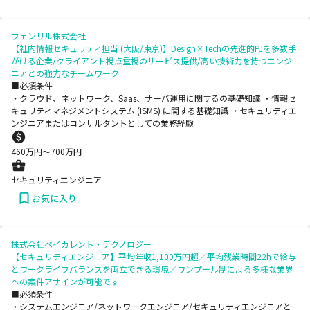
フェンリル株式会社
【社内情報セキュリティ担当 (大阪/東京)】Design×Techの先進的PJを多数手
がける企業/クライアント視点重視のサービス提供/高い技術力を持つエンジ
ニアとの強力なチームワーク
■必須条件
・クラウド、ネットワーク、Saas、サーバ運用に関するの基礎知識 ・情報セ
キュリティマネジメントシステム (ISMS) に関する基礎知識 ・セキュリティエ
ンジニアまたはコンサルタントとしての業務経験
460
万円〜
700
万円
セキュリティエンジニア
お気に入り
株式会社ベイカレント・テクノロジー
【セキュリティエンジニア】平均年収1,100万円超／平均残業時間22hで給与
とワークライフバランスを両立できる環境／ワンプール制による多様な業界
への案件アサインが可能です
■必須条件
・システムエンジニア/ネットワークエンジニア/セキュリティエンジニアと