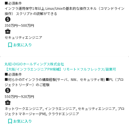
■必須条件
インフラ運用保守1年以上 Linux/Unixの基本的な操作スキル（コマンドライン
操作） スクリプトの読解ができる
350
万円〜
500
万円
セキュリティエンジニア
お気に入り
丸紅I-DIGIOホールディングス株式会社
【大阪/インフラエンジニアPM候補】リモート×フルフレックス/副業可
■必須条件
■何らかのITインフラの構築経験(サーバ、NW、セキュリティ等) ■PL（プロ
ジェクトリーダー）のご経験
550
万円〜
920
万円
ネットワークエンジニア, インフラエンジニア, セキュリティエンジニア, プロ
ジェクトマネージャー(PM), クラウドエンジニア
お気に入り