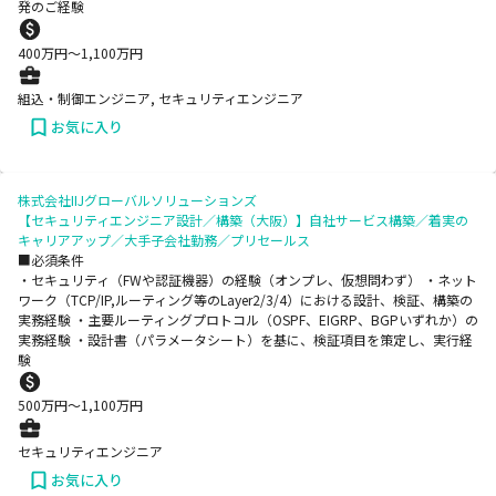
発のご経験
400
万円〜
1,100
万円
組込・制御エンジニア, セキュリティエンジニア
お気に入り
株式会社IIJグローバルソリューションズ
【セキュリティエンジニア設計／構築（大阪）】自社サービス構築／着実の
キャリアアップ／大手子会社勤務／プリセールス
■必須条件
・セキュリティ（FWや認証機器）の経験（オンプレ、仮想問わず） ・ネット
ワーク（TCP/IP,ルーティング等のLayer2/3/4）における設計、検証、構築の
実務経験 ・主要ルーティングプロトコル（OSPF、EIGRP、BGPいずれか）の
実務経験 ・設計書（パラメータシート）を基に、検証項目を策定し、実行経
験
500
万円〜
1,100
万円
セキュリティエンジニア
お気に入り