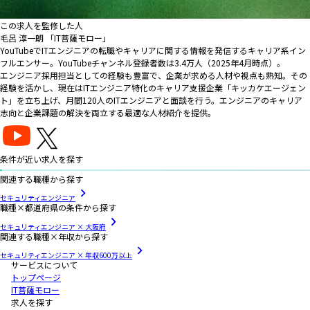
この求人を監修した人
毛呂 淳一朗 「IT菩薩モロー」
YouTubeでITエンジニアの転職やキャリアに関する情報を発信するキャリア系イン
フルエンサー。YouTubeチャンネル登録者数は3.4万人（2025年4月時点）。
エンジニア採用担当としての経験も豊富で、企業が求める人材や視点も熟知。その
経験を活かし、現在はITエンジニア特化のキャリア支援企業「キッカケエージェン
ト」を立ち上げ、月間120人のITエンジニアと面談を行う。エンジニアのキャリア
志向と企業課題の解決を両立する最適な人材紹介を提供。
条件が近い求人を探す
関連する職種から探す
セキュリティエンジニア
職種×都道府県の条件から探す
セキュリティエンジニア × 大阪府
関連する職種×年収から探す
セキュリティエンジニア × 年収600万以上
サービスについて
トップページ
IT菩薩モロー
求人を探す