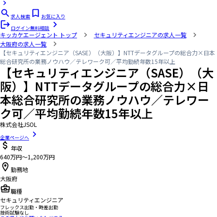
求人検索
お気に入り
ログイン
無料相談
キッカケエージェント
トップ
セキュリティエンジニアの求人一覧
大阪府の求人一覧
【セキュリティエンジニア（SASE）（大阪）】NTTデータグループの総合力×日本
総合研究所の業務ノウハウ／テレワーク可／平均勤続年数15年以上
【セキュリティエンジニア（SASE）（大
阪）】NTTデータグループの総合力×日
本総合研究所の業務ノウハウ／テレワー
ク可／平均勤続年数15年以上
株式会社JSOL
企業ページへ
年収
640万円〜1,200万円
勤務地
大阪府
職種
セキュリティエンジニア
フレックス出勤・時差出勤
技術試験なし