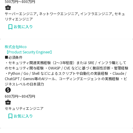
500
万円〜
800
万円
サーバーエンジニア, ネットワークエンジニア, インフラエンジニア, セキュ
リティエンジニア
お気に入り
株式会社Mico
【Product Security Engineer】
■必須条件
・セキュリティ関連実務経験（2〜3年程度）または SRE / インフラ職として
のセキュリティ関与経験 ・OWASP / CVE などに基づく脆弱性診断・管理経験
・Python / Go / Shell などによるスクリプトや自動化の実装経験 ・Claude /
ChatGPT / Gemini等のAIツール、コーディングエージェントの実務経験 ・ビ
ジネスレベルの日本語力
600
万円〜
804
万円
セキュリティエンジニア
お気に入り