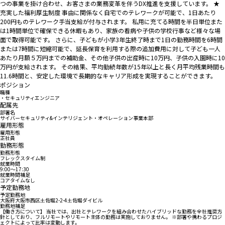
つの事業を掛け合わせ、お客さまの業務変革を伴うDX推進を支援しています。 ★
充実した福利厚生制度 事由に関係なく自宅でのテレワークが可能で、1日あたり
200円ものテレワーク手当支給が付与されます。 私用に充てる時間を半日単位また
は1時間単位で確保できる休暇もあり、家族の看病や子供の学校行事など様々な場
面で取得可能です。 さらに、子どもが小学3年生終了時まで1日の勤務時間を6時間
または7時間に短縮可能で、延長保育を利用する際の追加費用に対して子ども一人
あたり月額５万円までの補助金、その他子供の出産時に10万円、子供の入園時に10
万円が支給されます。 その結果、平均勤続年数が15年以上と長く月平均残業時間も
11.6時間と、安定した環境で長期的なキャリア形成を実現することができます。
ポジション
職種
・セキュリティエンジニア
配属先
部署名
サイバーセキュリティ&インテリジェント・オペレーション事業本部
雇用形態
雇用形態
正社員
勤務形態
勤務形態
フレックスタイム制
就業時間
9:00〜17:30
就業時間補足
コアタイムなし
予定勤務地
予定勤務地
大阪府大阪市西区土佐堀2-2-4土佐堀ダイビル
勤務地補足
【働き方について】 当社では、出社とテレワークを組み合わせたハイブリッドな勤務を全社推奨方
針としており、フルリモートやリモート主体の勤務は実施しておりません。 ※部署や携わるプロジ
ェクトによって比率は変動します。