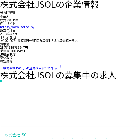
株式会社JSOLの企業情報
会社情報
企業名
株式会社JSOL
Webサイト
https://www.jsol.co.jp/
設立年月日
2006年07月
本社所在地
〒102-0074 東京都千代田区九段南1-6-5九段会館テラス
資本金
21億4748万3647円
従業員1000名以上
退職金制度
育休取得
時短勤務
「株式会社JSOL」の企業ページはこちら
株式会社JSOLの募集中の求人
株式会社JSOL