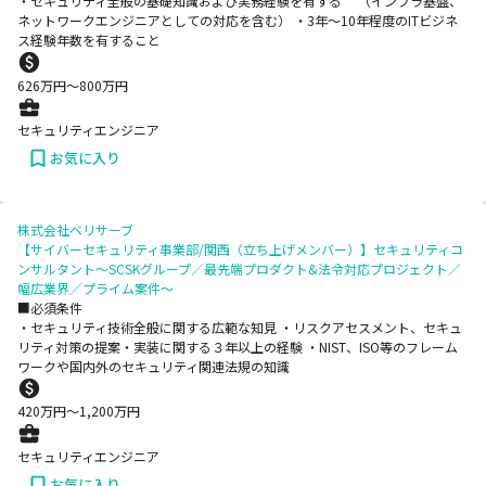
・セキュリティ全般の基礎知識および実務経験を有する （インフラ基盤、
ネットワークエンジニアとしての対応を含む） ・3年～10年程度のITビジネ
ス経験年数を有すること
626
万円〜
800
万円
セキュリティエンジニア
お気に入り
株式会社ベリサーブ
【サイバーセキュリティ事業部/関西（立ち上げメンバー）】セキュリティコ
ンサルタント～SCSKグループ／最先端プロダクト&法令対応プロジェクト／
幅広業界／プライム案件～
■必須条件
・セキュリティ技術全般に関する広範な知見 ・リスクアセスメント、セキュ
リティ対策の提案・実装に関する３年以上の経験 ・NIST、ISO等のフレーム
ワークや国内外のセキュリティ関連法規の知識
420
万円〜
1,200
万円
セキュリティエンジニア
お気に入り