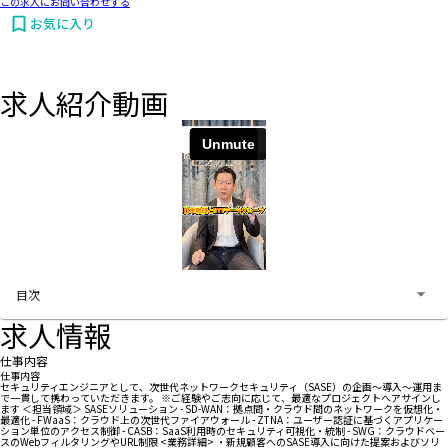
この求人にお問い合わせする
お気に入り
求人紹介動画
お問い合わせする
目次
求人情報
仕事内容
仕事内容
セキュリティエンジニアとして、次世代ネットワークセキュリティ（SASE）の企画〜導入〜運用ま
で一貫して携わっていただきます。 ※ご経験やご志向に応じて、最適なプロジェクトへアサインし
ます ＜担当領域＞ SASEソリューション - SD-WAN：拠点間・クラウド間のネットワークを仮想化・
最適化 - FWaaS：クラウド上の次世代ファイアウォール - ZTNA：ユーザー認証に基づくアプリケー
ション単位のアクセス制御 - CASB：SaaS利用時のセキュリティ可視化・統制 - SWG：クラウドベー
スのWebフィルタリングやURL制限 <業務詳細> ・新規顧客へのSASE導入に向けた提案およびソリ