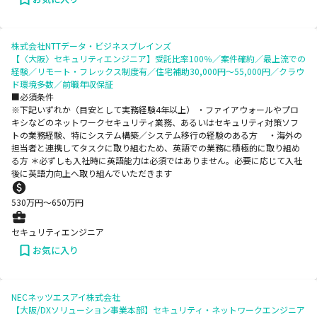
株式会社NTTデータ・ビジネスブレインズ
【〈大阪〉セキュリティエンジニア】受託比率100％／案件確約／最上流での
経験／リモート・フレックス制度有／住宅補助30,000円～55,000円／クラウ
ド環境多数／前職年収保証
■必須条件
※下記いずれか（目安として実務経験4年以上） ・ファイアウォールやプロ
キシなどのネットワークセキュリティ業務、あるいはセキュリティ対策ソフ
トの業務経験、特にシステム構築／システム移行の経験のある方 ・海外の
担当者と連携してタスクに取り組むため、英語での業務に積極的に取り組め
る方 ＊必ずしも入社時に英語能力は必須ではありません。必要に応じて入社
後に英語力向上へ取り組んでいただきます
530
万円〜
650
万円
セキュリティエンジニア
お気に入り
NECネッツエスアイ株式会社
【大阪/DXソリューション事業本部】セキュリティ・ネットワークエンジニア