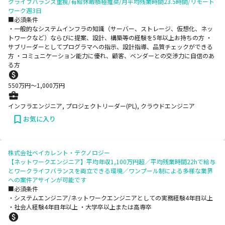
クライフバランス重視/有給休暇積極推奨/月平均残業時間23.5時間/リモート
ワーク週3日
■必須条件
・一般的なシステムインフラの知識（サーバー、ストレージ、仮想化、ネッ
トワークなど）ならびに提案、設計、構築等の経験を5年以上お持ちの方 ・
サブリーダーとしてプログラマへの指示、設計指導、品質チェックができる
方 ・コミュニケーション能力に優れ、顧客、ベンダーとの交渉力に自信のあ
る方
550
万円〜
1,000
万円
インフラエンジニア, プロジェクトリーダー(PL), クラウドエンジニア
お気に入り
株式会社ベイカレント・テクノロジー
【ネットワークエンジニア】平均年収1,100万円超／平均残業時間22hで給与
とワークライフバランスを両立できる環境／ワンプール制による多様な業界
への案件アサインが可能です
■必須条件
・システムエンジニア/ネットワークエンジニアとしての実務経験4年目以上
・社会人経験4年目年以上 ・大学卒以上または高専卒