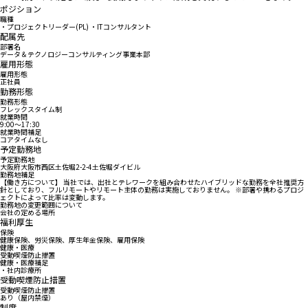
ポジション
職種
・プロジェクトリーダー(PL) ・ITコンサルタント
配属先
部署名
データ＆テクノロジーコンサルティング事業本部
雇用形態
雇用形態
正社員
勤務形態
勤務形態
フレックスタイム制
就業時間
9:00〜17:30
就業時間補足
コアタイムなし
予定勤務地
予定勤務地
大阪府大阪市西区土佐堀2-2-4土佐堀ダイビル
勤務地補足
【働き方について】 当社では、出社とテレワークを組み合わせたハイブリッドな勤務を全社推奨方
針としており、フルリモートやリモート主体の勤務は実施しておりません。 ※部署や携わるプロジ
ェクトによって比率は変動します。
勤務地の変更範囲について
会社の定める場所
福利厚生
保険
健康保険、労災保険、厚生年金保険、雇用保険
健康・医療
受動喫煙防止措置
健康・医療補足
・社内診療所
受動喫煙防止措置
受動喫煙防止措置
あり（屋内禁煙）
制度