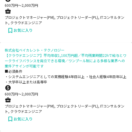
600
万円〜
2,000
万円
プロジェクトマネージャー(PM), プロジェクトリーダー(PL), ITコンサルタン
ト, クラウドエンジニア
お気に入り
株式会社ベイカレント・テクノロジー
【クラウドエンジニア】平均年収1,100万円超／平均残業時間22hで給与とワ
ークライフバランスを両立できる環境／ワンプール制による多様な業界への
案件アサインが可能です
■必須条件
・システムエンジニアとしての実務経験4年目以上 ・社会人経験4年目年以上
・大学卒以上または高専卒
600
万円〜
2,000
万円
プロジェクトマネージャー(PM), プロジェクトリーダー(PL), ITコンサルタン
ト, クラウドエンジニア
お気に入り