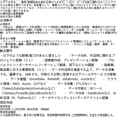
とができます。 ・業界/業務知見を高める事ができます。一方で、データ分析に関わるエンジニアス
キルも高める事ができます。将来像として、業務コンサルに強いプロジェクトマネジャーやITに強い
プロジェクトマネジャーなど、マネジメントスキルだけでなく強みのある人材に成長するキャリア
パスを描く事ができます。
仕事内容の変更範囲
会社の定める業務
必須条件
必須条件
・大卒以上 ・顧客のデータ利活用について主体的に課題提案をしたい志向性 ・顧客向けに分かりや
すい説明資料を作成し説明した経験 ・メンバーを率いたリーダーの経験（チームリーダー以上の経
験） 以下いずれかのご経験をお持ちの方 ・データ構築の経験5年以上 ・開発プロジェクト経験5年以
上
求める人物像
・コミュニケーション能力（顧客及びプロジェクトメンバーと積極的にコミュニケーションをと
り、要件整理～構築～運用保守の各工程を主体的にリード） ・チャレンジ旺盛（業界、業務、デー
タ分析、新技術）
歓迎要件
・以下のような経験/能力があると望ましい ：データ分析、利活用に関わるプ
ロジェクト経験（※１） ：提案書作成、プレゼンテーション経験 ：プロ
ジェクトリーダーやチームリーダーとして顧客、部下などとの調整 ：製薬業、
製造業に対する業務知見 （※１） ・データ利活用を推進する上で、データを収集
する、蓄積する、分析する、可視化する際に登場する以下ツールやサービスの経験
- データ基盤：Snowflake、Redshift、databricks、oracleなど - クラウ
ド環境：AWS、Azure、GCPなど - データ収集：ETL/EAIツール
（Talend,DataSpider,Informaticaなど） - データ可視化：BIツール
（Tableau,PowerBI,Qlik,Yellowfinなど） - データ分析：DataRobotなど、分
析言語（R、Pythonなど） ・データサイエンティスト/データアナリスト経験
想定年収
想定年収
640万円〜1,200万円（給与形態：月給制）
想定年収補足
※上記想定年収は、賞与及び各種手当、想定時間外勤務手当（30時間相当）を含むの想定額にな