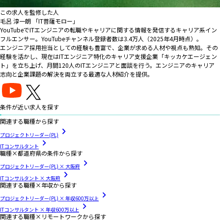
この求人を監修した人
毛呂 淳一朗 「IT菩薩モロー」
YouTubeでITエンジニアの転職やキャリアに関する情報を発信するキャリア系イン
フルエンサー。YouTubeチャンネル登録者数は3.4万人（2025年4月時点）。
エンジニア採用担当としての経験も豊富で、企業が求める人材や視点も熟知。その
経験を活かし、現在はITエンジニア特化のキャリア支援企業「キッカケエージェン
ト」を立ち上げ、月間120人のITエンジニアと面談を行う。エンジニアのキャリア
志向と企業課題の解決を両立する最適な人材紹介を提供。
条件が近い求人を探す
関連する職種から探す
プロジェクトリーダー(PL)
ITコンサルタント
職種×都道府県の条件から探す
プロジェクトリーダー(PL) × 大阪府
ITコンサルタント × 大阪府
関連する職種×年収から探す
プロジェクトリーダー(PL) × 年収600万以上
ITコンサルタント × 年収600万以上
関連する職種×リモートワークから探す