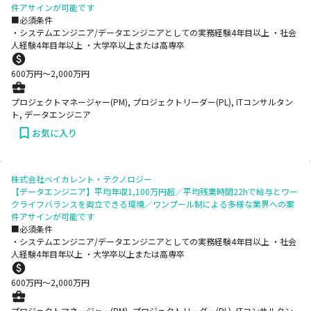
件アサインが可能です
■必須条件
・システムエンジニア/データエンジニアとしての実務経験4年目以上 ・社会
人経験4年目年以上 ・大学卒以上または高専卒
600
万円〜
2,000
万円
プロジェクトマネージャー(PM), プロジェクトリーダー(PL), ITコンサルタン
ト, データエンジニア
お気に入り
株式会社ベイカレント・テクノロジー
【データエンジニア】平均年収1,100万円超／平均残業時間22hで給与とワー
クライフバランスを両立できる環境／ワンプール制による多様な業界への案
件アサインが可能です
■必須条件
・システムエンジニア/データエンジニアとしての実務経験4年目以上 ・社会
人経験4年目年以上 ・大学卒以上または高専卒
600
万円〜
2,000
万円
プロジェクトマネージャー(PM), プロジェクトリーダー(PL), ITコンサルタン