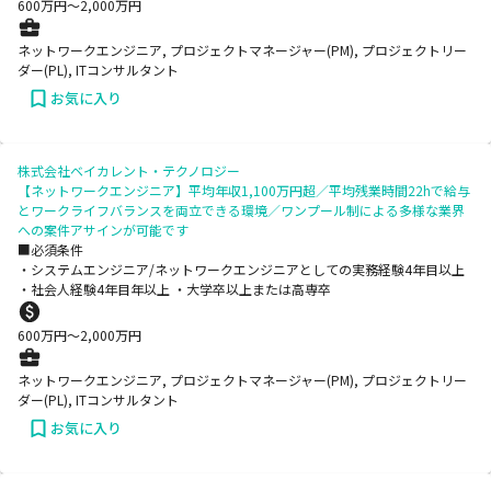
600
万円〜
2,000
万円
ネットワークエンジニア, プロジェクトマネージャー(PM), プロジェクトリー
ダー(PL), ITコンサルタント
お気に入り
株式会社ベイカレント・テクノロジー
【ネットワークエンジニア】平均年収1,100万円超／平均残業時間22hで給与
とワークライフバランスを両立できる環境／ワンプール制による多様な業界
への案件アサインが可能です
■必須条件
・システムエンジニア/ネットワークエンジニアとしての実務経験4年目以上
・社会人経験4年目年以上 ・大学卒以上または高専卒
600
万円〜
2,000
万円
ネットワークエンジニア, プロジェクトマネージャー(PM), プロジェクトリー
ダー(PL), ITコンサルタント
お気に入り