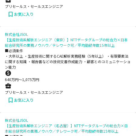
プリセールス・セールスエンジニア
お気に入り
株式会社JSOL
【生産技術系解析エンジニア（東京）】NTTデータグループの総合力×日本
総合研究所の業務ノウハウ／テレワーク可／平均勤続年数15年以上
■必須条件
・大卒以上 ・生産技術に関するCAE解析実務経験（5年以上） ・有限要素法
に関する知識 ・報告書などの技術文書作成能力 ・顧客とのコミュニケーショ
ン能力
640
万円〜
1,075
万円
プリセールス・セールスエンジニア
お気に入り
株式会社JSOL
【生産技術系解析エンジニア（名古屋）】NTTデータグループの総合力×日
本総合研究所の業務ノウハウ／テレワーク可／平均勤続年数15年以上