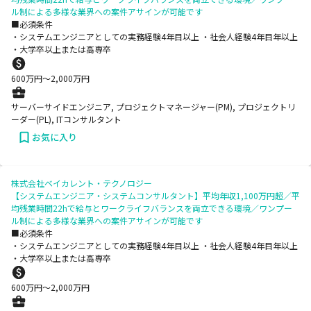
ル制による多様な業界への案件アサインが可能です
■必須条件
・システムエンジニアとしての実務経験4年目以上 ・社会人経験4年目年以上
・大学卒以上または高専卒
600
万円〜
2,000
万円
サーバーサイドエンジニア, プロジェクトマネージャー(PM), プロジェクトリ
ーダー(PL), ITコンサルタント
お気に入り
株式会社ベイカレント・テクノロジー
【システムエンジニア・システムコンサルタント】平均年収1,100万円超／平
均残業時間22hで給与とワークライフバランスを両立できる環境／ワンプー
ル制による多様な業界への案件アサインが可能です
■必須条件
・システムエンジニアとしての実務経験4年目以上 ・社会人経験4年目年以上
・大学卒以上または高専卒
600
万円〜
2,000
万円