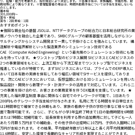
り、経験・能力を考慮の上、当社規定により決定します。 ※各種手当は、家族構成、住居形態、勤
務地等により異なります。 ※管理監督者の場合は、時間外勤務手当については手当を支給しないも
のとします。
基本給
305,000円〜
賞与・昇給
賞与：2回 昇給：1回
おすすめポイント
★強固な親会社の基盤 JSOLは、NTTデータグループの総合力と日本総合研究所の業
務ノウハウを融合した企業であり、SMBCグループの顧客基盤を活用しながらコン
サルティングからシステム開発まで一貫して手掛けることを強みとしています。 構
造解析や電磁界解析といった製造業界のシミュレーション技術である
CAE（Computer Aided Engineering）という最先端のシミュレーション技術にも強
みを持っています。 ★ワンストップ型のビジネス展開 SIビジネスとCAEビジネスの
2つの事業領域をもとに、上流工程から下流工程までワンストップ型でビジネスを
推進しているのが特徴です。 まずSIビジネスにおいては、プライムでのERP導入に
おいて日本有数の実績を保有しており幅広い領域でSIサービスを提供しておりま
す。 次にCAEビジネスにおいては、仮想空間における3Dシミュレーションを用いた
製品設計・開発から数理データ・計測データの活用まで対応しています。 これら二
つの事業を掛け合わせ、お客さまの業務変革を伴うDX推進を支援しています。 ★
充実した福利厚生制度 事由に関係なく自宅でのテレワークが可能で、1日あたり
200円ものテレワーク手当支給が付与されます。 私用に充てる時間を半日単位また
は1時間単位で確保できる休暇もあり、家族の看病や子供の学校行事など様々な場
面で取得可能です。 さらに、子どもが小学3年生終了時まで1日の勤務時間を6時間
または7時間に短縮可能で、延長保育を利用する際の追加費用に対して子ども一人
あたり月額５万円までの補助金、その他子供の出産時に10万円、子供の入園時に10
万円が支給されます。 その結果、平均勤続年数が15年以上と長く月平均残業時間も
11.6時間と、安定した環境で長期的なキャリア形成を実現することができます。