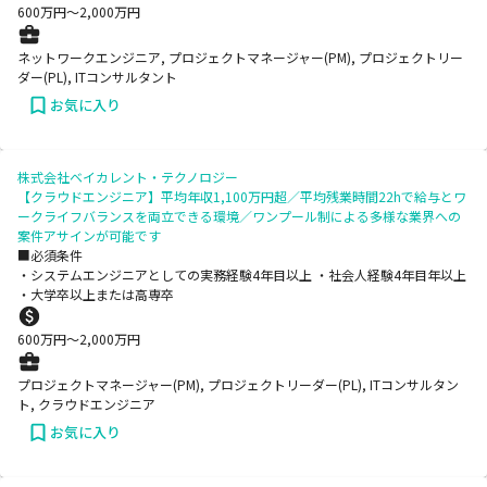
600
万円〜
2,000
万円
ネットワークエンジニア, プロジェクトマネージャー(PM), プロジェクトリー
ダー(PL), ITコンサルタント
お気に入り
株式会社ベイカレント・テクノロジー
【クラウドエンジニア】平均年収1,100万円超／平均残業時間22hで給与とワ
ークライフバランスを両立できる環境／ワンプール制による多様な業界への
案件アサインが可能です
■必須条件
・システムエンジニアとしての実務経験4年目以上 ・社会人経験4年目年以上
・大学卒以上または高専卒
600
万円〜
2,000
万円
プロジェクトマネージャー(PM), プロジェクトリーダー(PL), ITコンサルタン
ト, クラウドエンジニア
お気に入り