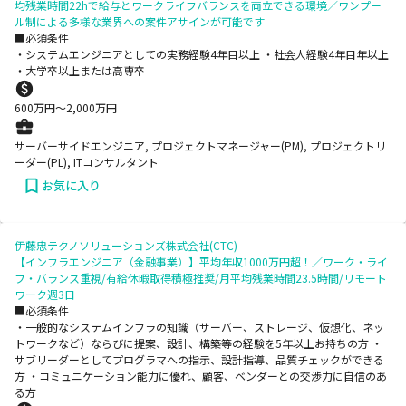
均残業時間22hで給与とワークライフバランスを両立できる環境／ワンプー
ル制による多様な業界への案件アサインが可能です
■必須条件
・システムエンジニアとしての実務経験4年目以上 ・社会人経験4年目年以上
・大学卒以上または高専卒
600
万円〜
2,000
万円
サーバーサイドエンジニア, プロジェクトマネージャー(PM), プロジェクトリ
ーダー(PL), ITコンサルタント
お気に入り
伊藤忠テクノソリューションズ株式会社(CTC)
【インフラエンジニア（金融事業）】平均年収1000万円超！／ワーク・ライ
フ・バランス重視/有給休暇取得積極推奨/月平均残業時間23.5時間/リモート
ワーク週3日
■必須条件
・一般的なシステムインフラの知識（サーバー、ストレージ、仮想化、ネッ
トワークなど）ならびに提案、設計、構築等の経験を5年以上お持ちの方 ・
サブリーダーとしてプログラマへの指示、設計指導、品質チェックができる
方 ・コミュニケーション能力に優れ、顧客、ベンダーとの交渉力に自信のあ
る方