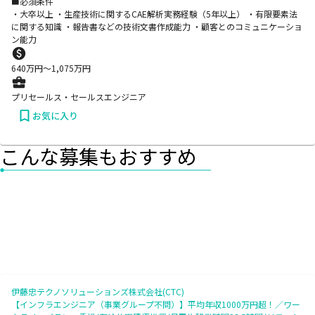
■必須条件
・大卒以上 ・生産技術に関するCAE解析実務経験（5年以上） ・有限要素法
に関する知識 ・報告書などの技術文書作成能力 ・顧客とのコミュニケーショ
ン能力
640
万円〜
1,075
万円
プリセールス・セールスエンジニア
お気に入り
こんな募集もおすすめ
伊藤忠テクノソリューションズ株式会社(CTC)
【インフラエンジニア（事業グループ不問）】平均年収1000万円超！／ワー