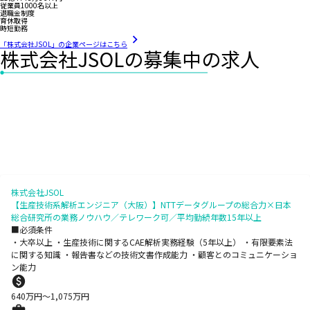
従業員1000名以上
退職金制度
育休取得
時短勤務
「株式会社JSOL」の企業ページはこちら
株式会社JSOLの募集中の求人
株式会社JSOL
【生産技術系解析エンジニア（大阪）】NTTデータグループの総合力×日本
総合研究所の業務ノウハウ／テレワーク可／平均勤続年数15年以上
■必須条件
・大卒以上 ・生産技術に関するCAE解析実務経験（5年以上） ・有限要素法
に関する知識 ・報告書などの技術文書作成能力 ・顧客とのコミュニケーショ
ン能力
640
万円〜
1,075
万円