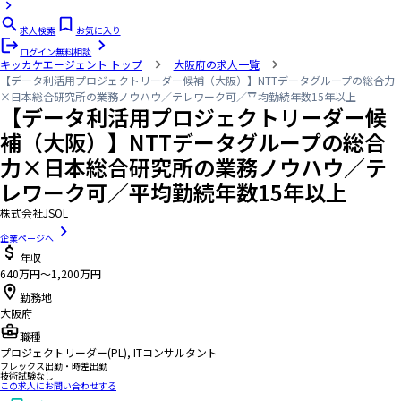
求人検索
お気に入り
ログイン
無料相談
キッカケエージェント
トップ
大阪府の求人一覧
【データ利活用プロジェクトリーダー候補（大阪）】NTTデータグループの総合力
×日本総合研究所の業務ノウハウ／テレワーク可／平均勤続年数15年以上
【データ利活用プロジェクトリーダー候
補（大阪）】NTTデータグループの総合
力×日本総合研究所の業務ノウハウ／テ
レワーク可／平均勤続年数15年以上
株式会社JSOL
企業ページへ
年収
640万円〜1,200万円
勤務地
大阪府
職種
プロジェクトリーダー(PL), ITコンサルタント
フレックス出勤・時差出勤
技術試験なし
この求人にお問い合わせする