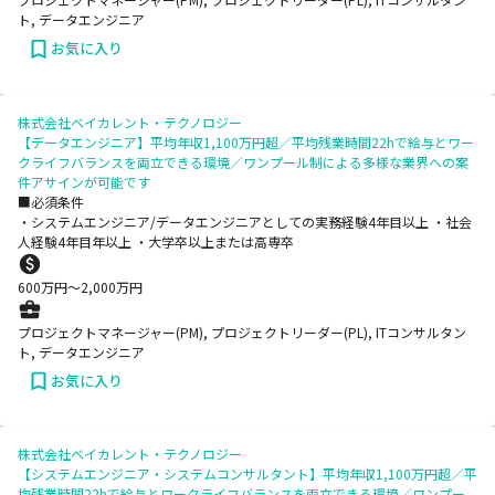
ト, データエンジニア
お気に入り
株式会社ベイカレント・テクノロジー
【データエンジニア】平均年収1,100万円超／平均残業時間22hで給与とワー
クライフバランスを両立できる環境／ワンプール制による多様な業界への案
件アサインが可能です
■必須条件
・システムエンジニア/データエンジニアとしての実務経験4年目以上 ・社会
人経験4年目年以上 ・大学卒以上または高専卒
600
万円〜
2,000
万円
プロジェクトマネージャー(PM), プロジェクトリーダー(PL), ITコンサルタン
ト, データエンジニア
お気に入り
株式会社ベイカレント・テクノロジー
【システムエンジニア・システムコンサルタント】平均年収1,100万円超／平
均残業時間22hで給与とワークライフバランスを両立できる環境／ワンプー