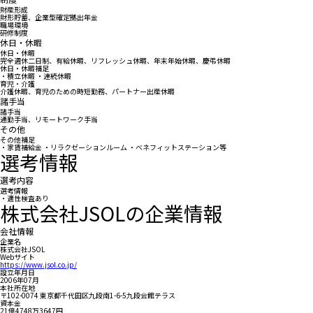
財産形成
財形貯蓄、企業型確定拠出年金
職場環境
研修制度
休日・休暇
休日・休暇
完全週休二日制、有給休暇、リフレッシュ休暇、年末年始休暇、慶弔休暇
休日・休暇補足
・積立休暇 ・連続休暇
育児・介護
介護休暇、育児のための時短勤務、パートナー出産休暇
諸手当
諸手当
通勤手当、リモートワーク手当
その他
その他補足
・家賃補給金 ・リラクゼーションルーム ・ベネフィットステーション等
選考情報
選考内容
選考情報
・適性検査あり
株式会社JSOLの企業情報
会社情報
企業名
株式会社JSOL
Webサイト
https://www.jsol.co.jp/
設立年月日
2006年07月
本社所在地
〒102-0074 東京都千代田区九段南1-6-5九段会館テラス
資本金
21億4748万3647円