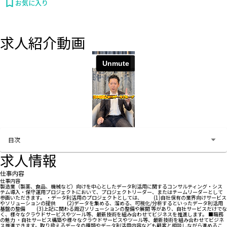
お気に入り
求人紹介動画
お問い合わせする
目次
求人情報
仕事内容
仕事内容
製造業（製薬、食品、機械など）向けを中心としたデータ利活用に関するコンサルティング・シス
テム導入・保守運用プロジェクトにおいて、プロジェクトリーダー、またはチームリーダーとして
参画いただきます。 ・データ利活用のプロジェクトとしては、 (1)自社保有の業界向けサービス
やソリューションの提供 (2)データを集める、溜める、可視化/分析するといったデータ利活用
基盤の整備 (3)上記に関わる周辺ソリューションの整備や展開 等があり、自社サービスだけでな
く、様々なクラウドサービスやツール等、最新技術を組み合わせてビジネスを推進します。 ■職務
の魅力 ・自社サービス構築や様々なクラウドサービスやツール等、最新技術を組み合わせてビジネ
ス推進できます。取り扱えるデータの種類やデータ利活用内容なども顧客と相談しながら進めるこ