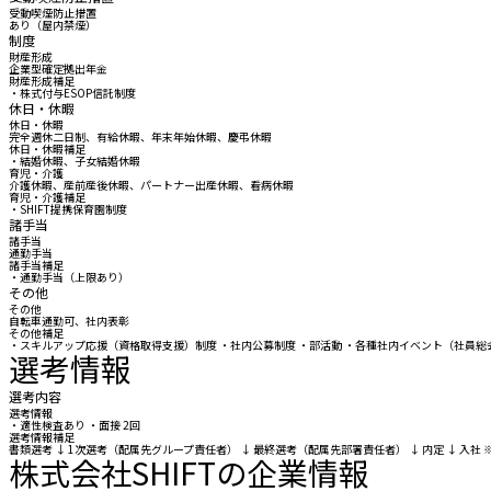
受動喫煙防止措置
あり（屋内禁煙）
制度
財産形成
企業型確定拠出年金
財産形成補足
・株式付与ESOP信託制度
休日・休暇
休日・休暇
完全週休二日制、有給休暇、年末年始休暇、慶弔休暇
休日・休暇補足
・結婚休暇、子女結婚休暇
育児・介護
介護休暇、産前産後休暇、パートナー出産休暇、看病休暇
育児・介護補足
・SHIFT提携保育園制度
諸手当
諸手当
通勤手当
諸手当補足
・通勤手当（上限あり）
その他
その他
自転車通勤可、社内表彰
その他補足
・スキルアップ応援（資格取得支援）制度 ・社内公募制度 ・部活動 ・各種社内イベント（社員総
選考情報
選考内容
選考情報
・適性検査あり ・面接 2回
選考情報補足
書類選考 ↓ 1次選考（配属先グループ責任者） ↓ 最終選考（配属先部署責任者） ↓ 内定 ↓
株式会社SHIFTの企業情報