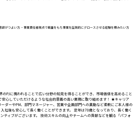
意欲がつよい方 ・事業責任者視点で裁量をもち事業を圧倒的にグロースさせる経験を積みたい方
業界のPJに携われることで広い分野の知見を得ることができ、市場価値を高めること
で安心していただけるような社会的意義の高い業務に取り組めます！ ★キャリア
リーダーやPM、部門マネージャー、営業や企画部門への異動など柔軟にご本人様の
入社後も安心して長く働くことができます。 定年は70歳となっており、長く働く
センティブがございます。 技術スキルの向上やチームへの貢献などを観る「パフォ