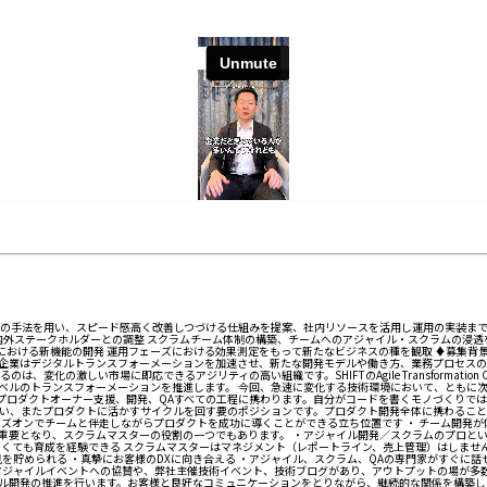
の手法を用い、スピード感高く改善しつづける仕組みを提案、社内リソースを活用し運用の実装ま
内外ステークホルダーとの調整 スクラムチーム体制の構築、チームへのアジャイル・スクラムの浸透を
る新機能の開発 運用フェーズにおける効果測定をもって新たなビジネスの種を観取 ♦募集背景 日本企業の
企業はデジタルトランスフォーメーションを加速させ、新たな開発モデルや働き方、業務プロセスの革
変化の激しい市場に即応できるアジリティの高い組織です。SHIFTのAgile Transformatio
ベルのトランスフォーメーションを推進します。 今回、急速に変化する技術環境において、ともに
はプロダクトオーナー支援、開発、QAすべての工程に携わります。自分がコードを書くモノづくりで
い、またプロダクトに活かすサイクルを回す要のポジションです。プロダクト開発全体に携わること
ズオンでチームと伴走しながらプロダクトを成功に導くことができる立ち位置です ・ チーム開発が
重要となり、スクラムマスターの役割の一つでもあります。 ・アジャイル開発／スクラムのプロとい
なくても育成を経験できる スクラムマスターはマネジメント（レポートライン、売上管理）はしませ
知見を貯められる ・真摯にお客様のDXに向き合える ・アジャイル、スクラム、QAの専門家がすぐに
ジャイルイベントへの協賛や、弊社主催技術イベント、技術ブログがあり、アウトプットの場が多数
ル開発の推進を行います。お客様と良好なコミュニケーションをとりながら、継続的な関係を構築し