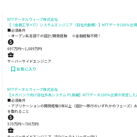
NTTデータルウィーブ株式会社
【〈金融工学×IT〉システムエンジニア〈自社内勤務〉】NTTデータ100
■必須条件
・オープン系言語での設計/開発経験 ※金融経験不問！
697
万円〜
1,089
万円
サーバーサイドエンジニア
お気に入り
NTTデータルウィーブ株式会社
【メガバンク向け自社外為システム PL候補】NTTデータ100％出資の安定
■必須条件
・アプリケーションの開発経験3年以上（設計～移行のいずれかのフェーズ）お
を取れること
570
万円〜
700
万円
サーバーサイドエンジニア, プロジェクトリーダー(PL)