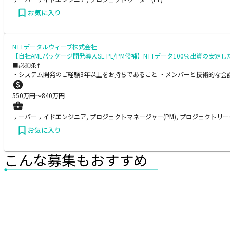
お気に入り
NTTデータルウィーブ株式会社
【自社AMLパッケージ開発導入SE PL/PM候補】NTTデータ100％出資
■必須条件
・システム開発のご経験3年以上をお持ちであること ・メンバーと技術的な会
550
万円〜
840
万円
サーバーサイドエンジニア, プロジェクトマネージャー(PM), プロジェクトリーダ
お気に入り
こんな募集もおすすめ