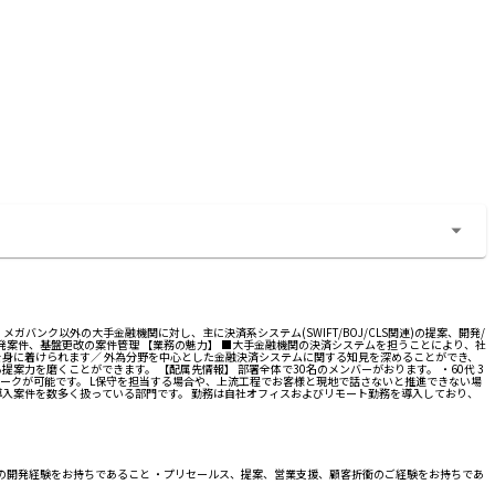
ンク以外の大手金融機関に対し、主に決済系システム(SWIFT/BOJ/CLS関連)の提案、開発/
開発案件、基盤更改の案件管理 【業務の魅力】 ■大手金融機関の決済システムを担うことにより、社
を身に着けられます／ 外為分野を中心とした金融決済システムに関する知見を深めることができ、
を磨くことができます。 【配属先情報】 部署全体で30名のメンバーがおります。 ・60代 3
ほぼテレワークが可能です。 L保守を担当する場合や、上流工程でお客様と現地で話さないと推進できない場
導入案件を数多く扱っている部門です。 勤務は自社オフィスおよびリモート勤務を導入しており、
）の開発経験をお持ちであること ・プリセールス、提案、営業支援、顧客折衝のご経験をお持ちであ