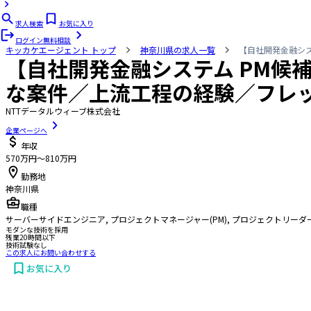
求人検索
お気に入り
ログイン
無料相談
キッカケエージェント
トップ
神奈川県の求人一覧
【自社開発金融シス
【自社開発金融システム PM候
な案件／上流工程の経験／フレ
NTTデータルウィーブ株式会社
企業ページへ
年収
570万円〜810万円
勤務地
神奈川県
職種
サーバーサイドエンジニア, プロジェクトマネージャー(PM), プロジェクトリーダー(P
モダンな技術を採用
残業20時間以下
技術試験なし
この求人にお問い合わせする
お気に入り