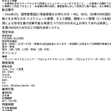
求める人物像
・お客様を含めステークホルダと円滑なコミュニケーションができること。 ・お客様との関わり
た柔軟にご対応できること ・未経験分野の技術、業務習得に対して前向きに取り組め、また柔軟
歓迎要件
・Unix系OS、運用管理設計/実装経験をお持ちの方 ・MQ、WAS、DB等のMW設
験※をお持ちの方 ※スケジュール管理、タスク調整、開発メンバ管理（1～5名程
語による技術文書が読解可能な英語力 ※TOEIC600点以上お持ちであれば尚良し
全銀/ANSER/CAFISなどの国内決済システム
想定年収
想定年収
570万円〜810万円
想定年収補足
給与（月収)：31万～43万 ・残業代は別途支給となります ・年収額には月あたり20時間の残
賞与・昇給
賞与：2回（6月、12月） 昇給：1回（4月）
ポジション
職種
・サーバーサイドエンジニア ・プロジェクトマネージャー(PM) ・プロジェクトリーダー(PL) ・I
開発環境
開発言語
Java、C++、C言語
DB・DWH
Oracle
クラウド
AWS
OS
Linux、Windows Server、AIX
雇用形態
雇用形態
正社員
試用期間
あり（6ヶ月）
残業時間
平均残業時間
月20時間