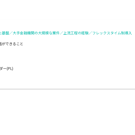
の安定した基盤／大手金融機関の大規模な案件／上流工程の経験／フレックスタイム制導入
話ができること
ー(PL)