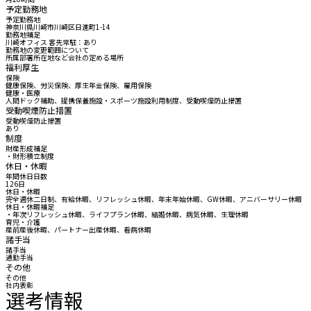
予定勤務地
予定勤務地
神奈川県川崎市川崎区日進町1-14
勤務地補足
川崎オフィス 客先常駐：あり
勤務地の変更範囲について
所属部署所在地など会社の定める場所
福利厚生
保険
健康保険、労災保険、厚生年金保険、雇用保険
健康・医療
人間ドック補助、提携保養施設・スポーツ施設利用制度、受動喫煙防止措置
受動喫煙防止措置
受動喫煙防止措置
あり
制度
財産形成補足
・財形積立制度
休日・休暇
年間休日日数
126日
休日・休暇
完全週休二日制、有給休暇、リフレッシュ休暇、年末年始休暇、GW休暇、アニバーサリー休暇
休日・休暇補足
・年次リフレッシュ休暇、ライフプラン休暇、結婚休暇、病気休暇、生理休暇
育児・介護
産前産後休暇、パートナー出産休暇、看病休暇
諸手当
諸手当
通勤手当
その他
その他
社内表彰
選考情報