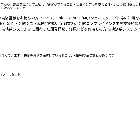
の中から、課題を見つけて深堀し、提案ができること ・社会インフラを支えるミッションに共感し、
にご対応できること
計/実装経験をお持ちの方 ・Linux、Unix、ORACLE/MQ/シェルスクリプト
度）など ・金融システム開発経験、金融業務、金融コンプライアンス業務支援経験を
 ・決済系システム※に関わった開発経験、知見などをお持ちの方 ※決済系システム：SW
業代を含んでいます ・特定の資格を保有している場合は、別途報奨金の支給があります
Tコンサルタント