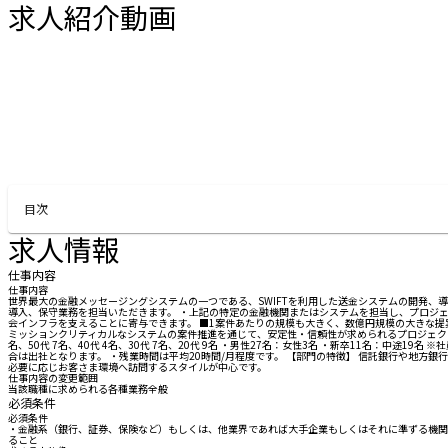
求人紹介動画
お問い合わせする
目次
求人情報
仕事内容
仕事内容
世界最大の金融メッセージングシステムの一つである、SWIFTを利用した送金システムの開発、導入
導入、保守業務を担当いただきます。 ・上記の特定の金融機関またはシステムを担当し、プロジェク
会インフラを支えることに寄与できます。 ■1案件あたりの規模も大きく、数億円規模の大きな提
ミッションクリティカルなシステムの案件推進を通じて、安定性・信頼性が求められるプロジェクトに
名、50代 7名、40代 4名、30代 7名、20代 9名 ・男性27名：女性3名 ・新卒11名：
合は出社となります。 ・残業時間は平均20時間/月程度です。 【部門の特徴】 信託銀行や地
必要に応じお客さま環境へ訪問するスタイルが中心です。
仕事内容の変更範囲
当該職種に求められる各種業務全般
必須条件
必須条件
・金融系（銀行、証券、保険など）もしくは、他業界であれば大手企業もしくはそれに準ずる機関向
ること