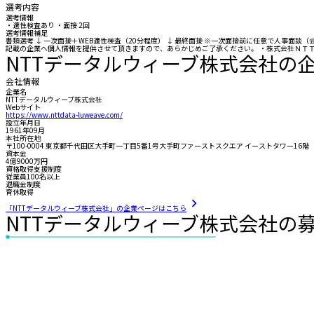
選考内容
選考情報
・適性検査あり ・面接 2回
選考情報補足
書類選考 ↓ 一次面接＋WEB適性検査（20分程度） ↓ 最終面接 ※一次面接前に任意で人事
記載の企業へ個人情報を提供させて頂きますので、あらかじめご了承ください。 ・株式会社ＮＴＴデータ・ウィズ ■個人
NTTデータルウィーブ株式会社の
会社情報
企業名
NTTデータルウィーブ株式会社
Webサイト
https://www.nttdata-luweave.com/
設立年月日
1961年09月
本社所在地
〒100-0004 東京都千代田区大手町一丁目5番1号大手町ファーストスクエア イーストタワー16階
資本金
4億9000万円
資格取得支援制度
従業員100名以上
退職金制度
育休取得
「NTTデータルウィーブ株式会社」の企業ページはこちら
NTTデータルウィーブ株式会社の