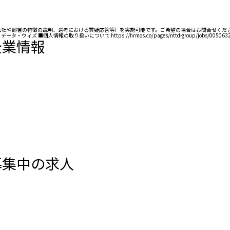
面談（会社や部署の特徴の説明、選考における質疑応答等）を実施可能です。ご希望の場合はお問合せく
情報の取り扱いについて https://hrmos.co/pages/nttd-group/jobs/005063
企業情報
募集中の求人