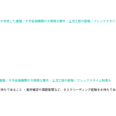
％出資の安定した基盤／大手金融機関の大規模な案件／上流工程の経験／フレックスタイ
した基盤／大手金融機関の大規模な案件／上流工程の経験／フレックスタイム制導入
持ちであること ・進捗確認や課題管理など、タスクリーディング経験をお持ちであ