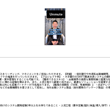
をリーディング、マネジメントをご担当いただきます。 【詳細】 ・信託銀行や外資系金融機関等、メガバ
トの推進を行っていただきます。 【プロジェクト例】 ・大手銀行のSWIFT関連決済システムの
案・案件管理をすることも可能です。 【獲得できるスキル】 ＼金融業界の高度な業務知識と提案力
携わる経験を積めます。 また、上流工程から顧客と向き合い、最適なソリューションを提案する提案力
中途19名 ※社員以外にも協業パートナーが79名程おります。 【職場の雰囲気（TW率、残業時間）】 ・
方銀行などの金融機関をお客さまとして担当し、当社金融システム製品（自社開発のパッケージ製品）の
けのシステム開発経験3年以上をお持ちであること ・上流工程（要件定義/設計/検査/導入/保守