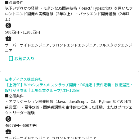
■必須条件
以下いずれかの経験 ・モダンなJS関連技術（React/ Typescript）を用いたフ
ロントエンド開発の実務経験（2年以上） ・バックエンド開発経験（2年以
上）
500
万円〜
1,200
万円
サーバーサイドエンジニア, フロントエンドエンジニア, フルスタックエンジ
ニア
お気に入り
日本ディクス株式会社
【上流SE】Webシステムのスクラッチ開発・DX推進｜要件定義・技術選定・
設計から参画｜上場企業グループ/年休125日
■必須条件
・アプリケーション開発経験（Java、JavaScript、C#、Python などの汎用
系言語） ・要件定義・関係者調整を主体的に推進した経験、またはプロジェ
クトリーダー経験
460
万円〜
600
万円
サーバーサイドエンジニア, フロントエンドエンジニア