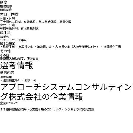
制度
職場環境
研修制度
休日・休暇
休日・休暇
完全週休二日制、有給休暇、年末年始休暇、夏季休暇
育児・介護
産前産後休暇、育児支援制度
諸手当
諸手当
リモートワーク手当
諸手当補足
・勤続手当 ・出産祝い金 ・結婚祝い金 ・入社祝い金（入社半年後に付与） ・社員紹介手当
その他
その他
書籍購入補助制度、服装自由
選考情報
選考内容
選考情報
・適性検査あり ・面接 3回
アプローチシステムコンサルティン
グ株式会社の企業情報
企業について
ＩＴ(情報技術)に係わる業務全般のコンサルティングおよびに開発支援