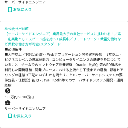
サーバーサイドエンジニア
お気に入り
株式会社出前館
【サーバーサイドエンジニア】業界最大手の自社サービスに携われる！／第
二創業期としてスピード感を持って成長中／リモートワーク・裁量労働制な
ど柔軟な働き方が可能/スタンダード
■必須条件
■大卒以上 <下記は必須> - Webアプリケーション開発実務経験 7年以上 -
ビジネスレベルの日本語能力 - コンピュータサイエンスの基礎を身につけて
いること - チームでのソフトウェア開発経験 - Oracle、MySQL等のRDBMSを
利用した開発経験 - 開発プロセスにおける上流から下流までの経験 - 顧客ヒア
リングの経験 <下記のいずれかを満たすこと> - サーバーサイドシステムの要
件定義・仕様設計能力 - Java、Kotlin等でのサーバサイドシステム開発・運用
経験
500
万円〜
700
万円
サーバーサイドエンジニア
お気に入り