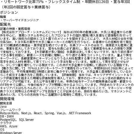
・リモートワーク比率75% ・フレックスタイム制 ・年間休日126日 ・賞与年3回
（年2回の固定賞与＋業績賞与）
ポジション
職種
・サーバーサイドエンジニア
配属先
部署の特徴・業務環境
【株式会社アプローチ・システムズについて】 当社は1990年の創業以来、大手/上場企業からの案
件を中心に、 業務システムを中心としたプロジェクトの設計/開発/導入支援など直接取引を行って
います。 高い技術力の提供とコスト面でのメリットを提供することにより、 大手人材紹介会社や独
立系SIer、トヨタ系の案件や大手二輪メーカーとの取引を行うなど、 お客様からの信頼を得て現在
まで33期連続の無借金・黒字経営を続けています。 社員ファーストの会社で、規模拡大も堅実に進
め、事業を拡大してきております。 賞与も社員に必ず還元し、加えて業績賞与も本人の頑張り次第
で支給をしております。 【大手顧客が多い理由】 社員数は決して多くないですが、当たり前の事が
できる事を前提に、顧客ニーズを的確に理解し、やり遂げる事をコミットしています。 量より質を
キーワードに、各顧客案件にキーマンとなりうる人材を配置する事で大きな信頼を得て、 そこから
若手を含む人材を教育して育てていくという手法を取っています。 結果として質を安定させなが
ら、少しづつ量を増やしている現状です。この点が大手企業から信頼して選ばれている理由です。
【働き方に関して】 70％以上がリモートワークで業務を行っており、年間休日は126日(年によって
変動あり)、 平均残業時間15時間と非常に働きやすい環境です。 大手企業と直接取引をしているか
らこそ成立する働き方をご用意しています。 【評価制度】 当社では、キャリアデザインシート＆ラ
ンク評価定義を踏まえた明確な評価制度を導入しており、案件のローテーション含め計画的なキャ
リアアップが可能です。 また公平性を期すため、年俸の給与テーブルや開発単価の金額・顧客から
のFBを全て公開し、今後の給与アップが明確に分かるようにしています。 PM含めたマネジメントの
キャリアパスはもちろんのこと、エンジニアとしてスキルを極めていくことで、マネージャーや役
員クラスと同等以上の年収アップを目指すことが出来るため、技術を極めたい方、マネジメントに
進みたい方、どちらの志向性でもご活躍頂ける環境をご用意しています。
開発環境
開発言語
Java
フレームワーク
Ruby on Rails、Next.js、React、Spring、Vue.js、.NET Framework
DB・DWH
PostgreSQL、SQL Server
クラウド
AWS、Azure
OS
Windows Server