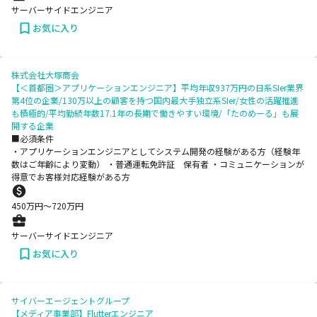
サーバーサイドエンジニア
お気に入り
株式会社大塚商会
【＜首都圏＞アプリケーションエンジニア】平均年収937万円の日系SIer業界
第4位の企業/130万以上の顧客を持つ国内最大手独立系SIer/女性の活躍推進
も積極的/平均勤続年数17.1年の長期で働きやすい環境/「たのめーる」も展
開する企業
■必須条件
・アプリケーションエンジニアとしてシステム開発の経験がある方（経験年
数はご年齢により変動） ・普通運転免許証 保有者 ・コミュニケーションが
得意でお客様対応経験がある方
450
万円〜
720
万円
サーバーサイドエンジニア
お気に入り
サイバーエージェントグループ
【メディア事業部】Flutterエンジニア