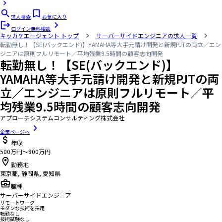
求人検索
お気に入り
ログイン
無料相談
キッカケエージェント
トップ
サーバーサイドエンジニアの求人一覧
転勤無し！【SE(バックエンド)】YAMAHA等大手元請け開発と新規PJTの両立／エン
ジニアは原則フルリモート／平均残業9.5時間の顧客志向開発
転勤無し！【SE(バックエンド)】
YAMAHA等大手元請け開発と新規PJTの両
立／エンジニアは原則フルリモート／平
均残業9.5時間の顧客志向開発
アプローチシステムコンサルティング株式会社
企業ページへ
年収
500万円〜800万円
勤務地
東京都, 静岡県, 愛知県
職種
サーバーサイドエンジニア
リモートワーク
モダンな技術を採用
転勤なし
技術試験なし