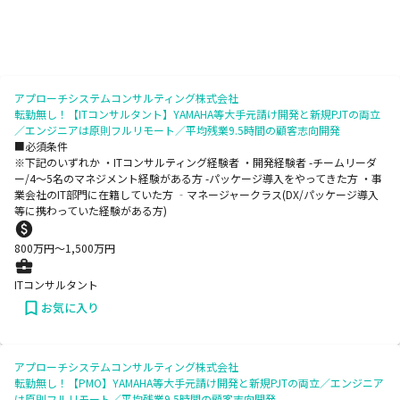
アプローチシステムコンサルティング株式会社
転勤無し！【ITコンサルタント】YAMAHA等大手元請け開発と新規PJTの両立
／エンジニアは原則フルリモート／平均残業9.5時間の顧客志向開発
■必須条件
※下記のいずれか ・ITコンサルティング経験者 ・開発経験者 -チームリーダ
ー/4～5名のマネジメント経験がある方 -パッケージ導入をやってきた方 ・事
業会社のIT部門に在籍していた方 ‐マネージャークラス(DX/パッケージ導入
等に携わっていた経験がある方)
800
万円〜
1,500
万円
ITコンサルタント
お気に入り
アプローチシステムコンサルティング株式会社
転勤無し！【PMO】YAMAHA等大手元請け開発と新規PJTの両立／エンジニア
は原則フルリモート／平均残業9.5時間の顧客志向開発