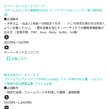
サイバーエージェントグループ
【ゲーム＆エンタメ事業部(SGE)】サーバーサイドエンジニア（第二新卒採
用）
■必須条件
・大卒以上 ・社会人1年目～5年目までの方 ※この年次以降の方は別求人
よりご応募ください。 ・要件定義を含むサーバーサイドでの開発実務経験が
ある方 （言語不問、PHP、Java、Ruby、Kotlin、Go等）
400
万円〜
700
万円
サーバーサイドエンジニア
お気に入り
株式会社エス・エム・エス
【ソフトウェアエンジニア(PHP/Laravel)】フルリモ率95%/介護・ヘルスケ
ア領域の自社開発企業/プライム上場
■必須条件
・特定の言語・フレームワークを利用した開発・運用経験
500
万円〜
1,600
万円