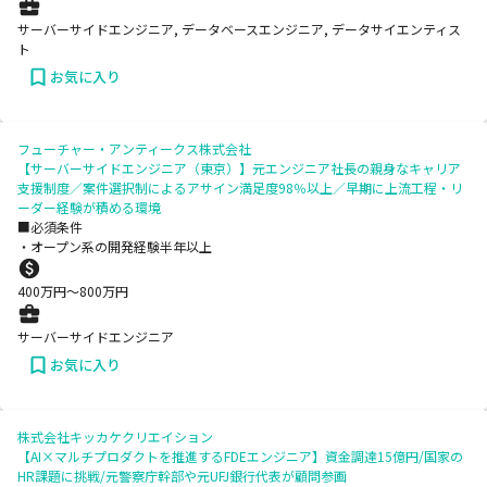
サーバーサイドエンジニア, データベースエンジニア, データサイエンティス
ト
お気に入り
フューチャー・アンティークス株式会社
【サーバーサイドエンジニア（東京）】元エンジニア社長の親身なキャリア
支援制度／案件選択制によるアサイン満足度98％以上／早期に上流工程・リ
ーダー経験が積める環境
■必須条件
・オープン系の開発経験半年以上
400
万円〜
800
万円
サーバーサイドエンジニア
お気に入り
株式会社キッカケクリエイション
【AI×マルチプロダクトを推進するFDEエンジニア】資金調達15億円/国家の
HR課題に挑戦/元警察庁幹部や元UFJ銀行代表が顧問参画