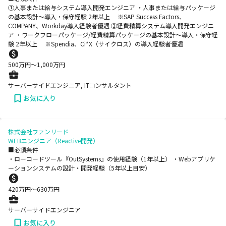
➀人事または給与システム導入開発エンジニア ・人事または給与パッケージ
の基本設計～導入・保守経験 2年以上 ※SAP Success Factors、
COMPANY、Workday導入経験者優遇 ➁経費精算システム導入開発エンジニ
ア ・ワークフローパッケージ/経費精算パッケージの基本設計～導入・保守経
験 2年以上 ※Spendia、Ci*X（サイクロス）の導入経験者優遇
500
万円〜
1,000
万円
サーバーサイドエンジニア, ITコンサルタント
お気に入り
株式会社ファンリード
WEBエンジニア（Reactive開発）
■必須条件
・ローコードツール『OutSystems』の使用経験（1年以上） ・Webアプリケ
ーションシステムの設計・開発経験（5年以上目安）
420
万円〜
630
万円
サーバーサイドエンジニア
お気に入り