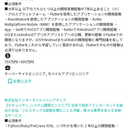
■必須条件
■大卒以上 以下のうちひとつ以上の開発実務経験が7年以上あること（※）
・クロスプラットフォーム ・Flutterを使用したアプリケーションの開発経験
・ReactNativeを使用したアプリケーションの開発経験 ・Kotlin
Multiplatform Mobile（KMM）を使用したアプリケーションの開発経験 ・
App ・SwiftでのiOSアプリ開発経験 ・KotlinでのAndroidアプリ開発経験 ・
iOSまたはAndroidアプリのアプリストアへの公開、更新の経験 ※Flutterでの
開発となりますが、iOSやAndroidまたはWebの開発経験と専門知識を有して
おり、Flutterをこれから学習していく意欲があれば、Flutterそのものの経験は
必須ではありません。
350
万円〜
800
万円
サーバーサイドエンジニア, モバイルアプリエンジニア
お気に入り
株式会社インターネットイニシアティブ
【セキュリティ_システム開発エンジニア】日本で初めてインターネットを始
めた会社／フルスタックな経験を積むことも可能／様々な業界を支える多様
なサービス
■必須条件
・Python/Ruby/Perl/Java の内、いづれかを用いた 2 年以上の開発経験 ・