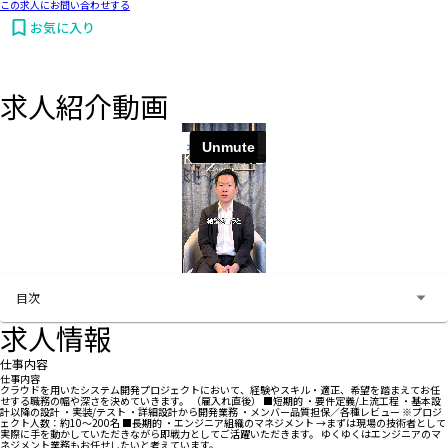
この求人にお問い合わせする
お気に入り
求人紹介動画
お問い合わせする
目次
求人情報
仕事内容
仕事内容
クラウドを用いたシステム開発プロジェクトにおいて、経験やスキル・適正、希望を踏まえてお任
せする職務の幅や深さを決めていきます。 （雇入れ直後） ■短期的 ・要件定義/上流工程 ・基本設
計以降の設計 ・実装/テスト ・詳細設計から開発業務 ・メンバー品質担保／各種レビュー ※プロジ
ェクト人数：約10～200名 ■長期的 ・エンジニア組織のマネジメント →まずは現場の技術者として
実際に手を動かしていただきながら即戦力としてご活躍いただきます。 ゆくゆくはエンジニアのマ
ネジメント業務もお任せしたいと考えています。