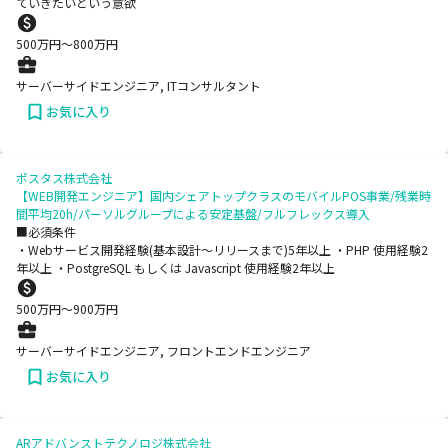
ていきたいという意欲
500
万円〜
800
万円
サーバーサイドエンジニア, ITコンサルタント
お気に入り
ポスタス株式会社
【WEB開発エンジニア】国内シェアトップクラスのモバイルPOS事業/残業時
間平均20h/パーソルグループによる安定基盤/フルフレックス導入
■必須条件
・Webサービス開発経験(基本設計〜リリースまで)5年以上 ・PHP 使用経験2
年以上 ・PostgreSQL もしくは Javascript 使用経験2年以上
500
万円〜
900
万円
サーバーサイドエンジニア, フロントエンドエンジニア
お気に入り
ARアドバンストテクノロジ株式会社