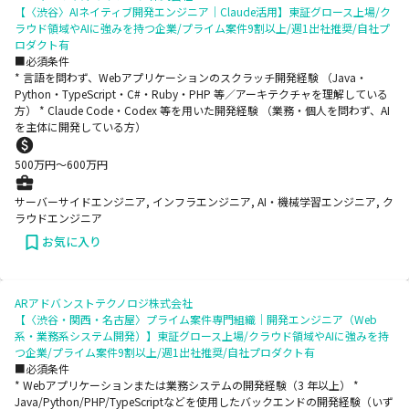
【〈渋谷〉AIネイティブ開発エンジニア｜Claude活用】東証グロース上場/ク
ラウド領域やAIに強みを持つ企業/プライム案件9割以上/週1出社推奨/自社プ
ロダクト有
■必須条件
* 言語を問わず、Webアプリケーションのスクラッチ開発経験 （Java・
Python・TypeScript・C#・Ruby・PHP 等／アーキテクチャを理解している
方） * Claude Code・Codex 等を用いた開発経験 （業務・個人を問わず、AI
を主体に開発している方）
500
万円〜
600
万円
サーバーサイドエンジニア, インフラエンジニア, AI・機械学習エンジニア, ク
ラウドエンジニア
お気に入り
ARアドバンストテクノロジ株式会社
【〈渋谷・関西・名古屋〉プライム案件専門組織｜開発エンジニア（Web
系・業務系システム開発）】東証グロース上場/クラウド領域やAIに強みを持
つ企業/プライム案件9割以上/週1出社推奨/自社プロダクト有
■必須条件
* Webアプリケーションまたは業務システムの開発経験（3 年以上） *
Java/Python/PHP/TypeScriptなどを使用したバックエンドの開発経験（いず