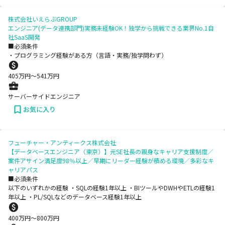
株式会社いえらぶGROUP
エンジニア(データ連携部門)実務未経験OK！独学から挑戦できる業界No.1自
社SaaS開発
■必須条件
・プログラミング経験がある方（言語・実務/独学問わず）
405
万円〜
541
万円
サーバーサイドエンジニア
お気に入り
フューチャー・アンティークス株式会社
【データベースエンジニア（東京）】元SE社長の親身なキャリア支援制度／
案件アサイン満足度98％以上／早期にリーダー経験が積める環境／多彩なキ
ャリアパス
■必須条件
以下のいずれかの経験 ・SQLの経験1年以上 ・BIツールやDWHやETLの経験1
年以上 ・PL/SQLなどのデータベース経験1年以上
400
万円〜
800
万円