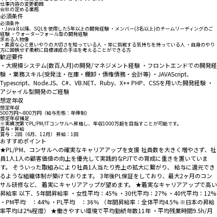
仕事内容の変更範囲
会社の定める業務
必須条件
必須条件
・Java 8以降、SQLを使用した5年以上の開発経験 ・メンバー(3名以上)のチームリーディングのご
経験 ・ウォーターフォール型の開発経験
求める人物像
・素直な心と思いやりの大切さを知っている人 ・常に挑戦する気持ちを持っている人 ・自身のやり
方に固執せず柔軟に目標達成の手法を考えることができる方
歓迎要件
・大規模システム(数百人月)の開発/マネジメント経験 ・フロントエンドでの開発経
験 ・業務スキル(受発注・在庫・棚卸・債権債務・会計等) ・JAVAScript、
Typescript、Node.JS、C#、VB.NET、Ruby、X++ PHP、CSSを用いた開発経験 ・
アジャイル型開発のご経験
想定年収
想定年収
500万円〜800万円（給与形態：年俸制）
想定年収補足
※実績次第でPL/PM/ITコンサルへ昇格し、年収1000万超を目指すことが可能です。
賞与・昇給
賞与：2回（6月、12月） 昇給：1回
おすすめポイント
★PL/PM、コンサルへの確実なキャリアアップを支援 社員数を大きく増やさず、社
員1人1人の顧客価値の向上を優先して実践的なPJTでの育成に重きを置いていま
す。 そういった取組みにより社員1人当たり売上の拡大に繋がり、 給与に還元でき
るような組織体制が築けております。 3年後PL保証をしており、最大2ヶ月のコン
サル研修など、 着実にキャリアアップが望めます。 ★着実なキャリアアップで高い
昇給率 以下、5年間昇給率 ・女性平均：45% ・30代平均：27% ・40代平均：12%
・PM平均 ：44% ・PL平均 ：36％ （年間昇給率：全体平均4.5% ※日本の昇給
率平均は2%程度） ★働きやすい環境で平均勤続年数11年 ・平均残業時間9.5h/月