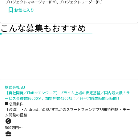
プロジェクトマネージャー(PM), プロジェクトリーダー(PL)
お気に入り
こんな募集もおすすめ
株式会社IBJ
【自社開発／Flutterエンジニア】プライム上場の安定基盤／国内最大級！サ
ービス会員数86000名、加盟店数4100社！／月平均残業時間５時間！
■必須条件
【必須】 ・Android／iOSいずれかのスマートフォンアプリ開発経験 ・チー
ム開発の経験
500
万円〜