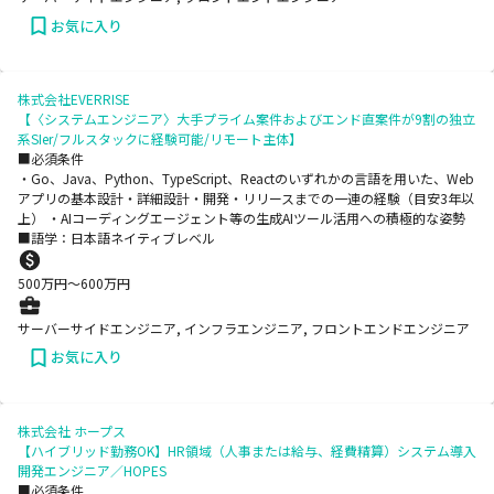
お気に入り
株式会社EVERRISE
【〈システムエンジニア〉大手プライム案件およびエンド直案件が9割の独立
系SIer/フルスタックに経験可能/リモート主体】
■必須条件
・Go、Java、Python、TypeScript、Reactのいずれかの言語を用いた、Web
アプリの基本設計・詳細設計・開発・リリースまでの一連の経験（目安3年以
上） ・AIコーディングエージェント等の生成AIツール活用への積極的な姿勢
■語学：日本語ネイティブレベル
500
万円〜
600
万円
サーバーサイドエンジニア, インフラエンジニア, フロントエンドエンジニア
お気に入り
株式会社 ホープス
【ハイブリッド勤務OK】HR領域（人事または給与、経費精算）システム導入
開発エンジニア／HOPES
■必須条件