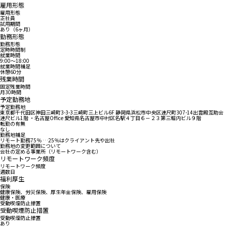
雇用形態
雇用形態
正社員
試用期間
あり（6ヶ月）
勤務形態
勤務形態
定時時間制
就業時間
9:00〜18:00
就業時間補足
休憩60分
残業時間
固定残業時間
月30時間
予定勤務地
予定勤務地
東京都千代田区神田三崎町3-3-3三崎町三上ビル6F 静岡県浜松市中央区連尺町307-14出雲殿互助会
連尺ビル1階 ・名古屋Office 愛知県名古屋市中村区名駅４丁目６－２３第三堀内ビル９階
転勤の有無
なし
勤務地補足
リモート勤務75％ …25％はクライアント先や出社
勤務地の変更範囲について
会社の定める事業所（リモートワーク含む）
リモートワーク頻度
リモートワーク頻度
週数日
福利厚生
保険
健康保険、労災保険、厚生年金保険、雇用保険
健康・医療
受動喫煙防止措置
受動喫煙防止措置
受動喫煙防止措置
あり