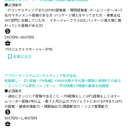
■必須条件
・ITコンサルティングまたはPMO経験者 ・開発経験者 -チームリーダー/4～5
名のマネジメント経験がある方 -パッケージ導入をやってきた方 ・事業会社
のIT部門に在籍していた方 ‐マネージャークラス(DX/パッケージ導入等に携
わっていた経験がある方)
500
万円〜
800
万円
プロジェクトマネージャー(PM)
お気に入り
アプローチシステムコンサルティング株式会社
転勤無し！【PL候補・PM候補】YAMAHA等大手元請け開発と新規PJTの両立
／エンジニアは原則フルリモート／平均残業9.5時間の顧客志向開発
■必須条件
・過去にエンジニア経験があること ・PM経験もしくはPL経験もしくはチー
ムリーダー経験3年以上 ・数十人月以上のプロジェクトにおけるPMまたはPL
の経験 ・顧客折衝能力 ・課題抽出力/課題解決力 ・リスク管理能力
800
万円〜
1,400
万円