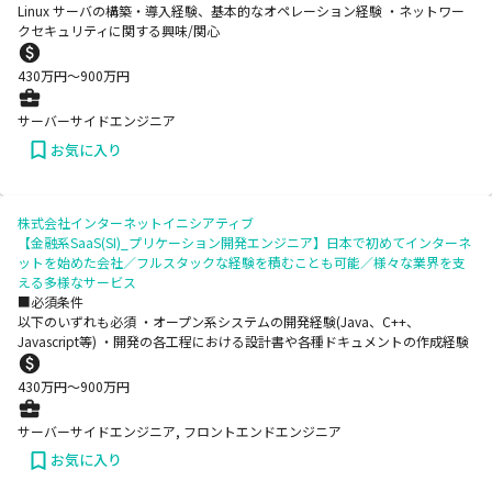
Linux サーバの構築・導入経験、基本的なオペレーション経験 ・ネットワー
クセキュリティに関する興味/関心
430
万円〜
900
万円
サーバーサイドエンジニア
お気に入り
株式会社インターネットイニシアティブ
【金融系SaaS(SI)_プリケーション開発エンジニア】日本で初めてインターネ
ットを始めた会社／フルスタックな経験を積むことも可能／様々な業界を支
える多様なサービス
■必須条件
以下のいずれも必須 ・オープン系システムの開発経験(Java、C++、
Javascript等) ・開発の各工程における設計書や各種ドキュメントの作成経験
430
万円〜
900
万円
サーバーサイドエンジニア, フロントエンドエンジニア
お気に入り