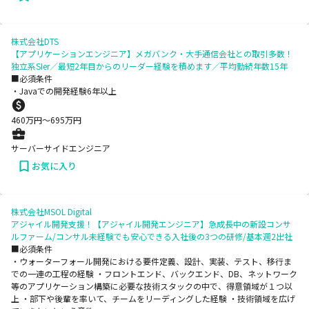
株式会社DTS
【アプリケーションエンジニア】メガバンク・大手通信会社との取引多数！
独立系SIer／最短2年目からのリーダー経験を積めます／平均勤続年数15年
■必須条件
・Javaでの開発経験6年以上
460
万円〜
695
万円
サーバーサイドエンジニア
お気に入り
株式会社MSOL Digital
アジャイル開発支援！【アジャイル開発エンジニア】急成長中の新設コンサ
ルファーム/コンサル未経験でも安心できる入社後の3つの研修/基本週2出社
■必須条件
・ウォーターフォール開発における要件定義、設計、実装、テスト、移行ま
での一連の工程の経験 ・フロントエンド、バックエンド、DB、ネットワーク
等のアプリケーション構築に必要な技術スタックの中で、得意領域が１つ以
上 ・部下や後輩を率いて、チームをリーディングした経験 ・技術領域を広げ