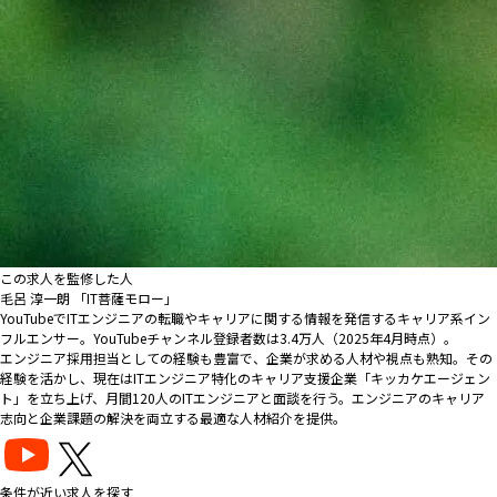
この求人を監修した人
毛呂 淳一朗 「IT菩薩モロー」
YouTubeでITエンジニアの転職やキャリアに関する情報を発信するキャリア系イン
フルエンサー。YouTubeチャンネル登録者数は3.4万人（2025年4月時点）。
エンジニア採用担当としての経験も豊富で、企業が求める人材や視点も熟知。その
経験を活かし、現在はITエンジニア特化のキャリア支援企業「キッカケエージェン
ト」を立ち上げ、月間120人のITエンジニアと面談を行う。エンジニアのキャリア
志向と企業課題の解決を両立する最適な人材紹介を提供。
条件が近い求人を探す