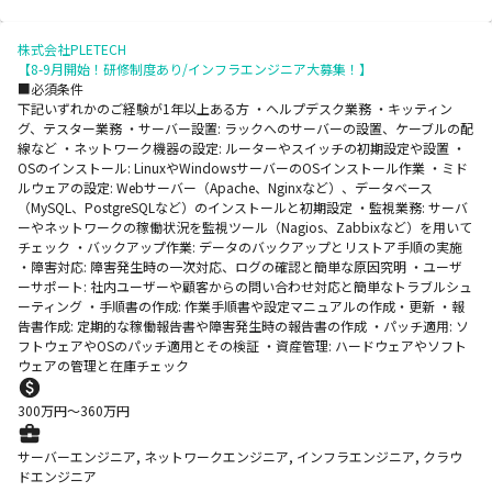
株式会社PLETECH
【8-9月開始！研修制度あり/インフラエンジニア大募集！】
■必須条件
下記いずれかのご経験が1年以上ある方 ・ヘルプデスク業務 ・キッティン
グ、テスター業務 ・サーバー設置: ラックへのサーバーの設置、ケーブルの配
線など ・ネットワーク機器の設定: ルーターやスイッチの初期設定や設置 ・
OSのインストール: LinuxやWindowsサーバーのOSインストール作業 ・ミド
ルウェアの設定: Webサーバー（Apache、Nginxなど）、データベース
（MySQL、PostgreSQLなど）のインストールと初期設定 ・監視業務: サーバ
ーやネットワークの稼働状況を監視ツール（Nagios、Zabbixなど）を用いて
チェック ・バックアップ作業: データのバックアップとリストア手順の実施
・障害対応: 障害発生時の一次対応、ログの確認と簡単な原因究明 ・ユーザ
ーサポート: 社内ユーザーや顧客からの問い合わせ対応と簡単なトラブルシュ
ーティング ・手順書の作成: 作業手順書や設定マニュアルの作成・更新 ・報
告書作成: 定期的な稼働報告書や障害発生時の報告書の作成 ・パッチ適用: ソ
フトウェアやOSのパッチ適用とその検証 ・資産管理: ハードウェアやソフト
ウェアの管理と在庫チェック
300
万円〜
360
万円
サーバーエンジニア, ネットワークエンジニア, インフラエンジニア, クラウ
ドエンジニア