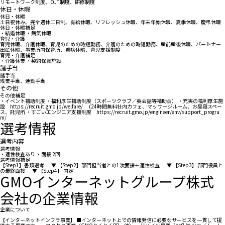
リモートワーク制度、OJT制度、研修制度
休日・休暇
休日・休暇
土日祝休み、完全週休二日制、有給休暇、リフレッシュ休暇、年末年始休暇、夏季休暇、慶弔休暇
休日・休暇補足
・結婚休暇 ・病気休暇
育児・介護
育児休暇、介護休暇、育児のための時短勤務、介護のための時短勤務、産前産後休暇、パートナー
出産休暇、事業所内保育所、看病休暇、育児支援制度
育児・介護補足
・介護休業 ・契約保養施設
諸手当
諸手当
残業手当、通勤手当
その他
その他補足
・イベント補助制度 ・福利厚生補助制度（スポーツクラブ／英会話等補助金） ・充実の福利厚生施
設 https://recruit.gmo.jp/welfare/ (24時間無料社内カフェ、マッサージルーム、お昼寝スペー
ス、託児所 ・すごいエンジニア支援制度 https://recruit.gmo.jp/engineer/env/support_progra
m/
選考情報
選考内容
選考情報
・適性検査あり ・面接 2回
選考情報補足
【Step1】書類選考 ▼ 【Step2】部門担当者との1次面接＋適性検査 ▼ 【Step3】 部門役員と
の最終面接 ▼ 【Step4】 内定
GMOインターネットグループ株式
会社の企業情報
企業について
【インターネットインフラ事業】 ■インターネット上での情報発信に必要なサービスを一貫して提