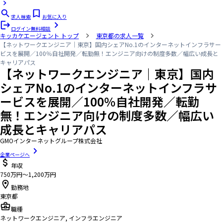
求人検索
お気に入り
ログイン
無料相談
キッカケエージェント
トップ
東京都の求人一覧
【ネットワークエンジニア｜東京】国内シェアNo.1のインターネットインフラサー
ビスを展開／100％自社開発／転勤無！エンジニア向けの制度多数／幅広い成長と
キャリアパス
【ネットワークエンジニア｜東京】国内
シェアNo.1のインターネットインフラサ
ービスを展開／100％自社開発／転勤
無！エンジニア向けの制度多数／幅広い
成長とキャリアパス
GMOインターネットグループ株式会社
企業ページへ
年収
750万円〜1,200万円
勤務地
東京都
職種
ネットワークエンジニア, インフラエンジニア