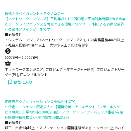
株式会社ベイカレント・テクノロジー
【ネットワークエンジニア】平均年収1,100万円超／平均残業時間22hで給与
とワークライフバランスを両立できる環境／ワンプール制による多様な業界
への案件アサインが可能です
■必須条件
・システムエンジニア/ネットワークエンジニアとしての実務経験4年目以上
・社会人経験4年目年以上 ・大学卒以上または高専卒
600
万円〜
2,000
万円
ネットワークエンジニア, プロジェクトマネージャー(PM), プロジェクトリー
ダー(PL), ITコンサルタント
お気に入り
伊藤忠テクノソリューションズ株式会社(CTC)
～特定エージェント限定求人～【開発分野・アーキテクト（リテール＆サー
ビス事業）】平均年収1000万円超！／ワーク・ライフ・バランス重視/有給
休暇取得積極推奨/月平均残業時間23.5時
■必須条件
以下、目安5年以上 ・アプリケーション開発経験がある ・クラウド上でのイ