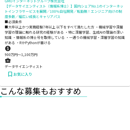
GMOインターネットグループ株式会社
【データサイエンティスト（情報系博士）】国内シェアNo.1のインターネッ
トインフラサービスを展開／100％自社開発／転勤無！エンジニア向けの制
度多数／幅広い成長とキャリアパス
■必須条件
■大卒以上かつ実務経験7年以上 以下をすべて満たした方 ・機械学習や深層
学習の理論に触れる研究の経験がある ・特に深層学習、生成AIの理論の深い
知識 ・情報系の博士号を取得している ・一通りの機械学習・深層学習の知識
がある ・RかPythonが書ける
900
万円〜
1,100
万円
データサイエンティスト
お気に入り
こんな募集もおすすめ