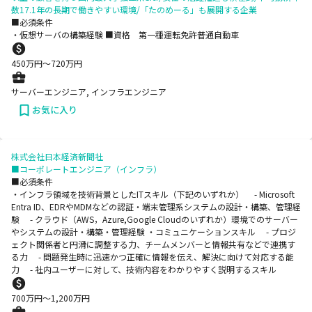
数17.1年の長期で働きやすい環境/「たのめーる」も展開する企業
■必須条件
・仮想サーバの構築経験 ■資格 第一種運転免許普通自動車
450
万円〜
720
万円
サーバーエンジニア, インフラエンジニア
お気に入り
株式会社日本経済新聞社
■コーポレートエンジニア（インフラ）
■必須条件
・インフラ領域を技術背景としたITスキル（下記のいずれか） - Microsoft
Entra ID、EDRやMDMなどの認証・端末管理系システムの設計・構築、管理経
験 - クラウド（AWS，Azure,Google Cloudのいずれか）環境でのサーバー
やシステムの設計・構築・管理経験 ・コミュニケーションスキル - プロジ
ェクト関係者と円滑に調整する力、チームメンバーと情報共有などで連携す
る力 - 問題発生時に迅速かつ正確に情報を伝え、解決に向けて対応する能
力 - 社内ユーザーに対して、技術内容をわかりやすく説明するスキル
700
万円〜
1,200
万円