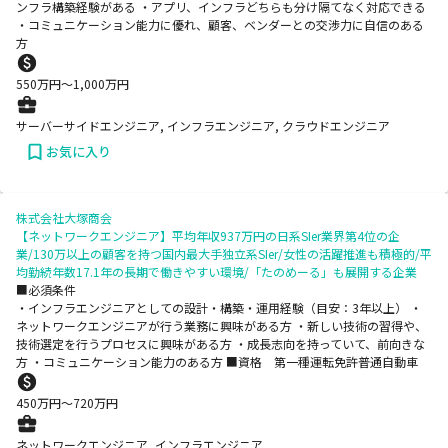
ンフラ構築経験がある ・アプリ、インフラどちらも分け隔てなく対応できる
・コミュニケーション能力に優れ、顧客、ベンダーとの交渉力に自信のある
方
550
万円〜
1,000
万円
サーバーサイドエンジニア, インフラエンジニア, クラウドエンジニア
お気に入り
株式会社大塚商会
【ネットワークエンジニア】平均年収937万円の日系SIer業界第4位の企
業/130万以上の顧客を持つ国内最大手独立系SIer/女性の活躍推進も積極的/平
均勤続年数17.1年の長期で働きやすい環境/「たのめーる」も展開する企業
■必須条件
・インフラエンジニアとしての設計・構築・運用経験（目安：3年以上） ・
ネットワークエンジニアが行う業務に興味がある方 ・新しい技術の習得や、
技術選定を行うプロセスに興味がある方 ・成長志向を持っていて、前向きな
方 ・コミュニケーション能力のある方 ■資格 第一種運転免許普通自動車
450
万円〜
720
万円
ネットワークエンジニア, インフラエンジニア