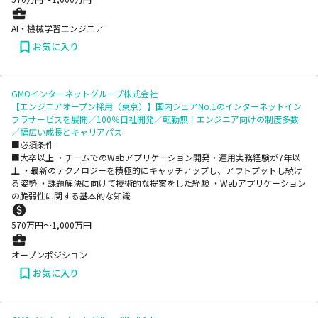
AI・機械学習エンジニア
お気に入り
GMOインターネットグループ株式会社
【エンジニアオープン採用（東京）】国内シェアNo.1のインターネットイン
フラサービスを展開／100％自社開発／転勤無！エンジニア向けの制度多数
／幅広い成長とキャリアパス
■必須条件
■大卒以上 ・チームでのWebアプリケーション開発・運用実務経験が7年以
上 ・最新のテクノロジーを積極的にキャッチアップし、アウトプットし続け
る姿勢 ・課題解決に向けて技術的な提案をした経験 ・Webアプリケーション
の脆弱性に関する基本的な知識
570
万円〜
1,000
万円
オープンポジション
お気に入り