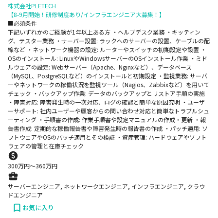
株式会社PLETECH
【8-9月開始！研修制度あり/インフラエンジニア大募集！】
■必須条件
下記いずれかのご経験が1年以上ある方 ・ヘルプデスク業務 ・キッティン
グ、テスター業務 ・サーバー設置: ラックへのサーバーの設置、ケーブルの配
線など ・ネットワーク機器の設定: ルーターやスイッチの初期設定や設置 ・
OSのインストール: LinuxやWindowsサーバーのOSインストール作業 ・ミド
ルウェアの設定: Webサーバー（Apache、Nginxなど）、データベース
（MySQL、PostgreSQLなど）のインストールと初期設定 ・監視業務: サーバ
ーやネットワークの稼働状況を監視ツール（Nagios、Zabbixなど）を用いて
チェック ・バックアップ作業: データのバックアップとリストア手順の実施
・障害対応: 障害発生時の一次対応、ログの確認と簡単な原因究明 ・ユーザ
ーサポート: 社内ユーザーや顧客からの問い合わせ対応と簡単なトラブルシュ
ーティング ・手順書の作成: 作業手順書や設定マニュアルの作成・更新 ・報
告書作成: 定期的な稼働報告書や障害発生時の報告書の作成 ・パッチ適用: ソ
フトウェアやOSのパッチ適用とその検証 ・資産管理: ハードウェアやソフト
ウェアの管理と在庫チェック
300
万円〜
360
万円
サーバーエンジニア, ネットワークエンジニア, インフラエンジニア, クラウ
ドエンジニア
お気に入り