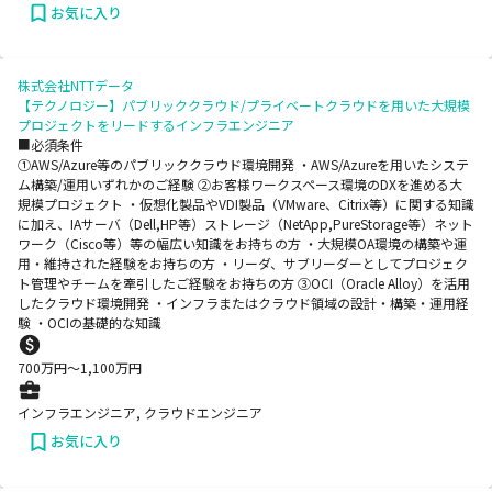
お気に入り
株式会社NTTデータ
【テクノロジー】パブリッククラウド/プライベートクラウドを用いた大規模
プロジェクトをリードするインフラエンジニア
■必須条件
①AWS/Azure等のパブリッククラウド環境開発 ・AWS/Azureを用いたシステ
ム構築/運用いずれかのご経験 ②お客様ワークスペース環境のDXを進める大
規模プロジェクト ・仮想化製品やVDI製品（VMware、Citrix等）に関する知識
に加え、IAサーバ（Dell,HP等）ストレージ（NetApp,PureStorage等）ネット
ワーク（Cisco等）等の幅広い知識をお持ちの方 ・大規模OA環境の構築や運
用・維持された経験をお持ちの方 ・リーダ、サブリーダーとしてプロジェク
ト管理やチームを牽引したご経験をお持ちの方 ③OCI（Oracle Alloy）を活用
したクラウド環境開発 ・インフラまたはクラウド領域の設計・構築・運用経
験 ・OCIの基礎的な知識
700
万円〜
1,100
万円
インフラエンジニア, クラウドエンジニア
お気に入り