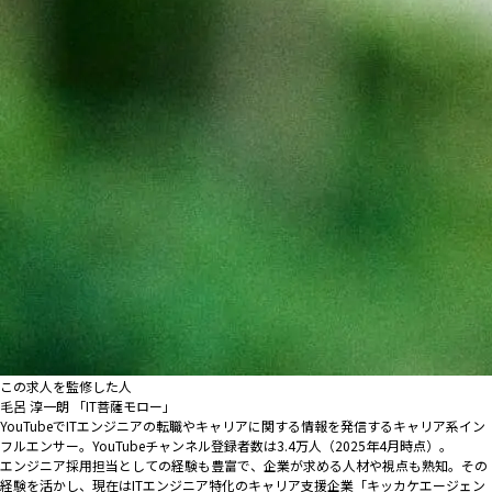
この求人を監修した人
毛呂 淳一朗 「IT菩薩モロー」
YouTubeでITエンジニアの転職やキャリアに関する情報を発信するキャリア系イン
フルエンサー。YouTubeチャンネル登録者数は3.4万人（2025年4月時点）。
エンジニア採用担当としての経験も豊富で、企業が求める人材や視点も熟知。その
経験を活かし、現在はITエンジニア特化のキャリア支援企業「キッカケエージェン