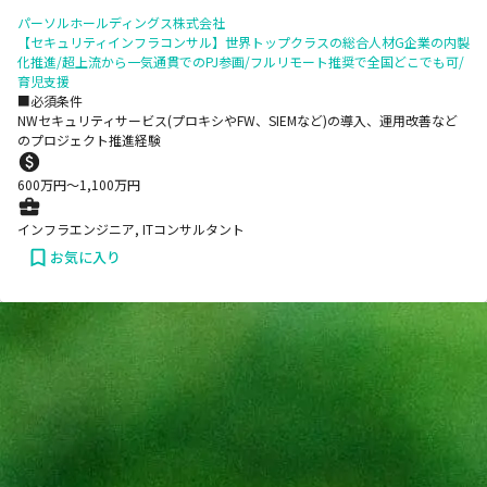
パーソルホールディングス株式会社
【セキュリティインフラコンサル】世界トップクラスの総合人材G企業の内製
化推進/超上流から一気通貫でのPJ参画/フルリモート推奨で全国どこでも可/
育児支援
■必須条件
NWセキュリティサービス(プロキシやFW、SIEMなど)の導入、運用改善など
のプロジェクト推進経験
600
万円〜
1,100
万円
インフラエンジニア, ITコンサルタント
お気に入り