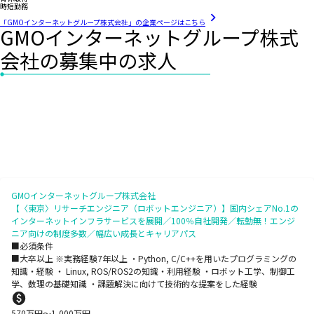
時短勤務
「GMOインターネットグループ株式会社」の企業ページはこちら
GMOインターネットグループ株式
会社の募集中の求人
GMOインターネットグループ株式会社
【〈東京〉リサーチエンジニア（ロボットエンジニア）】国内シェアNo.1の
インターネットインフラサービスを展開／100％自社開発／転勤無！エンジ
ニア向けの制度多数／幅広い成長とキャリアパス
■必須条件
■大卒以上 ※実務経験7年以上 ・Python, C/C++を用いたプログラミングの
知識・経験 ・ Linux, ROS/ROS2の知識・利用経験 ・ロボット工学、制御工
学、数理の基礎知識 ・課題解決に向けて技術的な提案をした経験
570
万円〜
1,000
万円