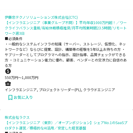
伊藤忠テクノソリューションズ株式会社(CTC)
【インフラエンジニア（事業グループ不問）】平均年収1000万円超！／ワー
クライフバランス重視/有給休暇積極推奨/月平均残業時間23.5時間/リモート
ワーク週3日
■必須条件
・一般的なシステムインフラの知識（サーバー、ストレージ、仮想化、ネッ
トワークなど）ならびに提案、設計、構築等の経験を5年以上お持ちの方 ・
サブリーダーとしてプログラマへの指示、設計指導、品質チェックができる
方 ・コミュニケーション能力に優れ、顧客、ベンダーとの交渉力に自信のあ
る方
550
万円〜
1,000
万円
インフラエンジニア, プロジェクトリーダー(PL), クラウドエンジニア
お気に入り
株式会社ラクス
【インフラエンジニア（東京）／オープンポジション】シェアNo.1のSaaSプ
ロダクト運営／積極的なAI活用／安定した経営基盤