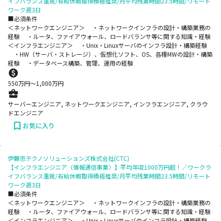
イフバランス重視/有給休暇取得積極推奨/月平均残業時間23.5時間/リモート
ワーク週3日
■必須条件
＜ネットワークエンジニア＞ ・ネットワークインフラの設計・構築業務の
経験 ・ルータ、ファイアウォール、ロードバランサ等に関する知識・経験
＜インフラエンジニア＞ ・Unix・Linuxサーバのインフラ設計・構築経験
・HW（サーバ・ストレージ）、仮想化ソフト、OS、各種MWの設計・構築
経験 ・データベース構築、管理、運用の経験
550
万円〜
1,000
万円
サーバーエンジニア, ネットワークエンジニア, インフラエンジニア, クラウ
ドエンジニア
お気に入り
伊藤忠テクノソリューションズ株式会社(CTC)
【インフラエンジニア（情報通信事業）】平均年収1000万円超！／ワークラ
イフバランス重視/有給休暇取得積極推奨/月平均残業時間23.5時間/リモート
ワーク週3日
■必須条件
＜ネットワークエンジニア＞ ・ネットワークインフラの設計・構築業務の
経験 ・ルータ、ファイアウォール、ロードバランサ等に関する知識・経験
＜インフラエンジニア＞ ・Unix・Linuxサーバのインフラ設計・構築経験