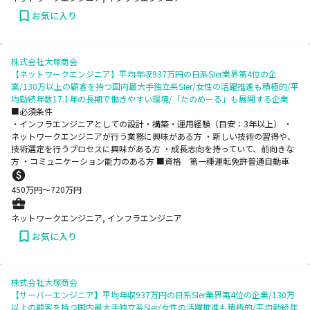
お気に入り
株式会社大塚商会
【ネットワークエンジニア】平均年収937万円の日系SIer業界第4位の企
業/130万以上の顧客を持つ国内最大手独立系SIer/女性の活躍推進も積極的/平
均勤続年数17.1年の長期で働きやすい環境/「たのめーる」も展開する企業
■必須条件
・インフラエンジニアとしての設計・構築・運用経験（目安：3年以上） ・
ネットワークエンジニアが行う業務に興味がある方 ・新しい技術の習得や、
技術選定を行うプロセスに興味がある方 ・成長志向を持っていて、前向きな
方 ・コミュニケーション能力のある方 ■資格 第一種運転免許普通自動車
450
万円〜
720
万円
ネットワークエンジニア, インフラエンジニア
お気に入り
株式会社大塚商会
【サーバーエンジニア】平均年収937万円の日系SIer業界第4位の企業/130万
以上の顧客を持つ国内最大手独立系SIer/女性の活躍推進も積極的/平均勤続年