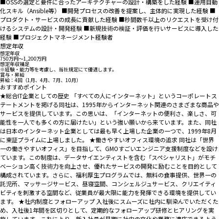
■OSSの選定と要件に合ったアーキテクチャーの設計・構築をした経験 ■運用自動
化スキル（Ansible等） ■開発プロセスの改善を提案し、主体的に実現した経験 ■
プロダクト・サービスの成長に貢献した経験 ■秒間数千以上のリクエストを受け付
けるシステムの設計・開発経験 ■新規技術の検証・評価を行いサービスに導入した
経験 ■プロジェクトマネージメント経験者
想定年収
想定年収
750万円〜1,200万円
想定年収補足
※経験・能力等を考慮し、当社規定にて優遇します。
賞与・昇給
昇給：4回（1月、4月、7月、10月）
おすすめポイント
★総合IT企業としての歴史 「すべての人にインターネット」というコーポレートス
テートメントを掲げる同社は、1995年からインターネット関連のさまざまな商品や
サービスを提供しています。この思いは、「インターネットの便利さ、楽しさ、可
能性を一人でも多くの方に届けたい」という強い願いから来ています。また、同社
は日本のインターネット企業としては最も早く上場した企業の一つで、1999年8月
に東証プライムに上場しました。 ★働きやすいオフィス環境の追求 同社は「世界
一の働きやすいオフィス」を目指して、GMOすごいエンジニア支援制度などを設け
ています。この制度は、データサイエンティストを含む「スペシャリスト」がモチ
ベーション高く技術力を向上させ、優れたサービスの開発に励むことを目的として
構成されています。さらに、福利厚生プログラムでは、無料の食事提供、世界一の
託児所、マッサージサービス、昼寝空間、コンシェルジュサービス、クリエイティ
ビティを刺激する空間など、従業員が最大限に能力を発揮できる環境を提供してい
ます。 ★社内制度とフォローアップ 入社後にスムーズに社内に馴染んでいただくた
め、入社後1年間を区切りとして、定期的なフォローアップ研修とヒアリングを実
施しています。これにより、新入社員が早期に社内の文化や業務に適応できるよう