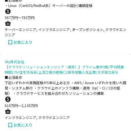
■必須条件
・Linux（CentOS/Redhat系）サーバーの設計/構築経験
567
万円〜
783
万円
サーバーエンジニア, インフラエンジニア, オープンポジション, クラウドエン
ジニア
お気に入り
Sky株式会社
【クラウドソリューションエンジニア（東京）】プライム案件9割/平均残業
時間17h/住宅手当有/上流工程の経験〇/新卒就職人気企業/大手独立系SI
■必須条件
下記いずれかの実務経験が5年以上ある方 ・AWS / Azure いずれかを用いた開
発・システム移行 ・クラウド上のインフラ構築・運用（IaC・CI / CDの経
験） ・クラウドサービスを組み合わせたソリューションの構築
610
万円〜
2,130
万円
インフラエンジニア, クラウドエンジニア
お気に入り