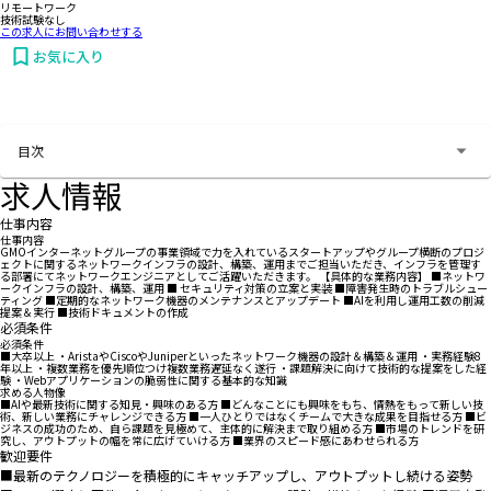
リモートワーク
技術試験なし
この求人にお問い合わせする
お気に入り
お問い合わせする
目次
求人情報
仕事内容
仕事内容
GMOインターネットグループの事業領域で力を入れているスタートアップやグループ横断のプロジ
ェクトに関するネットワークインフラの設計、構築、運用までご担当いただき、インフラを管理す
る部署にてネットワークエンジニアとしてご活躍いただきます。 【具体的な業務内容】 ■ネットワ
ークインフラの設計、構築、運用 ■ セキュリティ対策の立案と実装 ■障害発生時のトラブルシュー
ティング ■定期的なネットワーク機器のメンテナンスとアップデート ■AIを利用し運用工数の削減
提案＆実行 ■技術ドキュメントの作成
必須条件
必須条件
■大卒以上 ・AristaやCiscoやJuniperといったネットワーク機器の設計＆構築＆運用 ・実務経験8
年以上 ・複数業務を優先順位つけ複数業務遅延なく遂行 ・課題解決に向けて技術的な提案をした経
験 ・Webアプリケーションの脆弱性に関する基本的な知識
求める人物像
■AIや最新技術に関する知見・興味のある方 ■どんなことにも興味をもち、情熱をもって新しい技
術、新しい業務にチャレンジできる方 ■一人ひとりではなくチームで大きな成果を目指せる方 ■ビ
ジネスの成功のため、自ら課題を見極めて、主体的に解決まで取り組める方 ■市場のトレンドを研
究し、アウトプットの幅を常に広げていける方 ■業界のスピード感にあわせられる方
歓迎要件
■最新のテクノロジーを積極的にキャッチアップし、アウトプットし続ける姿勢