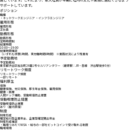
サポートしています。
ポジション
職種
・ネットワークエンジニア ・インフラエンジニア
雇用形態
雇用形態
正社員
勤務形態
勤務形態
定時時間制
就業時間
10:00〜19:00
就業時間補足
（いずれも休憩1時間、実労働時間8時間） ※業務状況により残業有
予定勤務地
予定勤務地
東京都渋谷区桜丘町26番1号セルリアンタワー （最寄駅：JR・各線 渋谷駅徒歩5分）
リモートワーク頻度
リモートワーク頻度
一部リモート
福利厚生
保険
健康保険、労災保険、厚生年金保険、雇用保険
健康・医療
人間ドック補助、受動喫煙防止措置
受動喫煙防止措置
受動喫煙防止措置
あり（屋内禁煙）
制度
財産形成
確定給付型企業年金、企業型確定拠出年金
財産形成補足
・職場つみたてNISA ・給与の一部をビットコインで受け取れる制度
職場環境