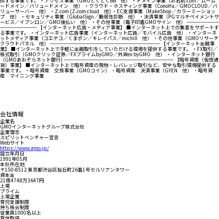
供する事業です。 ・アクセス事業（GMOとくとくBB 他） ・ドメイン事業（お名前.com／ムーム
ードメイン／バリュードメイン 他） ・クラウド・ホスティング事業（ConoHa／GMOCLOUD／バ
リューサーバー 他） ・Z.com (Z.com cloud 他) ・EC支援事業（MakeShop／カラーミーショッ
プ 他） ・セキュリティ事業（GlobalSign／脆弱性診断 他） ・決済事業（PGマルチペイメントサ
ービス／イプシロン／GMO後払い 他） ・その他事業（電子印鑑GMOサイン 他） ----------------------
------------------------- 【インターネット広告・メディア事業】 ■インターネット上での集客をサポートす
る事業です。 ・インターネット広告事業（インターネット広告／モバイル広告 他） ・インターネ
ットメディア事業（コエテコ／くまポン／キレイパス／michill 他） ・その他事業（GMOリサーチ
クラウドパネル 他） --------------------------------------------------------------------------- 【インターネット金融事
業】 ■インターネット上で手軽に金融取引をしていただける環境を提供する事業です。 ・FX取引／
株式取引（GMOクリック証券／FXプライムbyGMO／外貨ex byGMO 他） ・インターネット銀行
（GMOあおぞらネット銀行) --------------------------------------------------------------------------- 【暗号資産（仮想通
貨）事業】 ■インターネット上で暗号資産の現物・レバレッジ取引など、安全な取引環境提供する
事業です。 ・暗号資産 交換事業（GMOコイン） ・暗号資産 決済事業（GYEN 他） ・暗号資
産 マイニング事業
会社情報
企業名
GMOインターネットグループ株式会社
企業理念
スピリットベンチャー宣言
Webサイト
https://www.gmo.jp/
設立年月日
1991年05月
本社所在地
〒150-8512 東京都渋谷区桜丘町26番1号セルリアンタワー
資本金
21億4748万3647円
上場
プライム
上場企業
育児支援制度
持ち株会制度
従業員1000名以上
育休取得