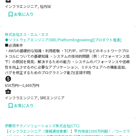
インフラエンジニア, 社内SE
お気に入り
株式会社エス・エム・エス
◆ソフトウェアエンジニア(SRE/PlatformEngineering)[プロダクト推進]
■必須条件
・AWSの基礎的な知識・利用経験 ・TCP/IP、HTTPなどのネットワークプロ
トコルについての基礎知識 ・システムの技術的問題（例：パフォーマンス低
下）の原因を発見、解決するための能力 ・システムのパフォーマンスや信頼
性を向上させるのに必要なアプリケーション、ミドルウェアへの機能追加、
バグを修正するためのプログラミング能力(言語不問)
650
万円〜
1,600
万円
インフラエンジニア, SREエンジニア
お気に入り
伊藤忠テクノソリューションズ株式会社(CTC)
【インフラエンジニア（情報通信事業）】平均年収1000万円超！／ワークラ