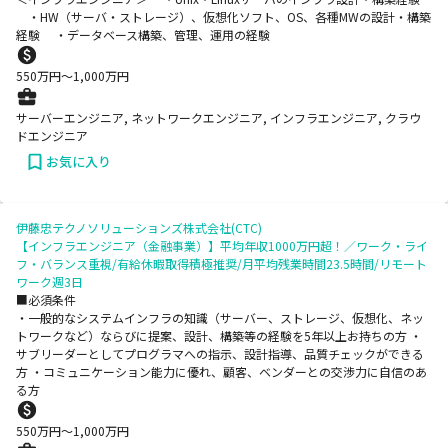
・HW（サーバ・ストレージ）、仮想化ソフト、OS、各種MWの設計・構築
経験 ・データベース構築、管理、運用の経験
550
万円〜
1,000
万円
サーバーエンジニア, ネットワークエンジニア, インフラエンジニア, クラウ
ドエンジニア
お気に入り
伊藤忠テクノソリューションズ株式会社(CTC)
【インフラエンジニア（金融事業）】平均年収1000万円超！／ワーク・ライ
フ・バランス重視/有給休暇取得積極推奨/月平均残業時間23.5時間/リモート
ワーク週3日
■必須条件
・一般的なシステムインフラの知識（サーバー、ストレージ、仮想化、ネッ
トワークなど）ならびに提案、設計、構築等の経験を5年以上お持ちの方 ・
サブリーダーとしてプログラマへの指示、設計指導、品質チェックができる
方 ・コミュニケーション能力に優れ、顧客、ベンダーとの交渉力に自信のあ
る方
550
万円〜
1,000
万円