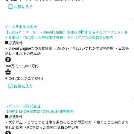
お気に入り
チームラボ株式会社
【3DCGアニメーター - Unreal Engin】多様な専門家を有するプロフェッショ
ナル集団！/ToC向け大規模案件多数／キャリアパスの柔軟性が魅力
■必須条件
・Unreal Engineでの実務経験 ・3dsMax / Mayaいずれかの実務経験 ・日常会
話レベル以上の日本語
360
万円〜
1,000
万円
その他(エンジニア以外)
お気に入り
レバレジーズ株式会社
【契約】LMC管理本部/渋谷/管理/法務事務
■必須条件
・大卒以上 ・こつこつと仕事を進めることが得意な方 ・働くことに前向きで
楽しめる方 ・PCを使った業務に抵抗の無い方