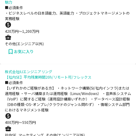
魅力
■必須条件
・ビジネスレベルの日本語能力、英語能力 ・プロジェクトマネージメントの
実務経験
420
万円〜
1,200
万円
その他(エンジニア以外)
お気に入り
株式会社IIJエンジニアリング
【社内SE】平均残業時間20h/リモート可/フレックス
■必須条件
【いずれかのご経験がある方】 ・ネットワーク構築(SI/社内インフラ)または
運用経験 ・サーバ構築または運用経験（Linux/Windows） ・音声系システム
（VoIP）に関するご経験（運用設計構築いずれか） ・データベース設計経験
（DBの種類･OS･オンプレ/クラウドのジャンル問わず） ・情報システム部門
におけるマネジメント経験
400
万円〜
550
万円
社内SE, マーケティング, その他(エンジニア以外)