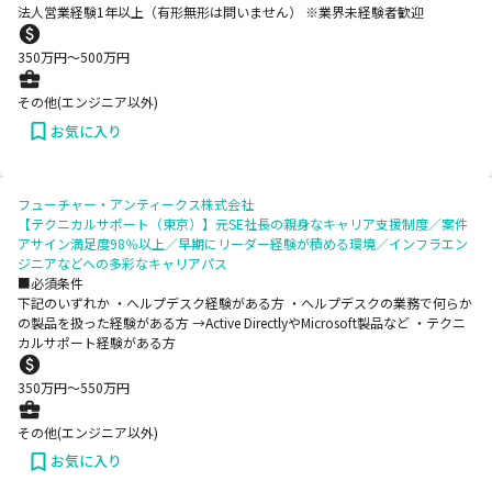
法人営業経験1年以上（有形無形は問いません） ※業界未経験者歓迎
350
万円〜
500
万円
その他(エンジニア以外)
お気に入り
フューチャー・アンティークス株式会社
【テクニカルサポート（東京）】元SE社長の親身なキャリア支援制度／案件
アサイン満足度98％以上／早期にリーダー経験が積める環境／インフラエン
ジニアなどへの多彩なキャリアパス
■必須条件
下記のいずれか ・ヘルプデスク経験がある方 ・ヘルプデスクの業務で何らか
の製品を扱った経験がある方 →Active DirectlyやMicrosoft製品など ・テクニ
カルサポート経験がある方
350
万円〜
550
万円
その他(エンジニア以外)
お気に入り