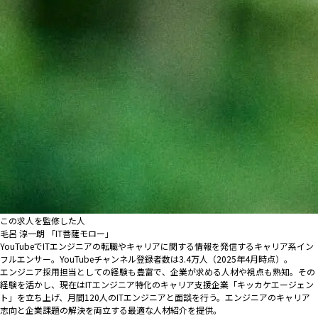
この求人を監修した人
毛呂 淳一朗 「IT菩薩モロー」
YouTubeでITエンジニアの転職やキャリアに関する情報を発信するキャリア系イン
フルエンサー。YouTubeチャンネル登録者数は3.4万人（2025年4月時点）。
エンジニア採用担当としての経験も豊富で、企業が求める人材や視点も熟知。その
経験を活かし、現在はITエンジニア特化のキャリア支援企業「キッカケエージェン
ト」を立ち上げ、月間120人のITエンジニアと面談を行う。エンジニアのキャリア
志向と企業課題の解決を両立する最適な人材紹介を提供。