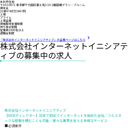
本社所在地
〒102-0071 東京都千代田区富士見2-10-2飯田橋グラン・ブルーム
資本金
21億4748万3647円
上場
プライム
上場企業
資格取得支援制度
持ち株会制度
従業員1000名以上
退職金制度
「株式会社インターネットイニシアティブ」の企業ページはこちら
株式会社インターネットイニシアテ
ィブの募集中の求人
株式会社インターネットイニシアティブ
【WEBディレクター】日本で初めてインターネットを始めた会社／フルスタ
ックな経験を積むことも可能／様々な業界を支える多様なサービス
■必須条件