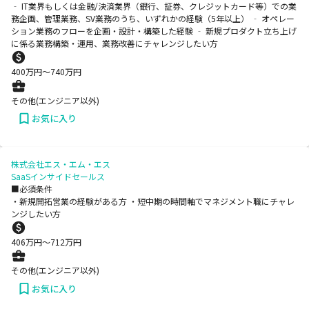
‐ IT業界もしくは金融/決済業界（銀行、証券、クレジットカード等）での業
務企画、管理業務、SV業務のうち、いずれかの経験（5年以上） ‐ オペレー
ション業務のフローを企画・設計・構築した経験 ‐ 新規プロダクト立ち上げ
に係る業務構築・運用、業務改善にチャレンジしたい方
400
万円〜
740
万円
その他(エンジニア以外)
お気に入り
株式会社エス・エム・エス
SaaSインサイドセールス
■必須条件
・新規開拓営業の経験がある方 ・短中期の時間軸でマネジメント職にチャレ
ンジしたい方
406
万円〜
712
万円
その他(エンジニア以外)
お気に入り