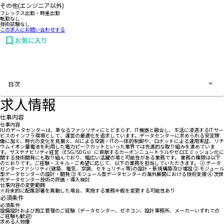
その他(エンジニア以外)
フレックス出勤・時差出勤
転勤なし
技術試験なし
この求人にお問い合わせする
お気に入り
お問い合わせする
目次
求人情報
仕事内容
仕事内容
IIJのデータセンターは、単なるファシリティにとどまらず、IT機器と融合し、生活に浸透するITサー
ビスのインフラ環境として、運営の最適化を追求しています。データセンターに求められる安定稼
働に加え、時代の変化を見据え、AIによる空調・ITの一体的制御や、ロボットによる運用実証、リチ
ウムイオン蓄電池を利用した電力ピークカットといった業界では先進的な取り組みを進めていま
す。サステナビリティ経営（ESG/SDGs）に貢献するカーボンニュートラルやゼロエミッション化に
関する技術開発にも取り組んでおり、幅広い活躍の場と可能性がある業務です。 業務の種類は以下
のとおりです。ご経験・スキル・ご希望に応じて、以下の業務を担当していただきます。 ① データ
センターファシリティ(建築、電気、空調、セキュリティ等)の設計・新規構築及び増設 ② モジュール
型データセンターの設計・開発 ③ モジュール型データセンターの海外展開における技術支援 ④ 次世
代データセンター技術の評価・導入検討
仕事内容の変更範囲
※将来的に配属部署を異動した場合、実施する業務全般を変更する可能性あり
必須条件
必須条件
設備設計および施工管理のご経験（データセンター、ゼネコン、設計事務所、メーカーいずれでの
ご経験も歓迎）
求める人物像