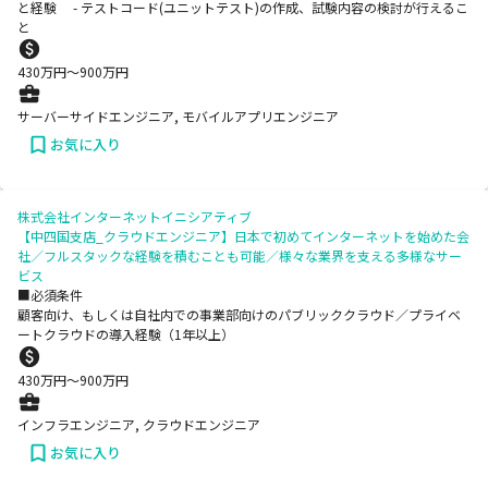
と経験 - テストコード(ユニットテスト)の作成、試験内容の検討が行えるこ
と
430
万円〜
900
万円
サーバーサイドエンジニア, モバイルアプリエンジニア
お気に入り
株式会社インターネットイニシアティブ
【中四国支店_クラウドエンジニア】日本で初めてインターネットを始めた会
社／フルスタックな経験を積むことも可能／様々な業界を支える多様なサー
ビス
■必須条件
顧客向け、もしくは自社内での事業部向けのパブリッククラウド／プライベ
ートクラウドの導入経験（1年以上）
430
万円〜
900
万円
インフラエンジニア, クラウドエンジニア
お気に入り