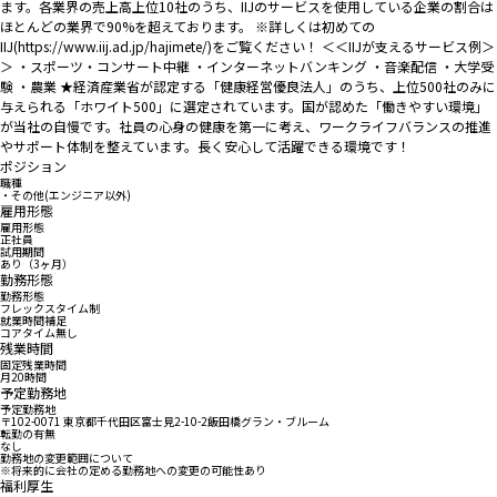
ます。各業界の売上高上位10社のうち、IIJのサービスを使用している企業の割合は
ほとんどの業界で90%を超えております。 ※詳しくは初めての
IIJ(https://www.iij.ad.jp/hajimete/)をご覧ください！ ＜＜IIJが支えるサービス例＞
＞ ・スポーツ・コンサート中継 ・インターネットバンキング ・音楽配信 ・大学受
験 ・農業 ★経済産業省が認定する「健康経営優良法人」のうち、上位500社のみに
与えられる「ホワイト500」に選定されています。国が認めた「働きやすい環境」
が当社の自慢です。社員の心身の健康を第一に考え、ワークライフバランスの推進
やサポート体制を整えています。長く安心して活躍できる環境です！
ポジション
職種
・その他(エンジニア以外)
雇用形態
雇用形態
正社員
試用期間
あり（3ヶ月）
勤務形態
勤務形態
フレックスタイム制
就業時間補足
コアタイム無し
残業時間
固定残業時間
月20時間
予定勤務地
予定勤務地
〒102-0071 東京都千代田区富士見2-10-2飯田橋グラン・ブルーム
転勤の有無
なし
勤務地の変更範囲について
※将来的に会社の定める勤務地への変更の可能性あり
福利厚生