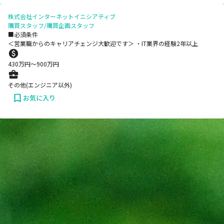
株式会社インターネットイニシアティブ
購買スタッフ/購買企画スタッフ
■必須条件
＜営業職からのキャリアチェンジ大歓迎です＞ ・IT業界の経験2年以上
430
万円〜
900
万円
その他(エンジニア以外)
お気に入り