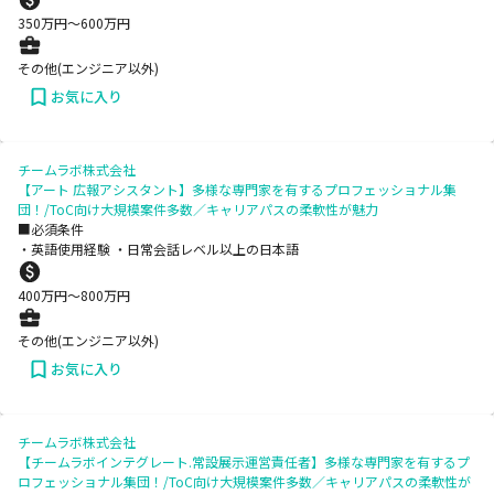
350
万円〜
600
万円
その他(エンジニア以外)
お気に入り
チームラボ株式会社
【アート 広報アシスタント】多様な専門家を有するプロフェッショナル集
団！/ToC向け大規模案件多数／キャリアパスの柔軟性が魅力
■必須条件
・英語使用経験 ・日常会話レベル以上の日本語
400
万円〜
800
万円
その他(エンジニア以外)
お気に入り
チームラボ株式会社
【チームラボインテグレート.常設展示運営責任者】多様な専門家を有するプ
ロフェッショナル集団！/ToC向け大規模案件多数／キャリアパスの柔軟性が