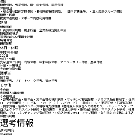
保険
健康保険、労災保険、厚生年金保険、雇用保険
保険補足
・総合福祉団体定期保険 ・長期所得補償保険、 ・団体定期保険、 ・三大疾病グループ保険
健康・医療
提携保養施設・スポーツ施設利用制度
制度
財産形成
社員持株会制度、財形貯蓄、企業型確定拠出年金
財産形成補足
選択制前払い退職金制度
職場環境
研修制度
休日・休暇
年間休日日数
120日
休日・休暇
完全週休二日制、有給休暇、年末年始休暇、アニバーサリー休暇、慶弔休暇
休日・休暇補足
その他特別休暇
諸手当
諸手当
通勤手当、リモートワーク手当、資格手当
その他
その他
書籍購入補助制度
その他補足
・部署の歓迎会・新年会・忘年会等の補助制度 ・マッチング拠出制度 ・クラブ活動支援制度 ・住宅
ローン金利優遇 ・コーポレートカード（ゴールドカード） ・職域ローン ・英語研修 ・TOEIC試験
・国家資格・各種ベンダー資格取得支援制度（書籍購入や講習への補助あり） ・e-ラーニング ・プ
ロジェクトマネジメント研修 ・技術研修 ・営業skill研修 ・財務会計研修、マネジメント研修、役員
研修、グローバルチャレンジ育成研修 ・中途入社者フォローアップ研修 ・取引先との提携による各
種優待制度
選考情報
選考内容
選考情報