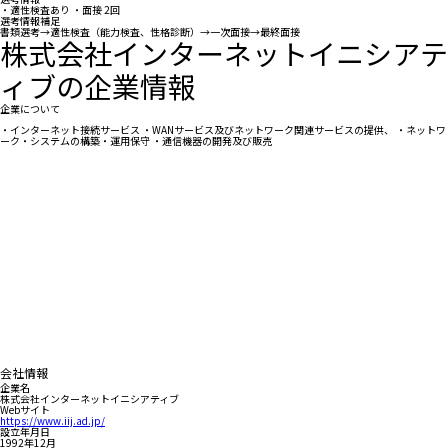
・適性検査あり ・面接 2回
選考情報補足
書類選考→適性検査（能力検査、性格診断）→一次面接→最終面接
株式会社インターネットイニシアテ
ィブの企業情報
企業について
・インターネット接続サービス ・WANサービス及びネットワーク関連サービスの提供、 ・ネットワ
ーク・システムの構築・運用保守 ・通信機器の開発及び販売
会社情報
企業名
株式会社インターネットイニシアティブ
Webサイト
https://www.iij.ad.jp/
設立年月日
1992年12月