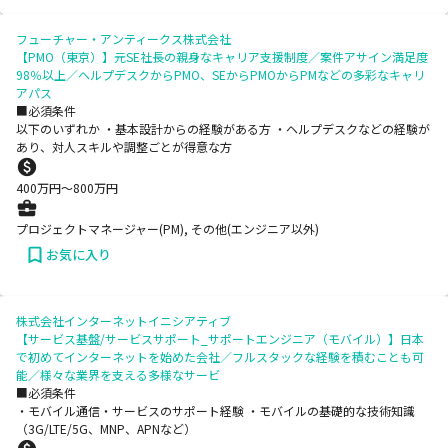
フューチャー・アンティークス株式会社
【PMO（東京）】元SE社長の親身なキャリア支援制度／案件アサイン満足度
98％以上／ヘルプデスクからPMO、SEからPMOからPMなどの多彩なキャリ
アパス
■必須条件
以下のいずれか ・基本設計からの経験がある方 ・ヘルプデスクなどの経験が
あり、対人スキルや調整ごとが得意な方
400
万円〜
800
万円
プロジェクトマネージャー(PM), その他(エンジニア以外)
お気に入り
株式会社インターネットイニシアティブ
【サービス基盤/サービスサポート_サポートエンジニア（モバイル）】日本
で初めてインターネットを始めた会社／フルスタックな経験を積むことも可
能／様々な業界を支える多様なサービ
■必須条件
・モバイル通信・サービスのサポート経験 ・モバイルの基礎的な技術知識
（3G/LTE/5G、MNP、APNなど）