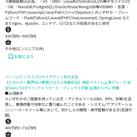
ス開発経験は必須。 ・OS ：UNIX・Linux系OS/Android,iOS等のモバイルOS
・DB ：MariaDB/PostgreSQL/Oracle/Hbase/MongoDB等のDBMS ・言語 ：
Python/PHP/Javascript/Java/Perl/C/C++/Objective C のいずれか ・フレー
ムワーク ：Flask(Python)/Laravel(PHP)/Vue(Javascript) /Spring(Java) など
またnginx、Apache、コンテナ、CI/CDなどの知見があると尚可
430
万円〜
900
万円
その他(エンジニア以外)
お気に入り
パーソルビジネスプロセスデザイン株式会社
【エネルギー業界向け業務プロセス改善担当】東証プライム上場グループ/自
社SaaSプロダクト/フルリモート・フレックス可能/企画からPJに参画
■必須条件
※いずれかのご経験を持っている方 ・デジタルツール(VBA、RPA、BI等)を活
用し、業務改善や効率化に取り組んだことがある ・システム/アプリケーショ
ン/ノーコードツール等において、何かしらの開発・保守経験がある方(言語不
問)
400
万円〜
716
万円