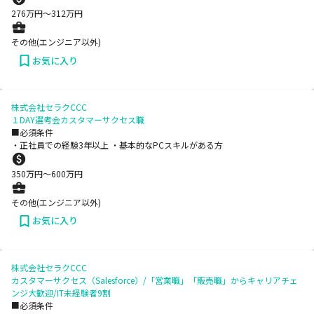
276
万円〜
312
万円
その他(エンジニア以外)
お気に入り
株式会社セラクCCC
１DAY選考会カスタマーサクセス職
■必須条件
・正社員での経験3年以上 ・基本的なPCスキルがある方
350
万円〜
600
万円
その他(エンジニア以外)
お気に入り
株式会社セラクCCC
カスタマーサクセス（Salesforce）/「営業職」「販売職」からキャリアチェ
ンジ大歓迎/IT未経験者9割
■必須条件