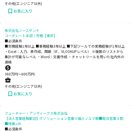
その他(エンジニア以外)
お気に入り
株式会社ノースサンド
コーポレート本部 / 労務【東京】
■必須条件
■労務経験1年以上 ■事務経験3年以上 ■下記ツールでの実務経験が1年以上
・Excel：入力、表作成、関数（IF、VLOOKUPレベル） ※複数のリストから
集計が可能なレベル ・Word：文書作成 ・チャットツールを用いた社内外の
連絡
360
万円〜
600
万円
その他(エンジニア以外)
お気に入り
フューチャー・アンティークス株式会社
【法人営業経験歓迎】ITソリューション営業※個人ノルマ無■既存営業８割
■残業10h
■必須条件