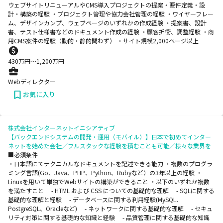
ウェブサイトリニューアルやCMS導入プロジェクトの提案・要件定義・設
計・構築の経験 ・プロジェクト管理や協力会社管理の経験 ・ワイヤーフレー
ム、デザインカンプ、ウェブページのいずれかの作成経験 ・提案書、設計
書、テスト仕様書などのドキュメント作成の経験 ・顧客折衝、調整経験 ・商
用CMS案件の経験（動的・静的問わず） ・サイト規模2,000ページ以上
430
万円〜
1,200
万円
Webディレクター
お気に入り
株式会社インターネットイニシアティブ
【バックエンドシステムの開発・運用（モバイル）】日本で初めてインター
ネットを始めた会社／フルスタックな経験を積むことも可能／様々な業界を
■必須条件
・日本語にてテクニカルなドキュメントを記述できる能力 ・複数のプログラ
ミング言語(Go、Java、PHP、Python、Rubyなど）の3年以上の経験 ・
Linuxを用いて単独でWebサイトの構築ができること ・以下のいずれか複数
を満たすこと - HTML および CSS についての基礎的な理解 - SQLに関する
基礎的な理解と経験 - データベースに関する利用経験(MySQL、
PostgreSQL、Oracleなど) - ネットワークに関する基礎的な理解 - セキュ
リティ対策に関する基礎的な知識と経験 - 品質管理に関する基礎的な知識