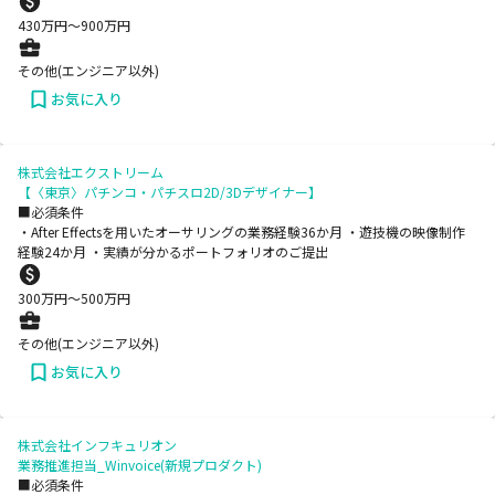
430
万円〜
900
万円
その他(エンジニア以外)
お気に入り
株式会社エクストリーム
【〈東京〉パチンコ・パチスロ2D/3Dデザイナー】
■必須条件
・After Effectsを用いたオーサリングの業務経験36か月 ・遊技機の映像制作
経験24か月 ・実績が分かるポートフォリオのご提出
300
万円〜
500
万円
その他(エンジニア以外)
お気に入り
株式会社インフキュリオン
業務推進担当_Winvoice(新規プロダクト)
■必須条件