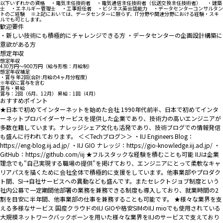
以下いずれかの資格 ・電気主任技術者 ・電気通信主任技術者（伝送交換主任技術者） ・建築
士 ・エネルギー管理士 ・工事担任者 ・ビジネス英会話能力 ・データセンターコンサルタン
トのご経験 ※上記においては、データセンターに限らず、IT分野や関連分野における経験・スキ
ルでも可とします。
歓迎要件
・新しい技術にも積極的にチャレンジできる方 ・データセンターの企画設計構築に
意欲がある方
想定年収
想定年収
430万円〜900万円（給与形態：月給制）
想定年収補足
・賞与 年2回(合計:月給の4ヶ月分程度)
※年収に賞与を含む
賞与・昇給
賞与：2回（6月、12月） 昇給：1回（4月）
おすすめポイント
★日本で初めてインターネットを始めた会社 1990年代前半、日本で初めてインタ
ーネットプロバイダーサービスを提供した企業であり、技術力の高いエンジニアが
多数在籍しています。ナレッジシェア文化も活発であり、技術ブログでの情報発信
も盛んに行われております。 ＜＜Techブログ＞＞ ・IIJ Engineers Blog：
https://eng-blog.iij.ad.jp/ ・IIJ GIO ナレッジ：https://gio-knowledge.iij.ad.jp/ ・
GitHub：https://github.com/iij ★フルスタックな経験を積むことも可能 IIJは企業
理念でも"自己実現する職場の提供"を掲げており、エンジニアにとって柔軟なキャ
リアパスを描くために会社全体で積極的に支援をしています。他事業部やプロダク
ト間、SI→自社サービスへの異動なども盛んです。またセレクトジョブ制度という
社内公募で一定期間他部署の業務を兼務できる制度も導入しており、就業時間の2
割を目安に半年間、他事業部の仕事を兼務することも可能です。 ★様々な業界を支
える多様なサービス 国産クラウドのIIJ GIOや格安SIMのIIJ mioでも使用されている
大規模ネットワークバックボーンを用いた様々な業界をIIJのサービスで支えており