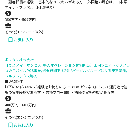
・顧客折衝の経験 ・基本的なPCスキルがある方 ・外国籍の場合は、日本語
ネイティブレベル（N1取得者）
350
万円〜
500
万円
その他(エンジニア以外)
お気に入り
ポスタス株式会社
【カスタマーサクセス_導入オペレーション統制担当】国内シェアトップクラ
スのモバイルPOS事業/残業時間平均20h/パーソルグループによる安定基盤/
フルフレックス導入
■必須条件
以下のいずれかのご経験をお持ちの方 ・toBのビジネスにおいて運用進行管
理の実務経験がある方 ・業務フロー設計・構築の実務経験がある方
400
万円〜
600
万円
その他(エンジニア以外)
お気に入り