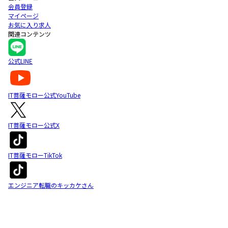
会員登録
マイページ
お気に入り求人
関連コンテンツ
公式LINE
IT菩薩モロー公式YouTube
IT菩薩モロー公式X
IT菩薩モローTikTok
エンジニア転職のキッカケさん