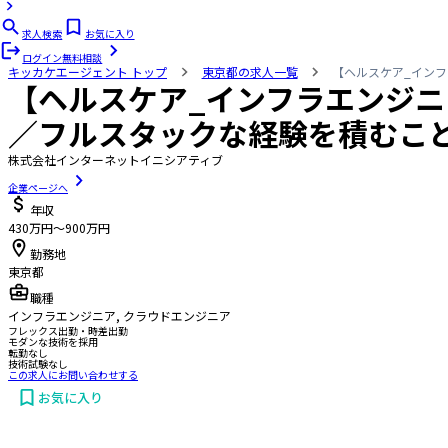
求人検索
お気に入り
ログイン
無料相談
キッカケエージェント
トップ
東京都の求人一覧
【ヘルスケア_イン
【ヘルスケア_インフラエンジニ
／フルスタックな経験を積むこ
株式会社インターネットイニシアティブ
企業ページへ
年収
430万円〜900万円
勤務地
東京都
職種
インフラエンジニア, クラウドエンジニア
フレックス出勤・時差出勤
モダンな技術を採用
転勤なし
技術試験なし
この求人にお問い合わせする
お気に入り