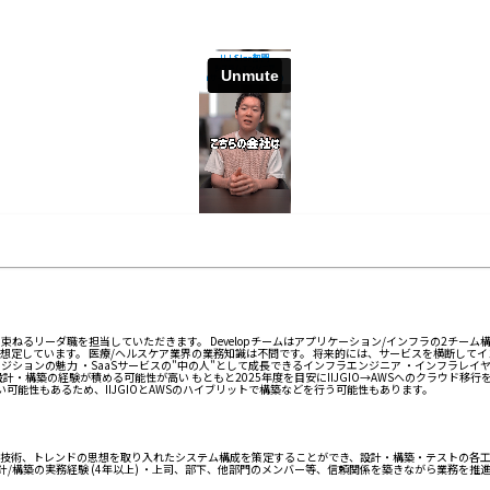
ねるリーダ職を担当していただきます。 Developチームはアプリケーション/インフラの2チーム
想定しています。 医療/ヘルスケア業界の業務知識は不問です。 将来的には、サービスを横断して
ションの魅力 ・SaaSサービスの"中の人"として成長できるインフラエンジニア ・インフラレイヤ
・構築の経験が積める可能性が高い もともと2025年度を目安にIIJGIO→AWSへのクラウド移
可能性もあるため、IIJGIOとAWSのハイブリットで構築などを行う可能性もあります。
術、トレンドの思想を取り入れたシステム構成を策定することができ、設計・構築・テストの各工程にお
uxサーバ設計/構築の実務経験 (4年以上) ・上司、部下、他部門のメンバー等、信頼関係を築きながら業