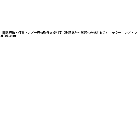
 ・国家資格・各種ベンダー資格取得支援制度（書籍購入や講習への補助あり） ・e-ラーニング ・プ
各種優待制度