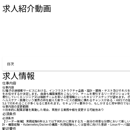
求人紹介動画
お問い合わせする
目次
求人情報
仕事内容
仕事内容
IIJ電子＠連絡帳サービスにおける、インフラストラクチャ企画・設計・開発・テスト及びそれらを束
をお任せするか決定します。 自身も構築業務をこなしつつ、チームを牽引するリーダポジションを
牽引していくエンジニア又は複数チームを率いる管理職といったキャリアステップが望めます。 ポジ
ヘルスケア・医療という業界の枠を超えた新サービスの開発に携わるチャンスがある ・AWSでの設計
S上で行われることが多くなると思われます。 セキュリティ要件から、もしかすると完全移行でない
仕事内容の変更範囲
※将来的に配属部署を異動した場合、実施する業務全般を変更する可能性あり
必須条件
必須条件
【リーダー候補】 実務経験6年以上で以下何れかに該当する方 ・自分の得意な分野において新しい技
計・構築経験 ・Kubernetes/Dockerの構築・利用経験もしくは習得に向けた意欲 ・Lin
歓迎要件