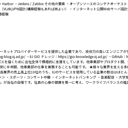
erraform ・Harbor ・Jenkins / Zabbix その他の要素 ・オープンソースのコンテ
LAN,VPN設計/構築経験もあれば尚よい） ・インターネット公開Webサーバ設計/
用経験
ンターネットプロバイダーサービスを提供した企業であり、技術力の高いエンジニア
og.iij.ad.jp/ ・IIJ GIO ナレッジ：https://gio-knowledge.iij.ad.jp/ ・
パスを描くために会社全体で積極的に支援をしています。他事業部やプロダクト間、
年間、他事業部の仕事を兼務することも可能です。 ★様々な業界を支える多様なサービス
各業界の売上高上位10社のうち、IIJのサービスを使用している企業の割合はほとん
＜IIJが支えるサービス例＞＞ ・スポーツ・コンサート中継 ・インターネットバンキング ・音楽
境」が当社の自慢です。社員の心身の健康を第一に考え、ワークライフバランスの推