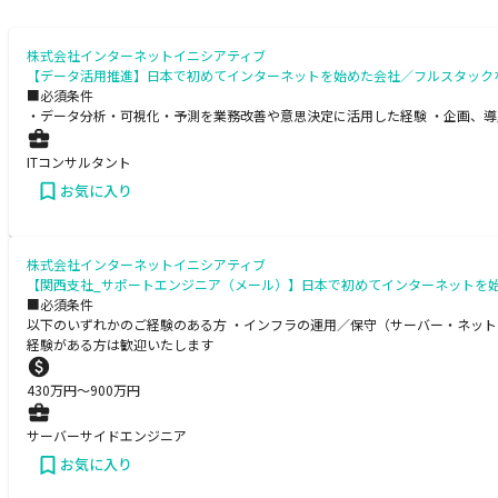
株式会社インターネットイニシアティブ
【データ活用推進】日本で初めてインターネットを始めた会社／フルスタック
■必須条件
・データ分析・可視化・予測を業務改善や意思決定に活用した経験 ・企画、導
ITコンサルタント
お気に入り
株式会社インターネットイニシアティブ
【関西支社_サポートエンジニア（メール）】日本で初めてインターネットを
■必須条件
以下のいずれかのご経験のある方 ・インフラの運用／保守（サーバー・ネット
経験がある方は歓迎いたします
430
万円〜
900
万円
サーバーサイドエンジニア
お気に入り