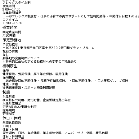
フレックスタイム制
就業時間
9:00〜17:30
就業時間補足
・一部フレックス制度有 ・仕事と子育ての両立サポートとして短時間勤務 ・年間休日日数:120日
コアタイム
11:00〜15:30
残業時間
固定残業時間
月20時間
予定勤務地
予定勤務地
〒102-0071 東京都千代田区富士見2-10-2飯田橋グラン・ブルーム
転勤の有無
なし
勤務地の変更範囲について
※将来的に会社の定める勤務地への変更の可能性あり
福利厚生
保険
健康保険、労災保険、厚生年金保険、雇用保険
保険補足
・総合福祉団体定期保険 ・長期所得補償保険、 ・団体定期保険、 ・三大疾病グループ保険
健康・医療
提携保養施設・スポーツ施設利用制度
制度
財産形成
社員持株会制度、財形貯蓄、企業型確定拠出年金
財産形成補足
選択制前払い退職金制度
職場環境
研修制度
休日・休暇
年間休日日数
120日
休日・休暇
完全週休二日制、有給休暇、年末年始休暇、アニバーサリー休暇、慶弔休暇
休日・休暇補足