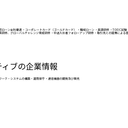
ローン金利優遇 ・コーポレートカード（ゴールドカード） ・職域ローン ・英語研修 ・TOEIC試験
、役員研修、グローバルチャレンジ育成研修 ・中途入社者フォローアップ研修 ・取引先との提携による
ティブの企業情報
トワーク・システムの構築・運用保守 ・通信機器の開発及び販売