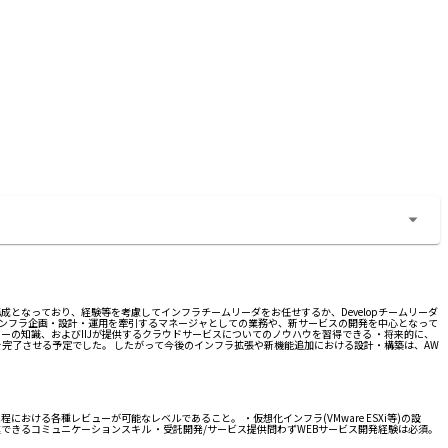
構成となっており、経験等を考慮してインフラチームリーダをお任せするか、Developチームリーダ
インフラ企画・設計・運用を牽引するマネージャとしての業務や、新サービスの開発を中心となって
ーの知識、およびIIJが提供するクラウドサービスについてのノウハウを習得できる ・将来的に、
行を完了させる予定でした。 したがって今後のインフラ拡張や新機能追加における設計・構築は、AW
ける各種レビューが可能なレベルであること。 ・仮想化インフラ(VMware ESXi等)の設
務を推進できるコミュニケーションスキル ・受託開発/サービス提供問わずWEBサービス開発経験は必須。