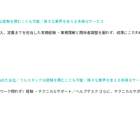
な経験を積むことも可能／様々な業界を支える多様なサービス
入、定着までを担当した実務経験 ・業務理解と関係者調整を厭わず、成果にこだわ
始めた会社／フルスタックな経験を積むことも可能／様々な業界を支える多様なサー
ワーク問わず）経験 ・テクニカルサポート／ヘルプデスク さらに、テクニカルサ