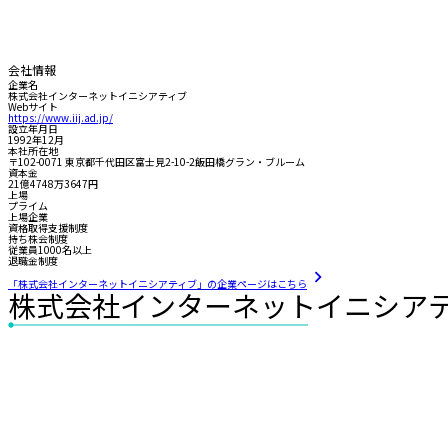
会社情報
企業名
株式会社インターネットイニシアティブ
Webサイト
https://www.iij.ad.jp/
設立年月日
1992年12月
本社所在地
〒102-0071 東京都千代田区富士見2-10-2飯田橋グラン・ブルーム
資本金
21億4748万3647円
上場
プライム
上場企業
資格取得支援制度
持ち株会制度
従業員1000名以上
退職金制度
「株式会社インターネットイニシアティブ」の企業ページはこちら
株式会社インターネットイニシア