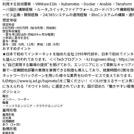
利用する技術要素 ・VMWare ESXi ・Kubernetes ・Docker ・Ansible ・T
ーバ設計/構築経験 ・ルータ,スイッチ,ファイアウォール,ロードバランサ構築経験（V
ービス企画・開発経験 ・24/365システムの運用経験 ・BtoCシステムの構築・運
想定年収
想定年収
430万円〜900万円（給与形態：月給制）
想定年収補足
・賞与 年2回(合計:月給の4ヶ月分程度)
※年収に賞与を含む
賞与・昇給
賞与：2回（6月、12月） 昇給：1回（4月）
おすすめポイント
★日本で初めてインターネットを始めた会社 1990年代前半、日本で初めてイ
も盛んに行われております。 ＜＜Techブログ＞＞ ・IIJ Engineers Blog：https://eng-bl
も"自己実現する職場の提供"を掲げており、エンジニアにとって柔軟なキャリア
募で一定期間他部署の業務を兼務できる制度も導入しており、就業時間の2割を目安に半
ネットワークバックボーンを用いた様々な業界をIIJのサービスで支えております。
IIJ(https://www.iij.ad.jp/hajimete/)をご覧ください！ ＜
に与えられる「ホワイト500」に選定されています。国が認めた「働きやすい環
ポジション
職位
メンバー、リーダー
職種
・インフラエンジニア ・クラウドエンジニア
雇用形態
雇用形態
正社員
試用期間
あり（3ヶ月）
勤務形態
勤務形態