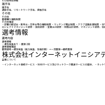
その他特別休暇
諸手当
諸手当
通勤手当、リモートワーク手当、資格手当
その他
その他
書籍購入補助制度
その他補足
・部署の歓迎会・新年会・忘年会等の補助制度 ・マッチング拠出制度 ・クラブ活動支援制度 ・住宅
ロジェクトマネジメント研修 ・技術研修 ・営業skill研修 ・財務会計研修、マネジメント研修
選考情報
選考内容
選考情報
・適性検査あり ・面接 2回
選考情報補足
書類選考→適性検査（能力検査、性格診断）→一次面接→最終面接
株式会社インターネットイニシア
企業について
・インターネット接続サービス ・WANサービス及びネットワーク関連サービスの提供、 ・ネッ