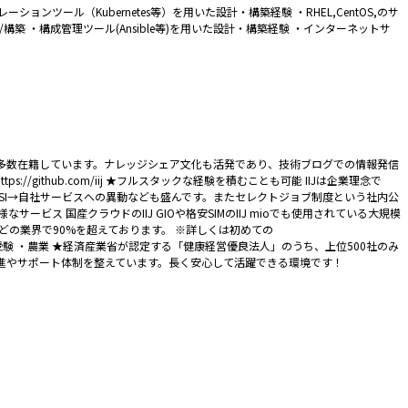
ナオーケストレーションツール（Kubernetes等）を用いた設計・構築経験 ・RHEL,CentOS,のサ
構築 ・構成管理ツール(Ansible等)を用いた設計・構築経験 ・インターネットサ
が多数在籍しています。ナレッジシェア文化も活発であり、技術ブログでの情報発信
GitHub：https://github.com/iij ★フルスタックな経験を積むことも可能 IIJは企業理念で
SI→自社サービスへの異動なども盛んです。またセレクトジョブ制度という社内公
 国産クラウドのIIJ GIOや格安SIMのIIJ mioでも使用されている大規模
どの業界で90%を超えております。 ※詳しくは初めての
配信 ・大学受験 ・農業 ★経済産業省が認定する「健康経営優良法人」のうち、上位500社のみ
進やサポート体制を整えています。長く安心して活躍できる環境です！