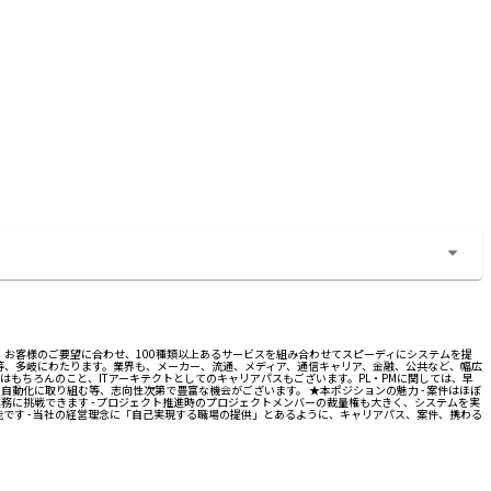
。お客様のご要望に合わせ、100種類以上あるサービスを組み合わせてスピーディにシステムを提
テナ等、多岐にわたります。業界も、メーカー、流通、メディア、通信キャリア、金融、公共など、幅広
はもちろんのこと、ITアーキテクトとしてのキャリアパスもございます。PL・PMに関しては、早
動化に取り組む等、志向性次第で豊富な機会がございます。 ★本ポジションの魅力 - 案件はほぼ
に挑戦できます - プロジェクト推進時のプロジェクトメンバーの裁量権も大きく、システムを実
です - 当社の経営理念に「自己実現する職場の提供」とあるように、キャリアパス、案件、携わる