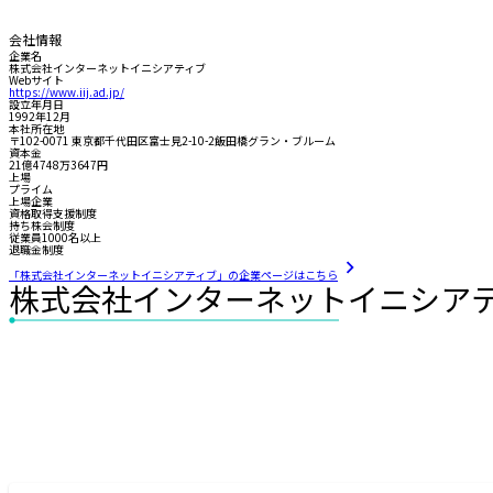
会社情報
企業名
株式会社インターネットイニシアティブ
Webサイト
https://www.iij.ad.jp/
設立年月日
1992年12月
本社所在地
〒102-0071 東京都千代田区富士見2-10-2飯田橋グラン・ブルーム
資本金
21億4748万3647円
上場
プライム
上場企業
資格取得支援制度
持ち株会制度
従業員1000名以上
退職金制度
「株式会社インターネットイニシアティブ」の企業ページはこちら
株式会社インターネットイニシア