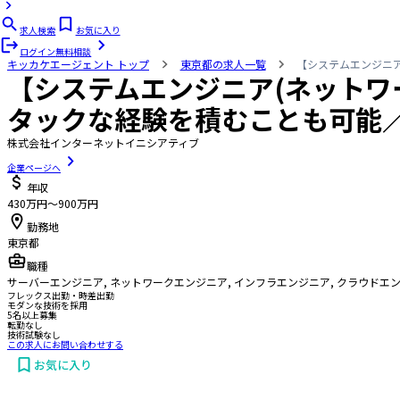
求人検索
お気に入り
ログイン
無料相談
キッカケエージェント
トップ
東京都の求人一覧
【システムエンジニ
【システムエンジニア(ネットワ
タックな経験を積むことも可能
株式会社インターネットイニシアティブ
企業ページへ
年収
430万円〜900万円
勤務地
東京都
職種
サーバーエンジニア, ネットワークエンジニア, インフラエンジニア, クラウドエ
フレックス出勤・時差出勤
モダンな技術を採用
5名以上募集
転勤なし
技術試験なし
この求人にお問い合わせする
お気に入り