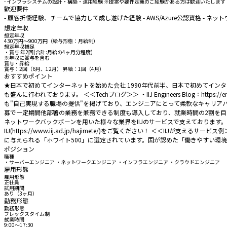
- インフラシステムの設計・構築・運用経験 ※提案や要件定義のご経験がある方は歓迎いたしま
歓迎要件
- 顧客折衝経験、チームで協力して成し遂げた経験 - AWS/Azure公認資格 - ネ
想定年収
想定年収
430万円〜900万円（給与形態：月給制）
想定年収補足
・賞与 年2回(合計:月給の4ヶ月分程度)
※年収に賞与を含む
賞与・昇給
賞与：2回（6月、12月） 昇給：1回（4月）
おすすめポイント
★日本で初めてインターネットを始めた会社 1990年代前半、日本で初めてイ
も盛んに行われております。 ＜＜Techブログ＞＞ ・IIJ Engineers Blog：https://eng-bl
も"自己実現する職場の提供"を掲げており、エンジニアにとって柔軟なキャリア
募で一定期間他部署の業務を兼務できる制度も導入しており、就業時間の2割を目安に半
ネットワークバックボーンを用いた様々な業界をIIJのサービスで支えております。
IIJ(https://www.iij.ad.jp/hajimete/)をご覧ください！ ＜
に与えられる「ホワイト500」に選定されています。国が認めた「働きやすい環
ポジション
職種
・サーバーエンジニア ・ネットワークエンジニア ・インフラエンジニア ・クラウドエンジニア
雇用形態
雇用形態
正社員
試用期間
あり（3ヶ月）
勤務形態
勤務形態
フレックスタイム制
就業時間
9:00〜17:30