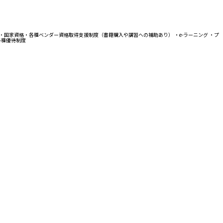
 ・国家資格・各種ベンダー資格取得支援制度（書籍購入や講習への補助あり） ・e-ラーニング ・プ
各種優待制度