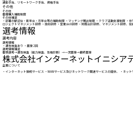
通勤手当、リモートワーク手当、資格手当
その他
その他
書籍購入補助制度
その他補足
・部署の歓迎会・新年会・忘年会等の補助制度 ・マッチング拠出制度 ・クラブ活動支援制度 ・住宅
ロジェクトマネジメント研修 ・技術研修 ・営業skill研修 ・財務会計研修、マネジメント研修
選考情報
選考内容
選考情報
・適性検査あり ・面接 2回
選考情報補足
書類選考→適性検査（能力検査、性格診断）→一次面接→最終面接
株式会社インターネットイニシア
企業について
・インターネット接続サービス ・WANサービス及びネットワーク関連サービスの提供、 ・ネッ