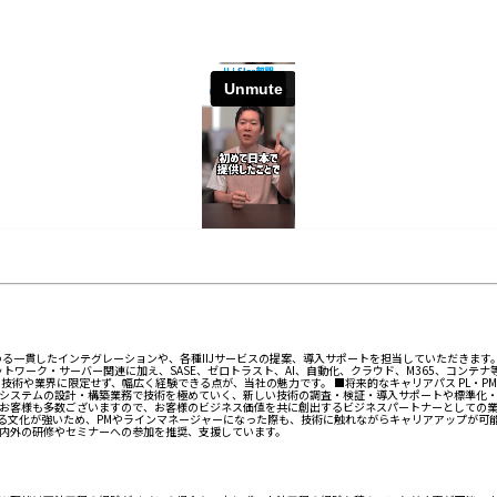
る一貫したインテグレーションや、各種IIJサービスの提案、導入サポートを担当していただきます
トワーク・サーバー関連に加え、SASE、ゼロトラスト、AI、自動化、クラウド、M365、コン
術や業界に限定せず、幅広く経験できる点が、当社の魅力です。 ■将来的なキャリアパス PL・PM
いシステムの設計・構築業務で技術を極めていく、新しい技術の調査・検証・導入サポートや標準化・自
お客様も多数ございますので、お客様のビジネス価値を共に創出するビジネスパートナーとしての業務
する文化が強いため、PMやラインマネージャーになった際も、技術に触れながらキャリアアップが可能
内外の研修やセミナーへの参加を推奨、支援しています。