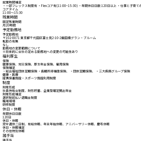
就業時間補足
・一部フレックス制度有 ・Flexコア有(11:00~15:30) ・年間休日日数:120日以上 ・仕事と
コアタイム
11:00〜15:30
残業時間
固定残業時間
月20時間
予定勤務地
予定勤務地
〒102-0071 東京都千代田区富士見2-10-2飯田橋グラン・ブルーム
転勤の有無
なし
勤務地の変更範囲について
※将来的に会社の定める勤務地への変更の可能性あり
福利厚生
保険
健康保険、労災保険、厚生年金保険、雇用保険
保険補足
・総合福祉団体定期保険 ・長期所得補償保険、 ・団体定期保険、 ・三大疾病グループ保険
健康・医療
提携保養施設・スポーツ施設利用制度
制度
財産形成
社員持株会制度、財形貯蓄、企業型確定拠出年金
財産形成補足
選択制前払い退職金制度
職場環境
研修制度
休日・休暇
年間休日日数
120日
休日・休暇
完全週休二日制、有給休暇、年末年始休暇、アニバーサリー休暇、慶弔休暇
休日・休暇補足
その他特別休暇
諸手当
諸手当