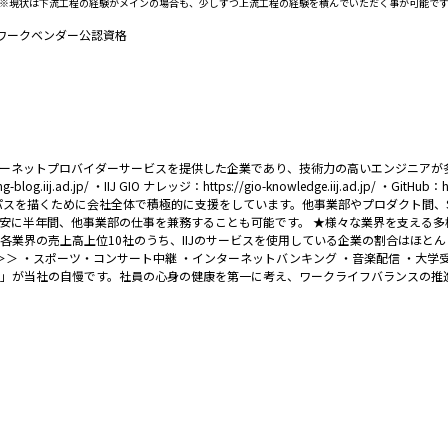
す ※現状は下流工程の経験がメインの場合も、少しずつ上流工程の経験を積んでいただく事が可能で
ットワークベンダー公認資格
ンターネットプロバイダーサービスを提供した企業であり、技術力の高いエンジニア
og.iij.ad.jp/ ・IIJ GIO ナレッジ：https://gio-knowledge.iij.ad.jp/ ・
パスを描くために会社全体で積極的に支援をしています。他事業部やプロダクト間、
年間、他事業部の仕事を兼務することも可能です。 ★様々な業界を支える多様なサービス
各業界の売上高上位10社のうち、IIJのサービスを使用している企業の割合はほとん
＜IIJが支えるサービス例＞＞ ・スポーツ・コンサート中継 ・インターネットバンキング ・音楽
境」が当社の自慢です。社員の心身の健康を第一に考え、ワークライフバランスの推