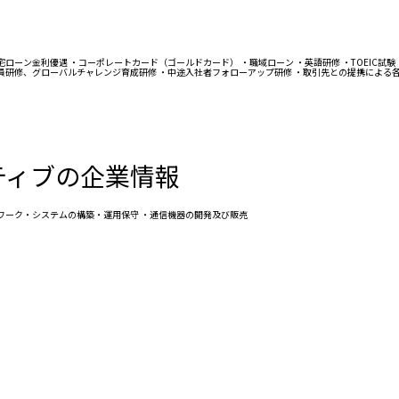
ローン金利優遇 ・コーポレートカード（ゴールドカード） ・職域ローン ・英語研修 ・TOEIC試験
、役員研修、グローバルチャレンジ育成研修 ・中途入社者フォローアップ研修 ・取引先との提携による
ティブの企業情報
トワーク・システムの構築・運用保守 ・通信機器の開発及び販売