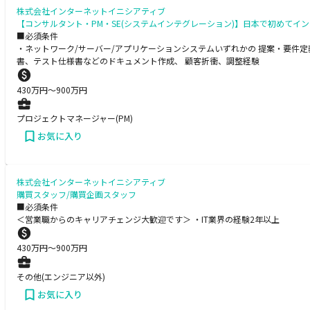
株式会社インターネットイニシアティブ
【コンサルタント・PM・SE(システムインテグレーション)】日本で初めて
■必須条件
・ネットワーク/サーバー/アプリケーションシステムいずれかの 提案・要件
書、テスト仕様書などのドキュメント作成、 顧客折衝、調整経験
430
万円〜
900
万円
プロジェクトマネージャー(PM)
お気に入り
株式会社インターネットイニシアティブ
購買スタッフ/購買企画スタッフ
■必須条件
＜営業職からのキャリアチェンジ大歓迎です＞ ・IT業界の経験2年以上
430
万円〜
900
万円
その他(エンジニア以外)
お気に入り