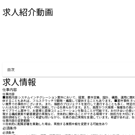
求人紹介動画
お問い合わせする
目次
求人情報
仕事内容
仕事内容
■業務内容 システムインテグレーション案件において、提案、要件定義、設計、構築、運用に関わ
供することもあれば、フルスクラッチで開発・構築して提供することもあります。 ■案件事例 ネッ
い業界での事例がございます。 また、複数のプロジェクトを並行して進行することも多く、特定の技
い人は入社2-3年でPL・PMに挑戦している社員もおります。また、高度かつ大規模・複雑性の高
全てプライム案件で、お客様と直接コミュニケーションを取ることが可能です。お付き合いの長い
現する構成要素や顧客要望の実現など、主体的に関わることができる環境です - 技術力を大切に
技術領域など、なるべく希望も伺いながら、社員の自己実現を支援しています。希望があれば、社
仕事内容の変更範囲
※将来的に配属部署を異動した場合、実施する業務全般を変更する可能性あり
必須条件
必須条件