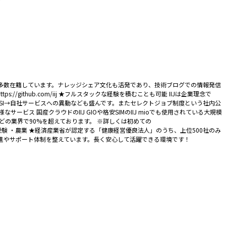
す
が多数在籍しています。ナレッジシェア文化も活発であり、技術ブログでの情報発信
GitHub：https://github.com/iij ★フルスタックな経験を積むことも可能 IIJは企業理念で
SI→自社サービスへの異動なども盛んです。またセレクトジョブ制度という社内公
 国産クラウドのIIJ GIOや格安SIMのIIJ mioでも使用されている大規模
どの業界で90%を超えております。 ※詳しくは初めての
配信 ・大学受験 ・農業 ★経済産業省が認定する「健康経営優良法人」のうち、上位500社のみ
進やサポート体制を整えています。長く安心して活躍できる環境です！