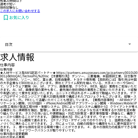
残業20時間以下
選考が短い
技術試験なし
この求人にお問い合わせする
お気に入り
お問い合わせする
目次
求人情報
仕事内容
仕事内容
★人材サービス型AWS認定パートナー★ https://partners.amazonaws.com/jp/partners/0010L00
001pBdhbQAC/TechnoPro,%20Inc 【主要取引先】 デンソー、三菱電機、本田技研工業、日立製作
所、SUBARU、ソニー、NEC、富士通、日産自動車、トヨタ ※敬称略 【具体的には】 取引先は全国
の大手企業など800社以上ございます。 弊社とプライム契約を結んでいる、大手メーカーやSIerに
て、ソフトウェア開発（AI、 IoT、アプリ、画像処理、クラウド、WEB、組込）業務をご担当いただ
きます。 AI、IoT、画像処理の案件も多く、最先端の技術領域の業務をご担当いただきます。 ※経験
や希望に応じて案件を決定いたします。 ユニットと呼ばれるチーム単位で取組んでいきます。 テク
ノプロデザインのエンジニアで最大20数名規模で構成されたプロジェクトもございます。 経験・ス
キルにより、PL、PMとして活躍いただくことも想定しています。 【業務内容事例】 ・AR Webアプ
リケーション開発、UI/UX設計 ・iPhone/Android用 IoTアプリケーション開発 ・Windows Mobile/iP
ad用 工場向け製造工程分析・制御システム 【PJによってはシステム構想から】 クライアントが考え
る構想を元に課題感を抽出、整理し、解決するために、どのような方法で実現するか方針を定め取
り組んでいます。 タスクの洗い出しや課題抽出・対応方針策定・要求事項整理・評価など、構想フ
ェーズから関わることができます。 【開発の進め方】 PJによりますが、ウォーターフォール、アジ
ャイル、スクラム開発で進めます。 【テクノプロ・デザイン社でのやりがい】 １．話題性の高いモ
ノづくりに携わることができます。 ２．PJによっては、白紙の段階から構想をもとに要件設定がで
きます。 ３．様々な技術を試せる環境で働くことができます。 ４．各々の技術力の成長ができる環
境です。 ５．ライフワークバランスが取りやすいです。
仕事内容の変更範囲
会社の定める業務