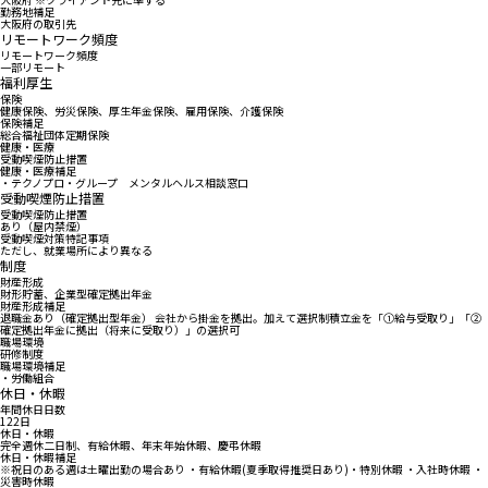
勤務地補足
大阪府の取引先
リモートワーク頻度
リモートワーク頻度
一部リモート
福利厚生
保険
健康保険、労災保険、厚生年金保険、雇用保険、介護保険
保険補足
総合福祉団体定期保険
健康・医療
受動喫煙防止措置
健康・医療補足
・テクノプロ・グループ メンタルヘルス相談窓口
受動喫煙防止措置
受動喫煙防止措置
あり（屋内禁煙）
受動喫煙対策特記事項
ただし、就業場所により異なる
制度
財産形成
財形貯蓄、企業型確定拠出年金
財産形成補足
退職金あり（確定拠出型年金） 会社から掛金を拠出。加えて選択制積立金を「①給与受取り」「②
確定拠出年金に拠出（将来に受取り）」の選択可
職場環境
研修制度
職場環境補足
・労働組合
休日・休暇
年間休日日数
122日
休日・休暇
完全週休二日制、有給休暇、年末年始休暇、慶弔休暇
休日・休暇補足
※祝日のある週は土曜出勤の場合あり ・有給休暇(夏季取得推奨日あり)・特別休暇 ・入社時休暇 ・
災害時休暇