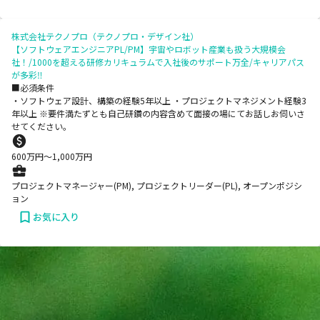
株式会社テクノプロ（テクノプロ・デザイン社）
【ソフトウェアエンジニアPL/PM】宇宙やロボット産業も扱う大規模会
社！/1000を超える研修カリキュラムで入社後のサポート万全/キャリアパス
が多彩‼
■必須条件
・ソフトウェア設計、構築の経験5年以上 ・プロジェクトマネジメント経験3
年以上 ※要件満たずとも自己研鑽の内容含めて面接の場にてお話しお伺いさ
せてください。
600
万円〜
1,000
万円
プロジェクトマネージャー(PM), プロジェクトリーダー(PL), オープンポジシ
ョン
お気に入り