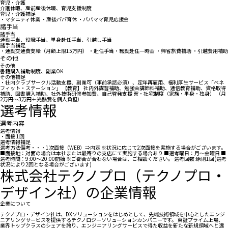
育児・介護
介護休暇、産前産後休暇、育児支援制度
育児・介護補足
・マタニティ休業 ・産後パパ育休 ・パパママ育児応援金
諸手当
諸手当
通勤手当、役職手当、単身赴任手当、引越し手当
諸手当補足
・通勤交通費支給（月額上限15万円） ・赴任手当・転勤赴任一時金 ・帰省旅費補助 ・引越費用補助
その他
その他
書籍購入補助制度、副業OK
その他補足
・社内クラブサークル活動支援、副業可（事前承認必須）、定年再雇用、福利厚生サービス「ベネ
フィット・ステーション」 【教育】 社内外講習補助、勉強会講師料補助、通信教育補助、資格取得
補助、図書購入補助、社外技術研修参加費、自己啓発支援 寮・社宅制度（家族・単身・独身） （月
2万円～3万円＋光熱費を個人負担）
選考情報
選考内容
選考情報
・面接 1回
選考情報補足
選考方法備考・・・1次面接（WEB）⇒内定 ※状況に応じて2次面接を実施する場合がございます。
■面接地：対面の場合は本社または最寄りの支店にて実施する場合あり ■選考曜日：月～金曜日 ■
選考時間：9:00～20:00開始 ※ご都合が合わない場合は、ご相談ください。 選考回数:原則1回(選考
状況により2回となる場合がございます)
株式会社テクノプロ（テクノプロ・
デザイン社）の企業情報
企業について
テクノプロ・デザイン社は、DXソリューションをはじめとして、先端技術領域を中心としたエンジ
ニアリングサービスを提供するテクノロジーソリューションカンパニーです。 東証プライム上場、
業界トップクラスのシェアを誇り、エンジニアリングサービスで得た収益を新たな新規領域へと還