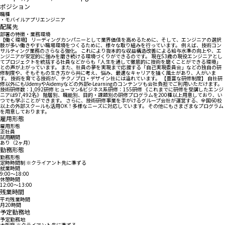
ポジション
職種
・モバイルアプリエンジニア
配属先
部署の特徴・業務環境
【働く環境】 リーディングカンパニーとして業界価値を高めるために、そして、エンジニアの選択
肢が多い働きやすい職場環境をつくるために、様々な取り組みを行っています。 例えば、技術コン
サルティング業務のさらなる強化。 これにより抜本的な収益構造改善による給与水準の向上や、エ
ンジニアが安定的に強みを磨き続ける環境づくりができるのです。 現在53歳の現役エンジニアとし
てプロジェクトを統括する社員などからも「人生を通して徹底的に技術を磨くことができる環境」
との声が上がっています。 また、社員の夢を実現まで応援する「自己実現委員会」などの独自の研
修制度や、そもそもの生き方から共に考え、悩み、最適なキャリアを描く風土があり、人がいま
す。 技術を育てる技術が、テクノプロ・デザイン社には溢れています。 【豊富な研修制度】 自社研
修以外にもUdemyやAidemyなどの外部e-Learningのコンテンツも会社負担でご利用いただけます。
技術研修数：1,092研修 ヒューマン&ビジネス系研修：155研修 《これまでに研修を受講したエンジ
ニアは97,492名》 階層別、職能別、目的・課題別の研修プログラムを200種以上用意しており、い
つでも学ぶことができます。 さらに、技術研修事業を手がけるグループ会社が運営する、全国60校
以上の外部スクールも活用OK！多様なニーズに対応しています。 その他にもさまざまなプログラム
を用意しております。
雇用形態
雇用形態
正社員
試用期間
あり（2ヶ月）
勤務形態
勤務形態
定時時間制 ※クライアント先に準ずる
就業時間
9:00〜18:00
休憩時間
12:00〜13:00
残業時間
平均残業時間
月20時間
予定勤務地
予定勤務地
大阪府 ※クライアント先に準ずる