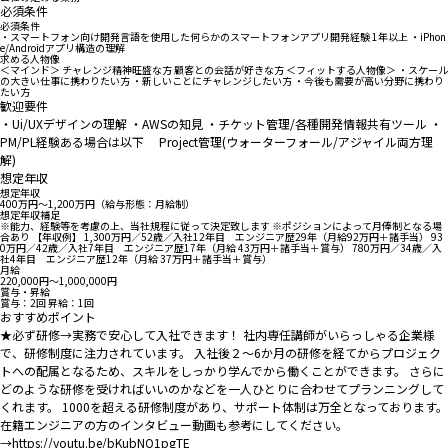
必須条件
必須条件
・スマートフォン向け開発言語を使用した何らかのスマートフォンアプリ開発経験 1年以上 ・iPhon
e/Androidアプリ構造の理解
求める人物像
＜マインド＞ チャレンジ精神旺盛な方 顧客との会話が好きな方 ＜フィットする人物像＞ ・スケール
の大きい仕事に携わりたい方 ・新しいことにチャレンジしたい方 ・今後も需要が高い分野に携わり
たい方
歓迎要件
・Ui/UXデザインの理解 ・AWSの知見 ・チケット管理/各種開発情報共有ツール ・
PM/PL経験ある場合は以下 Project管理(ウォーターフォール/アジャイル両方理
解)
想定年収
想定年収
400万円〜1,200万円（給与形態：月給制）
想定年収補足
※能力、経験等を考慮の上、当社規程に従って決定致します ※ポジションによって月俸制となる場
合あり 【年収例】 1,300万円／52歳／入社12年目 エンジニア歴29年（月給92万円＋諸手当） 93
0万円／42歳／入社7年目 エンジニア歴17年（月給 43万円＋諸手当＋賞与） 780万円／34歳／入
社4年目 エンジニア歴12年（月給 37万円＋諸手当＋賞与）
月給
220,000円〜1,000,000円
賞与・昇給
賞与：2回 昇給：1回
おすすめポイント
★必ず研修→実務で安心して入社できます！ 社内専任講師がいらっしゃる企業様
で、研修制度に注力されています。 入社後２～6か月の研修を経てからプロジェク
トへの配属となるため、スキルをしっかり学んでから働くことができます。 さらに
どのような研修を受ければいいのかなどを一人ひとりに合わせてプランニングして
くれます。 1000を超える研修制度があり、サポート体制は万全となっております。
在籍エンジニアの方のインタビュー動画も参考にしてください。
→https://youtu.be/bKubNO1pgTE