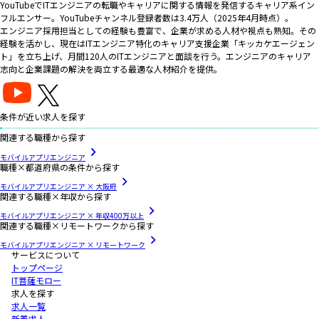
YouTubeでITエンジニアの転職やキャリアに関する情報を発信するキャリア系イン
フルエンサー。YouTubeチャンネル登録者数は3.4万人（2025年4月時点）。
エンジニア採用担当としての経験も豊富で、企業が求める人材や視点も熟知。その
経験を活かし、現在はITエンジニア特化のキャリア支援企業「キッカケエージェン
ト」を立ち上げ、月間120人のITエンジニアと面談を行う。エンジニアのキャリア
志向と企業課題の解決を両立する最適な人材紹介を提供。
条件が近い求人を探す
関連する職種から探す
モバイルアプリエンジニア
職種×都道府県の条件から探す
モバイルアプリエンジニア × 大阪府
関連する職種×年収から探す
モバイルアプリエンジニア × 年収400万以上
関連する職種×リモートワークから探す
モバイルアプリエンジニア × リモートワーク
サービスについて
トップページ
IT菩薩モロー
求人を探す
求人一覧
新着求人