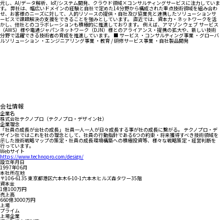
元し、AI/データ解析、IoT/システム開発、クラウド領域×コンサルティングサービスに注力していま
す。 弊社は、幅広いドメインの経験と自社で定めた14分野から構成された重点技術領域を組み合わ
せ、お客様のニーズに対して、人的リソースの提供・自社及び協業先と連携したソリューションサ
ービスで課題解決の支援をできることを強みとしています。 直近では、資本力・ネットワークを活
かし、他社とのコラボレーションも積極的に推進しております。 例えば、アマゾン ウェブ サービス
（AWS）様や電通ジャパンネットワーク（DJN）様とのアライアンス・提携の拡大や、新しい技術
分野で活躍できる技術者の育成を推進しています。 ■ サービス ・コンサルティング事業 ・グローバ
ルソリューション ・エンジニアリング事業 ・教育 / 研修サービス事業 ・自社製品開発
会社情報
企業名
株式会社テクノプロ（テクノプロ・デザイン社）
企業理念
「社員の成長が会社の成長」 社員一人一人が日々成長する事が社の成長に繋がる。 テクノプロ・デ
ザイン社ではこれを社の理念として、社員の行動指針である6つの約束・将来獲得すべき技術領域を
示した技術戦略マップの策定・社員の成長環境構築への積極投資等、様々な戦略策定・経営判断を
行っています。
Webサイト
https://www.technopro.com/design/
設立年月日
1997年06月
本社所在地
〒106-6135 東京都港区六本木6-10-1六本木ヒルズ森タワー35階
資本金
1億100万円
売上高
660億3000万円
上場
プライム
上場企業