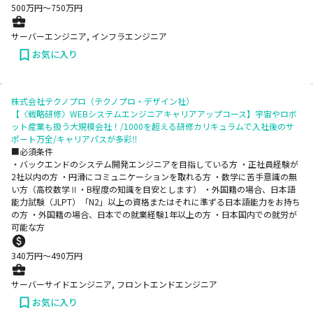
500
万円〜
750
万円
サーバーエンジニア, インフラエンジニア
お気に入り
株式会社テクノプロ（テクノプロ・デザイン社）
【〈戦略研修〉WEBシステムエンジニアキャリアアップコース】宇宙やロボ
ット産業も扱う大規模会社！/1000を超える研修カリキュラムで入社後のサ
ポート万全/キャリアパスが多彩‼
■必須条件
・バックエンドのシステム開発エンジニアを目指している方 ・正社員経験が
2社以内の方 ・円滑にコミュニケーションを取れる方 ・数学に苦手意識の無
い方（高校数学Ⅱ・B程度の知識を目安とします） ・外国籍の場合、日本語
能力試験（JLPT）「N2」以上の資格またはそれに準ずる日本語能力をお持ち
の方 ・外国籍の場合、日本での就業経験1年以上の方 ・日本国内での就労が
可能な方
340
万円〜
490
万円
サーバーサイドエンジニア, フロントエンドエンジニア
お気に入り