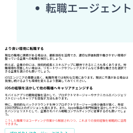
より良い環境に転職する
現在の職場に課題がある場合は、最新技術を活用でき、適切な評価制度や働きやすい環境が
整っている企業への転職を検討しましょう。
例えば、企業の中には、技術的成長とスキルアップに期待できるところも多くあります。労
働環境を改善したい場合は、リモートワークやフレックスタイムなど多様な働き方を選択で
きる企業を選ぶのも良いでしょう。
iOSエンジニアの需要は高く、転職市場では有利な立場にあります。現状に不満がある場合は
我慢し続けるよりも環境を変えるよう意識してみてください。
iOSの経験を活かして他の職種へキャリアチェンジする
モバイルアプリの開発経験を活かして、プロダクトマネージャーやテクニカルエバンジェリ
ストといったキャリアを目指す方法もあります。
特に、技術的なバックグラウンドを持つプロダクトマネージャーは希少価値が高く、年収
1000万円以上のポジションも狙えます。また、Apple製品の専門知識を活かしたテクニカル
エバンジェリストとして、企業のモバイル戦略コンサルティングに従事するのも良いでしょ
う。
こうした職種ではコーディング作業から解放されつつ、これまでの技術経験を戦略的に活用
できます
。