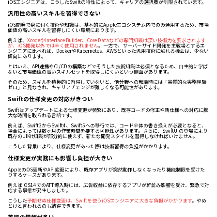
iOSエンジニアは、こうしたSwiftの特性によって、キャリアの選択肢が制限されています。
汎用性の高いスキルを習得できない
iOS開発で身に付く技術や知識は、基本的にAppleエコシステム内でのみ通用するため、市場
価値の高いスキルを習得しにくい環境にあります。
例えば、
XcodeやInterface Builder、Core Dataなどの専門知識は深い技術力を要求されます
が、iOS開発以外では全く使用されません
。一方で、サーバーサイド開発を主戦場とするエ
ンジニアに比べれば、DockerやKubernetes、AWSといった汎用技術に触れる機会は、少ない
傾向にあります。
とはいえ、API連携やCI/CDの構築などでそうした技術知識は必須となるため、自主的に学ば
ないと市場価値の高いスキルセットを取得しにくいという側面があります。
そのため、スキルを積極的に習得していないと、他分野への転職時には「実質的な実務経験
ゼロ」と見なされ、キャリアチェンジが難しくなる可能性があります。
Swiftの仕様変更の対応がきつい
Swiftはアップデートによる仕様変更が頻繁にあり、既存コードの修正や新仕様への対応に膨
大な時間を取られる言語です。
例えば、Swift3からSwift4、Swift5への移行では、コード全体の書き換えが必要となると、
場合によっては数ヶ月の作業時間を要する可能性があります。さらに、SwiftUIの登場により
既存のUIKit知識が部分的に使えず、新たな開発スタイルを習得しなければいけません。
こうした背景により、仕様変更があった際は技術習得の負担がかかります。
仕様変更が実務にも影響し負担が大きい
AppleのOS更新やAPI変更により、既存アプリが突然動作しなくなったり機能制限を受けた
りするケースがあります。
例えばiOS14でのATT導入時には、広告収益に依存するアプリが軒並み影響を受け、緊急で対
応する事態が発生しました。
こうした
予期せぬ仕様変更は、Swiftを使うiOSエンジニアに大きな負担がかかります
。やめ
とけと言われるのも納得できます。
英語の情報が多い