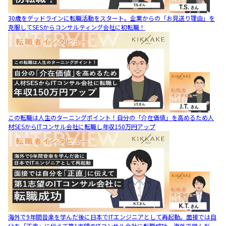
30歳をデッドラインに転職活動をスタート。企業からの「お見送り理由」を
克服してSESからコンサルティング会社に初転職！
この転職は人生のターニングポイント！自分の「介在価値」を高めるため人
材SESからITコンサル会社に転職し年収150万円アップ
海外で9年間音楽を学んだ後に日本でITエンジニアとして再起動。面接では自
分を「正直」に伝えて第1志望のITコンサル会社に転職成功。海外で学んだ