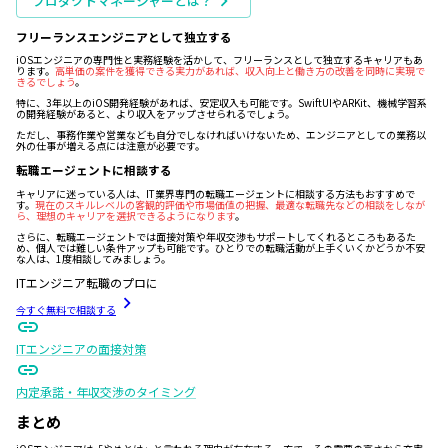
プロダクトマネージャーとは？
フリーランスエンジニアとして独立する
iOSエンジニアの専門性と実務経験を活かして、フリーランスとして独立するキャリアもあ
ります。
高単価の案件を獲得できる実力があれば、収入向上と働き方の改善を同時に実現で
きるでしょう
。
特に、3年以上のiOS開発経験があれば、安定収入も可能です。SwiftUIやARKit、機械学習系
の開発経験があると、より収入をアップさせられるでしょう。
ただし、事務作業や営業なども自分でしなければいけないため、エンジニアとしての業務以
外の仕事が増える点には注意が必要です。
転職エージェントに相談する
キャリアに迷っている人は、IT業界専門の転職エージェントに相談する方法もおすすめで
す。
現在のスキルレベルの客観的評価や市場価値の把握、最適な転職先などの相談をしなが
ら、理想のキャリアを選択できるようになります
。
さらに、転職エージェントでは面接対策や年収交渉もサポートしてくれるところもあるた
め、個人では難しい条件アップも可能です。ひとりでの転職活動が上手くいくかどうか不安
な人は、1度相談してみましょう。
ITエンジニア転職のプロに
今すぐ無料で相談する
ITエンジニアの面接対策
内定承諾・年収交渉のタイミング
まとめ