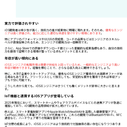
実力で評価されやすい
iOS開発者は希少性が高く、技術力の差が成果物に明確に現れます。そのため、
優秀なエンジ
ニアは高く評価され、能力に応じた適切な待遇を受けやすい環境にあります
。
特にアプリのパフォーマンスやUI/UXの完成度、コードの品質などはエンジニアのスキルレ
ベルが直接反映されるため、エンジニアの開発力は一目瞭然です。
さらに、App Storeでの評価やダウンロード数といった客観的な成果指標もあり、自分の技術
力を数値で証明できる環境が整っている点もメリットと言えます。
年収が高い傾向にある
iOSエンジニアの転職市場は需要が供給を上回っているため、一般的なエンジニアより高い
年収が期待できます
。経験を積むことで、さらなる収入向上に期待できるでしょう。
特に、大手IT企業やスタートアップでは、優秀なiOSエンジニア獲得のため高額オファーがあ
る場合もあります。フリーランスとして独立しても、安定的な案件を獲得できれば年収アッ
プも十分に可能です。
こうした点から見ても、iOSエンジニアはきつくても働くメリットが非常に大きいと言えま
す。
IoT機器と連携するiOSアプリが登場している
2025年現在において、スマートホームやウェアラブルデバイスなどとの連携アプリが急速に
増加しており、iOS開発の活用領域が拡大し続けています。
例えば、スマート家電制御アプリやApple WatchのHealthKitを活用した健康管理アプリ、
CarPlayに対応した車載アプリなどが代表格です。これらの開発ではBluetoothやWi-Fi、NFC
通信など、ハードウェア寄りの知識を習得できます。
IoT分野の成長により、iOSエンジニアはより技術的で付加価値の高い存在になりつつありま
す。