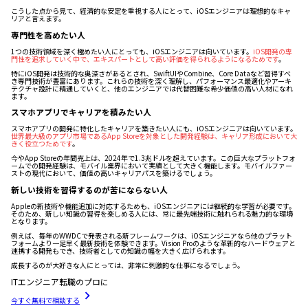
こうした点から見て、経済的な安定を重視する人にとって、iOSエンジニアは理想的なキャ
リアと言えます。
専門性を高めたい人
1つの技術領域を深く極めたい人にとっても、iOSエンジニアは向いています。
iOS開発の専
門性を追求していく中で、エキスパートとして高い評価を得られるようになるためです
。
特にiOS開発は技術的な奥深さがあるとされ、SwiftUIやCombine、Core Dataなど習得すべ
き専門技術が豊富にあります。これらの技術を深く理解し、パフォーマンス最適化やアーキ
テクチャ設計に精通していくと、他のエンジニアでは代替困難な希少価値の高い人材になれ
ます。
スマホアプリでキャリアを積みたい人
スマホアプリの開発に特化したキャリアを築きたい人にも、iOSエンジニアは向いています。
世界最大級のアプリ市場であるApp Storeを対象とした開発経験は、キャリア形成において大
きく役立つためです
。
今やApp Storeの年間売上は、2024年で1.3兆ドルを超えています。この巨大なプラットフォ
ームでの開発経験は、モバイル業界において実績として大きく機能します。モバイルファー
ストの現代において、価値の高いキャリアパスを築けるでしょう。
新しい技術を習得するのが苦にならない人
Appleの新技術や機能追加に対応するためも、iOSエンジニアには継続的な学習が必要です。
そのため、新しい知識の習得を楽しめる人には、常に最先端技術に触れられる魅力的な環境
となります。
例えば、毎年のWWDCで発表される新フレームワークは、iOSエンジニアなら他のプラット
フォームより一足早く最新技術を体験できます。Vision Proのような革新的なハードウェアと
連携する開発もでき、技術者としての知識の幅を大きく広げられます。
成長するのが大好きな人にとっては、非常に刺激的な仕事になるでしょう。
ITエンジニア転職のプロに
今すぐ無料で相談する