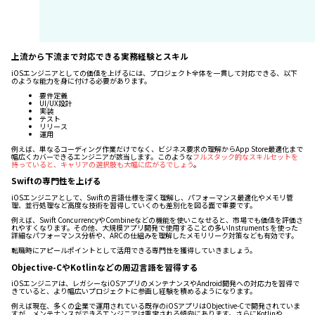
上流から下流まで対応できる実務経験とスキル
iOSエンジニアとしての価値を上げるには、プロジェクト全体を一貫して対応できる、以下
のような能力を身に付ける必要があります。
要件定義
UI/UX設計
実装
テスト
リリース
運用
例えば、単なるコーディング作業だけでなく、ビジネス要求の理解からApp Store最適化まで
幅広くカバーできるエンジニアが該当します。このような
フルスタック的なスキルセットを
持っていると、キャリアの選択肢も大幅に広がるでしょう
。
Swiftの専門性を上げる
iOSエンジニアとして、Swiftの言語仕様を深く理解し、パフォーマンス最適化やメモリ管
理、並行処理など高度な技術を習得していくのも差別化を図る面で重要です。
例えば、Swift ConcurrencyやCombineなどの機能を使いこなせると、市場でも価値を評価さ
れやすくなります。その他、大規模アプリ開発で使用することの多いInstruments を使った
詳細なパフォーマンス分析や、ARCの仕組みを理解したメモリリーク対策なども有効です。
転職時にアピールポイントとして活用できる専門性を獲得していきましょう。
Objective-CやKotlinなどの周辺言語を習得する
iOSエンジニアは、レガシーなiOSアプリのメンテナンスやAndroid開発への対応力を習得で
きていると、より幅広いプロジェクトに参画し経験を積めるようになります。
例えば現在、多くの企業で運用されている既存のiOSアプリはObjective-Cで開発されていま
すが、メンテナンスができるエンジニアは重宝される傾向にあります。さらにKotlinや