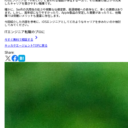
iOSエンジニアは「やめとけ」と言われる理由が存在する一方で、その需要の高さから充実
したキャリアを築きやすい職種です。
確かに、Swiftの汎用性の低さや頻繁な仕様変更、英語情報への依存など、多くの課題はあり
ます。しかし、高年収になりやすかったり、Apple製品の安定した需要があったりと、他職
種では得難いメリットも豊富に存在します。
今回紹介した内容を参考に、iOSエンジニアとしてどのようなキャリアを歩みたいのか検討
してみてください。
ITエンジニア転職のプロに
今すぐ無料で相談する
キッカケエージェントTOPに戻る
Share: