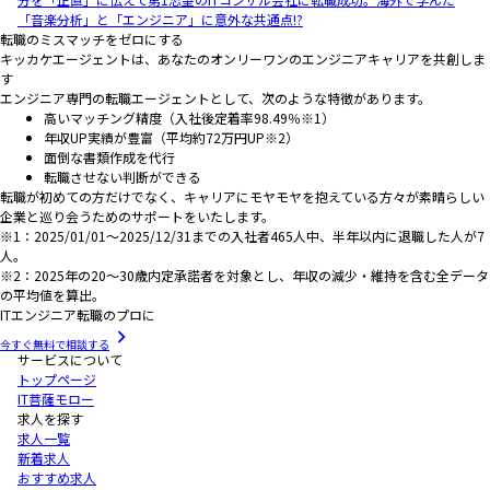
「音楽分析」と「エンジニア」に意外な共通点!?
転職のミスマッチをゼロにする
キッカケエージェントは、あなたのオンリーワンのエンジニアキャリアを共創しま
す
エンジニア専門の転職エージェントとして、次のような特徴があります。
高いマッチング精度（入社後定着率98.49％※1）
年収UP実績が豊富（平均約72万円UP※2）
面倒な書類作成を代行
転職させない判断ができる
転職が初めての方だけでなく、キャリアにモヤモヤを抱えている方々が素晴らしい
企業と巡り会うためのサポートをいたします。
※1：2025/01/01～2025/12/31までの入社者465人中、半年以内に退職した人が7
人。
※2：2025年の20～30歳内定承諾者を対象とし、年収の減少・維持を含む全データ
の平均値を算出。
ITエンジニア転職のプロに
今すぐ無料で相談する
サービスについて
トップページ
IT菩薩モロー
求人を探す
求人一覧
新着求人
おすすめ求人