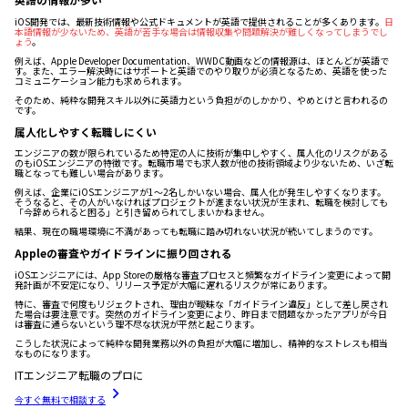
iOS開発では、最新技術情報や公式ドキュメントが英語で提供されることが多くあります。
日
本語情報が少ないため、英語が苦手な場合は情報収集や問題解決が難しくなってしまうでし
ょう
。
例えば、Apple Developer Documentation、WWDC動画などの情報源は、ほとんどが英語で
す。また、エラー解決時にはサポートと英語でのやり取りが必須となるため、英語を使った
コミュニケーション能力も求められます。
そのため、純粋な開発スキル以外に英語力という負担がのしかかり、やめとけと言われるの
です。
属人化しやすく転職しにくい
エンジニアの数が限られているため特定の人に技術が集中しやすく、属人化のリスクがある
のもiOSエンジニアの特徴です。転職市場でも求人数が他の技術領域より少ないため、いざ転
職となっても難しい場合があります。
例えば、企業にiOSエンジニアが1～2名しかいない場合、属人化が発生しやすくなります。
そうなると、その人がいなければプロジェクトが進まない状況が生まれ、転職を検討しても
「今辞められると困る」と引き留められてしまいかねません。
結果、現在の職場環境に不満があっても転職に踏み切れない状況が続いてしまうのです。
Appleの審査やガイドラインに振り回される
iOSエンジニアには、App Storeの厳格な審査プロセスと頻繁なガイドライン変更によって開
発計画が不安定になり、リリース予定が大幅に遅れるリスクが常にあります。
特に、審査で何度もリジェクトされ、理由が曖昧な「ガイドライン違反」として差し戻され
た場合は要注意です。突然のガイドライン変更により、昨日まで問題なかったアプリが今日
は審査に通らないという理不尽な状況が平然と起こります。
こうした状況によって純粋な開発業務以外の負担が大幅に増加し、精神的なストレスも相当
なものになります。
ITエンジニア転職のプロに
今すぐ無料で相談する