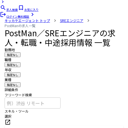
求人検索
お気に入り
ログイン
無料相談
キッカケエージェント
トップ
SREエンジニア
PostManの求人一覧
PostMan／SREエンジニアの求
人・転職・中途採用情報 一覧
勤務地
指定なし
職種
指定なし
年収
指定なし
業種
指定なし
詳細条件
フリーワード検索
スキル・ツール
選択