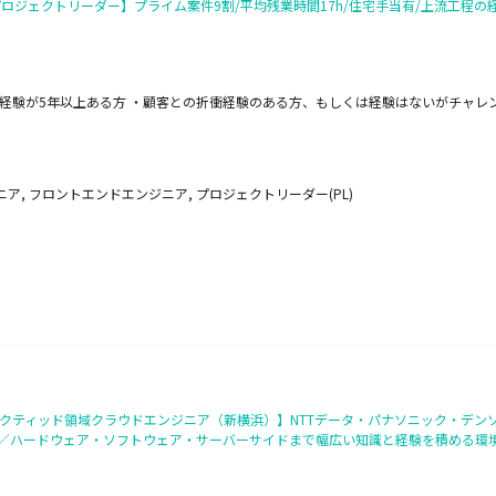
ロジェクトリーダー】プライム案件9割/平均残業時間17h/住宅手当有/上流工程の経験
経験が5年以上ある方 ・顧客との折衝経験のある方、もしくは経験はないがチャレ
ア, フロントエンドエンジニア, プロジェクトリーダー(PL)
クティッド領域クラウドエンジニア（新横浜）】NTTデータ・パナソニック・デン
り／ハードウェア・ソフトウェア・サーバーサイドまで幅広い知識と経験を積める環境