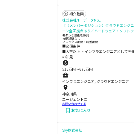
紹介動画
株式会社NTTデータMSE
【〈メンバーポジション〉クラウドエンジニ
ーン全国拠点あり／ハードウェア・ソフトウ
モダンな技術を採用
技術試験なし
フレックス出勤・時差出勤
■必須条件
■大卒以上 ・インフラエンジニアとして開発
の知見
515
万円〜
675
万円
インフラエンジニア, クラウドエンジニア
神奈川県
エージェントに
お問い合わせする
お気に入り
Sky株式会社