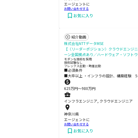
エージェントに
お問い合わせする
お気に入り
紹介動画
株式会社NTTデータMSE
【〈リーダーポジション〉クラウドエンジニ
ーン全国拠点あり／ハードウェア・ソフトウ
モダンな技術を採用
技術試験なし
フレックス出勤・時差出勤
■必須条件
■大卒以上 ・インフラの設計、構築経験 5
625
万円〜
980
万円
インフラエンジニア, クラウドエンジニア
神奈川県
エージェントに
お問い合わせする
お気に入り