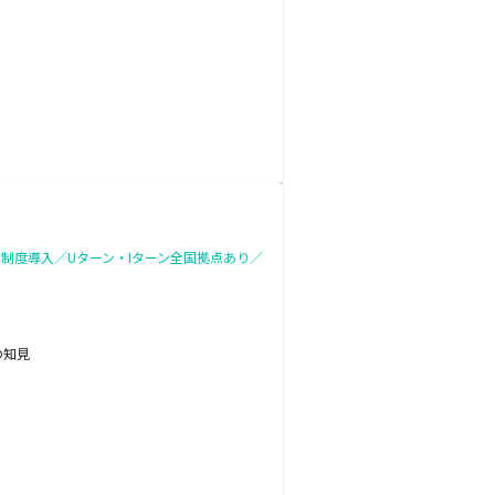
制度導入／Uターン・Iターン全国拠点あり／
の知見