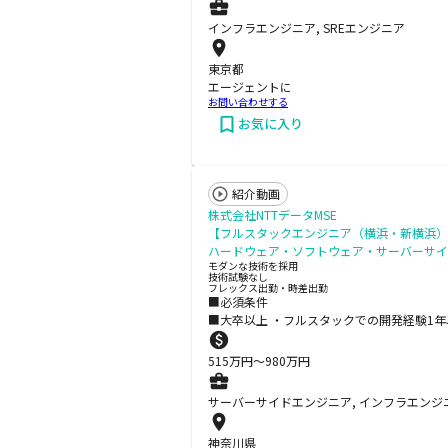
インフラエンジニア, SREエンジニア
東京都
エージェントに
お問い合わせする
お気に入り
紹介動画
株式会社NTTデータMSE
【フルスタックエンジニア（横浜・新横浜）
ハードウェア・ソフトウェア・サーバーサイ
モダンな技術を採用
技術試験なし
フレックス出勤・時差出勤
■必須条件
■大卒以上 ・フルスタックでの開発経験1年以上
515
万円〜
980
万円
サーバーサイドエンジニア, インフラエンジ
神奈川県