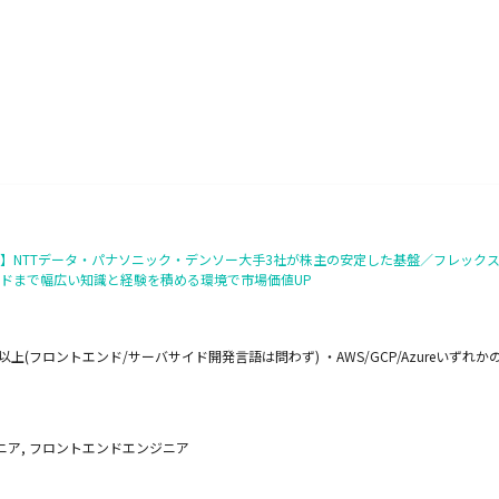
】NTTデータ・パナソニック・デンソー大手3社が株主の安定した基盤／フレックス
ドまで幅広い知識と経験を積める環境で市場価値UP
(フロントエンド/サーバサイド開発言語は問わず) ・AWS/GCP/Azureいずれか
ニア, フロントエンドエンジニア