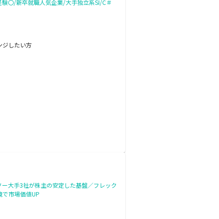
〇/新卒就職人気企業/大手独立系SI/C＃
ンジしたい方
ソー大手3社が株主の安定した基盤／フレック
で市場価値UP