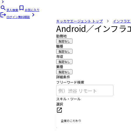
求人検索
お気に入り
ログイン
無料相談
キッカケエージェント
トップ
インフラエ
Android／イン
勤務地
指定なし
職種
指定なし
年収
指定なし
業種
指定なし
詳細条件
フリーワード検索
スキル・ツール
選択
企業のこだわり