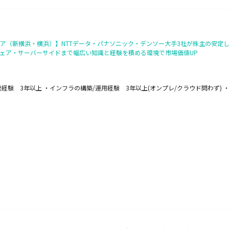
ア（新横浜・横浜）】NTTデータ・パナソニック・デンソー大手3社が株主の安定し
ェア・サーバーサイドまで幅広い知識と経験を積める環境で市場価値UP
経験 3年以上 ・インフラの構築/運用経験 3年以上(オンプレ/クラウド問わず) 