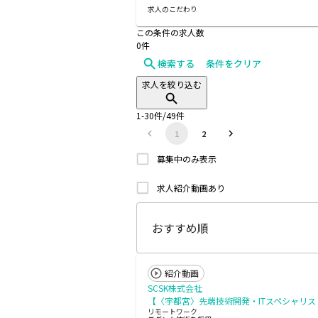
求人のこだわり
この条件の求人数
0
件
検索する
条件をクリア
求人を絞り込む
1
-
30
件/
49
件
1
2
募集中のみ表示
求人紹介動画あり
紹介動画
SCSK株式会社
【〈宇都宮〉先端技術開発・ITスペシャリス
リモートワーク