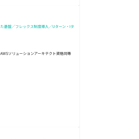
た基盤／フレックス制度導入／Uターン・Iタ
・AWSソリューションアーキテクト資格同等