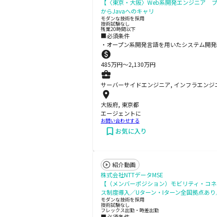
【〈東京・大阪〉Web系開発エンジニア プ
からJavaへのキャリ
モダンな技術を採用
技術試験なし
残業20時間以下
■必須条件
・オープン系開発言語を用いたシステム開発
485
万円〜
2,130
万円
サーバーサイドエンジニア, インフラエンジニ
大阪府, 東京都
エージェントに
お問い合わせする
お気に入り
紹介動画
株式会社NTTデータMSE
【（メンバーポジション）モビリティ・コネ
ス制度導入／Uターン・Iターン全国拠点あ
モダンな技術を採用
技術試験なし
フレックス出勤・時差出勤
■必須条件