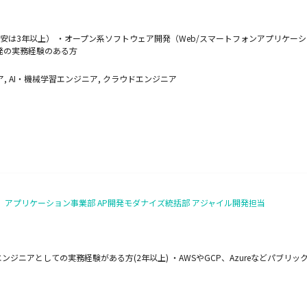
は3年以上） ・オープン系ソフトウェア開発（Web/スマートフォンアプリケーショ
発の実務経験のある方
, AI・機械学習エンジニア, クラウドエンジニア
】アプリケーション事業部 AP開発モダナイズ統括部 アジャイル開発担当
ンジニアとしての実務経験がある方(2年以上) ・AWSやGCP、Azureなどパブ