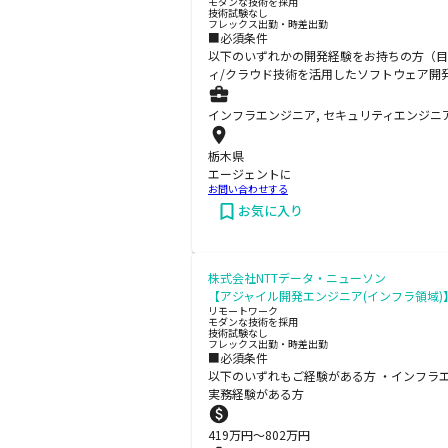
モダンな技術を採用
技術試験なし
フレックス出勤・時差出勤
■必須条件
以下のいずれかの開発経験をお持ちの方（目安
ィ/クラウド技術を活用したソフトウェア開
インフラエンジニア, セキュリティエンジニア
栃木県
エージェントに
お問い合わせする
お気に入り
株式会社NTTデータ・ニューソン
【アジャイル開発エンジニア(インフラ領域)
リモートワーク
モダンな技術を採用
技術試験なし
フレックス出勤・時差出勤
■必須条件
以下のいずれもご経験がある方 ・インフラエ
実務経験がある方
419
万円〜
802
万円