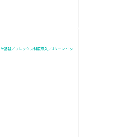
た基盤／フレックス制度導入／Uターン・Iタ