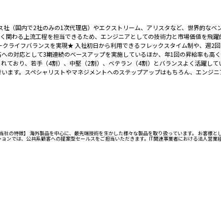
ス社（国内で2社のみの1次代理店）やエクストリーム、アリスタなど、世界的なベ
深く関わる上流工程を担当できるため、エンジニアとしての技術力と市場価値を飛躍
ークライフバランスを実現★ 入社初日から利用できるフレックスタイム制や、週2
高への対応として3期連続のベースアップを実施しているほか、年1回の昇給率も高く
されており、若手（4割）、中堅（2割）、ベテラン（4割）とバランスよく活躍して
を行います。スペシャリストやマネジメントへのステップアップはもちろん、エンジ
す) 【当社の特徴】 海外製品を中心に、最先端技術を生かした様々な製品を取り扱っています。 お客
ションでは、公共系顧客への提案型セールスをご担当いただきます。IT関連事業者における法人営業