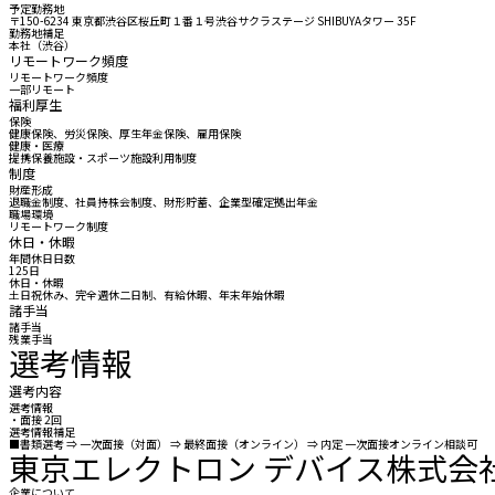
予定勤務地
〒150-6234 東京都渋谷区桜丘町１番１号渋谷サクラステージ SHIBUYAタワー 35F
勤務地補足
本社（渋谷）
リモートワーク頻度
リモートワーク頻度
一部リモート
福利厚生
保険
健康保険、労災保険、厚生年金保険、雇用保険
健康・医療
提携保養施設・スポーツ施設利用制度
制度
財産形成
退職金制度、社員持株会制度、財形貯蓄、企業型確定拠出年金
職場環境
リモートワーク制度
休日・休暇
年間休日日数
125日
休日・休暇
土日祝休み、完全週休二日制、有給休暇、年末年始休暇
諸手当
諸手当
残業手当
選考情報
選考内容
選考情報
・面接 2回
選考情報補足
■書類選考 ⇒ 一次面接（対面） ⇒ 最終面接（オンライン） ⇒ 内定 一次面接オンライン相談可
東京エレクトロン デバイス株式会
企業について