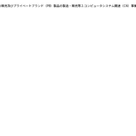
の販売及びプライベートブランド（PB）製品の製造・販売等 2.コンピュータシステム関連（CN）