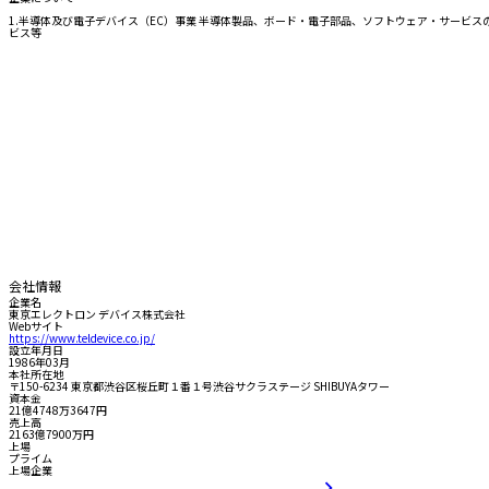
1.半導体及び電子デバイス（EC）事業 半導体製品、ボード・電子部品、ソフトウェア・サービス
ビス等
会社情報
企業名
東京エレクトロン デバイス株式会社
Webサイト
https://www.teldevice.co.jp/
設立年月日
1986年03月
本社所在地
〒150-6234 東京都渋谷区桜丘町１番１号渋谷サクラステージ SHIBUYAタワー
資本金
21億4748万3647円
売上高
2163億7900万円
上場
プライム
上場企業