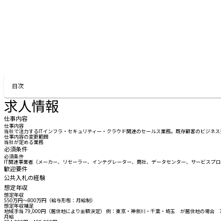
目次
求人情報
仕事内容
仕事内容
当社で注力するITインフラ・セキュリティー・クラウド関連のセールス業務。既存顧客のビジネ
仕事内容の変更範囲
当社が定める業務
必須条件
必須条件
IT関連事業者（メーカー、リセーラー、インテグレーター、商社、データセンター、サービスプ
歓迎要件
公共入札の経験
想定年収
想定年収
550万円〜800万円（給与形態：月給制）
想定年収補足
地域手当 79,000円（居住地により金額決定） 例：東京・神奈川・千葉・埼玉 が居住地の場合 79
月給