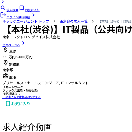
求人検索
お気に入り
ログイン
無料相談
キッカケエージェント
トップ
東京都の求人一覧
【本社(渋谷)】IT
【本社(渋谷)】IT製品（公共
東京エレクトロン デバイス株式会社
企業ページへ
年収
550万円〜800万円
勤務地
東京都
職種
プリセールス・セールスエンジニア, ITコンサルタント
リモートワーク
フレックス出勤・時差出勤
技術試験なし
この求人にお問い合わせする
お気に入り
求人紹介動画
お問い合わせする