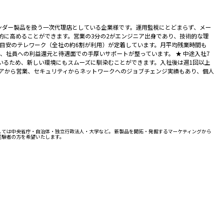
ンダー製品を扱う一次代理店としている企業様です。運用監視にとどまらず、メー
的に高めることができます。営業の3分の2がエンジニア出身であり、技術的な理
回目安のテレワーク（全社の約6割が利用）が定着しています。月平均残業時間も
、社員への利益還元と待遇面での手厚いサポートが整っています。 ★ 中途入社7
いるため、新しい環境にもスムーズに馴染むことができます。入社後は週1回以上
ニアから営業、セキュリティからネットワークへのジョブチェンジ実績もあり、個人
様としては中央省庁・自治体・独立行政法人・大学など。 新製品を開拓・発掘するマーケティングから
経験者の方を希望いたします。