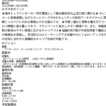
294,000円〜459,000円
基本給
215,000円〜380,000円
おすすめポイント
★海外トップベンダーの一次代理店として最先端技術の上流工程に携わる★ タレ
カーと直接連携しながらネットワークやAIセキュリティの技術アーキテクチャに
解とリスペクトがある環境も大きな強みです。 ★手厚い還元と柔軟な働き方でワ
21.3時間と落ち着いており、プライベートと両立しやすい環境です。また、物価
割の馴染みやすい環境と広がるキャリアパス★ 組織の約7割が中途採用者で構成
の勉強会を実施し、月2回の1on1ミーティングできめ細やかにフォローアップ
の志向に合わせた長期的なキャリア形成が可能です。
ポジション
職種
・プリセールス・セールスエンジニア ・ITコンサルタント
配属先
部署名
【ITソリューション部門】 公共システム営業部
部署の特徴・業務環境
【ポジション】CN営業本部 総勢110名 公共システム営業部 (公共系顧客担当の配属となりま
製品販売、技術提案・システム構築・ 保守サポートまで社内で一環して行っております。 本ポジ
雇用形態
雇用形態
正社員
試用期間
あり（6ヶ月）
勤務形態
勤務形態
フレックスタイム制
就業時間
9:00〜17:30
コアタイム
11:00〜16:00
予定勤務地