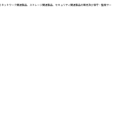
事業 ネットワーク関連製品、ストレージ関連製品、セキュリティ関連製品の販売及び保守・監視サー