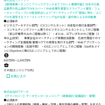
【新規事業～エンジニアバックグランドまでフロント業務可能】日本の化粧
品業界の売上高約75%をカバー！Web系案件豊富なクライアント属性／フュ
ーチャーグループとの経営統合により"マーケティング×IT"領域に特化／ユニ
クロを運営するファーストリテイリング社の社長・副代表による共同創業
■必須条件
ビジネスアーキテクト部門/（CXコンサルタント）伴走型の実行支援部門：
・コンサルティングファーム等でのビジネスコンサルタントとしてのご経験
（官公庁業界のみのご経験は除く） ・または、以下いずれかのご経験（3
年以上目安） 事業会社のマーケティング実務担当経験 広告代理店でのマ
ーケティング支援経験 業務×ITでの実現を実行する部門 ・Webアプリケーシ
ョンの開発経験（言語不問） ・iOSエンジニアとしてのご経験（Swiftをメイ
ンにObjective-C等iOSエンジニアとしてのご経験）
600
万円〜
2,000
万円
その他(エンジニア以外)
お気に入り
株式会社NTTデータ
【テクノロジー】データセンターエンジニア（建築設計/設備設計・管理）
■必須条件
・5年以上の実務経験（建築・機械・空調・電気設備の構築・管理）を有する