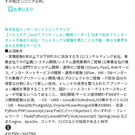
その他(エンジニア以外)
お気に入り
株式会社インターネットイニシアティブ
【ヘルスケア_SaaSアプリケーション開発リーダー】日本で初めてインター
ネットを始めた会社／フルスタックな経験を積むことも可能／様々な業界を
支える多様なサービス
■必須条件
・実務経験6年以上で以下何れかに該当する方 (1)コンサルティング会社、事
業会社でのIT企画/システム開発/システム運用業務のご経験 (2)事業会社の情
報システム部門でのシステム開発・運用のご経験 (3)SaaS, PaaS, Webサービ
ス, インターネットサービスの開発・運用の経験 (4)Sier、HW・SWベンダー
での業務アプリケーション開発/導入プロジェクトのご経験 ・IT技術 自分の
得意な分野において新しい技術、トレンドの思想を取り入れたアプリケーシ
ョン構成を策定することができ、設計・ソースコード・テストケースのレビ
ューが可能なレベルであること。 受託開発/サービス提供問わずWEBサービ
ス開発経験は必須。 ・OS ：UNIX・Linux系OS/Android,iOS等のモバイルOS
・DB ：MariaDB/PostgreSQL/Oracle/Hbase/MongoDB等のDBMS ・言語 ：
Python/PHP/Javascript/Java/Perl/C/C++/Objective C のいずれか ・フレー
ムワーク ：Flask(Python)/Laravel(PHP)/Vue(Javascript) /Spring(Java) など
またnginx、Apache、コンテナ、CI/CDなどの知見があると尚可
430
万円〜
900
万円