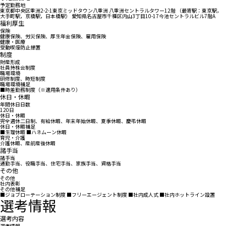
予定勤務地
東京都中央区重洲2-2-1東京ミッドタウン八重洲 八重洲セントラルタワー12階 （最寄駅：東京駅，
大手町駅，京橋駅，日本橋駅） 愛知県名古屋市千種区内山3丁目10-17今池セントラルビル7階A
福利厚生
保険
健康保険、労災保険、厚生年金保険、雇用保険
健康・医療
受動喫煙防止措置
制度
財産形成
社員持株会制度
職場環境
研修制度、時短制度
職場環境補足
■時差勤務制度（※適用条件あり）
休日・休暇
年間休日日数
120日
休日・休暇
完全週休二日制、有給休暇、年末年始休暇、夏季休暇、慶弔休暇
休日・休暇補足
■生理休暇 ■ハネムーン休暇
育児・介護
介護休暇、産前産後休暇
諸手当
諸手当
通勤手当、役職手当、住宅手当、家族手当、資格手当
その他
その他
社内表彰
その他補足
■ジョブローテーション制度 ■フリーエージェント制度 ■社内成人式 ■社内ホットライン設置
選考情報
選考内容
選考情報