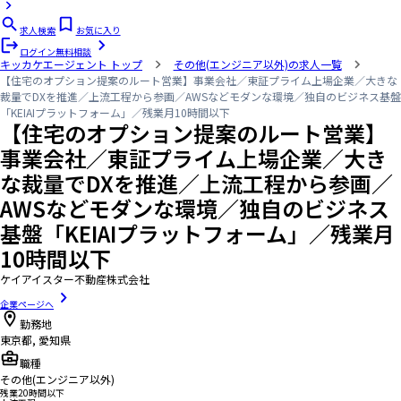
求人検索
お気に入り
ログイン
無料相談
キッカケエージェント
トップ
その他(エンジニア以外)の求人一覧
【住宅のオプション提案のルート営業】事業会社／東証プライム上場企業／大きな
裁量でDXを推進／上流工程から参画／AWSなどモダンな環境／独自のビジネス基盤
「KEIAIプラットフォーム」／残業月10時間以下
【住宅のオプション提案のルート営業】
事業会社／東証プライム上場企業／大き
な裁量でDXを推進／上流工程から参画／
AWSなどモダンな環境／独自のビジネス
基盤「KEIAIプラットフォーム」／残業月
10時間以下
ケイアイスター不動産株式会社
企業ページへ
勤務地
東京都, 愛知県
職種
その他(エンジニア以外)
残業20時間以下