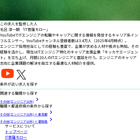
この求人を監修した人
毛呂 淳一朗 「IT菩薩モロー」
YouTubeでITエンジニアの転職やキャリアに関する情報を発信するキャリア系イン
フルエンサー。YouTubeチャンネル登録者数は3.4万人（2025年4月時点）。
エンジニア採用担当としての経験も豊富で、企業が求める人材や視点も熟知。その
経験を活かし、現在はITエンジニア特化のキャリア支援企業「キッカケエージェン
ト」を立ち上げ、月間120人のITエンジニアと面談を行う。エンジニアのキャリア
志向と企業課題の解決を両立する最適な人材紹介を提供。
条件が近い求人を探す
関連する職種から探す
その他(エンジニア以外)
職種×都道府県の条件から探す
その他(エンジニア以外) × 東京都
その他(エンジニア以外) × 愛知県
サービスについて
トップページ
IT菩薩モロー