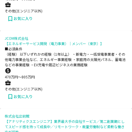
その他(エンジニア以外)
お気に入り
JCOM株式会社
【エネルギーサービス開発（電力事業）｜メンバー（東京）】
■必須条件
（経験） 以下いずれかの経験（1年以上） ・新電力・一括受電事業者・その
他電力事業会社など、エネルギー事業経験 ・家庭用の太陽光パネル、蓄電池
などの事業経験 ・EV充電や周辺ビジネスの業務経験
470
万円〜
805
万円
その他(エンジニア以外)
お気に入り
株式会社出前館
【アナリティクスエンジニア】業界最大手の自社サービス／第二創業期とし
てスピード感を持って成長中／リモートワーク・裁量労働制など柔軟な働き
方が可能