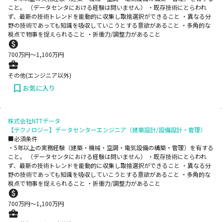
こと。 （データセンタにおける経験は問いません） ・既存技術にとらわれ
ず、最新の技術トレンドを能動的に収集し取捨選択ができること ・異なる分
野の技術であっても知識を吸収していこうとする意欲があること ・多角的な
視点で物事を捉えられること ・折衝力/調整力があること
700
万円〜
1,100
万円
その他(エンジニア以外)
お気に入り
株式会社NTTデータ
【テクノロジー】データセンターエンジニア（建築設計/設備設計・管理）
■必須条件
・5年以上の実務経験（建築・機械・空調・電気設備の構築・管理）を有する
こと。 （データセンタにおける経験は問いません） ・既存技術にとらわれ
ず、最新の技術トレンドを能動的に収集し取捨選択ができること ・異なる分
野の技術であっても知識を吸収していこうとする意欲があること ・多角的な
視点で物事を捉えられること ・折衝力/調整力があること
700
万円〜
1,100
万円