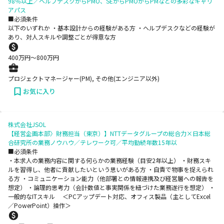
98％以上／ヘルプデスクからPMO、SEからPMOからPMなどの多彩なキャリ
アパス
■必須条件
以下のいずれか ・基本設計からの経験がある方 ・ヘルプデスクなどの経験が
あり、対人スキルや調整ごとが得意な方
400
万円〜
800
万円
プロジェクトマネージャー(PM), その他(エンジニア以外)
お気に入り
株式会社JSOL
【経営企画本部〉財務担当（東京）】NTTデータグループの総合力×日本総
合研究所の業務ノウハウ／テレワーク可／平均勤続年数15年以
■必須条件
・本求人の業務内容に関する何らかの業務経験（目安2年以上） ・財務スキ
ルを習得し、他者に貢献したいという思いがある方 ・自責で物事を捉えられ
る方 ・コミュニケーション能力（他部署との情報連携及び経営層への報告を
想定） ・論理的思考力（会計数値と事実関係を紐づけた業務遂行を想定） ・
一般的なITスキル ＜PCアップデート対応、オフィス製品（主としてExcel
／PowerPoint）操作＞