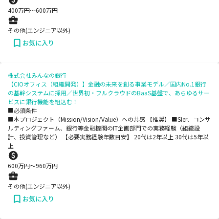
400
万円〜
600
万円
その他(エンジニア以外)
お気に入り
株式会社みんなの銀行
【CIOオフィス（組織開発）】金融の未来を創る事業モデル／国内No.1銀行
の基幹システムに採用／世界初・フルクラウドのBaaS基盤で、あらゆるサー
ビスに銀行機能を組込む！
■必須条件
■本プロジェクト（Mission/Vision/Value）への共感 【推奨】 ■SIer、コンサ
ルティングファーム、銀行等金融機関のIT企画部門での実務経験（組織設
計、投資管理など） 【必要実務経験年数目安】 20代は2年以上 30代は5年以
上
600
万円〜
960
万円
その他(エンジニア以外)
お気に入り