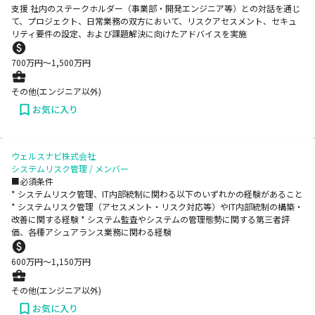
支援 社内のステークホルダー（事業部・開発エンジニア等）との対話を通じ
て、プロジェクト、日常業務の双方において、リスクアセスメント、セキュ
リティ要件の設定、および課題解決に向けたアドバイスを実施
700
万円〜
1,500
万円
その他(エンジニア以外)
お気に入り
ウェルスナビ株式会社
システムリスク管理 / メンバー
■必須条件
* システムリスク管理、IT内部統制に関わる以下のいずれかの経験があること
* システムリスク管理（アセスメント・リスク対応等）やIT内部統制の構築・
改善に関する経験 * システム監査やシステムの管理態勢に関する第三者評
価、各種アシュアランス業務に関わる経験
600
万円〜
1,150
万円
その他(エンジニア以外)
お気に入り