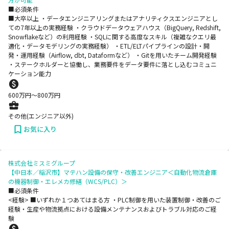
■必須条件
■大卒以上 ・データエンジニアリングまたはアナリティクスエンジニアとし
ての7年以上の実務経験 ・クラウドデータウェアハウス（BigQuery, Redshift,
Snowflakeなど）の利用経験 ・SQLに関する高度なスキル（複雑なクエリ最
適化・データモデリングの実務経験） ・ETL/ELTパイプラインの設計・開
発・運用経験（Airflow, dbt, Dataformなど） ・Gitを用いたチーム開発経験
・ステークホルダーと協働し、業務要件をデータ要件に落とし込むコミュニ
ケーション能力
600
万円〜
800
万円
その他(エンジニア以外)
お気に入り
株式会社ミスミグループ
【中日本／稲沢市】マテハン設備の保守・改善エンジニア＜自動化物流倉庫
の機器制御・エレメカ修繕（WCS/PLC）＞
■必須条件
<経験> ■いずれか１つあてはまる方 ・PLC制御を用いた装置制御・改善のご
経験​ ・生産や物流拠点における設備メンテナンスおよびトラブル対応のご経
験