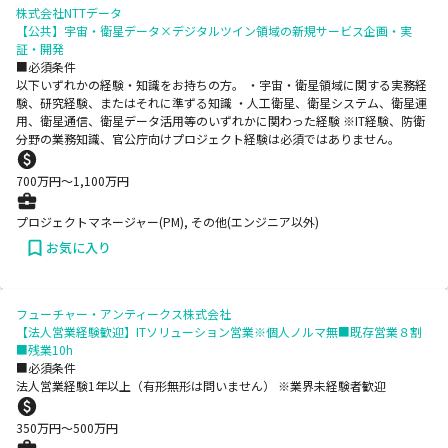
株式会社NTTデータ
【公共】宇宙・衛星データ×デジタルツイン領域の新規サービス企画・実
証・開発
■必須条件
以下いずれかの経験・知識をお持ちの方。 ・宇宙・衛星領域に関する実務経
験、研究経験、またはそれに準ずる知識 ・人工衛星、衛星システム、衛星運
用、衛星通信、衛星データ活用等のいずれかに関わった経験 ※IT経験、防衛
分野の業務知識、官公庁向けプロジェクト経験は必須ではありません。
700
万円〜
1,100
万円
プロジェクトマネージャー(PM), その他(エンジニア以外)
お気に入り
フューチャー・アンティークス株式会社
【法人営業経験歓迎】ITソリューション営業※個人ノルマ無■既存営業８割
■残業10h
■必須条件
法人営業経験1年以上（有形無形は問いません） ※業界未経験者歓迎
350
万円〜
500
万円