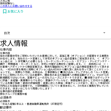
上流工程
技術試験なし
この求人にお問い合わせする
お気に入り
お問い合わせする
目次
求人情報
仕事内容
仕事内容
当社の新築住宅をご契約いただいたお客様に対して、追加工事（オプション）の提案をする業務を
お任せします。 当社のルート営業として住宅のオプション品の営業をご担当頂きます。 ＜ オプシ
ョン品とは ＞ 住宅購入に必要となる ・カーテン/カーテンレール ・エアコン ・テレビアンテナ ・
網戸 ・照明器具 ・カーポート など、住宅に付随する商材をご提案します。 ＜ 具体的には ＞ ・
お客様へアポイントから販促営業又は、販売代理店向けにオプション品の販促営業を行って頂きま
す。 ・KEIAIの家を販売と同時にオプション品もKEIAIから購入頂く流れを作って頂くことがミッシ
ョンです。 ・見積もり作成、お申込み、工事依頼など ■ 飛び込み・テレアポなしの「ルート営業」
すでにご契約いただいているお客様や、関係性のある代理店様への販促活動がメイン。ゼロからの
新規開拓ではないため、営業デビューの方もスムーズにスタートできます。 ■ 頑張りはダイレクト
に評価！ 未経験・異業種からでも安心： 飲食やアパレルなど、接客経験を活かして20代から活躍し
ている先輩が多数！ 納得の評価制度： 成果に応じた昇給・昇格チャンスがあり、若くして年収500
万円以上を目指せる環境です。 ※研修期間について※ 東京本社にて、3か月ほど業務を学んでいた
だきます。 住まいはこちらで用意いたします！
仕事内容の変更範囲
弊社グループの業務全般
必須条件
必須条件
・社会人経験1年以上 ・普通自動車運転免許（AT限定可）
歓迎要件