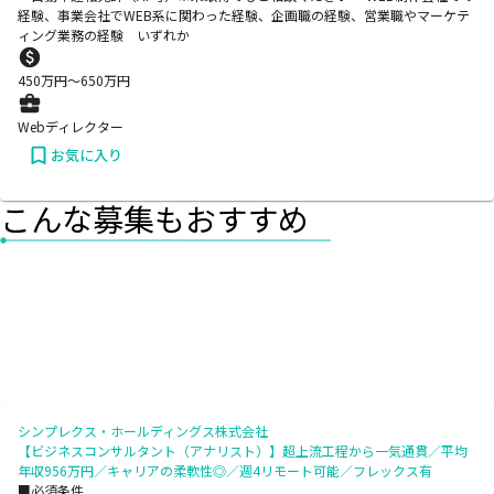
経験、事業会社でWEB系に関わった経験、企画職の経験、営業職やマーケテ
ィング業務の経験 いずれか
450
万円〜
650
万円
Webディレクター
お気に入り
こんな募集もおすすめ
シンプレクス・ホールディングス株式会社
【ビジネスコンサルタント（アナリスト）】超上流工程から一気通貫／平均
年収956万円／キャリアの柔軟性◎／週4リモート可能／フレックス有
■必須条件