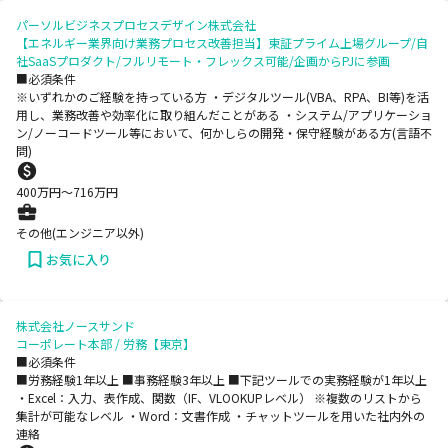
パーソルビジネスプロセスデザイン株式会社
【エネルギー業界向け業務プロセス改善担当】東証プライム上場グループ/自
社SaaSプロダクト/フルリモート・フレックス可能/企画からPJに参画
■必須条件
※いずれかのご経験を持っている方 ・デジタルツール(VBA、RPA、BI等)を活
用し、業務改善や効率化に取り組んだことがある ・システム/アプリケーショ
ン/ノーコードツール等において、何かしらの開発・保守経験がある方(言語不
問)
400
万円〜
716
万円
その他(エンジニア以外)
お気に入り
株式会社ノースサンド
コーポレート本部 / 労務【東京】
■必須条件
■労務経験1年以上 ■事務経験3年以上 ■下記ツールでの実務経験が1年以上
・Excel：入力、表作成、関数（IF、VLOOKUPレベル） ※複数のリストから
集計が可能なレベル ・Word：文書作成 ・チャットツールを用いた社内外の
連絡