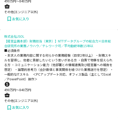
490
万円〜
840
万円
その他(エンジニア以外)
お気に入り
株式会社JSOL
【経営企画本部〉財務担当（東京）】NTTデータグループの総合力×日本総
合研究所の業務ノウハウ／テレワーク可／平均勤続年数15年以
■必須条件
・本求人の業務内容に関する何らかの業務経験（目安2年以上） ・財務スキ
ルを習得し、他者に貢献したいという思いがある方 ・自責で物事を捉えられ
る方 ・コミュニケーション能力（他部署との情報連携及び経営層への報告を
想定） ・論理的思考力（会計数値と事実関係を紐づけた業務遂行を想定） ・
一般的なITスキル ＜PCアップデート対応、オフィス製品（主としてExcel
／PowerPoint）操作＞
490
万円〜
840
万円
その他(エンジニア以外)
お気に入り