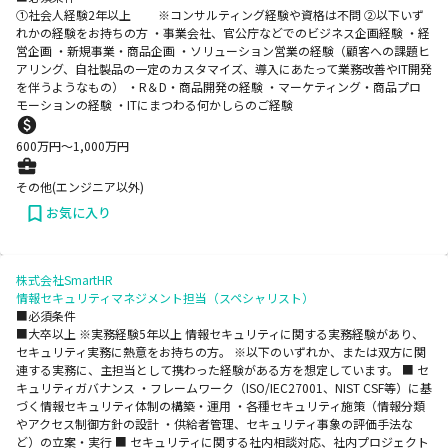
①社会人経験2年以上 ※コンサルティング経験や資格は不問 ②以下いず
れかの経験をお持ちの方 ・事業会社、官公庁などでのビジネス企画経験 ・経
営企画 ・新規事業・商品企画 ・ソリューション営業の経験（顧客への課題ヒ
アリング、自社製品の一定のカスタマイズ、導入にあたって業務改善やIT開発
を伴うようなもの） ・R＆D・商品開発の経験 ・マーケティング・商品プロ
モーションの経験 ・ITにまつわる何かしらのご経験
600
万円〜
1,000
万円
その他(エンジニア以外)
お気に入り
株式会社SmartHR
情報セキュリティマネジメント担当（スペシャリスト）
■必須条件
■大卒以上 ※実務経験5年以上 情報セキュリティに関する実務経験があり、
セキュリティ実務に熱意をお持ちの方。 ※以下のいずれか、または双方に関
連する実務に、主担当として携わった経験がある方を想定しています。 ■ セ
キュリティガバナンス ・フレームワーク（ISO/IEC27001、NIST CSF等）に基
づく情報セキュリティ体制の構築・運用 ・各種セキュリティ施策（情報分類
やアクセス制御方針の設計 ・供給者管理、セキュリティ事象の評価手法な
ど）の立案・実行 ■ セキュリティに関する社内相談対応、社内プロジェクト