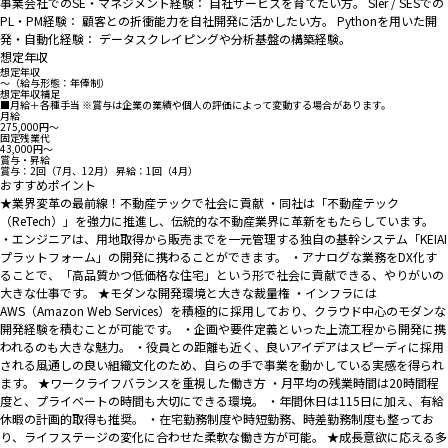
事業会社でのSE・マネジメント経験： 自社サービスを育てたい方。 SIer / SESでの
PL・PM経験： 顧客との折衝能力を自社開発に活かしたい方。 Pythonを用いた開
発・自動化経験： データスクレイピングや分析基盤の構築経験。
想定年収
想定年収
〜（給与形態：年俸制）
想定年収補足
■月給＋各種手当 ※賞与は企業の業績や個人の評価によって変動する場合があります。
月給
275,000円〜
固定残業代
43,000円〜
賞与・昇給
賞与：2回（7月、12月） 昇給：1回（4月）
おすすめポイント
★業界変革の最前線！不動産テックで社会に貢献 ・同社は「不動産テック
（ReTech）」を強力に推進し、伝統的な不動産業界に革新をもたらしています。
・エンジニアは、用地取得から販売までを一元管理する独自の基幹システム「KEIAI
プラットフォーム」の開発に携わることができます。 ・アナログな業務をDX化す
ることで、「高品質かつ低価格な住宅」という形で社会に貢献できる、やりがいの
大きな仕事です。 ★モダンな開発環境と大きな裁量権 ・インフラには
AWS（Amazon Web Services）を積極的に採用しており、クラウド中心のモダンな
開発経験を積むことが可能です。 ・企画や要件定義といった上流工程から開発に携
われるのも大きな魅力。 ・役員との距離も近く、良いアイデアはスピーディに採用
される風通しの良い組織文化のため、自らの手で事業を動かしている実感を得られ
ます。 ★ワークライフバランスを重視した働き方 ・月平均の残業時間は20時間程
度と、プライベートの時間も大切にできる環境。 ・年間休日は115日に加え、有給
休暇の計画的取得も推奨。 ・在宅勤務制度や時短勤務、時差勤務制度も整ってお
り、ライフステージの変化に合わせた柔軟な働き方が可能。 ★成長意欲に応える多