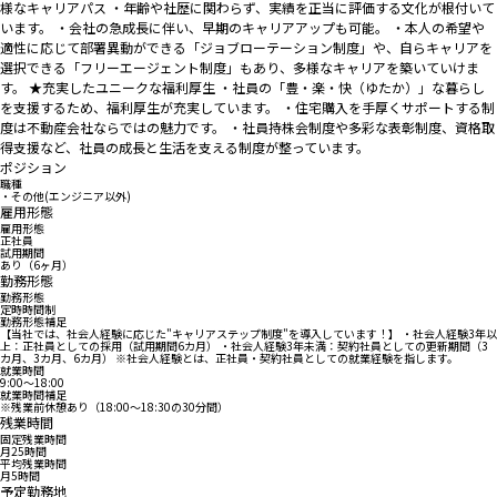
様なキャリアパス ・年齢や社歴に関わらず、実績を正当に評価する文化が根付いて
います。 ・会社の急成長に伴い、早期のキャリアアップも可能。 ・本人の希望や
適性に応じて部署異動ができる「ジョブローテーション制度」や、自らキャリアを
選択できる「フリーエージェント制度」もあり、多様なキャリアを築いていけま
す。 ★充実したユニークな福利厚生 ・社員の「豊・楽・快（ゆたか）」な暮らし
を支援するため、福利厚生が充実しています。 ・住宅購入を手厚くサポートする制
度は不動産会社ならではの魅力です。 ・社員持株会制度や多彩な表彰制度、資格取
得支援など、社員の成長と生活を支える制度が整っています。
ポジション
職種
・その他(エンジニア以外)
雇用形態
雇用形態
正社員
試用期間
あり（6ヶ月）
勤務形態
勤務形態
定時時間制
勤務形態補足
【当社では、社会人経験に応じた"キャリアステップ制度"を導入しています！】 ・社会人経験3年以
上：正社員としての採用（試用期間6カ月） ・社会人経験3年未満：契約社員としての更新期間（3
カ月、3カ月、6カ月） ※社会人経験とは、正社員・契約社員としての就業経験を指します。
就業時間
9:00〜18:00
就業時間補足
※残業前休憩あり（18:00～18:30の30分間）
残業時間
固定残業時間
月25時間
平均残業時間
月5時間
予定勤務地