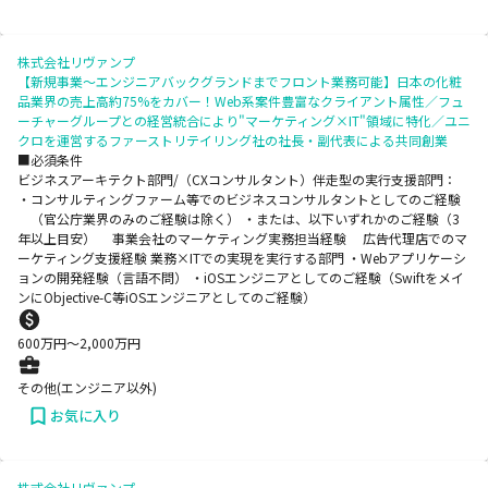
株式会社リヴァンプ
【新規事業～エンジニアバックグランドまでフロント業務可能】日本の化粧
品業界の売上高約75%をカバー！Web系案件豊富なクライアント属性／フュ
ーチャーグループとの経営統合により"マーケティング×IT"領域に特化／ユニ
クロを運営するファーストリテイリング社の社長・副代表による共同創業
■必須条件
ビジネスアーキテクト部門/（CXコンサルタント）伴走型の実行支援部門：
・コンサルティングファーム等でのビジネスコンサルタントとしてのご経験
（官公庁業界のみのご経験は除く） ・または、以下いずれかのご経験（3
年以上目安） 事業会社のマーケティング実務担当経験 広告代理店でのマ
ーケティング支援経験 業務×ITでの実現を実行する部門 ・Webアプリケーシ
ョンの開発経験（言語不問） ・iOSエンジニアとしてのご経験（Swiftをメイ
ンにObjective-C等iOSエンジニアとしてのご経験）
600
万円〜
2,000
万円
その他(エンジニア以外)
お気に入り
株式会社リヴァンプ