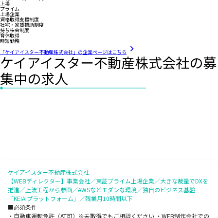
上場
プライム
上場企業
資格取得支援制度
社宅・家賃補助制度
持ち株会制度
育休取得
時短勤務
「ケイアイスター不動産株式会社」の企業ページはこちら
ケイアイスター不動産株式会社の募
集中の求人
ケイアイスター不動産株式会社
【WEBディレクター】事業会社／東証プライム上場企業／大きな裁量でDXを
推進／上流工程から参画／AWSなどモダンな環境／独自のビジネス基盤
「KEIAIプラットフォーム」／残業月10時間以下
■必須条件
・自動車運転免許（AT可）※未取得でもご相談ください ・WEB制作会社での