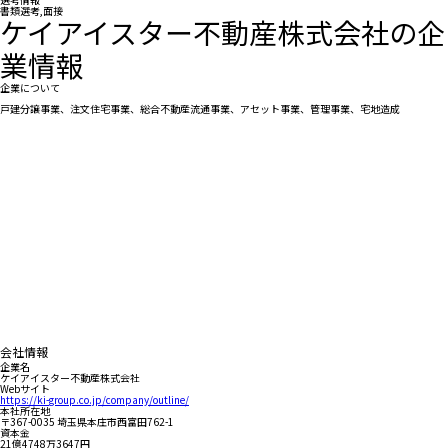
書類選考,面接
ケイアイスター不動産株式会社の企
業情報
企業について
戸建分譲事業、注文住宅事業、総合不動産流通事業、アセット事業、管理事業、宅地造成
会社情報
企業名
ケイアイスター不動産株式会社
Webサイト
https://ki-group.co.jp/company/outline/
本社所在地
〒367-0035 埼玉県本庄市西富田762-1
資本金
21億4748万3647円