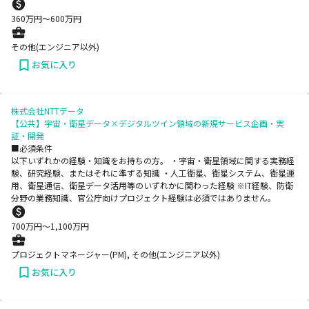
360
万円〜
600
万円
その他(エンジニア以外)
お気に入り
株式会社NTTデータ
【公共】宇宙・衛星データ×デジタルツイン領域の新規サービス企画・実
証・開発
■必須条件
以下いずれかの経験・知識をお持ちの方。 ・宇宙・衛星領域に関する実務経
験、研究経験、またはそれに準ずる知識 ・人工衛星、衛星システム、衛星運
用、衛星通信、衛星データ活用等のいずれかに関わった経験 ※IT経験、防衛
分野の業務知識、官公庁向けプロジェクト経験は必須ではありません。
700
万円〜
1,100
万円
プロジェクトマネージャー(PM), その他(エンジニア以外)
お気に入り