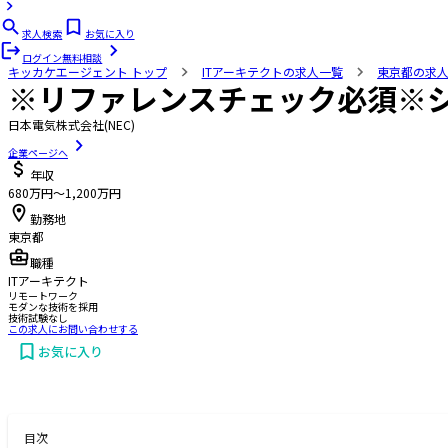
求人検索
お気に入り
ログイン
無料相談
キッカケエージェント
トップ
ITアーキテクトの求人一覧
東京都の求
※リファレンスチェック必須※シ
日本電気株式会社(NEC)
企業ページへ
年収
680万円〜1,200万円
勤務地
東京都
職種
ITアーキテクト
リモートワーク
モダンな技術を採用
技術試験なし
この求人にお問い合わせする
お気に入り
お問い合わせする
目次