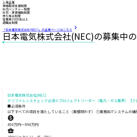
上場企業
資格取得支援制度
社内ベンチャー制度
社宅・家賃補助制度
持ち株会制度
従業員1000名以上
退職金制度
「日本電気株式会社(NEC)」の企業ページはこちら
日本電気株式会社(NEC)の募集中
日本電気株式会社(NEC)
※リファレンスチェック必須※プロジェクトリーダー（電力・ガス業界）【ク
■必須条件
以下すべての項目を満たしていること（業種問わず） ①業務系ITシステムの
450
万円〜
990
万円
プロジェクトリーダー(PL)