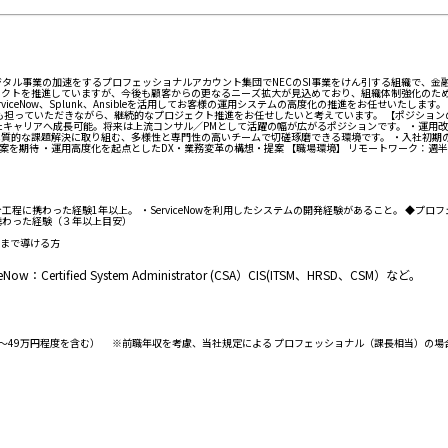
タル事業の加速をするプロフェッショナルアカウント集団でNECのSI事業をけん引する組織で、金融
クトを推進していますが、今後も顧客からの更なるニーズ拡大が見込めており、組織体制強化のための
iceNow、Splunk、Ansibleを活用してお客様の運用システムの高度化の推進をお任せいたします。
規提案も担っていただきながら、継続的なプロジェクト推進をお任せしたいと考えています。 【ポジシ
したキャリアへ成長可能。将来は上流コンサル／PMとして活躍の幅が広がるポジションです。 ・運用
質的な課題解決に取り組む、多様性と専門性の高いチームで切磋琢磨できる環境です。 ・入社初期の
案を期待 ・運用高度化を起点としたDX・業務変革の構想・提案 【職場環境】 リモートワーク：週
携わった経験1年以上。 ・ServiceNowを利用したシステムの開発経験があること。 ◆プロフェッ
携わった経験（３年以上目安）
まで導ける方
ied System Administrator (CSA）CIS(ITSM、HRSD、CSM）など。
5万～49万円程度を含む） ※前職年収を考慮、当社規定による プロフェッショナル（課長相当）の場合 