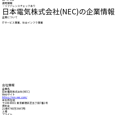
選考情報
・リファレンスチェックあり
日本電気株式会社(NEC)の企業情報
企業について
ITサービス事業、社会インフラ事業
会社情報
企業名
日本電気株式会社(NEC)
Webサイト
https://jpn.nec.com/
本社所在地
〒108-8001 東京都港区芝五丁目7番1号
資本金
21億4748万3647円
上場
プライム