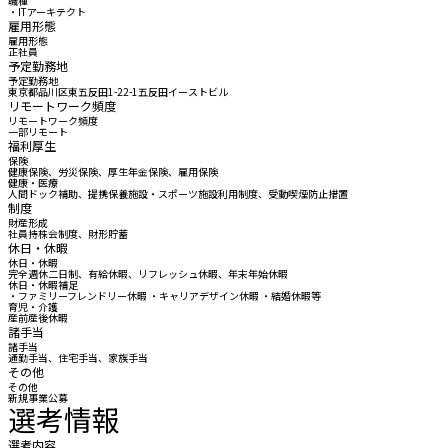
職種
・ITアーキテクト
雇用形態
雇用形態
正社員
予定勤務地
予定勤務地
東京都品川区東五反田1-22-1五反田イーストビル
リモートワーク頻度
リモートワーク頻度
一部リモート
福利厚生
保険
健康保険、労災保険、厚生年金保険、雇用保険
健康・医療
人間ドック補助、提携保養施設・スポーツ施設利用制度、受動喫煙防止措置
制度
財産形成
社員持株会制度、財形貯蓄
休日・休暇
休日・休暇
完全週休二日制、有給休暇、リフレッシュ休暇、年末年始休暇
休日・休暇補足
・ファミリーフレンドリー休暇 ・キャリアデザイン休暇 ・結婚休暇等
育児・介護
産前産後休暇
諸手当
諸手当
通勤手当、住宅手当、家族手当
その他
その他
新規事業公募
選考情報
選考内容