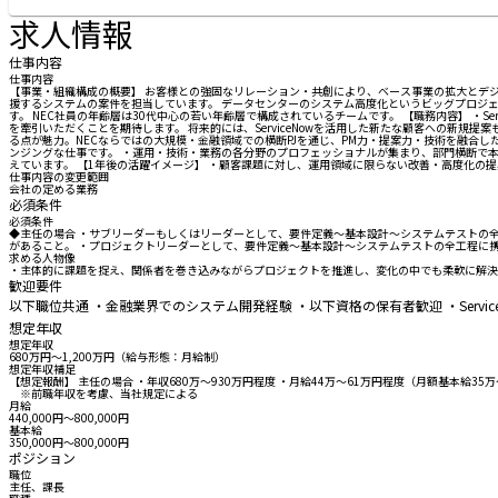
求人情報
仕事内容
仕事内容
【事業・組織構成の概要】 お客様との強固なリレーション・共創により、ベース事業の拡大とデジ
援するシステムの案件を担当しています。 データセンターのシステム高度化というビッグプロジェ
す。 NEC社員の年齢層は30代中心の若い年齢層で構成されているチームです。 【職務内容】 ・Serv
を牽引いただくことを期待します。 将来的には、ServiceNowを活用した新たな顧客への新
る点が魅力。NECならではの大規模・金融領域での横断PJを通じ、PM力・提案力・技術を融合
ンジングな仕事です。 ・運用・技術・業務の各分野のプロフェッショナルが集まり、部門横断で本
えています。 【1年後の活躍イメージ】 ・顧客課題に対し、運用領域に限らない改善・高度化の提
仕事内容の変更範囲
会社の定める業務
必須条件
必須条件
◆主任の場合 ・サブリーダーもしくはリーダーとして、要件定義～基本設計～システムテストの全工程に
があること。 ・プロジェクトリーダーとして、要件定義～基本設計～システムテストの全工程に
求める人物像
・主体的に課題を捉え、関係者を巻き込みながらプロジェクトを推進し、変化の中でも柔軟に解決
歓迎要件
以下職位共通 ・金融業界でのシステム開発経験 ・以下資格の保有者歓迎 ・ServiceNow：Certif
想定年収
想定年収
680万円〜1,200万円（給与形態：月給制）
想定年収補足
【想定報酬】 主任の場合 ・年収680万～930万円程度 ・月給44万～61万円程度（月額基本給3
※前職年収を考慮、当社規定による
月給
440,000円〜800,000円
基本給
350,000円〜800,000円
ポジション
職位
主任、課長