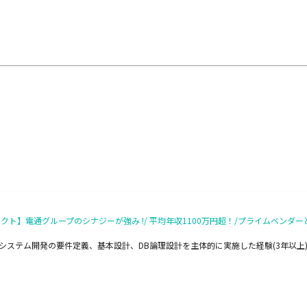
テクト】電通グループのシナジーが強み !/ 平均年収1100万円超！/プライムベンダ
システム開発の要件定義、基本設計、DB論理設計を主体的に実施した経験(3年以上