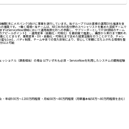
機関(主にメガバンク)向けに事業を遂行しています。当グループではお客様の運用DX化推進を支
増員です。 <働く環境> 当チームは、NEC社内の各分野のスペシャリストを集めた混成チームで
まずはServiceNow領域において運用高度化PJへの参画し、サブリーダーとしてITSM領域のチーム
ョンのアピールポイント】 ・運用変革（自動化・可視化）を最前線で推進し、構想から実行まで関われ
改善にとどまらず、業務変革・DX・自動化・可視化まで含めた提案活動を行うことができ、チャレ
密な1on1、バディ制度、チーム全体での受入体制により、安心して早期に立ち上がれる環境を整
半分以上可能
ショナル（課長相当）の場合 以下いずれも必須 ・ServiceNowを利用したシステムの開発経験
・年収930万～1200万円程度 ・月給58万～80万円程度（月額基本給58万～80万円程度を含む）