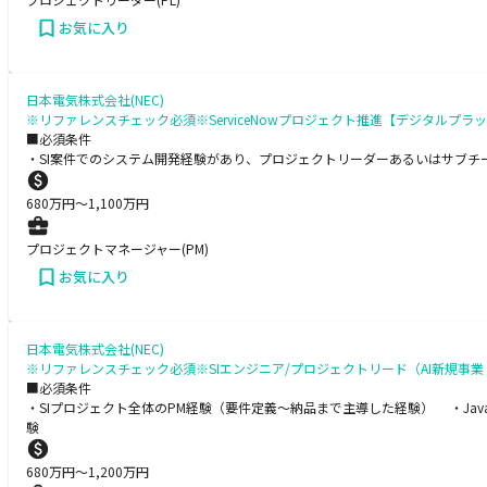
お気に入り
日本電気株式会社(NEC)
※リファレンスチェック必須※ServiceNowプロジェクト推進【デジタルプ
■必須条件
・SI案件でのシステム開発経験があり、プロジェクトリーダーあるいはサブチ
680
万円〜
1,100
万円
プロジェクトマネージャー(PM)
お気に入り
日本電気株式会社(NEC)
※リファレンスチェック必須※SIエンジニア/プロジェクトリード（AI新規事業・B
■必須条件
・SIプロジェクト全体のPM経験（要件定義～納品まで主導した経験） ・Java, P
験
680
万円〜
1,200
万円