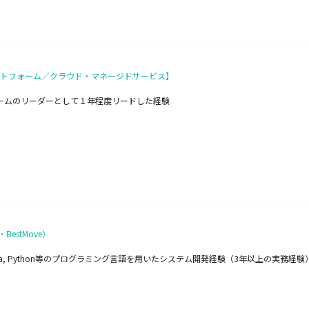
ラットフォーム／クラウド・マネージドサービス】
ームのリーダーとして１年程度リードした経験
estMove）
ython等のプログラミング言語を用いたシステム開発経験（3年以上の実務経験） ・Clau