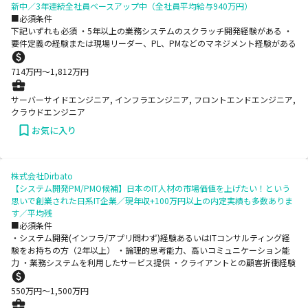
新中／3年連続全社員ベースアップ中（全社員平均給与940万円）
■必須条件
下記いずれも必須 ・5年以上の業務システムのスクラッチ開発経験がある ・
要件定義の経験または現場リーダー、PL、PMなどのマネジメント経験がある
714
万円〜
1,812
万円
サーバーサイドエンジニア, インフラエンジニア, フロントエンドエンジニア,
クラウドエンジニア
お気に入り
株式会社Dirbato
【システム開発PM/PMO候補】日本のIT人材の市場価値を上げたい！という
思いで創業された日系IT企業／現年収+100万円以上の内定実績も多数ありま
す／平均残
■必須条件
・システム開発(インフラ/アプリ問わず)経験あるいはITコンサルティング経
験をお持ちの方（2年以上） ・論理的思考能力、高いコミュニケーション能
力 ・業務システムを利用したサービス提供 ・クライアントとの顧客折衝経験
550
万円〜
1,500
万円