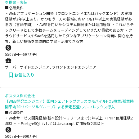
を提案・実装
■必須条件
・Webアプリケーション開発（フロントエンドまたはバックエンド）の実務
経験が3年以上あり、かつもう一方の領域においても1年以上の実務経験があ
る方（言語不問） ・AWSを用いたシステム開発または運用経験 ・これからテ
ックリードとして少数チームをリーディングしていきたい意欲のある方 ・ク
ラウドサービスやSaaSを活用したモダンなアプリケーション開発に関心を持
ち、新しい技術を主体的に学習・活用できる方
550
万円〜
697
万円
サーバーサイドエンジニア, フロントエンドエンジニア
お気に入り
ポスタス株式会社
【WEB開発エンジニア】国内シェアトップクラスのモバイルPOS事業/残業時
間平均20h/パーソルグループによる安定基盤/フルフレックス導入
■必須条件
・Webサービス開発経験(基本設計〜リリースまで)5年以上 ・PHP 使用経験2
年以上 ・PostgreSQL もしくは Javascript 使用経験2年以上
500
万円〜
900
万円