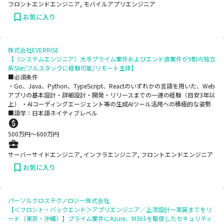
フロントエンドエンジニア, モバイルアプリエンジニア
お気に入り
株式会社EVERRISE
【〈システムエンジニア〉大手プライム案件およびエンド直案件が9割の独立
系SIer/フルスタックに経験可能/リモート主体】
■必須条件
・Go、Java、Python、TypeScript、Reactのいずれかの言語を用いた、Web
アプリの基本設計・詳細設計・開発・リリースまでの一連の経験（目安3年以
上） ・AIコーディングエージェント等の生成AIツール活用への積極的な姿勢
■語学：日本語ネイティブレベル
500
万円〜
600
万円
サーバーサイドエンジニア, インフラエンジニア, フロントエンドエンジニア
お気に入り
パーソルクロステクノロジー株式会社
【＜フロント・バックエンド＞アプリエンジニア／上流設計～実装までをリ
ード（東京・沖縄）】プライム案件にAzure、M365を駆使したセキュリティ