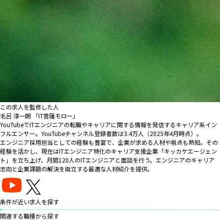
この求人を監修した人
毛呂 淳一朗 「IT菩薩モロー」
YouTubeでITエンジニアの転職やキャリアに関する情報を発信するキャリア系イン
フルエンサー。YouTubeチャンネル登録者数は3.4万人（2025年4月時点）。
エンジニア採用担当としての経験も豊富で、企業が求める人材や視点も熟知。その
経験を活かし、現在はITエンジニア特化のキャリア支援企業「キッカケエージェン
ト」を立ち上げ、月間120人のITエンジニアと面談を行う。エンジニアのキャリア
志向と企業課題の解決を両立する最適な人材紹介を提供。
条件が近い求人を探す
関連する職種から探す