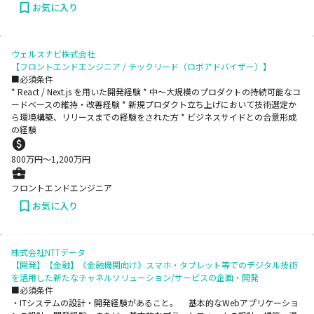
お気に入り
ウェルスナビ株式会社
【フロントエンドエンジニア / テックリード（ロボアドバイザー）】
■必須条件
* React / Next.js を用いた開発経験 * 中〜大規模のプロダクトの持続可能なコ
ードベースの維持・改善経験 * 新規プロダクト立ち上げにおいて技術選定か
ら環境構築、リリースまでの経験をされた方 * ビジネスサイドとの合意形成
の経験
800
万円〜
1,200
万円
フロントエンドエンジニア
お気に入り
株式会社NTTデータ
【開発】【金融】《金融機関向け》スマホ・タブレット等でのデジタル技術
を活用した新たなチャネルソリューション/サービスの企画・開発
■必須条件
・ITシステムの設計・開発経験があること。 基本的なWebアプリケーショ