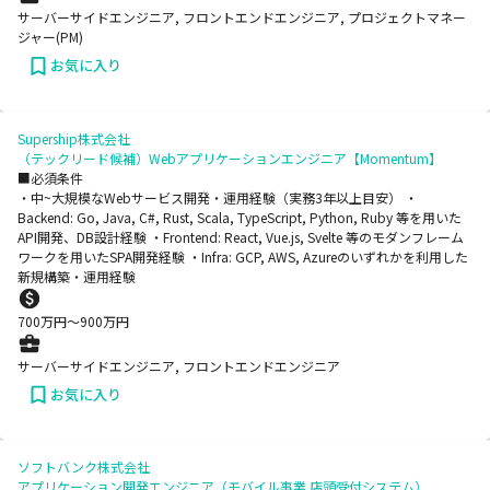
サーバーサイドエンジニア, フロントエンドエンジニア, プロジェクトマネー
ジャー(PM)
お気に入り
Supership株式会社
（テックリード候補）Webアプリケーションエンジニア【Momentum】
■必須条件
・中~大規模なWebサービス開発・運用経験（実務3年以上目安） ・
Backend: Go, Java, C#, Rust, Scala, TypeScript, Python, Ruby 等を用いた
API開発、DB設計経験 ・Frontend: React, Vue.js, Svelte 等のモダンフレーム
ワークを用いたSPA開発経験 ・Infra: GCP, AWS, Azureのいずれかを利用した
新規構築・運用経験
700
万円〜
900
万円
サーバーサイドエンジニア, フロントエンドエンジニア
お気に入り
ソフトバンク株式会社
アプリケーション開発エンジニア（モバイル事業 店頭受付システム）