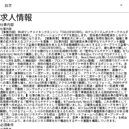
お問い合わせする
目次
求人情報
仕事内容
仕事内容
【事業内容】 BtoBマッチメイキングエンジン「TAILOR WORKS」 AIアルゴリズムがステークホルダ
ーの情報を相性を解析し、コラボレーションアイデアを創出します。 担当者の負担軽減をしながら
質の⾼い提案が可能になります。 【募集背景】 事業拡⼤に伴って、組織と採⽤を強化中。組織と事
業の拡⼤を⽀えるコアメンバーを募集︕ 【仕事内容】 国内最⾼⽔準の堅牢なマルチテナント基盤
で、エンタープライズ企業の事業成⻑を⽀える⼤⼿⾦融機関をはじめとするエンタープライズ企業へ
の導⼊が進む当社プロダクト「TAILOR WORKS」。今回のアップデートにより、最も要件が厳しい
ハイエンタープライズ（りそな銀⾏など3,000名規模が利⽤）の「堅牢なマルチテナント基盤」をTy
peScript/ NestJSで構築しました。これを標準として全業界へ攻め込んでいけるプロダクトとして
環境が整い、いまPMF達成に向けた成⻑加速の真っ只中です。 React/Next.jsを⽤いたUI/UX改善か
ら、LLMを活⽤した機能設計（RAG構築・プロンプト設計・LLMOps整備）、AWS環境でのアーキテ
クチャ設計・性能改善まで、技術の幅を広げながらプロダクト全体を牽引するポジションです。 あ
らゆるビジネスデータをAIで統合・活⽤するプラットフォームへの進化⼀次データ×⼆次データ活
⽤の加速オープンデータ（⼆次データ）からの情報収集整理だけでなく、CRM連携や、画像デー
タ、⾳声・議事録などの「⼀次データ」を統合することにより、アウトプットの可能性をさらに加
速させていきます。今後はあらゆるビジネス資産を、⼀次データ×⼆次データでより深く構造化す
るデータ基盤を構築していきます。 ▍1→10の急成⻑を⽀える⾯⽩さ 特許取得とエンタープライズ
への導⼊実績も増え、AI×SaaS市場で確実にアクセル全開で展開していけるフェーズ。PdMやデザ
イナーと協働し、技術選定・開発標準の策定といった上流⼯程から実装・運⽤まで⼀気通貫で関
与。銀⾏・不動産・コンサルティングファームなど多様な顧客の課題解決に向け、「AI×UX」の最
適解を追求しながら、スタートアップならではのスピード感で事業成⻑を⽀える技術的中核として
活躍いただけます。 ▍仕事の魅⼒いま、ここに⼊るのが⼀番⾯⽩い理由 ①国内最⾼⽔準の堅牢な基
盤を構築し、全業界へ攻め込む 最も要件が厳しいハイエンタープライズ（⼤⼿⾦融機関等）の3,000
名規模が利⽤する「堅牢なマルチテナント基盤」をTypeScript/ NestJSで構築。これを標準として
全業界へ攻め込んでいけるプロダクトとして環境が整いました。 ②確実な成⻑スピードを持てるプ
ロダクト 特許取得とエンタープライズへの導⼊実績も増え、AI×SaaS市場で確実にアクセル全開で
展開していけるフェーズ。1→10の急成⻑を⽀えるための、UI/UX改善や基盤刷新の⾯⽩さがある環
境です。 ③あらゆるビジネスデータを統合・活⽤するプラットフォームへの進化 オープンデータ
（⼆次データ）だけでなく、CRM連携や、画像データ、⾳声・議事録などの「⼀次データ」を統合
することにより、あらゆるビジネス資産をAIで構造化するデータ基盤を構築していきます。
必須条件
必須条件