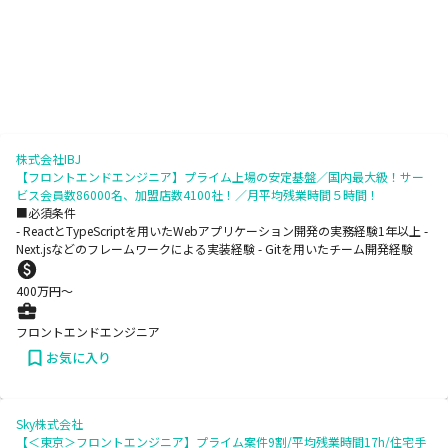
株式会社IBJ
【フロントエンドエンジニア】プライム上場の安定基盤／国内最大級！サー
ビス会員数86000名、加盟店数4100社！／月平均残業時間５時間！
■必須条件
- ReactとTypeScriptを用いたWebアプリケーション開発の実務経験1年以上 -
Next.jsなどのフレームワークによる実装経験 - Gitを用いたチーム開発経験
400
万円〜
フロントエンドエンジニア
お気に入り
Sky株式会社
【＜東京＞フロントエンジニア】プライム案件9割/平均残業時間17h/住宅手