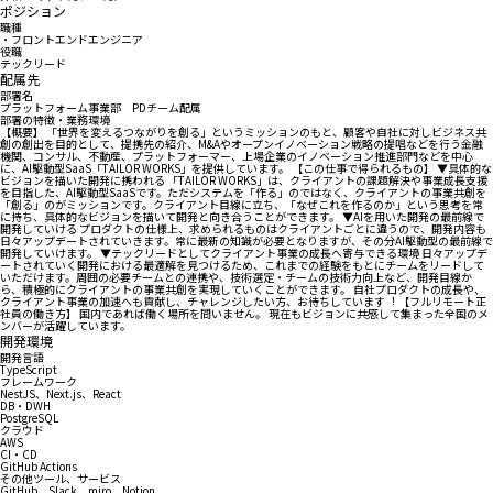
ポジション
職種
・フロントエンドエンジニア
役職
テックリード
配属先
部署名
プラットフォーム事業部 PDチーム配属
部署の特徴・業務環境
【概要】 「世界を変えるつながりを創る」というミッションのもと、顧客や⾃社に対しビジネス共
創の創出を⽬的として、提携先の紹介、M&Aやオープンイノベーション戦略の提唱などを⾏う⾦融
機関、コンサル、不動産、プラットフォーマー、上場企業のイノベーション推進部⾨などを中⼼
に、AI駆動型SaaS「TAILOR WORKS」を提供しています。 【この仕事で得られるもの】 ▼具体的な
ビジョンを描いた開発に携われる 「TAILOR WORKS」は、クライアントの課題解決や事業成⻑⽀援
を⽬指した、AI駆動型SaaSです。ただシステムを「作る」のではなく、クライアントの事業共創を
「創る」のがミッションです。クライアント⽬線に⽴ち、「なぜこれを作るのか」という思考を常
に持ち、具体的なビジョンを描いて開発と向き合うことができます。 ▼AIを⽤いた開発の最前線で
開発していける プロダクトの仕様上、求められるものはクライアントごとに違うので、開発内容も
⽇々アップデートされていきます。常に最新の知識が必要となりますが、その分AI駆動型の最前線で
開発していけます。 ▼テックリードとしてクライアント事業の成⻑へ寄与できる環境 ⽇々アップデ
ートされていく開発における最適解を⾒つけるため、これまでの経験をもとにチームをリードして
いただけます。周囲の必要チームとの連携や、技術選定・チームの技術⼒向上など、開発⽬線か
ら、積極的にクライアントの事業共創を実現していくことができます。 ⾃社プロダクトの成⻑や、
クライアント事業の加速へも貢献し、チャレンジしたい⽅、お待ちしています︕ 【フルリモート正
社員の働き⽅】 国内であれば働く場所を問いません。 現在もビジョンに共感して集まった全国のメ
ンバーが活躍しています。
開発環境
開発言語
TypeScript
フレームワーク
NestJS、Next.js、React
DB・DWH
PostgreSQL
クラウド
AWS
CI・CD
GitHub Actions
その他ツール、サービス
GitHub、Slack、miro、Notion