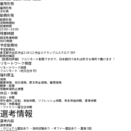
雇用形態
雇用形態
正社員
勤務形態
勤務形態
定時時間制
就業時間
10:00〜19:00
残業時間
固定残業時間
月45時間
予定勤務地
予定勤務地
東京都渋谷区渋⾕2-24-12 渋⾕スクランブルスクエア 39F
勤務地補足
【勤務地詳細】 フルリモート勤務ですので、⽇本国内であれば好きな場所で働けます︕
リモートワーク頻度
リモートワーク頻度
フルリモート（地方在住 可）
福利厚生
保険
健康保険、労災保険、厚生年金保険、雇用保険
健康・医療
受動喫煙防止措置
休日・休暇
休日・休暇
完全週休二日制、有給休暇、リフレッシュ休暇、年末年始休暇、夏季休暇
休日・休暇補足
・ファミリー誕⽣⽇休暇
選考情報
選考内容
選考情報
・カジュアル面談あり ・技術試験あり ・オファー面談あり ・面接 3回