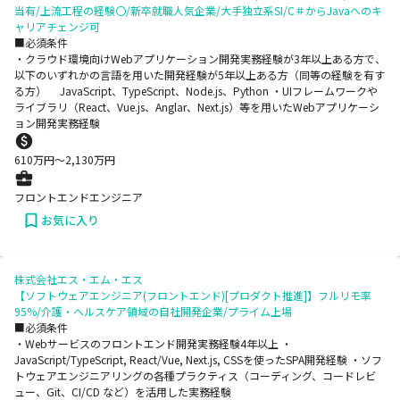
当有/上流工程の経験〇/新卒就職人気企業/大手独立系SI/C＃からJavaへのキ
ャリアチェンジ可
■必須条件
・クラウド環境向けWebアプリケーション開発実務経験が3年以上ある方で、
以下のいずれかの言語を用いた開発経験が5年以上ある方（同等の経験を有す
る方） JavaScript、TypeScript、Node.js、Python ・UIフレームワークや
ライブラリ（React、Vue.js、Anglar、Next.js）等を用いたWebアプリケーシ
ョン開発実務経験
610
万円〜
2,130
万円
フロントエンドエンジニア
お気に入り
株式会社エス・エム・エス
【ソフトウェアエンジニア(フロントエンド)[プロダクト推進]】フルリモ率
95%/介護・ヘルスケア領域の自社開発企業/プライム上場
■必須条件
・Webサービスのフロントエンド開発実務経験4年以上 ・
JavaScript/TypeScript, React/Vue, Next.js, CSSを使ったSPA開発経験 ・ソフ
トウェアエンジニアリングの各種プラクティス（コーディング、コードレビ
ュー、Git、CI/CD など）を活用した実務経験