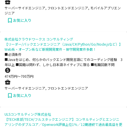
サーバーサイドエンジニア, フロントエンドエンジニア, モバイルアプリエン
ジニア
お気に入り
株式会社クラウドワークス コンサルティング
【リーダー/バックエンドエンジニア（Java/C#/Python/Go/Node.jsなど）】
Web系・オープン系など新規開発案件・保守開発案件多数！
■必須条件
■Javaをはじめ、何らかのバックエンド開発言語にてのコーディング経験 3
年以上 ■国籍は問わず、しかし日本語ネイティブに限る ■転職回数不問
474
万円〜
700
万円
サーバーサイドエンジニア, フロントエンドエンジニア
お気に入り
ULSコンサルティング株式会社
【TECH本部/TECH/フルスタックエンジニア】コンサルティングとエンジニ
アリングのダブルコア／Openwork評価上位1％／12期連続で過去最高益を更