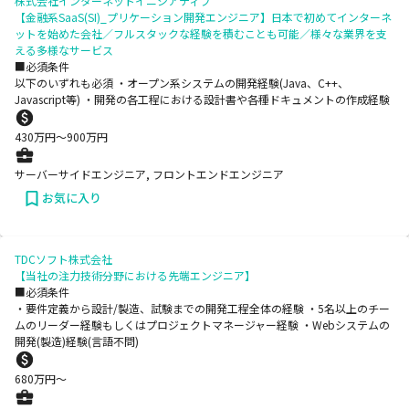
株式会社インターネットイニシアティブ
【金融系SaaS(SI)_プリケーション開発エンジニア】日本で初めてインターネ
ットを始めた会社／フルスタックな経験を積むことも可能／様々な業界を支
える多様なサービス
■必須条件
以下のいずれも必須 ・オープン系システムの開発経験(Java、C++、
Javascript等) ・開発の各工程における設計書や各種ドキュメントの作成経験
430
万円〜
900
万円
サーバーサイドエンジニア, フロントエンドエンジニア
お気に入り
TDCソフト株式会社
【当社の注力技術分野における先端エンジニア】
■必須条件
・要件定義から設計/製造、試験までの開発工程全体の経験 ・5名以上のチー
ムのリーダー経験もしくはプロジェクトマネージャー経験 ・Webシステムの
開発(製造)経験(言語不問)
680
万円〜