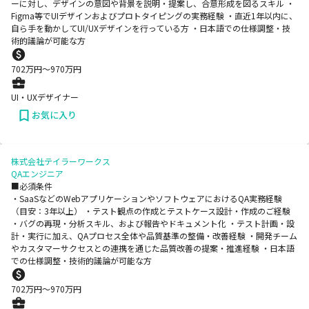
ーに対し、デザインの意図や背景を説明・提案し、合意形成を図るスキル ・
Figma等でUIデザインおよびプロトタイピングの実務経験 ・直近1年以内に、
自ら手を動かしてUI/UXデザインを行っている方 ・日本語での仕様調整・技
術的議論が可能な方
702
万円〜
970
万円
UI・UXデザイナー
お気に入り
株式会社テイラーワークス
QAエンジニア
■必須条件
・SaaSなどのWebアプリケーションやソフトウェアにおけるQA実務経験
（目安：3年以上） ・テスト観点の作成とテストケース設計・作成のご経験
・バグの再現・分析スキル、および報告やドキュメント化 ・テスト計画・設
計・実行に加え、QAプロセス全体や品質基準の整備・改善経験 ・開発チーム
やカスタマーサクセスとの連携を通じた品質改善の提案・推進経験 ・日本語
での仕様調整・技術的議論が可能な方
702
万円〜
970
万円