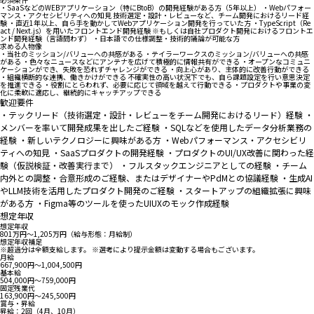
・SaaSなどのWEBアプリケーション（特にBtoB）の開発経験がある方（5年以上） ・Webパフォー
マンス・アクセシビリティへの知見 技術選定・設計・レビューなど、チーム開発におけるリード経
験 ・直近1年以上、自ら手を動かしてWebアプリケーション開発を行っていた方 ・TypeScript（Re
act / Next.js）を用いたフロントエンド開発経験 ※もしくは自社プロダクト開発におけるフロントエ
ンド開発経験（言語問わず） ・日本語での仕様調整・技術的議論が可能な方
求める人物像
・当社のミッション/バリューへの共感がある ・テイラーワークスのミッション/バリューへの共感
がある ・色々なニュースなどにアンテナを広げて積極的に情報共有ができる ・オープンなコミュニ
ケーションができ、失敗を恐れずチャレンジができる ・向上心があり、主体的に改善行動ができる
・組織横断的な連携、働きかけができる 不確実性の高い状況下でも、自ら課題設定を行い意思決定
を推進できる ・役割にとらわれず、必要に応じて領域を越えて行動できる ・プロダクトや事業の変
化に柔軟に適応し、継続的にキャッチアップできる
歓迎要件
・テックリード（技術選定・設計・レビューをチーム開発におけるリード）経験 ・
メンバーを率いて開発成果を出したご経験 ・SQLなどを使用したデータ分析業務の
経験 ・新しいテクノロジーに興味がある方 ・Webパフォーマンス・アクセシビリ
ティへの知見 ・SaaSプロダクトの開発経験 ・プロダクトのUI/UX改善に関わった経
験（仮説検証・改善実行まで） ・フルスタックエンジニアとしての経験 ・チーム
内外との調整・合意形成のご経験、またはデザイナーやPdMとの協議経験 ・生成AI
やLLM技術を活用したプロダクト開発のご経験 ・スタートアップの組織拡張に興味
がある方 ・Figma等のツールを使ったUIUXのモック作成経験
想定年収
想定年収
801万円〜1,205万円（給与形態：月給制）
想定年収補足
※超過分は全額⽀給します。 ※選考により提⽰⾦額は変動する場合もございます。
月給
667,900円〜1,004,500円
基本給
504,000円〜759,000円
固定残業代
163,900円〜245,500円
賞与・昇給
昇給：2回（4月、10月）