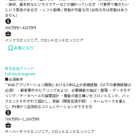
・挨拶、基本的なビジネスマナーなどが備わっている方 ・IT業界で働きたい
という意思がある方 ・シフト勤務 / 夜勤が可能な方 (女性の方は夜勤はあり
ません）
300
万円〜
420
万円
インフラエンジニア, フロントエンドエンジニア
お気に入り
株式会社グリッド
Full-stack engineer
■必須条件
* Webアプリケーション開発における5年以上の実務経験 《以下の業務経験は
必須》 ・顧客要件のヒアリングおよび、必要機能の抽出・整理 ・データモデ
リング／データベースの論理設計 ・機能の振る舞いをフロントエンド、バッ
クエンドそれぞれで設計し、実装（開発言語不問） ・チームワークを重ん
じ、円滑かつ主体的なコミュニケーションができる方
700
万円〜
1,200
万円
サーバーサイドエンジニア, フロントエンドエンジニア