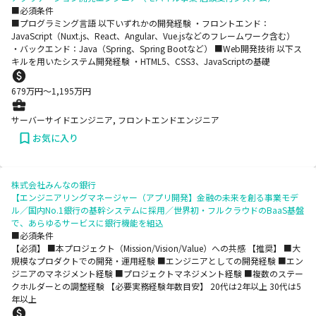
■必須条件
■プログラミング言語 以下いずれかの開発経験 ・フロントエンド：
JavaScript（Nuxt.js、React、Angular、Vue.jsなどのフレームワーク含む）
・バックエンド：Java（Spring、Spring Bootなど） ■Web開発技術 以下ス
キルを用いたシステム開発経験 ・HTML5、CSS3、JavaScriptの基礎
679
万円〜
1,195
万円
サーバーサイドエンジニア, フロントエンドエンジニア
お気に入り
株式会社みんなの銀行
【エンジニアリングマネージャー（アプリ開発】金融の未来を創る事業モデ
ル／国内No.1銀行の基幹システムに採用／世界初・フルクラウドのBaaS基盤
で、あらゆるサービスに銀行機能を組込
■必須条件
【必須】 ■本プロジェクト（Mission/Vision/Value）への共感 【推奨】 ■大
規模なプロダクトでの開発・運用経験 ■エンジニアとしての開発経験 ■エン
ジニアのマネジメント経験 ■プロジェクトマネジメント経験 ■複数のステー
クホルダーとの調整経験 【必要実務経験年数目安】 20代は2年以上 30代は5
年以上