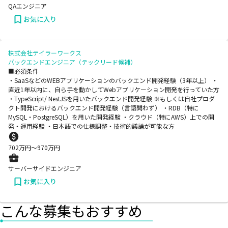
QAエンジニア
お気に入り
株式会社テイラーワークス
バックエンドエンジニア（テックリード候補）
■必須条件
・SaaSなどのWEBアプリケーションのバックエンド開発経験（3年以上） ・
直近1年以内に、自ら手を動かしてWebアプリケーション開発を行っていた方
・TypeScript/ NestJSを用いたバックエンド開発経験 ※もしくは自社プロダ
クト開発におけるバックエンド開発経験（言語問わず） ・RDB（特に
MySQL・PostgreSQL）を用いた開発経験 ・クラウド（特にAWS）上での開
発・運用経験 ・日本語での仕様調整・技術的議論が可能な方
702
万円〜
970
万円
サーバーサイドエンジニア
お気に入り
こんな募集もおすすめ