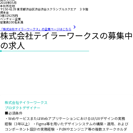
2018年05月
本社所在地
〒150-6139 東京都渋谷区渋谷渋谷スクランブルスクエア ３９階
資本金
3億3292万円
ベンチャー企業
従業員100名未満
「株式会社テイラーワークス」の企業ページはこちら
株式会社テイラーワークスの募集中
の求人
株式会社テイラーワークス
プロダクトデザイナー
■必須条件
・WebサービスまたはWebアプリケーションにおけるUI/UXデザインの実務
経験（3年以上） ・Figma等を用いたデザインシステムの構築・運用、および
コンポーネント設計の実務経験 ・PdMやエンジニア等の複数ステークホルダ