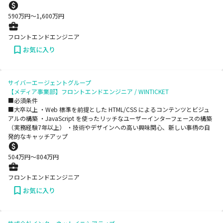
590
万円〜
1,600
万円
フロントエンドエンジニア
お気に入り
サイバーエージェントグループ
【メディア事業部】フロントエンドエンジニア / WINTICKET
■必須条件
■大卒以上 ・Web 標準を前提とした HTML/CSS によるコンテンツとビジュ
アルの構築 ・JavaScript を使ったリッチなユーザーインターフェースの構築
（実務経験7年以上） ・技術やデザインへの高い興味関心、新しい事柄の自
発的なキャッチアップ
504
万円〜
804
万円
フロントエンドエンジニア
お気に入り