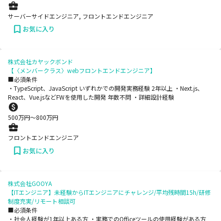
サーバーサイドエンジニア, フロントエンドエンジニア
お気に入り
株式会社カヤックボンド
【〈メンバークラス〉webフロントエンドエンジニア】
■必須条件
・TypeScript、JavaScript いずれかでの開発実務経験 2年以上 ・Next.js、
React、Vue.jsなどFWを使用した開発 年数不問 ・詳細設計経験
500
万円〜
800
万円
フロントエンドエンジニア
お気に入り
株式会社GOOYA
【ITエンジニア】未経験からITエンジニアにチャレンジ/平均残時間15h/研修
制度充実/リモート相談可
■必須条件
・社会人経験が1年以上ある方 ・実務でのOfficeツールの使用経験がある方