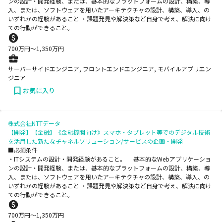
ンの設計・開発経験、または、基本的なプラットフォームの設計、構築、導
入、または、ソフトウェアを用いたアーキテクチャの設計、構築、導入、の
いずれかの経験があること ・課題発見や解決策など自身で考え、解決に向け
ての行動ができること。
700
万円〜
1,350
万円
サーバーサイドエンジニア, フロントエンドエンジニア, モバイルアプリエン
ジニア
お気に入り
株式会社NTTデータ
【開発】【金融】《金融機関向け》スマホ・タブレット等でのデジタル技術
を活用した新たなチャネルソリューション/サービスの企画・開発
■必須条件
・ITシステムの設計・開発経験があること。 基本的なWebアプリケーショ
ンの設計・開発経験、または、基本的なプラットフォームの設計、構築、導
入、または、ソフトウェアを用いたアーキテクチャの設計、構築、導入、の
いずれかの経験があること ・課題発見や解決策など自身で考え、解決に向け
ての行動ができること。
700
万円〜
1,350
万円