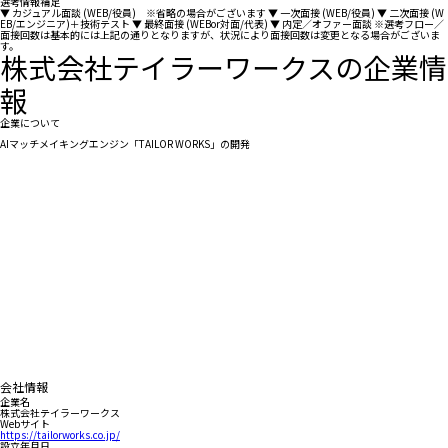
選考情報補足
▼ カジュアル⾯談 (WEB/役員) ※省略の場合がございます ▼ ⼀次⾯接 (WEB/役員) ▼ ⼆次⾯接 (W
EB/エンジニア)＋技術テスト ▼ 最終⾯接 (WEBor対⾯/代表) ▼ 内定／オファー⾯談 ※選考フロー／
⾯接回数は基本的には上記の通りとなりますが、状況により⾯接回数は変更となる場合がございま
す。
株式会社テイラーワークスの企業情
報
企業について
AIマッチメイキングエンジン「TAILOR WORKS」の開発
会社情報
企業名
株式会社テイラーワークス
Webサイト
https://tailorworks.co.jp/
設立年月日