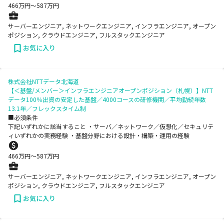
466
万円〜
587
万円
サーバーエンジニア, ネットワークエンジニア, インフラエンジニア, オープン
ポジション, クラウドエンジニア, フルスタックエンジニア
お気に入り
株式会社NTTデータ北海道
【＜基盤/メンバー＞インフラエンジニアオープンポジション（札幌）】NTT
データ100％出資の安定した基盤／4000コースの研修機関／平均勤続年数
13.1年／フレックスタイム制
■必須条件
下記いずれかに該当すること ・サーバ／ネットワーク／仮想化／セキュリテ
ィいずれかの実務経験 ・基盤分野における設計・構築・運用の経験
466
万円〜
587
万円
サーバーエンジニア, ネットワークエンジニア, インフラエンジニア, オープン
ポジション, クラウドエンジニア, フルスタックエンジニア
お気に入り