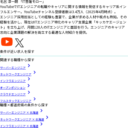
毛呂 淳一朗 「IT菩薩モロー」
YouTubeでITエンジニアの転職やキャリアに関する情報を発信するキャリア系イン
フルエンサー。YouTubeチャンネル登録者数は3.4万人（2025年4月時点）。
エンジニア採用担当としての経験も豊富で、企業が求める人材や視点も熟知。その
経験を活かし、現在はITエンジニア特化のキャリア支援企業「キッカケエージェン
ト」を立ち上げ、月間120人のITエンジニアと面談を行う。エンジニアのキャリア
志向と企業課題の解決を両立する最適な人材紹介を提供。
条件が近い求人を探す
関連する職種から探す
サーバーエンジニア
ネットワークエンジニア
インフラエンジニア
オープンポジション
クラウドエンジニア
フルスタックエンジニア
職種×都道府県の条件から探す
サーバーエンジニア × 北海道
ネットワークエンジニア × 北海道
インフラエンジニア × 北海道