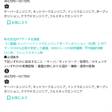
466
万円〜
587
万円
サーバーエンジニア, ネットワークエンジニア, インフラエンジニア, オープン
ポジション, クラウドエンジニア, フルスタックエンジニア
お気に入り
株式会社NTTデータ北海道
【＜基盤/メンバー＞インフラエンジニアオープンポジション（札幌）】NTT
データ100％出資の安定した基盤／4000コースの研修機関／平均勤続年数
13.1年／フレックスタイム制
■必須条件
下記いずれかに該当すること ・サーバ／ネットワーク／仮想化／セキュリテ
ィいずれかの実務経験 ・基盤分野における設計・構築・運用の経験
466
万円〜
587
万円
サーバーエンジニア, ネットワークエンジニア, インフラエンジニア, オープン
ポジション, クラウドエンジニア, フルスタックエンジニア
お気に入り