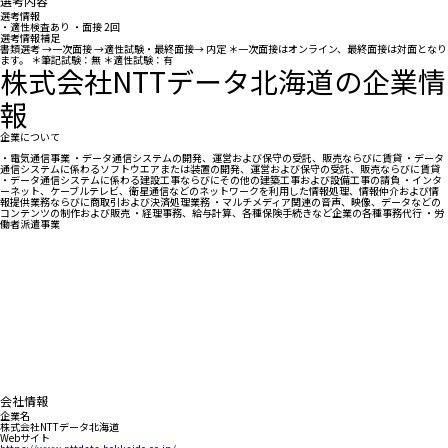
選考内容
選考情報
・適性検査あり ・面接 2回
選考情報補足
書類選考 →一次面接 →適性試験・最終面接→ 内定 ＊一次面接はオンライン、最終面接は対面となり
ます。 ＊筆記試験：無 ＊適性試験：有
株式会社NTTデータ北海道の企業情
報
企業について
・電気通信事業 ・データ通信システムの開発、運営および保守の受託、販売ならびに賃貸 ・データ
通信システムに係わるソフトウエアまたは装置の開発、運営および保守の受託、販売ならびに賃貸
・データ通信システムに係わる建設工事ならびにその他の建築工事および設備工事の請負 ・インタ
ーネット、ケーブルテレビ、衛星通信などのネットワークを利用した情報処理、情報仲介および情
報提供業務ならびに商取引および決済処理業務 ・マルチメディア関連の音声、映像、データなどの
コンテンツの制作および販売 ・経理事務、給与計算、各種保険手続きなど企業の各種事務代行 ・労
働者派遣事業
会社情報
企業名
株式会社NTTデータ北海道
Webサイト