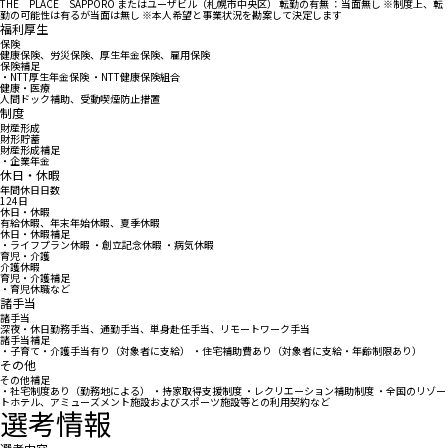
THE PLACE SAPPORO またはユーザビル（札幌市中央区） 転勤の有無 ：当面無し ※制度上、転
勤の可能性は有るが当面は無し ※本人希望と事業状況を勘案して決定します
福利厚生
保険
健康保険、労災保険、厚生年金保険、雇用保険
保険補足
・NTT厚生年金保険 ・NTT健康保険組合
健康・医療
人間ドック補助、受動喫煙防止措置
制度
財産形成
財形貯蓄
財産形成補足
・企業年金
休日・休暇
年間休日日数
124日
休日・休暇
有給休暇、年末年始休暇、夏季休暇
休日・休暇補足
・ライフプラン休暇 ・創立記念休暇 ・病気休暇
育児・介護
介護休暇
育児・介護補足
・育児休職など
諸手当
諸手当
深夜・休日勤務手当、通勤手当、単身赴任手当、リモートワーク手当
諸手当補足
・子育て・介護手当有り（対象者に支給） ・住宅補助費あり（対象者に支給・年齢制限あり）
その他
その他補足
・社宅制度あり（勤務地による） ・持家取得支援制度 ・レクリエーション補助制度 ・全国のリゾー
トホテル、アミューズメント施設およびスポーツ施設等との利用契約など
選考情報