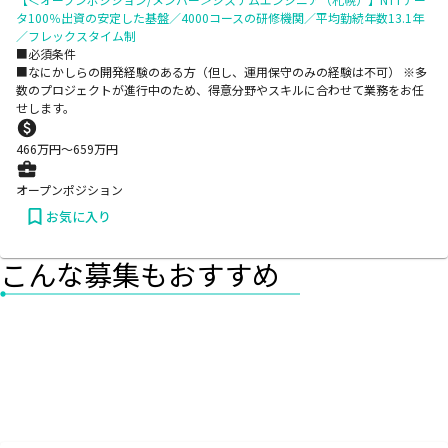
タ100％出資の安定した基盤／4000コースの研修機関／平均勤続年数13.1年
／フレックスタイム制
■必須条件
■なにかしらの開発経験のある方（但し、運用保守のみの経験は不可） ※多
数のプロジェクトが進⾏中のため、得意分野やスキルに合わせて業務をお任
せします。
466
万円〜
659
万円
オープンポジション
お気に入り
こんな募集もおすすめ