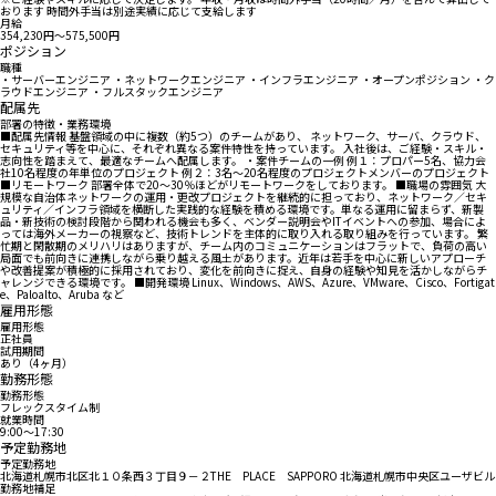
おります 時間外手当は別途実績に応じて支給します
月給
354,230円〜575,500円
ポジション
職種
・サーバーエンジニア ・ネットワークエンジニア ・インフラエンジニア ・オープンポジション ・ク
ラウドエンジニア ・フルスタックエンジニア
配属先
部署の特徴・業務環境
■配属先情報 基盤領域の中に複数（約5つ）のチームがあり、 ネットワーク、サーバ、クラウド、
セキュリティ等を中心に、それぞれ異なる案件特性を持っています。 入社後は、ご経験・スキル・
志向性を踏まえて、最適なチームへ配属します。 ・案件チームの一例 例１：プロパー5名、協力会
社10名程度の年単位のプロジェクト 例２：3名〜20名程度のプロジェクトメンバーのプロジェクト
■リモートワーク 部署全体で20〜30％ほどがリモートワークをしております。 ■職場の雰囲気 大
規模な自治体ネットワークの運用・更改プロジェクトを継続的に担っており、ネットワーク／セキ
ュリティ／インフラ領域を横断した実践的な経験を積める環境です。単なる運用に留まらず、新製
品・新技術の検討段階から関われる機会も多く、ベンダー説明会やITイベントへの参加、場合によ
っては海外メーカーの視察など、技術トレンドを主体的に取り入れる取り組みを行っています。 繁
忙期と閑散期のメリハリはありますが、チーム内のコミュニケーションはフラットで、負荷の高い
局面でも前向きに連携しながら乗り越える風土があります。近年は若手を中心に新しいアプローチ
や改善提案が積極的に採用されており、変化を前向きに捉え、自身の経験や知見を活かしながらチ
ャレンジできる環境です。 ■開発環境 Linux、Windows、AWS、Azure、VMware、Cisco、Fortigat
e、Paloalto、Aruba など
雇用形態
雇用形態
正社員
試用期間
あり（4ヶ月）
勤務形態
勤務形態
フレックスタイム制
就業時間
9:00〜17:30
予定勤務地
予定勤務地
北海道札幌市北区北１０条西３丁目９－２THE PLACE SAPPORO 北海道札幌市中央区ユーザビル
勤務地補足