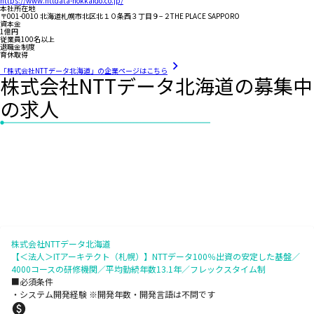
https://www.nttdata-hokkaido.co.jp/
本社所在地
〒001-0010 北海道札幌市北区北１０条西３丁目９−２THE PLACE SAPPORO
資本金
1億円
従業員100名以上
退職金制度
育休取得
「株式会社NTTデータ北海道」の企業ページはこちら
株式会社NTTデータ北海道の募集中
の求人
株式会社NTTデータ北海道
【＜法人＞ITアーキテクト（札幌）】NTTデータ100％出資の安定した基盤／
4000コースの研修機関／平均勤続年数13.1年／フレックスタイム制
■必須条件
・システム開発経験 ※開発年数・開発言語は不問です