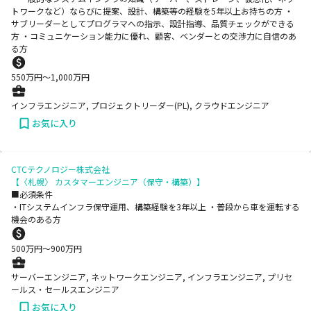
トワークなど）ならびに提案、設計、構築等の経験を5年以上お持ちの方 ・
サブリーダーとしてプログラマへの指示、設計指導、品質チェックができる
方 ・コミュニケーション能力に優れ、顧客、ベンダーとの交渉力に自信のあ
る方
550
万円〜
1,000
万円
インフラエンジニア, プロジェクトリーダー(PL), クラウドエンジニア
お気に入り
CTCテクノロジー株式会社
【〈札幌〉 カスタマーエンジニア（保守・構築）】
■必須条件
・ITシステムインフラ保守運用、構築経験を3年以上 ・普段から車を運転する
機会のある方
500
万円〜
900
万円
サーバーエンジニア, ネットワークエンジニア, インフラエンジニア, プリセ
ールス・セールスエンジニア
お気に入り