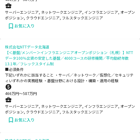
サーバーエンジニア, ネットワークエンジニア, インフラエンジニア, オープン
ポジション, クラウドエンジニア, フルスタックエンジニア
お気に入り
株式会社NTTデータ北海道
【＜基盤/メンバー＞インフラエンジニアオープンポジション（札幌）】NTT
データ100％出資の安定した基盤／4000コースの研修機関／平均勤続年数
13.1年／フレックスタイム制
■必須条件
下記いずれかに該当すること ・サーバ／ネットワーク／仮想化／セキュリテ
ィいずれかの実務経験 ・基盤分野における設計・構築・運用の経験
466
万円〜
587
万円
サーバーエンジニア, ネットワークエンジニア, インフラエンジニア, オープン
ポジション, クラウドエンジニア, フルスタックエンジニア
お気に入り