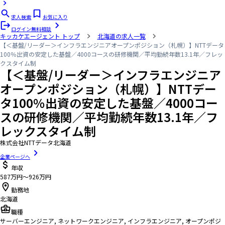
求人検索
お気に入り
ログイン
無料相談
キッカケエージェント
トップ
北海道の求人一覧
【＜基盤/リーダー＞インフラエンジニアオープンポジション（札幌）】NTTデータ
100％出資の安定した基盤／4000コースの研修機関／平均勤続年数13.1年／フレッ
クスタイム制
【＜基盤/リーダー＞インフラエンジニア
オープンポジション（札幌）】NTTデー
タ100％出資の安定した基盤／4000コー
スの研修機関／平均勤続年数13.1年／フ
レックスタイム制
株式会社NTTデータ北海道
企業ページへ
年収
587万円〜926万円
勤務地
北海道
職種
サーバーエンジニア, ネットワークエンジニア, インフラエンジニア, オープンポジ