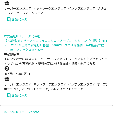
サーバーエンジニア, ネットワークエンジニア, インフラエンジニア, プリセ
ールス・セールスエンジニア
お気に入り
株式会社NTTデータ北海道
【＜基盤/メンバー＞インフラエンジニアオープンポジション（札幌）】NTT
データ100％出資の安定した基盤／4000コースの研修機関／平均勤続年数
13.1年／フレックスタイム制
■必須条件
下記いずれかに該当すること ・サーバ／ネットワーク／仮想化／セキュリテ
ィいずれかの実務経験 ・基盤分野における設計・構築・運用の経験
466
万円〜
587
万円
サーバーエンジニア, ネットワークエンジニア, インフラエンジニア, オープン
ポジション, クラウドエンジニア, フルスタックエンジニア
お気に入り
株式会社NTTデータ北海道