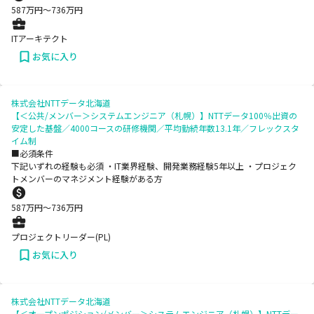
587
万円〜
736
万円
ITアーキテクト
お気に入り
株式会社NTTデータ北海道
【＜公共/メンバー＞システムエンジニア（札幌）】NTTデータ100％出資の
安定した基盤／4000コースの研修機関／平均勤続年数13.1年／フレックスタ
イム制
■必須条件
下記いずれの経験も必須 ・IT業界経験、開発業務経験5年以上 ・プロジェク
トメンバーのマネジメント経験がある方
587
万円〜
736
万円
プロジェクトリーダー(PL)
お気に入り
株式会社NTTデータ北海道
【＜オープンポジション/メンバー＞システムエンジニア（札幌）】NTTデー