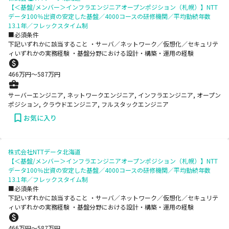
【＜基盤/メンバー＞インフラエンジニアオープンポジション（札幌）】NTT
データ100％出資の安定した基盤／4000コースの研修機関／平均勤続年数
13.1年／フレックスタイム制
■必須条件
下記いずれかに該当すること ・サーバ／ネットワーク／仮想化／セキュリテ
ィいずれかの実務経験 ・基盤分野における設計・構築・運用の経験
466
万円〜
587
万円
サーバーエンジニア, ネットワークエンジニア, インフラエンジニア, オープン
ポジション, クラウドエンジニア, フルスタックエンジニア
お気に入り
株式会社NTTデータ北海道
【＜基盤/メンバー＞インフラエンジニアオープンポジション（札幌）】NTT
データ100％出資の安定した基盤／4000コースの研修機関／平均勤続年数
13.1年／フレックスタイム制
■必須条件
下記いずれかに該当すること ・サーバ／ネットワーク／仮想化／セキュリテ
ィいずれかの実務経験 ・基盤分野における設計・構築・運用の経験
466
万円〜
587
万円