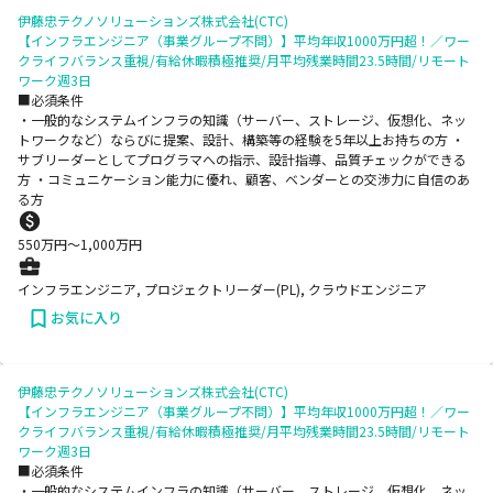
伊藤忠テクノソリューションズ株式会社(CTC)
【インフラエンジニア（事業グループ不問）】平均年収1000万円超！／ワー
クライフバランス重視/有給休暇積極推奨/月平均残業時間23.5時間/リモート
ワーク週3日
■必須条件
・一般的なシステムインフラの知識（サーバー、ストレージ、仮想化、ネッ
トワークなど）ならびに提案、設計、構築等の経験を5年以上お持ちの方 ・
サブリーダーとしてプログラマへの指示、設計指導、品質チェックができる
方 ・コミュニケーション能力に優れ、顧客、ベンダーとの交渉力に自信のあ
る方
550
万円〜
1,000
万円
インフラエンジニア, プロジェクトリーダー(PL), クラウドエンジニア
お気に入り
伊藤忠テクノソリューションズ株式会社(CTC)
【インフラエンジニア（事業グループ不問）】平均年収1000万円超！／ワー
クライフバランス重視/有給休暇積極推奨/月平均残業時間23.5時間/リモート
ワーク週3日
■必須条件
・一般的なシステムインフラの知識（サーバー、ストレージ、仮想化、ネッ