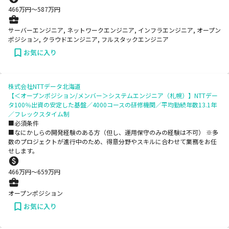
466
万円〜
587
万円
サーバーエンジニア, ネットワークエンジニア, インフラエンジニア, オープン
ポジション, クラウドエンジニア, フルスタックエンジニア
お気に入り
株式会社NTTデータ北海道
【＜オープンポジション/メンバー＞システムエンジニア（札幌）】NTTデー
タ100％出資の安定した基盤／4000コースの研修機関／平均勤続年数13.1年
／フレックスタイム制
■必須条件
■なにかしらの開発経験のある方（但し、運用保守のみの経験は不可） ※多
数のプロジェクトが進⾏中のため、得意分野やスキルに合わせて業務をお任
せします。
466
万円〜
659
万円
オープンポジション
お気に入り