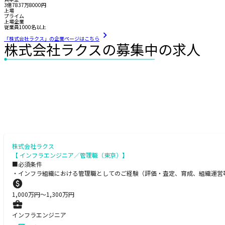
3億7837万8000円
上場
プライム
上場企業
従業員1000名以上
「株式会社ラクス」の企業ページはこちら
株式会社ラクスの募集中の求人
株式会社ラクス
【 インフラエンジニア／管理職（東京）】
■必須条件
・インフラ組織における管理職としてのご経験（評価・査定、育成、組織運営等） ※
1,000
万円〜
1,300
万円
インフラエンジニア