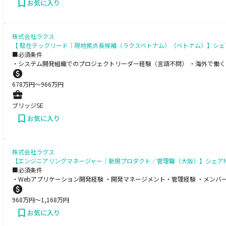
お気に入り
株式会社ラクス
【 駐在テックリード｜現地拠点長候補（ラクスベトナム）（ベトナム）】シェアN
■必須条件
・システム開発組織でのプロジェクトリーダー経験（言語不問） ・海外で働く
678
万円〜
966
万円
ブリッジSE
お気に入り
株式会社ラクス
【エンジニアリングマネージャー｜新規プロダクト／管理職（大阪）】シェアNo
■必須条件
・Webアプリケーション開発経験 ・開発マネージメント・管理経験 ・メンバ
968
万円〜
1,168
万円
お気に入り