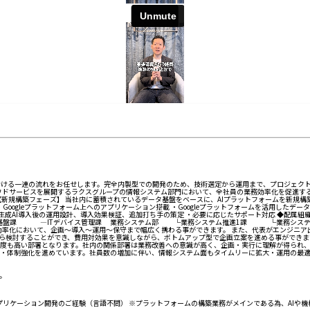
における一連の流れをお任せします。完全内製型での開発のため、技術選定から運用まで、プロジェク
ウドサービスを展開するラクスグループの情報システム部門において、全社員の業務効率化を促進す
新規構築フェーズ】 当社内に蓄積されているデータ基盤をベースに、AIプラットフォームを新規構築い
ogleプラットフォーム上へのアプリケーション搭載 ・Googleプラットフォームを活用したデータ
計 ・生成AI導入後の運用設計、導入効果検証、追加打ち手の策定 ・必要に応じたサポート対応 ◆配
基盤課 ―ITデバイス管理課 業務システム部 └業務システム推進1課 └業務システム
務効率化において、企画～導入～運用～保守まで幅広く携わる事ができます。 また、代表がエンジニ
検討することができ、費用対効果を意識しながら、ボトムアップ型で企画立案を進める事ができます
頻度も高い部署となります。社内の関係部署は業務改善への意識が高く、企画・実行に理解が得られ、
・体制強化を進めています。社員数の増加に伴い、情報システム面もタイムリーに拡大・運用の最適
。
アプリケーション開発のご経験（言語不問） ※プラットフォームの構築業務がメインである為、AIや