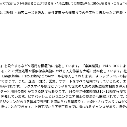
持ってプロジェクトを進めることができる方 ・AIを活用しての業務効率化に関心がある方 ・コミュ
識とご経験 ・顧客ニーズを汲み、要件定義から運用までの全工程に携わったご経験 
開発課」を設立するなどAI活用を積極的に推進しています。「楽楽精算」ではAI-OC
ることで受注処理や帳票保存業務における入力作業を大幅に効率化しています。社
n、LangChain、PerplexityなどのAIツールを導入しております。 ★トップ
ができます。また、企画、開発、営業、サポートをすべて社内で行っているため、エ
勤務が可能です。 ラクスマイル制度という子育て世代のための選択型就労制度を導
ター利用時の割引ができる制度もあります。 月の平均残業時間は10~15時間程度
に開催しています。ビアバッシュというエンジニア同士の交流会も開催されていて、
なポジションがあり各領域で専門性を深められる環境です。内製化されておりプロダ
を持つことができます。上流工程から下流工程までに携われるチャンスがあり、自分