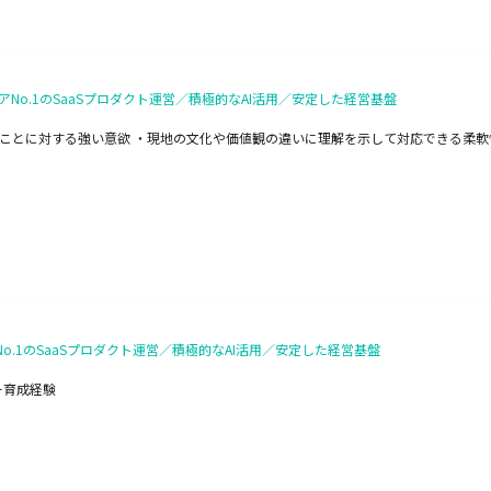
o.1のSaaSプロダクト運営／積極的なAI活用／安定した経営基盤
ことに対する強い意欲 ・現地の文化や価値観の違いに理解を示して対応できる柔軟
.1のSaaSプロダクト運営／積極的なAI活用／安定した経営基盤
ー育成経験