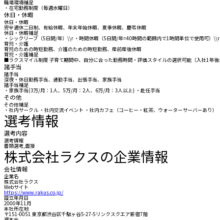
職場環境補足
・在宅勤務制度（毎週水曜日）
休日・休暇
休日・休暇
完全週休二日制、有給休暇、年末年始休暇、夏季休暇、慶弔休暇
休日・休暇補足
・シックリーブ（5日間/年）\\r ・時間休暇（5日間/年=40時間の範囲内で1時間単位で使用可）\\
育児・介護
育児のための時短勤務、介護のための時短勤務、産前産後休暇
育児・介護補足
■ラクスマイル制度 子育て期間中、自分に合った勤務時間・評価スタイルの選択可能（入社1年後か
諸手当
諸手当
深夜・休日勤務手当、通勤手当、出張手当、家族手当
諸手当補足
・家族手当(3万/月：1人、5万/月：2人、6万/月：3人以上) ・赴任手当
その他
その他補足
・社内サークル ・社内交流イベント ・社内カフェ（コーヒー・紅茶、ウォーターサーバーあり） 
選考情報
選考内容
選考情報
書類選考,面接
株式会社ラクスの企業情報
会社情報
企業名
株式会社ラクス
Webサイト
https://www.rakus.co.jp/
設立年月日
2000年11月
本社所在地
〒151-0051 東京都渋谷区千駄ヶ谷5-27-5リンクスクエア新宿7階
資本金