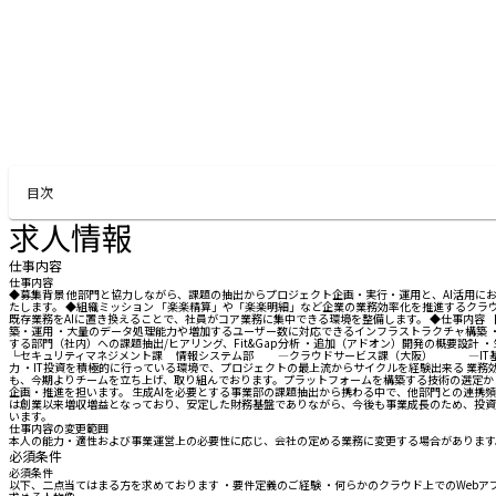
目次
求人情報
仕事内容
仕事内容
◆募集背景 他部門と協力しながら、課題の抽出からプロジェクト企画・実行・運用と、AI活用
たします。 ◆組織ミッション 「楽楽精算」や「楽楽明細」など企業の業務効率化を推進するクラ
既存業務をAIに置き換えることで、社員がコア業務に集中できる環境を整備します。 ◆仕事内容 【
築・運用 ・大量のデータ処理能力や増加するユーザー数に対応できるインフラストラクチャ構築 ・Go
する部門（社内）への課題抽出/ヒアリング、Fit&Gap分析 ・追加（アドオン）開発の概要設
└セキュリティマネジメント課 情報システム部 ―クラウドサービス課（大阪） ―IT
力 ・IT投資を積極的に行っている環境で、プロジェクトの最上流からサイクルを経験出来る 業
も、今期よりチームを立ち上げ、取り組んでおります。プラットフォームを構築する技術の選定から
企画・推進を担います。 生成AIを必要とする事業部の課題抽出から携わる中で、他部門との連携
は創業以来増収増益となっており、安定した財務基盤でありながら、今後も事業成長のため、投資
います。
仕事内容の変更範囲
本人の能力・適性および事業運営上の必要性に応じ、会社の定める業務に変更する場合があります
必須条件
必須条件
以下、二点当てはまる方を求めております ・要件定義のご経験 ・何らかのクラウド上でのWeb