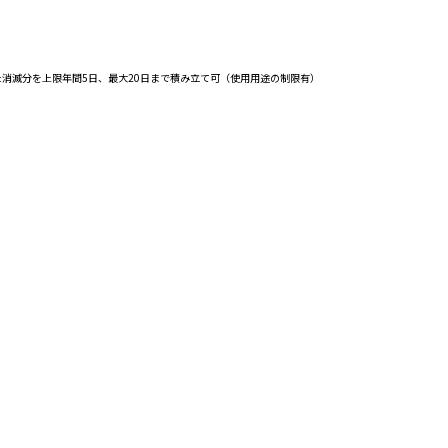
限を超えた消滅分を上限年間5日、最大20日まで積み立て可（使用用途の制限有）