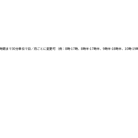
30分単位で日／月ごとに変更可 （例：8時-17時、8時半-17時半、9時半-18時半、10時-19