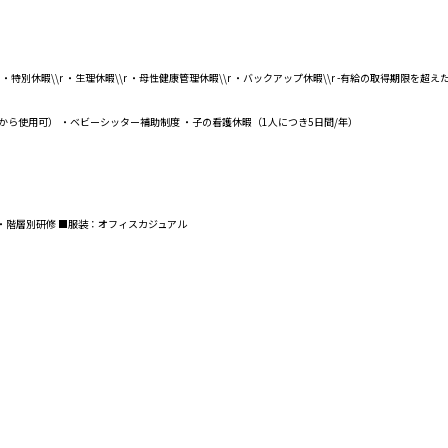
r ・特別休暇\\r ・生理休暇\\r ・母性健康管理休暇\\r ・バックアップ休暇\\r -有給の取得期
ら使用可） ・ベビーシッター補助制度 ・子の看護休暇（1人につき5日間/年）
・階層別研修 ■服装：オフィスカジュアル