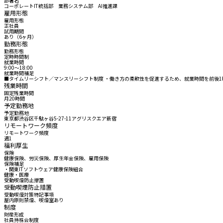
部署名
コーポレートIT統括部 業務システム部 AI推進課
雇用形態
雇用形態
正社員
試用期間
あり（6ヶ月）
勤務形態
勤務形態
定時時間制
就業時間
9:00〜18:00
就業時間補足
■タイムリーシフト／マンスリーシフト制度 ・働き方の柔軟性を促進するため、就業時間を前後1時間まで
残業時間
固定残業時間
月20時間
予定勤務地
予定勤務地
東京都渋谷区千駄ヶ谷5-27-11アグリスクエア新宿
リモートワーク頻度
リモートワーク頻度
週1
福利厚生
保険
健康保険、労災保険、厚生年金保険、雇用保険
保険補足
・関東ITソフトウェア健康保険組合
健康・医療
受動喫煙防止措置
受動喫煙防止措置
受動喫煙対策特記事項
屋内原則禁煙、喫煙室あり
制度
財産形成
社員持株会制度