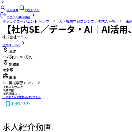
求人検索
お気に入り
ログイン
無料相談
キッカケエージェント
トップ
AI・機械学習エンジニアの求人一覧
東
【社内SE／データ・AI｜AI活
株式会社ラクス
企業ページへ
年収
567万円〜783万円
勤務地
東京都
職種
AI・機械学習エンジニア
リモートワーク
学歴不問
技術試験なし
この求人にお問い合わせする
お気に入り
求人紹介動画
お問い合わせする