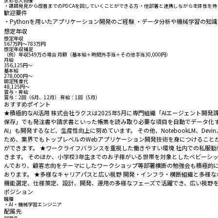
求める人物像
・課題発見から改善までのPDCAを回していくことができる方 ・他部署と連携しながら主体性を
歓迎要件
・Pythonを用いたアプリケーション開発のご経験 ・データ分析や機械学習の知
想定年収
想定年収
567万円〜783万円
想定年収補足
（例）年収549万の場合 月額（基本給＋時間外手当＋その他手当30,000円）
月給
356,125円〜
基本給
278,000円〜
固定残業代
48,125円〜
賞与・昇給
賞与：2回（6月、12月） 昇給：1回（5月）
おすすめポイント
★積極的なAI活用 株式会社ラクスは2025年5月に専門組織「AIエージェント
保存」でも発注書や請求書といった帳票を読み取り必要な項目を自動でデータ化す
AI」も開発するなど、生産性向上に努めています。 その他、NotebookLM、Devi
ため、業界でもトップレベルのWebアプリケーション開発技術を身につけること
ができます。 ★ワークライフバランスを重視した働きやすい環境 社内での私服
きます。 そのほか、小学校3年生までのお子様がいる世帯を対象としたベビーシッ
んでおり、顧客志向をテーマにしたワークショップ等部署横断の勉強会も積極的
おります。 ★多様なキャリアパスと広い視野 開発・インフラ・横断組織と多様
機能選定、仕様策定、設計、開発、運用の多様なフェーズで活躍でき、広い視野
ポジション
職種
・AI・機械学習エンジニア
配属先