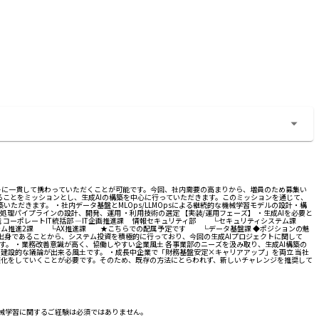
トに一貫して携わっていただくことが可能です。今回、社内需要の高まりから、増員のため募集い
ることをミッションとし、生成AIの構築を中心に行っていただきます。このミッションを通じて、
ただきます。 ・社内データ基盤とMLOps/LLMOpsによる継続的な機械学習モデルの設計・構
処理パイプラインの設計、開発、運用 ・利用技術の選定 【実装/運用フェーズ】 ・生成AIを必要と
属組織 コーポレートIT統括部 ―IT企画推進課 情報セキュリティ部 └セキュリティシステム課
推進2課 └AX推進課 ★こちらでの配属予定です └データ基盤課 ◆ポジションの魅
ア出身であることから、システム投資を積極的に行っており、今回の生成AIプロジェクトに関して
。 ・業務改善意識が高く、協働しやすい企業風土 各事業部のニーズを汲み取り、生成AI構築の
建設的な議論が出来る風土です。 ・成長中企業で「財務基盤安定×キャリアアップ」を両立 当社
化をしていくことが必要です。そのため、既存の方法にとらわれず、新しいチャレンジを推奨して
機械学習に関するご経験は必須ではありません。