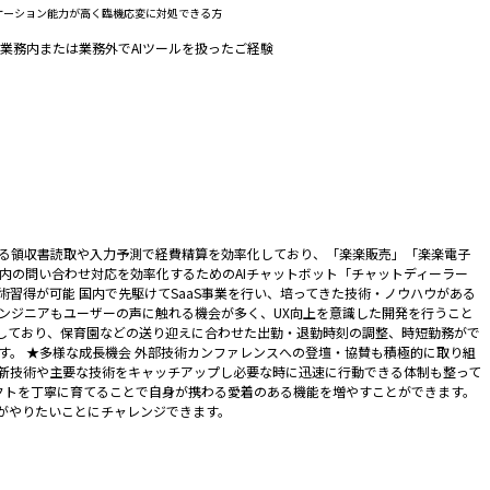
ニケーション能力が高く臨機応変に対処できる方
・業務内または業務外でAIツールを扱ったご経験
Rによる領収書読取や入力予測で経費精算を効率化しており、「楽楽販売」「楽楽電子
内の問い合わせ対応を効率化するためのAIチャットボット「チャットディーラー
レベルの技術習得が可能 国内で先駆けてSaaS事業を行い、培ってきた技術・ノウハウがある
ンジニアもユーザーの声に触れる機会が多く、UX向上を意識した開発を行うこと
入しており、保育園などの送り迎えに合わせた出勤・退勤時刻の調整、時短勤務がで
です。 ★多様な成長機会 外部技術カンファレンスへの登壇・協賛も積極的に取り組
新技術や主要な技術をキャッチアップし必要な時に迅速に行動できる体制も整って
クトを丁寧に育てることで自身が携わる愛着のある機能を増やすことができます。
がやりたいことにチャレンジできます。