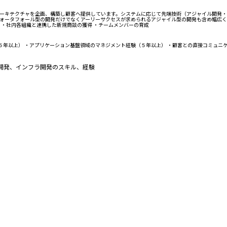
キテクチャを企画、構築し顧客へ提供しています。システムに応じて先端技術（アジャイル開発・マイ
ォータフォール型の開発だけでなくアーリーサクセスが求められるアジャイル型の開発も含め幅広く取
 ・社内各組織と連携した新規商談の獲得 ・チームメンバーの育成
５年以上） ・アプリケーション基盤領域のマネジメント経験（５年以上） ・顧客との直接コミュニ
開発、インフラ開発のスキル、経験