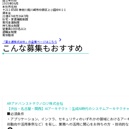
設立年月日
1935年06月
本社所在地
〒211-8588 神奈川県川崎市中原区上小田中4-1-1
資本金
21億4748万3647円
社宅・家賃補助制度
育児支援制度
持ち株会制度
従業員1000名以上
退職金制度
育休取得
「富士通株式会社」の企業ページはこちら
こんな募集もおすすめ
ARアドバンストテクノロジ株式会社
【渋谷・名古屋・関西】AIアーキテクト｜生成AI時代のシステムアーキテクチ
■必須条件
・アプリケーション、インフラ、セキュリティのいずれかの領域におけるアーキ
術動向や活用事例など）を有し、業務への活用に関心をお持ちの方 ・技術的