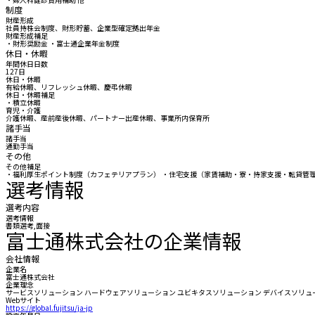
制度
財産形成
社員持株会制度、財形貯蓄、企業型確定拠出年金
財産形成補足
・財形奨励金 ・富士通企業年金制度
休日・休暇
年間休日日数
127日
休日・休暇
有給休暇、リフレッシュ休暇、慶弔休暇
休日・休暇補足
・積立休暇
育児・介護
介護休暇、産前産後休暇、パートナー出産休暇、事業所内保育所
諸手当
諸手当
通勤手当
その他
その他補足
・福利厚生ポイント制度（カフェテリアプラン） ・住宅支援（家賃補助・寮・持家支援・転貸管理
選考情報
選考内容
選考情報
書類選考,面接
富士通株式会社の企業情報
会社情報
企業名
富士通株式会社
企業理念
サービスソリューション ハードウェアソリューション ユビキタスソリューション デバイスソリュ
Webサイト
https://global.fujitsu/ja-jp