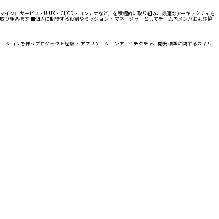
クロサービス・UIUX・CI/CD・コンテナなど）を積極的に取り組み、最適なアーキテクチャを
り組みます ■個人に期待する役割やミッション ・マネージャーとしてチーム内メンバおよび協
ケーションを伴うプロジェクト経験 ・アプリケーションアーキテクチャ、開発標準に関するスキル