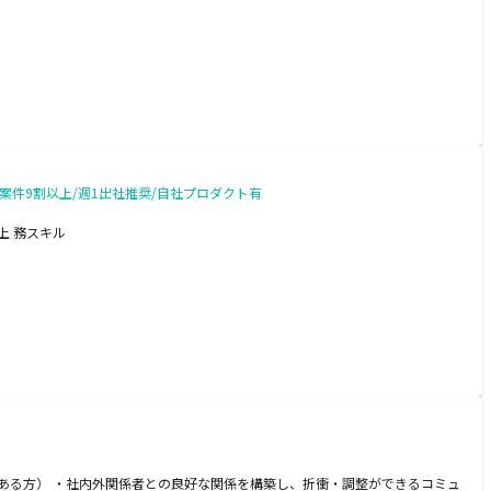
案件9割以上/週1出社推奨/自社プロダクト有
上 務スキル
ある方） ・社内外関係者との良好な関係を構築し、折衝・調整ができるコミュ