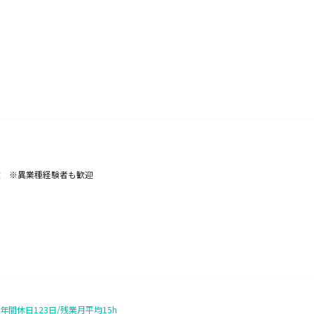
験 ※異業種経験者も歓迎
休日123日/残業月平均15h