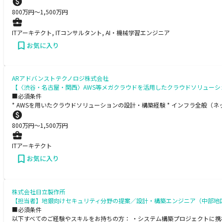
800
万円〜
1,500
万円
ITアーキテクト, ITコンサルタント, AI・機械学習エンジニア
お気に入り
ARアドバンストテクノロジ株式会社
【〈渋谷・名古屋・関西〉AWS等メガクラウドを活用したクラウドソリューショ
■必須条件
* AWSを用いたクラウドソリューションの設計・構築経験 * インフラ全般（
800
万円〜
1,500
万円
ITアーキテクト
お気に入り
株式会社日立製作所
【担当者】地銀向けセキュリティ分野の提案／設計・構築エンジニア（中部地
■必須条件
以下すべてのご経験やスキルをお持ちの方： ・システム構築プロジェクトに携