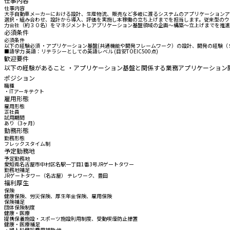
仕事内容
仕事内容
大手自動車メーカーにおける設計、生産物流、販売など多岐に渡るシステムのアプリケーションアー
選択・組み合わせ、設計から導入、評価を実施し本稼働の立ち上げまでを担当します。従来型のウ
力会社（約３０名）をマネジメントしアプリケーション基盤領域の企画～構築～立上げまでを推進
必須条件
必須条件
以下の経験必須 ・アプリケーション基盤(共通機能や開発フレームワーク）の設計、開発の経験（
■語学力 英語：リテラシーとしての英語レベル (目安TOEIC500点)
歓迎要件
以下の経験があること ・アプリケーション基盤と関係する業務アプリケーション
ポジション
職種
・ITアーキテクト
雇用形態
雇用形態
正社員
試用期間
あり（3ヶ月）
勤務形態
勤務形態
フレックスタイム制
予定勤務地
予定勤務地
愛知県名古屋市中村区名駅一丁目1番3号JRゲートタワー
勤務地補足
JRゲートタワー（名古屋） テレワーク、豊田
福利厚生
保険
健康保険、労災保険、厚生年金保険、雇用保険
保険補足
団体保険制度
健康・医療
提携保養施設・スポーツ施設利用制度、受動喫煙防止措置
健康・医療補足
・婦人科健診費用補助 他