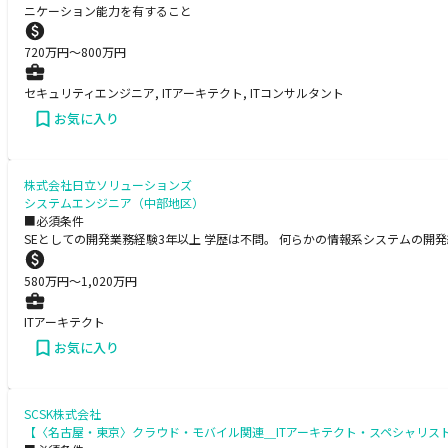
ニケーション能力を有すること
720
万円〜
800
万円
セキュリティエンジニア, ITアーキテクト, ITコンサルタント
お気に入り
株式会社日立ソリューションズ
システムエンジニア（中部地区）
■必須条件
SEとしての開発業務経験3年以上 学歴は不問。 何らかの情報系システムの
580
万円〜
1,020
万円
ITアーキテクト
お気に入り
SCSK株式会社
【〈名古屋・東京〉クラウド・モバイル関連＿ITアーキテクト・スペシャリス