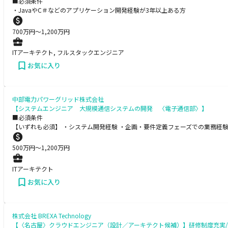
■必須条件
・JavaやC＃などのアプリケーション開発経験が3年以上ある方
700
万円〜
1,200
万円
ITアーキテクト, フルスタックエンジニア
お気に入り
中部電力パワーグリッド株式会社
【システムエンジニア 大規模通信システムの開発 〈電子通信部〉】
■必須条件
【いずれも必須】 ・システム開発経験 ・企画・要件定義フェーズでの業務経
500
万円〜
1,200
万円
ITアーキテクト
お気に入り
株式会社 BREXA Technology
【〈名古屋〉クラウドエンジニア（設計／アーキテクト候補）】研修制度充実/年間