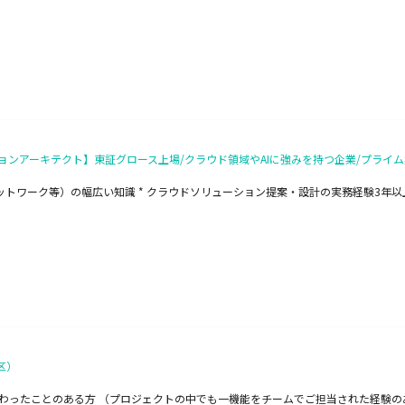
ンアーキテクト】東証グロース上場/クラウド領域やAIに強みを持つ企業/プライム
ネットワーク等）の幅広い知識 * クラウドソリューション提案・設計の実務経験3年以
区）
わったことのある方 （プロジェクトの中でも一機能をチームでご担当された経験の