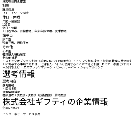
受動喫煙防止措置
制度
職場環境
リモートワーク制度
休日・休暇
年間休日日数
127日
休日・休暇
土日祝休み、有給休暇、年末年始休暇、夏季休暇
諸手当
諸手当
残業手当、通勤手当
その他
その他
書籍購入補助制度
その他補足
・ストックオプション制度（成果に応じて随時付与） ・ドリンク無料提供 ・技術書籍購入費全額負担 ・技術研鑽
上に寄与する事項であれば、6万円/人、5日/人 使用することができる制度 - セミナー参加 (プロマネ
ーム打ち上げ ・エスプレッソマシーン ・ビールサーバー ・シャッフルランチ
選考情報
選考内容
選考情報
・面接 3回
選考情報補足
書類選考 1次面接 2次面接（技術面接） 最終面接
株式会社ギフティの企業情報
企業について
インターネットサービス事業