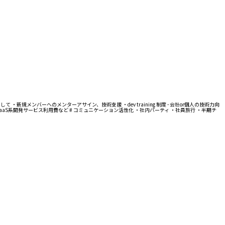
 ・新規メンバーへのメンターアサイン、技術支援 ・dev training 制度 - 会社or個人の技術力向
SaaS系開発サービス利用費など # コミュニケーション活性化 ・社内パーティ ・社員旅行 ・半期チ