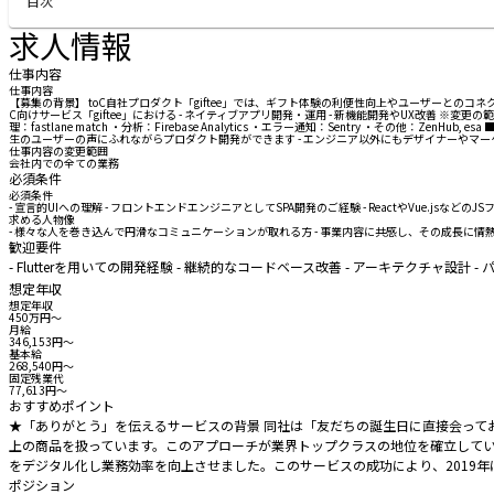
目次
求人情報
仕事内容
仕事内容
【募集の背景】 toC自社プロダクト「giftee」では、ギフト体験の利便性向上やユーザーと
C向けサービス「giftee」における - ネイティブアプリ開発・運用 - 新機能開発やUX改善 ※変更の範囲：会社内で
理：fastlane match ・分析：Firebase Analytics ・エラー通知：Sentry 
生のユーザーの声にふれながらプロダクト開発ができます - エンジニア以外にもデザイナーやマ
仕事内容の変更範囲
会社内での全ての業務
必須条件
必須条件
- 宣言的UIへの理解 - フロントエンドエンジニアとしてSPA開発のご経験 - ReactやVue.jsな
求める人物像
- 様々な人を巻き込んで円滑なコミュニケーションが取れる方 - 事業内容に共感し、その成長に情熱
歓迎要件
- Flutterを用いての開発経験 - 継続的なコードベース改善 - アーキテクチャ設計
想定年収
想定年収
450万円〜
月給
346,153円〜
基本給
268,540円〜
固定残業代
77,613円〜
おすすめポイント
★「ありがとう」を伝えるサービスの背景 同社は「友だちの誕生日に直接会って
上の商品を扱っています。このアプローチが業界トップクラスの地位を確立しています。 ★東証プ
をデジタル化し業務効率を向上させました。このサービスの成功により、2019年
ポジション