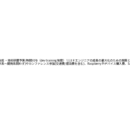
予算/時間付与（dev training 制度） \\\\t # エンジニアの成長の最大化のための施策として
系～開発系問わず)やカンファレンス参加(交通費/宿泊費を含む)、Raspberry Piデバイス購入費、