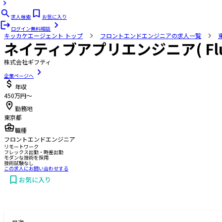
求人検索
お気に入り
ログイン
無料相談
キッカケエージェント
トップ
フロントエンドエンジニアの求人一覧
ネイティブアプリエンジニア( Flutt
株式会社ギフティ
企業ページへ
年収
450万円〜
勤務地
東京都
職種
フロントエンドエンジニア
リモートワーク
フレックス出勤・時差出勤
モダンな技術を採用
技術試験なし
この求人にお問い合わせする
お気に入り
お問い合わせする