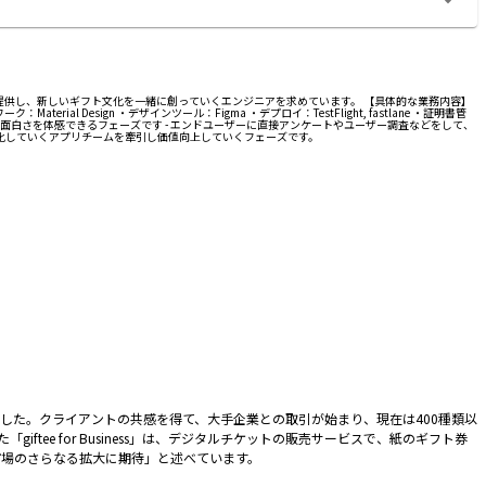
を提供し、新しいギフト文化を一緒に創っていくエンジニアを求めています。 【具体的な業務内容】
rial Design ・デザインツール：Figma ・デプロイ：TestFlight, fastlane ・証明書管
ト文化を作っていく面白さを体感できるフェーズです - エンドユーザーに直接アンケートやユーザー調査などをして、
強化していくアプリチームを牽引し価値向上していくフェーズです。
した。クライアントの共感を得て、大手企業との取引が始まり、現在は400種類以
giftee for Business」は、デジタルチケットの販売サービスで、紙のギフト券
市場のさらなる拡大に期待」と述べています。