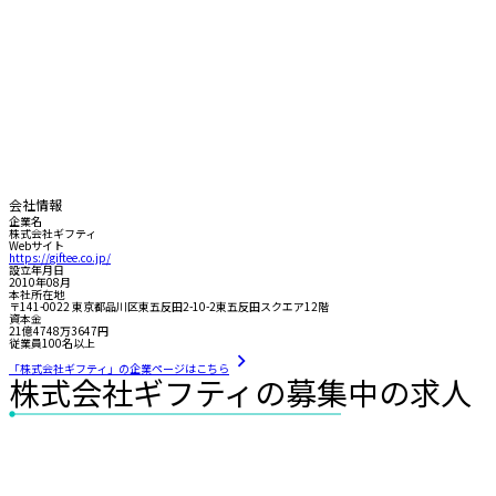
会社情報
企業名
株式会社ギフティ
Webサイト
https://giftee.co.jp/
設立年月日
2010年08月
本社所在地
〒141-0022 東京都品川区東五反田2-10-2東五反田スクエア12階
資本金
21億4748万3647円
従業員100名以上
「株式会社ギフティ」の企業ページはこちら
株式会社ギフティの募集中の求人