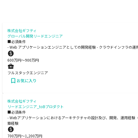
株式会社ギフティ
グローバル開発リードエンジニア
■必須条件
- Web アプリケーションエンジニアとしての開発経験 - クラウドインフラの運用経験 -
600
万円〜
900
万円
フルスタックエンジニア
お気に入り
株式会社ギフティ
リードエンジニア_toBプロダクト
■必須条件
- Webアプリケーションにおけるアーキテクチャの設計及び、開発、運用経験（言語
築経験
700
万円〜
1,200
万円