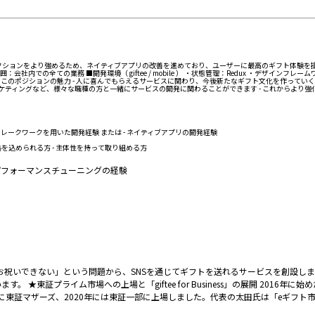
のコネクションをより強めるため、ネイティブアプリの改善を進めており、ユーザーに最高のギフト体験
の全ての業務 ■開発環境（ giftee / mobile ） ・状態管理：Redux ・デザインフレームワーク：Mate
・その他：ZenHub, esa ■このポジションの魅力 - 人に喜んでもらえるサービスに関わり、今後新たなギフ
ーケティングなど、様々な職種の方と一緒にサービスの開発に関わることができます - これからより
どのJSフレークワークを用いた開発経験 または - ネイティブアプリの開発経験
を込められる方 - 主体性を持って取り組める方
 - パフォーマンスチューニングの経験
お祝いできない」という問題から、SNSを通じてギフトを送れるサービスを創設しま
ライム市場への上場と「giftee for Business」の展開 2016年に始めた「
に東証マザーズ、2020年には東証一部に上場しました。代表の太田氏は「eギフト