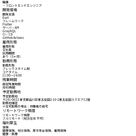
職種
・フロントエンドエンジニア
開発環境
開発言語
Dart
フレームワーク
Flutter
サーバ・API
GraphQL
CI・CD
GitHub Actions
雇用形態
雇用形態
正社員
試用期間
あり（3ヶ月）
勤務形態
勤務形態
フレックスタイム制
コアタイム
11:00〜16:00
残業時間
固定残業時間
月40時間
予定勤務地
予定勤務地
〒141-0022 東京都品川区東五反田2-10-2東五反田スクエア12階
勤務地補足
※在宅勤務の場合：労働者の自宅
リモートワーク頻度
リモートワーク頻度
フルリモート（地方在住 不可）
福利厚生
保険
健康保険、労災保険、厚生年金保険、雇用保険
健康・医療