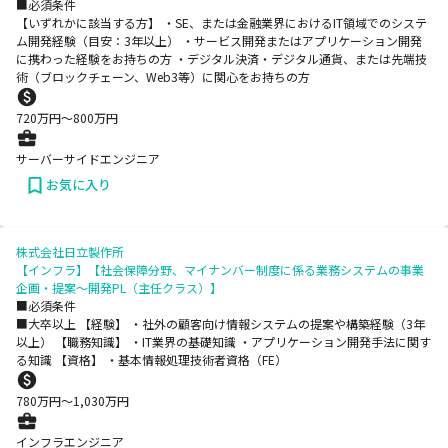
■必須条件
【いずれかに該当する方】 ・SE、または金融業界におけるIT領域でのシステ
ム開発経験（目安：3年以上） ・サービス開発またはアプリケーション開発
に携わった経験をお持ちの方 ・デジタル決済・デジタル通貨、または先端技
術（ブロックチェーン、Web3等）に関心をお持ちの方
720
万円〜
800
万円
サーバーサイドエンジニア
お気に入り
株式会社日立製作所
【インフラ】【社会保障分野、マイナンバー制度に係る業務システムの事業
企画・提案～開発PL（主任クラス）】
■必須条件
■大卒以上 【経験】 ・社外の顧客向け情報システムの提案や構築経験（3年
以上） 【職務知識】 ・IT業界の基礎知識 ・アプリケーション開発手法に関す
る知識 【資格】 ・基本情報処理技術者資格（FE）
780
万円〜
1,030
万円
インフラエンジニア