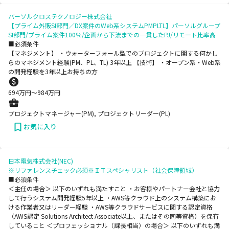
パーソルクロステクノロジー株式会社
【プライム外販SI部門／DX案件のWeb系システムPMPLTL】パーソルグループ
SI部門/プライム案件100％/企画から下流までの一貫したPJ/リモート比率高
■必須条件
【マネジメント】 ・ウォーターフォール型でのプロジェクトに関する何かし
らのマネジメント経験(PM、PL、TL) 3年以上 【技術】 ・オープン系・Web系
の開発経験を3年以上お持ちの方
694
万円〜
984
万円
プロジェクトマネージャー(PM), プロジェクトリーダー(PL)
お気に入り
日本電気株式会社(NEC)
※リファレンスチェック必須※ＩＴスペシャリスト（社会保障領域）
■必須条件
＜主任の場合＞ 以下のいずれも満たすこと ・お客様やパートナー会社と協力
して行うシステム開発経験5年以上 ・AWS等クラウド上のシステム構築にお
ける作業者又はリーダー経験 ・AWS等クラウドサービスに関する認定資格
（AWS認定 Solutions Architect Associate以上、またはその同等資格）を保有
していること ＜プロフェッショナル（課長相当）の場合＞ 以下のいずれも満