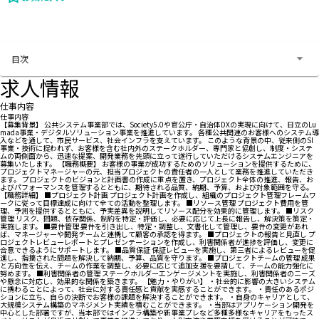
お問い合わせする
目次
求人情報
仕事内容
仕事内容
【募集背景】 公共システム事業部では、Society5.0や官公庁・自治体DXの実現に向けて、日立のLu
mada事業・デジタルソリューション事業を推進しています。 各種公共関連のお客様へのシステム導
入などを通して、市民サービス、社会インフラを支えています。 このような背景の中、従来側のSI
事業・技術に捉われず、お客様を含む社内外のステークホルダー、専門家と協創し、制度・システ
ムの両側面から、迅速な提案、開発業務を先頭に立って遂行していただけるシステムエンジニアを
募集いたします。 【職務概要】 お客様の事業が成功するためのソリューションを提供するために、
プロジェクトマネージャーの元、担当プロジェクトの責任者の一人として業務を推進していただき
ます。 プロジェクトのビジョンと計画書の作成に重点を置き、プロジェクト全体の推進、報告、お
よびパフォーマンスを管理するとともに、期待される品質、納期、予算、および対象範囲を守る。
【職務詳細】 ■プロジェクト計画 プロジェクト計画を作成し、組織のプロジェクト管理フレームワ
ークに従って目標達成に向けて全ての活動を整理します。 ■リソース管理 プロジェクト費用を管
理、予測を提供するとともに、予実差異を説明してリソース配分を効果的に管理します。 ■リスク
管理 リスク、問題、依存関係、制約を特定・評価し、必要に応じて上長に報告し、解決策を策定・
実施します。 ■要件管理 要件を引き出し、特定・調整し、文書化して管理し、要件の変更があれ
ば、マネージャーや開発チームと連携して顧客の承認を得ます。 ■プロジェクトの報告と見直し プ
ロジェクトレビューレポートとプレゼンテーションを作成し、利害関係者が進捗を評価し、変更に
合意できるようにサポートします。 ■品質保証 保証レビューを実施し、第三者によるレビューを促
進し、指摘された問題を解決して納期、予算、品質を守ります。 ■プロジェクトチームの管理 成果
と方向性を伝え、チームの作業を調整し、必要に応じて追加支援を要請して、チームの能力強化に
努めます。 ■利害関係者の管理 ステークホルダーエンゲージメントを実施し、利害関係者のニーズ
や懸念に対応し、効果的な関係を築きます。 【魅力・やりがい】 ・社会的に影響の大きいシステム
に携わることによって、社会に対する責任感と貢献を実感することができます。 ・責任のあるポジ
ションに立ち、自らの決断でお客様の課題を解決することができます。 ・自身のキャリアとして、
大規模システム構築のマネジメント実績を積むことができます。 ・当部はアプリケーション開発を
中心とした部署ですが、当本部ではインフラ構築や新事業プレなど多種多様なキャリアをもったス