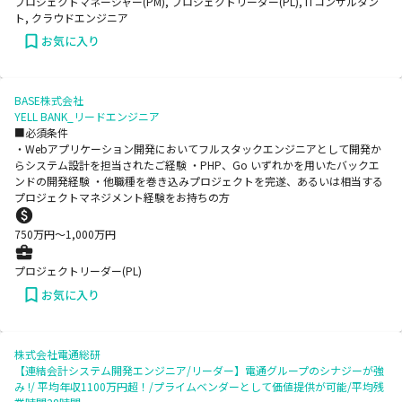
プロジェクトマネージャー(PM), プロジェクトリーダー(PL), ITコンサルタン
ト, クラウドエンジニア
お気に入り
BASE株式会社
YELL BANK_リードエンジニア
■必須条件
・Webアプリケーション開発においてフルスタックエンジニアとして開発か
らシステム設計を担当されたご経験 ・PHP、Go いずれかを用いたバックエ
ンドの開発経験 ・他職種を巻き込みプロジェクトを完遂、あるいは相当する
プロジェクトマネジメント経験をお持ちの方
750
万円〜
1,000
万円
プロジェクトリーダー(PL)
お気に入り
株式会社電通総研
【連結会計システム開発エンジニア/リーダー】電通グループのシナジーが強
み !/ 平均年収1100万円超！/プライムベンダーとして価値提供が可能/平均残