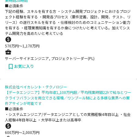
業時間28時間
■必須条件
下記の経験、スキルを有する方 ・システム開発プロジェクトにおけるプロジ
ェクト経験を有する ・開発各プロセス（要件定義、設計、開発、テスト、リ
リース）の遂行スキルを有する ・仕様検討のためのコミュニケーション能力
を有する ・経理業務知識を有するか身につけたいと考えている。加えてシス
テム開発力を高めたいと考えている
570
万円〜
1,170
万円
サーバーサイドエンジニア, プロジェクトリーダー(PL)
お気に入り
株式会社ベイカレント・テクノロジー
【データエンジニア】平均年収1,100万円超／平均残業時間22hで給与とワー
クライフバランスを両立できる環境／ワンプール制による多様な業界への案
件アサインが可能です
■必須条件
・システムエンジニア/データエンジニアとしての実務経験4年目以上 ・社会
人経験4年目年以上 ・大学卒以上または高専卒
600
万円〜
2,000
万円