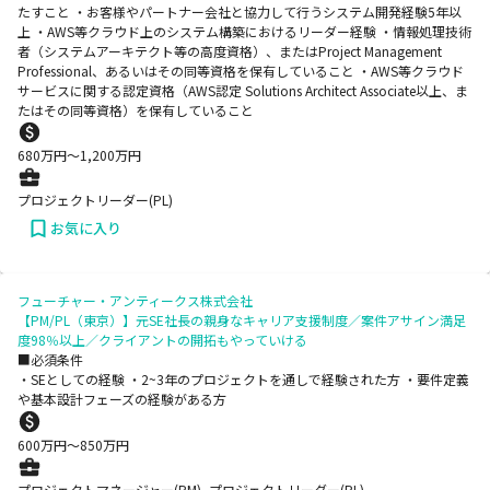
たすこと ・お客様やパートナー会社と協力して行うシステム開発経験5年以
上 ・AWS等クラウド上のシステム構築におけるリーダー経験 ・情報処理技術
者（システムアーキテクト等の高度資格）、またはProject Management
Professional、あるいはその同等資格を保有していること ・AWS等クラウド
サービスに関する認定資格（AWS認定 Solutions Architect Associate以上、ま
たはその同等資格）を保有していること
680
万円〜
1,200
万円
プロジェクトリーダー(PL)
お気に入り
フューチャー・アンティークス株式会社
【PM/PL（東京）】元SE社長の親身なキャリア支援制度／案件アサイン満足
度98％以上／クライアントの開拓もやっていける
■必須条件
・SEとしての経験 ・2~3年のプロジェクトを通しで経験された方 ・要件定義
や基本設計フェーズの経験がある方
600
万円〜
850
万円
プロジェクトマネージャー(PM), プロジェクトリーダー(PL)