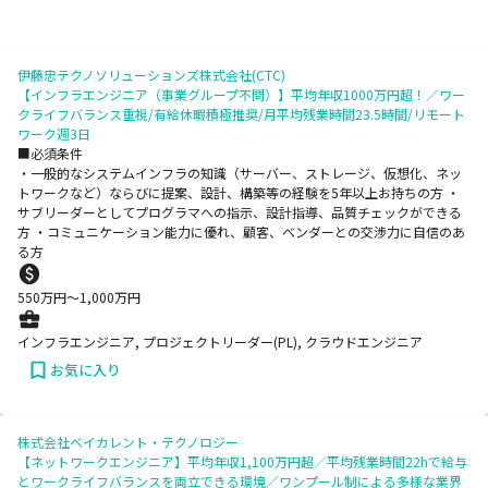
伊藤忠テクノソリューションズ株式会社(CTC)
【インフラエンジニア（事業グループ不問）】平均年収1000万円超！／ワー
クライフバランス重視/有給休暇積極推奨/月平均残業時間23.5時間/リモート
ワーク週3日
■必須条件
・一般的なシステムインフラの知識（サーバー、ストレージ、仮想化、ネッ
トワークなど）ならびに提案、設計、構築等の経験を5年以上お持ちの方 ・
サブリーダーとしてプログラマへの指示、設計指導、品質チェックができる
方 ・コミュニケーション能力に優れ、顧客、ベンダーとの交渉力に自信のあ
る方
550
万円〜
1,000
万円
インフラエンジニア, プロジェクトリーダー(PL), クラウドエンジニア
お気に入り
株式会社ベイカレント・テクノロジー
【ネットワークエンジニア】平均年収1,100万円超／平均残業時間22hで給与
とワークライフバランスを両立できる環境／ワンプール制による多様な業界