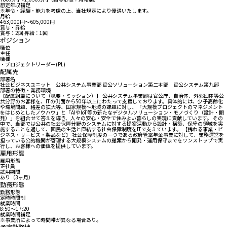
想定年収補足
※年令・経験・能力を考慮の上、当社規定により優遇いたします。
月給
463,000円〜605,000円
賞与・昇給
賞与：2回 昇給：1回
ポジション
職位
主任
職種
・プロジェクトリーダー(PL)
配属先
部署名
社会ビジネスユニット 公共システム事業部 官公ソリューション第二本部 官公システム第九部
部署の特徴・業務環境
【配属組織について（概要・ミッション）】 公共システム事業部は官公庁、自治体、外郭団体等公
共分野のお客様を、ITの側面から50年以上にわたって支援しております。具体的には、少子高齢化
や環境問題、格差の拡大等、国家規模～地域の課題に対し、「大規模プロジェクトのマネジメント
をはじめとしたノウハウ」と「AIやIoT等の新たなデジタルソリューション・モノづくり（設計・開
発）」を組合せて答えを導き、人々の安心・安全で住みよい暮らしの実現に貢献しています。 その
中で、当部では公共の社会保障分野のシステムに対する提案活動から設計・構築、保守の領域を実
施することを通して、国民の生活と直結する社会保障制度をITで支えています。 【携わる事業・ビ
ジネス・サービス・製品など】 社会保障制度の一つである政府管掌年金事業に対して、業務運営を
担っている公的機関が管理する大規模システムの提案から開発・運用保守までをワンストップで実
行し、お客様への価値を提供しています。
雇用形態
雇用形態
正社員
試用期間
あり（3ヶ月）
勤務形態
勤務形態
定時時間制
就業時間
8:50〜17:20
就業時間補足
※事業所によって時間帯が異なる場合あり。
予定勤務地