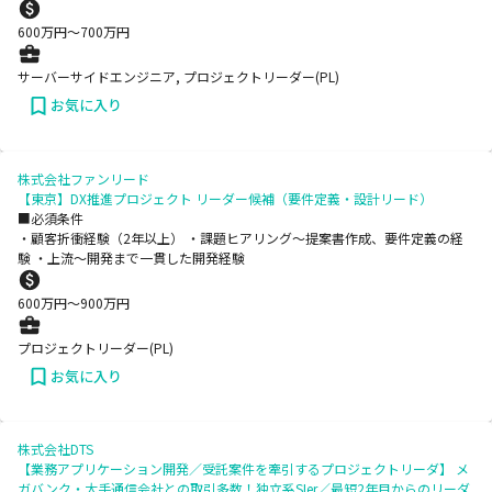
600
万円〜
700
万円
サーバーサイドエンジニア, プロジェクトリーダー(PL)
お気に入り
株式会社ファンリード
【東京】DX推進プロジェクト リーダー候補（要件定義・設計リード）
■必須条件
・顧客折衝経験（2年以上） ・課題ヒアリング～提案書作成、要件定義の経
験 ・上流～開発まで一貫した開発経験
600
万円〜
900
万円
プロジェクトリーダー(PL)
お気に入り
株式会社DTS
【業務アプリケーション開発／受託案件を牽引するプロジェクトリーダ】 メ
ガバンク・大手通信会社との取引多数！独立系SIer／最短2年目からのリーダ