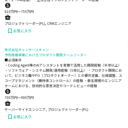
610
万円〜
755
万円
プロジェクトリーダー(PL), CRMエンジニア
お気に入り
株式会社キャンサースキャン
予防医療事業におけるプロダクト開発チームリーダー
■必須条件
・Coding Agent等のAIアシスタントを実務で活用した開発経験（半年以上）
・ソフトウェア・システム開発/運用経験（5年以上） ・プロダクト開発にお
いて、ビジネス職やPO（プロダクトオーナー）との要件定義、仕様調整、ス
コープマネジメント（期待値コントロール）の経験 ・数名規模のエンジニア
チームにおける、技術的な意思決定やコードレビューの経験
700
万円〜
900
万円
サーバーサイドエンジニア, プロジェクトリーダー(PL)
お気に入り