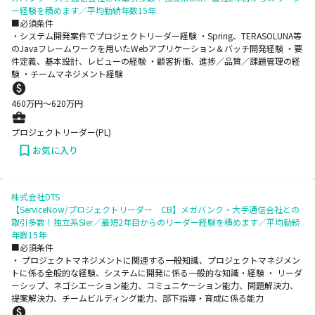
ー経験を積めます／平均勤続年数15年
■必須条件
・システム開発案件でプロジェクトリーダー経験 ・Spring、TERASOLUNA等
のJavaフレームワークを用いたWebアプリケーション＆バッチ開発経験 ・要
件定義、基本設計、レビューの経験 ・顧客折衝、進捗／品質／課題管理の経
験 ・チームマネジメント経験
460
万円〜
620
万円
プロジェクトリーダー(PL)
お気に入り
株式会社DTS
【ServiceNow/プロジェクトリーダー CB】メガバンク・大手通信会社との
取引多数！独立系SIer／最短2年目からのリーダー経験を積めます／平均勤続
年数15年
■必須条件
・ プロジェクトマネジメントに関連する一般知識、プロジェクトマネジメン
トに係る全般的な経験、システムに開発に係る一般的な知識・経験 ・ リーダ
ーシップ、ネゴシエーション能力、コミュニケーション能力、問題解決力、
提案解決力、チームビルディング能力、部下指導・育成に係る能力