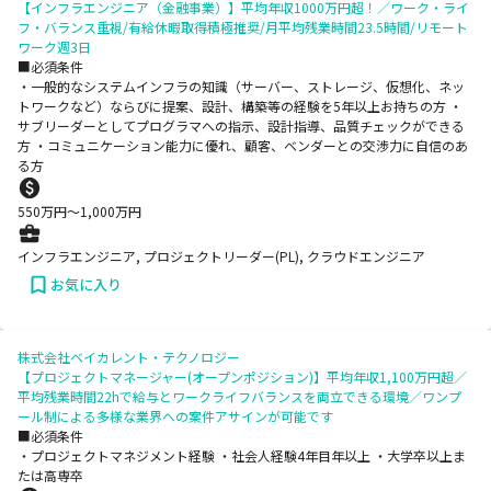
【インフラエンジニア（金融事業）】平均年収1000万円超！／ワーク・ライ
フ・バランス重視/有給休暇取得積極推奨/月平均残業時間23.5時間/リモート
ワーク週3日
■必須条件
・一般的なシステムインフラの知識（サーバー、ストレージ、仮想化、ネッ
トワークなど）ならびに提案、設計、構築等の経験を5年以上お持ちの方 ・
サブリーダーとしてプログラマへの指示、設計指導、品質チェックができる
方 ・コミュニケーション能力に優れ、顧客、ベンダーとの交渉力に自信のあ
る方
550
万円〜
1,000
万円
インフラエンジニア, プロジェクトリーダー(PL), クラウドエンジニア
お気に入り
株式会社ベイカレント・テクノロジー
【プロジェクトマネージャー(オープンポジション)】平均年収1,100万円超／
平均残業時間22hで給与とワークライフバランスを両立できる環境／ワンプ
ール制による多様な業界への案件アサインが可能です
■必須条件
・プロジェクトマネジメント経験 ・社会人経験4年目年以上 ・大学卒以上ま
たは高専卒