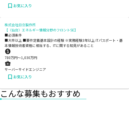
お気に入り
株式会社日立製作所
【〈仙台〉エネルギー情報分野のフロントSE】
■必須条件
■大卒以上 ■要件定義基本設計の経験 ※実務経験3年以上 ITパスポート・基
本情報技術者資格に相当する、ITに関する知見があること
780
万円〜
1,030
万円
サーバーサイドエンジニア
お気に入り
こんな募集もおすすめ