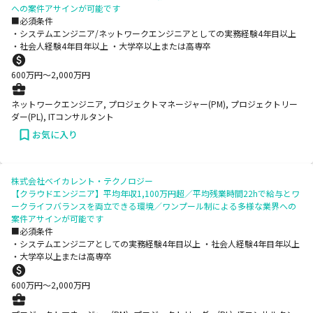
への案件アサインが可能です
■必須条件
・システムエンジニア/ネットワークエンジニアとしての実務経験4年目以上
・社会人経験4年目年以上 ・大学卒以上または高専卒
600
万円〜
2,000
万円
ネットワークエンジニア, プロジェクトマネージャー(PM), プロジェクトリー
ダー(PL), ITコンサルタント
お気に入り
株式会社ベイカレント・テクノロジー
【クラウドエンジニア】平均年収1,100万円超／平均残業時間22hで給与とワ
ークライフバランスを両立できる環境／ワンプール制による多様な業界への
案件アサインが可能です
■必須条件
・システムエンジニアとしての実務経験4年目以上 ・社会人経験4年目年以上
・大学卒以上または高専卒
600
万円〜
2,000
万円