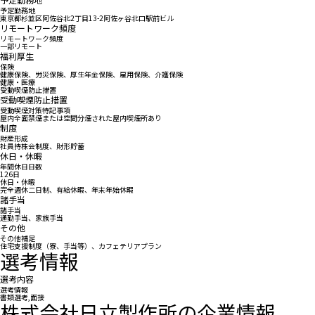
予定勤務地
東京都杉並区阿佐谷北2丁目13-2阿佐ヶ谷北口駅前ビル
リモートワーク頻度
リモートワーク頻度
一部リモート
福利厚生
保険
健康保険、労災保険、厚生年金保険、雇用保険、介護保険
健康・医療
受動喫煙防止措置
受動喫煙防止措置
受動喫煙対策特記事項
屋内全面禁煙または空間分煙された屋内喫煙所あり
制度
財産形成
社員持株会制度、財形貯蓄
休日・休暇
年間休日日数
126日
休日・休暇
完全週休二日制、有給休暇、年末年始休暇
諸手当
諸手当
通勤手当、家族手当
その他
その他補足
住宅支援制度（寮、手当等）、カフェテリアプラン
選考情報
選考内容
選考情報
書類選考,面接
株式会社日立製作所の企業情報