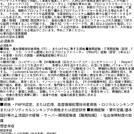
ペシャリストが身近で共創して事業を推進しており、人財交流や業務支援を受けることが可能で
す。 【キャリアパス】 プロジェクトリーダとして経験を重ねた後、プロジェクトマネージャとし
てプロジェクト全体の管理を任せられることが多いです。また、多数のプロジェクトが輻輳して進
行するため、複数のプロジェクトを取り纏めるプログラムマネージャーを任される場合もありま
す。 その他、アーキテクトや品質管理、生産技術などシステム構築を様々な面でサポートするチ
ームもあるため、マネジメントを経験した後に専門職として活躍するキャリアパスもあります。
【働く環境】 【環境】固定席がなく、自由な働き方ができるようにリフォームされた建屋にて好き
な座席で作業することが可能です。 【働き方】リモートワーク可、週１日以上は出社を推奨してい
ます（プロジェクトの状況により変動あり） ※上記内容は、募集開始時点の内容であり、入社後必
要に応じて変更となる場合がございます。予めご了承ください。
仕事内容の変更範囲
会社の定める業務
必須条件
必須条件
■資格 ・基本情報技術者資格（FE）、またはそれに準ずる資格 ■業務経験 ・IT実務経験（目安：3
年以上） うち、システム開発におけるプロジェクトリーダー（PMorPL）経験（目安：1年以上）
・お客様・社内との調整・連携推進経験(1年以上)
求める人物像
※期待行動・コンピテンシー等 【全職種共通（日立グループ コア・コンピテンシー）】 ・People C
hampion（一人ひとりを活かす）： 多様な人財を活かすために、お互いを信頼しパフォーマンス
を最大限に発揮できる安心安全な職場(インクルーシブな職場)をつくり、積極的な発言と成長を支援
する。 ・Customer & Society Focus（顧客・社会起点で考える）： 社会を起点に課題を捉え、常
に誠実に行動することを忘れずに、社内外の関係者と協創で成果に責任を持って社会に貢献する。
・Innovation（イノベーションを起こす）： 新しい価値を生み出すために、情熱を持って学び、
現状に挑戦し、素早く応えて、イノベーションを加速する。 【その他職種特有】 広い目線で柔軟に
取り組み、顧客、協力会社、他ベンダ、専門家など多くのステークホルダーと協創できる意欲の高
い方を求めます。 ・自身や他者のために正しいことを迷わず行う ・迅速に行動し、成功に向けて失
敗から学ぶ ・顧客に共感し、協働してイノベーションを創出する ・敬意を持って、積極的に発言
し、他者の意見を真摯に聞く ・自身や他者、組織の成長を貪欲に求める
歓迎要件
■資格 ・PMPR認定、または応用、高度情報処理技術者資格 ・ロジカルシンキング
またはクリティカルシンキングの資格または認定研修 ■業務経験 ・要件定義/基本
設計等の上流設計の経験 ・サーバー開発経験者 【職務知識】 ・社会保障制度の知
識
想定年収
想定年収
780万円〜1,030万円（給与形態：月給制）