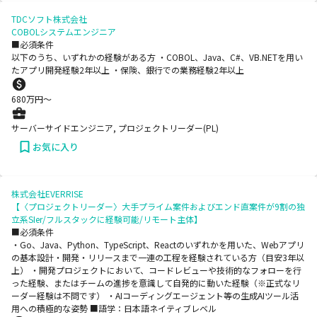
TDCソフト株式会社
COBOLシステムエンジニア
■必須条件
以下のうち、いずれかの経験がある方 ・COBOL、Java、C#、VB.NETを用い
たアプリ開発経験2年以上 ・保険、銀行での業務経験2年以上
680
万円〜
サーバーサイドエンジニア, プロジェクトリーダー(PL)
お気に入り
株式会社EVERRISE
【〈プロジェクトリーダー〉大手プライム案件およびエンド直案件が9割の独
立系SIer/フルスタックに経験可能/リモート主体】
■必須条件
・Go、Java、Python、TypeScript、Reactのいずれかを用いた、Webアプリ
の基本設計・開発・リリースまで一連の工程を経験されている方（目安3年以
上） ・開発プロジェクトにおいて、コードレビューや技術的なフォローを行
った経験、またはチームの進捗を意識して自発的に動いた経験（※正式なリ
ーダー経験は不問です） ・AIコーディングエージェント等の生成AIツール活
用への積極的な姿勢 ■語学：日本語ネイティブレベル