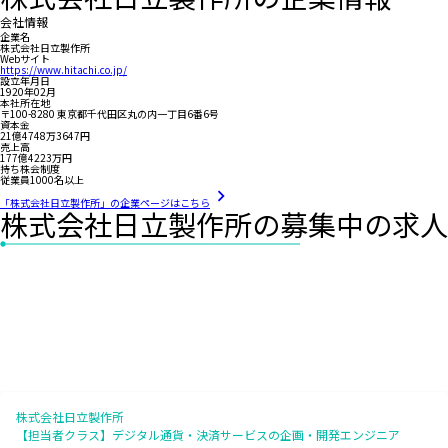
会社情報
企業名
株式会社日立製作所
Webサイト
https://www.hitachi.co.jp/
設立年月日
1920年02月
本社所在地
〒100-8280 東京都千代田区丸の内一丁目6番6号
資本金
21億4748万3647円
売上高
177億4223万円
持ち株会制度
従業員1000名以上
「株式会社日立製作所」の企業ページはこちら
株式会社日立製作所の募集中の求人
株式会社日立製作所
【担当者クラス】デジタル通貨・決済サービスの企画・開発エンジニア