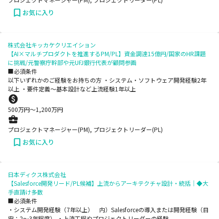
お気に入り
株式会社キッカケクリエイション
【AI×マルチプロダクトを推進するPM/PL】資金調達15億円/国家のHR課題
に挑戦/元警察庁幹部や元UFJ銀行代表が顧問参画
■必須条件
以下いずれかのご経験をお持ちの方 ・システム・ソフトウェア開発経験2年
以上 ・要件定義～基本設計など上流経験1年以上
500
万円〜
1,200
万円
プロジェクトマネージャー(PM), プロジェクトリーダー(PL)
お気に入り
日本ディクス株式会社
【Salesforce開発リード/PL候補】上流からアーキテクチャ設計・統括｜◆大
手直請け多数
■必須条件
・システム開発経験（7年以上） 内）Salesforceの導入または開発経験（目
安：2～3年程度） ・上流工程やプロジェクトリーダーの経験