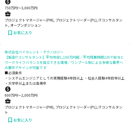
750
万円〜
3,000
万円
プロジェクトマネージャー(PM), プロジェクトリーダー(PL), ITコンサルタン
ト, オープンポジション
お気に入り
株式会社ベイカレント・テクノロジー
【製造ITコンサルタント】平均年収1,100万円超／平均残業時間22hで給与と
ワークライフバランスを両立できる環境／ワンプール制による多様な業界へ
の案件アサインが可能です
■必須条件
・システムエンジニアとしての実務経験4年目以上 ・社会人経験4年目年以上
・大学卒以上または高専卒
600
万円〜
2,000
万円
プロジェクトマネージャー(PM), プロジェクトリーダー(PL), ITコンサルタン
ト
お気に入り