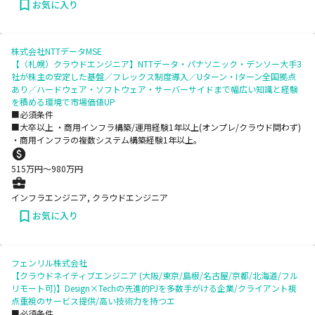
お気に入り
株式会社NTTデータMSE
【（札幌）クラウドエンジニア】NTTデータ・パナソニック・デンソー大手3
社が株主の安定した基盤／フレックス制度導入／Uターン・Iターン全国拠点
あり／ハードウェア・ソフトウェア・サーバーサイドまで幅広い知識と経験
を積める環境で市場価値UP
■必須条件
■大卒以上 ・商用インフラ構築/運用経験1年以上(オンプレ/クラウド問わず)
・商用インフラの複数システム構築経験1年以上。
515
万円〜
980
万円
インフラエンジニア, クラウドエンジニア
お気に入り
フェンリル株式会社
【クラウドネイティブエンジニア (大阪/東京/島根/名古屋/京都/北海道/フル
リモート可)】Design×Techの先進的PJを多数手がける企業/クライアント視
点重視のサービス提供/高い技術力を持つエ
■必須条件