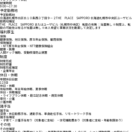
就業時間
9:00〜17:30
予定勤務地
予定勤務地
北海道札幌市北区北１０条西３丁目９－２THE PLACE SAPPORO 北海道札幌市中央区ユーザビル
勤務地補足
THE PLACE SAPPORO またはユーザビル（札幌市中央区） 転勤の有無 ：当面無し ※制度上、転
勤の可能性は有るが当面は無し ※本人希望と事業状況を勘案して決定します
福利厚生
保険
健康保険、労災保険、厚生年金保険、雇用保険
保険補足
・NTT厚生年金保険 ・NTT健康保険組合
健康・医療
人間ドック補助、受動喫煙防止措置
制度
財産形成
財形貯蓄
財産形成補足
・企業年金
休日・休暇
年間休日日数
123日
休日・休暇
有給休暇、年末年始休暇、夏季休暇
休日・休暇補足
・ライフプラン休暇 ・創立記念休暇 ・病気休暇
育児・介護
介護休暇
諸手当
諸手当
深夜・休日勤務手当、通勤手当、単身赴任手当、リモートワーク手当
諸手当補足
・子育て・介護手当有り（対象者に支給） ・住宅補助費あり（対象者に支給・年齢制限あり）
その他
その他補足
・社宅制度あり（勤務地による） ・持家取得支援制度 ・レクリエーション補助制度 ・全国のリゾー