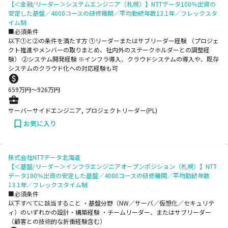
【＜金融/リーダー＞システムエンジニア（札幌）】NTTデータ100％出資の
安定した基盤／4000コースの研修機関／平均勤続年数13.1年／フレックスタ
イム制
■必須条件
以下①と②の条件を満たす方 ①リーダーまたはサブリーダー経験 （プロジェ
クト推進やメンバーの取りまとめ、社内外のステークホルダーとの調整経
験） ②システム開発経験 ※インフラ導入、クラウドシステムの導入や、既存
システムのクラウド化への対応経験も可
659
万円〜
926
万円
サーバーサイドエンジニア, プロジェクトリーダー(PL)
お気に入り
株式会社NTTデータ北海道
【＜基盤/リーダー＞インフラエンジニアオープンポジション（札幌）】NTT
データ100％出資の安定した基盤／4000コースの研修機関／平均勤続年数
13.1年／フレックスタイム制
■必須条件
以下すべてに該当すること ・基盤分野（NW／サーバ／仮想化／セキュリテ
ィ）のいずれかの設計・構築経験 ・チームリーダー、またはサブリーダー
（顧客との技術的な折衝経験含む）