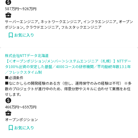
587
万円〜
926
万円
サーバーエンジニア, ネットワークエンジニア, インフラエンジニア, オープン
ポジション, クラウドエンジニア, フルスタックエンジニア
お気に入り
株式会社NTTデータ北海道
【＜オープンポジション/メンバー＞システムエンジニア（札幌）】NTTデー
タ100％出資の安定した基盤／4000コースの研修機関／平均勤続年数13.1年
／フレックスタイム制
■必須条件
■なにかしらの開発経験のある方（但し、運用保守のみの経験は不可） ※多
数のプロジェクトが進⾏中のため、得意分野やスキルに合わせて業務をお任
せします。
466
万円〜
659
万円
オープンポジション
お気に入り