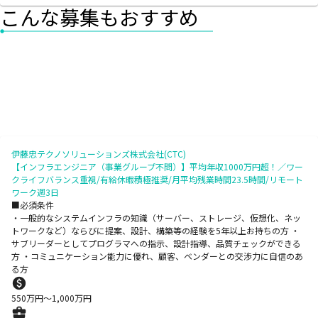
こんな募集もおすすめ
伊藤忠テクノソリューションズ株式会社(CTC)
【インフラエンジニア（事業グループ不問）】平均年収1000万円超！／ワー
クライフバランス重視/有給休暇積極推奨/月平均残業時間23.5時間/リモート
ワーク週3日
■必須条件
・一般的なシステムインフラの知識（サーバー、ストレージ、仮想化、ネッ
トワークなど）ならびに提案、設計、構築等の経験を5年以上お持ちの方 ・
サブリーダーとしてプログラマへの指示、設計指導、品質チェックができる
方 ・コミュニケーション能力に優れ、顧客、ベンダーとの交渉力に自信のあ
る方
550
万円〜
1,000
万円