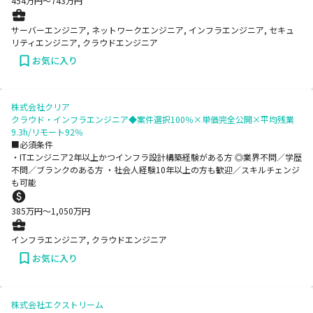
454
万円〜
743
万円
サーバーエンジニア, ネットワークエンジニア, インフラエンジニア, セキュ
リティエンジニア, クラウドエンジニア
お気に入り
株式会社クリア
クラウド・インフラエンジニア◆案件選択100％×単価完全公開×平均残業
9.3h/リモート92％
■必須条件
・ITエンジニア2年以上かつインフラ設計構築経験がある方 ◎業界不問／学歴
不問／ブランクのある方 ・社会人経験10年以上の方も歓迎／スキルチェンジ
も可能
385
万円〜
1,050
万円
インフラエンジニア, クラウドエンジニア
お気に入り
株式会社エクストリーム