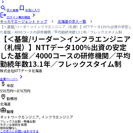
求人検索
お気に入り
ログイン
無料相談
キッカケエージェント
トップ
北海道の求人一覧
【＜基盤/リーダー＞インフラエンジニア（札幌）】NTTデータ100％出資の安定し
た基盤／4000コースの研修機関／平均勤続年数13.1年／フレックスタイム制
【＜基盤/リーダー＞インフラエンジニア
（札幌）】NTTデータ100％出資の安定
した基盤／4000コースの研修機関／平均
勤続年数13.1年／フレックスタイム制
株式会社NTTデータ北海道
企業ページへ
年収
550万円〜870万円
勤務地
北海道
職種
ネットワークエンジニア, インフラエンジニア
フレックス出勤・時差出勤
モダンな技術を採用
技術試験なし
この求人にお問い合わせする