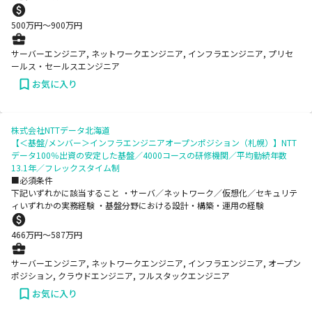
500
万円〜
900
万円
サーバーエンジニア, ネットワークエンジニア, インフラエンジニア, プリセ
ールス・セールスエンジニア
お気に入り
株式会社NTTデータ北海道
【＜基盤/メンバー＞インフラエンジニアオープンポジション（札幌）】NTT
データ100％出資の安定した基盤／4000コースの研修機関／平均勤続年数
13.1年／フレックスタイム制
■必須条件
下記いずれかに該当すること ・サーバ／ネットワーク／仮想化／セキュリテ
ィいずれかの実務経験 ・基盤分野における設計・構築・運用の経験
466
万円〜
587
万円
サーバーエンジニア, ネットワークエンジニア, インフラエンジニア, オープン
ポジション, クラウドエンジニア, フルスタックエンジニア
お気に入り