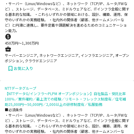
・サーバー（Linux/Windowsなど）、ネットワーク（TCP/IP、ルータ/FWな
ど）、ストレージ、データベース、ミドルウェアなど、ITインフラ全般に関す
る基本的な知識。 ・これらいずれかの領域における、設計、構築、運用、保
守のいずれかの実務経験。 ・社内外の関係者（顧客、他チームメンバーな
ど）と円滑に連携し、要件定義や課題解決を進めるためのコミュニケーショ
ン能力。
450
万円〜
1,300
万円
サーバーエンジニア, ネットワークエンジニア, インフラエンジニア, オープン
ポジション, クラウドエンジニア
お気に入り
NTTデータグループ
【NTTデータG/インフラ～PLPM オープンポジション】自社製品・受託比率
100％／案件確約／最上流での経験／リモート・フレックス制度有／住宅補
助25,000円～50,000円／2,000以上の研修制度有／私服勤務
■必須条件
・サーバー（Linux/Windowsなど）、ネットワーク（TCP/IP、ルータ/FWな
ど）、ストレージ、データベース、ミドルウェアなど、ITインフラ全般に関す
る基本的な知識。 ・これらいずれかの領域における、設計、構築、運用、保
守のいずれかの実務経験。 ・社内外の関係者（顧客、他チームメンバーな