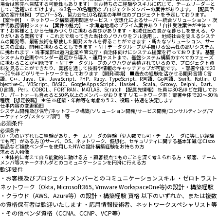
場合は客先へ常駐する可能性もあります） ※お持ちのご経験やスキルに応じて、チームリーダーと
してご活躍いただけます。 ※3名～20名程度のプロジェクトメンバーの案件があります。 【配属予
定の案件規模】 プロパー5名、協力会社10名程度の年単位のプロジェクトを予定しております。
【案件例】 ・ネットワーク構築運用関連サービス ・仮想化によるサーバー統合ソリューション ・次
世代教務情報システム 【案件の魅力】 ・北海道地場のプライム案件あり！自社受注案件が主体で
す！お客様と１から仕組みづくりに携わる喜びがあります ・地域住民の豊かな暮らしを支える、や
りがいある業務です ・これまで培ってきた当社のノウハウをフル活用し、地域社会を支えるシステ
ムの開発等、最新技術を駆使した開発スキルを得ることができます ・新たなソリューション、サー
ビスの企画、開発に携わることもできます ・NTTデータグループが手掛ける公共性の高いシステム
に携われます ・当事業部は道内企業や官公庁・自治体向けにシステム提案を行っております。基盤
システムの企画やベンダー選定から導入・運用テストまで、基盤システム構築のすべてのフェーズ
に携わることが可能です ・NTTデータグループのノウハウが蓄積されているので、プロジェクト資
料を見ることができたり、業務を通して技術や情報のキャッチアップが可能です。 ・部署全体で20
～30％ほどがリモートワークをしております 【開発環境】 ■過去の経験を活かせる開発言語 C言
語、C++、Java、C#、JavaScript、PHP、Ruby、TypeScript、R言語、Go言語、Swift、Kotlin、O
bjective-C、VBScript、BASIC、Google Apps Script 、Haskell、 Scala、Groovy、Delphi、Dart、
D言語、Perl、COBOL 、FORTRAN 、MATLAB、Scratch 【配属先情報】 社員は30名ほど在籍してお
り、パートナーも含めると50名以上のメンバーがおります リモートワーク率：部署全体で20～30％
程度 【想定役職】 主任 ※経験・年齢等を考慮のうえ、役職・待遇を決定します
仕事内容の変更範囲
システム開発及び保守/ネットワーク構築/ソリューション開発/サービス開発/コンサルティング/マ
ーケティング/スタッフ部門 等
必須条件
必須条件
①・②のいずれもご経験があり、チームリーダの経験（少人数でも可・チームリーダに等しい経験
でも可）がある方 ①サーバ、OS、ネットワーク、仮想化、セキュリティに関する基本知識 ②Cisco
製品など複数ベンダーを使用したNWの設計構築経験をお持ちの方
求める人物像
・主体的に考えて自ら能動的に動ける方 ・顧客視点でものごとを深く考えられる方 ・顧客、チーム
メンバ等ステークホルダとのコミュニケーションを円滑に行える方
歓迎要件
・お客様及びプロジェクトメンバーとのコミュニケーションスキル ・ゼロトラスト
ネットワーク（Okta, Microsoft365, Vmware WorkspaceOne等)の設計・構築経験
・クラウド（AWS、Azure等）の設計・構築経験 資格 以下のいずれか、または複数
の資格保有者は歓迎いたします ・応用情報技術者、ネットワークスペシャリスト等
・その他ベンダ資格（CCNA、CCNP、VCP等）