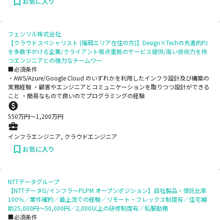
お気に入り
フェンリル株式会社
【クラウドスペシャリスト (福岡エリア在住の方)】Design×Techの先進的PJ
を多数手がける企業/クライアント視点重視のサービス提供/高い技術力を持
つエンジニアとの強力なチームワー
■必須条件
・AWS/Azure/Google Cloud のいずれかを利用したインフラ設計及び構築の
実務経験 ・顧客やエンジニアとコミュニケーションを取りつつ設計ができる
こと ・簡易なもので良いのでプログラミングの経験
550
万円〜
1,200
万円
インフラエンジニア, クラウドエンジニア
お気に入り
NTTデータグループ
【NTTデータG/インフラ～PLPM オープンポジション】自社製品・受託比率
100％／案件確約／最上流での経験／リモート・フレックス制度有／住宅補
助25,000円～50,000円／2,000以上の研修制度有／私服勤務
■必須条件