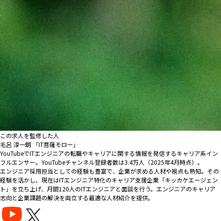
この求人を監修した人
毛呂 淳一朗 「IT菩薩モロー」
YouTubeでITエンジニアの転職やキャリアに関する情報を発信するキャリア系イン
フルエンサー。YouTubeチャンネル登録者数は3.4万人（2025年4月時点）。
エンジニア採用担当としての経験も豊富で、企業が求める人材や視点も熟知。その
経験を活かし、現在はITエンジニア特化のキャリア支援企業「キッカケエージェン
ト」を立ち上げ、月間120人のITエンジニアと面談を行う。エンジニアのキャリア
志向と企業課題の解決を両立する最適な人材紹介を提供。