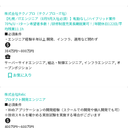
株式会社テクノプロ（テクノプロ・IT社）
【札幌／ITエンジニア（8月9月入社必須）】転勤なし/ハイブリッド案件
70%/U・Iターン希望者多数！/研修制度充実長期就業可！/年間休日122日/平
均残業11.1h
■必須条件
・エンジニア経験半年以上 開発、インフラ、運用など問わず
384
万円〜
800
万円
サーバーサイドエンジニア, 組込・制御エンジニア, インフラエンジニア, オ
ープンポジション
お気に入り
株式会社Relic
プロダクト開発エンジニア
■必須条件
・Webアプリケーションの開発経験（スクールでの開発や個人開発でも可）
※技術スキルを確かめる実技試験を実施する場合がございます
400
万円〜
600
万円