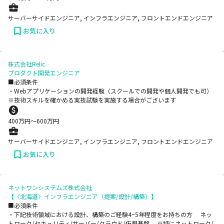
サーバーサイドエンジニア, インフラエンジニア, フロントエンドエンジニア
お気に入り
株式会社Relic
プロダクト開発エンジニア
■必須条件
・Webアプリケーションの開発経験（スクールでの開発や個人開発でも可）
※技術スキルを確かめる実技試験を実施する場合がございます
400
万円〜
600
万円
サーバーサイドエンジニア, インフラエンジニア, フロントエンドエンジニア
お気に入り
ネットワンシステムズ株式会社
【〈北海道〉インフラエンジニア（提案/設計/構築）】
■必須条件
・下記技術領域における設計、構築のご経験4~5年程度をお持ちの方 ネッ
トワーク/セキュリティ/サーバー/クラウド/仮想基盤 ※特にネットワーク/