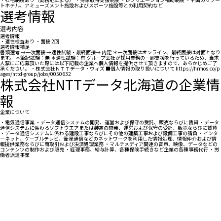
トホテル、アミューズメント施設およびスポーツ施設等との利用契約など
選考情報
選考内容
選考情報
・適性検査あり ・面接 2回
選考情報補足
書類選考 →一次面接 →適性試験・最終面接→ 内定 ＊一次面接はオンライン、最終面接は対面となり
ます。 ＊筆記試験：無 ＊適性試験：有 グループ会社が採用業務の一部支援を行っているため、当求
人票にご応募頂いた際には以下記載の企業へ個人情報を提供させて頂きますので、あらかじめご了
承ください。 ・株式会社ＮＴＴデータ・ウィズ ■個人情報の取り扱いについて https://hrmos.co/p
ages/nttd-group/jobs/0050632
株式会社NTTデータ北海道の企業情
報
企業について
・電気通信事業 ・データ通信システムの開発、運営および保守の受託、販売ならびに賃貸 ・データ
通信システムに係わるソフトウエアまたは装置の開発、運営および保守の受託、販売ならびに賃貸
・データ通信システムに係わる建設工事ならびにその他の建築工事および設備工事の請負 ・インタ
ーネット、ケーブルテレビ、衛星通信などのネットワークを利用した情報処理、情報仲介および情
報提供業務ならびに商取引および決済処理業務 ・マルチメディア関連の音声、映像、データなどの
コンテンツの制作および販売 ・経理事務、給与計算、各種保険手続きなど企業の各種事務代行 ・労
働者派遣事業