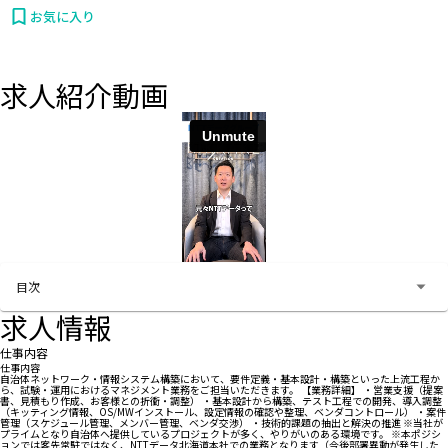
お気に入り
求人紹介動画
お問い合わせする
目次
求人情報
仕事内容
仕事内容
自治体ネットワーク・情報システム構築において、要件定義・基本設計・構築といった上流工程か
ら、試験・運用におけるマネジメント業務をご担当いただきます。 【業務詳細】 ・営業支援（提案
書、見積もり作成、お客様との折衝・調整） ・基本設計から構築、テスト工程での開発、導入調整
（キッティング情報、OS/MWインストール、設定情報の確認や整理、ベンダコントロール） ・案件
管理（スケジュール管理、メンバー管理、ベンダ交渉） ・技術的課題の抽出と解決の推進 ※当社が
プライムとなり自治体へ提供しているプロジェクトが多く、やりがいのある環境です。 ※本ポジシ
ョンでは客先常駐ではなく、NTTデータ北海道本社での業務となります（今後部署異動が発生した