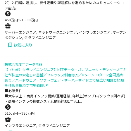
ど）と円滑に連携し、要件定義や課題解決を進めるためのコミュニケーショ
ン能力。
450
万円〜
1,300
万円
サーバーエンジニア, ネットワークエンジニア, インフラエンジニア, オープン
ポジション, クラウドエンジニア
お気に入り
株式会社NTTデータMSE
【（札幌）クラウドエンジニア】NTTデータ・パナソニック・デンソー大手3
社が株主の安定した基盤／フレックス制度導入／Uターン・Iターン全国拠点
あり／ハードウェア・ソフトウェア・サーバーサイドまで幅広い知識と経験
を積める環境で市場価値UP
■必須条件
■大卒以上 ・商用インフラ構築/運用経験1年以上(オンプレ/クラウド問わず)
・商用インフラの複数システム構築経験1年以上。
515
万円〜
980
万円
インフラエンジニア, クラウドエンジニア