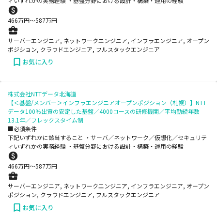
ィいずれかの実務経験 ・基盤分野における設計・構築・運用の経験
466
万円〜
587
万円
サーバーエンジニア, ネットワークエンジニア, インフラエンジニア, オープン
ポジション, クラウドエンジニア, フルスタックエンジニア
お気に入り
株式会社NTTデータ北海道
【＜基盤/メンバー＞インフラエンジニアオープンポジション（札幌）】NTT
データ100％出資の安定した基盤／4000コースの研修機関／平均勤続年数
13.1年／フレックスタイム制
■必須条件
下記いずれかに該当すること ・サーバ／ネットワーク／仮想化／セキュリテ
ィいずれかの実務経験 ・基盤分野における設計・構築・運用の経験
466
万円〜
587
万円
サーバーエンジニア, ネットワークエンジニア, インフラエンジニア, オープン
ポジション, クラウドエンジニア, フルスタックエンジニア
お気に入り