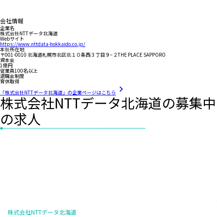
会社情報
企業名
株式会社NTTデータ北海道
Webサイト
https://www.nttdata-hokkaido.co.jp/
本社所在地
〒001-0010 北海道札幌市北区北１０条西３丁目９−２THE PLACE SAPPORO
資本金
1億円
従業員100名以上
退職金制度
育休取得
「株式会社NTTデータ北海道」の企業ページはこちら
株式会社NTTデータ北海道の募集中
の求人
株式会社NTTデータ北海道