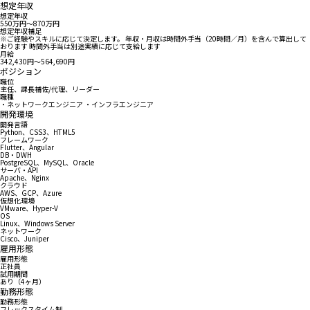
想定年収
想定年収
550万円〜870万円
想定年収補足
※ご経験やスキルに応じて決定します。 年収・月収は時間外手当（20時間／月）を含んで算出して
おります 時間外手当は別途実績に応じて支給します
月給
342,430円〜564,690円
ポジション
職位
主任、課長補佐/代理、リーダー
職種
・ネットワークエンジニア ・インフラエンジニア
開発環境
開発言語
Python、CSS3、HTML5
フレームワーク
Flutter、Angular
DB・DWH
PostgreSQL、MySQL、Oracle
サーバ・API
Apache、Nginx
クラウド
AWS、GCP、Azure
仮想化環境
VMware、Hyper-V
OS
Linux、Windows Server
ネットワーク
Cisco、Juniper
雇用形態
雇用形態
正社員
試用期間
あり（4ヶ月）
勤務形態
勤務形態
フレックスタイム制