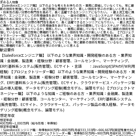
求める人物像
【Salesforceエンジニア職】 以下のような考えをお持ちの方 ・業務に直結していなくても、常に最
新の技術を勉強しているなど、自己啓発に積極的であり、新しい技術を学ぶのが楽しいと思える。
・将来性の高い分野の専門性を高めて、長く活躍できるエンジニアになりたい。 ・最上流工程に携
わり、エンジニアとしての市場価値をあげたい。 ・自分の開発しているシステムが「何のために、
誰のために役立っているか」実感したい。 【プロジェクトリーダー職】 以下のような考えをお持ち
の方 ・将来性の高い分野の専門性を高めて、長く活躍できるエンジニアになりたい。 ・最上流工程
に携わり、エンジニアとしての市場価値をあげたい。 ・自分の開発しているシステムが「何のため
に、誰のために役立っているか」実感したい。 ・業務に直結していなくても、常に最新の技術を勉
強しているなど、自己啓発に積極的であり、新しい技術を学ぶのが楽しいと思える。 【プロジェク
トマネージャー職】 以下のような考えをお持ちの方 ・将来性の高い分野の専門性を高めて、長く活
躍できるエンジニアになりたい ・自分の開発しているシステムが「何のために、誰のために役立っ
ているか」実感したい ・業務に直結していなくても、常に最新の技術を勉強しているなど、自己啓
発に積極的であり、新しい技術を学ぶのが楽しいと思える
歓迎要件
【Salesforceエンジニア職】 以下のような業界知識・開発経験のある方 ・業界知
識：金融業、製造業 ・経験分野：顧客管理、コールセンター、マーケティング、
ERP/基幹系システム(販売管理)、ECサイト ・言語 ：JavaScript(SPAのF/W利用
経験) 【プロジェクトリーダー職】 以下のような業界知識・開発経験のある方 ・業
界知識：金融業、製造業 ・経験分野：顧客管理、コールセンター、マーケティン
グ、ERP/基幹系システム(販売管理)、ECサイト、クラウドサービス・パッケージ製
品の導入経験、データモデリング経験(概念モデル、論理モデル) 【プロジェクトマ
ネージャー職】 以下のような知識・ご経験のある方 ・業界知識：金融業、製造業
・経験分野：顧客管理、コールセンター、マーケティング、ERP/基幹系システム
(販売管理)、ECサイト、クラウドサービス、パッケージ製品の導入経験、データモ
デリング経験(概念モデル、論理モデル)
想定年収
想定年収
400万円〜1,000万円（給与形態：年俸制）
想定年収補足
・Salesforceエンジニア職：年俸制400万円～800万円 月収333,333円～666,667円(固定残業代66,6
67円～133,333円含む） ・プロジェクトリーダー職：年俸制550万円～900万円 月収458,333円～7