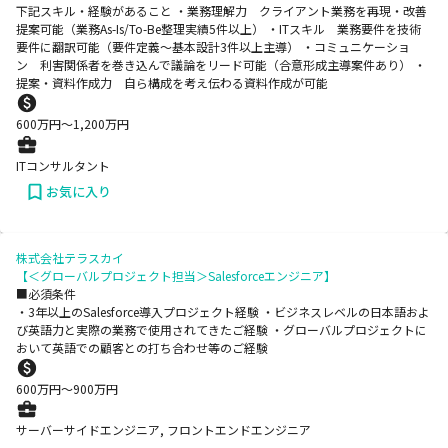
下記スキル・経験があること ・業務理解力 クライアント業務を再現・改善
提案可能（業務As-Is/To-Be整理実績5件以上） ・ITスキル 業務要件を技術
要件に翻訳可能（要件定義〜基本設計3件以上主導） ・コミュニケーショ
ン 利害関係者を巻き込んで議論をリード可能（合意形成主導案件あり） ・
提案・資料作成力 自ら構成を考え伝わる資料作成が可能
600
万円〜
1,200
万円
ITコンサルタント
お気に入り
株式会社テラスカイ
【＜グローバルプロジェクト担当＞Salesforceエンジニア】
■必須条件
・3年以上のSalesforce導入プロジェクト経験 ・ビジネスレベルの日本語およ
び英語力と実際の業務で使用されてきたご経験 ・グローバルプロジェクトに
おいて英語での顧客との打ち合わせ等のご経験
600
万円〜
900
万円
サーバーサイドエンジニア, フロントエンドエンジニア