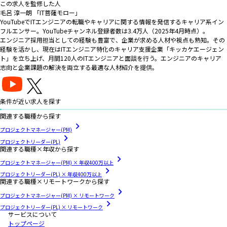
この求人を監修した人
毛呂 淳一朗 「IT菩薩モロー」
YouTubeでITエンジニアの転職やキャリアに関する情報を発信するキャリア系イン
フルエンサー。YouTubeチャンネル登録者数は3.4万人（2025年4月時点）。
エンジニア採用担当としての経験も豊富で、企業が求める人材や視点も熟知。その
経験を活かし、現在はITエンジニア特化のキャリア支援企業「キッカケエージェン
ト」を立ち上げ、月間120人のITエンジニアと面談を行う。エンジニアのキャリア
志向と企業課題の解決を両立する最適な人材紹介を提供。
条件が近い求人を探す
関連する職種から探す
プロジェクトマネージャー(PM)
プロジェクトリーダー(PL)
関連する職種×年収から探す
プロジェクトマネージャー(PM) × 年収400万以上
プロジェクトリーダー(PL) × 年収400万以上
関連する職種×リモートワークから探す
プロジェクトマネージャー(PM) × リモートワーク
プロジェクトリーダー(PL) × リモートワーク
サービスについて
トップページ