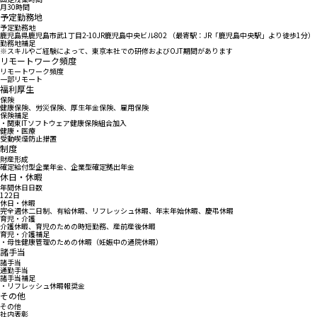
月30時間
予定勤務地
予定勤務地
鹿児島県鹿児島市武1丁目2-10JR鹿児島中央ビル802 （最寄駅：JR「鹿児島中央駅」より徒歩1分）
勤務地補足
※スキルやご経験によって、東京本社での研修およびOJT期間があります
リモートワーク頻度
リモートワーク頻度
一部リモート
福利厚生
保険
健康保険、労災保険、厚生年金保険、雇用保険
保険補足
・関東ITソフトウェア健康保険組合加入
健康・医療
受動喫煙防止措置
制度
財産形成
確定給付型企業年金、企業型確定拠出年金
休日・休暇
年間休日日数
122日
休日・休暇
完全週休二日制、有給休暇、リフレッシュ休暇、年末年始休暇、慶弔休暇
育児・介護
介護休暇、育児のための時短勤務、産前産後休暇
育児・介護補足
・母性健康管理のための休暇（妊娠中の通院休暇）
諸手当
諸手当
通勤手当
諸手当補足
・リフレッシュ休暇報奨金
その他
その他
社内表彰