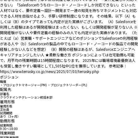
きない」「Salesforceのうちローコード・ノーコードしか対応できない」といった
人材ではなく、要件定義～設計～開発まで一連の知見を持ちマネジメントにも対応
できる人材を目指せるよう、手厚い研修制度になります。 その結果、以下（A）も
しくは（B）のタイプであっても内定が出た実績がございます。 （A）Salesforceを
利用した経験はあるが開発経験はまったくない、もしくは開発経験が足りない人 ※
開発経験がない人や要件定義の経験のみの人でも内定が出た実績があります。 （た
とえば（a）営業職・サポートエンジニアなどのポジションでSalesforceの利用経験
がある人や（b）Salesforceの製品の中でもローコード・ノーコードの製品での開発
経験しかない人などを想定） （B）開発の経験はあるが、Salesforceエンジニアへ
キャリアチェンジしたい人 ★柔軟な働き方 ポジションによっては在宅勤務も可能
で、月平均の残業時間は15時間程度になります。 2025年には職場環境最優良法人
も受賞し働きやすい職場として1,505社中1位を獲得しています。 参考記事：
https://www.terrasky.co.jp/news/2025/07/03/terrasky.php
ポジション
職種
・プロジェクトマネージャー(PM) ・プロジェクトリーダー(PL)
配属先
部署名
クラウドインテグレーション統括本部
雇用形態
雇用形態
正社員
試用期間
あり（3ヶ月）
勤務形態
就業時間
9:30〜18:00
残業時間
固定残業時間