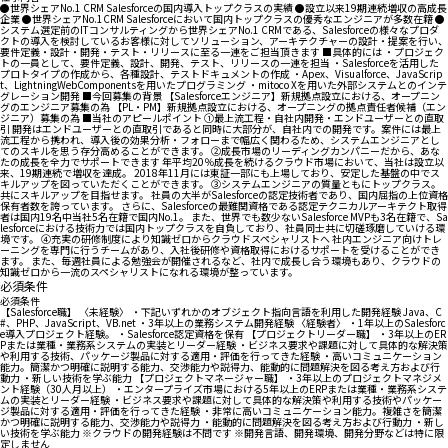
●世界シェアNo.1 CRM Salesforceの国内導入トップクラスの実績 ●設立以来19期連続増収の高成長
企業 ●世界シェアNo.1CRM Salesforceにおいて国内トップクラスの優秀なエンジニアが多数在籍 ●
システム選定前のITコンサルティングから世界シェアNo.1 CRMである、Salesforceの様々なプロダ
クトの導入を検討しているお客様に対してソリューション、アーキテクチャーの設計・提案を行い、
要件定義・設計・開発・テスト・リリースに至る一連をご担当頂きます ■具体的には ・プロジェク
トの一員として、要件定義、設計、開発、テスト、リリースの一連を担当 ・Salesforceを活用した
プロトタイプの作成から、各種設計、テストドキュメントの作成 ・Apex、Visualforce、JavaScrip
t、LightningWebComponentsを用いたプログラミング ・mitoco Xを用いた外部システムとのインテ
グレーション開発 ■今回募集の背景 【Salesforceエンジニア】新規拠点設立における、オープニン
グのエンジニア募集の為 【PL・PM】新規拠点設立における、オープニングの拠点責任者候補（エン
ジニア）募集の為 ■当社のアピールポイント ①最上流工程・自社内開発・エンドユーザーとの直取
引 開発はエンドユーザーとの直取引であると同時に大部分が、自社内での開発です。案件には最上
流工程から携われ、導入後の効果分析・フォローまで幅広く関わるため、システムエンジニアとし
てのスキルを思う存分高めることができます。 ②成長市場のリーディングカンパニーだから、あな
たの成長を全力でサポートできます 年平均20％成長を続けるクラウド市場において、当社は設立以
来、19期連続で増収を達成。 2018年11月には東証一部にも上場しており、安定した基盤の中でス
キルアップを図っていただくことができます。 ③システムエンジニアの質量ともにトップクラス。
共にスキルアップを目指せます。 社員の大半がSalesforceの認定技術者であり、国内屈指の上位資格
保有者数を誇っています。 さらに、Salesforceの最難関資格である認定テクニカルアーキテクト取得
者は国内19名中当社5名在籍で国内No.1。 また、世界でも数少ないSalesforce MVPも3名在籍で、Sa
lesforceにおける技術力では国内トップクラスを自負しており、社員同士共に切磋琢磨していける環
境です。 ④充実の研修制度により知識ゼロからクラウドスペシャリストへ 社内エンジニア向けトレ
ーニングを専門に行うチームがあり、入社後研修や資格取得におけるサポートを受けることができ
ます。 また、毎週社員による勉強会が開催されるなど、社内で成長し合う環境もあり、クラウドの
知識ゼロから一流のスペシャリストになれる環境が整っています。
必須条件
必須条件
【Salesforce職】 〈未経験〉 ・下記いずれかのオブジェクト指向言語を利用した開発経験 Java、C
#、PHP、JavaScript、VB.net ・3年以上の業務システム開発経験 〈経験者〉 ・1年以上のSalesforc
e導入プロジェクト経験。 ・Salesforce認定資格を保有 【プロジェクトリーダー職】 ・3年以上のER
Pまたは業種・業務系システムの実装とリーダー経験 ・ビジネス要求や課題に対して具体的な解決策
や利用する技術、パッケージ製品に対する適用・評価を行ってきた経験 ・高いコミュニケーション
能力。簡潔かつ明確に説明する能力、交渉能力や説得力、能動的に問題解決を図る考え方および行
動力 ・新しい技術を学ぶ能力 【プロジェクトマネージャー職】 ・3年以上のプロジェクトマネジメ
ント経験（30人月以上） ・エンタープライズ市場における5年以上のERPまたは業種・業務系システ
ムの実装とリーダー経験 ・ビジネス要求や課題に対して具体的な解決策や利用する技術やパッケー
ジ製品に対する適用・評価を行ってきた経験 ・非常に高いコミュニケーション能力。複雑さを簡潔
かつ明確に説明する能力、交渉能力や説得力 ・能動的に問題解決を図る考え方および行動力 ・新し
い技術を学ぶ能力 ※クラウドの開発経験は不問です ※開発言語、開発環境、開発分野などは特に限
定しません