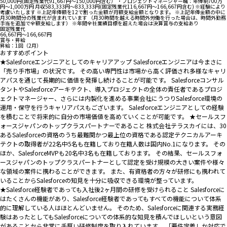
50,000円(固定残業代91,667円～150,000円含む） ・プロジェクトマネージャー職：年俸制700万
円～1,000万円 月収583,333円～833,333円(固定残業代116,667円～166,667円含む) ※経験により
考慮いたします ※上記年俸額を12で割った金額が月額支給金額となります。 ※上記年俸金額の中に
月30時間分の残業代が含まれています （月30時間を越える時間外労働を行った場合は、時間外勤務
手当を追加で全額支給します） ※年間全社業績目標を超えた場合は決算賞与の支給あり
固定残業代
66,667円〜166,667円
賞与・昇給
昇給：1回（2月）
おすすめポイント
★Salesforceエンジニアとしてのキャリアアップ Salesforceエンジニアは今まさに
「売り手市場」の状況です。 その高い専門性は市場から高く評価され多様なキャリ
アパスを通じて長期的に価値を発揮し続けることが可能です。 Salesforceコンサル
タントやSalesforceアーキテクト、導入プロジェクトの全体の責任者であるプロジ
ェクトマネージャー、さらには内製化を進める事業会社にうつりSalesforce環境の
運用・保守を行うキャリアパスもございます。 Salesforceエンジニアとしての経験
を積むことで将来的に自分の市場価値を高めていくことが可能です。 ★セールスフ
ォースジャパンのトップクラスパートナーであること 株式会社テラスカイには、30
あるSalesforceの資格のうち最難関かつ最上位の資格である認定テクニカルアーキ
テクトの取得者が22名中5名も在籍しており在籍人数は国内No.1になります。 その
ほか、SalesforceMVPも20名中3名も在籍しております。 その結果、セールスフォ
ースジャパンのトップクラスパートナーとして認定を受け規模の大きい案件や様々
な領域の案件に携わることができます。 また、有資格者の方々が研修にも携われて
いることからSalesforceの知見を十分に吸収できる環境が整っています。
★Salesforce経験者であっても入社後2ヶ月間の研修を受けられること Salesforceに
はたくさんの機能があり、Salesforce経験者であってもすべての機能について体系
的に理解している人はほとんどいません。 そのため、Salesforceに関連する実務経
験はあったとしてもSalesforceについての体系的な知見を積んでほしいという意図
があることから非常に手厚い研修制度を取り入れています。 「要件定義しか対応で