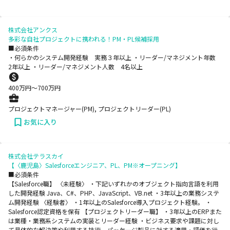
株式会社アンクス
多彩な自社プロジェクトに携われる！PM・PL候補採用
■必須条件
・何らかのシステム開発経験 実務３年以上 ・リーダー/マネジメント年数
2年以上 ・リーダー/マネジメント人数 4名以上
400
万円〜
700
万円
プロジェクトマネージャー(PM), プロジェクトリーダー(PL)
お気に入り
株式会社テラスカイ
【〈鹿児島〉Salesforceエンジニア、PL、PM※オープニング】
■必須条件
【Salesforce職】 〈未経験〉 ・下記いずれかのオブジェクト指向言語を利用
した開発経験 Java、C#、PHP、JavaScript、VB.net ・3年以上の業務システ
ム開発経験 〈経験者〉 ・1年以上のSalesforce導入プロジェクト経験。 ・
Salesforce認定資格を保有 【プロジェクトリーダー職】 ・3年以上のERPまた
は業種・業務系システムの実装とリーダー経験 ・ビジネス要求や課題に対し
て具体的な解決策や利用する技術、パッケージ製品に対する適用・評価を行