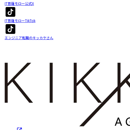
IT菩薩モロー公式X
IT菩薩モローTikTok
エンジニア転職のキッカケさん