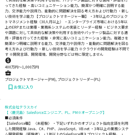
ってきた経験 ・高いコミュニケーション能力。簡潔かつ明確に説明する能
力、交渉能力や説得力、能動的に問題解決を図る考え方および行動力 ・新し
い技術を学ぶ能力 【プロジェクトマネージャー職】 ・3年以上のプロジェク
トマネジメント経験（30人月以上） ・エンタープライズ市場における5年以
上のERPまたは業種・業務系システムの実装とリーダー経験 ・ビジネス要求
や課題に対して具体的な解決策や利用する技術やパッケージ製品に対する適
用・評価を行ってきた経験 ・非常に高いコミュニケーション能力。複雑さを
簡潔かつ明確に説明する能力、交渉能力や説得力 ・能動的に問題解決を図る
考え方および行動力 ・新しい技術を学ぶ能力 ※クラウドの開発経験は不問で
す ※開発言語、開発環境、開発分野などは特に限定しません
400
万円〜
1,000
万円
プロジェクトマネージャー(PM), プロジェクトリーダー(PL)
お気に入り
株式会社テラスカイ
【〈鹿児島〉Salesforceエンジニア、PL、PM※オープニング】
■必須条件
【Salesforce職】 〈未経験〉 ・下記いずれかのオブジェクト指向言語を利用
した開発経験 Java、C#、PHP、JavaScript、VB.net ・3年以上の業務システ
ム開発経験 〈経験者〉 ・1年以上のSalesforce導入プロジェクト経験。 ・