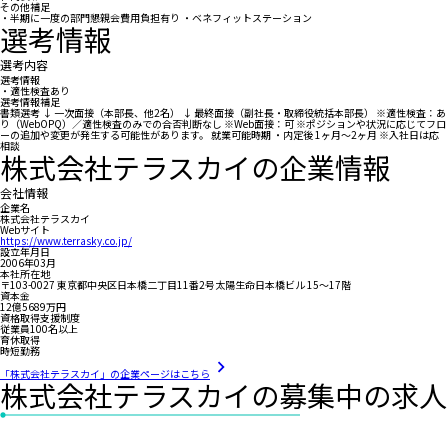
その他補足
・半期に一度の部門懇親会費用負担有り ・ベネフィットステーション
選考情報
選考内容
選考情報
・適性検査あり
選考情報補足
書類選考 ↓ 一次面接（本部長、他2名） ↓ 最終面接（副社長・取締役統括本部長） ※適性検査：あ
り（WebOPQ）／適性検査のみでの合否判断なし ※Web面接：可 ※ポジションや状況に応じてフロ
ーの追加や変更が発生する可能性があります。 就業可能時期 ・内定後 1ヶ月～2ヶ月 ※入社日は応
相談
株式会社テラスカイの企業情報
会社情報
企業名
株式会社テラスカイ
Webサイト
https://www.terrasky.co.jp/
設立年月日
2006年03月
本社所在地
〒103-0027 東京都中央区日本橋二丁目11番2号太陽生命日本橋ビル 15～17階
資本金
12億5689万円
資格取得支援制度
従業員100名以上
育休取得
時短勤務
「株式会社テラスカイ」の企業ページはこちら
株式会社テラスカイの募集中の求人