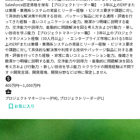
Salesforce認定資格を保有 【プロジェクトリーダー職】 ・3年以上のERPまた
は業種・業務系システムの実装とリーダー経験 ・ビジネス要求や課題に対し
て具体的な解決策や利用する技術、パッケージ製品に対する適用・評価を行
ってきた経験 ・高いコミュニケーション能力。簡潔かつ明確に説明する能
力、交渉能力や説得力、能動的に問題解決を図る考え方および行動力 ・新し
い技術を学ぶ能力 【プロジェクトマネージャー職】 ・3年以上のプロジェク
トマネジメント経験（30人月以上） ・エンタープライズ市場における5年以
上のERPまたは業種・業務系システムの実装とリーダー経験 ・ビジネス要求
や課題に対して具体的な解決策や利用する技術やパッケージ製品に対する適
用・評価を行ってきた経験 ・非常に高いコミュニケーション能力。複雑さを
簡潔かつ明確に説明する能力、交渉能力や説得力 ・能動的に問題解決を図る
考え方および行動力 ・新しい技術を学ぶ能力 ※クラウドの開発経験は不問で
す ※開発言語、開発環境、開発分野などは特に限定しません
400
万円〜
1,000
万円
プロジェクトマネージャー(PM), プロジェクトリーダー(PL)
お気に入り