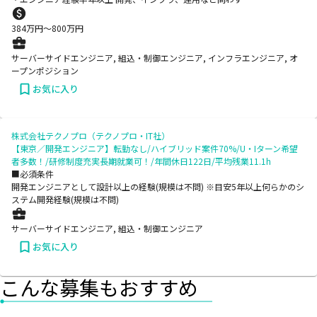
384
万円〜
800
万円
サーバーサイドエンジニア, 組込・制御エンジニア, インフラエンジニア, オ
ープンポジション
お気に入り
株式会社テクノプロ（テクノプロ・IT社）
【東京／開発エンジニア】転勤なし/ハイブリッド案件70%/U・Iターン希望
者多数！/研修制度充実長期就業可！/年間休日122日/平均残業11.1h
■必須条件
開発エンジニアとして設計以上の経験(規模は不問) ※目安5年以上何らかのシ
ステム開発経験(規模は不問)
サーバーサイドエンジニア, 組込・制御エンジニア
お気に入り
こんな募集もおすすめ