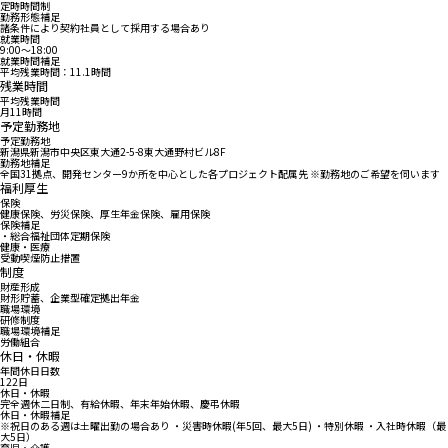
定時時間制
勤務形態補足
諸条件により契約社員として採用する場合あり
就業時間
9:00〜18:00
就業時間補足
平均残業時間：11.1時間
残業時間
平均残業時間
月11時間
予定勤務地
予定勤務地
新潟県新潟市中央区東大通2-5-8東大通野村ビル8F
勤務地補足
全国31拠点、開発センター9か所を中心とした各プロジェクト配属先 ※勤務地のご希望を伺います
福利厚生
保険
健康保険、労災保険、厚生年金保険、雇用保険
保険補足
・総合福祉団体定期保険
健康・医療
受動喫煙防止措置
制度
財産形成
財形貯蓄、企業型確定拠出年金
職場環境
研修制度
職場環境補足
労働組合
休日・休暇
年間休日日数
122日
休日・休暇
完全週休二日制、有給休暇、年末年始休暇、慶弔休暇
休日・休暇補足
※祝日のある週は土曜出勤の場合あり ・災害時休暇(年5回、最大5日) ・特別休暇 ・入社時休暇（最
大5日）
育児・介護