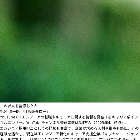
この求人を監修した人
毛呂 淳一朗 「IT菩薩モロー」
YouTubeでITエンジニアの転職やキャリアに関する情報を発信するキャリア系イン
フルエンサー。YouTubeチャンネル登録者数は3.4万人（2025年4月時点）。
エンジニア採用担当としての経験も豊富で、企業が求める人材や視点も熟知。その
経験を活かし、現在はITエンジニア特化のキャリア支援企業「キッカケエージェン
ト」を立ち上げ、月間120人のITエンジニアと面談を行う。エンジニアのキャリア