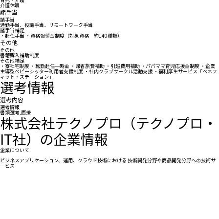
介護休暇
諸手当
諸手当
通勤手当、役職手当、リモートワーク手当
諸手当補足
・赴任手当 ・資格報奨金制度（対象資格 約140種類）
その他
その他
書籍購入補助制度
その他補足
・寮社宅制度 ・転勤赴任一時金 ・帰省旅費補助 ・引越費用補助 ・パパママ育児応援金制度 ・企業
主導型ベビーシッター利用者支援制度 ・社内クラブサークル活動支援 ・福利厚生サービス「ベネフ
ィット・ステーション」
選考情報
選考内容
選考情報
書類選考,面接
株式会社テクノプロ（テクノプロ・
IT社）の企業情報
企業について
ビジネスアプリケーション、運用、クラウド技術における 技術開発分野や商品開発分野への技術サ
ービス