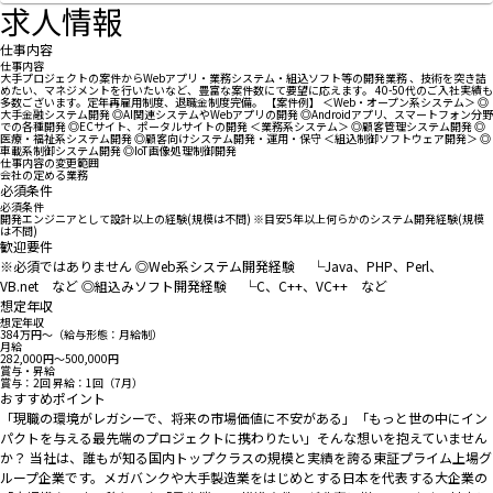
求人情報
仕事内容
仕事内容
大手プロジェクトの案件からWebアプリ・業務システム・組込ソフト等の開発業務 、技術を突き詰
めたい、マネジメントを行いたいなど、豊富な案件数にて要望に応えます。 40-50代のご入社実績も
多数ございます。定年再雇用制度、退職金制度完備。 【案件例】 ＜Web・オープン系システム＞ ◎
大手金融システム開発 ◎AI関連システムやWebアプリの開発 ◎Androidアプリ、スマートフォン分野
での各種開発 ◎ECサイト、ポータルサイトの開発 ＜業務系システム＞ ◎顧客管理システム開発 ◎
医療・福祉系システム開発 ◎顧客向けシステム開発・運用・保守 ＜組込制御ソフトウェア開発＞ ◎
車載系制御システム開発 ◎IoT画像処理制御開発
仕事内容の変更範囲
会社の定める業務
必須条件
必須条件
開発エンジニアとして設計以上の経験(規模は不問) ※目安5年以上何らかのシステム開発経験(規模
は不問)
歓迎要件
※必須ではありません ◎Web系システム開発経験 └Java、PHP、Perl、
VB.net など ◎組込みソフト開発経験 └C、C++、VC++ など
想定年収
想定年収
384万円〜（給与形態：月給制）
月給
282,000円〜500,000円
賞与・昇給
賞与：2回 昇給：1回（7月）
おすすめポイント
「現職の環境がレガシーで、将来の市場価値に不安がある」「もっと世の中にイン
パクトを与える最先端のプロジェクトに携わりたい」――そんな想いを抱えていません
か？ 当社は、誰もが知る国内トップクラスの規模と実績を誇る東証プライム上場グ
ループ企業です。メガバンクや大手製造業をはじめとする日本を代表する大企業の