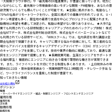
「大規模クラウド移行」や「最先端のDX推進案件」が豊富に揃っています。地方に
いながらにして、最先端かつ市場価値の高いモダンな開発・PM経験を、あなたの意
欲次第でいくらでも積んでいくことが可能です。 ★全国に拠点があり、転勤なし！
70%の社員がリモートワークを行い、全国31拠点での募集が行われています。 U・I
ターン希望者も多く、居住地の最寄り支店を中心にプロジェクトに配属されます。
勤務地は希望を考慮して決定され、転勤は希望がない限りありません。 ★大手IT企
業でも利用されている研修制度とキャリアアップのためのバックアップ体制！ 株式
会社NTTデータ、株式会社野村総合研究所、株式会社サイバーエージェントなどで
も利用されている研修サービス、「WINスクール」では、社内承認を得た講座は全
額会社負担で受講できます。 キャリアに関する悩みや目標に対して、第三者的な立
場からアドバイスを提供するキャリアデザインアドバイザー（CDA）がエンジニア
のキャリアアップを支援しています。技術や業界の動向に精通しており、最適な選
択をエンジニア目線で提案します。 ★長期就業可能、生涯エンジニアをサポートす
る福利厚生！ 徹底的にエンジニアに向き合う環境で理想的な働き方が実現できま
す。 また、ライフイベントを大切にできる制度も多くあります。 ・土日祝休みの年
間休日122日 ・育休復帰実績あり ・残業時間平均12.3時間/月 ・テレワーク手当 な
ど、ワークライフバランスを重視した制度が豊富です。
知っておきたい情報
会社紹介資料
ポジション
職種
・サーバーサイドエンジニア ・組込・制御エンジニア ・フロントエンドエンジニア
雇用形態
雇用形態
正社員
勤務形態
勤務形態