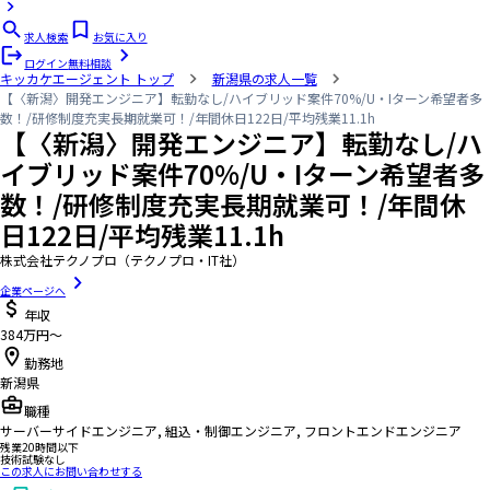
求人検索
お気に入り
ログイン
無料相談
キッカケエージェント
トップ
新潟県の求人一覧
【〈新潟〉開発エンジニア】転勤なし/ハイブリッド案件70%/U・Iターン希望者多
数！/研修制度充実長期就業可！/年間休日122日/平均残業11.1h
【〈新潟〉開発エンジニア】転勤なし/ハ
イブリッド案件70%/U・Iターン希望者多
数！/研修制度充実長期就業可！/年間休
日122日/平均残業11.1h
株式会社テクノプロ（テクノプロ・IT社）
企業ページへ
年収
384万円〜
勤務地
新潟県
職種
サーバーサイドエンジニア, 組込・制御エンジニア, フロントエンドエンジニア
残業20時間以下
技術試験なし
この求人にお問い合わせする