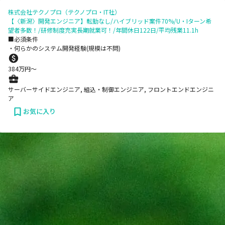
株式会社テクノプロ（テクノプロ・IT社）
【〈新潟〉開発エンジニア】転勤なし/ハイブリッド案件70%/U・Iターン希
望者多数！/研修制度充実長期就業可！/年間休日122日/平均残業11.1h
■必須条件
・何らかのシステム開発経験(規模は不問)
384
万円〜
サーバーサイドエンジニア, 組込・制御エンジニア, フロントエンドエンジニ
ア
お気に入り