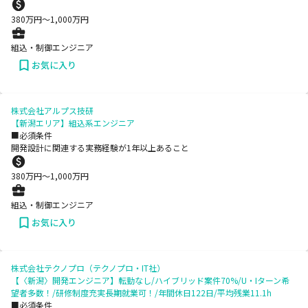
380
万円〜
1,000
万円
組込・制御エンジニア
お気に入り
株式会社アルプス技研
【新潟エリア】組込系エンジニア
■必須条件
開発設計に関連する実務経験が1年以上あること
380
万円〜
1,000
万円
組込・制御エンジニア
お気に入り
株式会社テクノプロ（テクノプロ・IT社）
【〈新潟〉開発エンジニア】転勤なし/ハイブリッド案件70%/U・Iターン希
望者多数！/研修制度充実長期就業可！/年間休日122日/平均残業11.1h
■必須条件