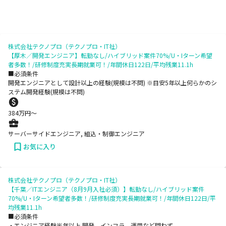
株式会社テクノプロ（テクノプロ・IT社）
【厚木／開発エンジニア】転勤なし/ハイブリッド案件70%/U・Iターン希望
者多数！/研修制度充実長期就業可！/年間休日122日/平均残業11.1h
■必須条件
開発エンジニアとして設計以上の経験(規模は不問) ※目安5年以上何らかのシ
ステム開発経験(規模は不問)
384
万円〜
サーバーサイドエンジニア, 組込・制御エンジニア
お気に入り
株式会社テクノプロ（テクノプロ・IT社）
【千葉／ITエンジニア（8月9月入社必須）】転勤なし/ハイブリッド案件
70%/U・Iターン希望者多数！/研修制度充実長期就業可！/年間休日122日/平
均残業11.1h
■必須条件
・エンジニア経験半年以上 開発、インフラ、運用など問わず