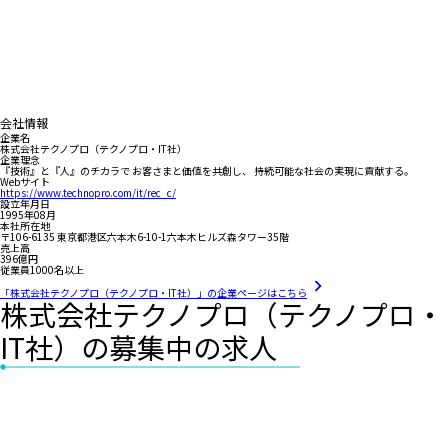
会社情報
企業名
株式会社テクノプロ（テクノプロ・IT社）
企業理念
『技術』と『人』のチカラで お客さまと価値を共創し、 持続可能な社会の実現に貢献する。
Webサイト
https://www.technopro.com/it/rec_c/
設立年月日
1995年08月
本社所在地
〒106-6135 東京都港区六本木6-10-1六本木ヒルズ森タワー35階
売上高
396億円
従業員1000名以上
「株式会社テクノプロ（テクノプロ・IT社）」の企業ページはこちら
株式会社テクノプロ（テクノプロ・
IT社）の募集中の求人