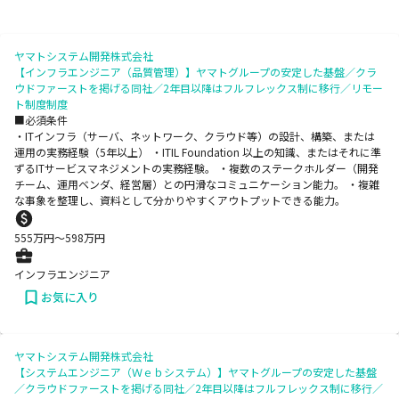
ヤマトシステム開発株式会社
【インフラエンジニア（品質管理）】ヤマトグループの安定した基盤／クラ
ウドファーストを掲げる同社／2年目以降はフルフレックス制に移行／リモー
ト制度制度
■必須条件
・ITインフラ（サーバ、ネットワーク、クラウド等）の設計、構築、または
運用の実務経験（5年以上） ・ITIL Foundation 以上の知識、またはそれに準
ずるITサービスマネジメントの実務経験。 ・複数のステークホルダー（開発
チーム、運用ベンダ、経営層）との円滑なコミュニケーション能力。 ・複雑
な事象を整理し、資料として分かりやすくアウトプットできる能力。
555
万円〜
598
万円
インフラエンジニア
お気に入り
ヤマトシステム開発株式会社
【システムエンジニア（Ｗｅｂシステム）】ヤマトグループの安定した基盤
／クラウドファーストを掲げる同社／2年目以降はフルフレックス制に移行／