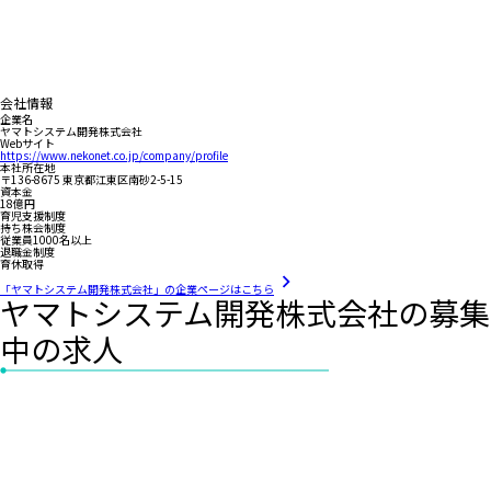
会社情報
企業名
ヤマトシステム開発株式会社
Webサイト
https://www.nekonet.co.jp/company/profile
本社所在地
〒136-8675 東京都江東区南砂2-5-15
資本金
18億円
育児支援制度
持ち株会制度
従業員1000名以上
退職金制度
育休取得
「ヤマトシステム開発株式会社」の企業ページはこちら
ヤマトシステム開発株式会社の募集
中の求人