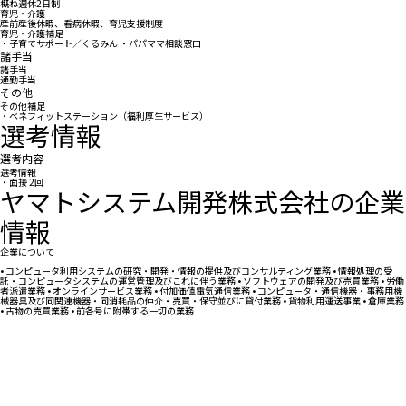
概ね週休2日制
育児・介護
産前産後休暇、看病休暇、育児支援制度
育児・介護補足
・子育てサポート／くるみん ・パパママ相談窓口
諸手当
諸手当
通勤手当
その他
その他補足
・ベネフィットステーション（福利厚生サービス）
選考情報
選考内容
選考情報
・面接 2回
ヤマトシステム開発株式会社の企業
情報
企業について
• コンピュータ利用システムの研究・開発・情報の提供及びコンサルティング業務 • 情報処理の受
託・コンピュータシステムの運営管理及びこれに伴う業務 • ソフトウェアの開発及び売買業務 • 労働
者派遣業務 • オンラインサービス業務 • 付加価値電気通信業務 • コンピュータ・通信機器・事務用機
械器具及び同関連機器・同消耗品の仲介・売買・保守並びに貸付業務 • 貨物利用運送事業 • 倉庫業務
• 古物の売買業務 • 前各号に附帯する一切の業務