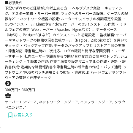
■必須条件
下記いずれかのご経験が1年以上ある方 ・ヘルプデスク業務 ・キッティン
グ、テスター業務 ・サーバー設置: ラックへのサーバーの設置、ケーブルの配
線など ・ネットワーク機器の設定: ルーターやスイッチの初期設定や設置 ・
OSのインストール: LinuxやWindowsサーバーのOSインストール作業 ・ミド
ルウェアの設定: Webサーバー（Apache、Nginxなど）、データベース
（MySQL、PostgreSQLなど）のインストールと初期設定 ・監視業務: サーバ
ーやネットワークの稼働状況を監視ツール（Nagios、Zabbixなど）を用いて
チェック ・バックアップ作業: データのバックアップとリストア手順の実施
・障害対応: 障害発生時の一次対応、ログの確認と簡単な原因究明 ・ユーザ
ーサポート: 社内ユーザーや顧客からの問い合わせ対応と簡単なトラブルシュ
ーティング ・手順書の作成: 作業手順書や設定マニュアルの作成・更新 ・報
告書作成: 定期的な稼働報告書や障害発生時の報告書の作成 ・パッチ適用: ソ
フトウェアやOSのパッチ適用とその検証 ・資産管理: ハードウェアやソフト
ウェアの管理と在庫チェック
300
万円〜
360
万円
サーバーエンジニア, ネットワークエンジニア, インフラエンジニア, クラウ
ドエンジニア
お気に入り