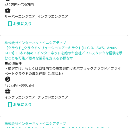
450
万円〜
720
万円
サーバーエンジニア, インフラエンジニア
お気に入り
株式会社インターネットイニシアティブ
【クラウド_クラウドソリューションアーキテクト(IIJ GIO、AWS、Azure、
GCP)】日本で初めてインターネットを始めた会社／フルスタックな経験を積
むことも可能／様々な業界を支える多様なサー
■必須条件
・顧客向け、もしくは自社内での事業部向けのパブリッククラウド／プライ
ベートクラウドの導入経験（1年以上）
430
万円〜
900
万円
インフラエンジニア, クラウドエンジニア
お気に入り
株式会社インターネットイニシアティブ