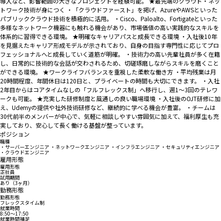
導入など、影響範囲の大きなプロジェクトを経験可能。 ★最先端のクラウド・ネッ
トワーク技術が身につく ・「クラウドファースト」を掲げ、AzureやAWSといった
パブリッククラウド技術を積極的に活用。 ・Cisco、Paloalto、Fortigateといった
多様なネットワーク機器にも触れる機会があり、市場価値の高い実践的なスキルを
体系的に習得できる環境。 ★明確なキャリアパスと成長できる環境 ・入社後10年
を見据えたキャリア形成モデルが示されており、自身の目指す専門性に応じてプロ
フェッショナルへと成長していく道筋が明確。 ・技術力の高い先輩社員が多く在籍
し、日常的に技術的な会話が交わされるため、切磋琢磨しながらスキルを磨くこと
ができる環境。 ★ワークライフバランスを重視した柔軟な働き方 ・平均残業は月
20時間程度、年間休日は120日と、プライベートの時間も大切にできます。 ・入社
2年目からはコアタイムなしの「フルフレックス制」へ移行し、週1〜3回のテレワ
ークも可能。 ★充実した研修制度と風通しの良い職場環境 ・入社後のOJT研修に加
え、Udemyの提供や社外技術研修など、継続的に学べる機会が豊富。 ・チームは
30代前半のメンバーが中心で、気軽に相談しやすい雰囲気に加えて、福利厚生も充
実しており、安心して長く働ける基盤が整っています。
ポジション
職種
・サーバーエンジニア ・ネットワークエンジニア ・インフラエンジニア ・セキュリティエンジニア
・クラウドエンジニア
雇用形態
雇用形態
正社員
試用期間
あり（3ヶ月）
勤務形態
勤務形態
フレックスタイム制
就業時間
8:50〜17:50
就業時間補足