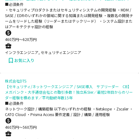
■必須条件
・セキュリティプロダクトまたはセキュリティシステムの開発経験 ・MDM /
SASE / EDRのいずれかの領域に関する知識または開発経験 ・複数名の開発チ
ームをリードした経験（リーダーまたはテックリード） ・システム設計また
はアーキテクチャ設計の経験
460
万円〜
620
万円
インフラエンジニア, セキュリティエンジニア
お気に入り
株式会社DTS
【セキュリティ/ネットワークエンジニア / SASE導入 サブリーダー CB】
メガバンク・大手通信会社との取引多数！独立系SIer／最短2年目からのリー
ダー経験を積めます／平均勤続年数15年
■必須条件
ネットワーク設計 / 構築経験 以下のいずれかの経験 ・Netskope ・Zscaler ・
CATO Cloud ・Prisma Access 要件定義 / 設計 / 構築 / 運用経験
460
万円〜
560
万円