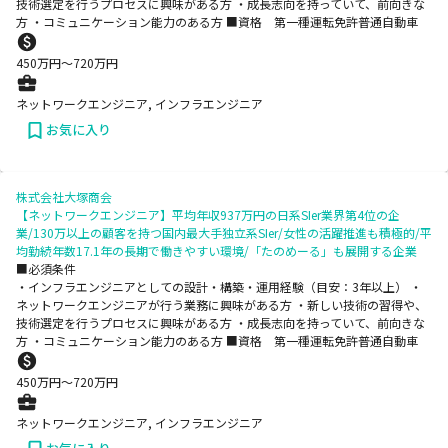
技術選定を行うプロセスに興味がある方 ・成長志向を持っていて、前向きな
方 ・コミュニケーション能力のある方 ■資格 第一種運転免許普通自動車
450
万円〜
720
万円
ネットワークエンジニア, インフラエンジニア
お気に入り
株式会社大塚商会
【ネットワークエンジニア】平均年収937万円の日系SIer業界第4位の企
業/130万以上の顧客を持つ国内最大手独立系SIer/女性の活躍推進も積極的/平
均勤続年数17.1年の長期で働きやすい環境/「たのめーる」も展開する企業
■必須条件
・インフラエンジニアとしての設計・構築・運用経験（目安：3年以上） ・
ネットワークエンジニアが行う業務に興味がある方 ・新しい技術の習得や、
技術選定を行うプロセスに興味がある方 ・成長志向を持っていて、前向きな
方 ・コミュニケーション能力のある方 ■資格 第一種運転免許普通自動車
450
万円〜
720
万円
ネットワークエンジニア, インフラエンジニア