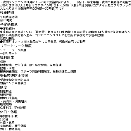
・夜間メンテナンスは月に１～2回 ※業務都合により、土日祝日・年末年始・夜間早朝勤務の可能性
があります ※入社1年目はコアタイム有（11～15時）入社2年目以降はコアタイム無のフルフレック
スとなります ※残業平均20時間～30時間/月です
残業時間
平均残業時間
月20時間
予定勤務地
予定勤務地
東京都江東区南砂2-5-15 （最寄駅：東京メトロ東西線「東陽町駅」4番出口より徒歩3分 永代通りへ
出たら西船橋方面へ進み、コンビニエンスストアを左折 右手前方の水色の建物）
勤務地補足
●東陽町オフィス ※本社及び全ての事業場、労働者自宅での勤務
リモートワーク頻度
リモートワーク頻度
一部リモート
福利厚生
保険
健康保険、労災保険、厚生年金保険、雇用保険
健康・医療
提携保養施設・スポーツ施設利用制度、受動喫煙防止措置
受動喫煙防止措置
受動喫煙対策特記事項
執務エリア全面禁煙
制度
財産形成
財形貯蓄
財産形成補足
・共済会 ・労働組合
職場環境
OJT制度、研修制度
休日・休暇
年間休日日数
120日
休日・休暇
有給休暇、慶弔休暇
休日・休暇補足