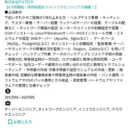
株式会社PLETECH
【8-9月開始！研修制度あり/インフラエンジニア大募集！】
■必須条件
下記いずれかのご経験が1年以上ある方 ・ヘルプデスク業務 ・キッティン
グ、テスター業務 ・サーバー設置: ラックへのサーバーの設置、ケーブルの配
線など ・ネットワーク機器の設定: ルーターやスイッチの初期設定や設置 ・
OSのインストール: LinuxやWindowsサーバーのOSインストール作業 ・ミド
ルウェアの設定: Webサーバー（Apache、Nginxなど）、データベース
（MySQL、PostgreSQLなど）のインストールと初期設定 ・監視業務: サーバ
ーやネットワークの稼働状況を監視ツール（Nagios、Zabbixなど）を用いて
チェック ・バックアップ作業: データのバックアップとリストア手順の実施
・障害対応: 障害発生時の一次対応、ログの確認と簡単な原因究明 ・ユーザ
ーサポート: 社内ユーザーや顧客からの問い合わせ対応と簡単なトラブルシュ
ーティング ・手順書の作成: 作業手順書や設定マニュアルの作成・更新 ・報
告書作成: 定期的な稼働報告書や障害発生時の報告書の作成 ・パッチ適用: ソ
フトウェアやOSのパッチ適用とその検証 ・資産管理: ハードウェアやソフト
ウェアの管理と在庫チェック
300
万円〜
360
万円
サーバーエンジニア, ネットワークエンジニア, インフラエンジニア, クラウ
ドエンジニア
お気に入り