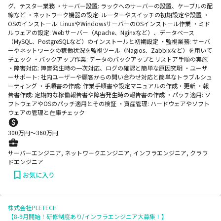
グ、テスター業務 ・サーバー設置: ラックへのサーバーの設置、ケーブルの配
線など ・ネットワーク機器の設定: ルーターやスイッチの初期設定や設置 ・
OSのインストール: LinuxやWindowsサーバーのOSインストール作業 ・ミド
ルウェアの設定: Webサーバー（Apache、Nginxなど）、データベース
（MySQL、PostgreSQLなど）のインストールと初期設定 ・監視業務: サーバ
ーやネットワークの稼働状況を監視ツール（Nagios、Zabbixなど）を用いて
チェック ・バックアップ作業: データのバックアップとリストア手順の実施
・障害対応: 障害発生時の一次対応、ログの確認と簡単な原因究明 ・ユーザ
ーサポート: 社内ユーザーや顧客からの問い合わせ対応と簡単なトラブルシュ
ーティング ・手順書の作成: 作業手順書や設定マニュアルの作成・更新 ・報
告書作成: 定期的な稼働報告書や障害発生時の報告書の作成 ・パッチ適用: ソ
フトウェアやOSのパッチ適用とその検証 ・資産管理: ハードウェアやソフト
ウェアの管理と在庫チェック
300
万円〜
360
万円
サーバーエンジニア, ネットワークエンジニア, インフラエンジニア, クラウ
ドエンジニア
お気に入り
株式会社PLETECH
【8-9月開始！研修制度あり/インフラエンジニア大募集！】