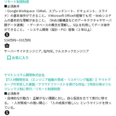
リモート制度制度
■必須条件
・Google Workspace（GMail、スプレッドシート、ドキュメント、スライ
ド）の基本操作ができること。※Microsoft Officeの経験でも可 ・Webシステ
ムの基本的な理解があること。（Web3層構造などのアーキテクチャやサーバ
間データ連携） ・データベースの概念を理解し、SQLを利用してデータ操作
ができること。 ・システム開発（設計・PG）経験（２年以上）
534
万円〜
555
万円
サーバーサイドエンジニア, 社内SE, フルスタックエンジニア
お気に入り
ヤマトシステム開発株式会社
【IT人材開発担当 （エンジニア組織の育成・ リスキリング推進）】ヤマトグ
ループの安定した基盤／クラウドファーストを掲げる同社／2年目以降はフル
フレックス制に移行／リモート制度制度
■必須条件
・自律的な行動力： 正解がない課題に対し、自ら仮説を立てて実行に移せ
る。 ・人材育成への強い関心： 「人の成長が嬉しい」というマインドを持っ
ている。