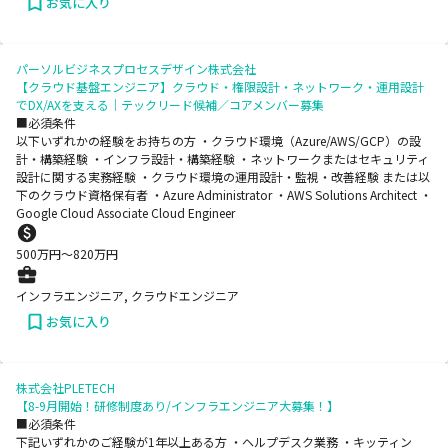
お気に入り
パーソルビジネスプロセスデザイン株式会社
【クラウド基盤エンジニア】クラウド・権限設計・ネットワーク・運用設計
でDX/AXを支える｜テックリード候補／コアメンバー募集
■必須条件
以下いずれかの経験をお持ちの方 ・クラウド環境（Azure/AWS/GCP）の設
計・構築経験 ・インフラ設計・構築経験 ・ネットワークまたはセキュリティ
設計に関する実務経験 ・クラウド環境の運用設計・監視・改善経験 または以
下のクラウド資格保有者 ・Azure Administrator ・AWS Solutions Architect ・
Google Cloud Associate Cloud Engineer
500
万円〜
820
万円
インフラエンジニア, クラウドエンジニア
お気に入り
株式会社PLETECH
【8-9月開始！研修制度あり/インフラエンジニア大募集！】
■必須条件
下記いずれかのご経験が1年以上ある方 ・ヘルプデスク業務 ・キッティン