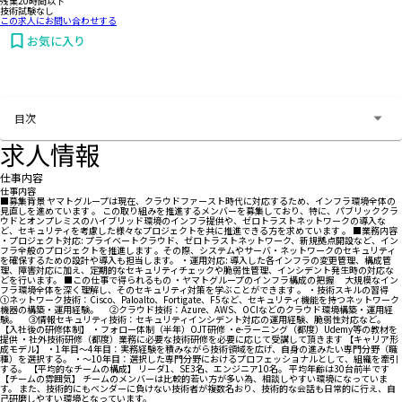
残業20時間以下
技術試験なし
この求人にお問い合わせする
お気に入り
お問い合わせする
目次
求人情報
仕事内容
仕事内容
■募集背景 ヤマトグループは現在、クラウドファースト時代に対応するため、インフラ環境全体の
見直しを進めています 。 この取り組みを推進するメンバーを募集しており、特に、パブリッククラ
ウドとオンプレミスのハイブリッド環境のインフラ提供や、ゼロトラストネットワークの導入な
ど、セキュリティを考慮した様々なプロジェクトを共に推進できる方を求めています 。 ■業務内容
・プロジェクト対応: プライベートクラウド、ゼロトラストネットワーク、新規拠点開設など、イン
フラ全般のプロジェクトを推進します 。その際、システムやサーバ・ネットワークのセキュリティ
を確保するための設計や導入も担当します。 ・運用対応: 導入した各インフラの変更管理、構成管
理、障害対応に加え、定期的なセキュリティチェックや脆弱性管理、インシデント発生時の対応な
どを行います。 ■この仕事で得られるもの ・ヤマトグループのインフラ構成の把握 大規模なイン
フラ環境全体を深く理解し、そのセキュリティ対策を学ぶことができます 。 ・技術スキルの習得
①ネットワーク技術：Cisco、Paloalto、Fortigate、F5など、セキュリティ機能を持つネットワーク
機器の構築・運用経験。 ②クラウド技術：Azure、AWS、OCIなどのクラウド環境構築・運用経
験。 ③情報セキュリティ技術：セキュリティインシデント対応の運用経験、脆弱性対応など。
【入社後の研修体制】 ・フォロー体制（半年）OJT研修 ・e-ラーニング（都度）Udemy等の教材を
提供 ・社外技術研修（都度）業務に必要な技術研修を必要に応じて受講して頂きます 【キャリア形
成モデル】 ・1年目～4年目：実務経験を積みながら技術領域を広げ、自身の進みたい専門分野（職
種）を選択する。 ・～10年目：選択した専門分野におけるプロフェッショナルとして、組織を牽引
する。 【平均的なチームの構成】 リーダ1、SE3名、エンジニア10名。 平均年齢は30台前半です
【チームの雰囲気】 チームのメンバーは比較的若い方が多い為、相談しやすい環境になっていま
す。 また、技術的にもベンダーに負けない技術者が複数名おり、技術的な会話も日常的に行え、自
己研磨しやすい環境となっています。