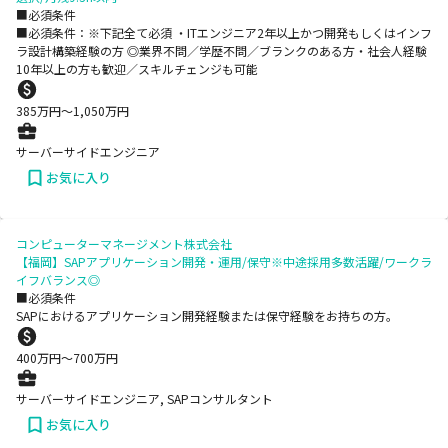
■必須条件
■必須条件：※下記全て必須 ・ITエンジニア2年以上かつ開発もしくはインフ
ラ設計構築経験の方 ◎業界不問／学歴不問／ブランクのある方・社会人経験
10年以上の方も歓迎／スキルチェンジも可能
385
万円〜
1,050
万円
サーバーサイドエンジニア
お気に入り
コンピューターマネージメント株式会社
【福岡】SAPアプリケーション開発・運用/保守※中途採用多数活躍/ワークラ
イフバランス◎
■必須条件
SAPにおけるアプリケーション開発経験または保守経験をお持ちの方。
400
万円〜
700
万円
サーバーサイドエンジニア, SAPコンサルタント
お気に入り