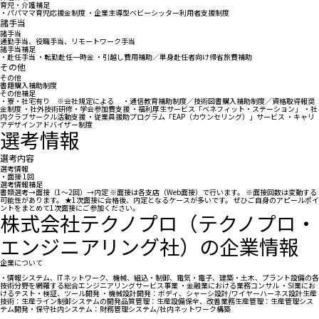
育児・介護補足
・パパママ育児応援金制度 ・企業主導型ベビーシッター利用者支援制度
諸手当
諸手当
通勤手当、役職手当、リモートワーク手当
諸手当補足
・赴任手当 ・転勤赴任一時金 ・引越し費用補助／単身赴任者向け帰省旅費補助
その他
その他
書籍購入補助制度
その他補足
・寮・社宅有り ※会社規定による ・通信教育補助制度／技術図書購入補助制度／資格取得報奨
金制度 ・社外技術研修・学会参加費支援 ・福利厚生サービス「ベネフィット・ステーション」 ・社
内クラブサークル活動支援 ・従業員援助プログラム「EAP（カウンセリング）」サービス ・キャリ
アデザインアドバイザー制度
選考情報
選考内容
選考情報
・面接 1回
選考情報補足
書類選考→面接（1～2回）→内定 ※面接は各支店（Web面接）で行います。 ※面接回数は変動する
可能性があります。 ★1次面接に合格後、内定となるケースが多いです。 ぜひご自身のアピールポイ
ントをまとめて1次面接にご参加ください。
株式会社テクノプロ（テクノプロ・
エンジニアリング社）の企業情報
企業について
・情報システム、ITネットワーク、機械、組込・制御、電気・電子、建築・土木、プラント設備の各
技術分野を網羅する総合エンジニアリングサービス事業 ・金融業における業務コンサル ・SI業にお
けるテスト・検証、ツール開発 ・機械設計開発：ボディ、シャーシ設計/ワイヤーハーネス設計生産
技術：生産ライン制御システムの開発品質管理：生産設備保全、改善業務生産管理：生産管理シス
テム開発・保守社内システム：財務管理システム/社内ネットワーク構築