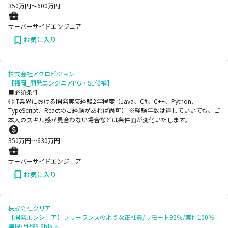
350
万円〜
600
万円
サーバーサイドエンジニア
お気に入り
株式会社アクロビジョン
【福岡_開発エンジニアPG・SE候補】
■必須条件
◎IT業界における開発実装経験2年程度（Java、C#、C++、Python、
TypeScript、Reactのご経験があれば尚可） ※経験年数は達していいても、ご
本人のスキル感が見合わない場合などは条件面が変化いたします。
350
万円〜
630
万円
サーバーサイドエンジニア
お気に入り
株式会社クリア
【開発エンジニア】フリーランスのような正社員/リモート92％/案件100％
選択/月残9.3h以内