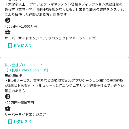
・大学卒以上 ・プロジェクトマネジメント経験やディレクション業務経験の
ある方（業界不問） ※PMの経験がなくとも、IT業界で顧客の課題をシステム
により解決した経験がある方も対象です
400
万円〜
1,000
万円
サーバーサイドエンジニア, プロジェクトマネージャー(PM)
お気に入り
株式会社ブロードリーフ
【〈札幌〉Webエンジニア】
■必須条件
・BtoBサービス、業務系などの領域でWebアプリケーション開発の実務経験
が3年以上ある方 ・フルスタックにITエンジニアリング経験を積んでいきたい
意思のある方
400
万円〜
550
万円
サーバーサイドエンジニア
お気に入り