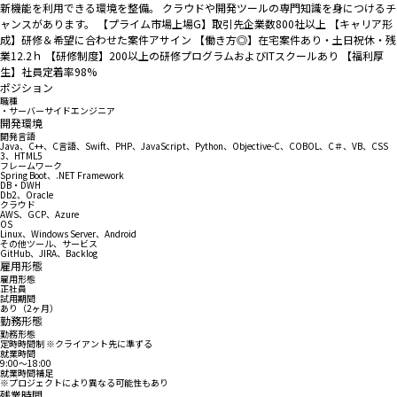
新機能を利用できる環境を整備。 クラウドや開発ツールの専門知識を身につけるチ
ャンスがあります。 【プライム市場上場G】取引先企業数800社以上 【キャリア形
成】研修＆希望に合わせた案件アサイン 【働き方◎】在宅案件あり・土日祝休・残
業12.2ｈ 【研修制度】200以上の研修プログラムおよびITスクールあり 【福利厚
生】社員定着率98%
ポジション
職種
・サーバーサイドエンジニア
開発環境
開発言語
Java、C++、C言語、Swift、PHP、JavaScript、Python、Objective-C、COBOL、C＃、VB、CSS
3、HTML5
フレームワーク
Spring Boot、.NET Framework
DB・DWH
Db2、Oracle
クラウド
AWS、GCP、Azure
OS
Linux、Windows Server、Android
その他ツール、サービス
GitHub、JIRA、Backlog
雇用形態
雇用形態
正社員
試用期間
あり（2ヶ月）
勤務形態
勤務形態
定時時間制 ※クライアント先に準ずる
就業時間
9:00〜18:00
就業時間補足
※プロジェクトにより異なる可能性もあり
残業時間