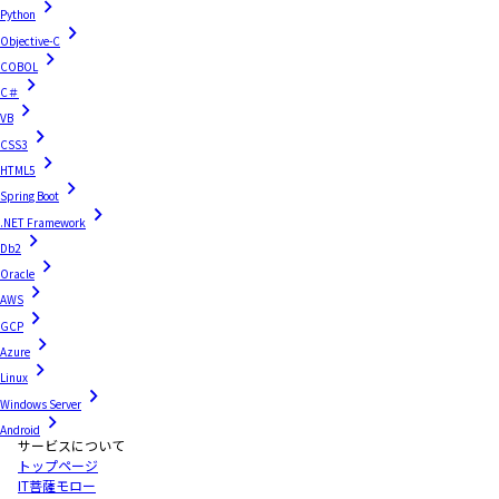
Python
Objective-C
COBOL
C＃
VB
CSS3
HTML5
Spring Boot
.NET Framework
Db2
Oracle
AWS
GCP
Azure
Linux
Windows Server
Android
サービスについて
トップページ
IT菩薩モロー