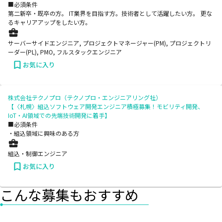
■必須条件
第二新卒・既卒の方。 IT業界を目指す方。技術者として活躍したい方。 更な
るキャリアアップをしたい方。
サーバーサイドエンジニア, プロジェクトマネージャー(PM), プロジェクトリ
ーダー(PL), PMO, フルスタックエンジニア
お気に入り
株式会社テクノプロ（テクノプロ・エンジニアリング社）
【〈札幌〉組込ソフトウェア開発エンジニア積極募集！モビリティ開発、
IoT・AI領域での先端技術開発に着手】
■必須条件
・組込領域に興味のある方
組込・制御エンジニア
お気に入り
こんな募集もおすすめ