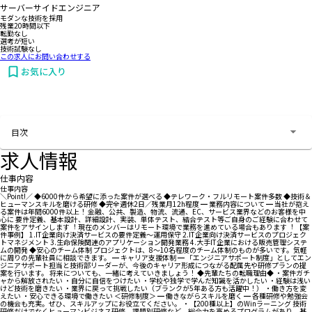
サーバーサイドエンジニア
モダンな技術を採用
残業20時間以下
転勤なし
選考が短い
技術試験なし
この求人にお問い合わせする
お気に入り
お問い合わせする
目次
求人情報
仕事内容
仕事内容
＼Point!／ ◆6000件から希望に添った案件が選べる ◆テレワーク・フルリモート案件多数 ◆技術＆
ヒューマンスキルを磨ける研修 ◆完全週休2日／残業月12h程度 ━ 業務内容について ━ 当社が抱え
る案件は年間6000件以上！ ⾦融、公共、製造、物流、流通、EC、サービス業界などのお客様を中
⼼に 要件定義、基本設計、詳細設計、実装、単体テスト、結合テスト等ご⾃⾝のご経験に合わせて
案件をアサインします︕ 現在のメンバーはリモート環境で業務を進めている場合もあります︕ 【案
件事例】 1.IT企業向け決済サービスの要件定義〜運⽤保守 2.IT企業向け決済サービスのプロジェク
トマネジメント 3.⽣命保険関連のアプリケーション開発業務 4.⼤⼿IT企業における販売管理システ
ムの開発 ◆安心のチーム体制 プロジェクトは、8～10名程度のチーム体制のものが多いです。気軽
に周りの先輩社員に相談できます。 ━ キャリア支援体制 ━ 「エンジニアサポート制度」としてエン
ジニアサポート担当と技術部リーダーが、今後のキャリア形成につながる配属先や研修プランの提
案を行います。 将来についても、一緒に考えていきましょう！ ◆先輩たちの転職理由◆ ・案件ガチ
ャから解放されたい ・自分に自信をつけたい ・学校や独学で学んだ知識を活かしたい ・経験は浅い
けど技術を磨きたい ・業界に戻って挑戦したい（ブランクが5年ある方も活躍中！） ・働き方を変
えたい ・安心できる環境で働きたい ＜研修制度＞ ━ 働きながらスキルを磨く ━ 各種研修や勉強会
の機会も充実。ぜひ、スキルアップにお役立てください。 ・【200種以上】のWinラーニング 技術
研修だけでなくヒューマンビジネス研修、課題別研修など、総合力を高めるプログラムがあり、基