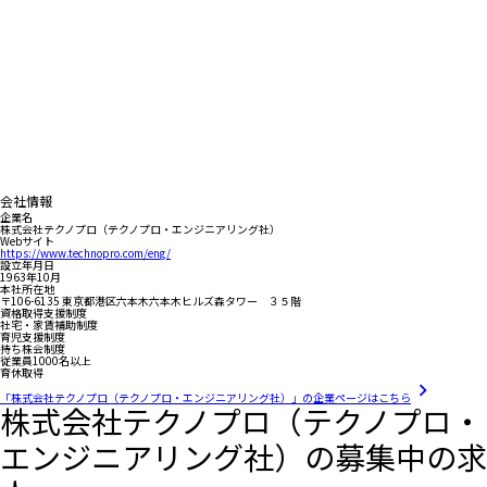
会社情報
企業名
株式会社テクノプロ（テクノプロ・エンジニアリング社）
Webサイト
https://www.technopro.com/eng/
設立年月日
1963年10月
本社所在地
〒106-6135 東京都港区六本木六本木ヒルズ森タワー ３５階
資格取得支援制度
社宅・家賃補助制度
育児支援制度
持ち株会制度
従業員1000名以上
育休取得
「株式会社テクノプロ（テクノプロ・エンジニアリング社）」の企業ページはこちら
株式会社テクノプロ（テクノプロ・
エンジニアリング社）の募集中の求