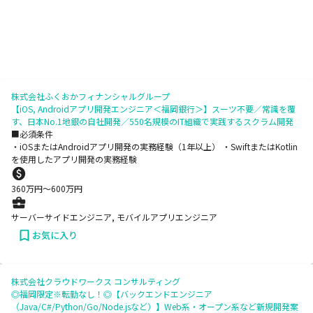
株式会社ふくおかフィナンシャルグループ
【iOS, Androidアプリ開発エンジニア＜福岡銀行＞】スーツ不要／常識を覆
す、日本No.1地銀の自社開発／550名規模のIT組織で実践するスクラム開発
■必須条件
・iOSまたはAndroidアプリ開発の実務経験（1年以上） ・SwiftまたはKotlin
を使用したアプリ開発の実務経験
360
万円〜
600
万円
サーバーサイドエンジニア, モバイルアプリエンジニア
お気に入り
株式会社クラウドワークス コンサルティング
◎福岡限定※転勤なし！◎【バックエンドエンジニア
（Java/C#/Python/Go/Node.jsなど）】Web系・オープン系など新規開発案