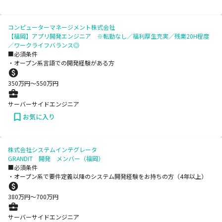
コンピューターマネージメント株式会社
【福岡】アプリ開発エンジニア ※転勤なし／福利厚生充実／残業20H程度
／ワークライフバランス◎
■必須条件
・オープン系言語での開発経験がある方
350
万円〜
550
万円
サーバーサイドエンジニア
お気に入り
株式会社システムインテグレータ
GRANDIT 開発 メンバー（福岡）
■必須条件
・オープン系で要件定義以降のシステム開発経験をお持ちの方（4年以上）
380
万円〜
700
万円
サーバーサイドエンジニア