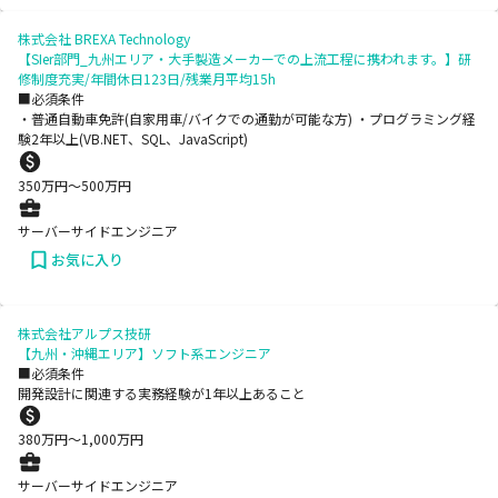
株式会社 BREXA Technology
【SIer部門_九州エリア・大手製造メーカーでの上流工程に携われます。】研
修制度充実/年間休日123日/残業月平均15h
■必須条件
・普通自動車免許(自家用車/バイクでの通勤が可能な方) ・プログラミング経
験2年以上(VB.NET、SQL、JavaScript)
350
万円〜
500
万円
サーバーサイドエンジニア
お気に入り
株式会社アルプス技研
【九州・沖縄エリア】ソフト系エンジニア
■必須条件
開発設計に関連する実務経験が1年以上あること
380
万円〜
1,000
万円
サーバーサイドエンジニア