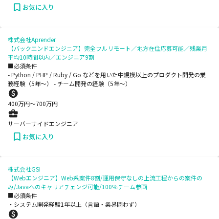
お気に入り
株式会社Aprender
【バックエンドエンジニア】完全フルリモート／地方在住応募可能／残業月
平均10時間以内／エンジニア9割
■必須条件
- Python / PHP / Ruby / Go などを用いた中規模以上のプロダクト開発の業
務経験（5年～） - チーム開発の経験（5年〜）
400
万円〜
700
万円
サーバーサイドエンジニア
お気に入り
株式会社GSI
【Webエンジニア】Web系案件8割/運用保守なしの上流工程からの案件の
み/Javaへのキャリアチェンジ可能/100％チーム参画
■必須条件
・システム開発経験1年以上（言語・業界問わず）