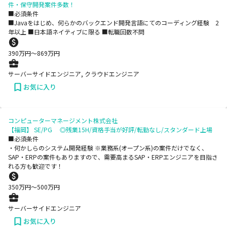
件・保守開発案件多数！
■必須条件
■Javaをはじめ、何らかのバックエンド開発言語にてのコーディング経験 2
年以上 ■日本語ネイティブに限る ■転職回数不問
390
万円〜
869
万円
サーバーサイドエンジニア, クラウドエンジニア
お気に入り
コンピューターマネージメント株式会社
【福岡】 SE/PG ◎残業15H/資格手当が好評/転勤なし/スタンダード上場
■必須条件
・何かしらのシステム開発経験 ※業務系(オープン系)の案件だけでなく、
SAP・ERPの案件もありますので、需要高まるSAP・ERPエンジニアを目指さ
れる方も歓迎です！
350
万円〜
500
万円
サーバーサイドエンジニア
お気に入り