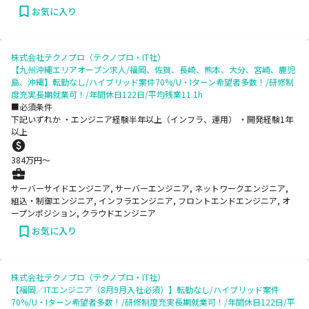
お気に入り
株式会社テクノプロ（テクノプロ・IT社）
【九州沖縄エリアオープン求人/福岡、佐賀、長崎、熊本、大分、宮崎、鹿児
島、沖縄】転勤なし/ハイブリッド案件70%/U・Iターン希望者多数！/研修制
度充実長期就業可！/年間休日122日/平均残業11.1h
■必須条件
下記いずれか ・エンジニア経験半年以上（インフラ、運用） ・開発経験1年
以上
384
万円〜
サーバーサイドエンジニア, サーバーエンジニア, ネットワークエンジニア,
組込・制御エンジニア, インフラエンジニア, フロントエンドエンジニア, オ
ープンポジション, クラウドエンジニア
お気に入り
株式会社テクノプロ（テクノプロ・IT社）
【福岡／ITエンジニア（8月9月入社必須）】転勤なし/ハイブリッド案件
70%/U・Iターン希望者多数！/研修制度充実長期就業可！/年間休日122日/平