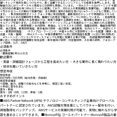
礎～トレンド技術を身につけながら、長く活躍できるエンジニアとしての成長を後押しします。 経
験者の方にはリーダースキル育成などの研修も実施しています。 ・Winスクール＆eラーニング 全国
に約50校の教室を持つWinスクールと提携しており、300以上の実践講座を受講可能。 （通常は数
十万かかるコースが無料で受講可能） また時間と場所の制約を受けないeラーニングもご用意してい
ます。 ・重点技術研修ポイント クォータ毎に年4回程度、最新技術のトレンドや実践的なスキルを
身につけるための定期研修を実施。基礎から応用まで幅広いテーマに対応しています。 ・支店勉強
会 全国の支店で実施される勉強会では、現場で直面する課題を共有し、解決策を模索することでス
キルアップを図ります。 このほか各種パートナーシップにより先進的なツールに触れられる環境も
整えています。 ＜教育制度＞ 社内研修、勉強会、ビジネススキル研修、階層別研修、職能別専門研
修、 自己啓発、教育研修施設、新卒者向け研修 ・自己啓発：通信教育、社内セミナー、外部セミナ
ー ・教育研修施設： -テクノプロ・ラーニング／全国４ヶ所に大型研修センターを配置（横浜・名
古屋・大阪・福岡） -Winスクール／全国主要都市57ヶ所に研修施設を配置（※2017年1月時点）
-eラーニング／パソコンやスマートフォンでも気軽に受講する事が可能 -外部提携研修機関／必
要に応じて外部の研修機関を有効活用 ・新卒者向け研修：内定者研修、入社導入研修、フォローア
ップ研修、OJT、OffJT
必須条件
必須条件
・開発経験1年以上の方
歓迎要件
・実装・詳細設計フェーズから工程を高めたい方 ・大きな案件に長く携わりたい方
・技術を磨いていきたい方
想定年収
想定年収
400万円〜700万円（給与形態：月給制）
想定年収補足
※経験、能力、前職での給与などを参考に、規定に従い決定。
※年収に賞与を含む
賞与・昇給
賞与：2回（6月、12月） 昇給：1回
おすすめポイント
■AWS Partner Network (APN) テクノロジーコンサルティング企業向けグローバル
パートナーに認定されています。 AWS試験対策支援としてバウチャー配布を行い、
資格取得をバックアップ。 AWSサービスの実機利用が可能で、実物に触れながら学
習を進めることができます。 ■Microsoft社 ゴールドパートナー Microsoft製品の最