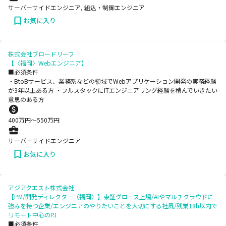
サーバーサイドエンジニア, 組込・制御エンジニア
お気に入り
株式会社ブロードリーフ
【〈福岡〉Webエンジニア】
■必須条件
・BtoBサービス、業務系などの領域でWebアプリケーション開発の実務経験
が3年以上ある方 ・フルスタックにITエンジニアリング経験を積んでいきたい
意思のある方
400
万円〜
550
万円
サーバーサイドエンジニア
お気に入り
アジアクエスト株式会社
【PM/開発ディレクター（福岡）】東証グロース上場/AIやマルチクラウドに
強みを持つ企業/エンジニアのやりたいことを大切にする社風/残業18h以内で
リモート中心のPJ
■必須条件