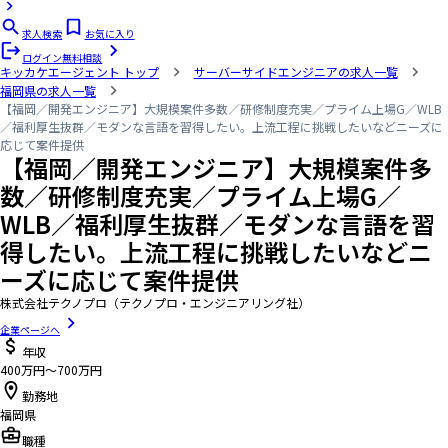
求人検索
お気に入り
ログイン
無料相談
キッカケエージェント
トップ
サーバーサイドエンジニアの求人一覧
福岡県の求人一覧
【福岡／開発エンジニア】大規模案件多数／研修制度充実／プライム上場G／WLB
／福利厚生抜群／モダンな言語を習得したい。上流工程に挑戦したいなどニーズに
応じて案件提供
【福岡／開発エンジニア】大規模案件多
数／研修制度充実／プライム上場G／
WLB／福利厚生抜群／モダンな言語を習
得したい。上流工程に挑戦したいなどニ
ーズに応じて案件提供
株式会社テクノプロ（テクノプロ・エンジニアリング社）
企業ページへ
年収
400万円〜700万円
勤務地
福岡県
職種