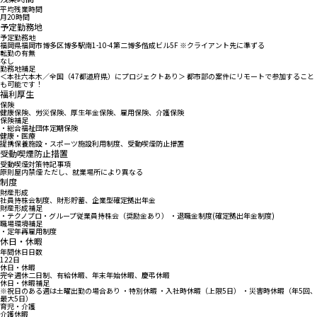
平均残業時間
月20時間
予定勤務地
予定勤務地
福岡県福岡市博多区博多駅南1-10-4第二博多偕成ビル5F ※クライアント先に準ずる
転勤の有無
なし
勤務地補足
＜本社六本木／全国（47都道府県）にプロジェクトあり＞ 都市部の案件にリモートで参加すること
も可能です！
福利厚生
保険
健康保険、労災保険、厚生年金保険、雇用保険、介護保険
保険補足
・総合福祉団体定期保険
健康・医療
提携保養施設・スポーツ施設利用制度、受動喫煙防止措置
受動喫煙防止措置
受動喫煙対策特記事項
原則屋内禁煙 ただし、就業場所により異なる
制度
財産形成
社員持株会制度、財形貯蓄、企業型確定拠出年金
財産形成補足
・テクノプロ・グループ従業員持株会（奨励金あり） ・退職金制度(確定拠出年金制度)
職場環境補足
・定年再雇用制度
休日・休暇
年間休日日数
122日
休日・休暇
完全週休二日制、有給休暇、年末年始休暇、慶弔休暇
休日・休暇補足
※祝日のある週は土曜出勤の場合あり ・特別休暇 ・入社時休暇（上限5日） ・災害時休暇（年5回、
最大5日）
育児・介護
介護休暇