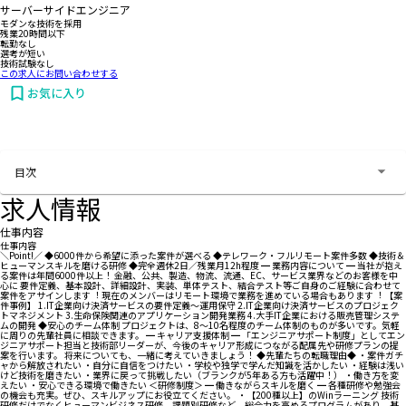
サーバーサイドエンジニア
モダンな技術を採用
残業20時間以下
転勤なし
選考が短い
技術試験なし
この求人にお問い合わせする
お気に入り
お問い合わせする
目次
求人情報
仕事内容
仕事内容
＼Point!／ ◆6000件から希望に添った案件が選べる ◆テレワーク・フルリモート案件多数 ◆技術＆
ヒューマンスキルを磨ける研修 ◆完全週休2日／残業月12h程度 ━ 業務内容について ━ 当社が抱え
る案件は年間6000件以上！ ⾦融、公共、製造、物流、流通、EC、サービス業界などのお客様を中
⼼に 要件定義、基本設計、詳細設計、実装、単体テスト、結合テスト等ご⾃⾝のご経験に合わせて
案件をアサインします︕ 現在のメンバーはリモート環境で業務を進めている場合もあります︕ 【案
件事例】 1.IT企業向け決済サービスの要件定義〜運⽤保守 2.IT企業向け決済サービスのプロジェク
トマネジメント 3.⽣命保険関連のアプリケーション開発業務 4.⼤⼿IT企業における販売管理システ
ムの開発 ◆安心のチーム体制 プロジェクトは、8～10名程度のチーム体制のものが多いです。気軽
に周りの先輩社員に相談できます。 ━ キャリア支援体制 ━ 「エンジニアサポート制度」としてエン
ジニアサポート担当と技術部リーダーが、今後のキャリア形成につながる配属先や研修プランの提
案を行います。 将来についても、一緒に考えていきましょう！ ◆先輩たちの転職理由◆ ・案件ガチ
ャから解放されたい ・自分に自信をつけたい ・学校や独学で学んだ知識を活かしたい ・経験は浅い
けど技術を磨きたい ・業界に戻って挑戦したい（ブランクが5年ある方も活躍中！） ・働き方を変
えたい ・安心できる環境で働きたい ＜研修制度＞ ━ 働きながらスキルを磨く ━ 各種研修や勉強会
の機会も充実。ぜひ、スキルアップにお役立てください。 ・【200種以上】のWinラーニング 技術
研修だけでなくヒューマンビジネス研修、課題別研修など、総合力を高めるプログラムがあり、基