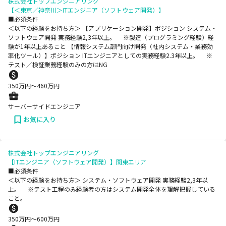
株式会社トップエンジニアリング
【＜東京／神奈川＞ITエンジニア（ソフトウェア開発）】
■必須条件
＜以下の経験をお持ち方＞ 【アプリケーション開発】ポジション システム・
ソフトウェア開発 実務経験2,3年以上。 ※製造（プログラミング経験）経
験が1年以上あること 【情報システム部門向け開発（社内システム・業務効
率化ツール）】ポジション ITエンジニアとしての実務経験2.3年以上。 ※
テスト／検証業務経験のみの方はNG
350
万円〜
460
万円
サーバーサイドエンジニア
お気に入り
株式会社トップエンジニアリング
【ITエンジニア（ソフトウェア開発）】関東エリア
■必須条件
＜以下の経験をお持ち方＞ システム・ソフトウェア開発 実務経験2,3年以
上。 ※テスト工程のみ経験者の方はシステム開発全体を理解把握している
こと。
350
万円〜
600
万円