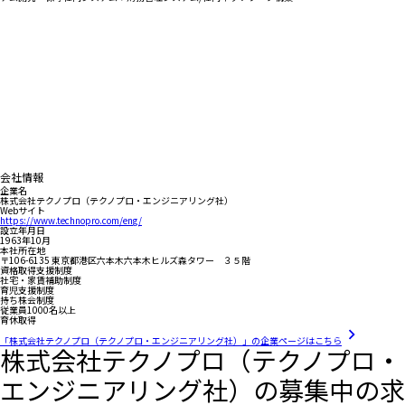
会社情報
企業名
株式会社テクノプロ（テクノプロ・エンジニアリング社）
Webサイト
https://www.technopro.com/eng/
設立年月日
1963年10月
本社所在地
〒106-6135 東京都港区六本木六本木ヒルズ森タワー ３５階
資格取得支援制度
社宅・家賃補助制度
育児支援制度
持ち株会制度
従業員1000名以上
育休取得
「株式会社テクノプロ（テクノプロ・エンジニアリング社）」の企業ページはこちら
株式会社テクノプロ（テクノプロ・
エンジニアリング社）の募集中の求