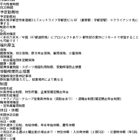
平均残業時間
月20時間
予定勤務地
予定勤務地
栃木県宇都宮市東宿郷3-1-7メットライフ宇都宮ビル 6F （最寄駅：宇都宮駅） ※クライアント先に
準ずる
転勤の有無
なし
勤務地補足
＜本社六本木／全国（47都道府県）にプロジェクトあり＞ 都市部の案件にリモートで参加すること
も可能です！
福利厚生
保険
健康保険、労災保険、厚生年金保険、雇用保険、介護保険
保険補足
・総合福祉団体定期保険
健康・医療
提携保養施設・スポーツ施設利用制度、受動喫煙防止措置
受動喫煙防止措置
受動喫煙対策特記事項
原則屋内禁煙 ただし、就業場所により異なる
制度
財産形成
社員持株会制度、財形貯蓄、企業型確定拠出年金
財産形成補足
・テクノプロ・グループ従業員持株会（奨励金あり） ・退職金制度(確定拠出年金制度)
職場環境補足
・定年再雇用制度
休日・休暇
年間休日日数
122日
休日・休暇
完全週休二日制、有給休暇、年末年始休暇、慶弔休暇
休日・休暇補足
※祝日のある週は土曜出勤の場合あり ・特別休暇 ・入社時休暇（上限5日） ・災害時休暇（年5回、
最大5日）
育児・介護