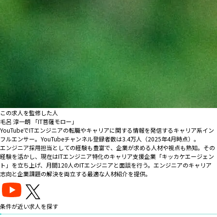
この求人を監修した人
毛呂 淳一朗 「IT菩薩モロー」
YouTubeでITエンジニアの転職やキャリアに関する情報を発信するキャリア系イン
フルエンサー。YouTubeチャンネル登録者数は3.4万人（2025年4月時点）。
エンジニア採用担当としての経験も豊富で、企業が求める人材や視点も熟知。その
経験を活かし、現在はITエンジニア特化のキャリア支援企業「キッカケエージェン
ト」を立ち上げ、月間120人のITエンジニアと面談を行う。エンジニアのキャリア
志向と企業課題の解決を両立する最適な人材紹介を提供。
条件が近い求人を探す