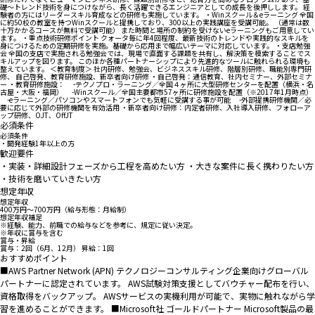
礎～トレンド技術を身につけながら、長く活躍できるエンジニアとしての成長を後押しします。 経
験者の方にはリーダースキル育成などの研修も実施しています。 ・Winスクール＆eラーニング 全国
に約50校の教室を持つWinスクールと提携しており、300以上の実践講座を受講可能。 （通常は数
十万かかるコースが無料で受講可能） また時間と場所の制約を受けないeラーニングもご用意してい
ます。 ・重点技術研修ポイント クォータ毎に年4回程度、最新技術のトレンドや実践的なスキルを
身につけるための定期研修を実施。基礎から応用まで幅広いテーマに対応しています。 ・支店勉強
会 全国の支店で実施される勉強会では、現場で直面する課題を共有し、解決策を模索することでス
キルアップを図ります。 このほか各種パートナーシップにより先進的なツールに触れられる環境も
整えています。 ＜教育制度＞ 社内研修、勉強会、ビジネススキル研修、階層別研修、職能別専門研
修、 自己啓発、教育研修施設、新卒者向け研修 ・自己啓発：通信教育、社内セミナー、外部セミナ
ー ・教育研修施設： -テクノプロ・ラーニング／全国４ヶ所に大型研修センターを配置（横浜・名
古屋・大阪・福岡） -Winスクール／全国主要都市57ヶ所に研修施設を配置（※2017年1月時点）
-eラーニング／パソコンやスマートフォンでも気軽に受講する事が可能 -外部提携研修機関／必
要に応じて外部の研修機関を有効活用 ・新卒者向け研修：内定者研修、入社導入研修、フォローア
ップ研修、OJT、OffJT
必須条件
必須条件
・開発経験1年以上の方
歓迎要件
・実装・詳細設計フェーズから工程を高めたい方 ・大きな案件に長く携わりたい方
・技術を磨いていきたい方
想定年収
想定年収
400万円〜700万円（給与形態：月給制）
想定年収補足
※経験、能力、前職での給与などを参考に、規定に従い決定。
※年収に賞与を含む
賞与・昇給
賞与：2回（6月、12月） 昇給：1回
おすすめポイント
■AWS Partner Network (APN) テクノロジーコンサルティング企業向けグローバル
パートナーに認定されています。 AWS試験対策支援としてバウチャー配布を行い、
資格取得をバックアップ。 AWSサービスの実機利用が可能で、実物に触れながら学
習を進めることができます。 ■Microsoft社 ゴールドパートナー Microsoft製品の最