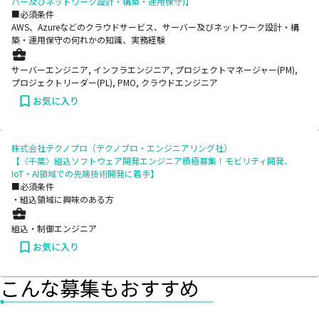
バー及びネットワーク設計・構築・運用保守)】
■必須条件
AWS、Azureなどのクラウドサービス、サーバー及びネットワーク設計・構
築・運用保守の何れかの知識、実務経験
サーバーエンジニア, インフラエンジニア, プロジェクトマネージャー(PM),
プロジェクトリーダー(PL), PMO, クラウドエンジニア
お気に入り
株式会社テクノプロ（テクノプロ・エンジニアリング社）
【〈千葉〉組込ソフトウェア開発エンジニア積極募集！モビリティ開発、
IoT・AI領域での先端技術開発に着手】
■必須条件
・組込領域に興味のある方
組込・制御エンジニア
お気に入り
こんな募集もおすすめ