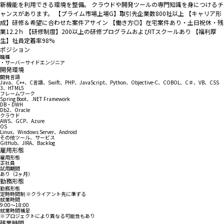
新機能を利用できる環境を整備。 クラウドや開発ツールの専門知識を身につけるチ
ャンスがあります。 【プライム市場上場G】取引先企業数800社以上 【キャリア形
成】研修＆希望に合わせた案件アサイン 【働き方◎】在宅案件あり・土日祝休・残
業12.2ｈ 【研修制度】200以上の研修プログラムおよびITスクールあり 【福利厚
生】社員定着率98%
ポジション
職種
・サーバーサイドエンジニア
開発環境
開発言語
Java、C++、C言語、Swift、PHP、JavaScript、Python、Objective-C、COBOL、C＃、VB、CSS
3、HTML5
フレームワーク
Spring Boot、.NET Framework
DB・DWH
Db2、Oracle
クラウド
AWS、GCP、Azure
OS
Linux、Windows Server、Android
その他ツール、サービス
GitHub、JIRA、Backlog
雇用形態
雇用形態
正社員
試用期間
あり（2ヶ月）
勤務形態
勤務形態
定時時間制 ※クライアント先に準ずる
就業時間
9:00〜18:00
就業時間補足
※プロジェクトにより異なる可能性もあり
残業時間