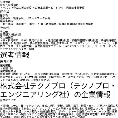
介護休暇
育児・介護補足
・パパママ育児応援金制度 ・企業主導型ベビーシッター利用者支援制度
諸手当
諸手当
通勤手当、役職手当、リモートワーク手当
諸手当補足
・赴任手当 ・転勤赴任一時金 ・引越し費用補助／単身赴任者向け帰省旅費補助
その他
その他
書籍購入補助制度
その他補足
・寮・社宅有り ※会社規定による ・通信教育補助制度／技術図書購入補助制度／資格取得報奨
金制度 ・社外技術研修・学会参加費支援 ・福利厚生サービス「ベネフィット・ステーション」 ・社
内クラブサークル活動支援 ・従業員援助プログラム「EAP（カウンセリング）」サービス ・キャリ
アデザインアドバイザー制度
選考情報
選考内容
選考情報
・面接 1回
選考情報補足
書類選考→面接（1～2回）→内定 ※面接は各支店（Web面接）で行います。 ※面接回数は変動する
可能性があります。 ★1次面接に合格後、内定となるケースが多いです。 ぜひご自身のアピールポイ
ントをまとめて1次面接にご参加ください。
株式会社テクノプロ（テクノプロ・
エンジニアリング社）の企業情報
企業について
・情報システム、ITネットワーク、機械、組込・制御、電気・電子、建築・土木、プラント設備の各
技術分野を網羅する総合エンジニアリングサービス事業 ・金融業における業務コンサル ・SI業にお
けるテスト・検証、ツール開発 ・機械設計開発：ボディ、シャーシ設計/ワイヤーハーネス設計生産
技術：生産ライン制御システムの開発品質管理：生産設備保全、改善業務生産管理：生産管理シス
テム開発・保守社内システム：財務管理システム/社内ネットワーク構築