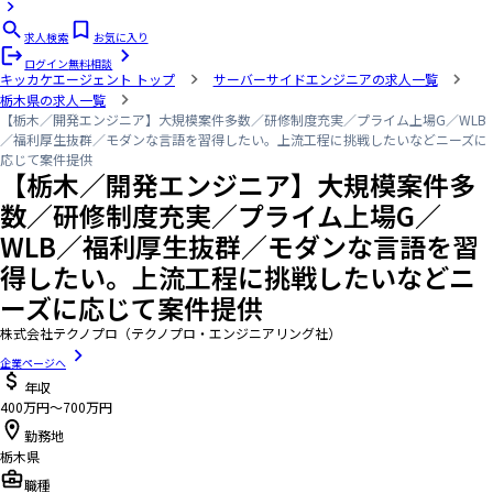
求人検索
お気に入り
ログイン
無料相談
キッカケエージェント
トップ
サーバーサイドエンジニアの求人一覧
栃木県の求人一覧
【栃木／開発エンジニア】大規模案件多数／研修制度充実／プライム上場G／WLB
／福利厚生抜群／モダンな言語を習得したい。上流工程に挑戦したいなどニーズに
応じて案件提供
【栃木／開発エンジニア】大規模案件多
数／研修制度充実／プライム上場G／
WLB／福利厚生抜群／モダンな言語を習
得したい。上流工程に挑戦したいなどニ
ーズに応じて案件提供
株式会社テクノプロ（テクノプロ・エンジニアリング社）
企業ページへ
年収
400万円〜700万円
勤務地
栃木県
職種