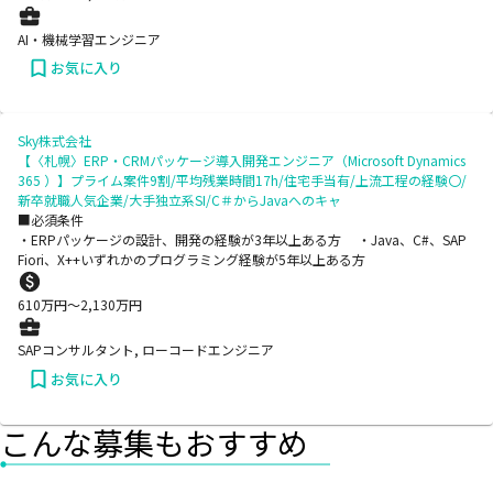
AI・機械学習エンジニア
お気に入り
Sky株式会社
【〈札幌〉ERP・CRMパッケージ導入開発エンジニア（Microsoft Dynamics
365 ）】プライム案件9割/平均残業時間17h/住宅手当有/上流工程の経験〇/
新卒就職人気企業/大手独立系SI/C＃からJavaへのキャ
■必須条件
・ERPパッケージの設計、開発の経験が3年以上ある方 ・Java、C#、SAP
Fiori、X++いずれかのプログラミング経験が5年以上ある方
610
万円〜
2,130
万円
SAPコンサルタント, ローコードエンジニア
お気に入り
こんな募集もおすすめ