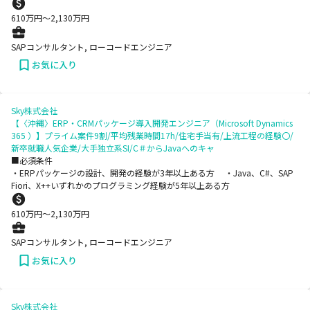
610
万円〜
2,130
万円
SAPコンサルタント, ローコードエンジニア
お気に入り
Sky株式会社
【〈沖縄〉ERP・CRMパッケージ導入開発エンジニア（Microsoft Dynamics
365 ）】プライム案件9割/平均残業時間17h/住宅手当有/上流工程の経験〇/
新卒就職人気企業/大手独立系SI/C＃からJavaへのキャ
■必須条件
・ERPパッケージの設計、開発の経験が3年以上ある方 ・Java、C#、SAP
Fiori、X++いずれかのプログラミング経験が5年以上ある方
610
万円〜
2,130
万円
SAPコンサルタント, ローコードエンジニア
お気に入り
Sky株式会社