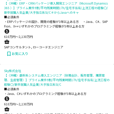
【〈沖縄〉ERP・CRMパッケージ導入開発エンジニア（Microsoft Dynamics
365 ）】プライム案件9割/平均残業時間17h/住宅手当有/上流工程の経験〇/
新卒就職人気企業/大手独立系SI/C＃からJavaへのキャ
■必須条件
・ERPパッケージの設計、開発の経験が3年以上ある方 ・Java、C#、SAP
Fiori、X++いずれかのプログラミング経験が5年以上ある方
610
万円〜
2,130
万円
SAPコンサルタント, ローコードエンジニア
お気に入り
Sky株式会社
【〈沖縄〉基幹系システム導入エンジニア（財務会計、販売管理、購買管
理、生産管理）】プライム案件9割/平均残業時間17h/住宅手当有/上流工程の
経験〇/新卒就職人気企業/大手独立系SI/C
■必須条件
・Java、C#いずれかのプログラミング経験が5年以上ある方
610
万円〜
2,130
万円