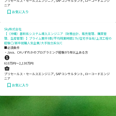
プリセールス・セールスエンジニア, SAPコンサルタント, ローコードエンジ
ニア
お気に入り
Sky株式会社
【〈沖縄〉基幹系システム導入エンジニア（財務会計、販売管理、購買管
理、生産管理）】プライム案件9割/平均残業時間17h/住宅手当有/上流工程の
経験〇/新卒就職人気企業/大手独立系SI/C
■必須条件
・Java、C#いずれかのプログラミング経験が5年以上ある方
610
万円〜
2,130
万円
プリセールス・セールスエンジニア, SAPコンサルタント, ローコードエンジ
ニア
お気に入り