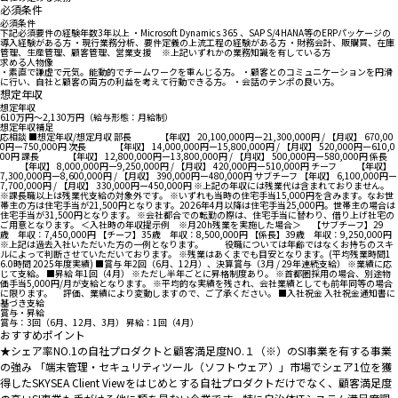
必須条件
必須条件
下記必須要件の経験年数3年以上 ・Microsoft Dynamics 365 、SAP S/4HANA等のERPパッケージの
導入経験がある方 ・現行業務分析、要件定義の上流工程の経験がある方 ・財務会計、販購買、在庫
管理、生産管理、顧客管理、営業支援 ※上記いずれかの業務知識を有している方
求める人物像
・素直で謙虚で元気。能動的でチームワークを重んじる方。 ・顧客とのコミュニケーションを円滑
に行い、自社と顧客の両方の利益を考えて行動できる方。 ・会話のテンポの良い方。
想定年収
想定年収
610万円〜2,130万円（給与形態：月給制）
想定年収補足
応相談 ■想定年収/想定月収 部長 【年収】 20,100,000円ー21,300,000円 / 【月収】 670,00
0円ー750,000円 次長 【年収】 14,000,000円ー15,800,000円 / 【月収】 520,000円ー610,0
00円 課長 【年収】 12,800,000円ー13,800,000円 / 【月収】 500,000円ー580,000円 係長
【年収】 8,000,000円ー9,250,000円 / 【月収】 420,000円ー510,000円 チーフ 【年収】
7,300,000円ー8,600,000円 / 【月収】 390,000円ー480,000円 サブチーフ 【年収】 6,100,000円ー
7,700,000円 / 【月収】 330,000円ー450,000円 ※上記の年収には残業代は含まれておりません。
※課長職以上は残業代支給の対象外です。 ※いずれも当時の住宅手当15,000円を含みます。なお世
帯主の方は住宅手当が21,500円となります。2026年4月以降は住宅手当25,000円。世帯主の場合は
住宅手当が31,500円となります。 ※会社都合での転勤の際は、住宅手当に替わり、借り上げ社宅の
ご用意となります。 ＜入社時の年収提示例 ※月20h残業を実施した場合＞ 【サブチーフ】29
歳 年収：7,450,000円 【チーフ】35歳 年収：8,500,000円 【係長】39歳 年収：9,250,000円
※上記は過去入社いただいた方の一例となります。 役職については年齢ではなくお持ちのスキ
ルによって判断させていただいております。 ※残業はあくまでも目安となります。(平均残業時間1
6.0時間 2025年度実績) ■賞与 年2回（6月、12月）、決算賞与（3月 / 29年連続支給） ※業績に応
じて支給。 ■昇給 年1回（4月） ※ただし半年ごとに昇格制度あり。 ※首都圏採用の場合、別途物
価手当5,000円/月が支給となります。 ※平均的な実績を残され、会社業績としても前年同等の場合
に限ります。 評価、業績により変動しますので、ご了承ください。 ■入社祝金 入社祝金通知書に
基づき支給
賞与・昇給
賞与：3回（6月、12月、3月） 昇給：1回（4月）
おすすめポイント
★シェア率NO.1の自社プロダクトと顧客満足度NO.１（※）のSI事業を有する事業
の強み 「端末管理・セキュリティツール（ソフトウェア）」市場でシェア1位を獲
得したSKYSEA Client Viewをはじめとする自社プロダクトだけでなく、顧客満足度