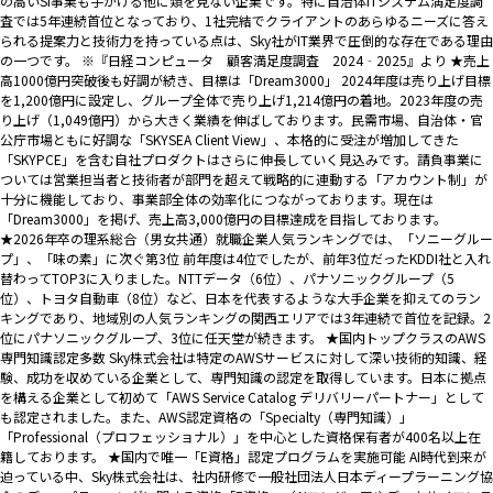
の高いSI事業も手がける他に類を見ない企業です。特に自治体ITシステム満足度調
査では5年連続首位となっており、1社完結でクライアントのあらゆるニーズに答え
られる提案力と技術力を持っている点は、Sky社がIT業界で圧倒的な存在である理由
の一つです。 ※『日経コンピュータ 顧客満足度調査 2024‐2025』より ★売上
高1000億円突破後も好調が続き、目標は「Dream3000」 2024年度は売り上げ目標
を1,200億円に設定し、グループ全体で売り上げ1,214億円の着地。2023年度の売
り上げ（1,049億円）から大きく業績を伸ばしております。民需市場、自治体・官
公庁市場ともに好調な「SKYSEA Client View」、本格的に受注が増加してきた
「SKYPCE」を含む自社プロダクトはさらに伸長していく見込みです。請負事業に
ついては営業担当者と技術者が部門を超えて戦略的に連動する「アカウント制」が
十分に機能しており、事業部全体の効率化につながっております。現在は
「Dream3000」を掲げ、売上高3,000億円の目標達成を目指しております。
★2026年卒の理系総合（男女共通）就職企業人気ランキングでは、「ソニーグルー
プ」、「味の素」に次ぐ第3位 前年度は4位でしたが、前年3位だったKDDI社と入れ
替わってTOP3に入りました。NTTデータ（6位）、パナソニックグループ（5
位）、トヨタ自動車（8位）など、日本を代表するような大手企業を抑えてのラン
キングであり、地域別の人気ランキングの関西エリアでは3年連続で首位を記録。2
位にパナソニックグループ、3位に任天堂が続きます。 ★国内トップクラスのAWS
専門知識認定多数 Sky株式会社は特定のAWSサービスに対して深い技術的知識、経
験、成功を収めている企業として、専門知識の認定を取得しています。日本に拠点
を構える企業として初めて「AWS Service Catalog デリバリーパートナー」として
も認定されました。また、AWS認定資格の「Specialty（専門知識）」
「Professional（プロフェッショナル）」を中心とした資格保有者が400名以上在
籍しております。 ★国内で唯一「E資格」認定プログラムを実施可能 AI時代到来が
迫っている中、Sky株式会社は、社内研修で一般社団法人日本ディープラーニング協