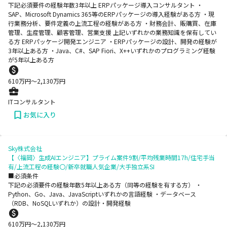
下記必須要件の経験年数3年以上 ERPパッケージ導入コンサルタント ・
SAP、Microsoft Dynamics 365等のERPパッケージの導入経験がある方 ・現
行業務分析、要件定義の上流工程の経験がある方 ・財務会計、販購買、在庫
管理、生産管理、顧客管理、営業支援 上記いずれかの業務知識を保有してい
る方 ERPパッケージ開発エンジニア ・ERPパッケージの設計、開発の経験が
3年以上ある方 ・Java、C#、SAP Fiori、X++いずれかのプログラミング経験
が5年以上ある方
610
万円〜
2,130
万円
ITコンサルタント
お気に入り
Sky株式会社
【〈福岡〉生成AIエンジニア】プライム案件9割/平均残業時間17h/住宅手当
有/上流工程の経験〇/新卒就職人気企業/大手独立系SI
■必須条件
下記の必須要件の経験年数5年以上ある方（同等の経験を有する方） ・
Python、Go、Java、JavaScriptいずれかの言語経験 ・データベース
（RDB、NoSQLいずれか）の設計・開発経験
610
万円〜
2,130
万円