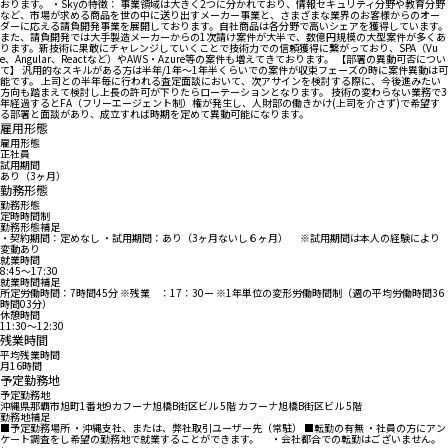
おります。 ・Skyの特徴： 事業領域は大きく2つに分かれており、情報セキュリティ分野や教育分野
など、市場が求める商品を世の中に送り出すメーカー事業と、さまざまな業界のお客様からのオー
ダーに応える請負開発事業を展開しております。自社商品は各分野で高いシェアを獲得しています。
また、請負開発では大手製造メーカーからの1次請け案件が大半で、数億円規模の大型案件が多くあ
ります。新技術に果敢にチャレンジしていくことで技術力での信頼獲得に繋がっており、SPA（Vu
e、Angular、Reactなど）やAWS・Azure等の案件も増えてきております。 【部署の異動可否につい
て】 汎用的なスキルがある方は半年/1年～1年半くらいでの案件が収束フェーズの時に案件異動は可
能です。 上司との半年毎に行われる査定面談において、次アサインを検討する際に、今後進みたい
方向も踏まえて検討し上長の許可が下りたらローテーションとなります。 技術の変わらない業務で3
年経過するとFA（フリーエージェント制）権が発生し、人財部の働きかけ(上司を介さず)で希望す
る部署と面談があり、成立すれば時期を定めて異動可能になります。
雇用形態
雇用形態
正社員
試用期間
あり（3ヶ月）
勤務形態
勤務形態
定時時間制
勤務形態補足
・契約期間：定めなし ・試用期間：あり（3ヶ月ないし６ヶ月） ※試用期間は本人の経験により
変動あり
就業時間
8:45〜17:30
就業時間補足
所定労働時間：7時間45分 ※残業 ：17：30ー ※1年単位の変形労働時間制（週の平均労働時間36
時間03分）
休憩時間
11:30〜12:30
残業時間
平均残業時間
月16時間
予定勤務地
予定勤務地
沖縄県那覇市旭町1番地9カフーナ旭橋B街区ビル 5階 カフーナ旭橋B街区ビル 5階
勤務地補足
■予定勤務場所 ・沖縄支社、または、弊社取引ユーザー先（常駐） ■転勤の有無 ・社員の方にアン
ケート調査をし希望の勤務地で就業することができます。 ・会社都合での転勤はございません。