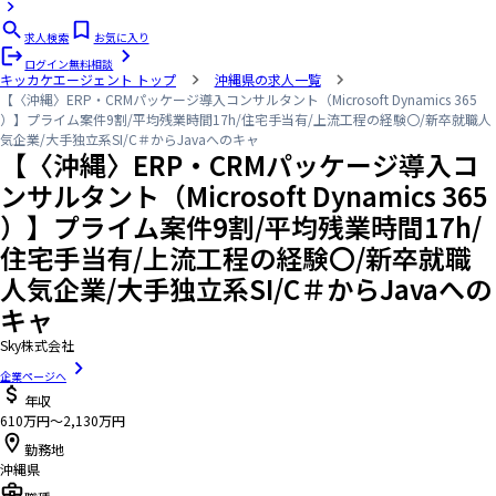
求人検索
お気に入り
ログイン
無料相談
キッカケエージェント
トップ
沖縄県の求人一覧
【〈沖縄〉ERP・CRMパッケージ導入コンサルタント（Microsoft Dynamics 365
）】プライム案件9割/平均残業時間17h/住宅手当有/上流工程の経験〇/新卒就職人
気企業/大手独立系SI/C＃からJavaへのキャ
【〈沖縄〉ERP・CRMパッケージ導入コ
ンサルタント（Microsoft Dynamics 365
）】プライム案件9割/平均残業時間17h/
住宅手当有/上流工程の経験〇/新卒就職
人気企業/大手独立系SI/C＃からJavaへの
キャ
Sky株式会社
企業ページへ
年収
610万円〜2,130万円
勤務地
沖縄県