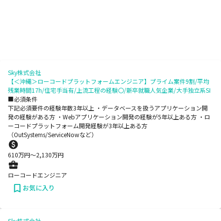
Sky株式会社
【＜沖縄＞ローコードプラットフォームエンジニア】プライム案件9割/平均
残業時間17h/住宅手当有/上流工程の経験〇/新卒就職人気企業/大手独立系SI
■必須条件
下記必須要件の経験年数3年以上 ・データベースを扱うアプリケーション開
発の経験がある方 ・Webアプリケーション開発の経験が5年以上ある方 ・ロ
ーコードプラットフォーム開発経験が3年以上ある方
（OutSystems/ServiceNowなど）
610
万円〜
2,130
万円
ローコードエンジニア
お気に入り
Sky株式会社