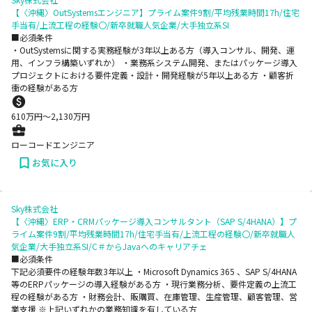
【〈沖縄〉OutSystemsエンジニア】プライム案件9割/平均残業時間17h/住宅
手当有/上流工程の経験〇/新卒就職人気企業/大手独立系SI
■必須条件
・OutSystemsに関する実務経験が3年以上ある方（導入コンサル、開発、運
用、インフラ構築いずれか） ・業務系システム開発、またはパッケージ導入
プロジェクトにおける要件定義・設計・開発経験が5年以上ある方 ・顧客折
衝の経験がある方
610
万円〜
2,130
万円
ローコードエンジニア
お気に入り
Sky株式会社
【〈沖縄〉ERP・CRMパッケージ導入コンサルタント（SAP S/4HANA）】プ
ライム案件9割/平均残業時間17h/住宅手当有/上流工程の経験〇/新卒就職人
気企業/大手独立系SI/C＃からJavaへのキャリアチェ
■必須条件
下記必須要件の経験年数3年以上 ・Microsoft Dynamics 365 、SAP S/4HANA
等のERPパッケージの導入経験がある方 ・現行業務分析、要件定義の上流工
程の経験がある方 ・財務会計、販購買、在庫管理、生産管理、顧客管理、営
業支援 ※上記いずれかの業務知識を有している方