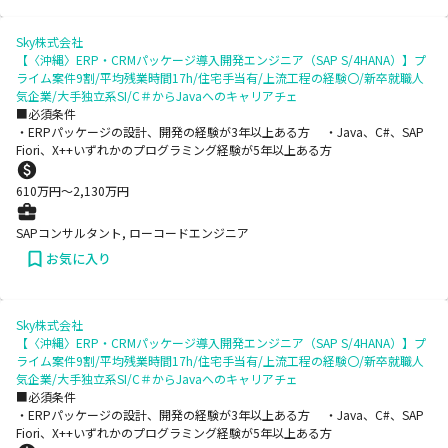
Sky株式会社
【〈沖縄〉ERP・CRMパッケージ導入開発エンジニア（SAP S/4HANA）】プ
ライム案件9割/平均残業時間17h/住宅手当有/上流工程の経験〇/新卒就職人
気企業/大手独立系SI/C＃からJavaへのキャリアチェ
■必須条件
・ERPパッケージの設計、開発の経験が3年以上ある方 ・Java、C#、SAP
Fiori、X++いずれかのプログラミング経験が5年以上ある方
610
万円〜
2,130
万円
SAPコンサルタント, ローコードエンジニア
お気に入り
Sky株式会社
【〈沖縄〉ERP・CRMパッケージ導入開発エンジニア（SAP S/4HANA）】プ
ライム案件9割/平均残業時間17h/住宅手当有/上流工程の経験〇/新卒就職人
気企業/大手独立系SI/C＃からJavaへのキャリアチェ
■必須条件
・ERPパッケージの設計、開発の経験が3年以上ある方 ・Java、C#、SAP
Fiori、X++いずれかのプログラミング経験が5年以上ある方