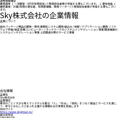
選考情報補足
書類選考 ↓ 一次面接：WEB(採用担当) ※現場担当者様が参加する事もございます。 ↓ 適性検査 ↓
最終面接：対面(採用の責任者、採用管理職、現場リーダー) ※現場担当者様が参加する事もござい
ます。
Sky株式会社の企業情報
企業について
自社パッケージ商品の開発・販売 業務系システム開発 組込み / 制御 / アプリケーション開発 ソフト
ウェア評価/検証 各種コンピューター / ネットワークのシステムインテグレーション事業 関連機器の
システムインテグレーション事業 上記関連分野のサービス事業
会社情報
企業名
Sky株式会社
企業理念
青空のごとく大きな考えでシステムを創る 「人」「社会」「技術」をつなぐ製品とサービスを通じ
て、幸せとおもしろさあふれる豊かな情報社会の実現を目指します
Webサイト
https://www.skygroup.jp/
設立年月日
1985年03月