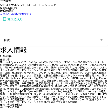
職種
SAPコンサルタント, ローコードエンジニア
残業20時間以下
技術試験なし
この求人にお問い合わせする
お気に入り
お問い合わせする
目次
求人情報
仕事内容
仕事内容
Microsoft Dynamics 365、SAP S/4HANAをはじめとする、 ERPパッケージの導入コンサルタント、
および開発エンジニアとしてお客様のDXをご支援いたします。 昨今のERPパッケージ導入において
は、Fit to Standardが主流になってきており、ERPパッケージにFitしない領域については、 フルス
クラッチやローコードソリューションを用いた周辺サブシステムの開発も実施いたします。 対応フ
ェーズは、構想策定、要件定義、アプリケーション設計、開発、評価となり、システム導入後は保
守運用までを担います。 また、柔軟性、拡張性に優れた低コストなシステムを構築するため、ETL・
EAI、OutSystems・Power Apps等のローコードソリューション、SAP Business Technology Platfor
m等の各種SaaSサービスを用いたシステム提案業務を実施いたします。 業務を通じて財務会計、販
売管理、購買管理、生産管理等の業務知識が習得できます。 DXで開発手法も大きな変革を迎えよう
としていますが、最先端の開発業務を経験ができ、価値あるエンジニアへ成長することができます。
また、教育支援としてMicrosoft Certification、SAP認定コンサルタントの資格取得プログラムも用
意しております。 ●ERPパッケージ導入コンサルタントの主な業務 ・ERPソリューションの導入
提案 ・顧客の既存業務フローを元にした現行業務分析 ・ERPパッケージの導入支援 ●ERPパ
ッケージ開発エンジニアの主な業務 ・ERPパッケージのアドオン開発、既存機能のカスタマイズ
開発における要件定義、アプリケーション設計、開発、評価 ・ERPパッケージと連携するフルス
クラッチやローコードソリューションを用いた周辺サブシステムの開発
仕事内容の変更範囲
会社の定める業務