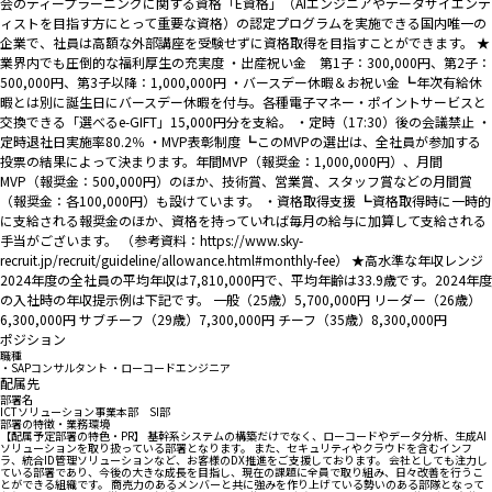
会のディープラーニングに関する資格「E資格」（AIエンジニアやデータサイエンテ
ィストを目指す方にとって重要な資格）の認定プログラムを実施できる国内唯一の
企業で、社員は高額な外部講座を受験せずに資格取得を目指すことができます。 ★
業界内でも圧倒的な福利厚生の充実度 ・出産祝い金 第1子：300,000円、第2子：
500,000円、第3子以降：1,000,000円 ・バースデー休暇＆お祝い金 ┗年次有給休
暇とは別に誕生日にバースデー休暇を付与。各種電子マネー・ポイントサービスと
交換できる「選べるe-GIFT」15,000円分を支給。 ・定時（17:30）後の会議禁止 ・
定時退社日実施率80.2％ ・MVP表彰制度 ┗このMVPの選出は、全社員が参加する
投票の結果によって決まります。年間MVP（報奨金：1,000,000円）、月間
MVP（報奨金：500,000円）のほか、技術賞、営業賞、スタッフ賞などの月間賞
（報奨金：各100,000円）も設けています。 ・資格取得支援 ┗資格取得時に一時的
に支給される報奨金のほか、資格を持っていれば毎月の給与に加算して支給される
手当がございます。 （参考資料：https://www.sky-
recruit.jp/recruit/guideline/allowance.html#monthly-fee） ★高水準な年収レンジ
2024年度の全社員の平均年収は7,810,000円で、平均年齢は33.9歳です。2024年度
の入社時の年収提示例は下記です。 一般（25歳）5,700,000円 リーダー（26歳）
6,300,000円 サブチーフ（29歳）7,300,000円 チーフ（35歳）8,300,000円
ポジション
職種
・SAPコンサルタント ・ローコードエンジニア
配属先
部署名
ICTソリューション事業本部 SI部
部署の特徴・業務環境
【配属予定部署の特色・PR】 基幹系システムの構築だけでなく、ローコードやデータ分析、生成AI
ソリューションを取り扱っている部署となります。 また、セキュリティやクラウドを含むインフ
ラ、統合ID管理ソリューションなど、お客様のDX推進をご支援しております。 会社としても注力し
ている部署であり、今後の大きな成長を目指し、現在の課題に全員で取り組み、日々改善を行うこ
とができる組織です。 商売力のあるメンバーと共に強みを作り上げている勢いのある部隊となって