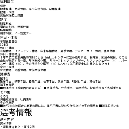
福利厚生
保険
健康保険、労災保険、厚生年金保険、雇用保険
健康・医療
受動喫煙防止措置
制度
財産形成
退職金制度、財形貯蓄
職場環境
研修制度、ノー残業デー
休日・休暇
年間休日日数
124日
休日・休暇
有給休暇、リフレッシュ休暇、年末年始休暇、夏季休暇、アニバーサリー休暇、慶弔休暇
休日・休暇補足
１年単位の変形労働時間制による（会社カレンダーに定め通知する） 日曜日、国民の祝日、その他
会社が指定する休日、年次有給休暇、 サマーフレックスホリデー、リフレッシュデー（※）、バー
スデー休暇（※）、その他特別休暇等 （※）について試用期間中は対象外となります
育児・介護
育児休暇、介護休暇、産前産後休暇
諸手当
諸手当
残業手当、通勤手当、役職手当、住宅手当、家族手当、引越し手当、資格手当
諸手当補足
■物価手当（首都圏の社員のみ） ■家族手当、住宅手当、資格手当、役職手当など各種手当有
その他
その他
資格取得支援、社内表彰
その他補足
■社宅 ※会社都合の転勤の際には、住宅手当に替わり借り上げ社宅の用意有 ■誕生日祝い金
選考情報
選考内容
選考情報
・適性検査あり ・面接 2回