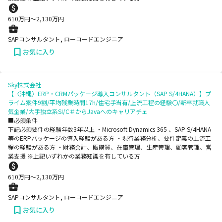
610
万円〜
2,130
万円
SAPコンサルタント, ローコードエンジニア
お気に入り
Sky株式会社
【〈沖縄〉ERP・CRMパッケージ導入コンサルタント（SAP S/4HANA）】プ
ライム案件9割/平均残業時間17h/住宅手当有/上流工程の経験〇/新卒就職人
気企業/大手独立系SI/C＃からJavaへのキャリアチェ
■必須条件
下記必須要件の経験年数3年以上 ・Microsoft Dynamics 365 、SAP S/4HANA
等のERPパッケージの導入経験がある方 ・現行業務分析、要件定義の上流工
程の経験がある方 ・財務会計、販購買、在庫管理、生産管理、顧客管理、営
業支援 ※上記いずれかの業務知識を有している方
610
万円〜
2,130
万円
SAPコンサルタント, ローコードエンジニア
お気に入り