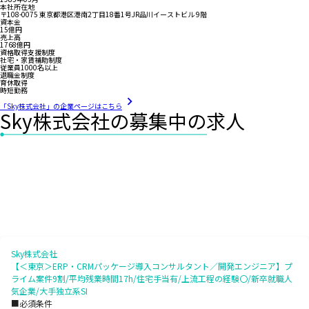
本社所在地
〒108-0075 東京都港区港南2丁目18番1号JR品川イーストビル 9階
資本金
15億円
売上高
1768億円
資格取得支援制度
社宅・家賃補助制度
従業員1000名以上
退職金制度
育休取得
時短勤務
「Sky株式会社」の企業ページはこちら
Sky株式会社の募集中の求人
Sky株式会社
【＜東京＞ERP・CRMパッケージ導入コンサルタント／開発エンジニア】プ
ライム案件9割/平均残業時間17h/住宅手当有/上流工程の経験〇/新卒就職人
気企業/大手独立系SI
■必須条件