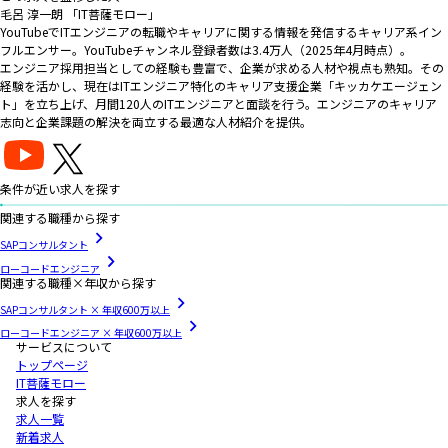
毛呂 淳一朗 「IT菩薩モロー」
YouTubeでITエンジニアの転職やキャリアに関する情報を発信するキャリア系イン
フルエンサー。YouTubeチャンネル登録者数は3.4万人（2025年4月時点）。
エンジニア採用担当としての経験も豊富で、企業が求める人材や視点も熟知。その
経験を活かし、現在はITエンジニア特化のキャリア支援企業「キッカケエージェン
ト」を立ち上げ、月間120人のITエンジニアと面談を行う。エンジニアのキャリア
志向と企業課題の解決を両立する最適な人材紹介を提供。
条件が近い求人を探す
関連する職種から探す
SAPコンサルタント
ローコードエンジニア
関連する職種×年収から探す
SAPコンサルタント × 年収600万以上
ローコードエンジニア × 年収600万以上
サービスについて
トップページ
IT菩薩モロー
求人を探す
求人一覧
新着求人