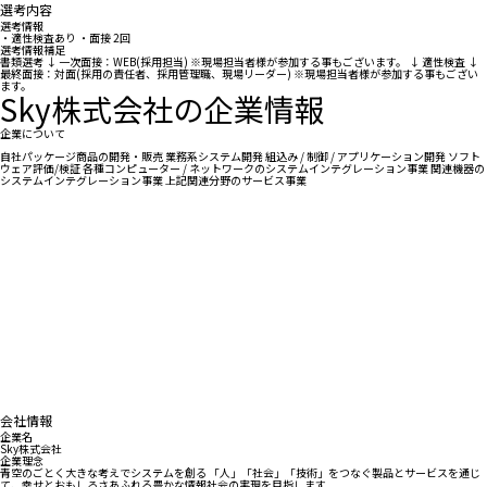
選考内容
選考情報
・適性検査あり ・面接 2回
選考情報補足
書類選考 ↓ 一次面接：WEB(採用担当) ※現場担当者様が参加する事もございます。 ↓ 適性検査 ↓
最終面接：対面(採用の責任者、採用管理職、現場リーダー) ※現場担当者様が参加する事もござい
ます。
Sky株式会社の企業情報
企業について
自社パッケージ商品の開発・販売 業務系システム開発 組込み / 制御 / アプリケーション開発 ソフト
ウェア評価/検証 各種コンピューター / ネットワークのシステムインテグレーション事業 関連機器の
システムインテグレーション事業 上記関連分野のサービス事業
会社情報
企業名
Sky株式会社
企業理念
青空のごとく大きな考えでシステムを創る 「人」「社会」「技術」をつなぐ製品とサービスを通じ
て、幸せとおもしろさあふれる豊かな情報社会の実現を目指します