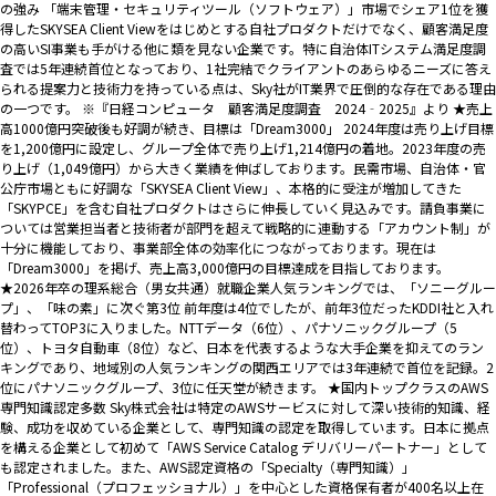
の強み 「端末管理・セキュリティツール（ソフトウェア）」市場でシェア1位を獲
得したSKYSEA Client Viewをはじめとする自社プロダクトだけでなく、顧客満足度
の高いSI事業も手がける他に類を見ない企業です。特に自治体ITシステム満足度調
査では5年連続首位となっており、1社完結でクライアントのあらゆるニーズに答え
られる提案力と技術力を持っている点は、Sky社がIT業界で圧倒的な存在である理由
の一つです。 ※『日経コンピュータ 顧客満足度調査 2024‐2025』より ★売上
高1000億円突破後も好調が続き、目標は「Dream3000」 2024年度は売り上げ目標
を1,200億円に設定し、グループ全体で売り上げ1,214億円の着地。2023年度の売
り上げ（1,049億円）から大きく業績を伸ばしております。民需市場、自治体・官
公庁市場ともに好調な「SKYSEA Client View」、本格的に受注が増加してきた
「SKYPCE」を含む自社プロダクトはさらに伸長していく見込みです。請負事業に
ついては営業担当者と技術者が部門を超えて戦略的に連動する「アカウント制」が
十分に機能しており、事業部全体の効率化につながっております。現在は
「Dream3000」を掲げ、売上高3,000億円の目標達成を目指しております。
★2026年卒の理系総合（男女共通）就職企業人気ランキングでは、「ソニーグルー
プ」、「味の素」に次ぐ第3位 前年度は4位でしたが、前年3位だったKDDI社と入れ
替わってTOP3に入りました。NTTデータ（6位）、パナソニックグループ（5
位）、トヨタ自動車（8位）など、日本を代表するような大手企業を抑えてのラン
キングであり、地域別の人気ランキングの関西エリアでは3年連続で首位を記録。2
位にパナソニックグループ、3位に任天堂が続きます。 ★国内トップクラスのAWS
専門知識認定多数 Sky株式会社は特定のAWSサービスに対して深い技術的知識、経
験、成功を収めている企業として、専門知識の認定を取得しています。日本に拠点
を構える企業として初めて「AWS Service Catalog デリバリーパートナー」として
も認定されました。また、AWS認定資格の「Specialty（専門知識）」
「Professional（プロフェッショナル）」を中心とした資格保有者が400名以上在