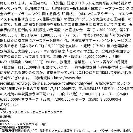
籍しております。 ★国内で唯一「E資格」認定プログラムを実施可能 AI時代到来が
迫っている中、Sky株式会社は、社内研修で一般社団法人日本ディープラーニング協
会のディープラーニングに関する資格「E資格」（AIエンジニアやデータサイエンテ
ィストを目指す方にとって重要な資格）の認定プログラムを実施できる国内唯一の
企業で、社員は高額な外部講座を受験せずに資格取得を目指すことができます。 ★
業界内でも圧倒的な福利厚生の充実度 ・出産祝い金 第1子：300,000円、第2子：
500,000円、第3子以降：1,000,000円 ・バースデー休暇＆お祝い金 ┗年次有給休
暇とは別に誕生日にバースデー休暇を付与。各種電子マネー・ポイントサービスと
交換できる「選べるe-GIFT」15,000円分を支給。 ・定時（17:30）後の会議禁止 ・
定時退社日実施率80.2％ ・MVP表彰制度 ┗このMVPの選出は、全社員が参加する
投票の結果によって決まります。年間MVP（報奨金：1,000,000円）、月間
MVP（報奨金：500,000円）のほか、技術賞、営業賞、スタッフ賞などの月間賞
（報奨金：各100,000円）も設けています。 ・資格取得支援 ┗資格取得時に一時的
に支給される報奨金のほか、資格を持っていれば毎月の給与に加算して支給される
手当がございます。 （参考資料：https://www.sky-
recruit.jp/recruit/guideline/allowance.html#monthly-fee） ★高水準な年収レンジ
2024年度の全社員の平均年収は7,810,000円で、平均年齢は33.9歳です。2024年度
の入社時の年収提示例は下記です。 一般（25歳）5,700,000円 リーダー（26歳）
6,300,000円 サブチーフ（29歳）7,300,000円 チーフ（35歳）8,300,000円
ポジション
職種
・SAPコンサルタント ・ローコードエンジニア
配属先
部署名
ICTソリューション事業本部 SI部
部署の特徴・業務環境
【配属予定部署の特色・PR】 基幹系システムの構築だけでなく、ローコードやデータ分析、生成AI