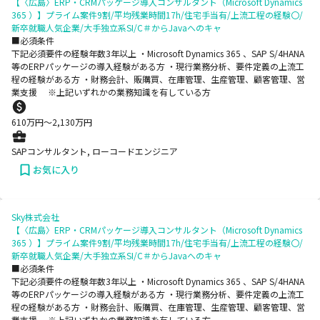
【〈広島〉ERP・CRMパッケージ導入コンサルタント（Microsoft Dynamics
365 ）】プライム案件9割/平均残業時間17h/住宅手当有/上流工程の経験〇/
新卒就職人気企業/大手独立系SI/C＃からJavaへのキャ
■必須条件
下記必須要件の経験年数3年以上 ・Microsoft Dynamics 365 、SAP S/4HANA
等のERPパッケージの導入経験がある方 ・現行業務分析、要件定義の上流工
程の経験がある方 ・財務会計、販購買、在庫管理、生産管理、顧客管理、営
業支援 ※上記いずれかの業務知識を有している方
610
万円〜
2,130
万円
SAPコンサルタント, ローコードエンジニア
お気に入り
Sky株式会社
【〈広島〉ERP・CRMパッケージ導入コンサルタント（Microsoft Dynamics
365 ）】プライム案件9割/平均残業時間17h/住宅手当有/上流工程の経験〇/
新卒就職人気企業/大手独立系SI/C＃からJavaへのキャ
■必須条件
下記必須要件の経験年数3年以上 ・Microsoft Dynamics 365 、SAP S/4HANA
等のERPパッケージの導入経験がある方 ・現行業務分析、要件定義の上流工
程の経験がある方 ・財務会計、販購買、在庫管理、生産管理、顧客管理、営
業支援 ※上記いずれかの業務知識を有している方