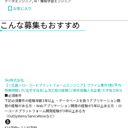
データエンジニア, AI・機械学習エンジニア
お気に入り
こんな募集もおすすめ
Sky株式会社
【＜広島＞ローコードプラットフォームエンジニア】プライム案件9割/平均
残業時間17h/住宅手当有/上流工程の経験〇/新卒就職人気企業/大手独立系SI
■必須条件
下記必須要件の経験年数3年以上 ・データベースを扱うアプリケーション開
発の経験がある方 ・Webアプリケーション開発の経験が5年以上ある方 ・ロ
ーコードプラットフォーム開発経験が3年以上ある方
（OutSystems/ServiceNowなど）
610
万円〜
2,130
万円