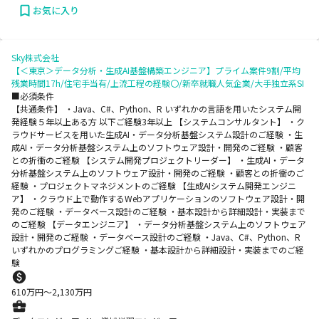
お気に入り
Sky株式会社
【＜東京＞データ分析・生成AI基盤構築エンジニア】プライム案件9割/平均
残業時間17h/住宅手当有/上流工程の経験〇/新卒就職人気企業/大手独立系SI
■必須条件
【共通条件】 ・Java、C#、Python、R いずれかの言語を用いたシステム開
発経験５年以上ある方 以下ご経験3年以上 【システムコンサルタント】 ・ク
ラウドサービスを用いた生成AI・データ分析基盤システム設計のご経験 ・生
成AI・データ分析基盤システム上のソフトウェア設計・開発のご経験 ・顧客
との折衝のご経験 【システム開発プロジェクトリーダー】 ・生成AI・データ
分析基盤システム上のソフトウェア設計・開発のご経験 ・顧客との折衝のご
経験 ・プロジェクトマネジメントのご経験 【生成AIシステム開発エンジニ
ア】 ・クラウド上で動作するWebアプリケーションのソフトウェア設計・開
発のご経験 ・データベース設計のご経験 ・基本設計から詳細設計・実装まで
のご経験 【データエンジニア】 ・データ分析基盤システム上のソフトウェア
設計・開発のご経験 ・データベース設計のご経験 ・Java、C#、Python、R
いずれかのプログラミングご経験 ・基本設計から詳細設計・実装までのご経
験
610
万円〜
2,130
万円