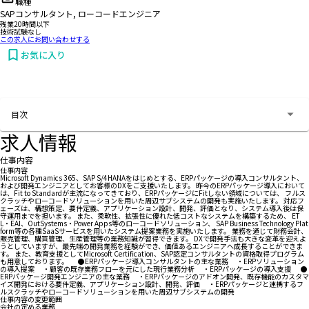
職種
SAPコンサルタント, ローコードエンジニア
残業20時間以下
技術試験なし
この求人にお問い合わせする
お気に入り
お問い合わせする
目次
求人情報
仕事内容
仕事内容
Microsoft Dynamics 365、SAP S/4HANAをはじめとする、ERPパッケージの導入コンサルタント、
および開発エンジニアとしてお客様のDXをご支援いたします。 昨今のERPパッケージ導入において
は、Fit to Standardが主流になってきており、ERPパッケージにFitしない領域については、 フルス
クラッチやローコードソリューションを用いた周辺サブシステムの開発も実施いたします。 対応フ
ェーズは、構想策定、要件定義、アプリケーション設計、開発、評価となり、システム導入後は保
守運用までを担います。 また、柔軟性、拡張性に優れた低コストなシステムを構築するため、 ET
L・EAI、OutSystems・Power Apps等のローコードソリューション、 SAP Business Technology Plat
form等の各種SaaSサービスを用いたシステム提案業務を実施いたします。 業務を通じて財務会計、
販売管理、購買管理、生産管理等の業務知識が習得できます。 DXで開発手法も大きな変革を迎えよ
うとしていますが、最先端の開発業務を経験ができ、価値あるエンジニアへ成長することができま
す。 また、教育支援としてMicrosoft Certification、SAP認定コンサルタントの資格取得プログラム
も用意しております。 ●ERPパッケージ導入コンサルタントの主な業務 ・ERPソリューション
の導入提案 ・顧客の既存業務フローを元にした現行業務分析 ・ERPパッケージの導入支援 ●
ERPパッケージ開発エンジニアの主な業務 ・ERPパッケージのアドオン開発、既存機能のカスタマ
イズ開発における要件定義、アプリケーション設計、開発、評価 ・ERPパッケージと連携するフ
ルスクラッチやローコードソリューションを用いた周辺サブシステムの開発
仕事内容の変更範囲
会社の定める業務