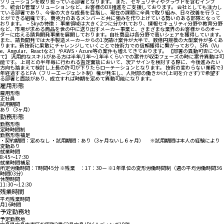
ソリューションを取り扱っている部署となります。 また、セキュリティやクラウドを含むインフ
ラ、統合ID管理ソリューションなど、お客様のDX推進をご支援しております。 会社としても注力し
ている部署であり、今後の大きな成長を目指し、現在の課題に全員で取り組み、日々改善を行うこ
とができる組織です。 商売力のあるメンバーと共に強みを作り上げている勢いのある部隊となって
おります。 ・Skyの特徴： 事業領域は大きく2つに分かれており、情報セキュリティ分野や教育分野
など、市場が求める商品を世の中に送り出すメーカー事業と、さまざまな業界のお客様からのオー
ダーに応える請負開発事業を展開しております。自社商品は各分野で高いシェアを獲得しています。
また、請負開発では大手製造メーカーからの1次請け案件が大半で、数億円規模の大型案件が多くあ
ります。新技術に果敢にチャレンジしていくことで技術力での信頼獲得に繋がっており、SPA（Vu
e、Angular、Reactなど）やAWS・Azure等の案件も増えてきております。 【部署の異動可否につい
て】 汎用的なスキルがある方は半年/1年～1年半くらいでの案件が収束フェーズの時に案件異動は可
能です。 上司との半年毎に行われる査定面談において、次アサインを検討する際に、今後進みたい
方向も踏まえて検討し上長の許可が下りたらローテーションとなります。 技術の変わらない業務で3
年経過するとFA（フリーエージェント制）権が発生し、人財部の働きかけ(上司を介さず)で希望す
る部署と面談があり、成立すれば時期を定めて異動可能になります。
雇用形態
雇用形態
正社員
試用期間
あり（3ヶ月）
勤務形態
勤務形態
定時時間制
勤務形態補足
・契約期間：定めなし ・試用期間：あり（3ヶ月ないし６ヶ月） ※試用期間は本人の経験により
変動あり
就業時間
8:45〜17:30
就業時間補足
所定労働時間：7時間45分 ※残業 ：17：30ー ※1年単位の変形労働時間制（週の平均労働時間36
時間03分）
休憩時間
11:30〜12:30
残業時間
平均残業時間
月16時間
予定勤務地
予定勤務地