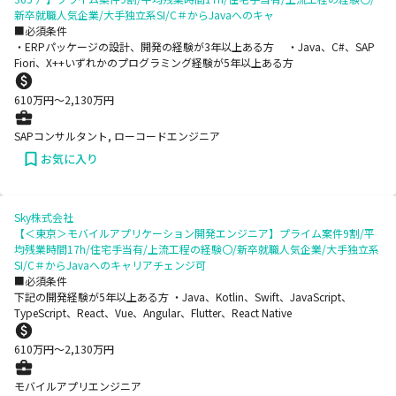
新卒就職人気企業/大手独立系SI/C＃からJavaへのキャ
■必須条件
・ERPパッケージの設計、開発の経験が3年以上ある方 ・Java、C#、SAP
Fiori、X++いずれかのプログラミング経験が5年以上ある方
610
万円〜
2,130
万円
SAPコンサルタント, ローコードエンジニア
お気に入り
Sky株式会社
【＜東京＞モバイルアプリケーション開発エンジニア】プライム案件9割/平
均残業時間17h/住宅手当有/上流工程の経験〇/新卒就職人気企業/大手独立系
SI/C＃からJavaへのキャリアチェンジ可
■必須条件
下記の開発経験が5年以上ある方 ・Java、Kotlin、Swift、JavaScript、
TypeScript、React、Vue、Angular、Flutter、React Native
610
万円〜
2,130
万円
モバイルアプリエンジニア