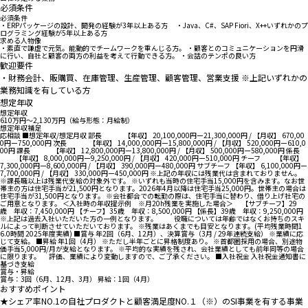
必須条件
必須条件
・ERPパッケージの設計、開発の経験が3年以上ある方 ・Java、C#、SAP Fiori、X++いずれかのプ
ログラミング経験が5年以上ある方
求める人物像
・素直で謙虚で元気。能動的でチームワークを重んじる方。 ・顧客とのコミュニケーションを円滑
に行い、自社と顧客の両方の利益を考えて行動できる方。 ・会話のテンポの良い方
歓迎要件
・財務会計、販購買、在庫管理、生産管理、顧客管理、営業支援 ※上記いずれかの
業務知識を有している方
想定年収
想定年収
610万円〜2,130万円（給与形態：月給制）
想定年収補足
応相談 ■想定年収/想定月収 部長 【年収】 20,100,000円ー21,300,000円 / 【月収】 670,00
0円ー750,000円 次長 【年収】 14,000,000円ー15,800,000円 / 【月収】 520,000円ー610,0
00円 課長 【年収】 12,800,000円ー13,800,000円 / 【月収】 500,000円ー580,000円 係長
【年収】 8,000,000円ー9,250,000円 / 【月収】 420,000円ー510,000円 チーフ 【年収】
7,300,000円ー8,600,000円 / 【月収】 390,000円ー480,000円 サブチーフ 【年収】 6,100,000円ー
7,700,000円 / 【月収】 330,000円ー450,000円 ※上記の年収には残業代は含まれておりません。
※課長職以上は残業代支給の対象外です。 ※いずれも当時の住宅手当15,000円を含みます。なお世
帯主の方は住宅手当が21,500円となります。2026年4月以降は住宅手当25,000円。世帯主の場合は
住宅手当が31,500円となります。 ※会社都合での転勤の際は、住宅手当に替わり、借り上げ社宅の
ご用意となります。 ＜入社時の年収提示例 ※月20h残業を実施した場合＞ 【サブチーフ】29
歳 年収：7,450,000円 【チーフ】35歳 年収：8,500,000円 【係長】39歳 年収：9,250,000円
※上記は過去入社いただいた方の一例となります。 役職については年齢ではなくお持ちのスキ
ルによって判断させていただいております。 ※残業はあくまでも目安となります。(平均残業時間1
6.0時間 2025年度実績) ■賞与 年2回（6月、12月）、決算賞与（3月 / 29年連続支給） ※業績に応
じて支給。 ■昇給 年1回（4月） ※ただし半年ごとに昇格制度あり。 ※首都圏採用の場合、別途物
価手当5,000円/月が支給となります。 ※平均的な実績を残され、会社業績としても前年同等の場合
に限ります。 評価、業績により変動しますので、ご了承ください。 ■入社祝金 入社祝金通知書に
基づき支給
賞与・昇給
賞与：3回（6月、12月、3月） 昇給：1回（4月）
おすすめポイント
★シェア率NO.1の自社プロダクトと顧客満足度NO.１（※）のSI事業を有する事業