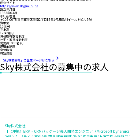
Webサイト
https://www.skygroup.jp/
設立年月日
1985年03月
本社所在地
〒108-0075 東京都港区港南2丁目18番1号JR品川イーストビル 9階
資本金
15億円
売上高
1768億円
資格取得支援制度
社宅・家賃補助制度
従業員1000名以上
退職金制度
育休取得
時短勤務
「Sky株式会社」の企業ページはこちら
Sky株式会社の募集中の求人
Sky株式会社
【〈沖縄〉ERP・CRMパッケージ導入開発エンジニア（Microsoft Dynamics
365 ）】プライム案件9割/平均残業時間17h/住宅手当有/上流工程の経験〇/