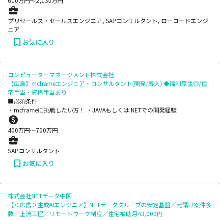
610
万円〜
2,130
万円
プリセールス・セールスエンジニア, SAPコンサルタント, ローコードエンジ
ニア
お気に入り
コンピューターマネージメント株式会社
【広島】mcframeエンジニア・コンサルタント(開発/導入) ◆福利厚生◎/住
宅手当・資格手当あり
■必須条件
・mcframeに挑戦したい方！ ・JAVAもしくは.NETでの開発経験
400
万円〜
700
万円
SAPコンサルタント
お気に入り
株式会社NTTデータ中国
【＜広島＞生成AIエンジニア】NTTデータグループの安定基盤／元請け案件多
数／上流工程／リモートワーク制度／住宅補助月43,000円