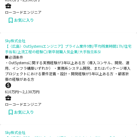
ローコードエンジニア
お気に入り
Sky株式会社
【〈広島〉OutSystemsエンジニア】プライム案件9割/平均残業時間17h/住宅
手当有/上流工程の経験〇/新卒就職人気企業/大手独立系SI
■必須条件
・OutSystemsに関する実務経験が3年以上ある方（導入コンサル、開発、運
用、インフラ構築いずれか） ・業務系システム開発、またはパッケージ導入
プロジェクトにおける要件定義・設計・開発経験が5年以上ある方 ・顧客折
衝の経験がある方
610
万円〜
2,130
万円
ローコードエンジニア
お気に入り
Sky株式会社