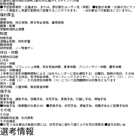
広島県広島市南区松原町2番62号広島JPビルディング18階
勤務地補足
■予定勤務場所 ・広島支社、または、弊社取引ユーザー先（常駐） ■転勤の有無 ・社員の方にアン
ケート調査をし希望の勤務地で就業することができます。 ・会社都合での転勤はございません。
福利厚生
保険
健康保険、労災保険、厚生年金保険、雇用保険
健康・医療
受動喫煙防止措置
制度
財産形成
退職金制度、財形貯蓄
職場環境
研修制度、ノー残業デー
休日・休暇
年間休日日数
124日
休日・休暇
有給休暇、リフレッシュ休暇、年末年始休暇、夏季休暇、アニバーサリー休暇、慶弔休暇
休日・休暇補足
１年単位の変形労働時間制による（会社カレンダーに定め通知する） 日曜日、国民の祝日、その他
会社が指定する休日、年次有給休暇、 サマーフレックスホリデー、リフレッシュデー（※）、バー
スデー休暇（※）、その他特別休暇等 （※）について試用期間中は対象外となります
育児・介護
育児休暇、介護休暇、産前産後休暇
諸手当
諸手当
残業手当、通勤手当、役職手当、住宅手当、家族手当、引越し手当、資格手当
諸手当補足
■物価手当（首都圏の社員のみ） ■家族手当、住宅手当、資格手当、役職手当など各種手当有
その他
その他
資格取得支援、社内表彰
その他補足
■社宅 ※会社都合の転勤の際には、住宅手当に替わり借り上げ社宅の用意有 ■誕生日祝い金
選考情報