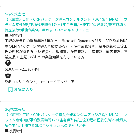
Sky株式会社
【〈広島〉ERP・CRMパッケージ導入コンサルタント（SAP S/4HANA）】プ
ライム案件9割/平均残業時間17h/住宅手当有/上流工程の経験〇/新卒就職人
気企業/大手独立系SI/C＃からJavaへのキャリアチェ
■必須条件
下記必須要件の経験年数3年以上 ・Microsoft Dynamics 365 、SAP S/4HANA
等のERPパッケージの導入経験がある方 ・現行業務分析、要件定義の上流工
程の経験がある方 ・財務会計、販購買、在庫管理、生産管理、顧客管理、営
業支援 ※上記いずれかの業務知識を有している方
610
万円〜
2,130
万円
SAPコンサルタント, ローコードエンジニア
お気に入り
Sky株式会社
【〈広島〉ERP・CRMパッケージ導入開発エンジニア（SAP S/4HANA）】プ
ライム案件9割/平均残業時間17h/住宅手当有/上流工程の経験〇/新卒就職人
気企業/大手独立系SI/C＃からJavaへのキャリアチェ
■必須条件