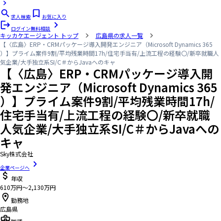
求人検索
お気に入り
ログイン
無料相談
キッカケエージェント
トップ
広島県の求人一覧
【〈広島〉ERP・CRMパッケージ導入開発エンジニア（Microsoft Dynamics 365
）】プライム案件9割/平均残業時間17h/住宅手当有/上流工程の経験〇/新卒就職人
気企業/大手独立系SI/C＃からJavaへのキャ
【〈広島〉ERP・CRMパッケージ導入開
発エンジニア（Microsoft Dynamics 365
）】プライム案件9割/平均残業時間17h/
住宅手当有/上流工程の経験〇/新卒就職
人気企業/大手独立系SI/C＃からJavaへの
キャ
Sky株式会社
企業ページへ
年収
610万円〜2,130万円
勤務地
広島県