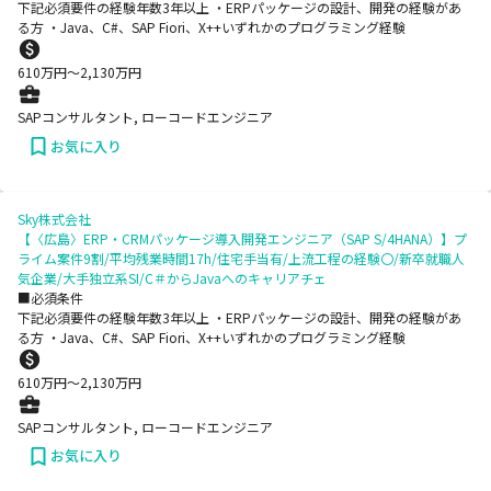
下記必須要件の経験年数3年以上 ・ERPパッケージの設計、開発の経験があ
る方 ・Java、C#、SAP Fiori、X++いずれかのプログラミング経験
610
万円〜
2,130
万円
SAPコンサルタント, ローコードエンジニア
お気に入り
Sky株式会社
【〈広島〉ERP・CRMパッケージ導入開発エンジニア（SAP S/4HANA）】プ
ライム案件9割/平均残業時間17h/住宅手当有/上流工程の経験〇/新卒就職人
気企業/大手独立系SI/C＃からJavaへのキャリアチェ
■必須条件
下記必須要件の経験年数3年以上 ・ERPパッケージの設計、開発の経験があ
る方 ・Java、C#、SAP Fiori、X++いずれかのプログラミング経験
610
万円〜
2,130
万円
SAPコンサルタント, ローコードエンジニア
お気に入り