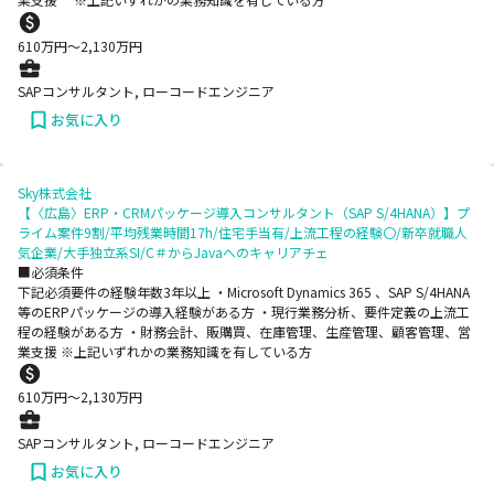
610
万円〜
2,130
万円
SAPコンサルタント, ローコードエンジニア
お気に入り
Sky株式会社
【〈広島〉ERP・CRMパッケージ導入コンサルタント（SAP S/4HANA）】プ
ライム案件9割/平均残業時間17h/住宅手当有/上流工程の経験〇/新卒就職人
気企業/大手独立系SI/C＃からJavaへのキャリアチェ
■必須条件
下記必須要件の経験年数3年以上 ・Microsoft Dynamics 365 、SAP S/4HANA
等のERPパッケージの導入経験がある方 ・現行業務分析、要件定義の上流工
程の経験がある方 ・財務会計、販購買、在庫管理、生産管理、顧客管理、営
業支援 ※上記いずれかの業務知識を有している方
610
万円〜
2,130
万円
SAPコンサルタント, ローコードエンジニア
お気に入り