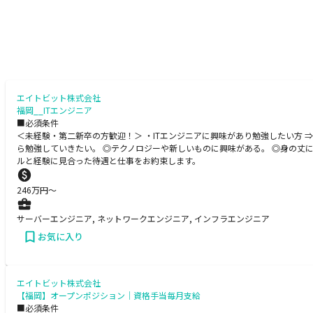
エイトビット株式会社
福岡__ITエンジニア
■必須条件
＜未経験・第二新卒の方歓迎！＞ ・ITエンジニアに興味があり勉強したい方 
ら勉強していきたい。 ◎テクノロジーや新しいものに興味がある。 ◎身の丈
ルと経験に見合った待遇と仕事をお約束します。
246
万円〜
サーバーエンジニア, ネットワークエンジニア, インフラエンジニア
お気に入り
エイトビット株式会社
【福岡】オープンポジション｜資格手当毎月支給
■必須条件