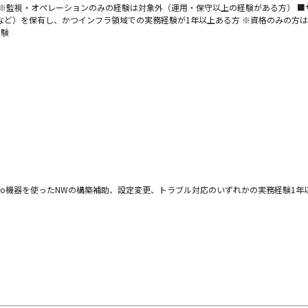
 ※監視・オペレーションのみの経験は対象外（運用・保守以上の経験がある方） ■
技術者 など）を保有し、かつインフラ領域での実務経験が1年以上ある方 ※資格のみの方は
経験
sco機器を使ったNWの構築補助、設定変更、トラブル対応のいずれかの実務経験1年