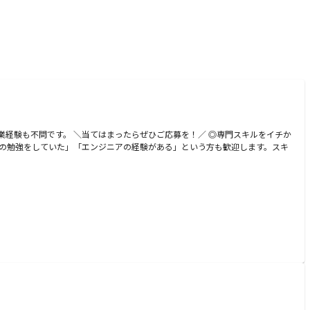
就業経験も不問です。 ＼当てはまったらぜひご応募を！／ ◎専門スキルをイチか
系の勉強をしていた」「エンジニアの経験がある」という方も歓迎します。スキ