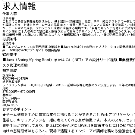
求人情報
仕事内容
仕事内容
これまでの豊富な開発経験を活かし、 基本設計～詳細設計、実装、単体・結合テストまで一貫して
や設計レビューを通じたチーム全体の品質向上 ・後輩・若手エンジニアの育成や技術指導 ・小規
が、チーム全体の成長・プロジェクト成功に直結する環境です。 “自身のキャリアをさらに広げなが
サイン方針 ご本人様のご希望に最大限寄り添って案件にアサインいたします。 ■身につくスキル
験 ◎業務を通じて身につく汎用的なスキル ・業務理解力・構造化スキル ・技術的意思決定力・
必須条件
必須条件
■ITエンジニアとしての実務経験10年以上 ■JavaまたはC#でのWebアプリケーション開発
系・BtoB向けWebアプリなど）の開発経験
歓迎要件
■Java（Spring/Spring Boot）または C#（.NET）での設計リード
スク管理の経験
想定年収
想定年収
450万円〜804万円
想定年収補足
ライフプラン手当：50,000円 ※経験・スキル・前職年収等を考慮のうえ決定します。 ※年収
月給
375,000円〜670,000円
基本給
274,324円〜
固定残業代
50,676円〜
おすすめポイント
★チーム参画を中心に豊富な案件に携わることができること Webアプリケーショ
重視し、キャリアプランを一緒に考えてくれる点が特徴です。 本人のスキルセッ
資格手当が充実しており、例えばCCNAやLPIC-LEVEL1を取得すると毎月の
向けの基礎研修はもちろん、現場で活躍するエンジニアが講師を務める勉強会も定