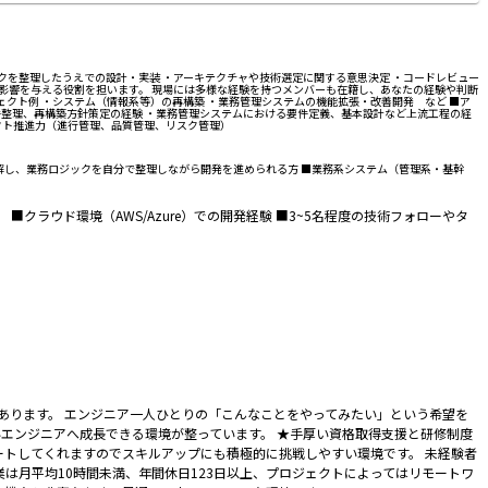
クを整理したうえでの設計・実装 ・アーキテクチャや技術選定に関する意思決定 ・コードレビュー
影響を与える役割を担います。 現場には多様な経験を持つメンバーも在籍し、あなたの経験や判断
ェクト例 ・システム（情報系等）の再構築 ・業務管理システムの機能拡張・改善開発 など ■ア
件整理、再構築方針策定の経験 ・業務管理システムにおける要件定義、基本設計など上流工程の経
クト推進力（進行管理、品質管理、リスク管理）
を理解し、業務ロジックを自分で整理しながら開発を進められる方 ■業務系システム（管理系・基幹
可） ■クラウド環境（AWS/Azure）での開発経験 ■3~5名程度の技術フォローやタ
があります。 エンジニア一人ひとりの「こんなことをやってみたい」という希望を
エンジニアへ成長できる環境が整っています。 ★手厚い資格取得支援と研修制度
がサポートしてくれますのでスキルアップにも積極的に挑戦しやすい環境です。 未経験者
は月平均10時間未満、年間休日123日以上、プロジェクトによってはリモートワ