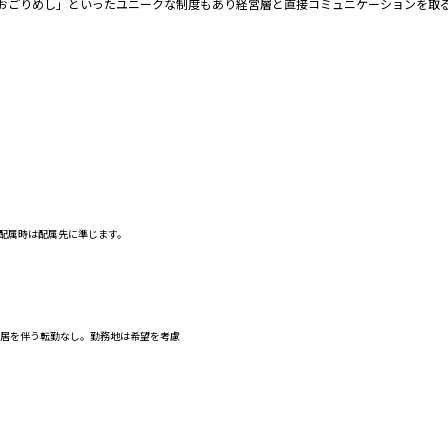
のおごりめし」といったユニークな制度もあり経営層と直接コミュニケーションを取
配属時は配属先に準じます。
転居を伴う転勤なし。勤務地は希望を考慮