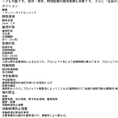
ークも可能です。 産休・育休、時短勤務の取得実績も多数です。 さらに「社長
ポジション
職種
・サーバーサイドエンジニア
開発環境
開発言語
Java、C＃
雇用形態
雇用形態
正社員
試用期間
あり（3ヶ月）
勤務形態
勤務形態
定時時間制
就業時間
9:00〜18:00
就業時間補足
上記は弊社就業規則によるものです。プロジェクト先により就業時間は異なります。プロジェクト
残業時間
固定残業時間
月20時間
予定勤務地
予定勤務地
福岡県福岡市中央区天神2-8-38協和ビル5F
勤務地補足
福岡支社※ただしプロジェクト配属先によってことなる(福岡県内でご自身の通勤可能な範囲内) 
福利厚生
保険
健康保険、労災保険、厚生年金保険、雇用保険
健康・医療
受動喫煙防止措置
受動喫煙防止措置
受動喫煙対策特記事項
主要事業所は屋内全面禁煙だが、事業所により異なる。