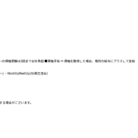
一の資格受験は2回まで会社負担 ■資格手当 ⇒ 資格を取得した場合、毎月の給与にプラスして支給
・MonthlyMeetUp(社員交流会)
する場合がございます。