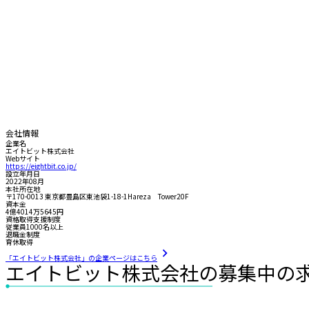
会社情報
企業名
エイトビット株式会社
Webサイト
https://eightbit.co.jp/
設立年月日
2022年08月
本社所在地
〒170-0013 東京都豊島区東池袋1-18-1Hareza Tower20F
資本金
4億4014万5645円
資格取得支援制度
従業員1000名以上
退職金制度
育休取得
「エイトビット株式会社」の企業ページはこちら
エイトビット株式会社の募集中の