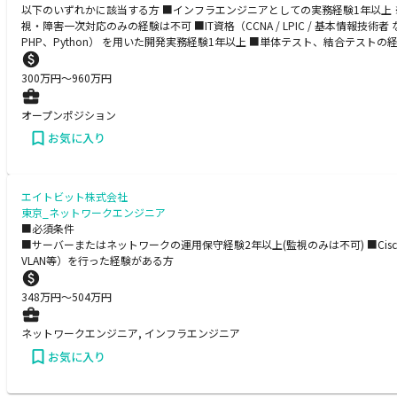
以下のいずれかに該当する方 ■インフラエンジニアとしての実務経験1年以上
視・障害一次対応のみの経験は不可 ■IT資格（CCNA / LPIC / 基本情報
PHP、Python） を用いた開発実務経験1年以上 ■単体テスト、結合テストの
300
万円〜
960
万円
オープンポジション
お気に入り
エイトビット株式会社
東京_ネットワークエンジニア
■必須条件
■サーバーまたはネットワークの運用保守経験2年以上(監視のみは不可) ■Ci
VLAN等）を行った経験がある方
348
万円〜
504
万円
ネットワークエンジニア, インフラエンジニア
お気に入り