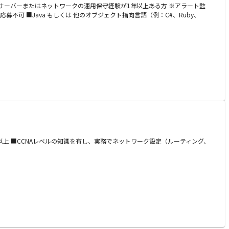
サーバーまたはネットワークの運用保守経験が1年以上ある方 ※アラート監
応募不可 ■Java もしくは 他のオブジェクト指向言語（例：C#、Ruby、
以上 ■CCNAレベルの知識を有し、実務でネットワーク設定（ルーティング、