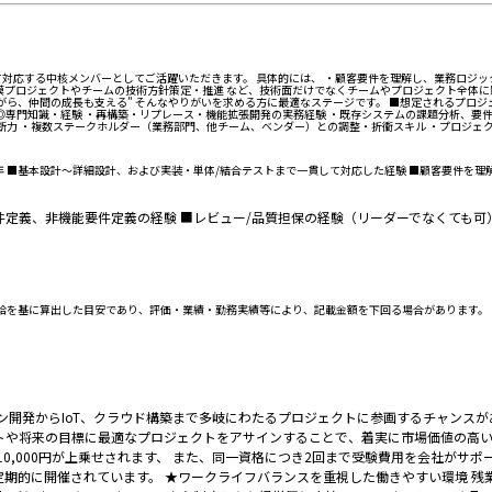
対応する中核メンバーとしてご活躍いただきます。 具体的には、 ・顧客要件を理解し、業務ロジッ
模プロジェクトやチームの技術方針策定・推進 など、技術面だけでなくチームやプロジェクト全体に
ら、仲間の成長も支える” そんなやりがいを求める方に最適なステージです。 ■想定されるプロジ
 ◎専門知識・経験 ・再構築・リプレース・機能拡張開発の実務経験 ・既存システムの課題分析、要
判断力 ・複数ステークホルダー（業務部門、他チーム、ベンダー）との調整・折衝スキル ・プロジェ
経験5年 ■基本設計〜詳細設計、および実装・単体/結合テストまで一貫して対応した経験 ■顧客要件
経験 ■業務要件定義、非機能要件定義の経験 ■レビュー/品質担保の経験（リーダーでなくても
は月給を基に算出した目安であり、評価・業績・勤務実績等により、記載金額を下回る場合があります。
ン開発からIoT、クラウド構築まで多岐にわたるプロジェクトに参画するチャンス
トや将来の目標に最適なプロジェクトをアサインすることで、着実に市場価値の高い
給与に10,000円が上乗せされます、 また、同一資格につき2回まで受験費用を会社
期的に開催されています。 ★ワークライフバランスを重視した働きやすい環境 残業