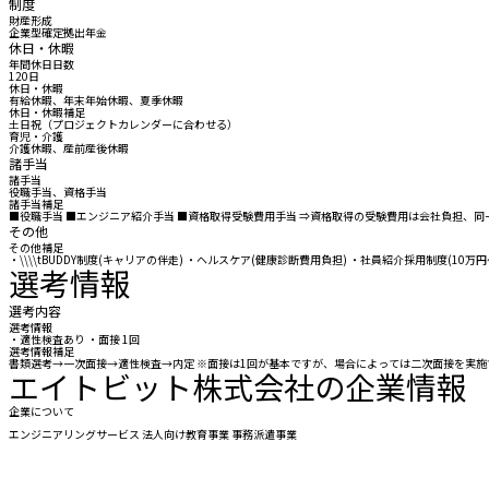
制度
財産形成
企業型確定拠出年金
休日・休暇
年間休日日数
120日
休日・休暇
有給休暇、年末年始休暇、夏季休暇
休日・休暇補足
土日祝（プロジェクトカレンダーに合わせる）
育児・介護
介護休暇、産前産後休暇
諸手当
諸手当
役職手当、資格手当
諸手当補足
■役職手当 ■エンジニア紹介手当 ■資格取得受験費用手当 ⇒資格取得の受験費用は会社負担、同
その他
その他補足
・\\\\tBUDDY制度(キャリアの伴走) ・ヘルスケア(健康診断費用負担) ・社員紹介採用制度(10万円～) 
選考情報
選考内容
選考情報
・適性検査あり ・面接 1回
選考情報補足
書類選考→一次面接→適性検査→内定 ※面接は1回が基本ですが、場合によっては二次面接を実施
エイトビット株式会社の企業情報
企業について
エンジニアリングサービス 法人向け教育事業 事務派遣事業