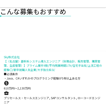
こんな募集もおすすめ
Sky株式会社
【〈名古屋〉基幹系システム導入エンジニア（財務会計、販売管理、購買管
理、生産管理）】プライム案件9割/平均残業時間17h/住宅手当有/上流工程の
経験〇/新卒就職人気企業/大手独立系SI/
■必須条件
・Java、C#いずれかのプログラミング経験が5年以上ある方
610
万円〜
2,130
万円
プリセールス・セールスエンジニア, SAPコンサルタント, ローコードエンジ
ニア