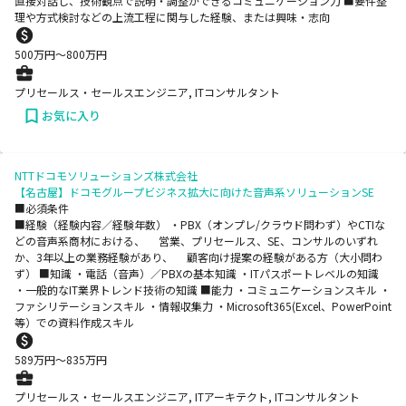
直接対話し、技術観点で説明・調整ができるコミュニケーション力 ■要件整
理や方式検討などの上流工程に関与した経験、または興味・志向
500
万円〜
800
万円
プリセールス・セールスエンジニア, ITコンサルタント
お気に入り
NTTドコモソリューションズ株式会社
【名古屋】ドコモグループビジネス拡大に向けた音声系ソリューションSE
■必須条件
■経験（経験内容／経験年数） ・PBX（オンプレ/クラウド問わず）やCTIな
どの音声系商材における、 営業、プリセールス、SE、コンサルのいずれ
か、3年以上の業務経験があり、 顧客向け提案の経験がある方（大小問わ
ず） ■知識 ・電話（音声）／PBXの基本知識 ・ITパスポートレベルの知識
・一般的なIT業界トレンド技術の知識 ■能力 ・コミュニケーションスキル ・
ファシリテーションスキル ・情報収集力 ・Microsoft365(Excel、PowerPoint
等）での資料作成スキル
589
万円〜
835
万円
プリセールス・セールスエンジニア, ITアーキテクト, ITコンサルタント