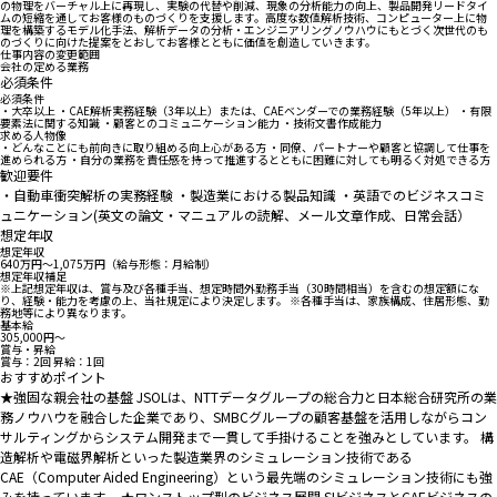
の物理をバーチャル上に再現し、実験の代替や削減、現象の分析能力の向上、製品開発リードタイ
ムの短縮を通してお客様のものづくりを支援します。高度な数値解析技術、コンピューター上に物
理を構築するモデル化手法、解析データの分析・エンジニアリングノウハウにもとづく次世代のも
のづくりに向けた提案をとおしてお客様とともに価値を創造していきます。
仕事内容の変更範囲
会社の定める業務
必須条件
必須条件
・大卒以上 ・CAE解析実務経験（3年以上）または、CAEベンダーでの業務経験（5年以上） ・有限
要素法に関する知識 ・顧客とのコミュニケーション能力 ・技術文書作成能力
求める人物像
・どんなことにも前向きに取り組める向上心がある方 ・同僚、パートナーや顧客と協調して仕事を
進められる方 ・自分の業務を責任感を持って推進するとともに困難に対しても明るく対処できる方
歓迎要件
・自動車衝突解析の実務経験 ・製造業における製品知識 ・英語でのビジネスコミ
ュニケーション(英文の論文・マニュアルの読解、メール文章作成、日常会話）
想定年収
想定年収
640万円〜1,075万円（給与形態：月給制）
想定年収補足
※上記想定年収は、賞与及び各種手当、想定時間外勤務手当（30時間相当）を含むの想定額にな
り、経験・能力を考慮の上、当社規定により決定します。 ※各種手当は、家族構成、住居形態、勤
務地等により異なります。
基本給
305,000円〜
賞与・昇給
賞与：2回 昇給：1回
おすすめポイント
★強固な親会社の基盤 JSOLは、NTTデータグループの総合力と日本総合研究所の業
務ノウハウを融合した企業であり、SMBCグループの顧客基盤を活用しながらコン
サルティングからシステム開発まで一貫して手掛けることを強みとしています。 構
造解析や電磁界解析といった製造業界のシミュレーション技術である
CAE（Computer Aided Engineering）という最先端のシミュレーション技術にも強
みを持っています。 ★ワンストップ型のビジネス展開 SIビジネスとCAEビジネスの