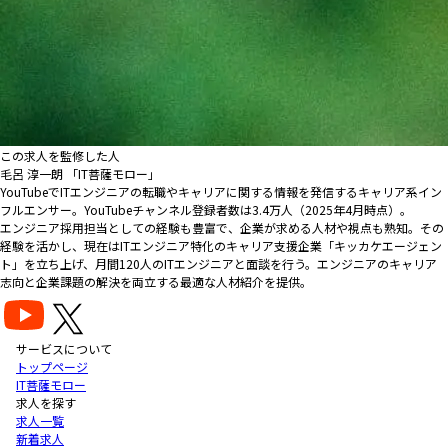
この求人を監修した人
毛呂 淳一朗 「IT菩薩モロー」
YouTubeでITエンジニアの転職やキャリアに関する情報を発信するキャリア系イン
フルエンサー。YouTubeチャンネル登録者数は3.4万人（2025年4月時点）。
エンジニア採用担当としての経験も豊富で、企業が求める人材や視点も熟知。その
経験を活かし、現在はITエンジニア特化のキャリア支援企業「キッカケエージェン
ト」を立ち上げ、月間120人のITエンジニアと面談を行う。エンジニアのキャリア
志向と企業課題の解決を両立する最適な人材紹介を提供。
サービスについて
トップページ
IT菩薩モロー
求人を探す
求人一覧
新着求人