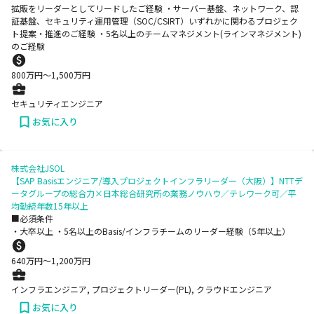
拡販をリーダーとしてリードしたご経験 ・サーバー基盤、ネットワーク、認
証基盤、セキュリティ運用管理（SOC/CSIRT）いずれかに関わるプロジェク
ト提案・推進のご経験 ・5名以上のチームマネジメント(ラインマネジメント)
のご経験
800
万円〜
1,500
万円
セキュリティエンジニア
お気に入り
株式会社JSOL
【SAP Basisエンジニア/導入プロジェクトインフラリーダー（大阪）】NTTデ
ータグループの総合力×日本総合研究所の業務ノウハウ／テレワーク可／平
均勤続年数15年以上
■必須条件
・大卒以上 ・5名以上のBasis/インフラチームのリーダー経験（5年以上）
640
万円〜
1,200
万円
インフラエンジニア, プロジェクトリーダー(PL), クラウドエンジニア
お気に入り