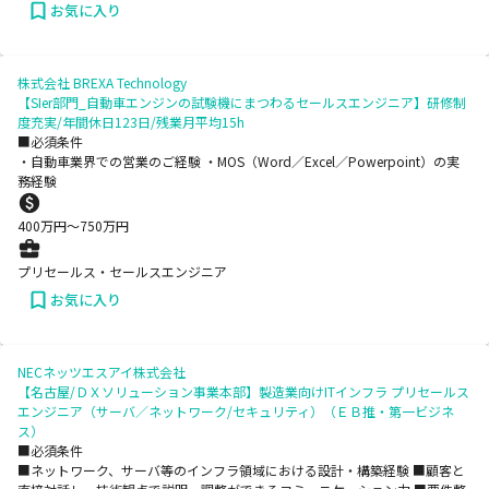
お気に入り
株式会社 BREXA Technology
【SIer部門_自動車エンジンの試験機にまつわるセールスエンジニア】研修制
度充実/年間休日123日/残業月平均15h
■必須条件
・自動車業界での営業のご経験 ・MOS（Word／Excel／Powerpoint）の実
務経験
400
万円〜
750
万円
プリセールス・セールスエンジニア
お気に入り
NECネッツエスアイ株式会社
【名古屋/ＤＸソリューション事業本部】製造業向けITインフラ プリセールス
エンジニア（サーバ／ネットワーク/セキュリティ）（ＥＢ推・第一ビジネ
ス）
■必須条件
■ネットワーク、サーバ等のインフラ領域における設計・構築経験 ■顧客と