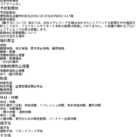
就業時間補足
コアタイムなし
予定勤務地
予定勤務地
愛知県名古屋市中区丸の内2-18-25丸の内KSビル17階
勤務地補足
【働き方について】 当社では、出社とテレワークを組み合わせたハイブリッドな勤務を全社推奨方
針としており、フルリモートやリモート主体の勤務は実施しておりません。 ※部署や携わるプロジ
ェクトによって比率は変動します。
勤務地の変更範囲について
会社の定める場所
福利厚生
保険
健康保険、労災保険、厚生年金保険、雇用保険
健康・医療
受動喫煙防止措置
健康・医療補足
・社内診療所
受動喫煙防止措置
受動喫煙防止措置
あり（屋内禁煙）
制度
財産形成
財形貯蓄、企業型確定拠出年金
職場環境
研修制度
休日・休暇
休日・休暇
完全週休二日制、有給休暇、リフレッシュ休暇、年末年始休暇、慶弔休暇
休日・休暇補足
・積立休暇 ・連続休暇
育児・介護
介護休暇、育児のための時短勤務、パートナー出産休暇
諸手当
諸手当
通勤手当、リモートワーク手当
その他