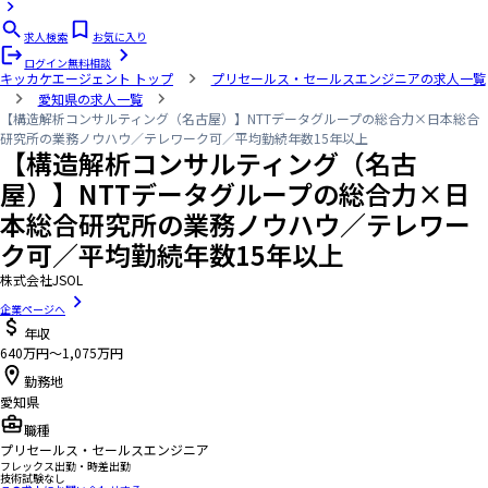
求人検索
お気に入り
ログイン
無料相談
キッカケエージェント
トップ
プリセールス・セールスエンジニアの求人一覧
愛知県の求人一覧
【構造解析コンサルティング（名古屋）】NTTデータグループの総合力×日本総合
研究所の業務ノウハウ／テレワーク可／平均勤続年数15年以上
【構造解析コンサルティング（名古
屋）】NTTデータグループの総合力×日
本総合研究所の業務ノウハウ／テレワー
ク可／平均勤続年数15年以上
株式会社JSOL
企業ページへ
年収
640万円〜1,075万円
勤務地
愛知県
職種
プリセールス・セールスエンジニア
フレックス出勤・時差出勤
技術試験なし