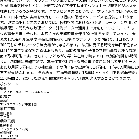
2つの事業領域をもとに、上流工程から下流工程までワンストップ型でビジネスを
推進しているのが特徴です。 まずSIビジネスにおいては、プライムでのERP導入に
おいて日本有数の実績を保有しており幅広い領域でSIサービスを提供しておりま
す。 次にCAEビジネスにおいては、仮想空間における3Dシミュレーションを用いた
製品設計・開発から数理データ・計測データの活用まで対応しています。 これら二
つの事業を掛け合わせ、お客さまの業務変革を伴うDX推進を支援しています。 ★
充実した福利厚生制度 事由に関係なく自宅でのテレワークが可能で、1日あたり
200円ものテレワーク手当支給が付与されます。 私用に充てる時間を半日単位また
は1時間単位で確保できる休暇もあり、家族の看病や子供の学校行事など様々な場
面で取得可能です。 さらに、子どもが小学3年生終了時まで1日の勤務時間を6時間
または7時間に短縮可能で、延長保育を利用する際の追加費用に対して子ども一人
あたり月額５万円までの補助金、その他子供の出産時に10万円、子供の入園時に10
万円が支給されます。 その結果、平均勤続年数が15年以上と長く月平均残業時間も
11.6時間と、安定した環境で長期的なキャリア形成を実現することができます。
ポジション
職種
・プリセールス・セールスエンジニア
配属先
部署名
エンジニアリング事業本部
雇用形態
雇用形態
正社員
勤務形態
勤務形態
フレックスタイム制
就業時間
9:00〜17:30