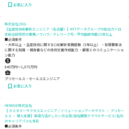
お気に入り
株式会社JSOL
【生産技術系解析エンジニア（名古屋）】NTTデータグループの総合力×日
本総合研究所の業務ノウハウ／テレワーク可／平均勤続年数15年以上
■必須条件
・大卒以上 ・生産技術に関するCAE解析実務経験（5年以上） ・有限要素法
に関する知識 ・報告書などの技術文書作成能力 ・顧客とのコミュニケーショ
ン能力
640
万円〜
1,075
万円
プリセールス・セールスエンジニア
お気に入り
HENNGE株式会社
【 カスタマーサクセスエンジニア / ソリューションアーキテクト ・ プリセー
ルス ・ 導入支援】英語力活かしたい方必見/自社開発クラウドサービス/社内
のキャリアパスも多彩
■必須条件