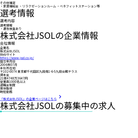
その他補足
・家賃補給金 ・リラクゼーションルーム ・ベネフィットステーション等
選考情報
選考内容
選考情報
・適性検査あり
株式会社JSOLの企業情報
会社情報
企業名
株式会社JSOL
Webサイト
https://www.jsol.co.jp/
設立年月日
2006年07月
本社所在地
〒102-0074 東京都千代田区九段南1-6-5九段会館テラス
資本金
21億4748万3647円
従業員1000名以上
退職金制度
育休取得
時短勤務
「株式会社JSOL」の企業ページはこちら
株式会社JSOLの募集中の求人