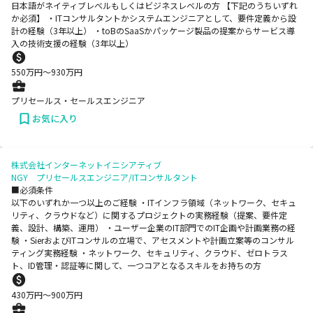
日本語がネイティブレベルもしくはビジネスレベルの方 【下記のうちいずれ
か必須】 ・ITコンサルタントかシステムエンジニアとして、要件定義から設
計の経験（3年以上） ・toBのSaaSかパッケージ製品の提案からサービス導
入の技術支援の経験（3年以上）
550
万円〜
930
万円
プリセールス・セールスエンジニア
お気に入り
株式会社インターネットイニシアティブ
NGY プリセールスエンジニア/ITコンサルタント
■必須条件
以下のいずれか一つ以上のご経験 ・ITインフラ領域（ネットワーク、セキュ
リティ、クラウドなど）に関するプロジェクトの実務経験（提案、要件定
義、設計、構築、運用） ・ユーザー企業のIT部門でのIT企画や計画業務の経
験 ・SierおよびITコンサルの立場で、アセスメントや計画立案等のコンサル
ティング実務経験 ・ネットワーク、セキュリティ、クラウド、ゼロトラス
ト、ID管理・認証等に関して、一つコアとなるスキルをお持ちの方
430
万円〜
900
万円