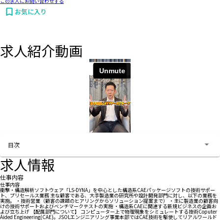
この求人にお問い合わせする
お気に入り
求人紹介動画
お問い合わせする
目次
求人情報
仕事内容
仕事内容
衝撃・構造解析ソフトウェア「LS-DYNA」を中心とした構造系CAEパッケージソフトの技術サポー
ト、プリセールス業務 主な顧客である、大手製造業の研究所や設計開発部門に対し、以下の業務を
実施。 ・技術営業（顧客の課題のヒアリングからソリューション提案まで） ・主に製造業の顧客向
けの技術サポートおよびベンチマークテストの実施 ・構造系CAEに関連する新規ビジネスの企画お
よび立ち上げ 【配属部門について】 コンピューター上で物理現象をシミュレートする技術Coputer
Aided Engineering(CAE)。JSOLエンジニアリング事業本部ではCAE技術を駆使してリアルワールド