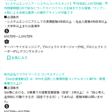
【システムエンジニア・システムコンサルタント】平均年収1,100万円超／平
均残業時間22hで給与とワークライフバランスを両立できる環境／ワンプー
ル制による多様な業界への案件アサインが可能です
■必須条件
・システムエンジニアとしての実務経験4年目以上 ・社会人経験4年目年以上
・大学卒以上または高専卒
600
万円〜
2,000
万円
サーバーサイドエンジニア, プロジェクトマネージャー(PM), プロジェクトリ
ーダー(PL), ITコンサルタント
お気に入り
株式会社クラウドワークス コンサルティング
【SIer出身者歓迎】AI・RPAを活用した業務改善コンサルタント兼PM／新規
事業立ち上げ
■必須条件
SIer等における、SI事業での提案営業経験（目安：3年以上） ※「自ら考え、
主体的に行動できる方（自走できる方）」であれば、経験年数は問いませ
ん。
600
万円〜
800
万円