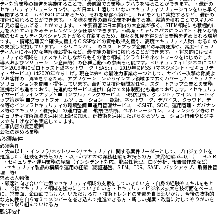
ティ対策業務の推進を実施することで、最前線での業務ノウハウを得ることができます。 ・最新の
セキュリティソリューションや、まだ日本に上陸していないセキュリティソリューションをいち早く
展開するスキームがJSOLにはあるため、それを顧客へ紹介し、PoCをともに実施するなど、最新の
技術に触れることができます。 ・多様な業界の顧客企業を担当する為、実績を積むことでスキルや
知見の幅を広げることができます。 ・主要顧客は日本国内の大企業が多く、STEM領域にも積極的に
力を入れているためチャレンジングな仕事ができます。 <環境・キャリアパスについて> ・様々な領
域のセキュリティスペシャリストが多く在籍するため、様々な知見を得ながら業務を進められる環境
です。 ・情報処理安全確保支援士やCISSPなどの資格取得支援や、高度セキュリティ人財になるため
の支援も実施しています。 ・シリコンバレーのスタートアップ企業との早期連携や、高度セキュリ
ティ人財に不可欠な学習機会提供など、最先端の技術に触れることができます。 ・将来的にはセキ
ュリティの領域をコアスキルとしながらもその他の領域（クラウドやネットワークをはじめとした
導入およびソリューション企画等）の各種活動への参画も可能です。 <セキュリティビジネスについ
て> 2019年にゼロトラスト型ネットワーク「SASE」、2019年にMSS（マネジメント・セキュリテ
ィ・サービス）は2020年立ち上げ。現在は会社の最注力事業の一つとして、サイバー攻撃の脅威よ
りお客様のIT資産を守るため、アプリケーションからインフラ領域まで広くカバーしたセキュリティ
ソリューションを開発・提供しています。直近では技術顧問就任や、スタートアップ企業との業務
連携なども進めており、先進的なサービス提供に向けての体制強化も進めております。 <セキュリテ
ィサービスラインナップ> ■コンサルティングサービス -現状分析、グランドデザイン、ロードマ
ップ策定等 ■プラットフォームソリューション -認証、ネットワーク、デバイス、クラウド、デー
タ等のインフラセキュリティの環境整備 ■運用管理サービス -CSIRT、SOC、運用管理・ガバナン
ス等のセキュリティ維持向上の運用管理 -脆弱性診断、ペネトレーション、フォレンジック等のセ
キュリティ技術領域の活用 ※上記に加え、新技術を活用したさらなるソリューション開発やビジネ
ス立ち上げなども実施しています。
仕事内容の変更範囲
会社の定める業務
必須条件
必須条件
・大卒以上 ・インフラ/ネットワーク/セキュリティに関する案件リーダーとして、プロジェクトを
推進したご経験をお持ちの方 ・以下いずれかの業務経験をお持ちの方（実務経験5年以上） -CSIR
T・セキュリティ運用業務の経験（インシデント対応、脆弱性管理、ログ分析、報告書作成など）
-セキュリティ製品の構築や運用の経験（認証基盤、SIEM、EDR、SASE、バックアップ、脆弱性管
理 等）
求める人物像
・顧客と向き合い伴走型でセキリュティ領域の支援をしていきたい方 ・自身の経験やスキルをもと
に、今後セキュリティ領域を強みにしていきたい方 ・セキュリティビジネス拡大を技術面をベース
に、営業面、企画面でもけん引いただける方 ・技術トレンドの変遷を自ら追いかけ、今後の技術的
な方向性を自ら考えてメンバーを巻き込んで推進できる方 ・新しい提案・改善に対してやりがいを
持って取り組んでいける方
歓迎要件