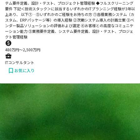
テム要件定義、設計・テスト、プロジェクト管理経験 ◆フルスクリーニング
要件 下記＜技術スタック＞に該当するいずれかのITプランニング経験が3年以
上あり、 以下①‐⑤いずれかのご経験をお持ちの方 ①各種業務システム（カ
スタム、ERPパッケージ等）の導入経験 ②次期システム導入の計画立案 ③ベ
ンダー製品ソリューションの評価および選定 ④お客様との高度なコミュニケ
ーション能力 ⑤業務要件定義、システム要件定義、設計・テスト、プロジェ
クト管理経験
480
万円〜
2,500
万円
ITコンサルタント
お気に入り