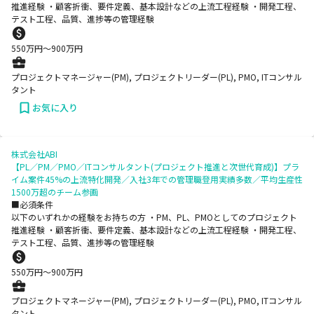
推進経験 ・顧客折衝、要件定義、基本設計などの上流工程経験 ・開発工程、
テスト工程、品質、進捗等の管理経験
550
万円〜
900
万円
プロジェクトマネージャー(PM), プロジェクトリーダー(PL), PMO, ITコンサル
タント
お気に入り
株式会社ABI
【PL／PM／PMO／ITコンサルタント(プロジェクト推進と次世代育成)】プラ
イム案件45%の上流特化開発／入社3年での管理職登用実績多数／平均生産性
1500万超のチーム参画
■必須条件
以下のいずれかの経験をお持ちの方 ・PM、PL、PMOとしてのプロジェクト
推進経験 ・顧客折衝、要件定義、基本設計などの上流工程経験 ・開発工程、
テスト工程、品質、進捗等の管理経験
550
万円〜
900
万円
プロジェクトマネージャー(PM), プロジェクトリーダー(PL), PMO, ITコンサル
タント