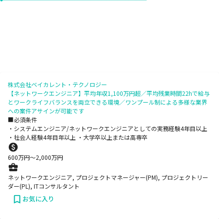
株式会社ベイカレント・テクノロジー
【ネットワークエンジニア】平均年収1,100万円超／平均残業時間22hで給与
とワークライフバランスを両立できる環境／ワンプール制による多様な業界
への案件アサインが可能です
■必須条件
・システムエンジニア/ネットワークエンジニアとしての実務経験4年目以上
・社会人経験4年目年以上 ・大学卒以上または高専卒
600
万円〜
2,000
万円
ネットワークエンジニア, プロジェクトマネージャー(PM), プロジェクトリー
ダー(PL), ITコンサルタント
お気に入り