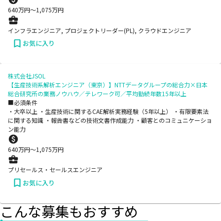
640
万円〜
1,075
万円
インフラエンジニア, プロジェクトリーダー(PL), クラウドエンジニア
お気に入り
株式会社JSOL
【生産技術系解析エンジニア（東京）】NTTデータグループの総合力×日本
総合研究所の業務ノウハウ／テレワーク可／平均勤続年数15年以上
■必須条件
・大卒以上 ・生産技術に関するCAE解析実務経験（5年以上） ・有限要素法
に関する知識 ・報告書などの技術文書作成能力 ・顧客とのコミュニケーショ
ン能力
640
万円〜
1,075
万円
プリセールス・セールスエンジニア
お気に入り
こんな募集もおすすめ