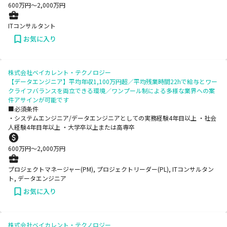
600
万円〜
2,000
万円
ITコンサルタント
お気に入り
株式会社ベイカレント・テクノロジー
【データエンジニア】平均年収1,100万円超／平均残業時間22hで給与とワー
クライフバランスを両立できる環境／ワンプール制による多様な業界への案
件アサインが可能です
■必須条件
・システムエンジニア/データエンジニアとしての実務経験4年目以上 ・社会
人経験4年目年以上 ・大学卒以上または高専卒
600
万円〜
2,000
万円
プロジェクトマネージャー(PM), プロジェクトリーダー(PL), ITコンサルタン
ト, データエンジニア
お気に入り
株式会社ベイカレント・テクノロジー