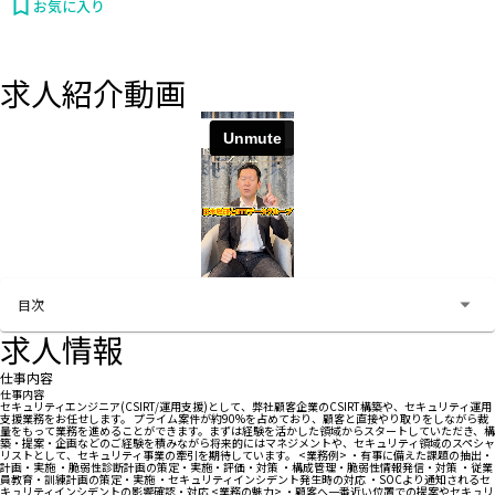
お気に入り
求人紹介動画
お問い合わせする
目次
求人情報
仕事内容
仕事内容
セキュリティエンジニア(CSIRT/運用支援)として、弊社顧客企業のCSIRT構築や、セキュリティ運用
支援業務をお任せします。 プライム案件が約90%を占めており、顧客と直接やり取りをしながら裁
量をもって業務を進めることができます。まずは経験を活かした領域からスタートしていただき、構
築・提案・企画などのご経験を積みながら将来的にはマネジメントや、セキュリティ領域のスペシャ
リストとして、セキュリティ事業の牽引を期待しています。 <業務例> ・有事に備えた課題の抽出・
計画・実施 ・脆弱性診断計画の策定・実施・評価・対策 ・構成管理・脆弱性情報発信・対策 ・従業
員教育・訓練計画の策定・実施 ・セキュリティインシデント発生時の対応 ・SOCより通知されるセ
キュリティインシデントの影響確認・対応 <業務の魅力> ・顧客へ一番近い位置での提案やセキュリ