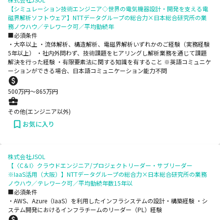
【シミュレーション技術エンジニア◇世界の電気機器設計・開発を支える電
磁界解析ソフトウェア】NTTデータグループの総合力×日本総合研究所の業
務ノウハウ／テレワーク可／平均勤続年
■必須条件
・大卒以上 ・流体解析、構造解析、電磁界解析いずれかのご経験（実務経験
5年以上） ・社内外問わず、技術課題をヒアリングし解析業務を通じて課題
解決を行った経験 ・有限要素法に関する知識を有すること ※英語コミュニケ
ーションができる場合、日本語コミュニケーション能力不問
500
万円〜
865
万円
その他(エンジニア以外)
お気に入り
株式会社JSOL
【〈C＆I〉クラウドエンジニア/プロジェクトリーダー・サブリーダー
※IaaS活用（大阪）】NTTデータグループの総合力×日本総合研究所の業務
ノウハウ／テレワーク可／平均勤続年数15年以
■必須条件
・AWS、Azure（IaaS）を利用したインフラシステムの設計・構築経験 ・シ
ステム開発におけるインフラチームのリーダー（PL）経験