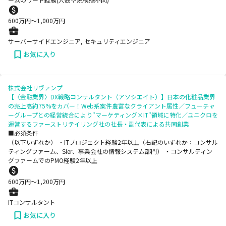
600
万円〜
1,000
万円
サーバーサイドエンジニア, セキュリティエンジニア
お気に入り
株式会社リヴァンプ
【〈金融業界〉DX戦略コンサルタント（アソシエイト）】日本の化粧品業界
の売上高約75%をカバー！Web系案件豊富なクライアント属性／フューチャ
ーグループとの経営統合により"マーケティング×IT"領域に特化／ユニクロを
運営するファーストリテイリング社の社長・副代表による共同創業
■必須条件
（以下いずれか） ・ITプロジェクト経験2年以上（右記のいずれか：コンサル
ティングファーム、SIer、事業会社の情報システム部門） ・コンサルティン
グファームでのPMO経験2年以上
600
万円〜
1,200
万円
ITコンサルタント
お気に入り