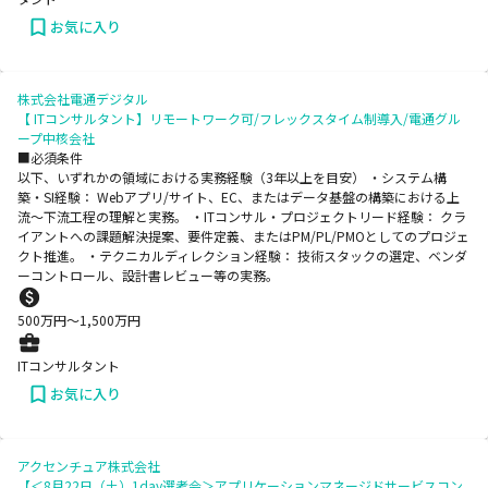
お気に入り
株式会社電通デジタル
【 ITコンサルタント】リモートワーク可/フレックスタイム制導入/電通グル
ープ中核会社
■必須条件
以下、いずれかの領域における実務経験（3年以上を目安） ・システム構
築・SI経験： Webアプリ/サイト、EC、またはデータ基盤の構築における上
流〜下流工程の理解と実務。 ・ITコンサル・プロジェクトリード経験： クラ
イアントへの課題解決提案、要件定義、またはPM/PL/PMOとしてのプロジェ
クト推進。 ・テクニカルディレクション経験： 技術スタックの選定、ベンダ
ーコントロール、設計書レビュー等の実務。
500
万円〜
1,500
万円
ITコンサルタント
お気に入り
アクセンチュア株式会社
【＜8月22日（土）1day選考会＞アプリケーションマネージドサービスコン