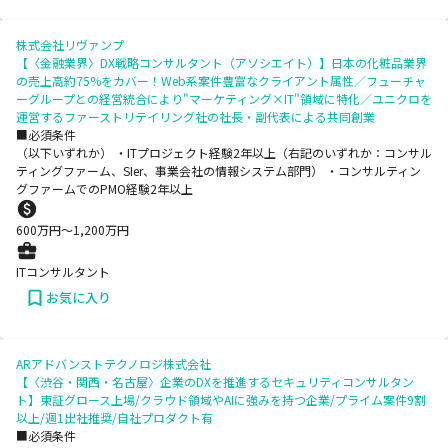
株式会社リヴァンプ
【〈金融業界〉DX戦略コンサルタント（アソシエイト）】日本の化粧品業界
の売上高約75%をカバー！Web系案件豊富なクライアント属性／フューチャ
ーグループとの経営統合により"マーケティング×IT"領域に特化／ユニクロを
運営するファーストリテイリング社の社長・副代表による共同創業
■必須条件
（以下いずれか） ・ITプロジェクト経験2年以上（右記のいずれか：コンサル
ティングファーム、SIer、事業会社の情報システム部門） ・コンサルティン
グファームでのPMO経験2年以上
600
万円〜
1,200
万円
ITコンサルタント
お気に入り
ARアドバンストテクノロジ株式会社
【〈渋谷・関西・名古屋〉企業のDXを推進するセキュリティコンサルタン
ト】東証グロース上場/クラウド領域やAIに強みを持つ企業/プライム案件9割
以上/週1出社推奨/自社プロダクト有
■必須条件