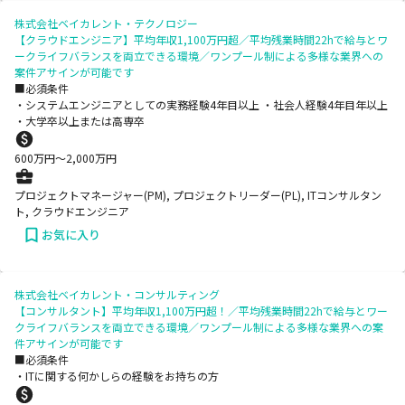
株式会社ベイカレント・テクノロジー
【クラウドエンジニア】平均年収1,100万円超／平均残業時間22hで給与とワ
ークライフバランスを両立できる環境／ワンプール制による多様な業界への
案件アサインが可能です
■必須条件
・システムエンジニアとしての実務経験4年目以上 ・社会人経験4年目年以上
・大学卒以上または高専卒
600
万円〜
2,000
万円
プロジェクトマネージャー(PM), プロジェクトリーダー(PL), ITコンサルタン
ト, クラウドエンジニア
お気に入り
株式会社ベイカレント・コンサルティング
【コンサルタント】平均年収1,100万円超！／平均残業時間22hで給与とワー
クライフバランスを両立できる環境／ワンプール制による多様な業界への案
件アサインが可能です
■必須条件
・ITに関する何かしらの経験をお持ちの方