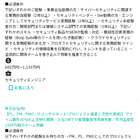
■必須条件
下記いずれかのご経験 ・事業会社勤務の方：サイバーセキュリティに関連す
る業務担当経験（2年以上） ・セキュリティベンダー・Sier勤務の方：エンジ
ニアとしてセキュリティサービス実務経験（2年以上） ・セキュリティ未経験
者の方：開発部門または情報システム部門での実務経験（3年以上） 下記い
ずれかのスキル ・セキュリティ製品やSIEMの監視・対応 ・脆弱性診断実務の
経験（Burp Suite等のツールを用いた手動診断） ・クラウドセキュリティに
関する実務経験のある方 ・プロダクトセキュリティに関する実務経験 マイン
ド ・セキュリティの情報収集を日常的に行い、トレンドを追っていること ・
主体的に関係チームを巻き込んで物事を推進できること
600
万円〜
1,150
万円
セキュリティエンジニア
お気に入り
株式会社ABI
【PL／PM／PMO／ITコンサルタント(プロジェクト推進と次世代育成)】プラ
イム案件45%の上流特化開発／入社3年での管理職登用実績多数／平均生産性
1500万超のチーム参画
■必須条件
以下のいずれかの経験をお持ちの方 ・PM、PL、PMOとしてのプロジェクト