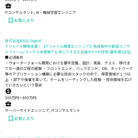
ITコンサルタント, AI・機械学習エンジニア
お気に入り
株式会社MSOL Digital
アジャイル開発支援！【アジャイル開発エンジニア】急成長中の新設コンサ
ルファーム/コンサル未経験でも安心できる入社後の3つの研修/基本週2出社
■必須条件
・ウォーターフォール開発における要件定義、設計、実装、テスト、移行ま
での一連の工程の経験 ・フロントエンド、バックエンド、DB、ネットワーク
等のアプリケーション構築に必要な技術スタックの中で、得意領域が１つ以
上 ・部下や後輩を率いて、チームをリーディングした経験 ・技術領域を広げ
ていきたいという意欲
500
万円〜
800
万円
サーバーサイドエンジニア, ITコンサルタント
お気に入り