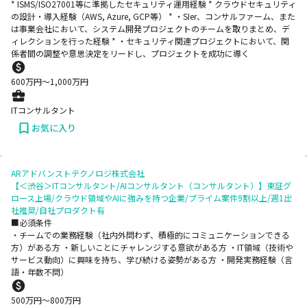
* ISMS/ISO27001等に準拠したセキュリティ運用経験 * クラウドセキュリティ
の設計・導入経験（AWS, Azure, GCP等） * ・SIer、コンサルファーム、また
は事業会社において、システム開発プロジェクトのチームを取りまとめ、デ
ィレクションを行った経験 * ・セキュリティ関連プロジェクトにおいて、関
係者間の調整や意思決定をリードし、プロジェクトを成功に導く
600
万円〜
1,000
万円
ITコンサルタント
お気に入り
ARアドバンストテクノロジ株式会社
【＜渋谷＞ITコンサルタント/AIコンサルタント（コンサルタント）】東証グ
ロース上場/クラウド領域やAIに強みを持つ企業/プライム案件9割以上/週1出
社推奨/自社プロダクト有
■必須条件
・チームでの業務経験（社内外問わず、積極的にコミュニケーションできる
方）がある方 ・新しいことにチャレンジする意欲がある方 ・IT領域（技術や
サービス動向）に興味を持ち、学び続ける姿勢がある方 ・開発実務経験（言
語・年数不問）
500
万円〜
800
万円