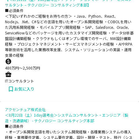
サルタント – テクノロジー コンサルティング本部】
■必須条件
＜下記いずれかのご経験をお持ちの方＞ ・Java、Python、React、
Node.js、.Net、C#などの言語を用いたオープン系開発経験 ・COBOLを用い
た汎用系開発経験 ・モバイルアプリ開発経験 ・SAP、Salesforce、Oracle、
ServiceNowなどのパッケージを用いたカスタマイズ開発経験 ・データ分析基
盤設計構築経験 ・クラウドもしくはオンプレ環境でのサーバ、NW設計構築
経験 ・プロジェクトマネジメント・サービスマネジメントの経験 ・AIやRPA
等新技術を活用した業務改革支援、システム・ソリューションの実装・運用
支援の経験
480
万円〜
2,500
万円
ITコンサルタント
お気に入り
アクセンチュア株式会社
＜8月22日（土）1day選考会＞システムコンサルタント・エンジニア（製
造・流通領域） - テクノロジー コンサルティング本部
■必須条件
・オープン系開発言語を用いたシステム開発経験・各種業務システムの導入
経験 ・業務要件定義、システム要件定義、設計・開発・テスト、移行（シス