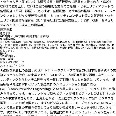
・セキュリティ領域における顧客提案・顧客折衝のご経験をお持ちの方 ・SOCや
CSIRTの立ち上げ、CSIRT全般の運用管理業務のご経験 ・セキュリティアラートの
各種調査（原因、影響）、対応検討、各種調整、対策実施の経験 ・ペネトレーショ
ンやフォレンジック業務等の経験 ・セキュリティコンテスト等の入賞経験 ・セキ
ュリティ関連資格保有者（例：情報処理安全確保支援士、CISSP、CEH、セキュリ
ティベンダー中級以上の資格等）
想定年収
想定年収
640万円〜1,200万円（給与形態：月給制）
想定年収補足
※上記想定年収は、賞与及び各種手当、想定時間外勤務手当（30時間相当）を含むの想定額にな
り、経験・能力を考慮の上、当社規定により決定します。 ※各種手当は、家族構成、住居形態、勤
務地等により異なります。 ※管理監督者の場合は、時間外勤務手当については手当を支給しないも
のとします。
基本給
305,000円〜
賞与・昇給
賞与：2回 昇給：1回
おすすめポイント
★強固な親会社の基盤 JSOLは、NTTデータグループの総合力と日本総合研究所の業
務ノウハウを融合した企業であり、SMBCグループの顧客基盤を活用しながらコン
サルティングからシステム開発まで一貫して手掛けることを強みとしています。 構
造解析や電磁界解析といった製造業界のシミュレーション技術である
CAE（Computer Aided Engineering）という最先端のシミュレーション技術にも強
みを持っています。 ★ワンストップ型のビジネス展開 SIビジネスとCAEビジネスの
2つの事業領域をもとに、上流工程から下流工程までワンストップ型でビジネスを
推進しているのが特徴です。 まずSIビジネスにおいては、プライムでのERP導入に
おいて日本有数の実績を保有しており幅広い領域でSIサービスを提供しておりま
す。 次にCAEビジネスにおいては、仮想空間における3Dシミュレーションを用いた