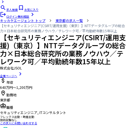
求人検索
お気に入り
ログイン
無料相談
キッカケエージェント
トップ
東京都の求人一覧
【セキュリティエンジニア(CSIRT/運用支援)（東京）】NTTデータグループの総合
力×日本総合研究所の業務ノウハウ／テレワーク可／平均勤続年数15年以上
【セキュリティエンジニア(CSIRT/運用支
援)（東京）】NTTデータグループの総合
力×日本総合研究所の業務ノウハウ／テ
レワーク可／平均勤続年数15年以上
株式会社JSOL
企業ページへ
年収
640万円〜1,200万円
勤務地
東京都
職種
セキュリティエンジニア, ITコンサルタント
フレックス出勤・時差出勤
技術試験なし
この求人にお問い合わせする