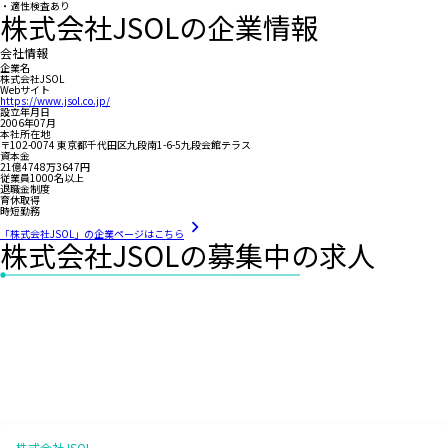
・適性検査あり
株式会社JSOLの企業情報
会社情報
企業名
株式会社JSOL
Webサイト
https://www.jsol.co.jp/
設立年月日
2006年07月
本社所在地
〒102-0074 東京都千代田区九段南1-6-5九段会館テラス
資本金
21億4748万3647円
従業員1000名以上
退職金制度
育休取得
時短勤務
「株式会社JSOL」の企業ページはこちら
株式会社JSOLの募集中の求人
株式会社JSOL