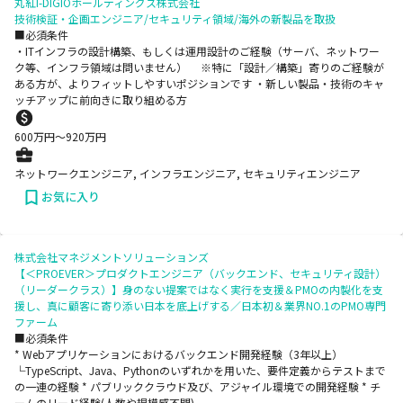
丸紅I-DIGIOホールディングス株式会社
技術検証・企画エンジニア/セキュリティ領域/海外の新製品を取扱
■必須条件
・ITインフラの設計構築、もしくは運用設計のご経験（サーバ、ネットワー
ク等、インフラ領域は問いません） ※特に「設計／構築」寄りのご経験が
ある方が、よりフィットしやすいポジションです ・新しい製品・技術のキャ
ッチアップに前向きに取り組める方
600
万円〜
920
万円
ネットワークエンジニア, インフラエンジニア, セキュリティエンジニア
お気に入り
株式会社マネジメントソリューションズ
【＜PROEVER＞プロダクトエンジニア（バックエンド、セキュリティ設計）
（リーダークラス）】身のない提案ではなく実行を支援＆PMOの内製化を支
援し、真に顧客に寄り添い日本を底上げする／日本初＆業界NO.1のPMO専門
ファーム
■必須条件
* Webアプリケーションにおけるバックエンド開発経験（3年以上）
└TypeScript、Java、Pythonのいずれかを用いた、要件定義からテストまで
の一連の経験 * パブリッククラウド及び、アジャイル環境での開発経験 * チ
ームのリード経験(人数や規模感不問)