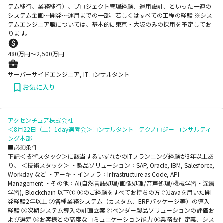
テム移行、業務移行）、プロジェクト管理経験、運用設計、といった一連の
システム企画～開発～運用までの一部、若しくはすべての工程の経験 ※シス
テムエンジニア職については、基本的に東京・大阪のみの採用を予定してお
ります。
480
万円〜
2,500
万円
サーバーサイドエンジニア, ITコンサルタント
お気に入り
アクセンチュア株式会社
＜8月22日（土）1day選考会＞コンサルタント - テクノロジー コンサルティ
ング本部
■必須条件
下記＜技術スタック＞に該当するいずれかのITプランニング経験が3年以上あ
り、 ＜技術スタック＞ ・製品ソリューション：SAP, Oracle, IBM, Salesforce,
Workday など ・アーキ・インフラ：Infrastructure as Code, API
Management ・その他：AI(自然言語処理/画像処理/音声処理/機械学習・深層
学習), Blockchain 以下①-⑥のご経験をすべてお持ちの方 ①Javaを用いた開
発経験2年以上 ②各種業務システム（カスタム、ERPパッケージ等）の導入
経験 ③次期システム導入の計画立案 ④ベンダー製品ソリューションの評価お
よび選定 ⑤お客様との高度なコミュニケーション能力 ⑥業務要件定義、シス