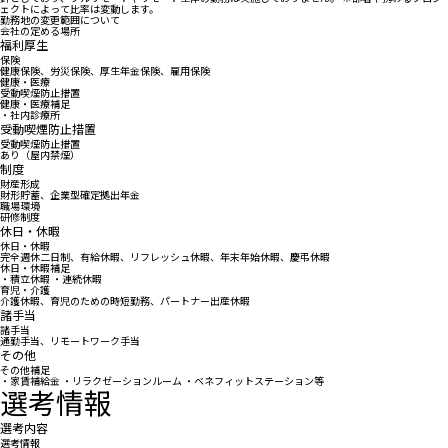
ェクトによって比率は変動します。
勤務地の変更範囲について
会社の定める場所
福利厚生
保険
健康保険、労災保険、厚生年金保険、雇用保険
健康・医療
受動喫煙防止措置
健康・医療補足
・社内診療所
受動喫煙防止措置
受動喫煙防止措置
あり（屋内禁煙）
制度
財産形成
財形貯蓄、企業型確定拠出年金
職場環境
研修制度
休日・休暇
休日・休暇
完全週休二日制、有給休暇、リフレッシュ休暇、年末年始休暇、慶弔休暇
休日・休暇補足
・積立休暇 ・連続休暇
育児・介護
介護休暇、育児のための時短勤務、パートナー出産休暇
諸手当
諸手当
通勤手当、リモートワーク手当
その他
その他補足
・家賃補給金 ・リラクゼーションルーム ・ベネフィットステーション等
選考情報
選考内容
選考情報