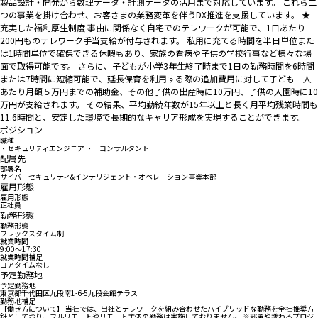
製品設計・開発から数理データ・計測データの活用まで対応しています。 これら二
つの事業を掛け合わせ、お客さまの業務変革を伴うDX推進を支援しています。 ★
充実した福利厚生制度 事由に関係なく自宅でのテレワークが可能で、1日あたり
200円ものテレワーク手当支給が付与されます。 私用に充てる時間を半日単位また
は1時間単位で確保できる休暇もあり、家族の看病や子供の学校行事など様々な場
面で取得可能です。 さらに、子どもが小学3年生終了時まで1日の勤務時間を6時間
または7時間に短縮可能で、延長保育を利用する際の追加費用に対して子ども一人
あたり月額５万円までの補助金、その他子供の出産時に10万円、子供の入園時に10
万円が支給されます。 その結果、平均勤続年数が15年以上と長く月平均残業時間も
11.6時間と、安定した環境で長期的なキャリア形成を実現することができます。
ポジション
職種
・セキュリティエンジニア ・ITコンサルタント
配属先
部署名
サイバーセキュリティ&インテリジェント・オペレーション事業本部
雇用形態
雇用形態
正社員
勤務形態
勤務形態
フレックスタイム制
就業時間
9:00〜17:30
就業時間補足
コアタイムなし
予定勤務地
予定勤務地
東京都千代田区九段南1-6-5九段会館テラス
勤務地補足
【働き方について】 当社では、出社とテレワークを組み合わせたハイブリッドな勤務を全社推奨方
針としており、フルリモートやリモート主体の勤務は実施しておりません。 ※部署や携わるプロジ