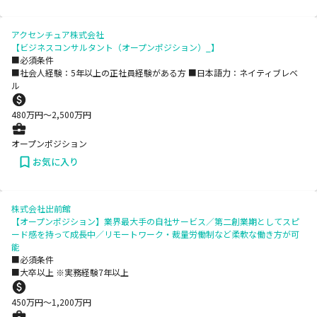
アクセンチュア株式会社
【ビジネスコンサルタント（オープンポジション）_】
■必須条件
■社会人経験：5年以上の正社員経験がある方 ■日本語力：ネイティブレベ
ル
480
万円〜
2,500
万円
オープンポジション
お気に入り
株式会社出前館
【オープンポジション】業界最大手の自社サービス／第二創業期としてスピ
ード感を持って成長中／リモートワーク・裁量労働制など柔軟な働き方が可
能
■必須条件
■大卒以上 ※実務経験7年以上
450
万円〜
1,200
万円