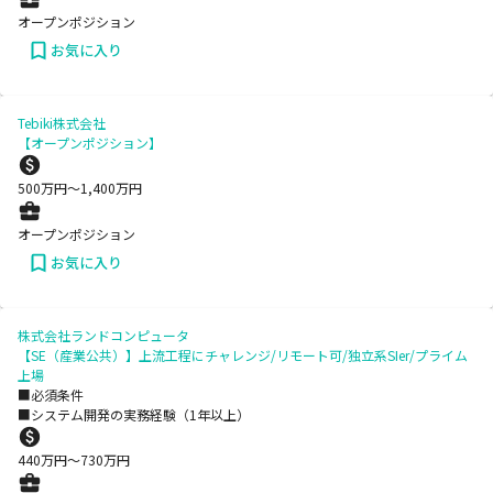
オープンポジション
お気に入り
Tebiki株式会社
【オープンポジション】
500
万円〜
1,400
万円
オープンポジション
お気に入り
株式会社ランドコンピュータ
【SE（産業公共）】上流工程にチャレンジ/リモート可/独立系SIer/プライム
上場
■必須条件
■システム開発の実務経験（1年以上）
440
万円〜
730
万円