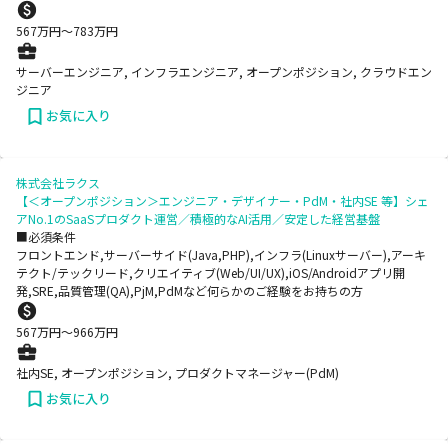
567
万円〜
783
万円
サーバーエンジニア, インフラエンジニア, オープンポジション, クラウドエン
ジニア
お気に入り
株式会社ラクス
【＜オープンポジション＞エンジニア・デザイナー・PdM・社内SE 等】シェ
アNo.1のSaaSプロダクト運営／積極的なAI活用／安定した経営基盤
■必須条件
フロントエンド,サーバーサイド(Java,PHP),インフラ(Linuxサーバー),アーキ
テクト/テックリード,クリエイティブ(Web/UI/UX),iOS/Androidアプリ開
発,SRE,品質管理(QA),PjM,PdMなど何らかのご経験をお持ちの方
567
万円〜
966
万円
社内SE, オープンポジション, プロダクトマネージャー(PdM)
お気に入り