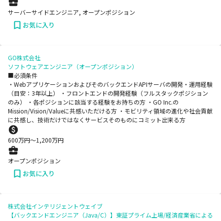
サーバーサイドエンジニア, オープンポジション
お気に入り
GO株式会社
ソフトウェアエンジニア（オープンポジション）
■必須条件
・WebアプリケーションおよびそのバックエンドAPIサーバの開発・運用経験
（目安：3年以上） ・フロントエンドの開発経験（フルスタックポジション
のみ） ・各ポジションに該当する経験をお持ちの方 ・GO Inc.の
Mission/Vision/Valueに共感いただける方 ・モビリティ領域の進化や社会貢献
に共感し、技術だけではなくサービスそのものにコミット出来る方
600
万円〜
1,200
万円
オープンポジション
お気に入り
株式会社インテリジェントウェイブ
【バックエンドエンジニア（Java/C）】東証プライム上場/経済産業省による