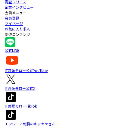
調査リリース
企業インタビュー
会員メニュー
会員登録
マイページ
お気に入り求人
関連コンテンツ
公式LINE
IT菩薩モロー公式YouTube
IT菩薩モロー公式X
IT菩薩モローTikTok
エンジニア転職のキッカケさん