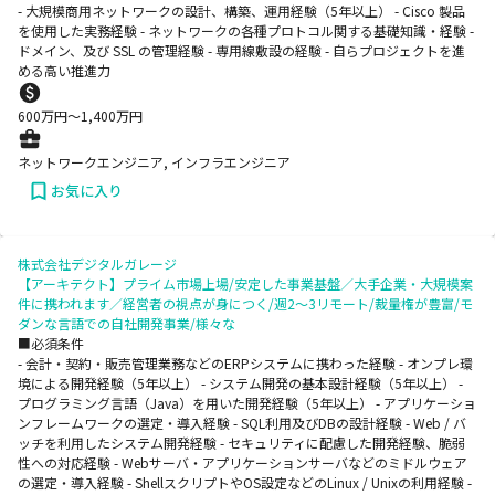
- ⼤規模商⽤ネットワークの設計、構築、運⽤経験（5年以上） - Cisco 製品
を使⽤した実務経験 - ネットワークの各種プロトコル関する基礎知識・経験 -
ドメイン、及び SSL の管理経験 - 専⽤線敷設の経験 - ⾃らプロジェクトを進
める⾼い推進⼒
600
万円〜
1,400
万円
ネットワークエンジニア, インフラエンジニア
お気に入り
株式会社デジタルガレージ
【アーキテクト】プライム市場上場/安定した事業基盤／大手企業・大規模案
件に携われます／経営者の視点が身につく/週2～3リモート/裁量権が豊富/モ
ダンな言語での自社開発事業/様々な
■必須条件
- 会計・契約・販売管理業務などのERPシステムに携わった経験 - オンプレ環
境による開発経験（5年以上） - システム開発の基本設計経験（5年以上） -
プログラミング言語（Java）を用いた開発経験（5年以上） - アプリケーショ
ンフレームワークの選定・導入経験 - SQL利用及びDBの設計経験 - Web / バ
ッチを利用したシステム開発経験 - セキュリティに配慮した開発経験、脆弱
性への対応経験 - Webサーバ・アプリケーションサーバなどのミドルウェア
の選定・導入経験 - ShellスクリプトやOS設定などのLinux / Unixの利用経験 -