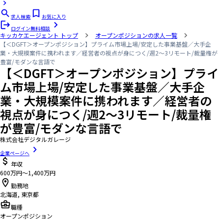
求人検索
お気に入り
ログイン
無料相談
キッカケエージェント
トップ
オープンポジションの求人一覧
【＜DGFT＞オープンポジション】プライム市場上場/安定した事業基盤／大手企
業・大規模案件に携われます／経営者の視点が身につく/週2～3リモート/裁量権が
豊富/モダンな言語で
【＜DGFT＞オープンポジション】プライ
ム市場上場/安定した事業基盤／大手企
業・大規模案件に携われます／経営者の
視点が身につく/週2～3リモート/裁量権
が豊富/モダンな言語で
株式会社デジタルガレージ
企業ページへ
年収
600万円〜1,400万円
勤務地
北海道, 東京都
職種
オープンポジション