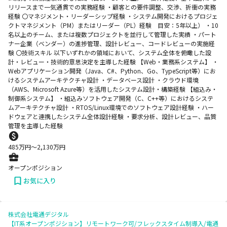
リリースまで一気通貫での実務経験 ・顧客との要件調整、交渉、折衝の実務
経験 〇マネジメント・リーダーシップ経験 ・システム開発におけるプロジェ
クトマネジメント（PM）またはリーダー（PL）経験 目安：5年以上） ・10
名以上のチーム、または複数プロジェクトを並行して管理した実績 ・パート
ナー企業（ベンダー）の進捗管理、設計レビュー、コードレビューの実施経
験 〇技術スキル 以下いずれかの領域において、システム全体を俯瞰した設
計・レビュー・技術的意思決定を主導した経験 【Web・業務系システム】 ・
Webアプリケーション開発（Java、C#、Python、Go、TypeScript等）にお
けるシステムアーキテクチャ設計 ・データベース設計 ・クラウド環境
（AWS、Microsoft Azure等）を活用したシステム設計・構築経験 【組込み・
制御系システム】 ・組込みソフトウェア開発（C、C++等）におけるシステ
ムアーキテクチャ設計 ・RTOS/Linux環境でのソフトウェア設計経験 ・ハー
ドウェアと連携したシステム全体設計経験 ・要求分析、設計レビュー、品質
管理を主導した経験
485
万円〜
2,130
万円
オープンポジション
お気に入り
株式会社電通デジタル
【IT系オープンポジション】リモートワーク可/フレックスタイム制導入/電通