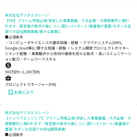
株式会社デジタルガレージ
【PM】プライム市場上場/安定した事業基盤／大手企業・大規模案件に携わ
れます／経営者の視点が身につく/週2～3リモート/裁量権が豊富/モダンな言
語での自社開発事業/様々な事業に
■必須条件
・コンピュータサイエンスの基本知識・経験 ・クラウドシステム(AWS,
Google cloud等)に関する知識・経験 ・システム開発プロジェクトのマネー
ジメント経験 ・事業観点から技術の価値を捉える視点 ・高いコミュニケーシ
ョン能力・チームワークスキル
900
万円〜
1,200
万円
プロジェクトマネージャー(PM)
お気に入り
株式会社デジタルガレージ
【インフラエンジニア】プライム市場上場/安定した事業基盤／大手企業・大
規模案件に携われます／経営者の視点が身につく/週2～3リモート/裁量権が
豊富/モダンな言語での自社開発事業/
■必須条件