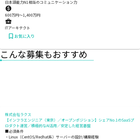
日本語能力N1相当のコミュニケーション力
600
万円〜
1,400
万円
ITアーキテクト
お気に入り
こんな募集もおすすめ
株式会社ラクス
【インフラエンジニア（東京）／オープンポジション】シェアNo.1のSaaSプ
ロダクト運営／積極的なAI活用／安定した経営基盤
■必須条件
・Linux（CentOS/Redhat系）サーバーの設計/構築経験