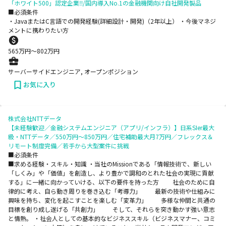
「ホワイト500」認定企業‼/国内導入No.1の金融機関向け自社開発製品
■必須条件
・JavaまたはC⾔語での開発経験(詳細設計・開発)（2年以上） ・今後マネジ
メントに携わりたい⽅
565
万円〜
802
万円
サーバーサイドエンジニア, オープンポジション
お気に入り
株式会社NTTデータ
【未経験歓迎／金融システムエンジニア（アプリ/インフラ）】日系SIer最大
級・NTTデータ／550万円～850万円／住宅補助最大月7万円／フレックス＆
リモート制度完備／若手から大型案件に挑戦
■必須条件
■求める経験・スキル・知識 ・当社のMissionである「情報技術で、新しい
「しくみ」や「価値」を創造し、より豊かで調和のとれた社会の実現に貢献
する」に一緒に向かっていける、以下の要件を持った方 社会のために自
律的に考え、自ら動き周りを巻き込む「考導力」 最新の技術や仕組みに
興味を持ち、変化を起こすことを楽しむ「変革力」 多様な仲間と共通の
目標を創り成し遂げる「共創力」 そして、それらを突き動かす強い意志
と情熱。 ・社会人としての基本的なビジネススキル（ビジネスマナー、コミ