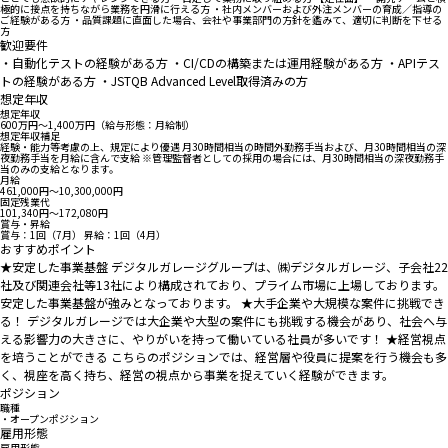
極的に接点を持ちながら業務を円滑に行える方 ・社内メンバーおよび外注メンバーの育成／指導の
ご経験がある方 ・品質課題に直面した場合、会社や事業部門の方針を鑑みて、適切に判断を下せる
方
歓迎要件
・自動化テストの経験がある方 ・CI/CDの構築または運用経験がある方 ・APIテス
トの経験がある方 ・JSTQB Advanced Level取得済みの方
想定年収
想定年収
600万円〜1,400万円（給与形態：月給制）
想定年収補足
経験・能力等考慮の上、規定により優遇 月30時間相当の時間外勤務手当および、月30時間相当の深
夜勤務手当を月給に含んで支給 ※管理監督者としての採用の場合には、月30時間相当の深夜勤務手
当のみの支給となります。
月給
461,000円〜10,300,000円
固定残業代
101,340円〜172,080円
賞与・昇給
賞与：1回（7月） 昇給：1回（4月）
おすすめポイント
★安定した事業基盤 デジタルガレージグループは、㈱デジタルガレージ、子会社22
社及び関連会社等13社により構成されており、プライム市場に上場しております。
安定した事業基盤が強みとなっております。 ★大手企業や大規模な案件に挑戦でき
る！ デジタルガレージでは大企業や大型の案件にも挑戦する機会があり、社会へ与
える影響力の大きさに、やりがいを持って働いている社員が多いです！ ★経営視点
を培うことができる こちらのポジションでは、経営層や役員に提案を行う機会も多
く、視座を高く持ち、経営の視点から事業を捉えていく経験ができます。
ポジション
職種
・オープンポジション
雇用形態
雇用形態