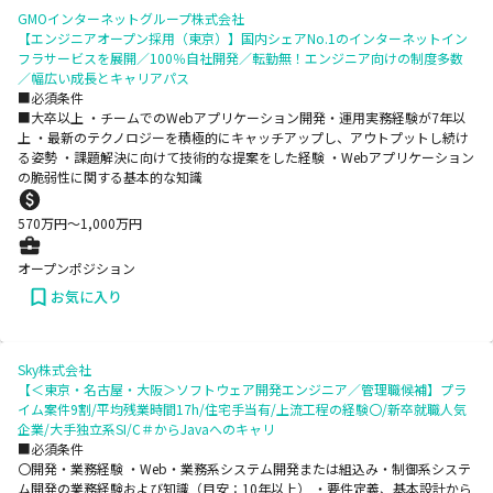
GMOインターネットグループ株式会社
【エンジニアオープン採用（東京）】国内シェアNo.1のインターネットイン
フラサービスを展開／100％自社開発／転勤無！エンジニア向けの制度多数
／幅広い成長とキャリアパス
■必須条件
■大卒以上 ・チームでのWebアプリケーション開発・運用実務経験が7年以
上 ・最新のテクノロジーを積極的にキャッチアップし、アウトプットし続け
る姿勢 ・課題解決に向けて技術的な提案をした経験 ・Webアプリケーション
の脆弱性に関する基本的な知識
570
万円〜
1,000
万円
オープンポジション
お気に入り
Sky株式会社
【＜東京・名古屋・大阪＞ソフトウェア開発エンジニア／管理職候補】プラ
イム案件9割/平均残業時間17h/住宅手当有/上流工程の経験〇/新卒就職人気
企業/大手独立系SI/C＃からJavaへのキャリ
■必須条件
〇開発・業務経験 ・Web・業務系システム開発または組込み・制御系システ
ム開発の業務経験および知識（目安：10年以上） ・要件定義、基本設計から