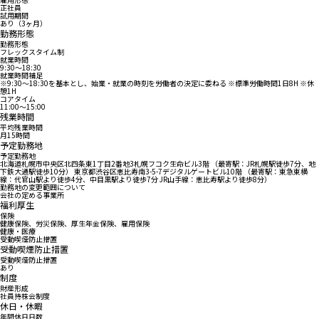
正社員
試用期間
あり（3ヶ月）
勤務形態
勤務形態
フレックスタイム制
就業時間
9:30〜18:30
就業時間補足
※9:30～18:30を基本とし、始業・就業の時刻を労働者の決定に委ねる ※標準労働時間1日8H ※休
憩1H
コアタイム
11:00〜15:00
残業時間
平均残業時間
月15時間
予定勤務地
予定勤務地
北海道札幌市中央区北四条東1丁目2番地3札幌フコク生命ビル3階 （最寄駅：JR札幌駅徒歩7分、地
下鉄大通駅徒歩10分） 東京都渋谷区恵比寿南3-5-7デジタルゲートビル10階 （最寄駅：東急東横
線：代官山駅より徒歩4分、中目黒駅より徒歩7分 JR山手線：恵比寿駅より徒歩8分）
勤務地の変更範囲について
会社の定める事業所
福利厚生
保険
健康保険、労災保険、厚生年金保険、雇用保険
健康・医療
受動喫煙防止措置
受動喫煙防止措置
受動喫煙防止措置
あり
制度
財産形成
社員持株会制度
休日・休暇
年間休日日数