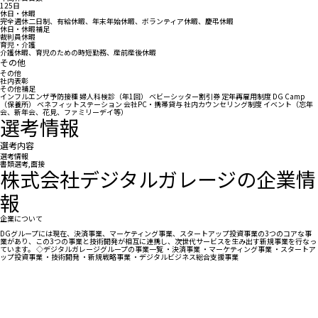
125日
休日・休暇
完全週休二日制、有給休暇、年末年始休暇、ボランティア休暇、慶弔休暇
休日・休暇補足
裁判員休暇
育児・介護
介護休暇、育児のための時短勤務、産前産後休暇
その他
その他
社内表彰
その他補足
インフルエンザ予防接種 婦人科検診（年1回） ベビーシッター割引券 定年再雇用制度 DG Camp
（保養所） ベネフィットステーション 会社PC・携帯貸与 社内カウンセリング制度 イベント（忘年
会、新年会、花見、ファミリーデイ等）
選考情報
選考内容
選考情報
書類選考,面接
株式会社デジタルガレージの企業情
報
企業について
DGグループには現在、決済事業、マーケティング事業、スタートアップ投資事業の3つのコアな事
業があり、この3つの事業と技術開発が相互に連携し、次世代サービスを生み出す新規事業を行なっ
ています。 ◇デジタルガレージグループの事業一覧 ・決済事業 ・マーケティング事業 ・スタートア
ップ投資事業 ・技術開発 ・新規戦略事業 ・デジタルビジネス総合支援事業