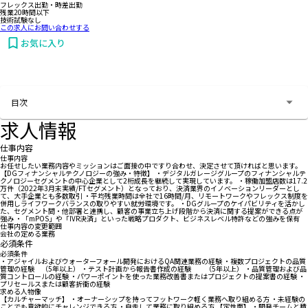
フレックス出勤・時差出勤
残業20時間以下
技術試験なし
この求人にお問い合わせする
お気に入り
お問い合わせする
目次
求人情報
仕事内容
仕事内容
お任せしたい業務内容やミッションはご面接の中ですり合わせ、決定させて頂ければと思います。
【DGフィナンシャルテクノロジーの強み・特徴】 ・デジタルガレージグループのフィナンシャルテ
クノロジーセグメントの中心企業として2桁成長を継続して実現しています。 ・稼働加盟店数は17.2
万件（2022年3月末実績/FTセグメント）となっており、決済業界のイノベーションリーダーとし
て、大手企業とも多数取引 ・平均残業時間は全社で16時間/月、リモートワークやフレックス制度を
併用しライフワークバランスの取りやすい就労環境です。 ・DGグループのケイパビリティを活かし
た、セグメント間・他部署と連携し、顧客の事業立ち上げ段階から決済に関する提案ができる点が
強み ・「mPOS」や「IVR決済」といった戦略プロダクト、ビジネスレベル特許などの強みを保有
仕事内容の変更範囲
会社の定める業務
必須条件
必須条件
・アジャイルおよびウォーターフォール開発におけるQA関連業務の経験 ・複数プロジェクトの品質
管理の経験 （5年以上） ・テスト計画から報告書作成の経験 （5年以上） ・品質管理および品
質コントロールの経験 ・パワーポイントを使った業務改善書またはプロジェクトの提案書の経験 ・
プリセールスまたは顧客折衝の経験
求める人物像
【カルチャーマッチ】 ・オーナーシップを持ってフットワーク軽く業務へ取り組める方 ・未経験の
ことでも意欲的にチャレンジできる方 ・自走して業務に取り組める方 【定性面】 ・開発チームと積