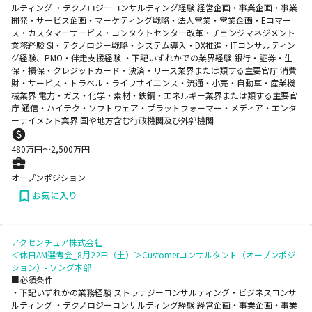
ルティング ・テクノロジーコンサルティング経験 経営企画・事業企画・事業
開発・サービス企画・マーケティング戦略・法人営業・営業企画・Eコマー
ス・カスタマーサービス・コンタクトセンター改革・チェンジマネジメント
業務経験 SI・テクノロジー戦略・システム導入・DX推進・ITコンサルティン
グ経験、PMO・伴走支援経験 ・下記いずれかでの業界経験 銀行・証券・生
保・損保・クレジットカード・決済・リース業界または類する主要官庁 消費
財・サービス・トラベル・ライフサイエンス・流通・小売・自動車・産業機
械業界 電力・ガス・化学・素材・鉄鋼・エネルギー業界または類する主要官
庁 通信・ハイテク・ソフトウェア・プラットフォーマー・メディア・エンタ
ーテイメント業界 国や地方含む行政機関及び外郭機関
480
万円〜
2,500
万円
オープンポジション
お気に入り
アクセンチュア株式会社
＜休日AM選考会_8月22日（土）＞Customerコンサルタント（オープンポジ
ション）- ソング本部
■必須条件
・下記いずれかの業務経験 ストラテジーコンサルティング・ビジネスコンサ
ルティング ・テクノロジーコンサルティング経験 経営企画・事業企画・事業