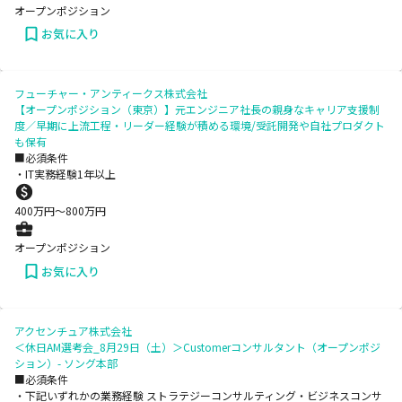
オープンポジション
お気に入り
フューチャー・アンティークス株式会社
【オープンポジション（東京）】元エンジニア社長の親身なキャリア支援制
度／早期に上流工程・リーダー経験が積める環境/受託開発や自社プロダクト
も保有
■必須条件
・IT実務経験1年以上
400
万円〜
800
万円
オープンポジション
お気に入り
アクセンチュア株式会社
＜休日AM選考会_8月29日（土）＞Customerコンサルタント（オープンポジ
ション）- ソング本部
■必須条件
・下記いずれかの業務経験 ストラテジーコンサルティング・ビジネスコンサ