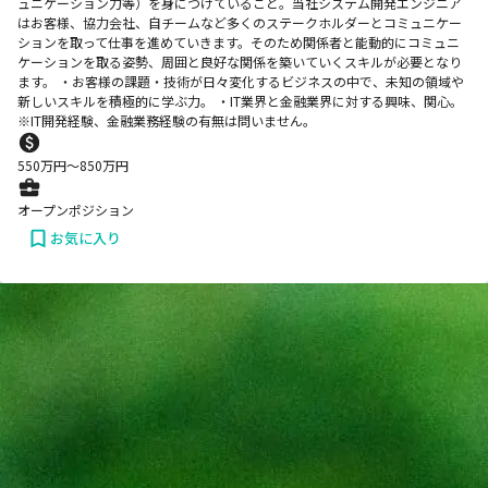
ュニケーション力等）を身につけていること。当社システム開発エンジニア
はお客様、協力会社、自チームなど多くのステークホルダーとコミュニケー
ションを取って仕事を進めていきます。そのため関係者と能動的にコミュニ
ケーションを取る姿勢、周囲と良好な関係を築いていくスキルが必要となり
ます。 ・お客様の課題・技術が日々変化するビジネスの中で、未知の領域や
新しいスキルを積極的に学ぶ力。 ・IT業界と金融業界に対する興味、関心。
※IT開発経験、金融業務経験の有無は問いません。
550
万円〜
850
万円
オープンポジション
お気に入り