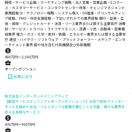
開発・サービス企画・マーケティング戦略・法人営業・営業企画・Eコマー
ス・カスタマーサービス・コンタクトセンター改革・チェンジマネジメント
業務経験 SI・テクノロジー戦略・システム導入・DX推進・ITコンサルティン
グ経験、PMO・伴走支援経験 ・下記いずれかでの業界経験 銀行・証券・生
保・損保・クレジットカード・決済・リース業界または類する主要官庁 消費
財・サービス・トラベル・ライフサイエンス・流通・小売・自動車・産業機
械業界 電力・ガス・化学・素材・鉄鋼・エネルギー業界または類する主要官
庁 通信・ハイテク・ソフトウェア・プラットフォーマー・メディア・エンタ
ーテイメント業界 国や地方含む行政機関及び外郭機関
480
万円〜
2,500
万円
オープンポジション
お気に入り
株式会社インターネットイニシアティブ
【配信サービスエンジニア※オープンポジション※】日本で初めてインター
ネットを始めた会社／フルスタックな経験を積むことも可能／様々な業界を
支える多様なサービス
430
万円〜
900
万円