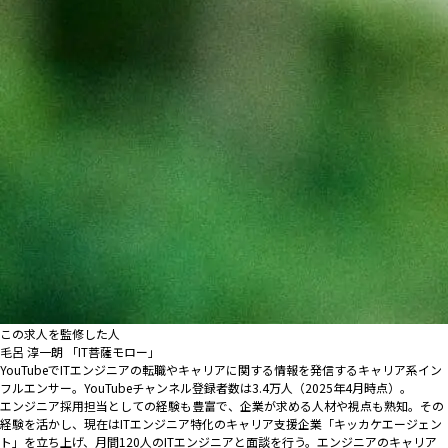
この求人を監修した人
毛呂 淳一朗 「IT菩薩モロー」
YouTubeでITエンジニアの転職やキャリアに関する情報を発信するキャリア系イン
フルエンサー。YouTubeチャンネル登録者数は3.4万人（2025年4月時点）。
エンジニア採用担当としての経験も豊富で、企業が求める人材や視点も熟知。その
経験を活かし、現在はITエンジニア特化のキャリア支援企業「キッカケエージェン
ト」を立ち上げ、月間120人のITエンジニアと面談を行う。エンジニアのキャリア