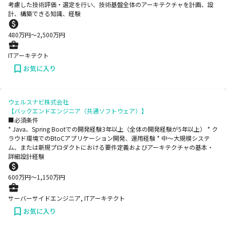
考慮した技術評価・選定を行い、技術基盤全体のアーキテクチャを計画、設
計、構築できる知識、経験
480
万円〜
2,500
万円
ITアーキテクト
お気に入り
ウェルスナビ株式会社
【バックエンドエンジニア（共通ソフトウェア）】
■必須条件
* Java、Spring Bootでの開発経験3年以上（全体の開発経験が5年以上） * ク
ラウド環境でのBtoCアプリケーション開発、運用経験 * 中〜大規模システ
ム、または新規プロダクトにおける要件定義およびアーキテクチャの基本・
詳細設計経験
600
万円〜
1,150
万円
サーバーサイドエンジニア, ITアーキテクト
お気に入り