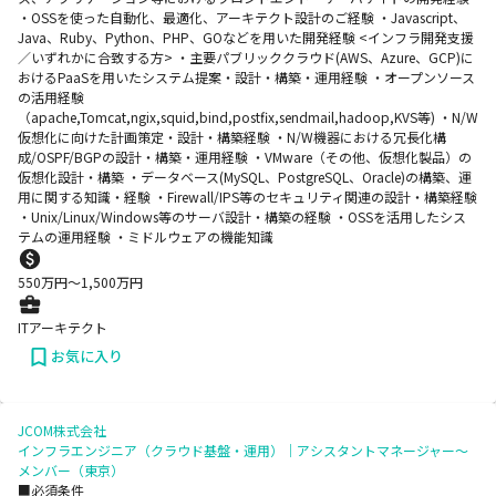
・OSSを使った自動化、最適化、アーキテクト設計のご経験 ・Javascript、
Java、Ruby、Python、PHP、GOなどを用いた開発経験 <インフラ開発支援
／いずれかに合致する方> ・主要パブリッククラウド(AWS、Azure、GCP)に
おけるPaaSを用いたシステム提案・設計・構築・運用経験 ・オープンソース
の活用経験
（apache,Tomcat,ngix,squid,bind,postfix,sendmail,hadoop,KVS等) ・N/W
仮想化に向けた計画策定・設計・構築経験 ・N/W機器における冗長化構
成/OSPF/BGPの設計・構築・運用経験 ・VMware（その他、仮想化製品）の
仮想化設計・構築 ・データベース(MySQL、PostgreSQL、Oracle)の構築、運
用に関する知識・経験 ・Firewall/IPS等のセキュリティ関連の設計・構築経験
・Unix/Linux/Windows等のサーバ設計・構築の経験 ・OSSを活用したシス
テムの運用経験 ・ミドルウェアの機能知識
550
万円〜
1,500
万円
ITアーキテクト
お気に入り
JCOM株式会社
インフラエンジニア（クラウド基盤・運用）｜アシスタントマネージャー～
メンバー（東京）
■必須条件