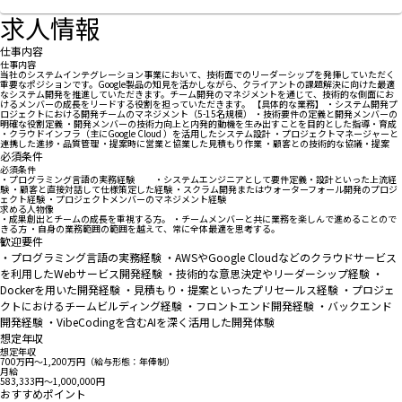
求人情報
仕事内容
仕事内容
当社のシステムインテグレーション事業において、技術面でのリーダーシップを発揮していただく
重要なポジションです。Google製品の知見を活かしながら、クライアントの課題解決に向けた最適
なシステム開発を推進していただきます。チーム開発のマネジメントを通じて、技術的な側面にお
けるメンバーの成長をリードする役割を担っていただきます。 【具体的な業務】 ・システム開発プ
ロジェクトにおける開発チームのマネジメント（5-15名規模） ・技術要件の定義と開発メンバーの
明確な役割定義 ・開発メンバーの技術力向上と内発的動機を生み出すことを目的とした指導・育成
・クラウドインフラ（主にGoogle Cloud ）を活用したシステム設計 ・プロジェクトマネージャーと
連携した進捗・品質管理 ・提案時に営業と協業した見積もり作業 ・顧客との技術的な協議・提案
必須条件
必須条件
・プログラミング言語の実務経験 ・システムエンジニアとして要件定義・設計といった上流経
験 ・顧客と直接対話して仕様策定した経験 ・スクラム開発またはウォーターフォール開発のプロジ
ェクト経験 ・プロジェクトメンバーのマネジメント経験
求める人物像
・成果創出とチームの成長を重視する方。 ・チームメンバーと共に業務を楽しんで進めることので
きる方 ・⾃⾝の業務範囲の範囲を越えて、常に全体最適を思考する。
歓迎要件
・プログラミング言語の実務経験 ・AWSやGoogle Cloudなどのクラウドサービス
を利用したWebサービス開発経験 ・技術的な意思決定やリーダーシップ経験 ・
Dockerを用いた開発経験 ・見積もり・提案といったプリセールス経験 ・プロジェ
クトにおけるチームビルディング経験 ・フロントエンド開発経験 ・バックエンド
開発経験 ・VibeCodingを含むAIを深く活用した開発体験
想定年収
想定年収
700万円〜1,200万円（給与形態：年俸制）
月給
583,333円〜1,000,000円
おすすめポイント