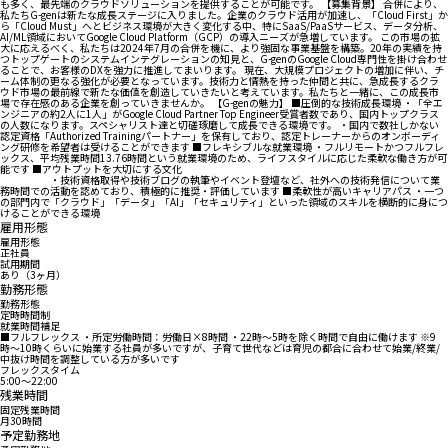
も多く、最先端のクラウドソリューションを提供することが可能です。 【募集背景】 合併により、
私たちG-genは新たな成長ステージに入りました。企業のクラウド活用が加速し、「Cloud First」か
ら「Cloud Must」へとビジネス環境が大きく変化する中、特にSaaS/PaaSサービス、データ分析、
AI/ML領域においてGoogle Cloud Platform（GCP）の導入ニーズが急増しています。 この市場の拡
大に応えるべく、私たちは2024年7月の合併を機に、より強固な事業基盤を構築。20年の実績を持
つトップゲートのシステムインテグレーションの知見と、G-genのGoogle Cloud専門性を掛け合わせ
ることで、お客様のDXを強力に推進してまいります。 現在、大規模プロジェクトの増加に伴い、チ
ーム体制の更なる強化が必要となっています。技術力と情熱を持った仲間と共に、急成長するクラ
ウド市場の最前線で新たな価値を創造していきたいと考えています。私たちと一緒に、この成長市
場で存在感のある企業を創っていきませんか。 【G-genの魅力】 ■圧倒的な技術成長環境 ・「全エ
ンジニアの約2人に1人」がGoogle Cloud Partner Top Engineer受賞者数であり、国内トップクラス
の人数になります。スペシャリスト達と切磋琢磨して成長できる環境です。 ・国内で数社しかない
認定資格「Authorized Trainingパートナー」を保有しており、認定トレーナーからのオンボーディ
ング研修を希望者は受けることができます ■フレキシブルな就業環境 ・フルリモートかつフルフレ
ックス、平均残業時間13.76時間という就業環境のため、ライフスタイルに応じた柔軟な働き方が可
能です ■アウトプットを大切にする文化
・技術資格取得や技術ブログの執筆やイベント登壇など、社外への技術発信について業
務時間での活動を認めており、積極的に推奨・評価しています ■柔軟性が高いキャリアパス ・一つ
の部門内で「クラウド」「データ」「AI」「セキュリティ」といった領域のスキルを横断的に身につ
けることができる環境
雇用形態
雇用形態
正社員
試用期間
あり（3ヶ月）
勤務形態
勤務形態
定時時間制
就業時間補足
■フルフレックス ・所定労働時間：労働日×8時間 ・22時〜5時を除く時間で自由に働けます ※9
時〜10時くらいに始業する社員が多いですが、子育て世代などは育児の都合に合わせて始業/終業/
中抜け時間を調整している方が多いです
フレックスタイム
5:00〜22:00
残業時間
固定残業時間
月30時間
予定勤務地