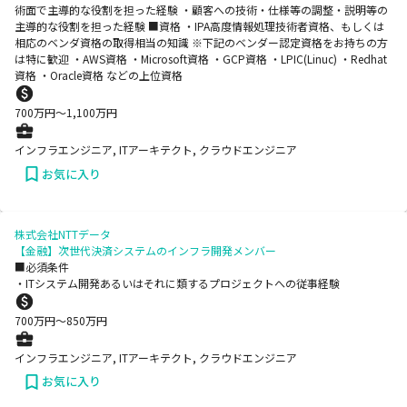
術面で主導的な役割を担った経験 ・顧客への技術・仕様等の調整・説明等の
主導的な役割を担った経験 ■資格 ・IPA高度情報処理技術者資格、もしくは
相応のベンダ資格の取得相当の知識 ※下記のベンダー認定資格をお持ちの方
は特に歓迎 ・AWS資格 ・Microsoft資格 ・GCP資格 ・LPIC(Linuc) ・Redhat
資格 ・Oracle資格 などの上位資格
700
万円〜
1,100
万円
インフラエンジニア, ITアーキテクト, クラウドエンジニア
お気に入り
株式会社NTTデータ
【金融】次世代決済システムのインフラ開発メンバー
■必須条件
・ITシステム開発あるいはそれに類するプロジェクトへの従事経験
700
万円〜
850
万円
インフラエンジニア, ITアーキテクト, クラウドエンジニア
お気に入り