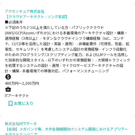
アクセンチュア株式会社
【クラウドアーキテクト - ソング本部】
■必須条件
※下記のうち2つ以上を満たしている方 - パブリッククラウド
(AWS/GCP/Azureいずれか)における本番環境のアーキテクチャ設計・構築・
運用経験（3年以上） - モダンなクラウドインフラ構築経験（IaC、コンテ
ナ、CI/CD等を活用した設計・実装・運用） - 非機能要件（可用性、性能、拡
張性、セキュリティ）を考慮したシステム設計の実務経験 - インフラ自動化
のためのプログラミング/スクリプティング能力、およびLLMツールを活用し
た効率的な開発スタイル - 以下のいずれかの実務経験： - 大規模トラフィック
を処理するシステムの設計・運用 - マイクロサービスアーキテクチャの設
計・構築 - 本番環境での障害対応、パフォーマンスチューニング
480
万円〜
2,500
万円
ITアーキテクト
お気に入り
株式会社NTTデータ
【金融】メガバンク等、大手金融機関向けシステム開発におけるアプリアー
キテクトエンジニア