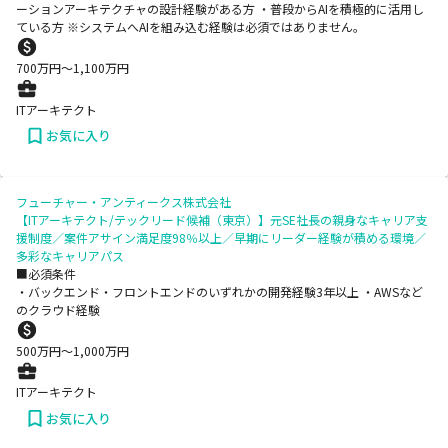
ーションアーキテクチャの設計経験がある方 ・普段からAIを積極的に活用し
ている方 ※システムへAIを組み込む経験は必須ではありません。
700
万円〜
1,100
万円
ITアーキテクト
お気に入り
フューチャー・アンティークス株式会社
【ITアーキテクト/テックリード候補（東京）】元SE社長の親身なキャリア支
援制度／案件アサイン満足度98％以上／早期にリーダー経験が積める環境／
多彩なキャリアパス
■必須条件
・バックエンド・フロントエンドのいずれかの開発経験3年以上 ・AWSなど
のクラウド経験
500
万円〜
1,000
万円
ITアーキテクト
お気に入り