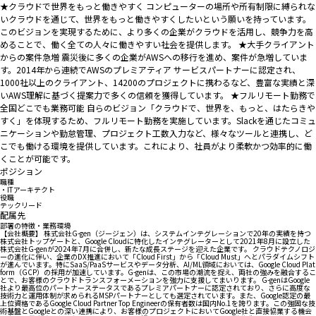
★クラウドで世界をもっと働きやすく コンピューターの場所や所有制限に縛られな
いクラウドを通じて、世界をもっと働きやすくしたいという願いを持っています。
このビジョンを実現するために、より多くの企業がクラウドを活用し、競争力を高
めることで、働く全ての人々に働きやすい社会を提供します。 ★大手クライアント
からの案件急増 震災後に多くの企業がAWSへの移行を進め、案件が急増していま
す。2014年から連続でAWSのプレミアティア サービスパートナーに認定され、
1000社以上のクライアント、14200のプロジェクトに携わるなど、豊富な実績と深
いAWS理解に基づく提案力で多くの信頼を獲得しています。 ★フルリモート勤務で
全国どこでも業務可能 自らのビジョン「クラウドで、世界を、もっと、はたらきや
すく」を体現するため、フルリモート勤務を実施しています。Slackを通じたコミュ
ニケーションや勤怠管理、プロジェクト工数入力など、様々なツールと連携し、ど
こでも働ける環境を提供しています。これにより、社員がより柔軟かつ効率的に働
くことが可能です。
ポジション
職種
・ITアーキテクト
役職
テックリード
配属先
部署の特徴・業務環境
【会社概要】 株式会社G-gen（ジージェン）は、システムインテグレーションで20年の実績を持つ
株式会社トップゲートと、Google Cloudに特化したインテグレーターとして2021年8月に設立した
株式会社G-genが2024年7月に合併し、新たな成長ステージを迎えた企業です。 クラウドテクノロジ
ーの進化に伴い、企業のDX推進において「Cloud First」から「Cloud Must」へとパラダイムシフト
が進んでいます。特にSaaS/PaaSサービスやデータ分析、AI/ML領域においては、Google Cloud Plat
form（GCP）の採用が加速しています。G-genは、この市場の潮流を捉え、両社の強みを融合するこ
とで、お客様のクラウドトランスフォーメーションを強力に支援してまいります。 G-genはGoogle
社より最高位のパートナーステータスであるプレミアパートナーに認定されており、さらに高度な
技術力と運用体制が求められるMSPパートナーとしても選定されています。また、Google認定の最
上位資格であるGoogle Cloud Partner Top Engineerの保有者数は国内No.1を誇ります。この強固な技
術基盤とGoogleとの深い連携により、お客様のプロジェクトにおいてGoogle社と直接協業する機会