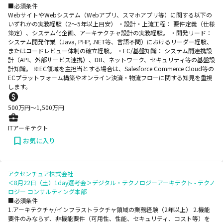
■必須条件
WebサイトやWebシステム（Webアプリ、スマホアプリ等）に関する以下の
いずれかの実務経験（2〜5年以上目安） ・設計・上流工程： 要件定義（仕様
策定）、システム化企画、アーキテクチャ設計の実務経験。 ・開発リード：
システム開発作業（Java, PHP, .NET等、言語不問）におけるリーダー経験、
またはコードレビュー体制の確立経験。 ・EC/基盤知識： システム間連携設
計（API、外部サービス連携）、DB、ネットワーク、セキュリティ等の基盤設
計知識。 ※EC領域を主担当とする場合は、Salesforce Commerce Cloud等の
ECプラットフォーム構築やオンライン決済・物流フローに関する知見を重視
します。
500
万円〜
1,500
万円
ITアーキテクト
お気に入り
アクセンチュア株式会社
＜8月22日（土）1day選考会＞デジタル・テクノロジーアーキテクト - テクノ
ロジー コンサルティング本部
■必須条件
1.アーキテクチャ/インフラストラクチャ領域の業務経験（2年以上） 2.機能
要件のみならず、非機能要件（可用性、性能、セキュリティ、コスト等）を