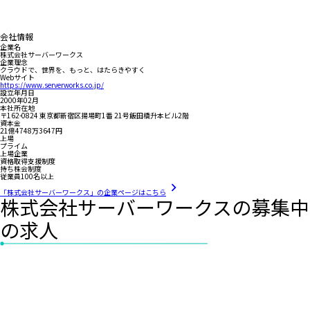
会社情報
企業名
株式会社サーバーワークス
企業理念
クラウドで、世界を、もっと、はたらきやすく
Webサイト
https://www.serverworks.co.jp/
設立年月日
2000年02月
本社所在地
〒162-0824 東京都新宿区揚場町1番 21号飯田橋升本ビル2階
資本金
21億4748万3647円
上場
プライム
上場企業
資格取得支援制度
持ち株会制度
従業員100名以上
「株式会社サーバーワークス」の企業ページはこちら
株式会社サーバーワークスの募集中
の求人