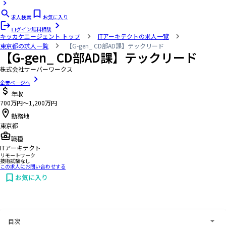
求人検索
お気に入り
ログイン
無料相談
キッカケエージェント
トップ
ITアーキテクトの求人一覧
東京都の求人一覧
【G-gen_ CD部AD課】テックリード
【G-gen_ CD部AD課】テックリード
株式会社サーバーワークス
企業ページへ
年収
700万円〜1,200万円
勤務地
東京都
職種
ITアーキテクト
リモートワーク
技術試験なし
この求人にお問い合わせする
お気に入り
お問い合わせする
目次