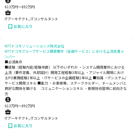
613
万円〜
892
万円
ITアーキテクト, ITコンサルタント
お気に入り
NTTドコモソリューションズ株式会社
NTTドコモグループサービス開発案件（金融サービス）における上流支援メ
ンバー
■必須条件
■経験（経験内容/経験年数） 以下のいずれか ・システム開発案件における
上流（要件定義、外部設計）開発工程経験3年以上 ・アジャイル開発におけ
るPO業務経験1年以上 ・ITサービスの企画経験1年以上 ■知識 ・ITシステム/
サービス開発スキル ■能力 ・お客様等、ステークホルダー、チームメンバと
良好な関係を築ける コミュニケーションスキル ・新規技術習得に前向きな
方
613
万円〜
892
万円
ITアーキテクト, ITコンサルタント
お気に入り