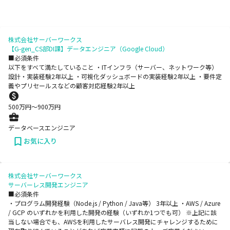
株式会社サーバーワークス
【G-gen_CS部DI課】データエンジニア（Google Cloud）
■必須条件
以下をすべて満たしていること ・ITインフラ（サーバー、ネットワーク等）
設計・実装経験2年以上 ・可視化ダッシュボードの実装経験2年以上 ・要件定
義やプリセールスなどの顧客対応経験2年以上
500
万円〜
900
万円
データベースエンジニア
お気に入り
株式会社サーバーワークス
サーバーレス開発エンジニア
■必須条件
・プログラム開発経験（Node.js / Python / Java等） 3年以上 ・AWS / Azure
/ GCP のいずれかを利用した開発の経験（いずれか1つでも可） ※上記に該
当しない場合でも、AWSを利用したサーバレス開発にチャレンジするために