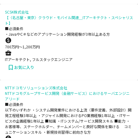
SCSK株式会社
【〈名古屋・東京〉クラウド・モバイル関連＿ITアーキテクト・スペシャリス
ト】
■必須条件
・JavaやC＃などのアプリケーション開発経験が3年以上ある方
700
万円〜
1,200
万円
ITアーキテクト, フルスタックエンジニア
お気に入り
NTTドコモソリューションズ株式会社
NTTドコモグループサービス開発（金融サービス）におけるサーバエンジニ
アリード
■必須条件
以下のいずれか ・システム開発案件における上流（要件定義、外部設計）開
発工程経験3年以上 ・アジャイル開発におけるPO業務経験1年以上 ・ITサー
ビスの企画経験1年以上 ■知識 ・ITシステム/サービス開発スキル ■能力 ・
お客様等、ステークホルダー、チームメンバーと良好な関係を築ける コミ
ュニケーションスキル ・新規技術習得に前向きな方