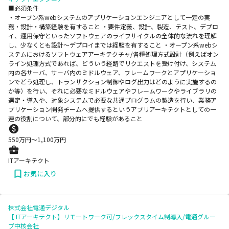
■必須条件
・オープン系webシステムのアプリケーションエンジニアとして一定の実
務・設計・構築経験を有すること ・要件定義、設計、製造、テスト、デプロ
イ、運用保守といったソフトウェアのライフサイクルの全体的な流れを理解
し、少なくとも設計～デプロイまでは経験を有すること ・オープン系webシ
ステムにおけるソフトウェアアーキテクチャ/各種処理方式設計（例えばオン
ライン処理方式であれば、どういう経路でリクエストを受け付け、システム
内の各サーバ、サーバ内のミドルウェア、フレームワークとアプリケーショ
ンでどう処理し、トランザクション制御やログ出力はどのように実施するの
か等）を行い、それに必要なミドルウェアやフレームワークやライブラリの
選定・導入や、対象システムで必要な共通プログラムの製造を行い、業務ア
プリケーション開発チームへ提供するというアプリアーキテクトとしての一
連の役割について、部分的にでも経験があること
550
万円〜
1,100
万円
ITアーキテクト
お気に入り
株式会社電通デジタル
【 ITアーキテクト】リモートワーク可/フレックスタイム制導入/電通グルー
プ中核会社