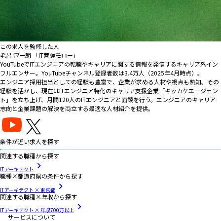
この求人を監修した人
毛呂 淳一朗 「IT菩薩モロー」
YouTubeでITエンジニアの転職やキャリアに関する情報を発信するキャリア系イン
フルエンサー。YouTubeチャンネル登録者数は3.4万人（2025年4月時点）。
エンジニア採用担当としての経験も豊富で、企業が求める人材や視点も熟知。その
経験を活かし、現在はITエンジニア特化のキャリア支援企業「キッカケエージェン
ト」を立ち上げ、月間120人のITエンジニアと面談を行う。エンジニアのキャリア
志向と企業課題の解決を両立する最適な人材紹介を提供。
条件が近い求人を探す
関連する職種から探す
ITアーキテクト
職種×都道府県の条件から探す
ITアーキテクト × 東京都
関連する職種×年収から探す
ITアーキテクト × 年収700万以上
サービスについて