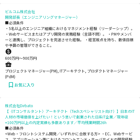
ビルコム株式会社
開発部長（エンジニアリングマネージャー）
■必須条件
・5名以上のエンジニア組織におけるマネジメント経験（リーダーシップ）。
・Webサービスまたはアプリ開発の実務経験（言語不問）。 ・PMやメンバ
ーと連携し、プロジェクトを完遂させた経験。 ・経営視点を持ち、数値目標
や予算の管理ができること。
600
万円〜
900
万円
プロジェクトマネージャー(PM), ITアーキテクト, プロダクトマネージャー
(PdM)
お気に入り
株式会社Dirbato
【〈ITコンサルタント〉アーキテクト（Techスペシャリスト向け）】日本のIT
人材の市場価値を上げたい！という思いで創業された日系IT企業／現年収
+100万円以上の内定実績も多数あります／平均残業時間26h
■必須条件
<Web・フロントシステム開発／いずれかに合致する方> ・EC、Webサービ
ス、アプリケーション等におけるフロントエンド・サーバサイドの開発経験