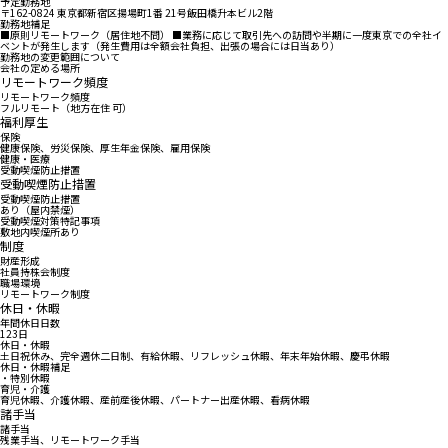
予定勤務地
〒162-0824 東京都新宿区揚場町1番 21号飯田橋升本ビル2階
勤務地補足
■原則リモートワーク（居住地不問） ■業務に応じて取引先への訪問や半期に一度東京での全社イ
ベントが発生します（発生費用は全額会社負担、出張の場合には日当あり）
勤務地の変更範囲について
会社の定める場所
リモートワーク頻度
リモートワーク頻度
フルリモート（地方在住 可）
福利厚生
保険
健康保険、労災保険、厚生年金保険、雇用保険
健康・医療
受動喫煙防止措置
受動喫煙防止措置
受動喫煙防止措置
あり（屋内禁煙）
受動喫煙対策特記事項
敷地内喫煙所あり
制度
財産形成
社員持株会制度
職場環境
リモートワーク制度
休日・休暇
年間休日日数
123日
休日・休暇
土日祝休み、完全週休二日制、有給休暇、リフレッシュ休暇、年末年始休暇、慶弔休暇
休日・休暇補足
・特別休暇
育児・介護
育児休暇、介護休暇、産前産後休暇、パートナー出産休暇、看病休暇
諸手当
諸手当
残業手当、リモートワーク手当