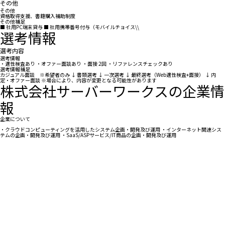
その他
その他
資格取得支援、書籍購入補助制度
その他補足
■ 社用PC端末貸与 ■ 社用携帯番号付与（モバイルチョイス\\
選考情報
選考内容
選考情報
・適性検査あり ・オファー面談あり ・面接 2回 ・リファレンスチェックあり
選考情報補足
カジュアル面談 ※希望者のみ ↓ 書類選考 ↓ 一次選考 ↓ 最終選考（Web適性検査+面接） ↓ 内
定・オファー面談 ※場合により、内容が変更となる可能性があります
株式会社サーバーワークスの企業情
報
企業について
・クラウドコンピューティングを活用したシステム企画・開発及び運用 ・インターネット関連シス
テムの企画・開発及び運用 ・SaaS/ASPサービス/IT商品の企画・開発及び運用