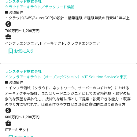
ランスタッド株式会社
クラウドアーキテクト／テックリード候補
■必須条件
・クラウド(AWS/Azure/GCP)の設計・構築経験 ※経験年数の目安は3年以上
700
万円〜
1,200
万円
インフラエンジニア, ITアーキテクト, クラウドエンジニア
お気に入り
ランスタッド株式会社
インフラアーキテクト（オープンポジション）＜IT Solution Service＞東京
■必須条件
・インフラ領域（クラウド、ネットワーク、サーバーのいずれか）における
アーキテクチャ設計、またはリードエンジニアとしての実務経験 ・顧客の抽
象的な要望を具体化し、技術的な解決策として提案・説明できる能力 ・既存
のやり方に捉われず、仕組み作りやプロセス改善に意欲的に取り組める方
600
万円〜
1,200
万円
ITアーキテクト