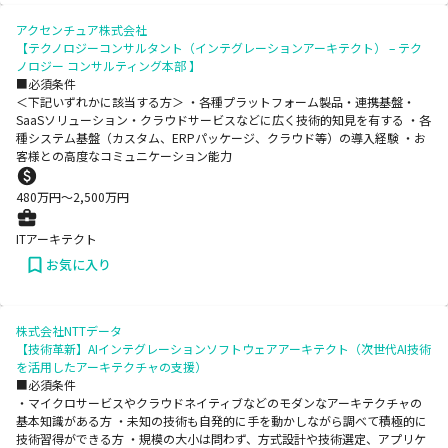
アクセンチュア株式会社
【テクノロジーコンサルタント（インテグレーションアーキテクト） – テク
ノロジー コンサルティング本部 】
■必須条件
＜下記いずれかに該当する方＞ ・各種プラットフォーム製品・連携基盤・
SaaSソリューション・クラウドサービスなどに広く技術的知見を有する ・各
種システム基盤（カスタム、ERPパッケージ、クラウド等）の導入経験 ・お
客様との高度なコミュニケーション能力
480
万円〜
2,500
万円
ITアーキテクト
お気に入り
株式会社NTTデータ
【技術革新】AIインテグレーションソフトウェアアーキテクト（次世代AI技術
を活用したアーキテクチャの支援）
■必須条件
・マイクロサービスやクラウドネイティブなどのモダンなアーキテクチャの
基本知識がある方 ・未知の技術も自発的に手を動かしながら調べて積極的に
技術習得ができる方 ・規模の大小は問わず、方式設計や技術選定、アプリケ