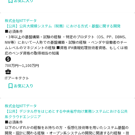
お気に入り
株式会社NTTデータ
【公共】公共大規模システム（税務）における方式・基盤に関する開発
■必須条件
・3年以上の基盤構築・試験の経験 ・特定のプロダクト（OS、PP、DBMS、
NW等）において一人称での基盤構築・試験の経験 ・ベンダや協働者のチー
ムレベルのマネジメントの経験 ■資格 IPA情報処理技術者資格、もしくは相
応のベンダ資格の取得相当の知識
700
万円〜
1,100
万円
ITアーキテクト
お気に入り
株式会社NTTデータ
【公共】デジタル庁をはじめとする中央省庁向け業務システムにおける公共
系クラウドエンジニア
■必須条件
以下のいずれかの経験をお持ちの方 ・仮想化技術等を用いたシステム基盤の
開発・設計に関わる経験 ・オープン系システムの開発に関連するPJ経験 ・技