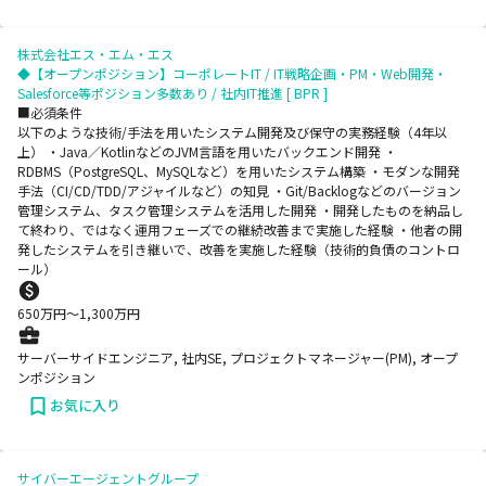
株式会社エス・エム・エス
◆【オープンポジション】コーポレートIT / IT戦略企画・PM・Web開発・
Salesforce等ポジション多数あり / 社内IT推進 [ BPR ]
■必須条件
以下のような技術/手法を用いたシステム開発及び保守の実務経験（4年以
上） ・Java／KotlinなどのJVM言語を用いたバックエンド開発 ・
RDBMS（PostgreSQL、MySQLなど）を用いたシステム構築 ・モダンな開発
手法（CI/CD/TDD/アジャイルなど）の知見 ・Git/Backlogなどのバージョン
管理システム、タスク管理システムを活用した開発 ・開発したものを納品し
て終わり、ではなく運用フェーズでの継続改善まで実施した経験 ・他者の開
発したシステムを引き継いで、改善を実施した経験（技術的負債のコントロ
ール）
650
万円〜
1,300
万円
サーバーサイドエンジニア, 社内SE, プロジェクトマネージャー(PM), オープ
ンポジション
お気に入り
サイバーエージェントグループ