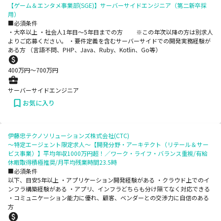
【ゲーム＆エンタメ事業部(SGE)】サーバーサイドエンジニア（第二新卒採
用）
■必須条件
・大卒以上 ・社会人1年目～5年目までの方 ※この年次以降の方は別求人
よりご応募ください。 ・要件定義を含むサーバーサイドでの開発実務経験が
ある方 （言語不問、PHP、Java、Ruby、Kotlin、Go等）
400
万円〜
700
万円
サーバーサイドエンジニア
お気に入り
伊藤忠テクノソリューションズ株式会社(CTC)
～特定エージェント限定求人～【開発分野・アーキテクト（リテール＆サー
ビス事業）】平均年収1000万円超！／ワーク・ライフ・バランス重視/有給
休暇取得積極推奨/月平均残業時間23.5時
■必須条件
以下、目安5年以上 ・アプリケーション開発経験がある ・クラウド上でのイ
ンフラ構築経験がある ・アプリ、インフラどちらも分け隔てなく対応できる
・コミュニケーション能力に優れ、顧客、ベンダーとの交渉力に自信のある
方