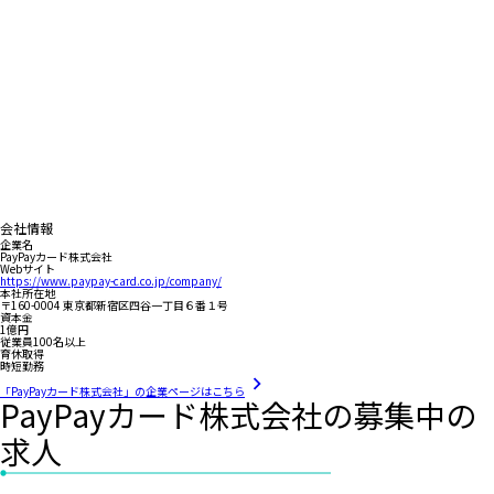
会社情報
企業名
PayPayカード株式会社
Webサイト
https://www.paypay-card.co.jp/company/
本社所在地
〒160-0004 東京都新宿区四谷一丁目６番１号
資本金
1億円
従業員100名以上
育休取得
時短勤務
「PayPayカード株式会社」の企業ページはこちら
PayPayカード株式会社の募集中の
求人