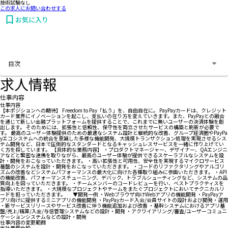
技術試験なし
この求人にお問い合わせする
お気に入り
お問い合わせする
目次
求人情報
仕事内容
仕事内容
【本ポジションへの期待】 Freedom to Pay「払う」を、自由自在に。 PayPayカードは、クレジット
カード業界にイノベーションを起こし、支払いの在り方を変えていきます。また、PayPayとの融合
を通じて新しい金融プラットフォームを提供することで、これまでに無いユーザーの決済体験を創
出します。 そのためには、拡張性と信頼性、保守性を両立させたサービスの構築と刷新が必要で
す。 最高のユーザー体験提供のための最適なシステム設計と継続的な改善、グループ経済圏やPayPa
yエコシステムへの統合を意識した多様な機能開発、大規模トランザクション処理を実現させるシス
テム開発など、日本で圧倒的なスタンダードとなるキャッシュレスサービスを一緒に作り上げてい
く方を探しています。 【具体的な業務内容】 ・プロダクトマネージャー、デザイナー、QAエンジニ
アなどと緊密な連携を取りながら、最高のユーザー体験が提供できるスケーラブルなシステムを設
計・開発をおこなっていただきます。 ・高い拡張性と可用性、安全性を実現するマイクロサービス
基盤のシステムを設計・開発をおこなっていただきます。 ・コードのリファクタリングやアルゴリ
ズムの改善などシステムパフォーマンスの最大化に向けた各種取り組みに参画いただきます。 ・API
の機能改善、パフォーマンスチューニング、デバック、トラブルシューティングなど、システムの品
質向上を図っていただきます。 ・チームメンバーのコードレビューを行い、ベストプラクティスを
指導いただきます。 ・大規模なプロジェクトやチームをまたぐプロジェクトにおいてテクニカルリ
ードを担っていただきます。 ▼開発一例 ・Webブラウザ向けWebアプリの機能開発 ・PayPayア
プリ向けに提供するミニアプリの機能開発 ・PayPayカード入会/会員サイトの設計および開発・運用
・新サービスリリースやサービス改善に伴う機能追加および改善 ・基幹システムにおけるアプリ基
盤/売上/精算/入金/与信管理システムなどの設計・開発 ・アクワイアリング/審査/ユーザーコミュニ
ケーションシステムなどの設計・開発
仕事内容の変更範囲
当社業務全般