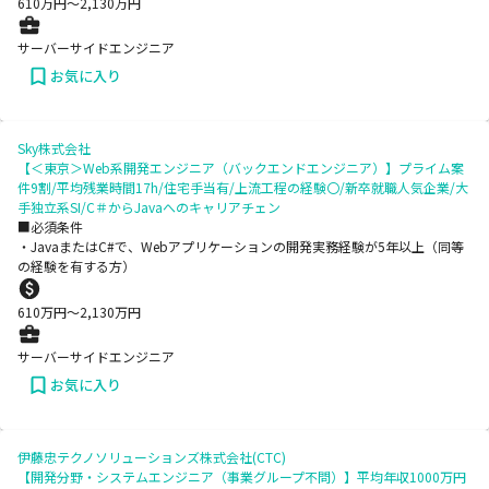
610
万円〜
2,130
万円
サーバーサイドエンジニア
お気に入り
Sky株式会社
【＜東京＞Web系開発エンジニア（バックエンドエンジニア）】プライム案
件9割/平均残業時間17h/住宅手当有/上流工程の経験〇/新卒就職人気企業/大
手独立系SI/C＃からJavaへのキャリアチェン
■必須条件
・JavaまたはC#で、Webアプリケーションの開発実務経験が5年以上（同等
の経験を有する方）
610
万円〜
2,130
万円
サーバーサイドエンジニア
お気に入り
伊藤忠テクノソリューションズ株式会社(CTC)
【開発分野・システムエンジニア（事業グループ不問）】平均年収1000万円