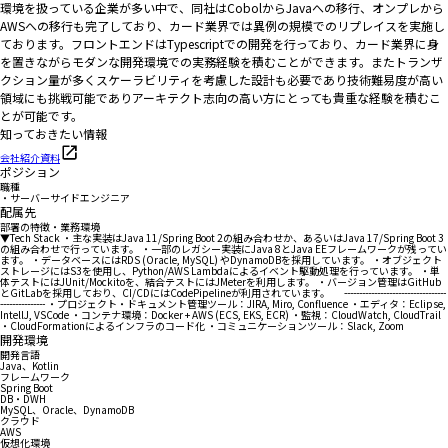
環境を扱っている企業が多い中で、同社はCobolからJavaへの移行、オンプレから
AWSへの移行も完了しており、カード業界では異例の規模でのリプレイスを実施し
ております。フロントエンドはTypescriptでの開発を行っており、カード業界に身
を置きながらモダンな開発環境での実務経験を積むことができます。またトランザ
クション量が多くスケーラビリティを考慮した設計も必要であり技術難易度が高い
領域にも挑戦可能でありアーキテクト志向の高い方にとっても貴重な経験を積むこ
とが可能です。
知っておきたい情報
会社紹介資料
ポジション
職種
・サーバーサイドエンジニア
配属先
部署の特徴・業務環境
▼Tech Stack ・主な実装はJava 11/Spring Boot 2の組み合わせか、あるいはJava 17/Spring Boot 3
の組み合わせで行っています。 ・一部のレガシー実装にJava 8とJava EEフレームワークが残ってい
ます。 ・データベースにはRDS (Oracle, MySQL) やDynamoDBを採用しています。 ・オブジェクト
ストレージにはS3を使用し、Python/AWS Lambdaによるイベント駆動処理を行っています。 ・単
体テストにはJUnit/Mockitoを、結合テストにはJMeterを利用します。 ・バージョン管理はGitHub
とGitLabを採用しており、CI/CDにはCodePipelineが利用されています。 ----------------------------------
--------------- ・プロジェクト・ドキュメント管理ツール：JIRA, Miro, Confluence ・エディタ：Eclipse,
IntellJ, VSCode ・コンテナ環境：Docker + AWS (ECS, EKS, ECR) ・監視：CloudWatch, CloudTrail
・CloudFormationによるインフラのコード化 ・コミュニケーションツール：Slack, Zoom
開発環境
開発言語
Java、Kotlin
フレームワーク
Spring Boot
DB・DWH
MySQL、Oracle、DynamoDB
クラウド
AWS
仮想化環境