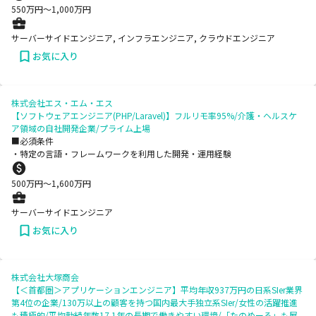
550
万円〜
1,000
万円
サーバーサイドエンジニア, インフラエンジニア, クラウドエンジニア
お気に入り
株式会社エス・エム・エス
【ソフトウェアエンジニア(PHP/Laravel)】フルリモ率95%/介護・ヘルスケ
ア領域の自社開発企業/プライム上場
■必須条件
・特定の言語・フレームワークを利用した開発・運用経験
500
万円〜
1,600
万円
サーバーサイドエンジニア
お気に入り
株式会社大塚商会
【＜首都圏＞アプリケーションエンジニア】平均年収937万円の日系SIer業界
第4位の企業/130万以上の顧客を持つ国内最大手独立系SIer/女性の活躍推進
も積極的/平均勤続年数17.1年の長期で働きやすい環境/「たのめーる」も展