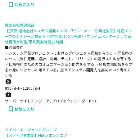
お気に入り
株式会社電通総研
【(東京)連結会計システム開発エンジニア/リーダー ◎自社製品】電通グル
ープのシナジーが強み !/ 平均年収1100万円超！/プライムベンダーとして価
値提供が可能/平均残業時間28時間
■必須条件
・システム開発プロジェクトにおけるプロジェクト経験を有する ・開発各プ
ロセス（要件定義、設計、開発、テスト、リリース）の遂行スキルを有する
・仕様検討のためのコミュニケーション能力を有する ・経理業務知識を有す
るか身につけたいと考えている。加えてシステム開発力を高めたいと考えて
いる
890
万円〜
1,200
万円
サーバーサイドエンジニア, プロジェクトリーダー(PL)
お気に入り
サイバーエージェントグループ
【メディア事業部】Flutterエンジニア