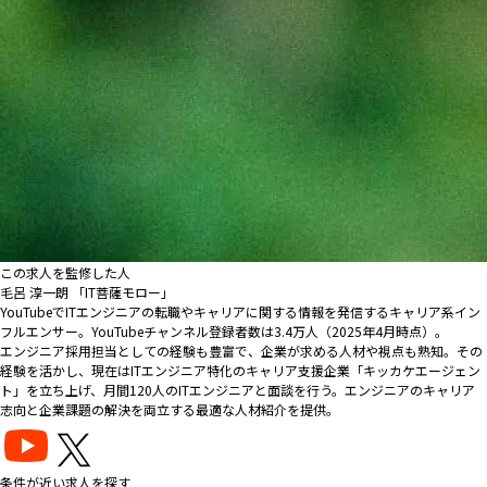
この求人を監修した人
毛呂 淳一朗 「IT菩薩モロー」
YouTubeでITエンジニアの転職やキャリアに関する情報を発信するキャリア系イン
フルエンサー。YouTubeチャンネル登録者数は3.4万人（2025年4月時点）。
エンジニア採用担当としての経験も豊富で、企業が求める人材や視点も熟知。その
経験を活かし、現在はITエンジニア特化のキャリア支援企業「キッカケエージェン
ト」を立ち上げ、月間120人のITエンジニアと面談を行う。エンジニアのキャリア
志向と企業課題の解決を両立する最適な人材紹介を提供。
条件が近い求人を探す