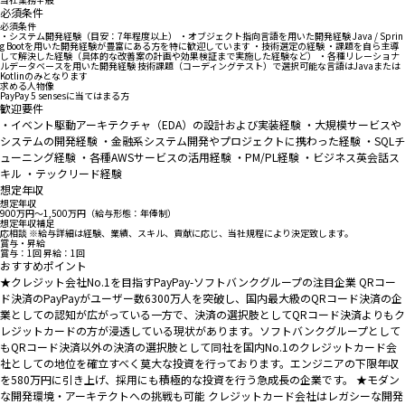
必須条件
必須条件
・システム開発経験（目安：7年程度以上） ・オブジェクト指向言語を用いた開発経験 Java / Sprin
g Bootを用いた開発経験が豊富にある方を特に歓迎しています ・技術選定の経験 ・課題を自ら主導
して解決した経験（具体的な改善案の計画や効果検証まで実施した経験など） ・各種リレーショナ
ルデータベースを用いた開発経験 技術課題（コーディングテスト）で選択可能な言語はJavaまたは
Kotlinのみとなります
求める人物像
PayPay 5 sensesに当てはまる方
歓迎要件
・イベント駆動アーキテクチャ（EDA）の設計および実装経験 ・大規模サービスや
システムの開発経験 ・金融系システム開発やプロジェクトに携わった経験 ・SQLチ
ューニング経験 ・各種AWSサービスの活用経験 ・PM/PL経験 ・ビジネス英会話ス
キル ・テックリード経験
想定年収
想定年収
900万円〜1,500万円（給与形態：年俸制）
想定年収補足
応相談 ※給与詳細は経験、業績、スキル、貢献に応じ、当社規程により決定致します。
賞与・昇給
賞与：1回 昇給：1回
おすすめポイント
★クレジット会社No.1を目指すPayPay-ソフトバンクグループの注目企業 QRコー
ド決済のPayPayがユーザー数6300万人を突破し、国内最大級のQRコード決済の企
業としての認知が広がっている一方で、決済の選択肢としてQRコード決済よりもク
レジットカードの方が浸透している現状があります。ソフトバンクグループとして
もQRコード決済以外の決済の選択肢として同社を国内No.1のクレジットカード会
社としての地位を確立すべく莫大な投資を行っております。エンジニアの下限年収
を580万円に引き上げ、採用にも積極的な投資を行う急成長の企業です。 ★モダン
な開発環境・アーキテクトへの挑戦も可能 クレジットカード会社はレガシーな開発