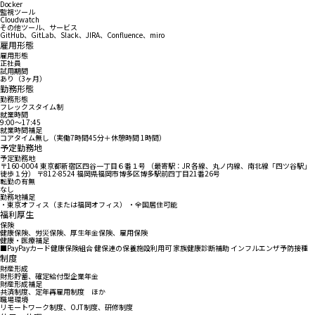
Docker
監視ツール
Cloudwatch
その他ツール、サービス
GitHub、GitLab、Slack、JIRA、Confluence、miro
雇用形態
雇用形態
正社員
試用期間
あり（3ヶ月）
勤務形態
勤務形態
フレックスタイム制
就業時間
9:00〜17:45
就業時間補足
コアタイム無し（実働7時間45分＋休憩時間 1時間）
予定勤務地
予定勤務地
〒160-0004 東京都新宿区四谷一丁目６番１号 （最寄駅：JR 各線、丸ノ内線、南北線「四ツ谷駅」
徒歩１分） 〒812-8524 福岡県福岡市博多区博多駅前四丁目21番26号
転勤の有無
なし
勤務地補足
・東京オフィス（または福岡オフィス） ・全国居住可能
福利厚生
保険
健康保険、労災保険、厚生年金保険、雇用保険
健康・医療補足
■PayPayカード健康保険組合 健保連の保養施設利用可 家族健康診断補助 インフルエンザ予防接種
制度
財産形成
財形貯蓄、確定給付型企業年金
財産形成補足
共済制度、定年再雇用制度 ほか
職場環境
リモートワーク制度、OJT制度、研修制度