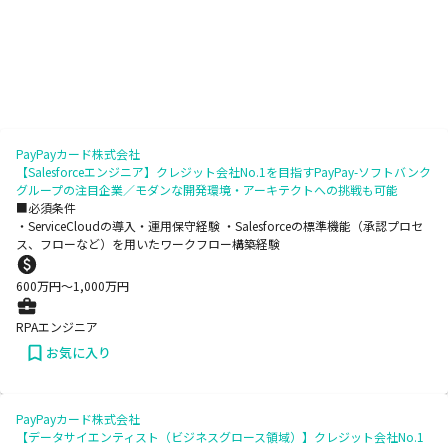
PayPayカード株式会社
【Salesforceエンジニア】クレジット会社No.1を目指すPayPay-ソフトバンク
グループの注目企業／モダンな開発環境・アーキテクトへの挑戦も可能
■必須条件
・ServiceCloudの導入・運用保守経験 ・Salesforceの標準機能（承認プロセ
ス、フローなど）を用いたワークフロー構築経験
600
万円〜
1,000
万円
RPAエンジニア
お気に入り
PayPayカード株式会社
【データサイエンティスト（ビジネスグロース領域）】クレジット会社No.1