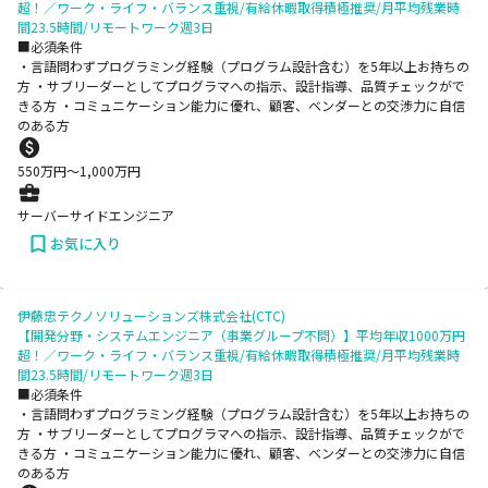
超！／ワーク・ライフ・バランス重視/有給休暇取得積極推奨/月平均残業時
間23.5時間/リモートワーク週3日
■必須条件
・言語問わずプログラミング経験（プログラム設計含む）を5年以上お持ちの
方 ・サブリーダーとしてプログラマへの指示、設計指導、品質チェックがで
きる方 ・コミュニケーション能力に優れ、顧客、ベンダーとの交渉力に自信
のある方
550
万円〜
1,000
万円
サーバーサイドエンジニア
お気に入り
伊藤忠テクノソリューションズ株式会社(CTC)
【開発分野・システムエンジニア（事業グループ不問）】平均年収1000万円
超！／ワーク・ライフ・バランス重視/有給休暇取得積極推奨/月平均残業時
間23.5時間/リモートワーク週3日
■必須条件
・言語問わずプログラミング経験（プログラム設計含む）を5年以上お持ちの
方 ・サブリーダーとしてプログラマへの指示、設計指導、品質チェックがで
きる方 ・コミュニケーション能力に優れ、顧客、ベンダーとの交渉力に自信
のある方