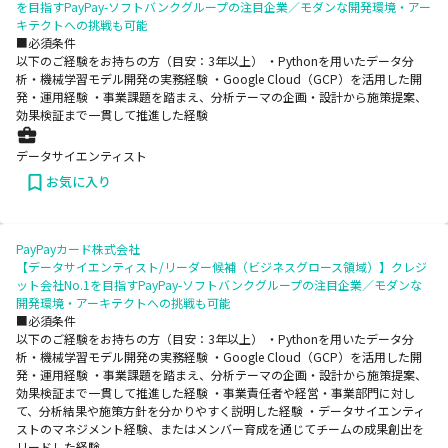
を目指すPayPay-ソフトバンクグループの注目企業／モダンな開発環境・アー
キテクトへの挑戦も可能
■必須条件
以下のご経験をお持ちの方（目安：3年以上） ・Pythonを用いたデータ分
析・機械学習モデル開発の実務経験 ・Google Cloud（GCP）を活用した開
発・運用経験 ・事業課題を踏まえ、分析テーマの企画・設計から施策提案、
効果検証まで一貫して推進した経験
データサイエンティスト
お気に入り
PayPayカード株式会社
【データサイエンティスト/リーダー候補（ビジネスグロース領域）】クレジ
ット会社No.1を目指すPayPay-ソフトバンクグループの注目企業／モダンな
開発環境・アーキテクトへの挑戦も可能
■必須条件
以下のご経験をお持ちの方（目安：3年以上） ・Pythonを用いたデータ分
析・機械学習モデル開発の実務経験 ・Google Cloud（GCP）を活用した開
発・運用経験 ・事業課題を踏まえ、分析テーマの企画・設計から施策提案、
効果検証まで一貫して推進した経験 ・事業責任者や経営・事業部門に対し
て、分析結果や施策方針を分かりやすく説明した経験 ・データサイエンティ
ストのマネジメント経験、またはメンバー育成を通じてチームの成果創出を
リードした経験