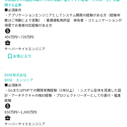
開する企業
■必須条件
・アプリケーションエンジニアとしてシステム開発の経験がある方（経験年
数はご年齢により変動） ・普通運転免許証 保有者 ・コミュニケーションが
得意でお客様対応経験がある方
450
万円〜
720
万円
サーバーサイドエンジニア
お気に入り
BASE株式会社
BASE エンジニア
■必須条件
・GoまたはPHPでの開発実務経験（5年以上） ・システム全体を見渡した設
計・アーキテクチャの検討経験 ・プロジェクトリーダーとしての進行・推進
経験
650
万円〜
1,000
万円
サーバーサイドエンジニア