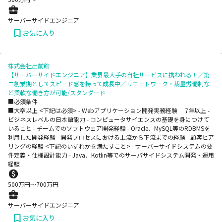
サーバーサイドエンジニア
お気に入り
株式会社出前館
【サーバーサイドエンジニア】業界最大手の自社サービスに携われる！／第
二創業期としてスピード感を持って成長中／リモートワーク・裁量労働制な
ど柔軟な働き方が可能/スタンダード
■必須条件
■大卒以上 <下記は必須> - Webアプリケーション開発実務経験 7年以上 -
ビジネスレベルの日本語能力 - コンピュータサイエンスの基礎を身につけて
いること - チームでのソフトウェア開発経験 - Oracle、MySQL等のRDBMSを
利用した開発経験 - 開発プロセスにおける上流から下流までの経験 - 顧客ヒア
リングの経験 <下記のいずれかを満たすこと> - サーバーサイドシステムの要
件定義・仕様設計能力 - Java、Kotlin等でのサーバサイドシステム開発・運用
経験
500
万円〜
700
万円
サーバーサイドエンジニア
お気に入り