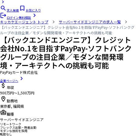
求人検索
お気に入り
ログイン
無料相談
キッカケエージェント
トップ
サーバーサイドエンジニアの求人一覧
【バックエンドエンジニア】クレジット会社No.1を目指すPayPay-ソフトバンクグ
ループの注目企業／モダンな開発環境・アーキテクトへの挑戦も可能
【バックエンドエンジニア】クレジット
会社No.1を目指すPayPay-ソフトバンク
グループの注目企業／モダンな開発環
境・アーキテクトへの挑戦も可能
PayPayカード株式会社
企業ページへ
年収
900万円〜1,500万円
勤務地
東京都, 福岡県
職種
サーバーサイドエンジニア
リモートワーク
フレックス出勤・時差出勤
モダンな技術を採用
転勤なし