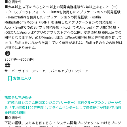
■必須条件
■大卒以上 以下のうちひとつ以上の開発実務経験が7年以上あること（※）
・クロスプラットフォーム ・Flutterを使用したアプリケーションの開発経験
・ReactNativeを使用したアプリケーションの開発経験 ・Kotlin
Multiplatform Mobile（KMM）を使用したアプリケーションの開発経験 ・
App ・SwiftでのiOSアプリ開発経験 ・KotlinでのAndroidアプリ開発経験 ・
iOSまたはAndroidアプリのアプリストアへの公開、更新の経験 ※Flutterでの
開発となりますが、iOSやAndroidまたはWebの開発経験と専門知識を有して
おり、Flutterをこれから学習していく意欲があれば、Flutterそのものの経験は
必須ではありません。
350
万円〜
800
万円
サーバーサイドエンジニア, モバイルアプリエンジニア
お気に入り
株式会社電通総研
【連結会計システム開発エンジニア/リーダー】電通グループのシナジーが強
み !/ 平均年収1100万円超！/プライムベンダーとして価値提供が可能/平均残
業時間28時間
■必須条件
下記の経験、スキルを有する方 ・システム開発プロジェクトにおけるプロジ