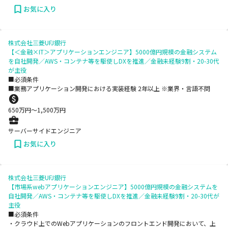
お気に入り
株式会社三菱UFJ銀行
【＜金融×IT＞アプリケーションエンジニア】5000億円規模の金融システム
を自社開発／AWS・コンテナ等を駆使しDXを推進／金融未経験9割・20-30代
が主役
■必須条件
■業務アプリケーション開発における実装経験 2年以上 ※業界・言語不問
650
万円〜
1,500
万円
サーバーサイドエンジニア
お気に入り
株式会社三菱UFJ銀行
【市場系webアプリケーションエンジニア】5000億円規模の金融システムを
自社開発／AWS・コンテナ等を駆使しDXを推進／金融未経験9割・20-30代が
主役
■必須条件
・クラウド上でのWebアプリケーションのフロントエンド開発において、上