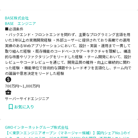
BASE株式会社
BASE エンジニア
■必須条件
・バックエンド・フロントエンドを問わず、主要なプログラミング言語を用
いた3年以上の実務開発経験 ・外部ユーザーに提供されており長期での運用
実績のあるWebアプリケーションにおいて、設計・実装・運用まで一貫して
取り組んだ経験 ・既存機能のコードベースやアーキテクチャを理解し、構造
的な改善やリファクタリングをリードした経験 ・チーム開発において、設計
レビューやコードレビューを通じて、開発品質の維持・向上に継続的に関わ
った経験 ・機能単位で技術的な課題やトレードオフを言語化し、チーム内で
の議論や意思決定をリードした経験
700
万円〜
1,000
万円
サーバーサイドエンジニア
お気に入り
GMOインターネットグループ株式会社
【＜東京＞エンジニアオープン（マネージャー候補）】国内シェアNo.1のイ