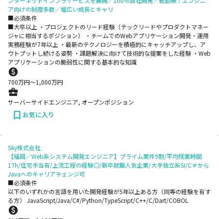
ンターネットインフラサービスを展開／100％自社開発／転勤無！エンジニ
ア向けの制度多数／幅広い成長とキャリ
■必須条件
■大卒以上 ・プロジェクトのリード経験（テックリードやプロダクトマネー
ジャに相当するポジション） ・チームでのWebアプリケーション開発・運用
実務経験が7年以上 ・最新のテクノロジーを積極的にキャッチアップし、ア
ウトプットし続ける姿勢 ・課題解決に向けて技術的な提案をした経験 ・Web
アプリケーションの脆弱性に関する基本的な知識
700
万円〜
1,000
万円
サーバーサイドエンジニア, オープンポジション
お気に入り
Sky株式会社
【福岡／Web系システム開発エンジニア】プライム案件9割/平均残業時間
17h/住宅手当有/上流工程の経験〇/新卒就職人気企業/大手独立系SI/C＃から
Javaへのキャリアチェンジ可
■必須条件
以下のいずれかの言語を用いた開発経験が5年以上ある方（同等の経験を有す
る方） JavaScript/Java/C#/Python/TypeScript/C++/C/Dart/COBOL