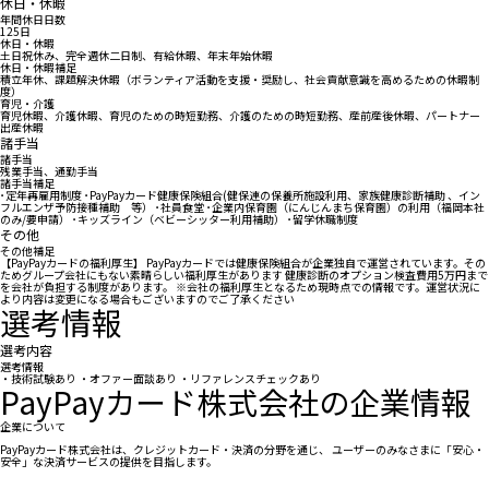
休日・休暇
年間休日日数
125日
休日・休暇
土日祝休み、完全週休二日制、有給休暇、年末年始休暇
休日・休暇補足
積立年休、課題解決休暇（ボランティア活動を支援・奨励し、社会貢献意識を高めるための休暇制
度）
育児・介護
育児休暇、介護休暇、育児のための時短勤務、介護のための時短勤務、産前産後休暇、パートナー
出産休暇
諸手当
諸手当
残業手当、通勤手当
諸手当補足
･定年再雇用制度 ･PayPayカード健康保険組合(健保連の保養所施設利用、家族健康診断補助 、イン
フルエンザ予防接種補助 等） ･社員食堂 ･企業内保育園（にんじんまち保育園）の利用（福岡本社
のみ/要申請） ･キッズライン（ベビーシッター利用補助） ･留学休職制度
その他
その他補足
【PayPayカードの福利厚生】 PayPayカードでは健康保険組合が企業独自で運営されています。その
ためグループ会社にもない素晴らしい福利厚生があります 健康診断のオプション検査費用5万円まで
を会社が負担する制度があります。 ※会社の福利厚生となるため現時点での情報です。運営状況に
より内容は変更になる場合もございますのでご了承ください
選考情報
選考内容
選考情報
・技術試験あり ・オファー面談あり ・リファレンスチェックあり
PayPayカード株式会社の企業情報
企業について
PayPayカード株式会社は、クレジットカード・決済の分野を通じ、 ユーザーのみなさまに「安心・
安全」な決済サービスの提供を目指します。