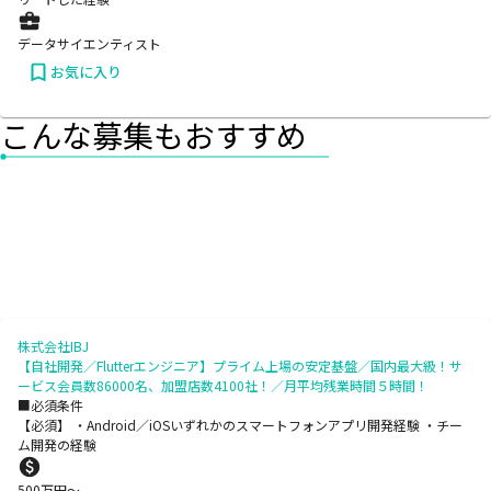
データサイエンティスト
お気に入り
こんな募集もおすすめ
株式会社IBJ
【自社開発／Flutterエンジニア】プライム上場の安定基盤／国内最大級！サ
ービス会員数86000名、加盟店数4100社！／月平均残業時間５時間！
■必須条件
【必須】 ・Android／iOSいずれかのスマートフォンアプリ開発経験 ・チー
ム開発の経験
500
万円〜