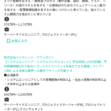
ェクト経験を有する ・開発各プロセス（要件定義、設計、開発、テスト、リ
リース）の遂行スキルを有する ・仕様検討のためのコミュニケーション能力
を有する ・経理業務知識を有するか身につけたいと考えている。加えてシス
テム開発力を高めたいと考えている
570
万円〜
1,170
万円
サーバーサイドエンジニア, プロジェクトリーダー(PL)
お気に入り
株式会社ベイカレント・テクノロジー
【システムエンジニア・システムコンサルタント】平均年収1,100万円超／平
均残業時間22hで給与とワークライフバランスを両立できる環境／ワンプー
ル制による多様な業界への案件アサインが可能です
■必須条件
・システムエンジニアとしての実務経験4年目以上 ・社会人経験4年目年以上
・大学卒以上または高専卒
600
万円〜
2,000
万円
サーバーサイドエンジニア, プロジェクトマネージャー(PM), プロジェクトリ
ーダー(PL), ITコンサルタント