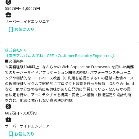
550
万円〜
1,000
万円
サーバーサイドエンジニア
お気に入り
株式会社MIXI
【家族アルバム みてね】CRE（Customer Reliability Engineering）
■必須条件
※実務経験10年以上 - なんらかの Web Application Framework を用いた業務
でのサーバーサイドアプリケーション開発の経験 - パフォーマンスチューニ
ングや継続的なコードベース改善（CI利用を前提とする）の経験 - 数値ベース
の仮説検証サイクルで継続的にプロダクト改善を行った経験 - iOS や Android
など、他の分野の技術にも興味があり自発的に学習している - なんらかの意
志決定を行い、アーキテクチャを構築・変更した経験（技術選定や設計判断
を含む、他者に依存しない意思決定経験）
602
万円〜
910
万円
サーバーサイドエンジニア
お気に入り