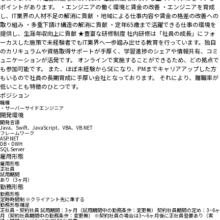
ポイントがあります。 ・エンジニアの働く環境と賃金の改善 ・エンジニアを育成
し、IT業界の人材不足の解消に貢献 ・地域による仕事内容や賃金の格差の改善への
取り組み ・多重下請け構造の解消に貢献 ・定年65歳まで活躍できる仕事の環境を
提供し、生涯年収向上に貢献 ★豊富な研修制度 社内研修は「社員の成長」にフォ
ーカスした施策で未経験者でもIT業界へ一歩踏み出せる教育を行っています。独自
のカリキュラムや資格取得サポートが手厚く、学習進捗のシェアや情報共有、コミ
ュニケーションが活発です。 オンラインで実施することができるため、どの拠点で
も参加可能です。 また、ほぼ未経験からSEになり、PMまでキャリアアップした方
もいるので社員の長期育成に手厚い会社となっております。 それにより、離職率が
低いことも特徴のひとつです。
ポジション
職種
・サーバーサイドエンジニア
開発環境
開発言語
Java、Swift、JavaScript、VBA、VB.NET
フレームワーク
ASP.NET
DB・DWH
SQL Server
雇用形態
雇用形態
正社員
試用期間
あり（3ヶ月）
勤務形態
勤務形態
定時時間制 ※クライアント先に準ずる
勤務形態補足
正社員・契約社員 試用期間：3ヶ月（試用期間中の勤務条件：変更無） 契約社員期間の定め：3~6ヶ
月（契約社員期間中の勤務条件：変更無） ※契約社員の場合は3～6ヶ月後に正社員登要あり（実