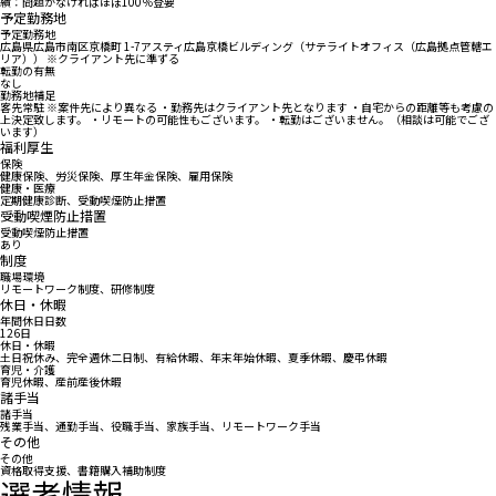
績：問題がなければほぼ100％登要
予定勤務地
予定勤務地
広島県広島市南区京橋町 1-7アスティ広島京橋ビルディング（サテライトオフィス（広島拠点管轄エ
リア）） ※クライアント先に準ずる
転勤の有無
なし
勤務地補足
客先常駐 ※案件先により異なる ・勤務先はクライアント先となります ・自宅からの距離等も考慮の
上決定致します。 ・リモートの可能性もございます。 ・転勤はございません。（相談は可能でござ
います）
福利厚生
保険
健康保険、労災保険、厚生年金保険、雇用保険
健康・医療
定期健康診断、受動喫煙防止措置
受動喫煙防止措置
受動喫煙防止措置
あり
制度
職場環境
リモートワーク制度、研修制度
休日・休暇
年間休日日数
126日
休日・休暇
土日祝休み、完全週休二日制、有給休暇、年末年始休暇、夏季休暇、慶弔休暇
育児・介護
育児休暇、産前産後休暇
諸手当
諸手当
残業手当、通勤手当、役職手当、家族手当、リモートワーク手当
その他
その他
資格取得支援、書籍購入補助制度
選考情報