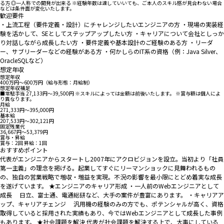
る方 ◎一人称での開発が出来る ※経験年数は達していいても、ご本人のスキル感が見合わない場合
などは条件面が変化いたします。
歓迎要件
・上流工程（要件定義・設計）にチャレンジしたいエンジニアの方 ・現場の実装経
験を活かして、SEとしてステップアップしたい方 ・キャリアについて会社としっか
り対話しながら成長したい方 ・要件定義や基本設計のご経験のある方 ・リーダ
ー、サブリーダーなどの経験がある方 ・何かしらのIT系の資格（例：Java Silver、
OracleSQLなど）
想定年収
想定年収
400万円〜600万円（給与形態：月給制）
想定年収補足
■常駐手当 27,133円～39,500円 ※スキルによっては金額は前後いたします。 ※賞与額は個人によ
り異なります。
月給
271,333円〜395,000円
基本給
207,533円〜302,121円
固定残業代
36,667円〜53,379円
賞与・昇給
賞与：2回 昇給：1回
おすすめポイント
代表がエンジニアからスタートし2007年にアクロビジョンを設立。当初より「社員
第一主義」の理念を掲げる。起業してすぐにリーマンショックに見舞われるもの
の、独自の営業戦略で増収・増益を実現。不況の影響を最小限にとどめ着実な成長
を遂げています。 ★エンジニアのキャリア形成 ・一人前のWebエンジニアとして
成長 日立、富士通、電通総研など、大手の案件が豊富にあります。 ・キャリアア
ップ、キャリアチェンジ 汎用機の経験のみの方でも、ポテンシャルが高く、資格
取得していると採用された実績もあり、今ではWebエンジニアとして成長した事例
もあります。 ★社会課題を解決 代表が社会課題を解決する上で、大事にしている