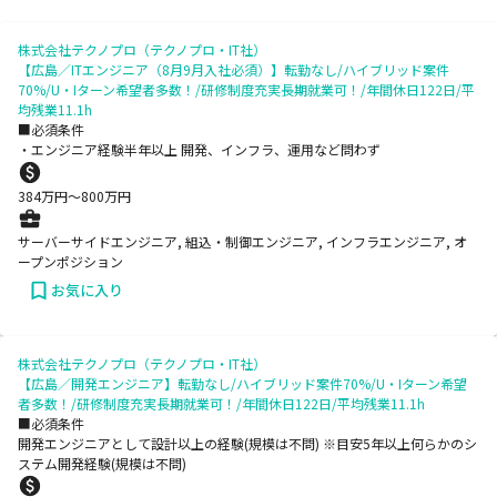
株式会社テクノプロ（テクノプロ・IT社）
【広島／ITエンジニア（8月9月入社必須）】転勤なし/ハイブリッド案件
70%/U・Iターン希望者多数！/研修制度充実長期就業可！/年間休日122日/平
均残業11.1h
■必須条件
・エンジニア経験半年以上 開発、インフラ、運用など問わず
384
万円〜
800
万円
サーバーサイドエンジニア, 組込・制御エンジニア, インフラエンジニア, オ
ープンポジション
お気に入り
株式会社テクノプロ（テクノプロ・IT社）
【広島／開発エンジニア】転勤なし/ハイブリッド案件70%/U・Iターン希望
者多数！/研修制度充実長期就業可！/年間休日122日/平均残業11.1h
■必須条件
開発エンジニアとして設計以上の経験(規模は不問) ※目安5年以上何らかのシ
ステム開発経験(規模は不問)