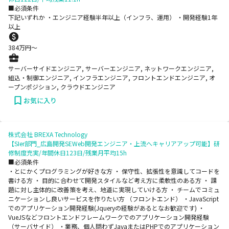
■必須条件
下記いずれか ・エンジニア経験半年以上（インフラ、運用） ・開発経験1年
以上
384
万円〜
サーバーサイドエンジニア, サーバーエンジニア, ネットワークエンジニア,
組込・制御エンジニア, インフラエンジニア, フロントエンドエンジニア, オ
ープンポジション, クラウドエンジニア
お気に入り
株式会社 BREXA Technology
【SIer部門_広島開発SEWeb開発エンジニア・上流へキャリアアップ可能】研
修制度充実/年間休日123日/残業月平均15h
■必須条件
・とにかくプログラミングが好きな方 ・ 保守性、拡張性を意識してコードを
書ける方 ・ 目的に合わせて開発スタイルなど考え方に柔軟性のある方 ・ 課
題に対し主体的に改善策を考え、地道に実現していける方 ・ チームでコミュ
ニケーションし良いサービスを作りたい方 （フロントエンド） ・JavaScript
でのアプリケーション開発経験(Jqueryの経験があるとなお歓迎です) ・
VueJSなどフロントエンドフレームワークでのアプリケーション開発経験
（サーバサイド） ・業務、個人問わずJavaまたはPHPでのアプリケーション