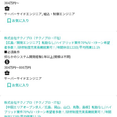
384
万円〜
サーバーサイドエンジニア, 組込・制御エンジニア
お気に入り
株式会社テクノプロ（テクノプロ・IT社）
【広島／開発エンジニア】転勤なし/ハイブリッド案件70%/U・Iターン希望
者多数！/研修制度充実長期就業可！/年間休日122日/平均残業11.1h
■必須条件
何らかのシステム開発経験1年以上(規模は不問)
384
万円〜
800
万円
サーバーサイドエンジニア
お気に入り
株式会社テクノプロ（テクノプロ・IT社）
【中国エリアオープン求人／広島、岡山、山口、鳥取、島根】転勤なし/ハイ
ブリッド案件70%/U・Iターン希望者多数！/研修制度充実長期就業可！/年間
休日122日/平均残業11.1h