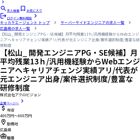
求人検索
お気に入り
ログイン
無料相談
キッカケエージェント
トップ
サーバーサイドエンジニアの求人一覧
広島県の求人一覧
【松山_ 開発エンジニアPG・SE候補】月平均残業13ｈ/汎用機経験からWebエンジ
ニアへキャリアチェンジ実績アリ/代表が元エンジニア出身/案件選択制度/豊富な研
修制度
【松山_ 開発エンジニアPG・SE候補】月
平均残業13ｈ/汎用機経験からWebエンジ
ニアへキャリアチェンジ実績アリ/代表が
元エンジニア出身/案件選択制度/豊富な
研修制度
株式会社アクロビジョン
企業ページへ
年収
400万円〜600万円
勤務地
広島県
職種