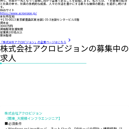
持ち、社員が一丸となって目標に向かう企業であることを目指します。 私たちは、「お客様の成功
と社員の幸せ、社員の永続的な成長、人々の生活を豊かにする新たな価値の創造」を追求し続けま
す。
Webサイト
https://www.acrovision.jp/
本社所在地
〒170-0013 東京都豊島区東池袋1-35-3池袋センタービル 8階
資本金
3000万円
資格取得支援制度
従業員100名以上
育休取得
「株式会社アクロビジョン」の企業ページはこちら
株式会社アクロビジョンの募集中の
求人
株式会社アクロビジョン
〈関東_大規模インフラエンジニア】
■必須条件
・Windows or Linuxサーバ、ネットワーク、DBサーバの設計・構築経験（5