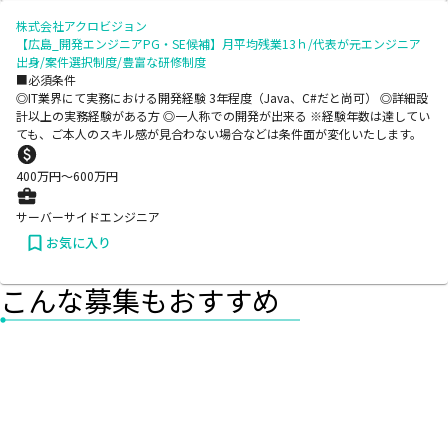
株式会社アクロビジョン
【広島_開発エンジニアPG・SE候補】月平均残業13ｈ/代表が元エンジニア
出身/案件選択制度/豊富な研修制度
■必須条件
◎IT業界にて実務における開発経験 3年程度（Java、C#だと尚可） ◎詳細設
計以上の実務経験がある方 ◎一人称での開発が出来る ※経験年数は達してい
ても、ご本人のスキル感が見合わない場合などは条件面が変化いたします。
400
万円〜
600
万円
サーバーサイドエンジニア
お気に入り
こんな募集もおすすめ