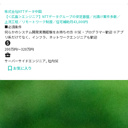
株式会社NTTデータ中国
【＜広島＞エンジニア】NTTデータグループの安定基盤／元請け案件多数／
上流工程／リモートワーク制度／住宅補助月43,000円
■必須条件
何らかのシステム開発実務経験をお持ちの方 ※SE・プログラマー歓迎 ※アプ
リ系だけでなく、インフラ、ネットワークエンジニアも歓迎
200
万円〜
320
万円
サーバーサイドエンジニア, 社内SE
お気に入り