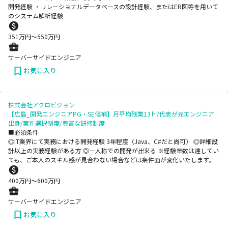
開発経験 ・リレーショナルデータベースの設計経験、またはER図等を用いて
のシステム解析経験
351
万円〜
550
万円
サーバーサイドエンジニア
お気に入り
株式会社アクロビジョン
【広島_開発エンジニアPG・SE候補】月平均残業13ｈ/代表が元エンジニア
出身/案件選択制度/豊富な研修制度
■必須条件
◎IT業界にて実務における開発経験 3年程度（Java、C#だと尚可） ◎詳細設
計以上の実務経験がある方 ◎一人称での開発が出来る ※経験年数は達してい
ても、ご本人のスキル感が見合わない場合などは条件面が変化いたします。
400
万円〜
600
万円
サーバーサイドエンジニア
お気に入り