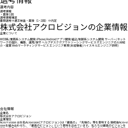
選考内容
選考情報
・面接 1回
選考情報補足
書類選考⇒適正検査・面接（1~2回）⇒内定
株式会社アクロビジョンの企業情報
企業について
WEB系/業務系システム開発 iPhone/Androidアプリ開発 組込/制御系システム開発 サーバー/ネット
ワークの設計、構築、運用/保守 ヘルプデスク ITアウトソーシングサービス ITエンジニアの人材紹
介・提案 Webマーケティングサービス エンジニア教育(未経験者/ハイスキルエンジニア研修)
会社情報
企業名
株式会社アクロビジョン
企業理念
Acro×vision 会社名Acrovision(アクロビジョン)は「最高の」「先端の」等を意味する 接続後Acro-vi
sionを組み合わせた、「最高のビジョン」という意味を込めています。 私たちは最高のビジョンを