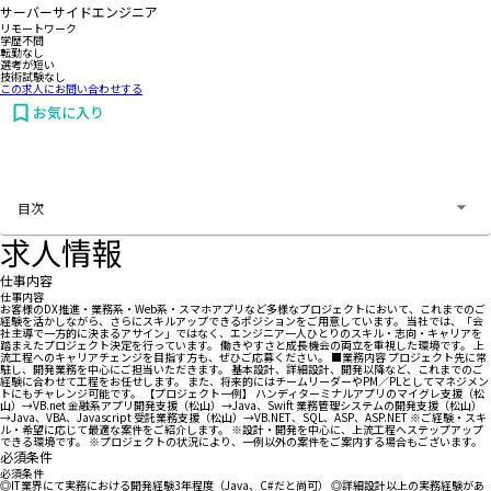
サーバーサイドエンジニア
リモートワーク
学歴不問
転勤なし
選考が短い
技術試験なし
この求人にお問い合わせする
お気に入り
お問い合わせする
目次
求人情報
仕事内容
仕事内容
お客様のDX推進・業務系・Web系・スマホアプリなど多様なプロジェクトにおいて、これまでのご
経験を活かしながら、さらにスキルアップできるポジションをご用意しています。 当社では、「会
社主導で一方的に決まるアサイン」ではなく、エンジニア一人ひとりのスキル・志向・キャリアを
踏まえたプロジェクト決定を行っています。 働きやすさと成長機会の両立を重視した環境です。 上
流工程へのキャリアチェンジを目指す方も、ぜひご応募ください。 ■業務内容 プロジェクト先に常
駐し、開発業務を中心にご担当いただきます。 基本設計、詳細設計、開発以降など、これまでのご
経験に合わせて工程をお任せします。 また、将来的にはチームリーダーやPM／PLとしてマネジメン
トにもチャレンジ可能です。 【プロジェクト一例】 ハンディターミナルアプリのマイグレ支援（松
山）→VB.net 金融系アプリ開発支援（松山）→Java、Swift 業務管理システムの開発支援（松山）
→Java、VBA、Javascript 受託業務支援（松山）→VB.NET、SQL、ASP、ASP.NET ※ご経験・スキ
ル・希望に応じて最適な案件をご紹介します。 ※設計・開発を中心に、上流工程へステップアップ
できる環境です。 ※プロジェクトの状況により、一例以外の案件をご案内する場合もございます。
必須条件
必須条件
◎IT業界にて実務における開発経験3年程度（Java、C#だと尚可） ◎詳細設計以上の実務経験があ