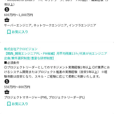
年以上）
600
万円〜
1,000
万円
サーバーエンジニア, ネットワークエンジニア, インフラエンジニア
お気に入り
株式会社アクロビジョン
【関西_開発エンジニアPL・PM候補】月平均残業13ｈ/代表が元エンジニア
出身/案件選択制度/豊富な研修制度】
■必須条件
◎プロジェクトリーダーとしてのマネジメント実務経験1年以上 ◎IT業界にお
けるシステム開発またはプロジェクト推進の実務経験（目安3年以上） ※経
験年数は目安となり、スキル・ご経験に応じて柔軟に判断いたします。
550
万円〜
800
万円
プロジェクトマネージャー(PM), プロジェクトリーダー(PL)
お気に入り