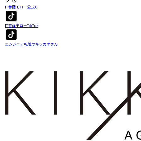
IT菩薩モロー公式X
IT菩薩モローTikTok
エンジニア転職のキッカケさん