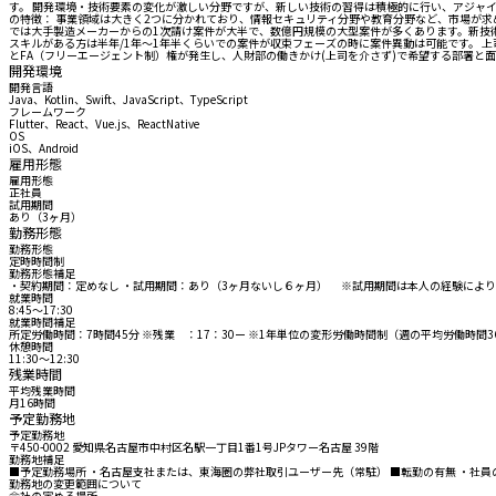
す。 開発環境・技術要素の変化が激しい分野ですが、新しい技術の習得は積極的に行い、アジャイル
の特徴： 事業領域は大きく2つに分かれており、情報セキュリティ分野や教育分野など、市場が
では大手製造メーカーからの1次請け案件が大半で、数億円規模の大型案件が多くあります。新技術に果敢
スキルがある方は半年/1年～1年半くらいでの案件が収束フェーズの時に案件異動は可能です。 
とFA（フリーエージェント制）権が発生し、人財部の働きかけ(上司を介さず)で希望する部署と
開発環境
開発言語
Java、Kotlin、Swift、JavaScript、TypeScript
フレームワーク
Flutter、React、Vue.js、ReactNative
OS
iOS、Android
雇用形態
雇用形態
正社員
試用期間
あり（3ヶ月）
勤務形態
勤務形態
定時時間制
勤務形態補足
・契約期間：定めなし ・試用期間：あり（3ヶ月ないし６ヶ月） ※試用期間は本人の経験によ
就業時間
8:45〜17:30
就業時間補足
所定労働時間：7時間45分 ※残業 ：17：30ー ※1年単位の変形労働時間制（週の平均労働時間3
休憩時間
11:30〜12:30
残業時間
平均残業時間
月16時間
予定勤務地
予定勤務地
〒450-0002 愛知県名古屋市中村区名駅一丁目1番1号JPタワー名古屋 39階
勤務地補足
■予定勤務場所 ・名古屋支社または、東海圏の弊社取引ユーザー先（常駐） ■転勤の有無 ・社
勤務地の変更範囲について
会社の定める場所