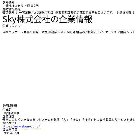
選考情報
・適性検査あり ・面接 2回
選考情報補足
書類選考 ↓ 一次面接：WEB(採用担当) ※現場担当者様が参加する事もございます。 ↓ 適性検
Sky株式会社の企業情報
企業について
自社パッケージ商品の開発・販売 業務系システム開発 組込み / 制御 / アプリケーション開発 
会社情報
企業名
Sky株式会社
企業理念
青空のごとく大きな考えでシステムを創る 「人」「社会」「技術」をつなぐ製品とサービスを通
Webサイト
https://www.skygroup.jp/
設立年月日
1985年03月