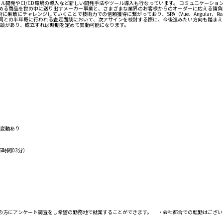
開発やCI/CD環境の導入など新しい開発手法やツール導入も行なっています。 コミュニケーショ
求める商品を世の中に送り出すメーカー事業と、さまざまな業界のお客様からのオーダーに応える請
にチャレンジしていくことで技術力での信頼獲得に繋がっており、SPA（Vue、Angular、Reac
上司との半年毎に行われる査定面談において、次アサインを検討する際に、今後進みたい方向も踏まえ
面談があり、成立すれば時期を定めて異動可能になります。
り変動あり
6時間03分）
員の方にアンケート調査をし希望の勤務地で就業することができます。 ・会社都合での転勤はござい