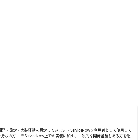
e などを用いた開発・設定・実装経験を想定しています ・ServiceNowを利用者として使用して
持ちの方 ※ServiceNow上での実装に加え、一般的な開発経験もある方を想