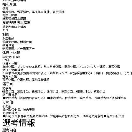
福利厚生
保険
健康保険、労災保険、厚生年金保険、雇用保険
健康・医療
受動喫煙防止措置
受動喫煙防止措置
受動喫煙防止措置
あり
制度
財産形成
退職金制度、財形貯蓄
職場環境
研修制度、ノー残業デー
休日・休暇
年間休日日数
124日
休日・休暇
有給休暇、リフレッシュ休暇、年末年始休暇、夏季休暇、アニバーサリー休暇、慶弔休暇
休日・休暇補足
１年単位の変形労働時間制による（会社カレンダーに定め通知する） 日曜日、国民の祝日、その
育児・介護
育児休暇、介護休暇、産前産後休暇
諸手当
諸手当
残業手当、通勤手当、役職手当、住宅手当、家族手当、引越し手当、資格手当
諸手当補足
■物価手当（首都圏の社員のみ） ■家族手当、住宅手当、資格手当、役職手当など各種手当有
その他
その他
資格取得支援、社内表彰
その他補足
■社宅 ※会社都合の転勤の際には、住宅手当に替わり借り上げ社宅の用意有 ■誕生日祝い金
選考情報
選考内容