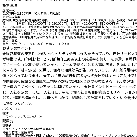
想定年収
想定年収
610万円〜2,130万円（給与形態：月給制）
想定年収補足
応相談 ■想定年収/想定月収 部長 【年収】 20,100,000円ー21,300,000円 / 【月収】 670,000円
長 【年収】 8,000,000円ー9,250,000円 / 【月収】 420,000円ー510,000円 チーフ 【年収】
ん。 ※課長職以上は残業代支給の対象外です。 ※いずれも当時の住宅手当15,000円を含みます。な
社宅のご用意となります。 ＜入社時の年収提示例 ※月20h残業を実施した場合＞ 【サブチーフ】29歳
スキルによって判断させていただいております。 ※残業はあくまでも目安となります。(平均残業時間16
途物価手当5,000円/月が支給となります。 ※平均的な実績を残され、会社業績としても前年同
賞与・昇給
賞与：3回（6月、12月、3月） 昇給：1回（4月）
おすすめポイント
★経営基盤の安定性に強み セキュリティ分野に強みを持っており、自社サービスである
が特徴です。(他社比較：2～3倍)毎年120％以上の成長率を誇り、社員還元も
モチベーション高く働いています。 チームで働くことを大事に考え、難題に対し
ｋｙなう（社内SNS）を通し、様々な相乗効果が生まれています。 ★IT業界屈
低さとなっております。 ★実力主義の評価制度 Sky株式会社ではキャリア入
や同部署の後輩など直属の上司以外からの評価を査定の参考とする「360度評価
で社員のモチベーションアップに繋げています。 ★社員インタビュー メーカー
じ、入社を決めました。 入社後に、会社で働く社員も目的意識とモチベーション
どで、情報を横展開し、共有化をはかり、組織として仕事をしていくという会社
に繋がっています。
ポジション
職種
・モバイルアプリエンジニア
配属先
部署名
クライアント・システム開発事業本部
部署の特徴・業務環境
【配属予定部署の特色・PR】 Android・iOS搭載モバイル端末向けにネイティブアプリから