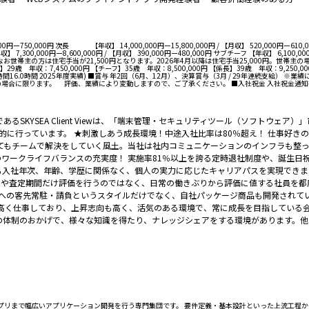
ー750,000円 次長 【年収】 14,000,000円ー15,800,000円 / 【月収】 520,000円ー610,00
 7,300,000円ー8,600,000円 / 【月収】 390,000円ー480,000円 サブチーフ 【年収】 6,10
お世帯主の方は住宅手当が21,500円となります。2026年4月以降は住宅手当25,000円。世帯主
 年収：7,450,000円 【チーフ】35歳 年収：8,500,000円 【係長】39歳 年収：9
.0時間 2025年度実績) ■賞与 年2回（6月、12月）、決算賞与（3月 / 29年連続支給） ※
等の場合に限ります。 評価、業績により変動しますので、ご了承ください。 ■入社祝金 入社祝金通
SKYSEA Client Viewは、「端末管理・セキュリティツール（ソフトウェ
積極的に行っています。 ★刺激しあう成長環境！中途入社比率は80％超え！ 仕事好
てもチームで解決をしていく風土。当社は社内コミュニケーションのインフラも整
指のワークライフバランスの充実度！ 実施率81％以上を誇る定時退社制度や、誕生
社でも入社年次、年齢、学歴に関係なく、個人の実力に応じたキャリアパスを実現でき
」や査定期間だけ評価を行うのではなく、日常の働きぶりから評価に値する社員を
様への客先常駐・請負というスタイルだけでなく、自社パッケージ商品も開発されて
高く仕事しており、上昇志向も高く、活気のある環境で、常に成長を目指している会
の体制のおかげで、様々な知識を得たり、ナレッジシェアをする環境があります。他
Webアプリまで幅広いアプリケーション開発を行う専門集団です。 要件定義・基本設計といった上流