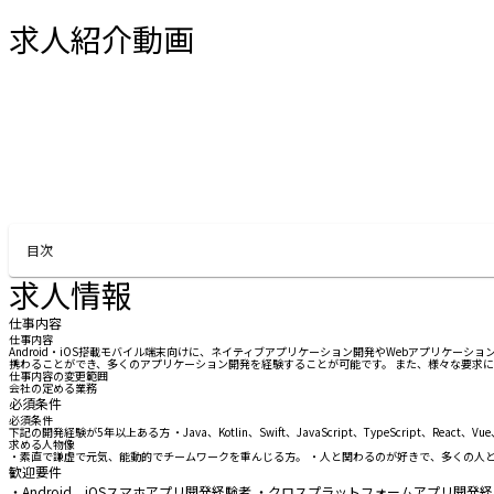
求人紹介動画
お問い合わせする
目次
求人情報
仕事内容
仕事内容
Android・iOS搭載モバイル端末向けに、ネイティブアプリケーション開発やWebアプリケーショ
携わることができ、多くのアプリケーション開発を経験することが可能です。 また、様々な要求
仕事内容の変更範囲
会社の定める業務
必須条件
必須条件
下記の開発経験が5年以上ある方 ・Java、Kotlin、Swift、JavaScript、TypeScript、React、Vue、Ang
求める人物像
・素直で謙虚で元気、能動的でチームワークを重んじる方。 ・人と関わるのが好きで、多くの人
歓迎要件
・Android、iOSスマホアプリ開発経験者 ・クロスプラットフォームアプリ開