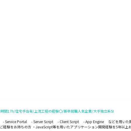
業時間17h/住宅手当有/上流工程の経験〇/新卒就職人気企業/大手独立系SI
e Portal - Server Script - Client Script - App Engin
をお持ちの方 ・JavaScript等を用いたアプリケーション開発経験を5年以上お