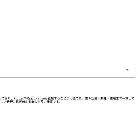
FlutterやReact Nativeも経験することが可能です。 要件定義・開発・運用まで一貫して
新しい分野に挑戦出来る機会が多い仕事です。