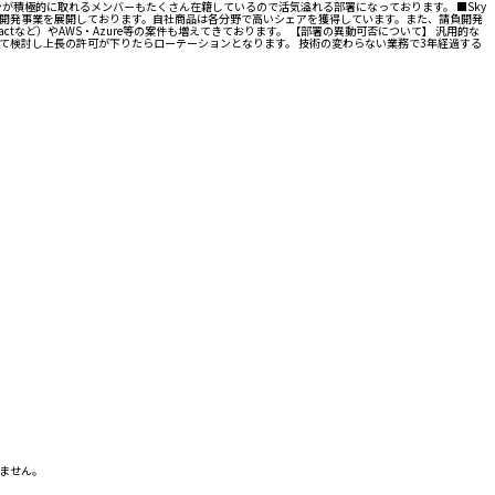
ンが積極的に取れるメンバーもたくさん在籍しているので活気溢れる部署になっております。 ■Sky
負開発事業を展開しております。自社商品は各分野で高いシェアを獲得しています。また、請負開発
tなど）やAWS・Azure等の案件も増えてきております。 【部署の異動可否について】 汎用的な
て検討し上長の許可が下りたらローテーションとなります。 技術の変わらない業務で3年経過する
ません。