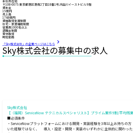
本社所在地
〒108-0075 東京都港区港南2丁目18番1号JR品川イーストビル 9階
資本金
15億円
売上高
1768億円
資格取得支援制度
社宅・家賃補助制度
従業員1000名以上
退職金制度
育休取得
時短勤務
「Sky株式会社」の企業ページはこちら
Sky株式会社の募集中の求人
Sky株式会社
【〈福岡〉ServiceNow テクニカルスペシャリスト】プライム案件9割/平均残
■必須条件
・ServiceNowプラットフォームにおける開発・実装経験を3年以上お持ちの方 - Servic
いた経験ではなく、 導入・設定・開発・実装のいずれかに主体的に関わったご経験