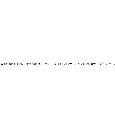
他会社が指定する休日、年次有給休暇、 サマーフレックスホリデー、リフレッシュデー（※）、バー