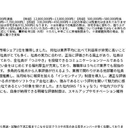
0円 課長 【年収】 12,800,000円ー13,800,000円 / 【月収】 500,000円ー580,000円 係
0,000円ー7,700,000円 / 【月収】 330,000円ー450,000円 ※上記の年収には残業代は含まれておりませ
の場合は住宅手当が31,500円となります。 ※会社都合での転勤の際は、住宅手当に替わり、借り上げ
,250,000円 ※上記は過去入社いただいた方の一例となります。 役職については年齢ではなくお持ちの
業績に応じて支給。 ■昇給 年1回（4月） ※ただし半年ごとに昇格制度あり。 ※首都圏採用の場合、別
知書に基づき支給
ア）」市場シェア1位を獲得しました。 同社は業界平均に比べて利益率が非常に高いこと
きの社員がとても多く、社員の実力に合わせ、正当に評価される風土があり、社員は
っており、全社員が「つぶやき」を投稿できるコミュニケーションツールであるＳ
日祝い金をはじめとする福利厚生が充実しており、離職率は５％とIT業界でも屈指の
ます。 多角的な視点から人事評価が行えるよう、業務で関わりがある他部署の社員
都度推薦し、当月給与に報奨を加える「インセンティブ」制度を導入し、適正な評価
いる点が他のソフトウェア会社と違い、強みであるという評判を聞いて魅力的に感
社であるという印象を受けました。また社内SNS「Ｓｋｙなう」や社内ブログな
にも、自身が納得できる明確な評価制度は、スキルアップやモチベーション維持
工程から実装・試験の下流工程までこなせるSEクラスや元気のある若手メンバーが多く在籍しておりま