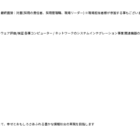
査 ↓ 最終面接：対面(採用の責任者、採用管理職、現場リーダー) ※現場担当者様が参加する事もござい
ソフトウェア評価/検証 各種コンピューター / ネットワークのシステムインテグレーション事業 関連
じて、幸せとおもしろさあふれる豊かな情報社会の実現を目指します