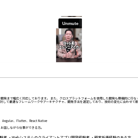
ン開発まで幅広く対応しております。 また、クロスプラットフォームを使用した開発も積極的に行なっており、
に対して最適なフレームワークやアーキテクチャ、開発手法を選定しており、技術の変化に合わせて
ular、Flutter、React Native
とお話しながら仕事ができる方。
発経験者 ・Webシステムのクライアントアプリ開発経験者 ・顧客折衝経験のある方