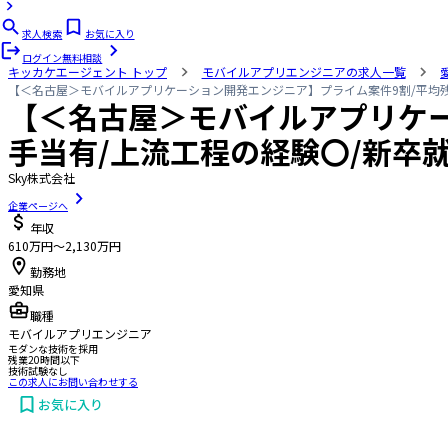
求人検索
お気に入り
ログイン
無料相談
キッカケエージェント
トップ
モバイルアプリエンジニアの求人一覧
【＜名古屋＞モバイルアプリケーション開発エンジニア】プライム案件9割/平均残業時
【＜名古屋＞モバイルアプリケー
手当有/上流工程の経験〇/新卒就
Sky株式会社
企業ページへ
年収
610万円〜2,130万円
勤務地
愛知県
職種
モバイルアプリエンジニア
モダンな技術を採用
残業20時間以下
技術試験なし
この求人にお問い合わせする
お気に入り