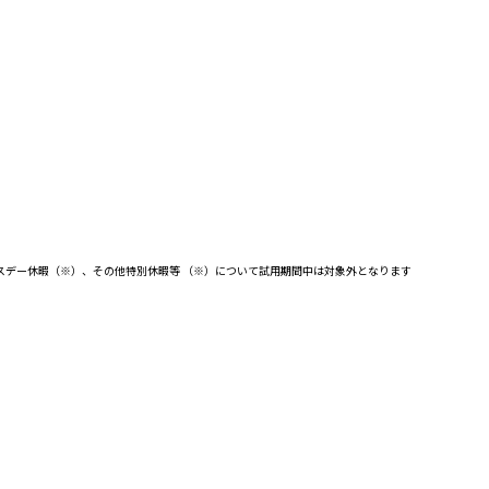
スデー休暇（※）、その他特別休暇等 （※）について試用期間中は対象外となります