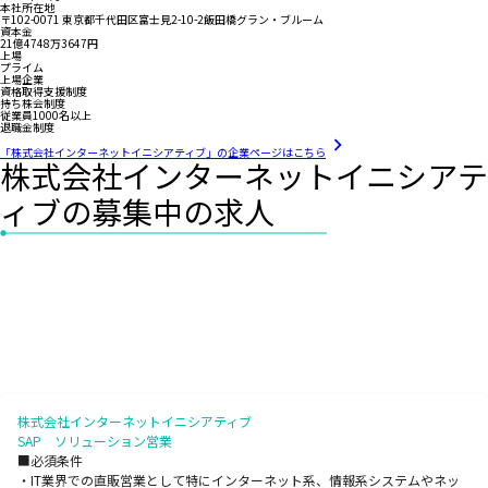
本社所在地
〒102-0071 東京都千代田区富士見2-10-2飯田橋グラン・ブルーム
資本金
21億4748万3647円
上場
プライム
上場企業
資格取得支援制度
持ち株会制度
従業員1000名以上
退職金制度
「株式会社インターネットイニシアティブ」の企業ページはこちら
株式会社インターネットイニシアテ
ィブの募集中の求人
株式会社インターネットイニシアティブ
SAP ソリューション営業
■必須条件
・IT業界での直販営業として特にインターネット系、情報系システムやネッ