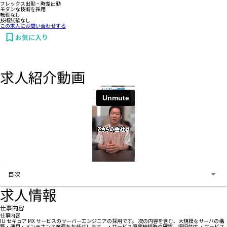
フレックス出勤・時差出勤
モダンな技術を採用
転勤なし
技術試験なし
この求人にお問い合わせする
お気に入り
求人紹介動画
お問い合わせする
目次
求人情報
仕事内容
仕事内容
IIJ セキュア MX サービスのサーバーエンジニアの採用です。 次の内容を含む、大規模なサーバの構
築・運用・メンテナンス業務をお任せします。 ・サービス障害検知時の確認、復旧対応 ・サービス