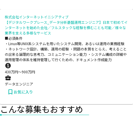
株式会社インターネットイニシアティブ
【デジタルワークプレース_データ分析基盤運用エンジニア】日本で初めてイ
ンターネットを始めた会社／フルスタックな経験を積むことも可能／様々な
業界を支える多様なサービス
■必須条件
・Linux等UNIX系システムを用いたシステム開発、あるいは運用の業務経験
・ネットワーク設計、構築、運用の経験 ・問題の本質をとらえ、考えること
の出来る論理的な思考力、コミュニケーション能力 ・システム構成の詳細や
運用管理の体系を維持管理して行くための、ドキュメント作成能力
430
万円〜
900
万円
データエンジニア
お気に入り
こんな募集もおすすめ