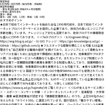
想定年収
430万円〜900万円（給与形態：月給制）
想定年収補足
・賞与 年2回(合計:月給の4ヶ月分程度)
※年収に賞与を含む
賞与・昇給
賞与：2回（6月、12月） 昇給：1回（4月）
おすすめポイント
★日本で初めてインターネットを始めた会社 1990年代前半、日本で初めてインタ
ーネットプロバイダーサービスを提供した企業であり、技術力の高いエンジニアが
多数在籍しています。ナレッジシェア文化も活発であり、技術ブログでの情報発信
も盛んに行われております。 ＜＜Techブログ＞＞ ・IIJ Engineers Blog：
https://eng-blog.iij.ad.jp/ ・IIJ GIO ナレッジ：https://gio-knowledge.iij.ad.jp/ ・
GitHub：https://github.com/iij ★フルスタックな経験を積むことも可能 IIJは企業
理念でも"自己実現する職場の提供"を掲げており、エンジニアにとって柔軟なキャ
リアパスを描くために会社全体で積極的に支援をしています。他事業部やプロダク
ト間、SI→自社サービスへの異動なども盛んです。またセレクトジョブ制度という
社内公募で一定期間他部署の業務を兼務できる制度も導入しており、就業時間の2
割を目安に半年間、他事業部の仕事を兼務することも可能です。 ★様々な業界を支
える多様なサービス 国産クラウドのIIJ GIOや格安SIMのIIJ mioでも使用されている
大規模ネットワークバックボーンを用いた様々な業界をIIJのサービスで支えており
ます。各業界の売上高上位10社のうち、IIJのサービスを使用している企業の割合は
ほとんどの業界で90%を超えております。 ※詳しくは初めての
IIJ(https://www.iij.ad.jp/hajimete/)をご覧ください！ ＜＜IIJが支えるサービス例＞
＞ ・スポーツ・コンサート中継 ・インターネットバンキング ・音楽配信 ・大学受
験 ・農業 ★経済産業省が認定する「健康経営優良法人」のうち、上位500社のみに
与えられる「ホワイト500」に選定されています。国が認めた「働きやすい環境」
が当社の自慢です。社員の心身の健康を第一に考え、ワークライフバランスの推進