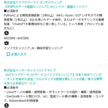
株式会社クラウドワークス コンサルティング
【次世代のデータ基盤エンジニア】AIインフラ・基盤エンジニア
■必須条件
Pythonによる開発実務経験（2年以上） AWS / Azure / GCP いずれかでの開
発経験（1年以上） SQLを用いたデータ操作、またはデータモデリングの基礎
知識 「ChatGPTを業務効率化に使い倒している」という実績（プロンプト自
作など）
400
万円〜
600
万円
インフラエンジニア, AI・機械学習エンジニア
お気に入り
株式会社インターネットイニシアティブ
【IoT/ビッグデータ_IoTサービスインフラエンジニア】日本で初めてインタ
ーネットを始めた会社／フルスタックな経験を積むことも可能／様々な業界
を支える多様なサービス
■必須条件
・Linuxサーバの構築・運用経験 ・IPネットワークの設計・構築・運用経験
・DevOps系ツール類(CI/CD、IaC、監視ツール等)の構築・活用経験 ・コンテ
ナ、Kubernetesの利用経験