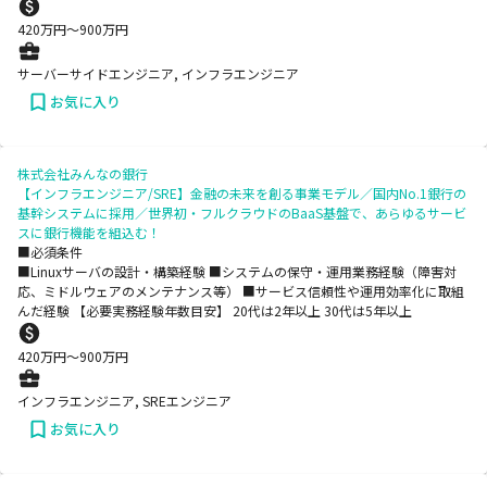
420
万円〜
900
万円
サーバーサイドエンジニア, インフラエンジニア
お気に入り
株式会社みんなの銀行
【インフラエンジニア/SRE】金融の未来を創る事業モデル／国内No.1銀行の
基幹システムに採用／世界初・フルクラウドのBaaS基盤で、あらゆるサービ
スに銀行機能を組込む！
■必須条件
■Linuxサーバの設計・構築経験 ■システムの保守・運用業務経験（障害対
応、ミドルウェアのメンテナンス等） ■サービス信頼性や運用効率化に取組
んだ経験 【必要実務経験年数目安】 20代は2年以上 30代は5年以上
420
万円〜
900
万円
インフラエンジニア, SREエンジニア
お気に入り