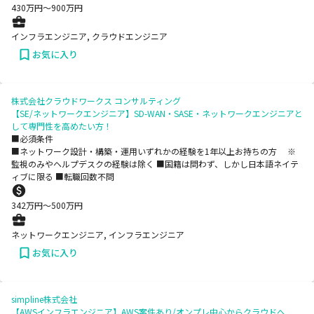
430
万円〜
900
万円
インフラエンジニア, クラウドエンジニア
お気に入り
株式会社クラウドワークス コンサルティング
【SE/ネットワークエンジニア】SD-WAN・SASE・ネットワークエンジニアと
して専門性を高めたい方！
■必須条件
■ネットワーク設計・構築・運用いずれかの経験を1年以上お持ちの方 ※
監視のみやヘルプデスクの経験は除く ■国籍は問わず、しかし日本語ネイテ
ィブに限る ■転職回数不問
342
万円〜
500
万円
ネットワークエンジニア, インフラエンジニア
お気に入り
simpline株式会社
【AWSインフラエンジニア】AWS案件あり/オンプレ中心からクラウドへ