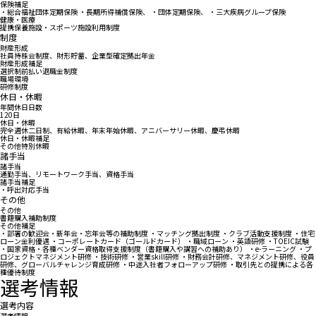
保険補足
・総合福祉団体定期保険 ・長期所得補償保険、 ・団体定期保険、 ・三大疾病グループ保険
健康・医療
提携保養施設・スポーツ施設利用制度
制度
財産形成
社員持株会制度、財形貯蓄、企業型確定拠出年金
財産形成補足
選択制前払い退職金制度
職場環境
研修制度
休日・休暇
年間休日日数
120日
休日・休暇
完全週休二日制、有給休暇、年末年始休暇、アニバーサリー休暇、慶弔休暇
休日・休暇補足
その他特別休暇
諸手当
諸手当
通勤手当、リモートワーク手当、資格手当
諸手当補足
・呼出対応手当
その他
その他
書籍購入補助制度
その他補足
・部署の歓迎会・新年会・忘年会等の補助制度 ・マッチング拠出制度 ・クラブ活動支援制度 ・住宅
ローン金利優遇 ・コーポレートカード（ゴールドカード） ・職域ローン ・英語研修 ・TOEIC試験
・国家資格・各種ベンダー資格取得支援制度（書籍購入や講習への補助あり） ・e-ラーニング ・プ
ロジェクトマネジメント研修 ・技術研修 ・営業skill研修 ・財務会計研修、マネジメント研修、役員
研修、グローバルチャレンジ育成研修 ・中途入社者フォローアップ研修 ・取引先との提携による各
種優待制度
選考情報
選考内容
選考情報