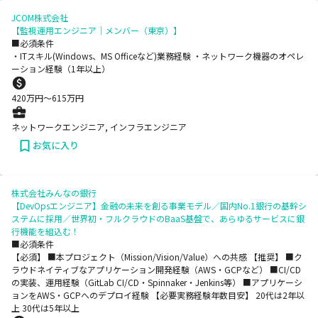
JCOM株式会社
【監視運用エンジニア｜メンバー（東京）】
■必須条件
・ITスキル(Windows、MS Officeなど)業務経験 ・ネットワーク機器のオペレ
ーション経験（1年以上）
420
万円〜
615
万円
ネットワークエンジニア, インフラエンジニア
お気に入り
株式会社みんなの銀行
【DevOpsエンジニア】金融の未来を創る事業モデル／国内No.1銀行の基幹シ
ステムに採用／世界初・フルクラウドのBaaS基盤で、あらゆるサービスに銀
行機能を組込む！
■必須条件
【必須】 ■本プロジェクト（Mission/Vision/Value）への共感 【推奨】 ■ク
ラウドネイティブなアプリケーション開発経験（AWS・GCPなど） ■CI/CD
の実装、運用経験（GitLab CI/CD・Spinnaker・Jenkins等） ■アプリケーシ
ョンをAWS・GCPへのデプロイ経験 【必要実務経験年数目安】 20代は2年以
上 30代は5年以上