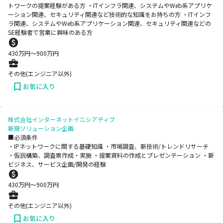
トワークの提案経験がある方 ・ITインフラ関連、システムやWeb系アプリケ
ーション関連、セキュリティ関連など技術的な知識をお持ちの方 ・ITインフ
ラ関連、システムやWeb系アプリケーション関連、セキュリティ関連などの
SE経験者で営業に興味のある方
430
万円〜
900
万円
その他(エンジニア以外)
お気に入り
株式会社インターネットイニシアティブ
新規ソリューション企画
■必須条件
・IPネットワークに関する基礎知識 ・市場調査、新技術/トレンドリサーチ
・仮説構築、調査票作成・実施 ・提案資料の作成とプレゼンテーション ・新
ビジネス、サービス企画/開発の経験
430
万円〜
900
万円
その他(エンジニア以外)
お気に入り