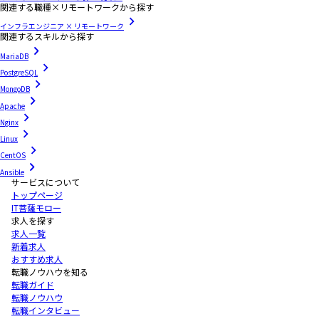
関連する職種×リモートワークから探す
インフラエンジニア × リモートワーク
関連するスキルから探す
MariaDB
PostgreSQL
MongoDB
Apache
Nginx
Linux
CentOS
Ansible
サービスについて
トップページ
IT菩薩モロー
求人を探す
求人一覧
新着求人
おすすめ求人
転職ノウハウを知る
転職ガイド
転職ノウハウ
転職インタビュー