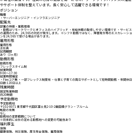
やサポート体制を整えています。長く安心して活躍できる環境です！
ポジション
職種
・サーバーエンジニア ・インフラエンジニア
配属先
部署の特徴・業務環境
・勤務はリモートワークとオフィスのハイブリッド ・有給休暇の取得しやすい環境です ・サービス
の運用のため、24/365の対応が発生します。 ※シフト勤務ではなく、障害発生等のエスカレーショ
ンを24/365で受ける場合があります。
雇用形態
雇用形態
正社員
試用期間
あり（3ヶ月）
勤務形態
勤務形態
フレックスタイム制
就業時間
9:00〜17:30
就業時間補足
・Flexコア無 ・一部フレックス制度有 ・仕事と子育ての両立サポートとして短時間勤務 ・年間休日
日数:120日以上
残業時間
固定残業時間
月20時間
予定勤務地
予定勤務地
〒102-0071 東京都千代田区富士見2-10-2飯田橋グラン・ブルーム
転勤の有無
なし
勤務地の変更範囲について
※将来的に会社の定める勤務地への変更の可能性あり
福利厚生
保険
健康保険、労災保険、厚生年金保険、雇用保険