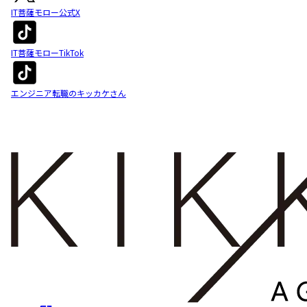
IT菩薩モロー公式X
IT菩薩モローTikTok
エンジニア転職のキッカケさん