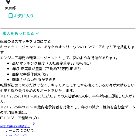
東京都
お気に入り
求人をもっと見る
転職のミスマッチをゼロにする
キッカケエージェントは、あなたのオンリーワンのエンジニアキャリアを共創しま
す
エンジニア専門の転職エージェントとして、次のような特徴があります。
高いマッチング精度（入社後定着率98.49％※1）
年収UP実績が豊富（平均約72万円UP※2）
面倒な書類作成を代行
転職させない判断ができる
転職が初めての方だけでなく、キャリアにモヤモヤを抱えている方々が素晴らしい
企業と巡り会うためのサポートをいたします。
※1：2025/01/01～2025/12/31までの入社者465人中、半年以内に退職した人が7
人。
※2：2025年の20～30歳内定承諾者を対象とし、年収の減少・維持を含む全データ
の平均値を算出。
ITエンジニア転職のプロに
今すぐ無料で相談する
サービスについて
トップページ