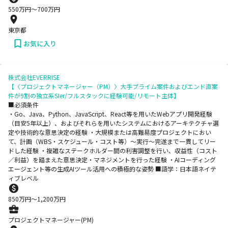
550
万円〜
700
万円
東京都
お気に入り
株式会社EVERRISE
【〈プロジェクトマネージャー（PM）〉大手プライム案件およびエンド直案
件が9割の独立系SIer/フルスタックに経験可能/リモート主体】
■必須条件
・Go、Java、Python、JavaScript、React等を用いたWebアプリ開発経験
（目安5年以上）、およびそれらを用いたシステムにおけるアーキテクチャ選
定や技術的な意思決定の経験 ・大規模または高難易度プロジェクトにおい
て、計画（WBS・スケジュール・コスト等）〜実行〜完遂まで一貫してリー
ドした経験 ・複雑なステークホルダー間の利害調整を行い、収益性（コスト
／利益）を踏まえた意思決定・マネジメントを行った経験 ・AIコーディング
エージェント等の生成AIツール活用への積極的な姿勢 ■語学：日本語ネイテ
ィブレベル
850
万円〜
1,200
万円
プロジェクトマネージャー(PM)