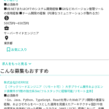
■必須条件
■VB.NETまたはC#でのシステム開発経験 ■Gitなどのバージョン管理ツール
の使用経験 ■チーム開発の経験（円滑なコミュニケーションが取れる方）
500
万円〜
650
万円
サーバーサイドエンジニア
東京都
お気に入り
求人をもっと見る
こんな募集もおすすめ
株式会社EVERRISE
【〈テックリードエンジニア（リモート可）〉大手プライム案件およびエン
ド直案件が9割の独立系SIer/フルスタックに経験可能/リモート主体】
■必須条件
・Go、Java、Python、TypeScript、Reactを用いたWebアプリ開発の豊富な
経験、およびそれらをベースとした運用を見据えたアーキテクチャ設計や技
術選定を主体的に行った経験 ・クラウド（AWS / GCP）環境において、非機