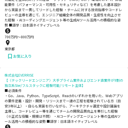
能要件（パフォーマンス・可用性・セキュリティなど）を考慮した基本設計
から実装まで一貫してリードした経験 ・チームに対する技術指導やコードレ
ビューの主導を通じて、エンジニア組織全体の開発品質・生産性を向上させ
た経験 ・AIコーディングエージェント等の生成AIツール活用への積極的な姿
勢 ■語学：日本語ネイティブレベル
700
万円〜
800
万円
東京都
お気に入り
株式会社EVERRISE
【〈テックリードエンジニア〉大手プライム案件およびエンド直案件が9割の
独立系SIer/フルスタックに経験可能/リモート主体】
■必須条件
・Go、Java、Python、TypeScript、Reactのいずれかを用いた、Webアプリ
の要件定義・設計・開発・リリースまで一連の工程を経験されている方（目
安3年以上） ・自らも実装を行いながら、アーキテクチャ選定や設計議論を
主導し、コードレビュー等を通じてチームの開発品質向上を牽引した経験
（※正式な役職・規模は不問） ・AIコーディングエージェント等の生成AIツ
ール活用への積極的な姿勢 ■語学：日本語ネイティブレベル