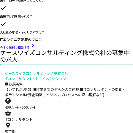
選考フローや通過率はどのくらい？
面接では何を聞かれる？
入社後の年収・キャリアパスは？
ITエンジニア転職のプロに
今すぐ無料で相談する
ケースワイズコンサルティング株式会社の募集中
の求人
ケースワイズコンサルティング株式会社
ITコンサルタント/オープンポジション
■必須条件
【いずれか必須】■IT業界での何らかのご経験 ■ITコンサルタントの素養・
ポテンシャル(例:企画職、ビジネスプロセスへの深い理解など)
400
万円〜
600
万円
ITコンサルタント
東京都