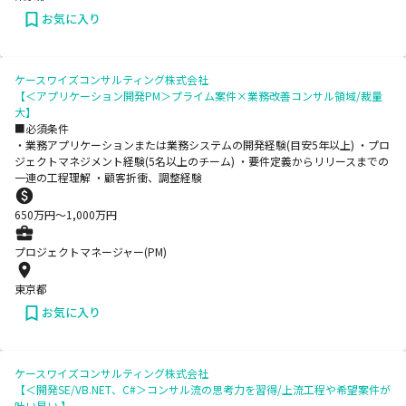
お気に入り
ケースワイズコンサルティング株式会社
【＜アプリケーション開発PM＞プライム案件×業務改善コンサル領域/裁量
大】
■必須条件
・業務アプリケーションまたは業務システムの開発経験(目安5年以上) ・プロ
ジェクトマネジメント経験(5名以上のチーム) ・要件定義からリリースまでの
一連の工程理解 ・顧客折衝、調整経験
650
万円〜
1,000
万円
プロジェクトマネージャー(PM)
東京都
お気に入り
ケースワイズコンサルティング株式会社
【＜開発SE/VB.NET、C#＞コンサル流の思考力を習得/上流工程や希望案件が
叶い易い 】