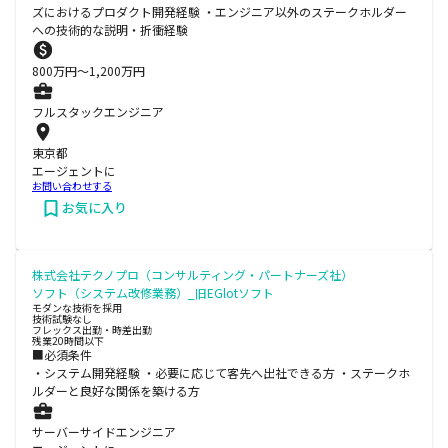
ズにおけるプロダクト開発経験 ・エンジニア以外のステークホルダー
への技術的な説明・折衝経験
800
万円〜
1,200
万円
フルスタックエンジニア
東京都
エージェントに
お問い合わせする
お気に入り
株式会社テクノプロ（コンサルティング・パートナーズ社）
ソフト（システム改修業務）_旧EGlotソフト
モダンな技術を採用
技術試験なし
フレックス出勤・時差出勤
残業20時間以下
■必須条件
・システム開発経験 ・必要に応じて客先へ出社できる方 ・ステークホ
ルダーと良好な関係を築ける方
サーバーサイドエンジニア