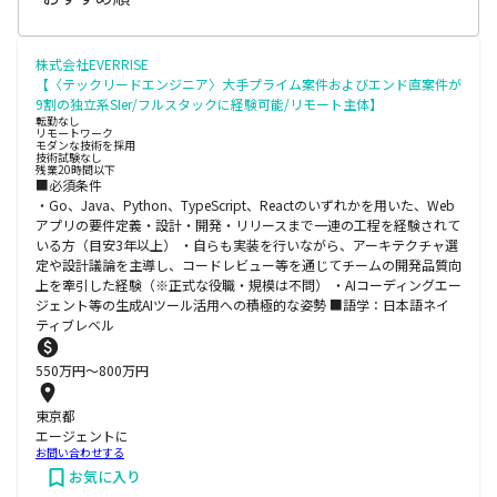
株式会社EVERRISE
【〈テックリードエンジニア〉大手プライム案件およびエンド直案件が
9割の独立系SIer/フルスタックに経験可能/リモート主体】
転勤なし
リモートワーク
モダンな技術を採用
技術試験なし
残業20時間以下
■必須条件
・Go、Java、Python、TypeScript、Reactのいずれかを用いた、Web
アプリの要件定義・設計・開発・リリースまで一連の工程を経験されて
いる方（目安3年以上） ・自らも実装を行いながら、アーキテクチャ選
定や設計議論を主導し、コードレビュー等を通じてチームの開発品質向
上を牽引した経験（※正式な役職・規模は不問） ・AIコーディングエー
ジェント等の生成AIツール活用への積極的な姿勢 ■語学：日本語ネイ
ティブレベル
550
万円〜
800
万円
東京都
エージェントに
お問い合わせする
お気に入り