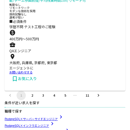
能/チーム参画前提/平均残業時間10h/リモート可
転勤なし
リモートワーク
モダンな技術を採用
技術試験なし
選考が短い
■必須条件
学歴不問 テスト工程のご経験
400
万円〜
500
万円
QAエンジニア
大阪府, 兵庫県, 京都府, 東京都
エージェントに
お問い合わせする
お気に入り
1
2
3
4
5
…
11
条件が近い求人を探す
職種で探す
PostgreSQL×サーバーサイドエンジニア
PostgreSQL×インフラエンジニア