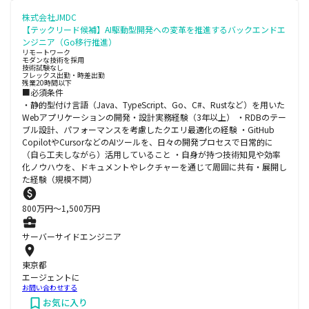
株式会社JMDC
【テックリード候補】AI駆動型開発への変革を推進するバックエンドエ
ンジニア（Go移行推進）
リモートワーク
モダンな技術を採用
技術試験なし
フレックス出勤・時差出勤
残業20時間以下
■必須条件
・静的型付け言語（Java、TypeScript、Go、C#、Rustなど）を用いた
Webアプリケーションの開発・設計実務経験（3年以上） ・RDBのテー
ブル設計、パフォーマンスを考慮したクエリ最適化の経験 ・GitHub
CopilotやCursorなどのAIツールを、日々の開発プロセスで日常的に
（自ら工夫しながら）活用していること ・自身が持つ技術知見や効率
化ノウハウを、ドキュメントやレクチャーを通じて周囲に共有・展開し
た経験（規模不問）
800
万円〜
1,500
万円
サーバーサイドエンジニア
東京都
エージェントに
お問い合わせする
お気に入り