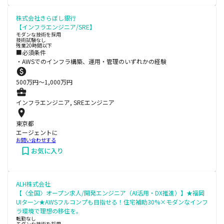
株式会社きらぼし銀行
【インフラエンジニア/SRE】
モダンな技術を採用
技術試験なし
残業20時間以下
■必須条件
・AWSでのインフラ構築、運用・管理のいずれかの経験
500
万円〜
1,000
万円
インフラエンジニア, SREエンジニア
東京都
エージェントに
お問い合わせする
お気に入り
ALH株式会社
【〈全国〉オープン求人/開発エンジニア（AI活用・DX推進）】★福岡
UIターン★AWSフルコンプも目指せる！住宅補助30%×モダンなインフ
ラ環境で理想の移住を。
転勤なし
モダンな技術を採用