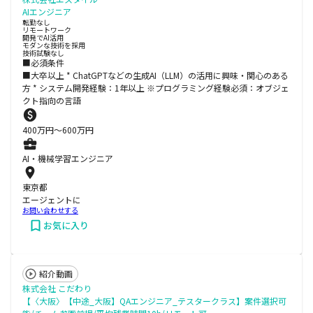
AIエンジニア
転勤なし
リモートワーク
開発でAI活用
モダンな技術を採用
技術試験なし
■必須条件
■大卒以上 * ChatGPTなどの生成AI（LLM）の活用に興味・関心のある
方 * システム開発経験：1年以上 ※プログラミング経験必須：オブジェ
クト指向の言語
400
万円〜
600
万円
AI・機械学習エンジニア
東京都
エージェントに
お問い合わせする
お気に入り
紹介動画
株式会社 こだわり
【〈大阪〉【中途_大阪】QAエンジニア_テスタークラス】案件選択可