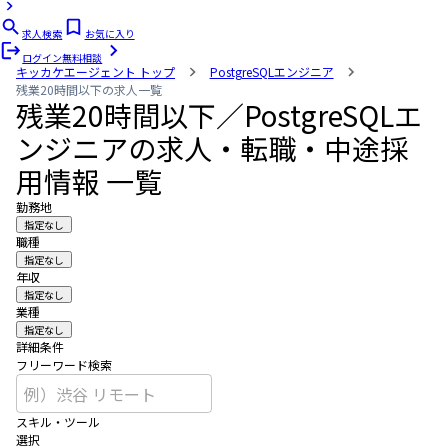
求人検索
お気に入り
ログイン
無料相談
キッカケエージェント
トップ
PostgreSQLエンジニア
残業20時間以下の求人一覧
残業20時間以下／PostgreSQLエ
ンジニアの求人・転職・中途採
用情報 一覧
勤務地
指定なし
職種
指定なし
年収
指定なし
業種
指定なし
詳細条件
フリーワード検索
スキル・ツール
選択