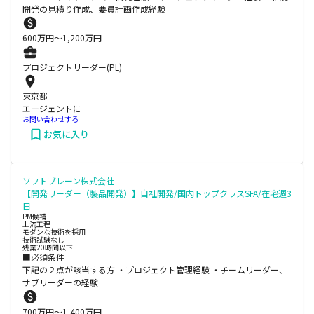
開発の見積り作成、要員計画作成経験
600
万円〜
1,200
万円
プロジェクトリーダー(PL)
東京都
エージェントに
お問い合わせする
お気に入り
ソフトブレーン株式会社
【開発リーダー（製品開発）】自社開発/国内トップクラスSFA/在宅週3
日
PM候補
上流工程
モダンな技術を採用
技術試験なし
残業20時間以下
■必須条件
下記の２点が該当する方 ・プロジェクト管理経験 ・チームリーダー、
サブリーダーの経験
700
万円〜
1,400
万円