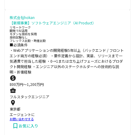
株式会社hokan
【新規事業】ソフトウェアエンジニア（AI Product）
リモートワーク
開発でAI活用
モダンな技術を採用
技術試験なし
フレックス出勤・時差出勤
■必須条件
・Webアプリケーションの開発経験5年以上（バックエンド / フロント
エンド両方の経験必須） ・要件定義から設計、実装、リリースまで一
気通貫で担当した経験 ・0→1または立ち上げフェーズにおけるプロダ
クト開発経験 ・エンジニア以外のステークホルダーへの技術的な説
明・折衝経験
800
万円〜
1,200
万円
フルスタックエンジニア
東京都
エージェントに
お問い合わせする
お気に入り