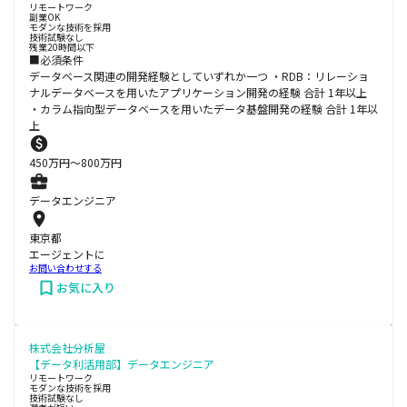
リモートワーク
副業OK
モダンな技術を採用
技術試験なし
残業20時間以下
■必須条件
データベース関連の開発経験としていずれか一つ ・RDB：リレーショ
ナルデータベースを用いたアプリケーション開発の経験 合計 1年以上
・カラム指向型データベースを用いたデータ基盤開発の経験 合計 1年以
上
450
万円〜
800
万円
データエンジニア
東京都
エージェントに
お問い合わせする
お気に入り
株式会社分析屋
【データ利活用部】データエンジニア
リモートワーク
モダンな技術を採用
技術試験なし