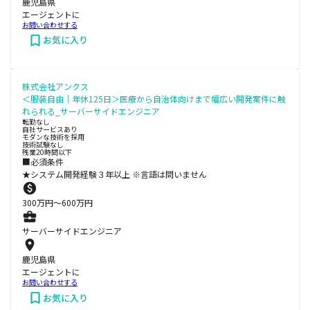
鹿児島県
エージェントに
お問い合わせする
お気に入り
株式会社アンクス
＜服装自由｜年休125日＞医療から自治体向けまで幅広い開発案件に触
れられる_サーバーサイドエンジニア
転勤なし
自社サービスあり
モダンな技術を採用
技術試験なし
残業20時間以下
■必須条件
★システム開発経験３年以上 ※言語は問いません
300
万円〜
600
万円
サーバーサイドエンジニア
鹿児島県
エージェントに
お問い合わせする
お気に入り