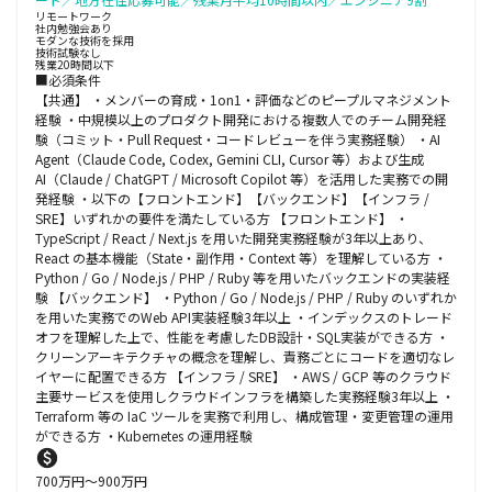
リモートワーク
社内勉強会あり
モダンな技術を採用
技術試験なし
残業20時間以下
■必須条件
【共通】 ・メンバーの育成・1on1・評価などのピープルマネジメント
経験 ・中規模以上のプロダクト開発における複数人でのチーム開発経
験（コミット・Pull Request・コードレビューを伴う実務経験） ・AI
Agent（Claude Code, Codex, Gemini CLI, Cursor 等）および生成
AI（Claude / ChatGPT / Microsoft Copilot 等）を活用した実務での開
発経験 ・以下の【フロントエンド】【バックエンド】【インフラ /
SRE】いずれかの要件を満たしている方 【フロントエンド】 ・
TypeScript / React / Next.js を用いた開発実務経験が3年以上あり、
React の基本機能（State・副作用・Context 等）を理解している方 ・
Python / Go / Node.js / PHP / Ruby 等を用いたバックエンドの実装経
験 【バックエンド】 ・Python / Go / Node.js / PHP / Ruby のいずれか
を用いた実務でのWeb API実装経験3年以上 ・インデックスのトレード
オフを理解した上で、性能を考慮したDB設計・SQL実装ができる方 ・
クリーンアーキテクチャの概念を理解し、責務ごとにコードを適切なレ
イヤーに配置できる方 【インフラ / SRE】 ・AWS / GCP 等のクラウド
主要サービスを使用しクラウドインフラを構築した実務経験3年以上 ・
Terraform 等の IaC ツールを実務で利用し、構成管理・変更管理の運用
ができる方 ・Kubernetes の運用経験
700
万円〜
900
万円