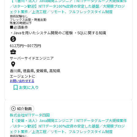
【〈香川・法人〉Java開発エンジニア│NTTデータグループ大規模案件
／UIターン歓迎】NTTデータ100%出資の安定した基盤／大規模プロジ
ェクト案件／上流工程／リモート、フルフレックスタイム制度
技術試験なし
フレックス出勤・時差出勤
残業20時間以下
■必須条件
・Javaを用いたシステム開発のご経験 ・SQLに関する知識
612
万円〜
807
万円
サーバーサイドエンジニア
香川県, 徳島県, 愛媛県, 高知県
エージェントに
お問い合わせする
お気に入り
紹介動画
株式会社NTTデータ四国
【〈愛媛・法人〉Java開発エンジニア│NTTデータグループ大規模案件
／UIターン歓迎】NTTデータ100%出資の安定した基盤／大規模プロジ
ェクト案件／上流工程／リモート、フルフレックスタイム制度
技術試験なし