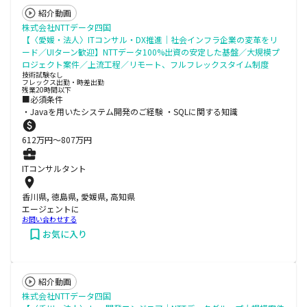
紹介動画
株式会社NTTデータ四国
【〈愛媛・法人〉ITコンサル・DX推進│社会インフラ企業の変革をリ
ード／UIターン歓迎】NTTデータ100%出資の安定した基盤／大規模プ
ロジェクト案件／上流工程／リモート、フルフレックスタイム制度
技術試験なし
フレックス出勤・時差出勤
残業20時間以下
■必須条件
・Javaを用いたシステム開発のご経験 ・SQLに関する知識
612
万円〜
807
万円
ITコンサルタント
香川県, 徳島県, 愛媛県, 高知県
エージェントに
お問い合わせする
お気に入り
紹介動画
株式会社NTTデータ四国