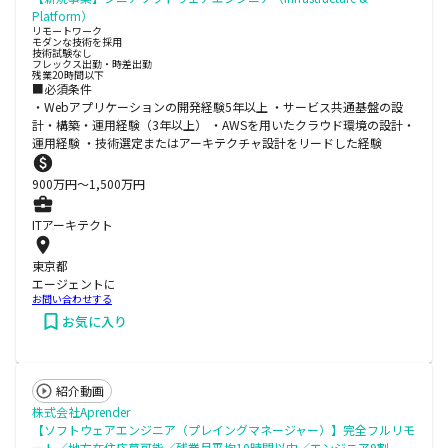
Platform）
リモートワーク
モダンな技術を採用
技術試験なし
フレックス出勤・時差出勤
残業20時間以下
■必須条件
・Webアプリケーションの開発経験5年以上 ・サービス共通基盤の設
計・構築・運用経験（3年以上） ・AWSを用いたクラウド環境の設計・
運用経験 ・技術選定またはアーキテクチャ設計をリードした経験
900
万円〜
1,500
万円
ITアーキテクト
東京都
エージェントに
お問い合わせする
お気に入り
紹介動画
株式会社Aprender
【ソフトウェアエンジニア（プレイングマネージャー）】完全フルリモ
ート／地方在住応募可能／残業月平均10時間以内／エンジニア9割