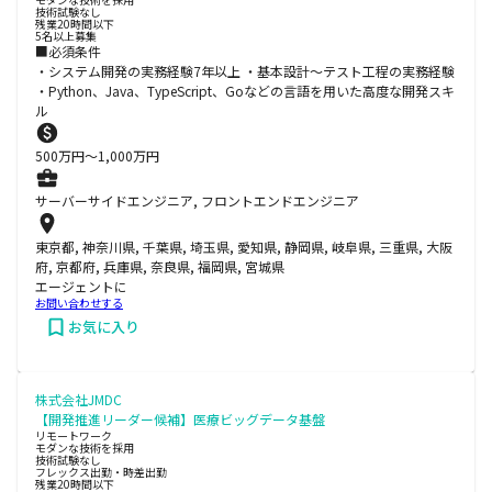
技術試験なし
残業20時間以下
5名以上募集
■必須条件
・システム開発の実務経験7年以上 ・基本設計～テスト工程の実務経験
・Python、Java、TypeScript、Goなどの言語を用いた高度な開発スキ
ル
500
万円〜
1,000
万円
サーバーサイドエンジニア, フロントエンドエンジニア
東京都, 神奈川県, 千葉県, 埼玉県, 愛知県, 静岡県, 岐阜県, 三重県, 大阪
府, 京都府, 兵庫県, 奈良県, 福岡県, 宮城県
エージェントに
お問い合わせする
お気に入り
株式会社JMDC
【開発推進リーダー候補】医療ビッグデータ基盤
リモートワーク
モダンな技術を採用
技術試験なし
フレックス出勤・時差出勤
残業20時間以下