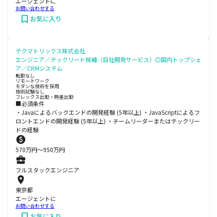
エージェントに
お問い合わせする
お気に入り
テクマトリックス株式会社
エンジニア／テックリード候補（自社開発サービス）◎国内トップシェ
ア／CRMシステム
転勤なし
リモートワーク
モダンな技術を採用
技術試験なし
フレックス出勤・時差出勤
■必須条件
・Javaによるバックエンドの開発経験 (5年以上) ・JavaScriptによるフ
ロントエンドの開発経験 (5年以上) ・チームリーダーまたはテックリー
ドの経験
570
万円〜
950
万円
フルスタックエンジニア
東京都
エージェントに
お問い合わせする
お気に入り