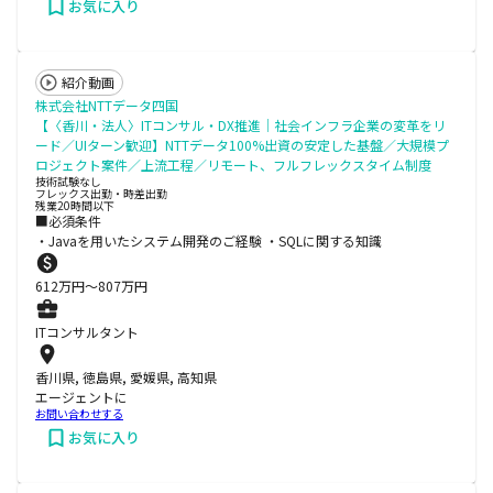
お気に入り
紹介動画
株式会社NTTデータ四国
【〈香川・法人〉ITコンサル・DX推進│社会インフラ企業の変革をリ
ード／UIターン歓迎】NTTデータ100%出資の安定した基盤／大規模プ
ロジェクト案件／上流工程／リモート、フルフレックスタイム制度
技術試験なし
フレックス出勤・時差出勤
残業20時間以下
■必須条件
・Javaを用いたシステム開発のご経験 ・SQLに関する知識
612
万円〜
807
万円
ITコンサルタント
香川県, 徳島県, 愛媛県, 高知県
エージェントに
お問い合わせする
お気に入り