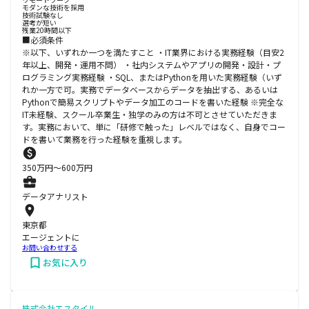
モダンな技術を採用
技術試験なし
選考が短い
残業20時間以下
■必須条件
※以下、いずれか一つを満たすこと ・IT業界における実務経験（目安2
年以上、開発・運用不問） ・社内システムやアプリの開発・設計・プ
ログラミング実務経験 ・SQL、またはPythonを用いた実務経験（いず
れか一方で可。実務でデータベースからデータを抽出する、あるいは
Pythonで簡易スクリプトやデータ加工のコードを書いた経験 ※完全な
IT未経験、スクール卒業生・独学のみの方は不可とさせていただきま
す。実務において、単に「研修で触った」レベルではなく、自身でコー
ドを書いて業務を行った経験を重視します。
350
万円〜
600
万円
データアナリスト
東京都
エージェントに
お問い合わせする
お気に入り
株式会社エスタイル