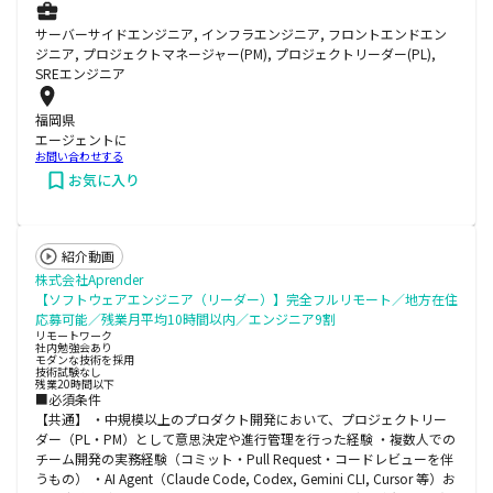
サーバーサイドエンジニア, インフラエンジニア, フロントエンドエン
ジニア, プロジェクトマネージャー(PM), プロジェクトリーダー(PL),
SREエンジニア
福岡県
エージェントに
お問い合わせする
お気に入り
紹介動画
株式会社Aprender
【ソフトウェアエンジニア（リーダー）】完全フルリモート／地方在住
応募可能／残業月平均10時間以内／エンジニア9割
リモートワーク
社内勉強会あり
モダンな技術を採用
技術試験なし
残業20時間以下
■必須条件
【共通】 ・中規模以上のプロダクト開発において、プロジェクトリー
ダー（PL・PM）として意思決定や進行管理を行った経験 ・複数人での
チーム開発の実務経験（コミット・Pull Request・コードレビューを伴
うもの） ・AI Agent（Claude Code, Codex, Gemini CLI, Cursor 等）お