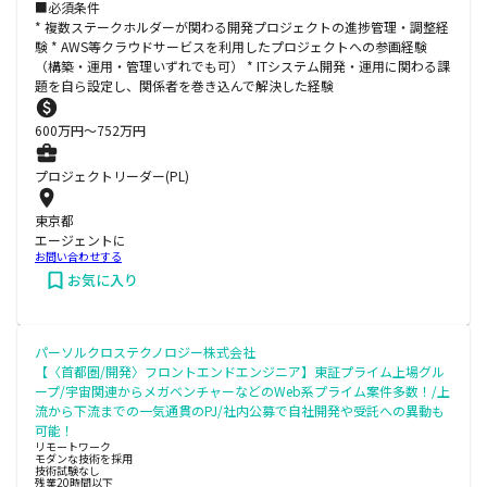
■必須条件
* 複数ステークホルダーが関わる開発プロジェクトの進捗管理・調整経
験 * AWS等クラウドサービスを利用したプロジェクトへの参画経験
（構築・運用・管理いずれでも可） * ITシステム開発・運用に関わる課
題を自ら設定し、関係者を巻き込んで解決した経験
600
万円〜
752
万円
プロジェクトリーダー(PL)
東京都
エージェントに
お問い合わせする
お気に入り
パーソルクロステクノロジー株式会社
【〈首都圏/開発〉フロントエンドエンジニア】東証プライム上場グル
ープ/宇宙関連からメガベンチャーなどのWeb系プライム案件多数！/上
流から下流までの一気通貫のPJ/社内公募で自社開発や受託への異動も
可能！
リモートワーク
モダンな技術を採用
技術試験なし
残業20時間以下