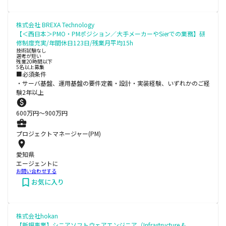
株式会社 BREXA Technology
【＜西日本＞PMO・PMポジション／大手メーカーやSierでの業務】研
修制度充実/年間休日123日/残業月平均15h
技術試験なし
選考が短い
残業20時間以下
5名以上募集
■必須条件
・サーバ基盤、運用基盤の要件定義・設計・実装経験、いずれかのご経
験2年以上
600
万円〜
900
万円
プロジェクトマネージャー(PM)
愛知県
エージェントに
お問い合わせする
お気に入り
株式会社hokan
【新規事業】シニアソフトウェアエンジニア（Infrastructure &