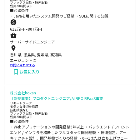
フレックス出勤・時差出勤
残業20時間以下
■必須条件
・Javaを用いたシステム開発のご経験 ・SQLに関する知識
612
万円〜
807
万円
サーバーサイドエンジニア
香川県, 徳島県, 愛媛県, 高知県
エージェントに
お問い合わせする
お気に入り
株式会社hokan
【新規事業】プロダクトエンジニア/AI BPO BPaaS事業
リモートワーク
モダンな技術を採用
技術試験なし
フレックス出勤・時差出勤
残業20時間以下
■必須条件
・Webアプリケーションの開発経験5年以上 ・バックエンド / フロント
エンド / インフラを横断したフルスタック開発経験 ・技術選定、アー
キテクチャ設計、開発基盤づくりの経験 ・0→1または立ち上げフェー