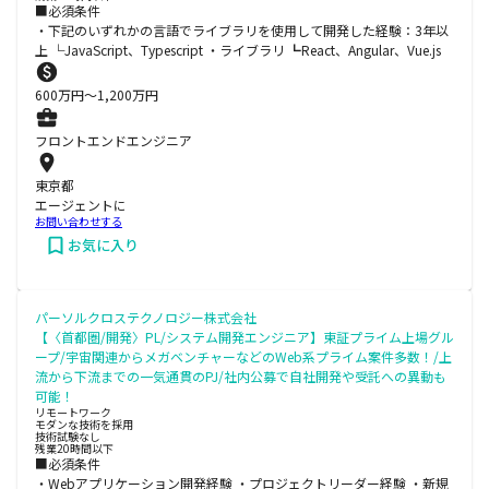
■必須条件
・下記のいずれかの言語でライブラリを使用して開発した経験：3年以
上 └JavaScript、Typescript ・ライブラリ ┗React、Angular、Vue.js
600
万円〜
1,200
万円
フロントエンドエンジニア
東京都
エージェントに
お問い合わせする
お気に入り
パーソルクロステクノロジー株式会社
【〈首都圏/開発〉PL/システム開発エンジニア】東証プライム上場グル
ープ/宇宙関連からメガベンチャーなどのWeb系プライム案件多数！/上
流から下流までの一気通貫のPJ/社内公募で自社開発や受託への異動も
可能！
リモートワーク
モダンな技術を採用
技術試験なし
残業20時間以下
■必須条件
・Webアプリケーション開発経験 ・プロジェクトリーダー経験 ・新規