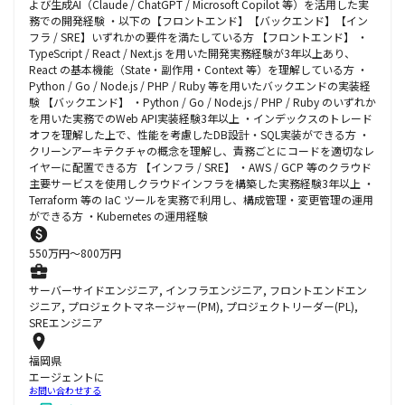
よび生成AI（Claude / ChatGPT / Microsoft Copilot 等）を活用した実
務での開発経験 ・以下の【フロントエンド】【バックエンド】【イン
フラ / SRE】いずれかの要件を満たしている方 【フロントエンド】 ・
TypeScript / React / Next.js を用いた開発実務経験が3年以上あり、
React の基本機能（State・副作用・Context 等）を理解している方 ・
Python / Go / Node.js / PHP / Ruby 等を用いたバックエンドの実装経
験 【バックエンド】 ・Python / Go / Node.js / PHP / Ruby のいずれか
を用いた実務でのWeb API実装経験3年以上 ・インデックスのトレード
オフを理解した上で、性能を考慮したDB設計・SQL実装ができる方 ・
クリーンアーキテクチャの概念を理解し、責務ごとにコードを適切なレ
イヤーに配置できる方 【インフラ / SRE】 ・AWS / GCP 等のクラウド
主要サービスを使用しクラウドインフラを構築した実務経験3年以上 ・
Terraform 等の IaC ツールを実務で利用し、構成管理・変更管理の運用
ができる方 ・Kubernetes の運用経験
550
万円〜
800
万円
サーバーサイドエンジニア, インフラエンジニア, フロントエンドエン
ジニア, プロジェクトマネージャー(PM), プロジェクトリーダー(PL),
SREエンジニア
福岡県
エージェントに
お問い合わせする