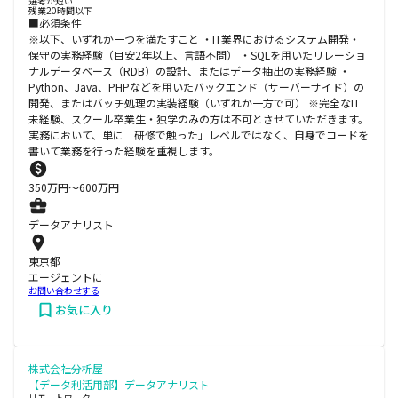
選考が短い
残業20時間以下
■必須条件
※以下、いずれか一つを満たすこと ・IT業界におけるシステム開発・
保守の実務経験（目安2年以上、言語不問） ・SQLを用いたリレーショ
ナルデータベース（RDB）の設計、またはデータ抽出の実務経験 ・
Python、Java、PHPなどを用いたバックエンド（サーバーサイド）の
開発、またはバッチ処理の実装経験（いずれか一方で可） ※完全なIT
未経験、スクール卒業生・独学のみの方は不可とさせていただきます。
実務において、単に「研修で触った」レベルではなく、自身でコードを
書いて業務を行った経験を重視します。
350
万円〜
600
万円
データアナリスト
東京都
エージェントに
お問い合わせする
お気に入り
株式会社分析屋
【データ利活用部】データアナリスト
リモートワーク