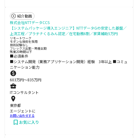
紹介動画
株式会社NTTデータCCS
【システムパッケージ導入エンジニア】NTTデータGの安定した基盤／
上流工程／プラチナくるみん認定／在宅勤務6割／家賃補助5万円
リモートワーク
モダンな技術を採用
技術試験なし
フレックス出勤・時差出勤
残業20時間以下
■必須条件
■システム開発（業務アプリケーション開発）経験 3年以上 ■コミュ
ニケーション能力
603
万円〜
835
万円
ITコンサルタント
東京都
エージェントに
お問い合わせする
お気に入り