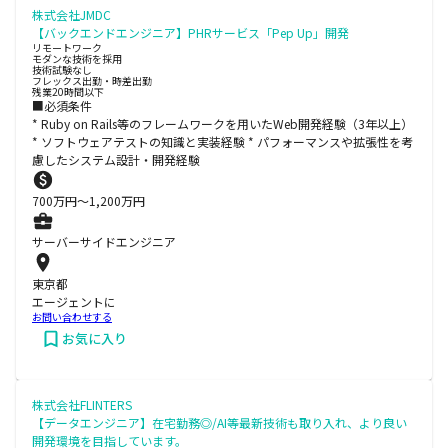
株式会社JMDC
【バックエンドエンジニア】PHRサービス「Pep Up」開発
リモートワーク
モダンな技術を採用
技術試験なし
フレックス出勤・時差出勤
残業20時間以下
■必須条件
* Ruby on Rails等のフレームワークを用いたWeb開発経験（3年以上）
* ソフトウェアテストの知識と実装経験 * パフォーマンスや拡張性を考
慮したシステム設計・開発経験
700
万円〜
1,200
万円
サーバーサイドエンジニア
東京都
エージェントに
お問い合わせする
お気に入り
株式会社FLINTERS
【データエンジニア】在宅勤務◎/AI等最新技術も取り入れ、より良い
開発環境を目指しています。