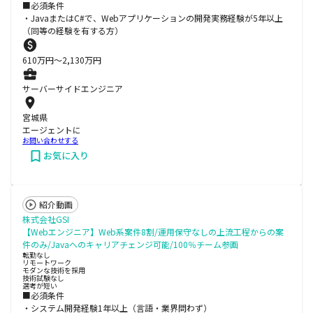
■必須条件
・JavaまたはC#で、Webアプリケーションの開発実務経験が5年以上
（同等の経験を有する方）
610
万円〜
2,130
万円
サーバーサイドエンジニア
宮城県
エージェントに
お問い合わせする
お気に入り
紹介動画
株式会社GSI
【Webエンジニア】Web系案件8割/運用保守なしの上流工程からの案
件のみ/Javaへのキャリアチェンジ可能/100％チーム参画
転勤なし
リモートワーク
モダンな技術を採用
技術試験なし
選考が短い
■必須条件
・システム開発経験1年以上（言語・業界問わず）