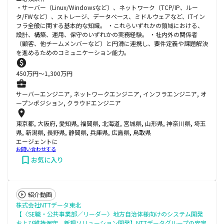
・サーバー（Linux/Windowsなど）、ネットワーク（TCP/IP、ルー
タ/FWなど）、ストレージ、データベース、ミドルウェアなど、ITイン
フラ全般に関する基本的な知識。 ・これらいずれかの領域における、
設計、構築、運用、保守のいずれかの実務経験。 ・社内外の関係者
（顧客、他チームメンバーなど）と円滑に連携し、要件定義や課題解決
を進めるためのコミュニケーション能力。
450
万円〜
1,300
万円
サーバーエンジニア, ネットワークエンジニア, インフラエンジニア, オ
ープンポジション, クラウドエンジニア
東京都, 大阪府, 愛知県, 福岡県, 北海道, 宮城県, 山形県, 神奈川県, 埼玉
県, 新潟県, 長野県, 静岡県, 兵庫県, 広島県, 鳥取県
エージェントに
お問い合わせする
お気に入り
紹介動画
株式会社NTTデータ東北
【〈SE職・公共事業部／リーダー〉地方自治体様向けのシステム開発
および維持保守、新規ソリューション開発】NTTデータグループの安定