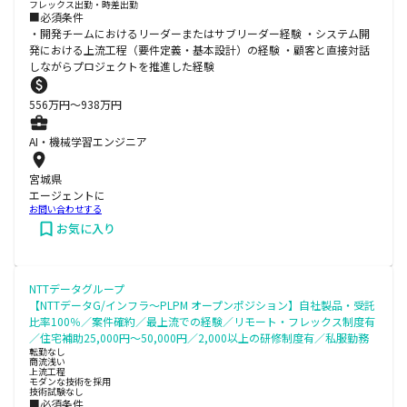
フレックス出勤・時差出勤
■必須条件
・開発チームにおけるリーダーまたはサブリーダー経験 ・システム開
発における上流工程（要件定義・基本設計）の経験 ・顧客と直接対話
しながらプロジェクトを推進した経験
556
万円〜
938
万円
AI・機械学習エンジニア
宮城県
エージェントに
お問い合わせする
お気に入り
NTTデータグループ
【NTTデータG/インフラ～PLPM オープンポジション】自社製品・受託
比率100％／案件確約／最上流での経験／リモート・フレックス制度有
／住宅補助25,000円～50,000円／2,000以上の研修制度有／私服勤務
転勤なし
商流浅い
上流工程
モダンな技術を採用
技術試験なし
■必須条件