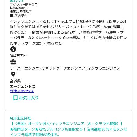
モダンな技術を採用
技術試験なし
残業20時間以下
■必須条件
インフラエンジニアとして半年以上のご経験(規模は不問) 《歓迎する経
験》※必須ではありません ◎サーバ・ストレージ AWS・Azure環境に
おける設計・構築 VMwareによる仮想サーバ構築 各種サーバ運用・サ
ーバ保守 など ◎ネットワーク Cisco機器、もしくはその他機器を用い
たネットワーク設計・構築 など
384
万円〜
サーバーエンジニア, ネットワークエンジニア, インフラエンジニア
宮城県
エージェントに
お問い合わせする
お気に入り
ALH株式会社
【〈全国〉オープン求人/インフラエンジニア（AI・クラウド基盤）】
★福岡UIターン★AWSフルコンプも目指せる！住宅補助30%×モダンな
インフラ環境で理想の移住を。