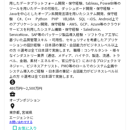
用したデータプラットフォーム開発・保守経験、tableau, PowerBI等の
ツールを用いたデータの可視化、ダッシュボード開発・保守経験 ・
Javaを中心としたオープン系開発言語を用いたシステム開発、保守経
験 C#、C++ Python PHP VB,VBA SQL ・iOS、Android上で
のアプリケーション開発、保守経験 ・AWS、GCP、Azure等のクラウド
サービスを利用したシステム構築・保守経験 ・Salesforce、
ServiceNow、SAP等のパッケージ製品導入経験 ・ソフトウェア工学に
基づいた品質管理スキル ・可用性、セキュリティを考慮したアプリケ
ーションの設計経験 ・日本語の筆記・会話能力がビジネスレベル以上
の方 ※選考は全て日本語で実施します。 職種：コンサルタント ・様々
なインダストリー業界（通信、メディア、ハイテク、製造、流通、トラ
ベル、金融、素材・エネルギー、官公庁など）におけるプロジェクトマ
ネジャー、ビジネスアナリスト、PMO等のロールでのシステム企画や
システム導入のご経験 ・日本語の筆記・会話能力がビジネスレベル以
上の方 ※選考は全て日本語で実施します。
480
万円〜
2,500
万円
オープンポジション
東京都, 宮城県
エージェントに
お問い合わせする
お気に入り