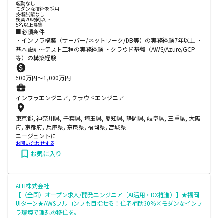
転勤なし
モダンな技術を採用
技術試験なし
残業20時間以下
5名以上募集
■必須条件
・インフラ構築（サーバー/ネットワーク/DB等）の実務経験7年以上 ・
基本設計～テスト工程の実務経験 ・クラウド基盤（AWS/Azure/GCP
等）の構築経験
500
万円〜
1,000
万円
インフラエンジニア, クラウドエンジニア
東京都, 神奈川県, 千葉県, 埼玉県, 愛知県, 静岡県, 岐阜県, 三重県, 大阪
府, 京都府, 兵庫県, 奈良県, 福岡県, 宮城県
エージェントに
お問い合わせする
お気に入り
ALH株式会社
【〈全国〉オープン求人/開発エンジニア（AI活用・DX推進）】★福岡
UIターン★AWSフルコンプも目指せる！住宅補助30%×モダンなインフ
ラ環境で理想の移住を。