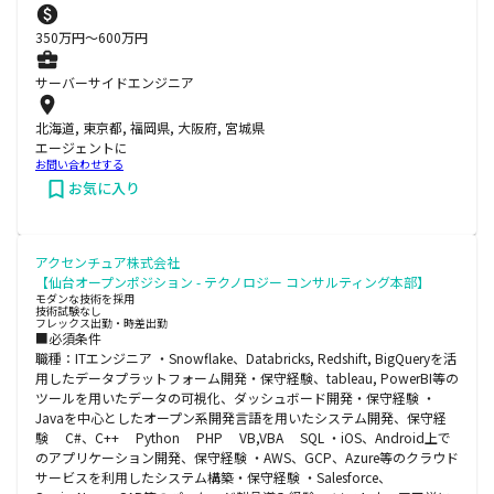
350
万円〜
600
万円
サーバーサイドエンジニア
北海道, 東京都, 福岡県, 大阪府, 宮城県
エージェントに
お問い合わせする
お気に入り
アクセンチュア株式会社
【仙台オープンポジション - テクノロジー コンサルティング本部】
モダンな技術を採用
技術試験なし
フレックス出勤・時差出勤
■必須条件
職種：ITエンジニア ・Snowflake、Databricks, Redshift, BigQueryを活
用したデータプラットフォーム開発・保守経験、tableau, PowerBI等の
ツールを用いたデータの可視化、ダッシュボード開発・保守経験 ・
Javaを中心としたオープン系開発言語を用いたシステム開発、保守経
験 C#、C++ Python PHP VB,VBA SQL ・iOS、Android上で
のアプリケーション開発、保守経験 ・AWS、GCP、Azure等のクラウド
サービスを利用したシステム構築・保守経験 ・Salesforce、