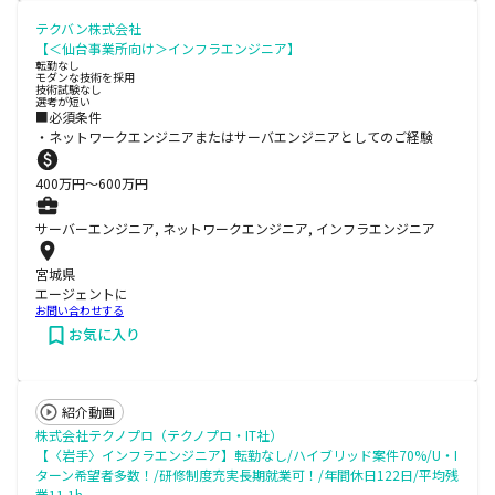
テクバン株式会社
【＜仙台事業所向け＞インフラエンジニア】
転勤なし
モダンな技術を採用
技術試験なし
選考が短い
■必須条件
・ネットワークエンジニアまたはサーバエンジニアとしてのご経験
400
万円〜
600
万円
サーバーエンジニア, ネットワークエンジニア, インフラエンジニア
宮城県
エージェントに
お問い合わせする
お気に入り
紹介動画
株式会社テクノプロ（テクノプロ・IT社）
【〈岩手〉インフラエンジニア】転勤なし/ハイブリッド案件70%/U・I
ターン希望者多数！/研修制度充実長期就業可！/年間休日122日/平均残
業11.1h