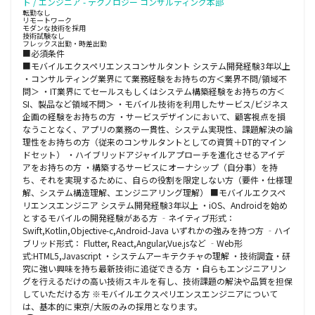
ト / エンジニア - テクノロジー コンサルティング本部
転勤なし
リモートワーク
モダンな技術を採用
技術試験なし
フレックス出勤・時差出勤
■必須条件
■モバイルエクスペリエンスコンサルタント システム開発経験3年以上
・コンサルティング業界にて業務経験をお持ちの方＜業界不問/領域不
問＞ ・IT業界にてセールスもしくはシステム構築経験をお持ちの方＜
SI、製品など領域不問＞ ・モバイル技術を利用したサービス/ビジネス
企画の経験をお持ちの方 ・サービスデザインにおいて、顧客視点を損
なうことなく、アプリの業務の一貫性、システム実現性、課題解決の論
理性をお持ちの方（従来のコンサルタントとしての資質＋DT的マイン
ドセット） ・ハイブリッドアジャイルアプローチを進化させるアイデ
アをお持ちの方 ・構築するサービスにオーナシップ（自分事）を持
ち、それを実現するために、自らの役割を限定しない方（要件・仕様理
解、システム構造理解、エンジニアリング理解） ■モバイルエクスペ
リエンスエンジニア システム開発経験3年以上 ・iOS、Androidを始め
とするモバイルの開発経験がある方 ‐ネイティブ形式：
Swift,Kotlin,Objective-c,Android-Java いずれかの強みを持つ方 ‐ハイ
ブリッド形式： Flutter, React,Angular,Vue.jsなど ‐Web形
式:HTML5,Javascript ・システムアーキテクチャの理解 ・技術調査・研
究に強い興味を持ち最新技術に追従できる方 ・自らもエンジニアリン
グを行えるだけの高い技術スキルを有し、技術課題の解決や品質を担保
していただける方 ※モバイルエクスぺリエンスエンジニアについて
は、基本的に東京/大阪のみの採用となります。