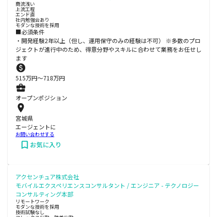
商流浅い
上流工程
エンド直
社内勉強会あり
モダンな技術を採用
■必須条件
・開発経験2年以上（但し、運用保守のみの経験は不可） ※多数のプロ
ジェクトが進⾏中のため、得意分野やスキルに合わせて業務をお任せし
ます
515
万円〜
718
万円
オープンポジション
宮城県
エージェントに
お問い合わせする
お気に入り
アクセンチュア株式会社
モバイルエクスペリエンスコンサルタント / エンジニア - テクノロジー
コンサルティング本部
リモートワーク
モダンな技術を採用
技術試験なし