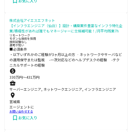
お気に入り
株式会社アイエスエフネット
【インフラエンジニア（仙台）】設計・構築案件豊富なインフラ特化企
業/積極性があれば誰でもマネージャーに立候補可能！/月平均残業7h
リモートワーク
モダンな技術を採用
技術試験なし
選考が短い
■必須条件
・以下いずれかのご経験が3ヶ月以上の方 ‐ネットワークやサーバなど
の運用保守または監視 -一次対応などのヘルプデスクの経験 -テク
ニカルサポートの経験
330
万円〜
431
万円
サーバーエンジニア, ネットワークエンジニア, インフラエンジニア
宮城県
エージェントに
お問い合わせする
お気に入り