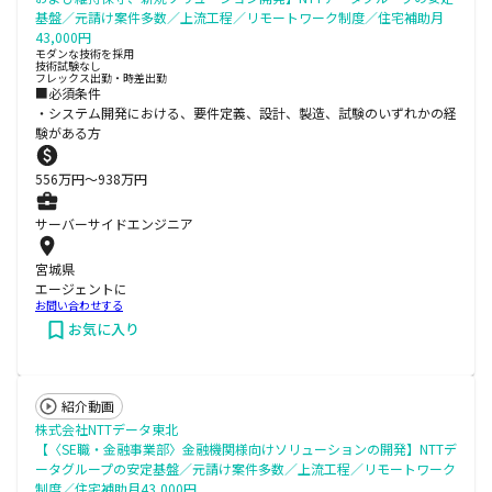
基盤／元請け案件多数／上流工程／リモートワーク制度／住宅補助月
43,000円
モダンな技術を採用
技術試験なし
フレックス出勤・時差出勤
■必須条件
・システム開発における、要件定義、設計、製造、試験のいずれかの経
験がある方
556
万円〜
938
万円
サーバーサイドエンジニア
宮城県
エージェントに
お問い合わせする
お気に入り
紹介動画
株式会社NTTデータ東北
【〈SE職・金融事業部〉金融機関様向けソリューションの開発】NTTデ
ータグループの安定基盤／元請け案件多数／上流工程／リモートワーク
制度／住宅補助月43,000円