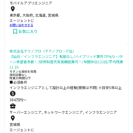
モバイルアプリエンジニア
東京都, 大阪府, 北海道, 宮城県
エージェントに
お問い合わせする
お気に入り
株式会社テクノプロ（テクノプロ・IT社）
【仙台／インフラエンジニア】転勤なし/ハイブリッド案件70%/U・Iタ
ーン希望者多数！/研修制度充実長期就業可！/年間休日122日/平均残業
11.1h
モダンな技術を採用
技術試験なし
残業20時間以下
■必須条件
インフラエンジニアとして設計以上の経験(規模は不問) ※目安5年以上
384
万円〜
サーバーエンジニア, ネットワークエンジニア, インフラエンジニア
宮城県
エージェントに