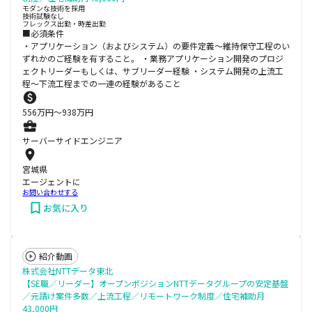
モダンな技術を採用
技術試験なし
フレックス出勤・時差出勤
■必須条件
・アプリケーション（およびシステム）の要件定義～維持保守工程のい
ずれかのご経験を有すること。 ・業務アプリケーション開発のプロジ
ェクトリーダーもしくは、サブリーダー経験 ・システム開発の上流工
程～下流工程までの一連の経験があること
556
万円〜
938
万円
サーバーサイドエンジニア
宮城県
エージェントに
お問い合わせする
お気に入り
紹介動画
株式会社NTTデータ東北
【SE職／リーダー】オープンポジションNTTデータグループの安定基盤
／元請け案件多数／上流工程／リモートワーク制度／住宅補助月
43,000円