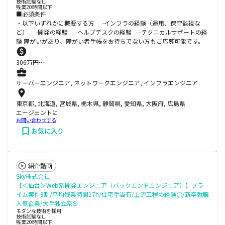
技術試験なし
残業20時間以下
■必須条件
・以下いずれかに概要する方 -インフラの経験（運用、保守監視な
ど） -開発の経験 -ヘルプデスクの経験 -テクニカルサポートの経
験 障がいがあり、障がい者手帳をお持ちでない方もご応募可能です。
306
万円〜
サーバーエンジニア, ネットワークエンジニア, インフラエンジニア
東京都, 北海道, 宮城県, 栃木県, 静岡県, 愛知県, 大阪府, 広島県
エージェントに
お問い合わせする
お気に入り
紹介動画
Sky株式会社
【＜仙台＞Web系開発エンジニア（バックエンドエンジニア）】プラ
イム案件9割/平均残業時間17h/住宅手当有/上流工程の経験〇/新卒就職
人気企業/大手独立系SI
モダンな技術を採用
技術試験なし
残業20時間以下