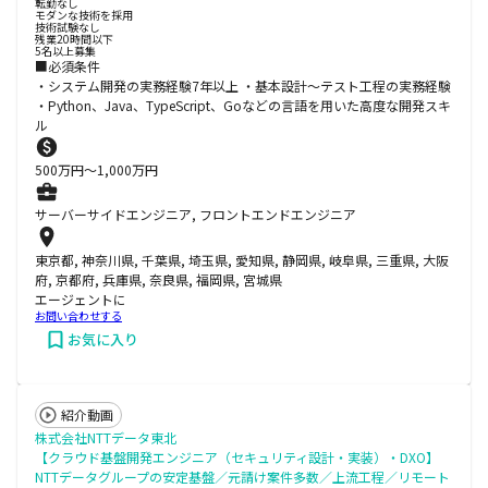
転勤なし
モダンな技術を採用
技術試験なし
残業20時間以下
5名以上募集
■必須条件
・システム開発の実務経験7年以上 ・基本設計～テスト工程の実務経験
・Python、Java、TypeScript、Goなどの言語を用いた高度な開発スキ
ル
500
万円〜
1,000
万円
サーバーサイドエンジニア, フロントエンドエンジニア
東京都, 神奈川県, 千葉県, 埼玉県, 愛知県, 静岡県, 岐阜県, 三重県, 大阪
府, 京都府, 兵庫県, 奈良県, 福岡県, 宮城県
エージェントに
お問い合わせする
お気に入り
紹介動画
株式会社NTTデータ東北
【クラウド基盤開発エンジニア（セキュリティ設計・実装）・DXO】
NTTデータグループの安定基盤／元請け案件多数／上流工程／リモート