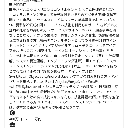
フレックス出勤・時差出勤
■必須条件
■モバイルエクスペリエンスコンサルタント システム開発経験3年以上
・コンサルティング業界にて業務経験をお持ちの方＜業界不問/領域不
問＞ ・IT業界にてセールスもしくはシステム構築経験をお持ちの方＜
SI、製品など領域不問＞ ・モバイル技術を利用したサービス/ビジネス
企画の経験をお持ちの方 ・サービスデザインにおいて、顧客視点を損
なうことなく、アプリの業務の一貫性、システム実現性、課題解決の論
理性をお持ちの方（従来のコンサルタントとしての資質＋DT的マイン
ドセット） ・ハイブリッドアジャイルアプローチを進化させるアイデ
アをお持ちの方 ・構築するサービスにオーナシップ（自分事）を持
ち、それを実現するために、自らの役割を限定しない方（要件・仕様理
解、システム構造理解、エンジニアリング理解） ■モバイルエクスペ
リエンスエンジニア システム開発経験3年以上 ・iOS、Androidを始め
とするモバイルの開発経験がある方 ‐ネイティブ形式：
Swift,Kotlin,Objective-c,Android-Java いずれかの強みを持つ方 ‐ハイ
ブリッド形式： Flutter, React,Angular,Vue.jsなど ‐Web形
式:HTML5,Javascript ・システムアーキテクチャの理解 ・技術調査・研
究に強い興味を持ち最新技術に追従できる方 ・自らもエンジニアリン
グを行えるだけの高い技術スキルを有し、技術課題の解決や品質を担保
していただける方 ※モバイルエクスぺリエンスエンジニアについて
は、基本的に東京/大阪のみの採用となります。
480
万円〜
2,500
万円