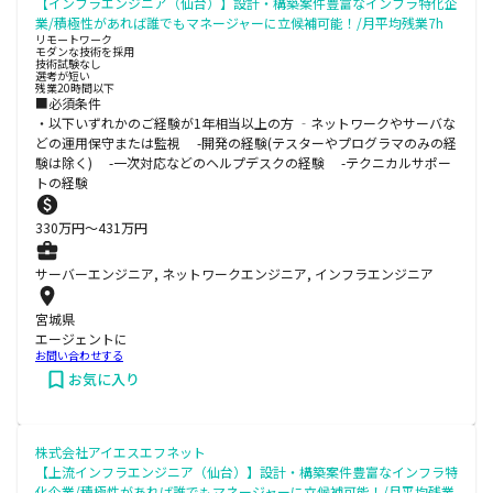
【インフラエンジニア（仙台）】設計・構築案件豊富なインフラ特化企
業/積極性があれば誰でもマネージャーに立候補可能！/月平均残業7h
リモートワーク
モダンな技術を採用
技術試験なし
選考が短い
残業20時間以下
■必須条件
・以下いずれかのご経験が1年相当以上の方 ‐ネットワークやサーバな
どの運用保守または監視 -開発の経験(テスターやプログラマのみの経
験は除く) -一次対応などのヘルプデスクの経験 -テクニカルサポー
トの経験
330
万円〜
431
万円
サーバーエンジニア, ネットワークエンジニア, インフラエンジニア
宮城県
エージェントに
お問い合わせする
お気に入り
株式会社アイエスエフネット
【上流インフラエンジニア（仙台）】設計・構築案件豊富なインフラ特
化企業/積極性があれば誰でもマネージャーに立候補可能！/月平均残業