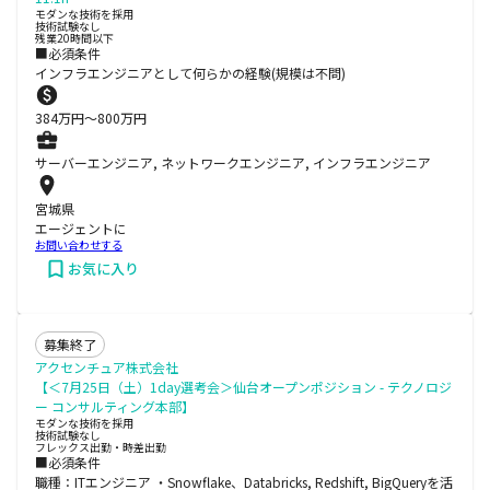
モダンな技術を採用
技術試験なし
残業20時間以下
■必須条件
インフラエンジニアとして何らかの経験(規模は不問)
384
万円〜
800
万円
サーバーエンジニア, ネットワークエンジニア, インフラエンジニア
宮城県
エージェントに
お問い合わせする
お気に入り
募集終了
アクセンチュア株式会社
【＜7月25日（土）1day選考会＞仙台オープンポジション - テクノロジ
ー コンサルティング本部】
モダンな技術を採用
技術試験なし
フレックス出勤・時差出勤
■必須条件
職種：ITエンジニア ・Snowflake、Databricks, Redshift, BigQueryを活