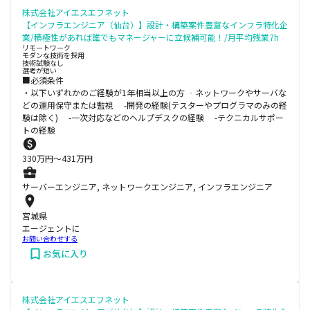
株式会社アイエスエフネット
【インフラエンジニア（仙台）】設計・構築案件豊富なインフラ特化企
業/積極性があれば誰でもマネージャーに立候補可能！/月平均残業7h
リモートワーク
モダンな技術を採用
技術試験なし
選考が短い
■必須条件
・以下いずれかのご経験が1年相当以上の方 ‐ネットワークやサーバな
どの運用保守または監視 -開発の経験(テスターやプログラマのみの経
験は除く) -一次対応などのヘルプデスクの経験 -テクニカルサポー
トの経験
330
万円〜
431
万円
サーバーエンジニア, ネットワークエンジニア, インフラエンジニア
宮城県
エージェントに
お問い合わせする
お気に入り
株式会社アイエスエフネット