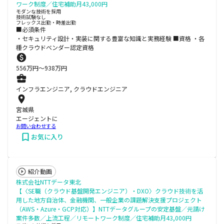
ワーク制度／住宅補助月43,000円
モダンな技術を採用
技術試験なし
フレックス出勤・時差出勤
■必須条件
・セキュリティ設計・実装に関する豊富な知識と実務経験 ■資格 ・各
種クラウドベンダー認定資格
556
万円〜
938
万円
インフラエンジニア, クラウドエンジニア
宮城県
エージェントに
お問い合わせする
お気に入り
紹介動画
株式会社NTTデータ東北
【〈SE職（クラウド基盤開発エンジニア）・DXO〉クラウド技術を活
用した地方自治体、金融機関、一般企業の課題解決支援プロジェクト
（AWS・Azure・GCP対応）】NTTデータグループの安定基盤／元請け
案件多数／上流工程／リモートワーク制度／住宅補助月43,000円