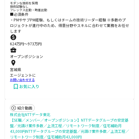
モダンな技術を採用
技術試験なし
フレックス出勤・時差出勤
■必須条件
・PMやサブPM経験、もしくはチームの技術リーダー経験 ※多数のプ
ロジェクトが進⾏中のため、得意分野やスキルに合わせて業務をお任せ
します
624
万円〜
973
万円
オープンポジション
宮城県
エージェントに
お問い合わせする
お気に入り
紹介動画
株式会社NTTデータ東北
【SE職／メンバー／オープンポジション】NTTデータグループの安定基
盤／元請け案件多数／上流工程／リモートワーク制度／住宅補助月
43,000円NTTデータグループの安定基盤／元請け案件多数／上流工程／
リモートワーク制度／住宅補助月43,000円