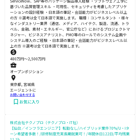
ServiceNow、SAP等のパッケージ製品導入経験 ・ソフトウェア工学に
基づいた品質管理スキル ・可用性、セキュリティを考慮したアプリケ
ーションの設計経験 ・日本語の筆記・会話能力がビジネスレベル以上
の方 ※選考は全て日本語で実施します。 職種：コンサルタント ・様々
なインダストリー業界（通信、メディア、ハイテク、製造、流通、トラ
ベル、金融、素材・エネルギー、官公庁など）におけるプロジェクトマ
ネジャー、ビジネスアナリスト、PMO等のロールでのシステム企画や
システム導入のご経験 ・日本語の筆記・会話能力がビジネスレベル以
上の方 ※選考は全て日本語で実施します。
480
万円〜
2,500
万円
オープンポジション
東京都, 宮城県
エージェントに
お問い合わせする
お気に入り
株式会社テクノプロ（テクノプロ・IT社）
【仙台／インフラエンジニア】転勤なし/ハイブリッド案件70%/U・Iタ
ーン希望者多数！/研修制度充実長期就業可！/年間休日122日/平均残業
11.1h