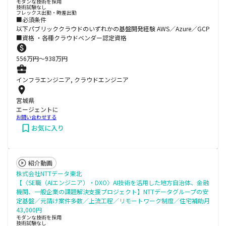
モダンな技術を採用
技術試験なし
フレックス出勤・時差出勤
■必須条件
以下パブリッククラウドのいずれかの基盤開発経験 AWS／Azure／GCP
■資格 ・各種クラウドベンダー認定資格
556
万円〜
938
万円
インフラエンジニア, クラウドエンジニア
宮城県
エージェントに
お問い合わせする
お気に入り
紹介動画
株式会社NTTデータ東北
【〈SE職（AIエンジニア）・DXO〉AI技術を活用した地方自治体、金融
機関、一般企業の課題解決支援プロジェクト】NTTデータグループの安
定基盤／元請け案件多数／上流工程／リモートワーク制度／住宅補助月
43,000円
モダンな技術を採用
技術試験なし