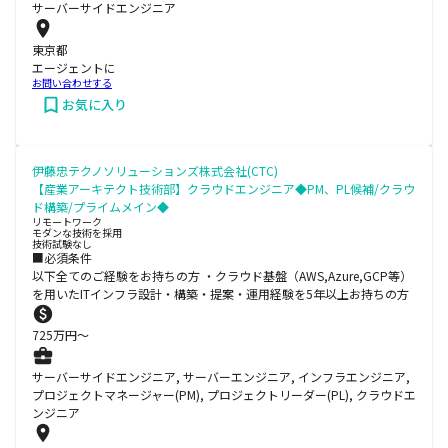
サーバーサイドエンジニア
東京都
エージェントに
お問い合わせする
お気に入り
伊藤忠テクノソリューションズ株式会社(CTC)
【産業アーキテクト技術部】クラウドエンジニア◆PM、PL候補/クラウ
ド構築/プライムメイン◆
リモートワーク
モダンな技術を採用
技術試験なし
■必須条件
以下全てのご経験をお持ちの方 ・クラウド基盤（AWS,Azure,GCP等）
を用いたITインフラ設計・構築・提案・運用経験を5年以上お持ちの方
725
万円〜
サーバーサイドエンジニア, サーバーエンジニア, インフラエンジニア,
プロジェクトマネージャー(PM), プロジェクトリーダー(PL), クラウドエ
ンジニア