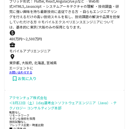
ブリッド形式： Flutter, React,Angular,Vue.jsなど ‐Web形
式:HTML5,Javascript ・システムアーキテクチャの理解 ・技術調査・研
究に強い興味を持ち最新技術に追従できる方 ・自らもエンジニアリン
グを行えるだけの高い技術スキルを有し、技術課題の解決や品質を担保
していただける方 ※モバイルエクスぺリエンスエンジニアについて
は、基本的に東京/大阪のみの採用となります。
480
万円〜
2,500
万円
モバイルアプリエンジニア
東京都, 大阪府, 北海道, 宮城県
エージェントに
お問い合わせする
お気に入り
アクセンチュア株式会社
＜8月22日（土）1day選考会＞ソフトウェアエンジニア（Java） - テ
クノロジー コンサルティング本部
転勤なし
リモートワーク
モダンな技術を採用
技術試験なし
フレックス出勤・時差出勤
■必須条件