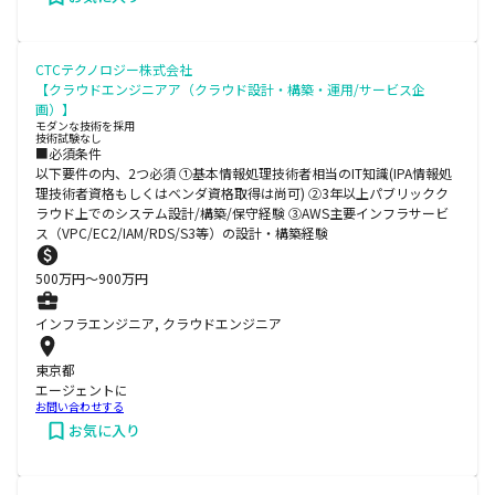
CTCテクノロジー株式会社
【クラウドエンジニアア（クラウド設計・構築・運用/サービス企
画）】
モダンな技術を採用
技術試験なし
■必須条件
以下要件の内、2つ必須 ①基本情報処理技術者相当のIT知識(IPA情報処
理技術者資格もしくはベンダ資格取得は尚可) ②3年以上パブリックク
ラウド上でのシステム設計/構築/保守経験 ③AWS主要インフラサービ
ス（VPC/EC2/IAM/RDS/S3等）の設計・構築経験
500
万円〜
900
万円
インフラエンジニア, クラウドエンジニア
東京都
エージェントに
お問い合わせする
お気に入り