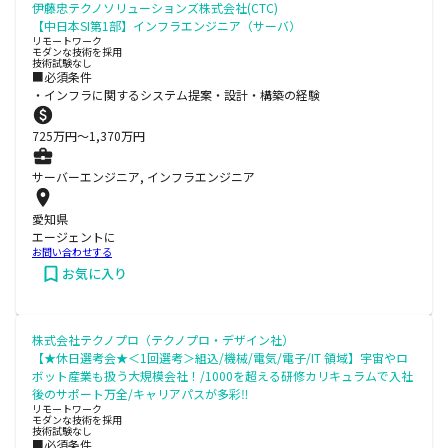
伊藤忠テクノソリューションズ株式会社(CTC)
【中日本SI第1部】インフラエンジニア（サーバ）
リモートワーク
モダンな技術を採用
技術試験なし
■必須条件
・インフラに関するシステム提案・設計・構築の経験
725
万円〜
1,370
万円
サーバーエンジニア, インフラエンジニア
愛知県
エージェントに
お問い合わせする
お気に入り
株式会社テクノプロ（テクノプロ・デザイン社）
【★休日選考会★＜1回選考＞組込/機械/電気/電子/IT 領域】宇宙やロ
ボット産業も扱う大規模会社！/1000を超える研修カリキュラムで入社
後のサポート万全/キャリアパスが多彩‼
リモートワーク
モダンな技術を採用
技術試験なし
■必須条件