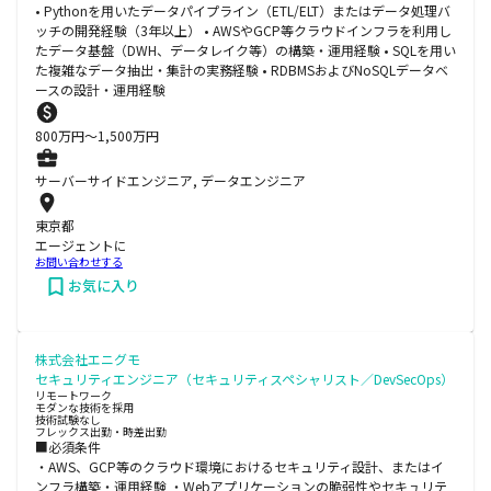
• Pythonを用いたデータパイプライン（ETL/ELT）またはデータ処理バ
ッチの開発経験（3年以上） • AWSやGCP等クラウドインフラを利用し
たデータ基盤（DWH、データレイク等）の構築・運用経験 • SQLを用い
た複雑なデータ抽出・集計の実務経験 • RDBMSおよびNoSQLデータベ
ースの設計・運用経験
800
万円〜
1,500
万円
サーバーサイドエンジニア, データエンジニア
東京都
エージェントに
お問い合わせする
お気に入り
株式会社エニグモ
セキュリティエンジニア（セキュリティスペシャリスト／DevSecOps）
リモートワーク
モダンな技術を採用
技術試験なし
フレックス出勤・時差出勤
■必須条件
・AWS、GCP等のクラウド環境におけるセキュリティ設計、またはイ
ンフラ構築・運用経験 ・Webアプリケーションの脆弱性やセキュリテ