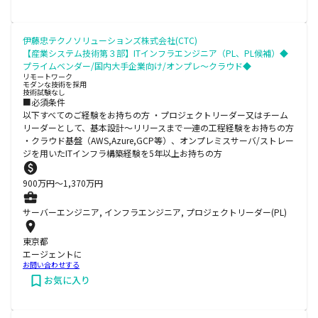
伊藤忠テクノソリューションズ株式会社(CTC)
【産業システム技術第３部】ITインフラエンジニア（PL、PL候補）◆
プライムベンダー/国内大手企業向け/オンプレ～クラウド◆
リモートワーク
モダンな技術を採用
技術試験なし
■必須条件
以下すべてのご経験をお持ちの方 ・プロジェクトリーダー又はチーム
リーダーとして、基本設計～リリースまで一連の工程経験をお持ちの方
・クラウド基盤（AWS,Azure,GCP等）、オンプレミスサーバ/ストレー
ジを用いたITインフラ構築経験を5年以上お持ちの方
900
万円〜
1,370
万円
サーバーエンジニア, インフラエンジニア, プロジェクトリーダー(PL)
東京都
エージェントに
お問い合わせする
お気に入り