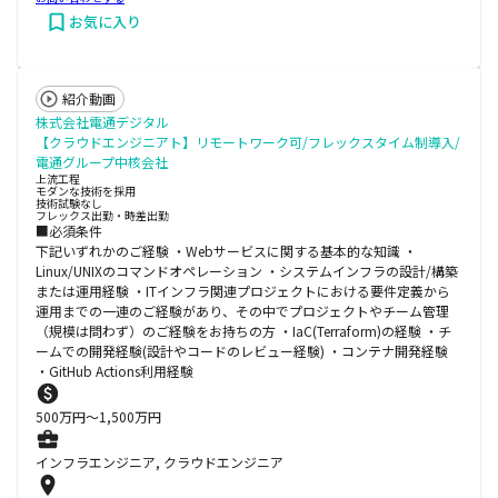
お気に入り
紹介動画
株式会社電通デジタル
【クラウドエンジニアト】リモートワーク可/フレックスタイム制導入/
電通グループ中核会社
上流工程
モダンな技術を採用
技術試験なし
フレックス出勤・時差出勤
■必須条件
下記いずれかのご経験 ・Webサービスに関する基本的な知識 ・
Linux/UNIXのコマンドオペレーション ・システムインフラの設計/構築
または運用経験 ・ITインフラ関連プロジェクトにおける要件定義から
運用までの一連のご経験があり、その中でプロジェクトやチーム管理
（規模は問わず）のご経験をお持ちの方 ・IaC(Terraform)の経験 ・チ
ームでの開発経験(設計やコードのレビュー経験) ・コンテナ開発経験
・GitHub Actions利用経験
500
万円〜
1,500
万円
インフラエンジニア, クラウドエンジニア