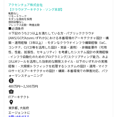
アクセンチュア株式会社
【クラウドアーキテクト - ソング本部】
転勤なし
リモートワーク
モダンな技術を採用
技術試験なし
フレックス出勤・時差出勤
■必須条件
※下記のうち2つ以上を満たしている方 - パブリッククラウド
(AWS/GCP/Azureいずれか)における本番環境のアーキテクチャ設計・構
築・運用経験（3年以上） - モダンなクラウドインフラ構築経験（IaC、
コンテナ、CI/CD等を活用した設計・実装・運用） - 非機能要件（可用
性、性能、拡張性、セキュリティ）を考慮したシステム設計の実務経験
- インフラ自動化のためのプログラミング/スクリプティング能力、およ
びLLMツールを活用した効率的な開発スタイル - 以下のいずれかの実務
経験： - 大規模トラフィックを処理するシステムの設計・運用 - マイク
ロサービスアーキテクチャの設計・構築 - 本番環境での障害対応、パフ
ォーマンスチューニング
480
万円〜
2,500
万円
ITアーキテクト
東京都, 大阪府
エージェントに
お問い合わせする