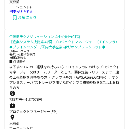
東京都
エージェントに
お問い合わせする
お気に入り
伊藤忠テクノソリューションズ株式会社(CTC)
【産業システム技術第４部】プロジェクトマネージャー（ITインフラ）
◆プライムベンダー/国内大手企業向け/オンプレ～クラウド◆
リモートワーク
モダンな技術を採用
技術試験なし
■必須条件
以下すべてののご経験をお持ちの方 ・ITインフラにおけるプロジェクト
マネージャー又はチームリーダーとして、要件定義～リリースまで一連
の工程経験をお持ちの方 ・クラウド基盤（AWS,Azure,GCP等）、オン
プレミスサーバ/ストレージを用いたITインフラ構築経験を5年以上お持
ちの方
725
万円〜
1,370
万円
プロジェクトマネージャー(PM)
東京都
エージェントに