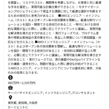
を調査し、リスクやコスト、期間等を考慮しながら、お客様と共に最適
な手法を選定し、実現可能な計画立案ができること ・モダナイゼーシ
ョンプロジェクトにおいて発生する課題に対して最適な選択や判断をす
るための技術力と思考力があること ■AMOエンジニア ・メインフレ
ーム（ホスト）およびオープン系の技術要素を理解し、最適な移行ソリ
ューションを設計・開発できる技術力があること ・移行における技術
的な課題が生じた際に、必要に応じてクライアントと議論し、実現可能
な解決策を導き出す力があること ・実行フェーズでは、プログラム変
換や現新比較検証の実作業を行い、発生した障害について原因調査・対
応などを行えること ■AMOインフラエンジニア ・メインフレーム（ホ
スト）およびオープン系の技術要素を理解し、最適な移行ソリューショ
ンを設計・開発できる技術力があること ・技術的な課題が生じた際
に、必要に応じてクライアントと議論し、実現可能な解決策を導き出す
力があること ・実行フェーズでは、実行基盤やDevOpsパイプラインな
どの構築・運用を行い、問題が発生した際に適切な対処ができること
※AMOエンジニア、インフラエンジニアについては基本的に東京、大阪
のみの採用となります。
480
万円〜
2,500
万円
サーバーサイドエンジニア, インフラエンジニア, ITコンサルタント
東京都, 愛知県, 大阪府
エージェントに