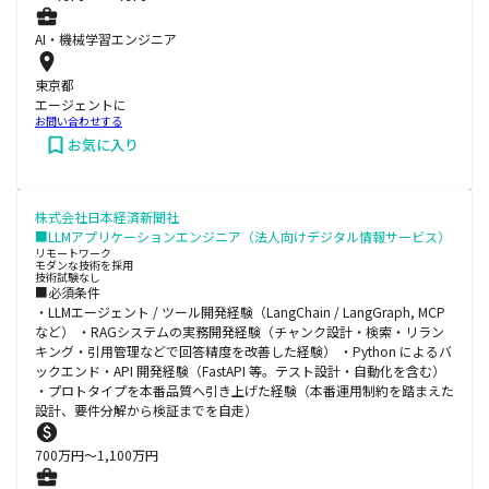
AI・機械学習エンジニア
東京都
エージェントに
お問い合わせする
お気に入り
株式会社日本経済新聞社
■LLMアプリケーションエンジニア（法人向けデジタル情報サービス）
リモートワーク
モダンな技術を採用
技術試験なし
■必須条件
・LLMエージェント / ツール開発経験（LangChain / LangGraph, MCP
など） ・RAGシステムの実務開発経験（チャンク設計・検索・リラン
キング・引用管理などで回答精度を改善した経験） ・Python によるバ
ックエンド・API 開発経験（FastAPI 等。テスト設計・自動化を含む）
・プロトタイプを本番品質へ引き上げた経験（本番運用制約を踏まえた
設計、要件分解から検証までを自走）
700
万円〜
1,100
万円