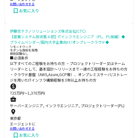
お問い合わせする
お気に入り
伊藤忠テクノソリューションズ株式会社(CTC)
【産業システム技術第４部】ITインフラエンジニア（PL、PL候補）◆
プライムベンダー/国内大手企業向け/オンプレ～クラウド◆
リモートワーク
モダンな技術を採用
技術試験なし
■必須条件
以下すべてのご経験をお持ちの方 ・プロジェクトリーダー又はチーム
リーダーとして、基本設計～リリースまで一連の工程経験をお持ちの方
・クラウド基盤（AWS,Azure,GCP等）、オンプレミスサーバ/ストレー
ジを用いたITインフラ構築経験を3年以上お持ちの方
725
万円〜
1,370
万円
サーバーエンジニア, インフラエンジニア, プロジェクトリーダー(PL)
東京都
エージェントに
お問い合わせする
お気に入り