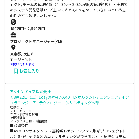
ェクト/チームの管理経験（１０名～３０名程度の管理経験） ・実務で
のシステム開発経験1年以上 ※これからPMをやっていきたいという志
向性の方も歓迎いたします。
480
万円〜
2,500
万円
プロジェクトマネージャー(PM)
東京都, 大阪府
エージェントに
お問い合わせする
お気に入り
アクセンチュア株式会社
＜8月22日（土）1day選考会＞AMOコンサルタント / エンジニア / イン
フラエンジニア - テクノロジー コンサルティング本部
転勤なし
リモートワーク
モダンな技術を採用
技術試験なし
フレックス出勤・時差出勤
■必須条件
■AMOコンサルタント ・基幹系レガシーシステム刷新プロジェクトに
おける検討支援などのコンサルティングができること ・現行システム