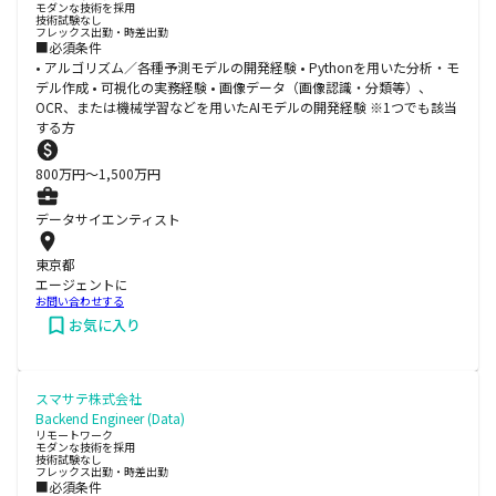
モダンな技術を採用
技術試験なし
フレックス出勤・時差出勤
■必須条件
• アルゴリズム／各種予測モデルの開発経験 • Pythonを用いた分析・モ
デル作成 • 可視化の実務経験 • 画像データ（画像認識・分類等）、
OCR、または機械学習などを用いたAIモデルの開発経験 ※1つでも該当
する方
800
万円〜
1,500
万円
データサイエンティスト
東京都
エージェントに
お問い合わせする
お気に入り
スマサテ株式会社
Backend Engineer (Data)
リモートワーク
モダンな技術を採用
技術試験なし
フレックス出勤・時差出勤
■必須条件