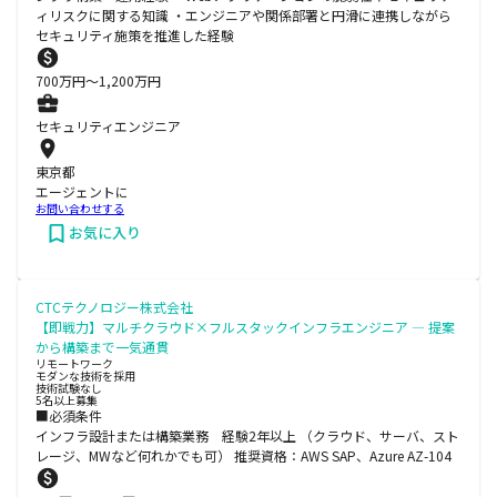
ィリスクに関する知識 ・エンジニアや関係部署と円滑に連携しながら
セキュリティ施策を推進した経験
700
万円〜
1,200
万円
セキュリティエンジニア
東京都
エージェントに
お問い合わせする
お気に入り
CTCテクノロジー株式会社
【即戦力】マルチクラウド×フルスタックインフラエンジニア ― 提案
から構築まで一気通貫
リモートワーク
モダンな技術を採用
技術試験なし
5名以上募集
■必須条件
インフラ設計または構築業務 経験2年以上 （クラウド、サーバ、スト
レージ、MWなど何れかでも可） 推奨資格：AWS SAP、Azure AZ-104