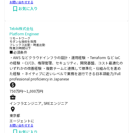
お問い合わせする
お気に入り
Tebiki株式会社
Platform Engineer
リモートワーク
モダンな技術を採用
フレックス出勤・時差出勤
残業20時間以下
■必須条件
・AWS などクラウドインフラの設計・運用経験 ・Terraform など IaC
の経験 ・CI/CD、権限管理、セキュリティ、開発基盤、コスト最適化の
いずれかの改善経験 ・複数チームと連携して標準化・仕組み化を進め
た経験 ・ネイティブに近いレベルで業務を遂行できる日本語能力/Full
professional proficiency in Japanese
750
万円〜
1,000
万円
インフラエンジニア, SREエンジニア
東京都
エージェントに
お問い合わせする
お気に入り