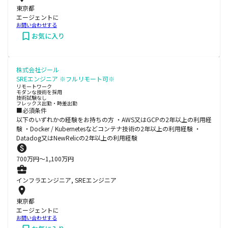
東京都
エージェントに
お問い合わせする
お気に入り
株式会社ジール
SREエンジニア ※フルリモート可※
リモートワーク
モダンな技術を採用
技術試験なし
フレックス出勤・時差出勤
■必須条件
以下のいずれかの経験をお持ちの方 ・AWS又はGCPの2年以上の利用経
験 ・Docker / Kubernetesなどコンテナ技術の2年以上の利用経験 ・
Datadog又はNewRelicの2年以上の利用経験
700
万円〜
1,100
万円
インフラエンジニア, SREエンジニア
東京都
エージェントに
お問い合わせする