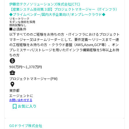
伊藤忠テクノソリューションズ株式会社(CTC)
【産業システム技術第３部】プロジェクトマネージャー（ITインフラ）
◆プライムベンダー/国内大手企業向け/オンプレ～クラウド◆
リモートワーク
モダンな技術を採用
技術試験なし
■必須条件
以下すべてののご経験をお持ちの方 ・ITインフラにおけるプロジェクト
マネージャー又はチームリーダーとして、要件定義～リリースまで一連
の工程経験をお持ちの方 ・クラウド基盤（AWS,Azure,GCP等）、オン
プレミスサーバ/ストレージを用いたITインフラ構築経験を5年以上お持
ちの方
900
万円〜
1,370
万円
プロジェクトマネージャー(PM)
東京都
エージェントに
お問い合わせする
お気に入り
GOドライブ株式会社