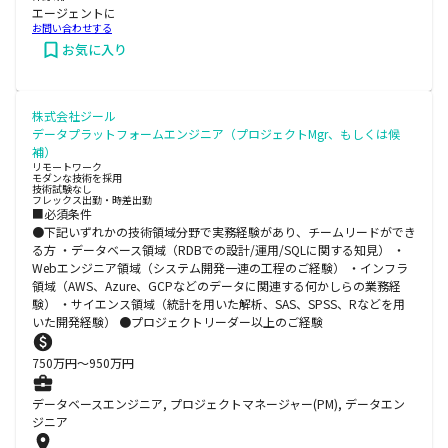
エージェントに
お問い合わせする
お気に入り
株式会社ジール
データプラットフォームエンジニア（プロジェクトMgr、もしくは候
補）
リモートワーク
モダンな技術を採用
技術試験なし
フレックス出勤・時差出勤
■必須条件
●下記いずれかの技術領域分野で実務経験があり、チームリードができ
る方 ・データベース領域（RDBでの設計/運用/SQLに関する知見） ・
Webエンジニア領域（システム開発一連の工程のご経験） ・インフラ
領域（AWS、Azure、GCPなどのデータに関連する何かしらの業務経
験） ・サイエンス領域（統計を用いた解析、SAS、SPSS、Rなどを用
いた開発経験） ●プロジェクトリーダー以上のご経験
750
万円〜
950
万円
データベースエンジニア, プロジェクトマネージャー(PM), データエン
ジニア