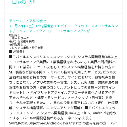
お気に入り
アクセンチュア株式会社
＜8月22日（土）1day選考会＞モバイルエクスペリエンスコンサルタン
ト / エンジニア - テクノロジー コンサルティング本部
転勤なし
リモートワーク
モダンな技術を採用
技術試験なし
フレックス出勤・時差出勤
■必須条件
■モバイルエクスペリエンスコンサルタント システム開発経験3年以上
・コンサルティング業界にて業務経験をお持ちの方＜業界不問/領域不
問＞ ・IT業界にてセールスもしくはシステム構築経験をお持ちの方＜
SI、製品など領域不問＞ ・モバイル技術を利用したサービス/ビジネス
企画の経験をお持ちの方 ・サービスデザインにおいて、顧客視点を損
なうことなく、アプリの業務の一貫性、システム実現性、課題解決の論
理性をお持ちの方（従来のコンサルタントとしての資質＋DT的マイン
ドセット） ・ハイブリッドアジャイルアプローチを進化させるアイデ
アをお持ちの方 ・構築するサービスにオーナシップ（自分事）を持
ち、それを実現するために、自らの役割を限定しない方（要件・仕様理
解、システム構造理解、エンジニアリング理解） ■モバイルエクスペ
リエンスエンジニア システム開発経験3年以上 ・iOS、Androidを始め
とするモバイルの開発経験がある方 ‐ネイティブ形式：
Swift,Kotlin,Objective-c,Android-Java いずれかの強みを持つ方 ‐ハイ