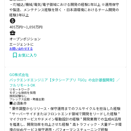
・IT/組込/機械/電気/電子領域における開発の経験1年以上 ※運用保守
や製造、メンテナンス経験を除く ・日本語環境におけるチーム開発の
経験3年以上
405
万円〜
1,050
万円
オープンポジション
エージェントに
お問い合わせする
お気に入り
GO株式会社
バックエンドエンジニア【タクシーアプリ『GO』の会計基盤開発】／
フルリモートOK
リモートワーク
モダンな技術を採用
技術試験なし
フレックス出勤・時差出勤
■必須条件
* 要件調整からリリース・保守運用までのフルサイクルを担当した経験
* サーバーサイドまたはフロントエンド領域で開発をリードした経験 *
マイクロサービスやドメイン駆動設計の経験 * 開発業務での生成AI活用
を推進し、開発効率を向上させた経験 * 高トラフィック・大量データ環
境のWebサービス保守運用・パフォーマンスチューニング経験