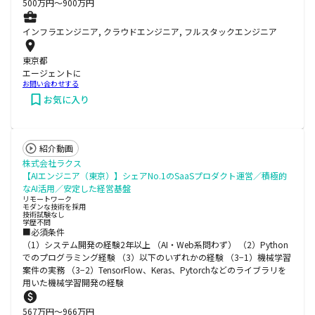
500
万円〜
900
万円
インフラエンジニア, クラウドエンジニア, フルスタックエンジニア
東京都
エージェントに
お問い合わせする
お気に入り
紹介動画
株式会社ラクス
【AIエンジニア（東京）】シェアNo.1のSaaSプロダクト運営／積極的
なAI活用／安定した経営基盤
リモートワーク
モダンな技術を採用
技術試験なし
学歴不問
■必須条件
（1）システム開発の経験2年以上 （AI・Web系問わず） （2）Python
でのプログラミング経験 （3）以下のいずれかの経験 （3−1）機械学習
案件の実務 （3−2）TensorFlow、Keras、Pytorchなどのライブラリを
用いた機械学習開発の経験
567
万円〜
966
万円