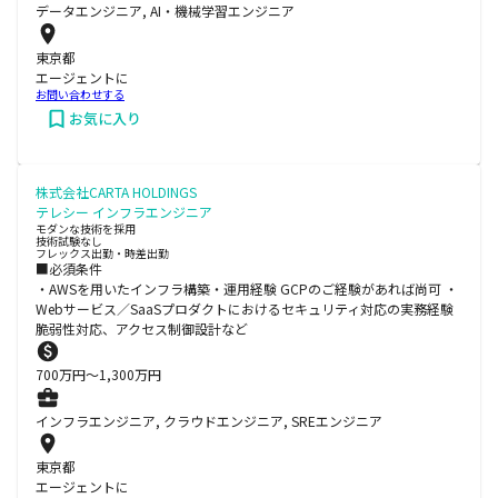
データエンジニア, AI・機械学習エンジニア
東京都
エージェントに
お問い合わせする
お気に入り
株式会社CARTA HOLDINGS
テレシー インフラエンジニア
モダンな技術を採用
技術試験なし
フレックス出勤・時差出勤
■必須条件
・AWSを用いたインフラ構築・運用経験 GCPのご経験があれば尚可 ・
Webサービス／SaaSプロダクトにおけるセキュリティ対応の実務経験
脆弱性対応、アクセス制御設計など
700
万円〜
1,300
万円
インフラエンジニア, クラウドエンジニア, SREエンジニア
東京都
エージェントに