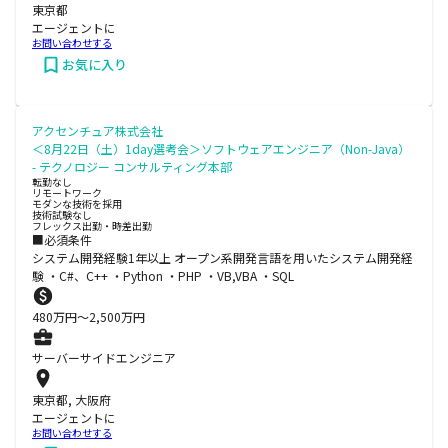
東京都
エージェントに
お問い合わせする
お気に入り
アクセンチュア株式会社
＜8月22日（土）1day選考会＞ソフトウェアエンジニア（Non-Java）
- テクノロジー コンサルティング本部
転勤なし
リモートワーク
モダンな技術を採用
技術試験なし
フレックス出勤・時差出勤
■必須条件
システム開発経験1年以上 オープン系開発言語を用いたシステム開発経
験 ・C#、C++ ・Python ・PHP ・VB,VBA ・SQL
480
万円〜
2,500
万円
サーバーサイドエンジニア
東京都, 大阪府
エージェントに
お問い合わせする