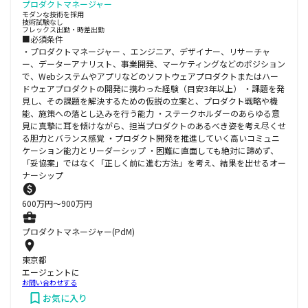
プロダクトマネージャー
モダンな技術を採用
技術試験なし
フレックス出勤・時差出勤
■必須条件
・プロダクトマネージャー 、エンジニア、デザイナー、リサーチャ
ー、データーアナリスト、事業開発、マーケティングなどのポジション
で、Webシステムやアプリなどのソフトウェアプロダクトまたはハー
ドウェアプロダクトの開発に携わった経験（目安3年以上） ・課題を発
見し、その課題を解決するための仮説の立案と、プロダクト戦略や機
能、施策への落とし込みを行う能力 ・ステークホルダーのあらゆる意
見に真摯に耳を傾けながら、担当プロダクトのあるべき姿を考え尽くせ
る胆力とバランス感覚 ・プロダクト開発を推進していく高いコミュニ
ケーション能力とリーダーシップ ・困難に直面しても絶対に諦めず、
「妥協案」ではなく「正しく前に進む方法」を考え、結果を出せるオー
ナーシップ
600
万円〜
900
万円
プロダクトマネージャー(PdM)
東京都
エージェントに
お問い合わせする
お気に入り