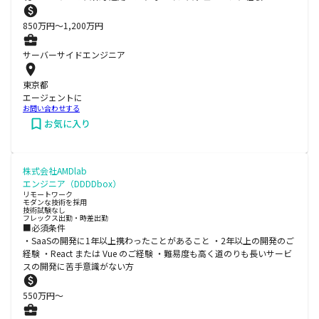
850
万円〜
1,200
万円
サーバーサイドエンジニア
東京都
エージェントに
お問い合わせする
お気に入り
株式会社AMDlab
エンジニア（DDDDbox）
リモートワーク
モダンな技術を採用
技術試験なし
フレックス出勤・時差出勤
■必須条件
・SaaSの開発に1年以上携わったことがあること ・2年以上の開発のご
経験 ・React または Vue のご経験 ・難易度も高く道のりも長いサービ
スの開発に苦手意識がない方
550
万円〜