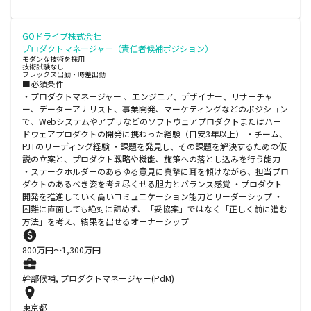
GOドライブ株式会社
プロダクトマネージャー（責任者候補ポジション）
モダンな技術を採用
技術試験なし
フレックス出勤・時差出勤
■必須条件
・プロダクトマネージャー 、エンジニア、デザイナー、リサーチャ
ー、データーアナリスト、事業開発、マーケティングなどのポジション
で、Webシステムやアプリなどのソフトウェアプロダクトまたはハー
ドウェアプロダクトの開発に携わった経験（目安3年以上） ・チーム、
PJTのリーディング経験 ・課題を発見し、その課題を解決するための仮
説の立案と、プロダクト戦略や機能、施策への落とし込みを行う能力
・ステークホルダーのあらゆる意見に真摯に耳を傾けながら、担当プロ
ダクトのあるべき姿を考え尽くせる胆力とバランス感覚 ・プロダクト
開発を推進していく高いコミュニケーション能力とリーダーシップ ・
困難に直面しても絶対に諦めず、「妥協案」ではなく「正しく前に進む
方法」を考え、結果を出せるオーナーシップ
800
万円〜
1,300
万円
幹部候補, プロダクトマネージャー(PdM)
東京都