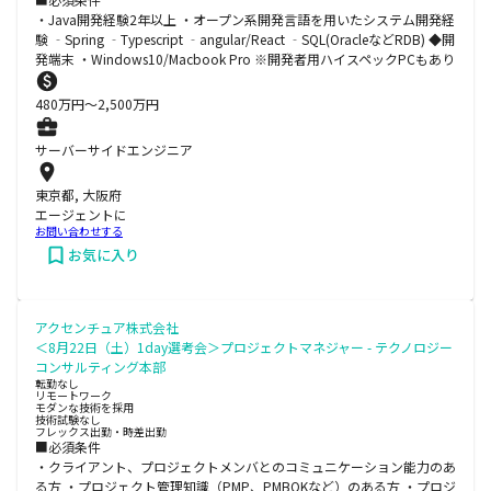
・Java開発経験2年以上 ・オープン系開発言語を用いたシステム開発経
験 ‐Spring ‐Typescript ‐angular/React ‐SQL(OracleなどRDB) ◆開
発端末 ・Windows10/Macbook Pro ※開発者用ハイスペックPCもあり
480
万円〜
2,500
万円
サーバーサイドエンジニア
東京都, 大阪府
エージェントに
お問い合わせする
お気に入り
アクセンチュア株式会社
＜8月22日（土）1day選考会＞プロジェクトマネジャー - テクノロジー
コンサルティング本部
転勤なし
リモートワーク
モダンな技術を採用
技術試験なし
フレックス出勤・時差出勤
■必須条件
・クライアント、プロジェクトメンバとのコミュニケーション能力のあ
る方 ・プロジェクト管理知識（PMP、PMBOKなど）のある方 ・プロジ