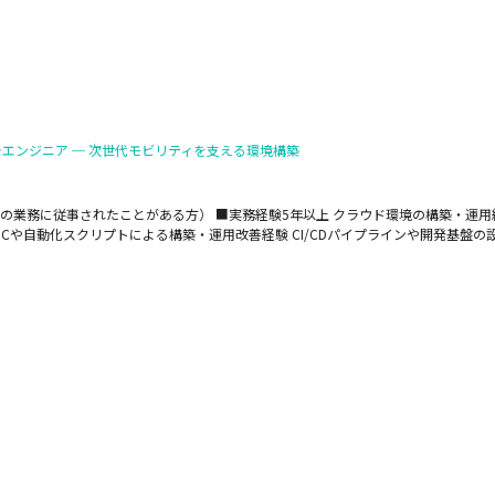
ラエンジニア ─ 次世代モビリティを支える環境構築
に従事されたことがある方） ■実務経験5年以上 クラウド環境の構築・運用経験（AWS,
aCや自動化スクリプトによる構築・運用改善経験 CI/CDパイプラインや開発基盤