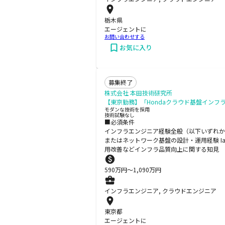
栃木県
エージェントに
お問い合わせする
お気に入り
募集終了
株式会社 本田技術研究所
【東京勤務】「Hondaクラウド基盤インフ
モダンな技術を採用
技術試験なし
■必須条件
インフラエンジニア経験全般（以下いずれかの業務
またはネットワーク基盤の設計・運用経験 I
用改善などインフラ品質向上に関する知見
590
万円〜
1,090
万円
インフラエンジニア, クラウドエンジニア
東京都
エージェントに