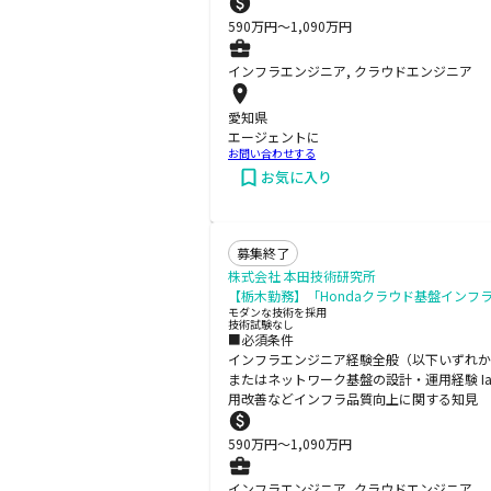
590
万円〜
1,090
万円
インフラエンジニア, クラウドエンジニア
愛知県
エージェントに
お問い合わせする
お気に入り
募集終了
株式会社 本田技術研究所
【栃木勤務】「Hondaクラウド基盤インフ
モダンな技術を採用
技術試験なし
■必須条件
インフラエンジニア経験全般（以下いずれかの業務
またはネットワーク基盤の設計・運用経験 I
用改善などインフラ品質向上に関する知見
590
万円〜
1,090
万円
インフラエンジニア, クラウドエンジニア