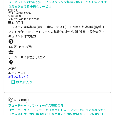
ターネットを始めた会社／フルスタックな経験を積むことも可能／様々
な業界を支える多様なサービス
転勤なし
モダンな技術を採用
技術試験なし
フレックス出勤・時差出勤
■必須条件
・システム開発経験 (設計・実装・テスト) ・Linux の基礎知識(各種コ
マンド操作) ・IP ネットワークの基礎的な技術知識/経験 ・設計書等ド
キュメント作成能力
430
万円〜
900
万円
サーバーサイドエンジニア
東京都
エージェントに
お問い合わせする
お気に入り
紹介動画
フューチャー・アンティークス株式会社
【サーバーサイドエンジニア（東京）】元エンジニア社長の親身なキャ
リア支援制度／案件選択制によるアサイン満足度98％以上／早期に上