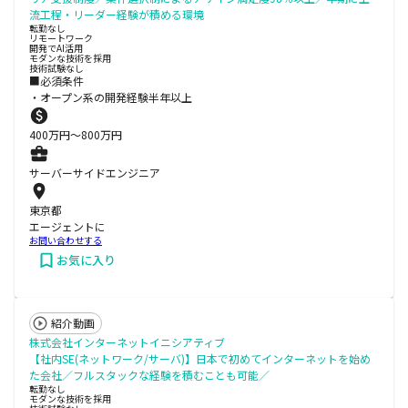
流工程・リーダー経験が積める環境
転勤なし
リモートワーク
開発でAI活用
モダンな技術を採用
技術試験なし
■必須条件
・オープン系の開発経験半年以上
400
万円〜
800
万円
サーバーサイドエンジニア
東京都
エージェントに
お問い合わせする
お気に入り
紹介動画
株式会社インターネットイニシアティブ
【社内SE(ネットワーク/サーバ)】日本で初めてインターネットを始め
た会社／フルスタックな経験を積むことも可能／
転勤なし
モダンな技術を採用