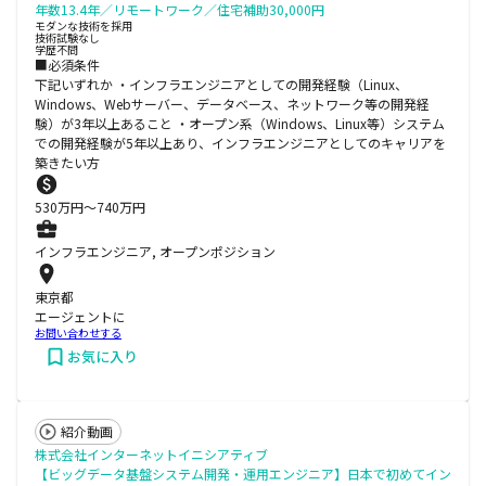
年数13.4年／リモートワーク／住宅補助30,000円
モダンな技術を採用
技術試験なし
学歴不問
■必須条件
下記いずれか ・インフラエンジニアとしての開発経験（Linux、
Windows、Webサーバー、データベース、ネットワーク等の開発経
験）が3年以上あること ・オープン系（Windows、Linux等）システム
での開発経験が5年以上あり、インフラエンジニアとしてのキャリアを
築きたい方
530
万円〜
740
万円
インフラエンジニア, オープンポジション
東京都
エージェントに
お問い合わせする
お気に入り
紹介動画
株式会社インターネットイニシアティブ
【ビッグデータ基盤システム開発・運用エンジニア】日本で初めてイン