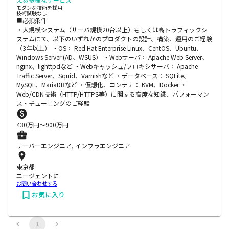
モダンな技術を採用
技術試験なし
■必須条件
・大規模システム（サーバ規模20台以上）もしくは高トラフィックシ
ステムにて、以下のいずれかのプロダクトの設計、構築、運用のご経験
（3年以上） ・OS： Red Hat Enterprise Linux、CentOS、Ubuntu、
Windows Server (AD、WSUS） ・Webサーバ： Apache Web Server、
nginx、lighttpdなど ・Webキャッシュ/プロキシサーバ： Apache
Traffic Server、Squid、Varnishなど ・データベース： SQLite、
MySQL、MariaDBなど ・仮想化、コンテナ： KVM、Docker ・
Web/CDN技術（HTTP/HTTPS等）に関する高度な知識、パフォーマン
ス・チューニングのご経験
430
万円〜
900
万円
サーバーエンジニア, インフラエンジニア
東京都
エージェントに
お問い合わせする
お気に入り
1