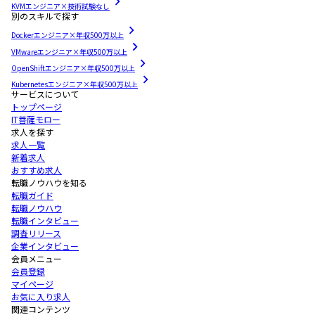
KVMエンジニア×技術試験なし
別のスキルで探す
Dockerエンジニア×年収500万以上
VMwareエンジニア×年収500万以上
OpenShiftエンジニア×年収500万以上
Kubernetesエンジニア×年収500万以上
サービスについて
トップページ
IT菩薩モロー
求人を探す
求人一覧
新着求人
おすすめ求人
転職ノウハウを知る
転職ガイド
転職ノウハウ
転職インタビュー
調査リリース
企業インタビュー
会員メニュー
会員登録
マイページ
お気に入り求人
関連コンテンツ