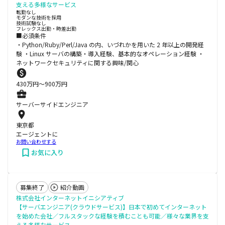
支える多様なサービス
転勤なし
モダンな技術を採用
技術試験なし
フレックス出勤・時差出勤
■必須条件
・Python/Ruby/Perl/Java の内、いづれかを用いた 2 年以上の開発経
験 ・Linux サーバの構築・導入経験、基本的なオペレーション経験 ・
ネットワークセキュリティに関する興味/関心
430
万円〜
900
万円
サーバーサイドエンジニア
東京都
エージェントに
お問い合わせする
お気に入り
募集終了
紹介動画
株式会社インターネットイニシアティブ
【サーバエンジニア(クラウドサービス)】日本で初めてインターネット
を始めた会社／フルスタックな経験を積むことも可能／様々な業界を支
える多様なサービス