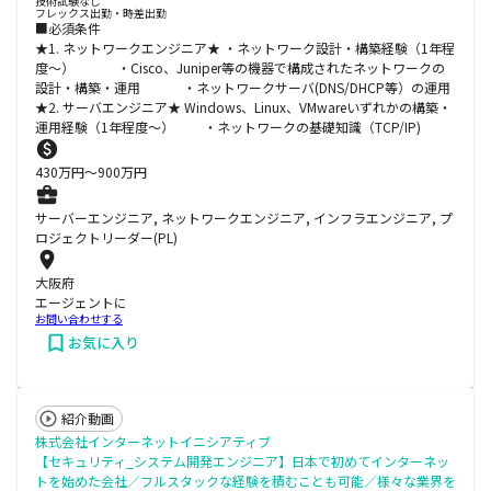
技術試験なし
フレックス出勤・時差出勤
■必須条件
★1. ネットワークエンジニア★ ・ネットワーク設計・構築経験（1年程
度～） ・Cisco、Juniper等の機器で構成されたネットワークの
設計・構築・運用 ・ネットワークサーバ(DNS/DHCP等）の運用
★2. サーバエンジニア★ Windows、Linux、VMwareいずれかの構築・
運用経験（1年程度～） ・ネットワークの基礎知識（TCP/IP)
430
万円〜
900
万円
サーバーエンジニア, ネットワークエンジニア, インフラエンジニア, プ
ロジェクトリーダー(PL)
大阪府
エージェントに
お問い合わせする
お気に入り
紹介動画
株式会社インターネットイニシアティブ
【セキュリティ_システム開発エンジニア】日本で初めてインターネッ
トを始めた会社／フルスタックな経験を積むことも可能／様々な業界を