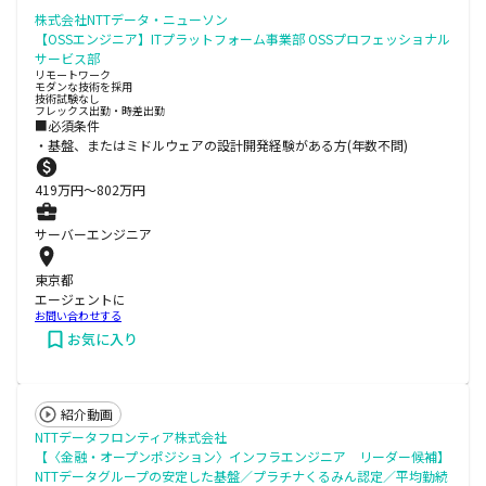
株式会社NTTデータ・ニューソン
【OSSエンジニア】ITプラットフォーム事業部 OSSプロフェッショナル
サービス部
リモートワーク
モダンな技術を採用
技術試験なし
フレックス出勤・時差出勤
■必須条件
・基盤、またはミドルウェアの設計開発経験がある方(年数不問)
419
万円〜
802
万円
サーバーエンジニア
東京都
エージェントに
お問い合わせする
お気に入り
紹介動画
NTTデータフロンティア株式会社
【〈金融・オープンポジション〉インフラエンジニア リーダー候補】
NTTデータグループの安定した基盤／プラチナくるみん認定／平均勤続