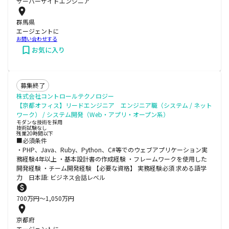
サーバーサイドエンジニア
群馬県
エージェントに
お問い合わせする
お気に入り
募集終了
株式会社コントロールテクノロジー
【京都オフィス】リードエンジニア エンジニア職（システム / ネット
ワーク） / システム開発（Web・アプリ・オープン系）
モダンな技術を採用
技術試験なし
残業20時間以下
■必須条件
・PHP、Java、Ruby、Python、C#等でのウェブアプリケーション実
務経験4年以上 ・基本設計書の作成経験 ・フレームワークを使用した
開発経験 ・チーム開発経験 【必要な資格】 実務経験必須 求める語学
力 日本語: ビジネス会話レベル
700
万円〜
1,050
万円
京都府
エージェントに