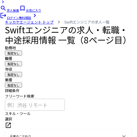
求人検索
お気に入り
ログイン
無料相談
キッカケエージェント
トップ
Swiftエンジニアの求人一覧
Swiftエンジニアの求人・転職・
中途採用情報 一覧（8ページ目）
勤務地
指定なし
職種
指定なし
年収
指定なし
業種
指定なし
詳細条件
フリーワード検索
スキル・ツール
選択
企業のこだわり