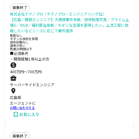
募集終了
株式会社テクノプロ（テクノプロ・エンジニアリング社）
【広島／開発エンジニア】大規模案件多数／研修制度充実／プライム上
場G／WLB／福利厚生抜群／モダンな言語を習得したい。上流工程に挑
戦したいなどニーズに応じて案件提供
転勤なし
モダンな技術を採用
技術試験なし
選考が短い
残業20時間以下
■必須条件
・開発経験1年以上の方
400
万円〜
700
万円
サーバーサイドエンジニア
広島県
エージェントに
お問い合わせする
お気に入り
募集終了