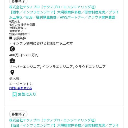
募集終了
株式会社テクノプロ（テクノプロ・エンジニアリング社）
【栃木／インフラエンジニア】大規模案件多数／研修制度充実／プライ
ム上場G／WLB／福利厚生抜群／AWSパートナー／クラウド案件豊富
転勤なし
モダンな技術を採用
技術試験なし
選考が短い
残業20時間以下
■必須条件
・インフラ領域における経験1年以上の方
400
万円〜
700
万円
サーバーエンジニア, インフラエンジニア, クラウドエンジニア
栃木県
エージェントに
お問い合わせする
お気に入り
募集終了
株式会社テクノプロ（テクノプロ・エンジニアリング社）
【仙台／インフラエンジニア】大規模案件多数／研修制度充実／プライ