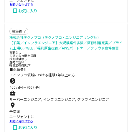
お問い合わせする
お気に入り
募集終了
株式会社テクノプロ（テクノプロ・エンジニアリング社）
【千葉／インフラエンジニア】大規模案件多数／研修制度充実／プライ
ム上場G／WLB／福利厚生抜群／AWSパートナー／クラウド案件豊富
転勤なし
モダンな技術を採用
技術試験なし
選考が短い
残業20時間以下
■必須条件
・インフラ領域における経験1年以上の方
400
万円〜
700
万円
サーバーエンジニア, インフラエンジニア, クラウドエンジニア
千葉県
エージェントに
お問い合わせする
お気に入り