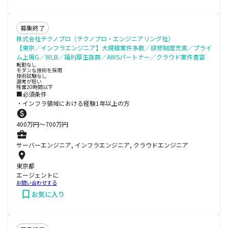
募集終了
株式会社テクノプロ（テクノプロ・エンジニアリング社）
【東京／インフラエンジニア】大規模案件多数／研修制度充実／プライ
ム上場G／WLB／福利厚生抜群／AWSパートナー／クラウド案件豊富
転勤なし
モダンな技術を採用
技術試験なし
選考が短い
残業20時間以下
■必須条件
・インフラ領域における経験1年以上の方
400
万円〜
700
万円
サーバーエンジニア, インフラエンジニア, クラウドエンジニア
東京都
エージェントに
お問い合わせする
お気に入り