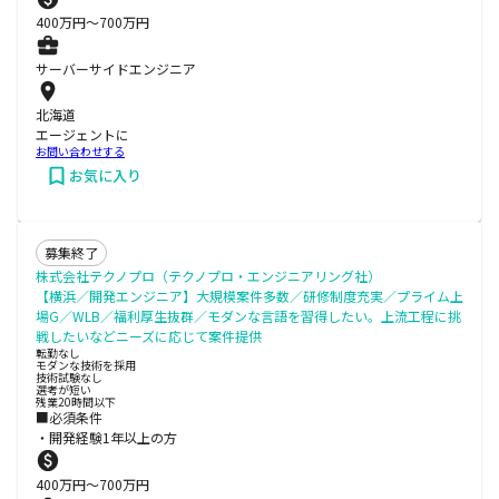
400
万円〜
700
万円
サーバーサイドエンジニア
北海道
エージェントに
お問い合わせする
お気に入り
募集終了
株式会社テクノプロ（テクノプロ・エンジニアリング社）
【横浜／開発エンジニア】大規模案件多数／研修制度充実／プライム上
場G／WLB／福利厚生抜群／モダンな言語を習得したい。上流工程に挑
戦したいなどニーズに応じて案件提供
転勤なし
モダンな技術を採用
技術試験なし
選考が短い
残業20時間以下
■必須条件
・開発経験1年以上の方
400
万円〜
700
万円