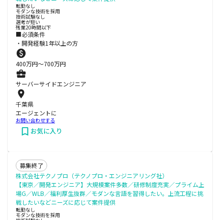
転勤なし
モダンな技術を採用
技術試験なし
選考が短い
残業20時間以下
■必須条件
・開発経験1年以上の方
400
万円〜
700
万円
サーバーサイドエンジニア
千葉県
エージェントに
お問い合わせする
お気に入り
募集終了
株式会社テクノプロ（テクノプロ・エンジニアリング社）
【東京／開発エンジニア】大規模案件多数／研修制度充実／プライム上
場G／WLB／福利厚生抜群／モダンな言語を習得したい。上流工程に挑
戦したいなどニーズに応じて案件提供
転勤なし
モダンな技術を採用