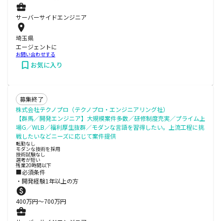
サーバーサイドエンジニア
埼玉県
エージェントに
お問い合わせする
お気に入り
募集終了
株式会社テクノプロ（テクノプロ・エンジニアリング社）
【群馬／開発エンジニア】大規模案件多数／研修制度充実／プライム上
場G／WLB／福利厚生抜群／モダンな言語を習得したい。上流工程に挑
戦したいなどニーズに応じて案件提供
転勤なし
モダンな技術を採用
技術試験なし
選考が短い
残業20時間以下
■必須条件
・開発経験1年以上の方
400
万円〜
700
万円