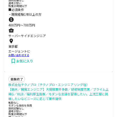
技術試験なし
選考が短い
残業20時間以下
■必須条件
・開発経験1年以上の方
400
万円〜
700
万円
サーバーサイドエンジニア
東京都
エージェントに
お問い合わせする
お気に入り
募集終了
株式会社テクノプロ（テクノプロ・エンジニアリング社）
【栃木／開発エンジニア】大規模案件多数／研修制度充実／プライム上
場G／WLB／福利厚生抜群／モダンな言語を習得したい。上流工程に挑
戦したいなどニーズに応じて案件提供
転勤なし
モダンな技術を採用
技術試験なし
選考が短い
残業20時間以下