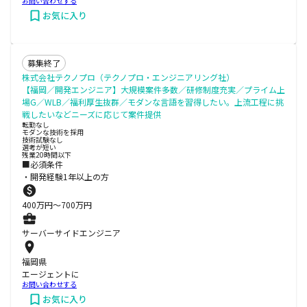
お問い合わせする
お気に入り
募集終了
株式会社テクノプロ（テクノプロ・エンジニアリング社）
【福岡／開発エンジニア】大規模案件多数／研修制度充実／プライム上
場G／WLB／福利厚生抜群／モダンな言語を習得したい。上流工程に挑
戦したいなどニーズに応じて案件提供
転勤なし
モダンな技術を採用
技術試験なし
選考が短い
残業20時間以下
■必須条件
・開発経験1年以上の方
400
万円〜
700
万円
サーバーサイドエンジニア
福岡県
エージェントに
お問い合わせする
お気に入り