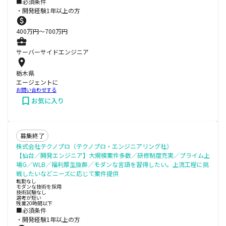
■必須条件
・開発経験1年以上の方
400
万円〜
700
万円
サーバーサイドエンジニア
栃木県
エージェントに
お問い合わせする
お気に入り
募集終了
株式会社テクノプロ（テクノプロ・エンジニアリング社）
【仙台／開発エンジニア】大規模案件多数／研修制度充実／プライム上
場G／WLB／福利厚生抜群／モダンな言語を習得したい。上流工程に挑
戦したいなどニーズに応じて案件提供
転勤なし
モダンな技術を採用
技術試験なし
選考が短い
残業20時間以下
■必須条件
・開発経験1年以上の方