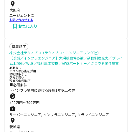
大阪府
エージェントに
お問い合わせする
お気に入り
募集終了
株式会社テクノプロ（テクノプロ・エンジニアリング社）
【茨城／インフラエンジニア】大規模案件多数／研修制度充実／プライ
ム上場G／WLB／福利厚生抜群／AWSパートナー／クラウド案件豊富
転勤なし
モダンな技術を採用
技術試験なし
選考が短い
残業20時間以下
■必須条件
・インフラ領域における経験1年以上の方
400
万円〜
700
万円
サーバーエンジニア, インフラエンジニア, クラウドエンジニア
茨城県
エージェントに