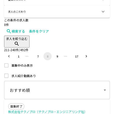
求人のこだわり
この条件の求人数
0
件
検索する
条件をクリア
求人を絞り込む
211
-
240
件/
492
件
1
…
7
8
9
…
17
募集中のみ表示
求人紹介動画あり
募集終了
株式会社テクノプロ（テクノプロ・エンジニアリング社）