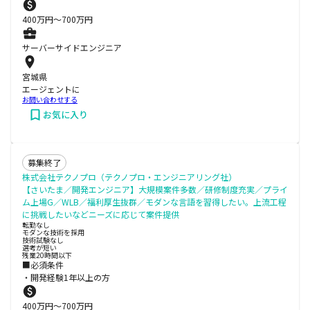
400
万円〜
700
万円
サーバーサイドエンジニア
宮城県
エージェントに
お問い合わせする
お気に入り
募集終了
株式会社テクノプロ（テクノプロ・エンジニアリング社）
【さいたま／開発エンジニア】大規模案件多数／研修制度充実／プライ
ム上場G／WLB／福利厚生抜群／モダンな言語を習得したい。上流工程
に挑戦したいなどニーズに応じて案件提供
転勤なし
モダンな技術を採用
技術試験なし
選考が短い
残業20時間以下
■必須条件
・開発経験1年以上の方
400
万円〜
700
万円