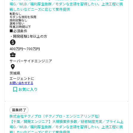
場G／WLB／福利厚生抜群／モダンな言語を習得したい。上流工程に挑
戦したいなどニーズに応じて案件提供
転勤なし
モダンな技術を採用
技術試験なし
選考が短い
残業20時間以下
■必須条件
・開発経験1年以上の方
400
万円〜
700
万円
サーバーサイドエンジニア
茨城県
エージェントに
お問い合わせする
お気に入り
募集終了
株式会社テクノプロ（テクノプロ・エンジニアリング社）
【千葉／開発エンジニア】大規模案件多数／研修制度充実／プライム上
場G／WLB／福利厚生抜群／モダンな言語を習得したい。上流工程に挑
戦したいなどニーズに応じて案件提供