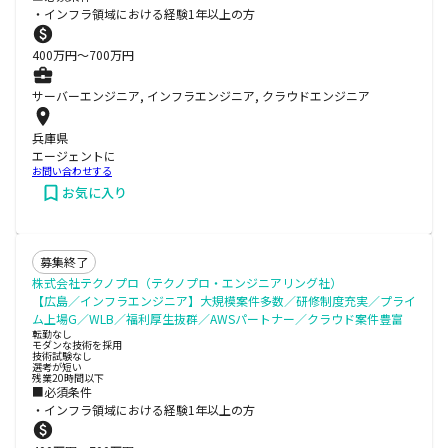
・インフラ領域における経験1年以上の方
400
万円〜
700
万円
サーバーエンジニア, インフラエンジニア, クラウドエンジニア
兵庫県
エージェントに
お問い合わせする
お気に入り
募集終了
株式会社テクノプロ（テクノプロ・エンジニアリング社）
【広島／インフラエンジニア】大規模案件多数／研修制度充実／プライ
ム上場G／WLB／福利厚生抜群／AWSパートナー／クラウド案件豊富
転勤なし
モダンな技術を採用
技術試験なし
選考が短い
残業20時間以下
■必須条件
・インフラ領域における経験1年以上の方