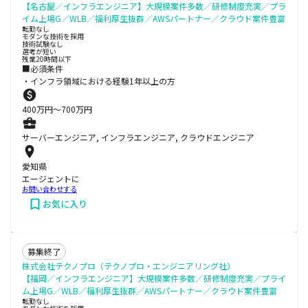
【名古屋／インフラエンジニア】大規模案件多数／研修制度充実／プラ
イム上場G／WLB／福利厚生抜群／AWSパートナー／クラウド案件豊富
転勤なし
モダンな技術を採用
技術試験なし
選考が短い
残業20時間以下
■必須条件
・インフラ領域における経験1年以上の方
400
万円〜
700
万円
サーバーエンジニア, インフラエンジニア, クラウドエンジニア
愛知県
エージェントに
お問い合わせする
お気に入り
募集終了
株式会社テクノプロ（テクノプロ・エンジニアリング社）
【福岡／インフラエンジニア】大規模案件多数／研修制度充実／プライ
ム上場G／WLB／福利厚生抜群／AWSパートナー／クラウド案件豊富
転勤なし