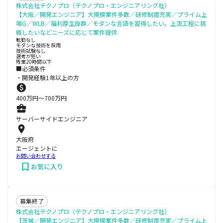
株式会社テクノプロ（テクノプロ・エンジニアリング社）
【大阪／開発エンジニア】大規模案件多数／研修制度充実／プライム上
場G／WLB／福利厚生抜群／モダンな言語を習得したい。上流工程に挑
戦したいなどニーズに応じて案件提供
転勤なし
モダンな技術を採用
技術試験なし
選考が短い
残業20時間以下
■必須条件
・開発経験1年以上の方
400
万円〜
700
万円
サーバーサイドエンジニア
大阪府
エージェントに
お問い合わせする
お気に入り
募集終了
株式会社テクノプロ（テクノプロ・エンジニアリング社）
【茨城／開発エンジニア】大規模案件多数／研修制度充実／プライム上