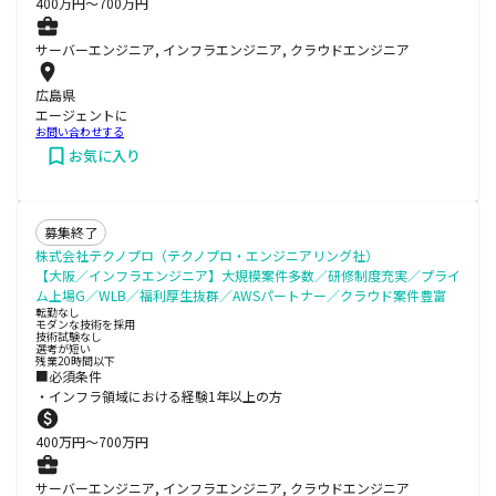
400
万円〜
700
万円
サーバーエンジニア, インフラエンジニア, クラウドエンジニア
広島県
エージェントに
お問い合わせする
お気に入り
募集終了
株式会社テクノプロ（テクノプロ・エンジニアリング社）
【大阪／インフラエンジニア】大規模案件多数／研修制度充実／プライ
ム上場G／WLB／福利厚生抜群／AWSパートナー／クラウド案件豊富
転勤なし
モダンな技術を採用
技術試験なし
選考が短い
残業20時間以下
■必須条件
・インフラ領域における経験1年以上の方
400
万円〜
700
万円
サーバーエンジニア, インフラエンジニア, クラウドエンジニア