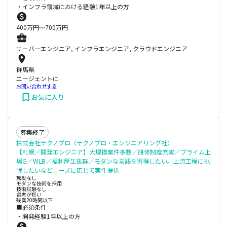
・インフラ領域における経験1年以上の方
400
万円〜
700
万円
サーバーエンジニア, インフラエンジニア, クラウドエンジニア
群馬県
エージェントに
お問い合わせする
お気に入り
募集終了
株式会社テクノプロ（テクノプロ・エンジニアリング社）
【札幌／開発エンジニア】大規模案件多数／研修制度充実／プライム上
場G／WLB／福利厚生抜群／モダンな言語を習得したい。上流工程に挑
戦したいなどニーズに応じて案件提供
転勤なし
モダンな技術を採用
技術試験なし
選考が短い
残業20時間以下
■必須条件
・開発経験1年以上の方