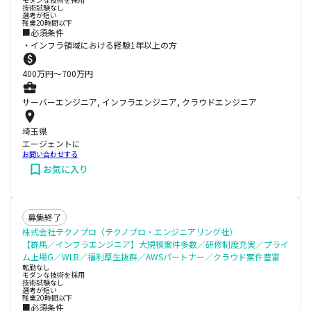
技術試験なし
選考が短い
残業20時間以下
■必須条件
・インフラ領域における経験1年以上の方
400
万円〜
700
万円
サーバーエンジニア, インフラエンジニア, クラウドエンジニア
埼玉県
エージェントに
お問い合わせする
お気に入り
募集終了
株式会社テクノプロ（テクノプロ・エンジニアリング社）
【群馬／インフラエンジニア】大規模案件多数／研修制度充実／プライ
ム上場G／WLB／福利厚生抜群／AWSパートナー／クラウド案件豊富
転勤なし
モダンな技術を採用
技術試験なし
選考が短い
残業20時間以下
■必須条件