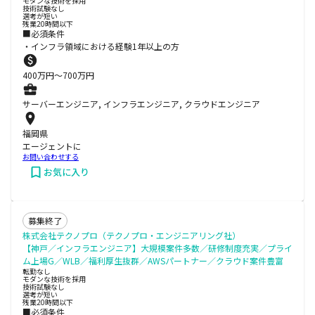
モダンな技術を採用
技術試験なし
選考が短い
残業20時間以下
■必須条件
・インフラ領域における経験1年以上の方
400
万円〜
700
万円
サーバーエンジニア, インフラエンジニア, クラウドエンジニア
福岡県
エージェントに
お問い合わせする
お気に入り
募集終了
株式会社テクノプロ（テクノプロ・エンジニアリング社）
【神戸／インフラエンジニア】大規模案件多数／研修制度充実／プライ
ム上場G／WLB／福利厚生抜群／AWSパートナー／クラウド案件豊富
転勤なし
モダンな技術を採用
技術試験なし
選考が短い
残業20時間以下
■必須条件