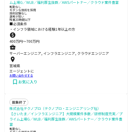
ム上場G／WLB／福利厚生抜群／AWSパートナー／クラウド案件豊富
転勤なし
モダンな技術を採用
技術試験なし
選考が短い
残業20時間以下
■必須条件
・インフラ領域における経験1年以上の方
400
万円〜
700
万円
サーバーエンジニア, インフラエンジニア, クラウドエンジニア
宮城県
エージェントに
お問い合わせする
お気に入り
募集終了
株式会社テクノプロ（テクノプロ・エンジニアリング社）
【さいたま／インフラエンジニア】大規模案件多数／研修制度充実／プ
ライム上場G／WLB／福利厚生抜群／AWSパートナー／クラウド案件豊
富
転勤なし
モダンな技術を採用