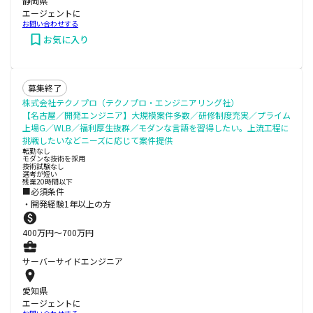
静岡県
エージェントに
お問い合わせする
お気に入り
募集終了
株式会社テクノプロ（テクノプロ・エンジニアリング社）
【名古屋／開発エンジニア】大規模案件多数／研修制度充実／プライム
上場G／WLB／福利厚生抜群／モダンな言語を習得したい。上流工程に
挑戦したいなどニーズに応じて案件提供
転勤なし
モダンな技術を採用
技術試験なし
選考が短い
残業20時間以下
■必須条件
・開発経験1年以上の方
400
万円〜
700
万円
サーバーサイドエンジニア
愛知県
エージェントに