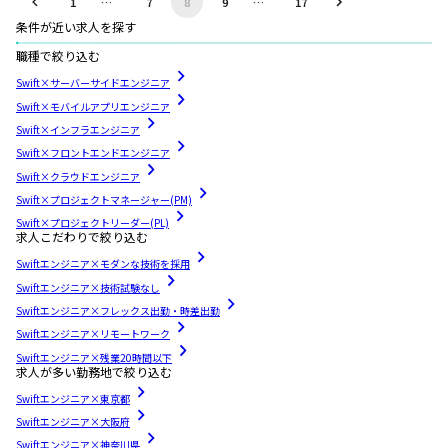
1
…
7
8
9
…
17
条件が近い求人を探す
職種で絞り込む
Swift×サーバーサイドエンジニア
Swift×モバイルアプリエンジニア
Swift×インフラエンジニア
Swift×フロントエンドエンジニア
Swift×クラウドエンジニア
Swift×プロジェクトマネージャー(PM)
Swift×プロジェクトリーダー(PL)
求人こだわりで絞り込む
Swiftエンジニア×モダンな技術を採用
Swiftエンジニア×技術試験なし
Swiftエンジニア×フレックス出勤・時差出勤
Swiftエンジニア×リモートワーク
Swiftエンジニア×残業20時間以下
求人が多い勤務地で絞り込む
Swiftエンジニア×東京都
Swiftエンジニア×大阪府
Swiftエンジニア×神奈川県