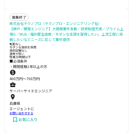
募集終了
株式会社テクノプロ（テクノプロ・エンジニアリング社）
【神戸／開発エンジニア】大規模案件多数／研修制度充実／プライム上
場G／WLB／福利厚生抜群／モダンな言語を習得したい。上流工程に挑
戦したいなどニーズに応じて案件提供
転勤なし
モダンな技術を採用
技術試験なし
選考が短い
残業20時間以下
■必須条件
・開発経験1年以上の方
400
万円〜
700
万円
サーバーサイドエンジニア
兵庫県
エージェントに
お問い合わせする
お気に入り