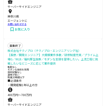
サーバーサイドエンジニア
神奈川県
エージェントに
お問い合わせする
お気に入り
募集終了
株式会社テクノプロ（テクノプロ・エンジニアリング社）
【長野／開発エンジニア】大規模案件多数／研修制度充実／プライム上
場G／WLB／福利厚生抜群／モダンな言語を習得したい。上流工程に挑
戦したいなどニーズに応じて案件提供
転勤なし
モダンな技術を採用
技術試験なし
選考が短い
残業20時間以下
■必須条件
・開発経験1年以上の方
400
万円〜
700
万円
サーバーサイドエンジニア