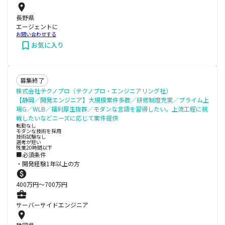
長野県
エージェントに
お問い合わせする
お気に入り
募集終了
株式会社テクノプロ（テクノプロ・エンジニアリング社）
【静岡／開発エンジニア】大規模案件多数／研修制度充実／プライム上
場G／WLB／福利厚生抜群／モダンな言語を習得したい。上流工程に挑
戦したいなどニーズに応じて案件提供
転勤なし
モダンな技術を採用
技術試験なし
選考が短い
残業20時間以下
■必須条件
・開発経験1年以上の方
400
万円〜
700
万円
サーバーサイドエンジニア